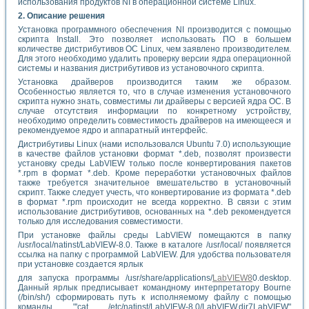
использования продуктов NI в операционной системе Linux.
2. Описание решения
Установка программного обеспечения NI производится с помощью
скрипта Install. Это позволяет использовать ПО в большем
количестве дистрибутивов ОС Linux, чем заявлено производителем.
Для этого необходимо удалить проверку версии ядра операционной
системы и названия дистрибутивов из установочного скрипта.
Установка драйверов производится таким же образом.
Особенностью является то, что в случае изменения установочного
скрипта нужно знать, совместимы ли драйверы с версией ядра ОС. В
случае отсутствия информации по конкретному устройству,
необходимо определить совместимость драйверов на имеющееся и
рекомендуемое ядро и аппаратный интерфейс.
Дистрибутивы Linux (нами использовался Ubuntu 7.0) использующие
в качестве файлов установки формат *.deb, позволят произвести
установку среды LabVIEW только после конвертирования пакетов
*.rpm в формат *.deb. Кроме переработки установочных файлов
также требуется значительное вмешательство в установочный
скрипт. Также следует учесть, что конвертирование из формата *.deb
в формат *.rpm происходит не всегда корректно. В связи с этим
использование дистрибутивов, основанных на *.deb рекомендуется
только для исследования совместимости.
При установке файлы среды LabVIEW помещаются в папку
/usr/local/natinst/LabVIEW-8.0. Также в каталоге /usr/local/ появляется
ссылка на папку с программой LabVIEW. Для удобства пользователя
при установке создается ярлык
для запуска программы /usr/share/applications/
LabVIEW8
0.desktop.
Данный ярлык предписывает командному интерпретатору Bourne
(/bin/sh/) сформировать путь к исполняемому файлу с помощью
команды "'cat /etc/natinst/LabVIEW-8.0/LabVIEW.dir7LabVIEW"