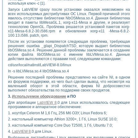
используя ключ -с [1].
Запуск LabVIEW сразу после установки оказался невозможен на
всех используемых дистрибутивах ОС Linux. Первой причиной этого
явилось отсутствие библиотеки NbOSMesa.so.4. Данная библиотека
входит в пакеты libMesaGL.1, xorg-x11-Mesa и другие, и реализует
технологию OpenGL. Проблема решается установкой пакетов xorg-
x11-Mesa-6.8.2-30.i586.rpm и обновления xorg-x11 -Mesa-6.8.2-
100.13.i586. patch, rpm.
После их установки появляется следующая проблема, требующая
решения: ошибка _glapi_DispatchTSD, которую выдает библиотека
libOSMesa.so.4. Решение данной проблемы заключается в создание
копии файла libOSMesa.so с именем libLVMesa.so.4. Данные
действия выполняются с правами root, следующими командами:
cd/usr/local/natinst/LabVIEW-8.0/linux
In -s libLVMesa.so.4 libOSMesa.so.4
Решение последней проблемы представлено на сайте NI, в одном
из форумов поддержки, из чего был сделан вывод, что несмотря на
маленький оборот в этой области, фирма NI добросовестно
выполняет обязательства по поддержке своих продуктов.
3.
Используемое оборудование
и ПО
Для апробации
LabVIEW 8
.0 для Linux использовалось следующее
программное и аппаратное обеспечение:
1. ноутбук Celeron M 1,6 Ггц, 256 Мб ОЗУ, Linux Fedora 6;
2. настольный компьютер Athlon 3200+, 1 Гб, Linux SUSE 10.0;
3. настольный компьютер Core Duo T2500, 1 Гб, Ubuntu 7.0;
4.
LabVIEW 8
.0 для Linux.
Выбранные дистрибутивы Linux являются как входящими в список