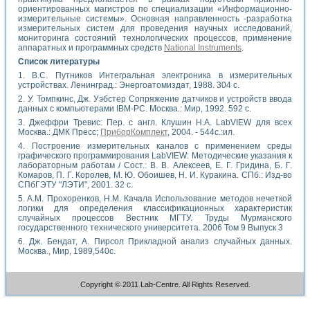
ориентированных магистров по специализации «Информационно-
измерительные системы». Основная направленность -разработка
измерительных систем для проведения научных исследований,
мониторинга состояний технологических процессов, применение
аппаратных и программных средств
National Instruments
.
Список литературы
1. B.C. Путников Интегральная электроника в измерительных
устройствах. Ленинград.: Энергоатомиздат, 1988. 304 с.
2. У. Томпкинс, Дж. Уэбстер Сопряжение датчиков и устройств ввода
данных с компьютерами IBM-PC. Москва.: Мир, 1992. 592 с.
3. Джеффри Тревис: Пер. с англ. Клушин Н.А. LabVIEW для всех
Москва.: ДМК Пресс;
ПриборКомплект
, 2004. - 544с.:ил.
4. Построение измерительных каналов с применением среды
графического программирования LabVIEW: Методические указания к
лабораторным работам / Сост.: В. В. Алексеев, Е. Г. Гридина, Б. Г.
Комаров, П. Г. Королев, М. Ю. Обоишев, Н. И. Куракина. СПб.: Изд-во
СПбГЭТУ "ЛЭТИ", 2001. 32 с.
5. A.M. Прохоренков, Н.М. Качала Использование методов нечеткой
логики для определения классификационных характеристик
случайных процессов Вестник МГТУ. Труды Мурманского
государственного технического университета. 2006 Том 9 Выпуск 3
6. Дж. Бендат, А. Пирсол Прикладной анализ случайных данных.
Москва., Мир, 1989,540с.
Copyright © 2011 Lab-Centre. All Rights Reserved.