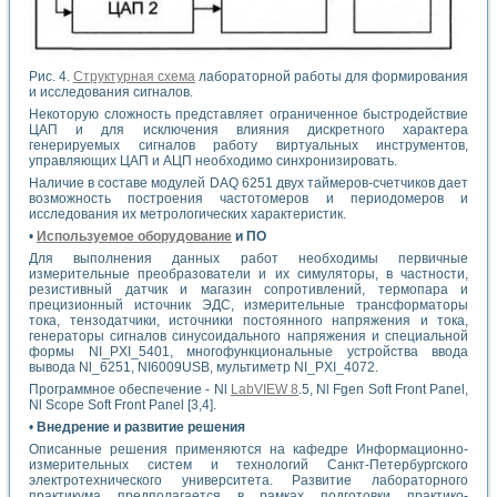
Рис. 4.
Структурная схема
лабораторной работы для формирования
и исследования сигналов.
Некоторую сложность представляет ограниченное быстродействие
ЦАП и для исключения влияния дискретного характера
генерируемых сигналов работу виртуальных инструментов,
управляющих ЦАП и АЦП необходимо синхронизировать.
Наличие в составе модулей DAQ 6251 двух таймеров-счетчиков дает
возможность построения частотомеров и периодомеров и
исследования их метрологических характеристик.
•
Используемое оборудование
и ПО
Для выполнения данных работ необходимы первичные
измерительные преобразователи и их симуляторы, в частности,
резистивный датчик и магазин сопротивлений, термопара и
прецизионный источник ЭДС, измерительные трансформаторы
тока, тензодатчики, источники постоянного напряжения и тока,
генераторы сигналов синусоидального напряжения и специальной
формы NI_PXI_5401, многофункциональные устройства ввода
вывода Nl_6251, NI6009USB, мультиметр NI_PXI_4072.
Программное обеспечение - Nl
LabVIEW 8
.5, Nl Fgen Soft Front Panel,
Nl Scope Soft Front Panel [3,4].
•
Внедрение и развитие решения
Описанные решения применяются на кафедре Информационно-
измерительных систем и технологий Санкт-Петербургского
электротехнического университета. Развитие лабораторного
практикума предполагается в рамках подготовки практико-