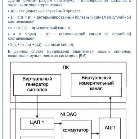
Другой важный раздел практикума - генерирование сигналов с
заданными характеристиками:
• s(t) - стационарный случайный процесс;
• а + b(t) + ε(t) - детерминированный полезный сигнал со случайной
составляющей;
• а × sin(ωt) - гармонический сигнал;
• а × sin(ωt) + ε(t) - гармонический сигнал со случайной
составляющей;
• Σ(а
× sin(ω
(t+(φ
)) - сложный сигнал;
i
i
i
В данном случае предложена аддитивная модель сигналов,
возможна и мультипликативная модель [5,6].