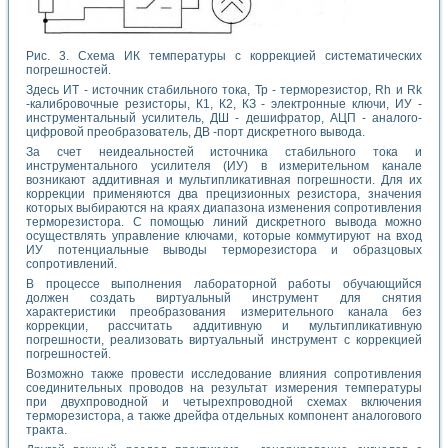
Рис. 3. Схема ИК температуры с коррекцией систематических
погрешностей.
Здесь ИТ - источник стабильного тока, Тр - терморезистор, Rh и Rk
-калибровочные резисторы, К1, К2, КЗ - электронные ключи, ИУ -
инструментальный усилитель, ДШ - дешифратор, АЦП - аналого-
цифровой преобразователь, ДВ -порт дискретного вывода.
За счет неидеальностей источника стабильного тока и
инструментального усилителя (ИУ) в измерительном канале
возникают аддитивная и мультипликативная погрешности. Для их
коррекции применяются два прецизионных резистора, значения
которых выбираются на краях диапазона изменения сопротивления
терморезистора. С помощью линий дискретного вывода можно
осуществлять управление ключами, которые коммутируют на вход
ИУ потенциальные выводы терморезистора и образцовых
сопротивлений.
В процессе выполнения лабораторной работы обучающийся
должен создать виртуальный инструмент для снятия
характеристики преобразования измерительного канала без
коррекции, рассчитать аддитивную и мультипликативную
погрешности, реализовать виртуальный инструмент с коррекцией
погрешностей.
Возможно также провести исследование влияния сопротивления
соединительных проводов на результат измерения температуры
при двухпроводной и четырехпроводной схемах включения
терморезистора, а также дрейфа отдельных компонент аналогового
тракта.