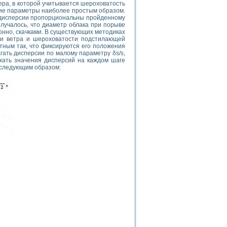
кера, в которой учитывается шероховатость
кие параметры наиболее простым образом.
о дисперсии пропорциональны пройденному
олучалось, что диаметр облака при порыве
нно, скачками. В существующих методиках
ти ветра и шероховатости подстилающей
тным так, что фиксируются его положения
гать дисперсии по малому параметру δs/s,
ажать значения дисперсий на каждом шаге
т следующим образом: