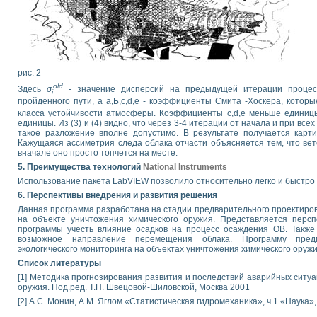
рис. 2
old
Здесь
σ
- значение дисперсий на предыдущей итерации процесс
i
пройденного пути, а а,Ь,с,d,е - коэффициенты Смита -Хоскера, котор
класса устойчивости атмосферы. Коэффициенты с,d,е меньше единицы,
единицы. Из (3) и (4) видно, что через 3-4 итерации от начала и при все
такое разложение вполне допустимо. В результате получается карти
Кажущаяся ассиметрия следа облака отчасти объясняется тем, что вет
вначале оно просто топчется на месте.
5. Преимущества технологий
National Instruments
Использование пакета LabVIEW позволило относительно легко и быстро 
6. Перспективы внедрения и развития решения
Данная программа разработана на стадии предварительного проектиров
на объекте уничтожения химического оружия. Представляется перс
программы учесть влияние осадков на процесс осаждения ОВ. Также
возможное направление перемещения облака. Программу предп
экологического мониторинга на объектах уничтожения химического оружи
Список литературы
[1] Методика прогнозирования развития и последствий аварийных ситу
оружия. Под.ред. Т.Н. Швецовой-Шиловской, Москва 2001
[2] А.С. Монин, A.M. Яглом «Статистическая гидромеханика», ч.1 «Наука», Г