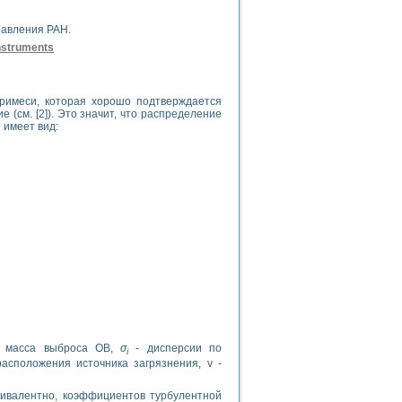
равления РАН.
Instruments
примеси, которая хорошо подтверждается
(см. [2]). Это значит, что распределение
 имеет вид:
- масса выброса ОВ,
σ
-
дисперсии по
i
расположения источника загрязнения, v -
вивалентно, коэффициентов турбулентной