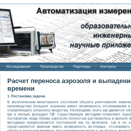
Исследования
Производство
Партнеры
Контакты
Расчет переноса аэрозоля и выпадени
времени
1. Постановка задачи.
В экологическом мониторинге состояния объекта уничтожения химичес
производства) большое значение имеет возможность отслеживания в
отравляющего (опасного) вещества. Необходимо знать как движется обл
где и сколько выпадает ОВ. Существующие методики позволяют оцен
постфактум, когда облако аэрозоля полностью растворилось и выпало в 
методиках предполагается постоянной как по величине, так и по н
представляется важным иметь возможность во-первых, отслеживат
облака в реальном времени, при переменном ветре и, во-вторых, вычисл