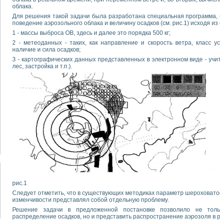
облака.
Для решения такой задачи была разработана специальная программа, 
поведение аэрозольного облака и величину осадков (см. рис.1) исходя и
1 - массы выброса ОВ, здесь и далее это порядка 500 кг;
2 - метеоданных - таких, как направление и скорость ветра, класс у
наличие и сила осадков;
3 - картографических данных представленных в электронном виде - уч
лес, застройка и т.п.).
рис.1
Следует отметить, что в существующих методиках параметр шероховато
изменчивости представлял собой отдельную проблему.
Решение задачи в предложенной постановке позволило не толь
распределение осадков, но и представить распространение аэрозоля в 