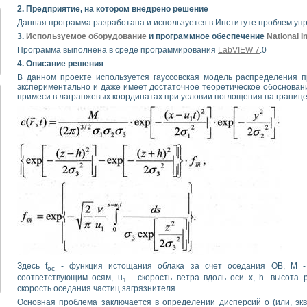
2. Предприятие, на котором внедрено решение
Данная программа разработана и используется в Институте проблем уп
3.
Используемое оборудование
и программное обеспечение
National 
Программа выполнена в среде программирования
LabVIEW 7
.0
4. Описание решения
В данном проекте используется гауссовская модель распределения 
экспериментально и даже имеет достаточное теоретическое обоснование 
примеси в лагранжевых координатах при условии поглощения на границе
Здесь f
- функция истощания облака за счет оседания ОВ, М 
oc
соответствующим осям, u
- скорость ветра вдоль оси х, h -высота 
1
скорость оседания частиц загрязнителя.
Основная проблема заключается в определении дисперсий о (или, эк