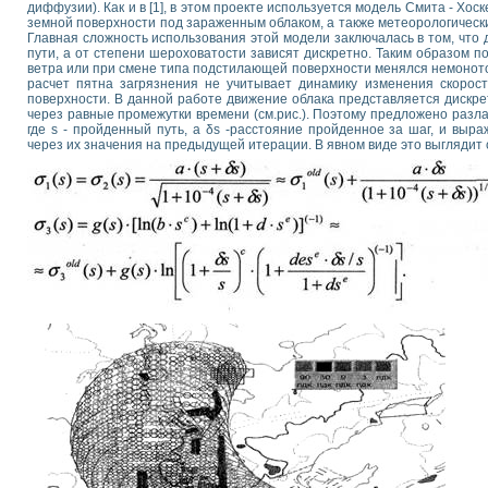
диффузии). Как и в [1], в этом проекте используется модель Смита - Хос
земной поверхности под зараженным облаком, а также метеорологичес
Главная сложность использования этой модели заключалась в том, чт
пути, а от степени шероховатости зависят дискретно. Таким образом п
ветра или при смене типа подстилающей поверхности менялся немоното
расчет пятна загрязнения не учитывает динамику изменения скорос
поверхности. В данной работе движение облака представляется дискре
через равные промежутки времени (см.рис.). Поэтому предложено разла
где s - пройденный путь, a δs -расстояние пройденное за шаг, и выр
через их значения на предыдущей итерации. В явном виде это выгляди