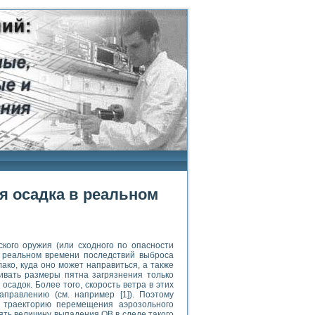
я осадка в реальном
кого оружия (или сходного по опасности
 реальном времени последствий выброса
ако, куда оно может направиться, а также
ивать размеры пятна загрязнения только
осадок. Более того, скорость ветра в этих
аправлению (см. например [1]). Поэтому
ь траекторию перемещения аэрозольного
ять величину выпадения ОВ в следе такого