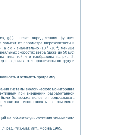
а, g(s) - некая определенная функция
ые зависят от параметра шероховатости и
-1
-4
 а c,d - значительно (10
-10
) меньше
х реальных скоростях ветра (даже до 50 м/с)
на типа той, что изображена на рис. 2.
ер поворачивается практически по кругу и
написать и отладить программу.
ания системы экологического мониторинга
пективным при внедрении разработанной
 было бы весьма полезно предсказывать
олагается использовать в комплексе
я.
аций на объектах уничтожения химического
л. ред. Физ.-мат. лит., Москва 1965.