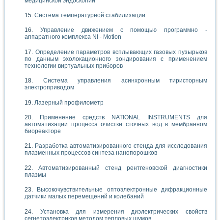
медицинской эндоскопии
Система температурной стабилизации
Управление движением с помощью программно -
аппаратного комплекса NI - Motion
Определение параметров всплывающих газовых пузырьков
по данным эхолокационного зондирования с применением
технологии виртуальных приборов
Система управления асинхронным тиристорным
электроприводом
Лазерный профилометр
Применение средств NATIONAL INSTRUMENTS для
автоматизации процесса очистки сточных вод в мембранном
биореакторе
Разработка автоматизированного стенда для исследования
плазменных процессов синтеза нанопорошков
Автоматизированный стенд рентгеновской диагностики
плазмы
Высокочувствительные оптоэлектронные дифракционные
датчики малых перемещений и колебаний
Установка для измерения диэлектрических свойств
сегнетоэлектриков методом тепловых шумов