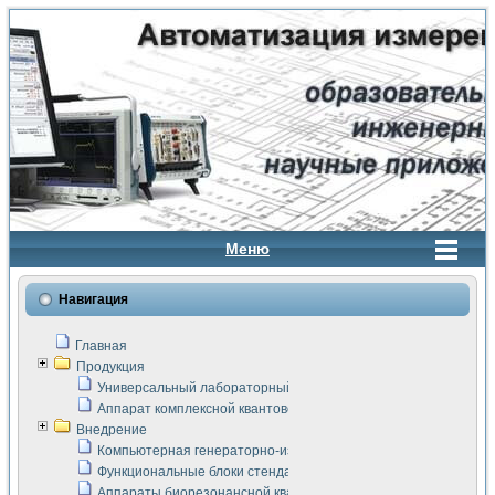
Меню
Навигация
Главная
Продукция
Универсальный лабораторный стенд "Сигнал-USB"
Аппарат комплексной квантовой терапии Интроскан
Внедрение
Компьютерная генераторно-измерительная система
Функциональные блоки стенда "Сигнал-USB"
Аппараты биорезонансной квантовой терапии серии СКАН