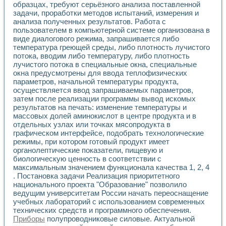
образцах, требуют серьёзного анализа поставленной
Применение LabVIEW для исследования течения в расши
задачи, проработки методов испытаний, измерения и
Создание виртуальной работы «Изучение магнитных свой
анализа полученных результатов. Работа с
Обратный маятник
пользователем в компьютерной системе организована в
Устройство для изучения основ интерфейсов обмена по п
виде диалогового режима, запрашивается либо
Лабораторный практикум: изучение адиабатического расш
температура греющей среды, либо плотность лучистого
Стенд для исследования электрических переходных харак
потока, вводим либо температуру, либо плотность
Система статистической обработки результатов измерите
лучистого потока в специальные окна, специальные
окна предусмотрены для ввода теплофизических
Автоматизация лазерно-плазменных измерений с помощ
параметров, начальной температуры продукта,
Модельно-измерительный комплекс. Назначение. Состав.
осуществляется ввод запрашиваемых параметров,
Использование технологий NATIONAL INSTRUMENTS для с
затем после реализации программы вывод искомых
Учебный практикум "Спектральный и корреляционный ана
результатов на печать: изменение температуры и
Учебный стенд для исследования принципа действия унив
массовых долей аминокислот в центре продукта и в
Оборудование и программное обеспечение учебных лабор
отдельных узлах или точках мясопродукта в
Виртуальный лабораторный практикум для изучения техн
графическом интерфейсе, подобрать технологические
Управление роботом ТУР-10 средствами LabVIEW
режимы, при котором готовый продукт имеет
Аппаратно-программный комплекс для исследования АЧХ 
органолептические показатели, пищевую и
биологическую ценность в соответствии с
Автоматизированный дистанционный лабораторный практи
максимальным значением функционала качества 1, 2, 4
Исследование возможности реставрации одномерных сигн
. Постановка задачи Реализация приоритетного
Использование технологий NATIONAL INSTRUMENTS в оп
национального проекта "Образование" позволило
Разработка модификаций алгоритма полигармонической э
ведущим университетам России начать переоснащение
Учебный стенд для исследования принципа действия унив
учебных лабораторий с использованием современных
Виртуальная система поддержки принимаемых решений в
технических средств и программного обеспечения.
Преемственность дисциплин «Моделирование систем» и «
Приборы
полупроводниковые силовые. Актуальной