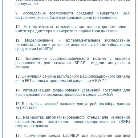
пропускания
Исследовние возможности создания измерителя ВАХ
фотоэлементов на базе виртуальных средств измерений
Математическое моделирование генератора сигналов -
имитатора джиттера и измерителя параметров джиттера
Моделирование и экспериментальное исследование
линейных антенн и антенных решеток в учебной лаборатории
средствами LabVIEW
Применение осциллографического модуля с высоким
разрешением для создания SPICE- модели импульсного
сигнала
Симуляция отклика импульсного радиолокационного сигнала
и его FFT анализ в программной среде Lab VIEW 7.1
Автоматизация формирования уравнений состояния для
исследования переходных процессов в среде LabVIEW
Блок гальванической развязки для устройства сбора данных
NI USB-6009
Разработка автоматизированного стенда для измерения
относительного остаточного электросопротивления (RRR)
сверхпроводников
Применение среды LabVIEW для построения картины