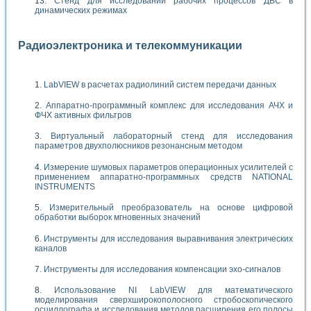
Стенд для исследований рабочих процессов ДВС в
динамических режимах
Радиоэлектроника и телекоммуникации
LabVIEW в расчетах радиолиний систем передачи данных
Аппаратно-программный комплекс для исследования АЧХ и
ФЧХ активных фильтров
Виртуальный лабораторный стенд для исследования
параметров двухполюсников резонансным методом
Измерение шумовых параметров операционных усилителей с
применением аппаратно-программных средств NATIONAL
INSTRUMENTS
Измерительный преобразователь на основе цифровой
обработки выборок мгновенных значений
Инструменты для исследования выравнивания электрических
каналов
Инструменты для исследования компенсации эхо-сигналов
Использование NI LabVIEW для математического
моделирования сверхширокополосного стробоскопического
осциллографа и исследования методов расширения его полосы