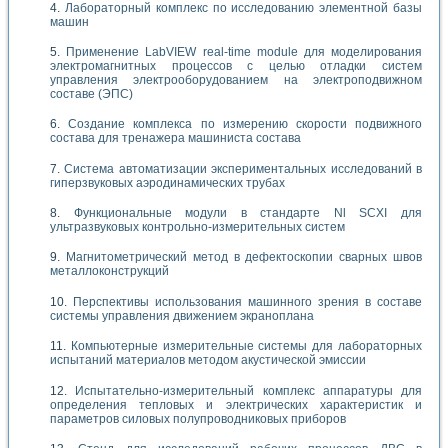
Лабораторный комплекс по исследованию элементной базы
машин
Применение LabVIEW real-time module для моделирования
электромагнитных процессов с целью отладки систем
управления электрооборудованием на электроподвижном
составе (ЭПС)
Создание комплекса по измерению скорости подвижного
состава для тренажера машиниста состава
Система автоматизации экспериментальных исследований в
гиперзвуковых аэродинамических трубах
Функциональные модули в стандарте Nl SCXI для
ультразвуковых контрольно-измерительных систем
Магнитометрический метод в дефектоскопии сварных швов
металлоконструкций
Перспективы использования машинного зрения в составе
системы управления движением экраноплана
Компьютерные измерительные системы для лабораторных
испытаний материалов методом акустической эмиссии
Испытательно-измерительный комплекс аппаратуры для
определения тепловых и электрических характеристик и
параметров силовых полупроводниковых приборов