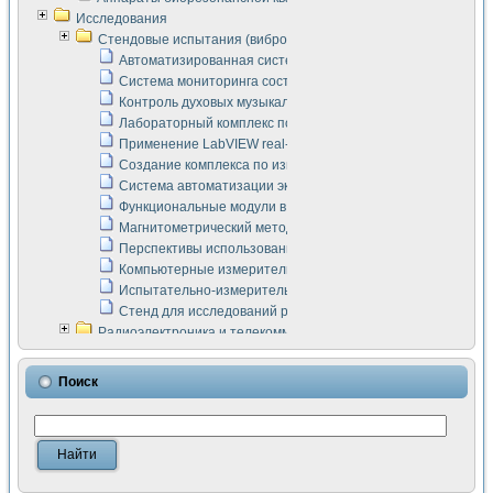
Исследования
Стендовые испытания (виброакустика, тензометрия и т.п.)
Автоматизированная система измерения параметров дизе
Система мониторинга состояния тяговых электродвигателей
Контроль духовых музыкальных инструментов
Лабораторный комплекс по исследованию элементной ба
Применение LabVIEW real-time module для моделирования
Создание комплекса по измерению скорости подвижного с
Система автоматизации экспериментальных исследований 
Функциональные модули в стандарте Nl SCXI для ультраз
Магнитометрический метод в дефектоскопии сварных шво
Перспективы использования машинного зрения в составе
Компьютерные измерительные системы для лабораторных
Испытательно-измерительный комплекс аппаратуры для о
Стенд для исследований рабочих процессов ДВС в динам
Радиоэлектроника и телекоммуникации
LabVIEW в расчетах радиолиний систем передачи данных
Аппаратно-программный комплекс для исследования АЧХ 
Поиск
Виртуальный лабораторный стенд для исследования пар
Измерение шумовых параметров операционных усилител
Измерительный преобразователь на основе цифровой обр
Инструменты для исследования выравнивания электричес
Инструменты для исследования компенсации эхо-сигнало