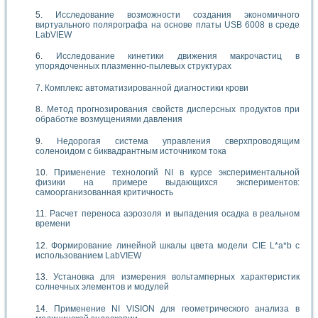
Исследование возможности создания экономичного
виртуального полярографа на основе платы USB 6008 в среде
LabVIEW
Исследование кинетики движения макрочастиц в
упорядоченных плазменно-пылевых структурах
Комплекс автоматизированной диагностики крови
Метод прогнозирования свойств дисперсных продуктов при
обработке возмущениями давления
Недорогая система управления сверхпроводящим
соленоидом с биквадрантным источником тока
Применение технологий NI в курсе экспериментальной
физики на примере выдающихся экспериментов:
самоорганизованная критичность
Расчет переноса аэрозоля и выпадения осадка в реальном
времени
Формирование линейной шкалы цвета модели CIE L*a*b с
использованием LabVIEW
Установка для измерения вольтамперных характеристик
солнечных элементов и модулей
Применение NI VISION для геометрического анализа в