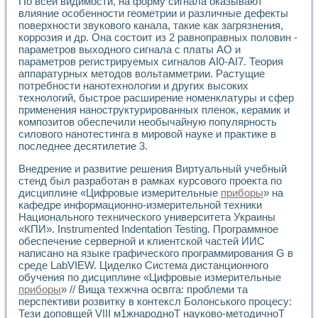
По всей видимости, на форму сигнала оказывают
влияние особенности геометрии и различные дефекты
поверхности звукового канала, такие как загрязнения,
коррозия и др. Она состоит из 2 равноправных половин -
параметров выходного сигнала с платы АО и
параметров регистрируемых сигналов AI0-AI7. Теория
аппаратурных методов вольтамметрии. Растущие
потребности нанотехнологии и других высоких
технологий, быстрое расширение номенклатуры и сфер
применения наноструктурированных пленок, керамик и
композитов обеспечили необычайную популярность
силового нанотестинга в мировой науке и практике в
последнее десятилетие 3.
Внедрение и развитие решения Виртуальный учебный
стенд был разработан в рамках курсового проекта по
дисциплине «Цифровые измерительные
приборы
» на
кафедре информационно-измерительной техники
Национального технического университета Украины
«КПИ». Instrumented Indentation Testing. Программное
обеспечение серверной и клиентской частей ИИС
написано на языке графического программирования G в
среде LabVIEW. Циделко Система дистанционного
обучения по дисциплине «Цифровые измерительные
приборы
» // Вища техжчна освгга: проблеми та
перспективи розвитку в контексл Болонського процесу:
Тези доповщей VIII м1жнародноТ науково-методичноТ