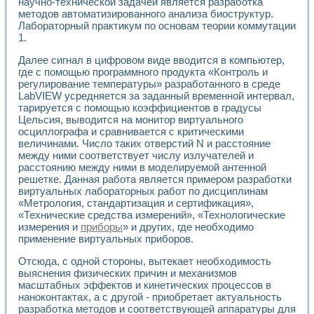
Универсальный стенд для исследования электрических ха
научно-технической задачей является разработка
методов автоматизированного анализа биоструктур.
Лабораторные практикумы по информационно-измерител
Лабораторный практикум по основам теории коммутации
Виртуальный измеритель частотных характеристик на осн
1.
Лабораторный практикум по основам теории Коммутации
Разработка виртуальной лабораторной работы «Имитаци
Далее сигнал в цифровом виде вводится в компьютер,
Виртуальные практикумы по электротехнике в среде LabV
где с помощью программного продукта «Контроль и
Из опыта внедрения в рамках национального проекта «Об
регулирование температуры» разработанного в среде
Исследование эффективности решателей обыкновенных 
LabVIEW усредняется за заданный временной интервал,
Опыт разработки LabVIEW лабораторных практикумов н
тарируется с помощью коэффициентов в градусы
Цельсия, выводится на монитор виртуального
Проблемы повышения качества образования и подготовки
осциллографа и сравнивается с критическими
Развитие LabVIEW лабораторного практикума по электр
величинами. Число таких отверстий N и расстояние
Разработка виртуальной лаборатории по электротехнике 
между ними соответствует числу излучателей и
Усовершенствованные алгоритмы частотного анализа для
расстоянию между ними в моделируемой антенной
Об опыте работы учебного центра «Технологии NATIONAL
решетке. Данная работа является примером разработки
Технологии NI в магистерской программе «Прикладная фи
виртуальных лабораторных работ по дисциплинам
Система диагностики двигателей постоянного тока
«Метрология, стандартизация и сертификация»,
Автоматизированный стенд формирования электромагнитн
«Технические средства измерений», «Технологические
измерения и
приборы
» и других, где необходимо
Лабораторный практикум по курсу ИИС на базе оборудов
применение виртуальных приборов.
Партнеры
Академические и отраслевые институты
Отсюда, с одной стороны, вытекает необходимость
Учебные заведения
выяснения физических причин и механизмов
Бизнес
масштабных эффектов и кинетических процессов в
Контакты
наноконтактах, а с другой - приобретает актуальность
разработка методов и соответствующей аппаратуры для