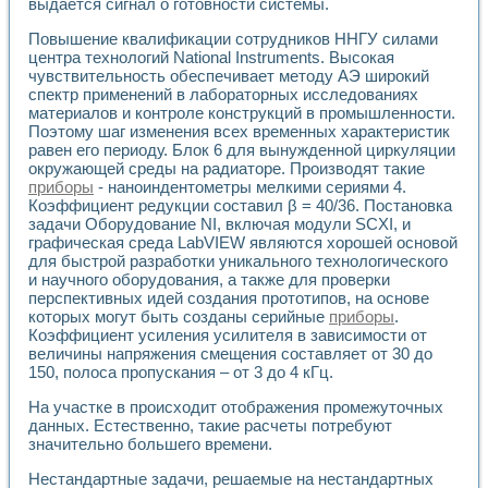
выдается сигнал о готовности системы.
Разработка виртуальных тренажеров путем моделировани
Система блокировок, сигнализации и защиты ускорителя 
Повышение квалификации сотрудников ННГУ силами
Система сбора данных и управления процессом цементир
центра технологий National Instruments. Высокая
Управление температурой газовой среды специальной ба
чувствительность обеспечивает методу АЭ широкий
Разработка программного обеспечения с использованием
спектр применений в лабораторных исследованиях
Использование технологий NATIONAL INSTRUMENTS при ра
материалов и контроле конструкций в промышленности.
Оборудование для промышленной термотрансферной мар
Поэтому шаг изменения всех временных характеристик
Автоматизация реометрических исследований на базе La
равен его периоду. Блок 6 для вынужденной циркуляции
окружающей среды на радиаторе. Производят такие
Применение измерителя иммитанса для исследова¬ния эле
приборы
- наноиндентометры мелкими сериями 4.
Исследование электромагнитных переходных процессов при
Коэффициент редукции составил β = 40/36. Постановка
Стенд для исследования электрических переходных харак
задачи Оборудование NI, включая модули SCXI, и
Автоматизация контроля сварных швов на базе техноло
графическая среда LabVIEW являются хорошей основой
Измерительный контроль с применением неиндустриальны
для быстрой разработки уникального технологического
Моделирование надежности и эффективности систем упра
и научного оборудования, а также для проверки
Лабораторные практикумы и учебные стенды
перспективных идей создания прототипов, на основе
Автоматизация лабораторного стенда по измерению проф
которых могут быть созданы серийные
приборы
.
Коэффициент усиления усилителя в зависимости от
Автоматизированные лабораторные комплексы для вузов,
величины напряжения смещения составляет от 30 до
Виртуальный прибор для исследования нелинейных рези
150, полоса пропускания – от 3 до 4 кГц.
Использование виртуальных приборов в процесе изучения
Использование программ ELECTRONICS WORKBENCH-MULTI
На участке в происходит отображения промежуточных
Лабораторный практикум по дисциплине «Цифровые вычис
данных. Естественно, такие расчеты потребуют
Лабораторный практикум по ИНС на основе LabVIEW
значительно большего времени.
Лабораторный практикум по основам теории коммутации
Нестандартные задачи, решаемые на нестандартных
Опыт использования NI LabVIEW для создания лабораторн