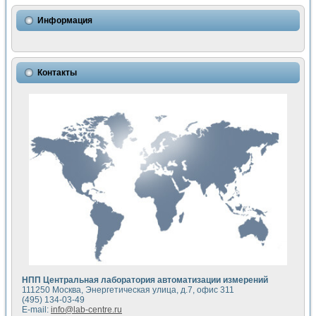
Использование NI LabVIEW для математического моделир
Исследовние возможности создания измерителя ВАХ фото
Информация
Математическое моделирование генератора сигналов - и
Моделирование и экспериментальное исследование линей
Применение осциллографического модуля с высоким разр
Симуляция отклика импульсного радиолокационного сигнал
Контакты
Автоматизация формирования уравнений состояния для и
Блок гальванической развязки для устройства сбора данн
Разработка автоматизированного стенда для измерения о
Применение среды LabVIEW для построения картины возб
Портативная система для определения показателей качес
Использование LabVIEW для управления источником пит
Устройство для снятия вольт-амперных характеристик со
Передовые научные технологии: нано-, фемто-, биотехнологи
Автоматизированная установка по измерению временных 
Автоматизированный лабораторный комплекс на базе Lab
Визуализация моделирования и оптимизации тепловой об
Виртуальный прибор для исследования функциональных в
Исследование возможности создания экономичного виртуа
Исследование кинетики движения макрочастиц в упорядо
Комплекс автоматизированной диагностики крови
НПП Центральная лаборатория автоматизации измерений
Метод прогнозирования свойств дисперсных продуктов п
111250 Москва, Энергетическая улица, д.7, офис 311
Недорогая система управления сверхпроводящим соленои
(495) 134-03-49
E-mail:
info@lab-centre.ru
Применение технологий NI в курсе экспериментальной фи