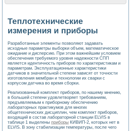
Расчет переноса аэрозоля и выпадения осадка в реально
Формирование линейной шкалы цвета модели CIE L*a*b с
Установка для измерения вольтамперных характеристик с
Теплотехнические
Применение NI VISION для геометрического анализа в ме
Система температурной стабилизации
измерения и приборы
Управление движением с помощью программно - аппаратног
Определение параметров всплывающих газовых пузырьков
Разработанные элементы позволяют задавать
Система управления асинхронным тиристорным электроп
исходные параметры выборки объем, математическое
Лазерный профилометр
ожидание и дисперсию. При этом важнейшим условием
Применение средств NATIONAL INSTRUMENTS для автомат
обеспечения требуемого уровня надежности СПП
Разработка автоматизированного стенда для исследован
является идентичность приборов по характеристикам и
Автоматизированный стенд рентгеновской диагностики п
параметрам. Эксплуатационные характеристики
Высокочувствительные оптоэлектронные дифракционные 
датчиков в значительной степени зависят от точности
Установка для измерения диэлектрических свойств сегне
изготовления мембран и технологии их сварки с
Исследование кинетики зарождения и развития дефектов 
корпусом датчика во время сборки.
Лабораторный электрический импедансный томограф на б
Реализованный комплект приборов, по нашему мнению,
Микрозондовая система для характеризации механических
в большей степени удовлетворяет требованиям,
Метод траекторий в исследовании металлообрабатывающ
предъявляемым к приборному обеспечению
Промышленная автоматизация
лабораторных практикумов для многих
Автоматизация технологических процессов получения дис
общетехнических дисциплин, чем комплект приборов,
Использование систем технического зрения для контроля
входящий в состав лабораторной станции ELVIS в
Исследование электромагнитных переходных процессов при
таблице 1 выделены
приборы
КИВИП-2, которых нет в
Применение LabVIEW при разработке обучающих информа
ELVIS. В зону стабилизации температуры, после чего