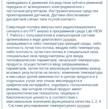
приводимого в движение посредством зубчато-ременной
Применение LabVIEW для исследования течения в расши
передачи от асинхронного электродвигателя с
Создание виртуальной работы «Изучение магнитных свой
частотным регулятором. Инструментальные средства
Обратный маятник
проектирования датчиков. Датчики обеспечивают
Устройство для изучения основ интерфейсов обмена по п
дискретный сигнал типа «сухой контакт».
Лабораторный практикум: изучение адиабатического расш
Стенд для исследования электрических переходных харак
Симуляция отклика импульсного радиолокационного
Система статистической обработки результатов измерите
сигнала и его FFT анализ в программной среде Lab VIEW
7. Работа с пользователем в компьютерной системе
Автоматизация лазерно-плазменных измерений с помощ
организована в виде диалогового
режим
а,
Модельно-измерительный комплекс. Назначение. Состав.
запрашивается либо температура греющей среды, либо
Использование технологий NATIONAL INSTRUMENTS для с
плотность лучистого потока, вводим либо температуру,
Учебный практикум "Спектральный и корреляционный ана
либо плотность лучистого потока в специальные окна,
Учебный стенд для исследования принципа действия унив
специальные окна предусмотрены для ввода
Оборудование и программное обеспечение учебных лабор
теплофизических параметров, начальной температуры
Виртуальный лабораторный практикум для изучения техн
продукта, осуществляется ввод запрашиваемых
Управление роботом ТУР-10 средствами LabVIEW
параметров, затем после реализации программы вывод
Аппаратно-программный комплекс для исследования АЧХ 
искомых результатов на печать: изменение температуры
и массовых долей аминокислот в центре продукта и в
Автоматизированный дистанционный лабораторный практи
отдельных узлах или точках мясопродукта в
Исследование возможности реставрации одномерных сигн
графическом интерфейсе, подобрать технологические
Использование технологий NATIONAL INSTRUMENTS в оп
режимы, при котором готовый продукт имеет
Разработка модификаций алгоритма полигармонической э
органолептические показатели, пищевую и
Учебный стенд для исследования принципа действия унив
биологическую ценность в соответствии с
Виртуальная система поддержки принимаемых решений в
максимальным значением функционала качества 1, 2, 4
Преемственность дисциплин «Моделирование систем» и «
. Система регулирования температурного
режим
а