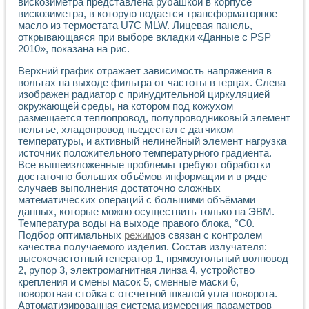
Универсальный стенд для исследования электрических ха
вискозиметра представлена рубашкой в корпусе
вискозиметра, в которую подается трансформаторное
Лабораторные практикумы по информационно-измерител
масло из термостата U7C MLW. Лицевая панель,
Виртуальный измеритель частотных характеристик на осн
открывающаяся при выборе вкладки «Данные с PSP
Лабораторный практикум по основам теории Коммутации
2010», показана на рис.
Разработка виртуальной лабораторной работы «Имитаци
Виртуальные практикумы по электротехнике в среде LabV
Верхний график отражает зависимость напряжения в
Из опыта внедрения в рамках национального проекта «Об
вольтах на выходе фильтра от частоты в герцах. Слева
Исследование эффективности решателей обыкновенных 
изображен радиатор с принудительной циркуляцией
Опыт разработки LabVIEW лабораторных практикумов н
окружающей среды, на котором под кожухом
размещается теплопровод, полупроводниковый элемент
Проблемы повышения качества образования и подготовки
пельтье, хладопровод пьедестал с датчиком
Развитие LabVIEW лабораторного практикума по электр
температуры, и активный нелинейный элемент нагрузка
Разработка виртуальной лаборатории по электротехнике 
источник положительного температурного градиента.
Усовершенствованные алгоритмы частотного анализа для
Все вышеизложенные проблемы требуют обработки
Об опыте работы учебного центра «Технологии NATIONAL
достаточно больших объёмов информации и в ряде
Технологии NI в магистерской программе «Прикладная фи
случаев выполнения достаточно сложных
Система диагностики двигателей постоянного тока
математических операций с большими объёмами
Автоматизированный стенд формирования электромагнитн
данных, которые можно осуществить только на ЭВМ.
Температура воды на выходе правого блока, °С0.
Лабораторный практикум по курсу ИИС на базе оборудов
Подбор оптимальных
режим
ов связан с контролем
Партнеры
качества получаемого изделия. Состав излучателя:
Академические и отраслевые институты
высокочастотный генератор 1, прямоугольный волновод
Учебные заведения
2, рупор 3, электромагнитная линза 4, устройство
Бизнес
крепления и смены масок 5, сменные маски 6,
Контакты
поворотная стойка с отсчетной шкалой угла поворота.
Автоматизированная система измерения параметров