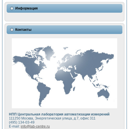
Использование NI LabVIEW для математического моделир
Исследовние возможности создания измерителя ВАХ фото
Информация
Математическое моделирование генератора сигналов - и
Моделирование и экспериментальное исследование линей
Применение осциллографического модуля с высоким разр
Симуляция отклика импульсного радиолокационного сигнал
Контакты
Автоматизация формирования уравнений состояния для и
Блок гальванической развязки для устройства сбора данн
Разработка автоматизированного стенда для измерения о
Применение среды LabVIEW для построения картины возб
Портативная система для определения показателей качес
Использование LabVIEW для управления источником пит
Устройство для снятия вольт-амперных характеристик со
Передовые научные технологии: нано-, фемто-, биотехнологи
Автоматизированная установка по измерению временных 
Автоматизированный лабораторный комплекс на базе Lab
Визуализация моделирования и оптимизации тепловой об
Виртуальный прибор для исследования функциональных в
Исследование возможности создания экономичного виртуа
Исследование кинетики движения макрочастиц в упорядо
Комплекс автоматизированной диагностики крови
НПП Центральная лаборатория автоматизации измерений
Метод прогнозирования свойств дисперсных продуктов п
111250 Москва, Энергетическая улица, д.7, офис 311
Недорогая система управления сверхпроводящим соленои
(495) 134-03-49
E-mail:
info@lab-centre.ru
Применение технологий NI в курсе экспериментальной фи