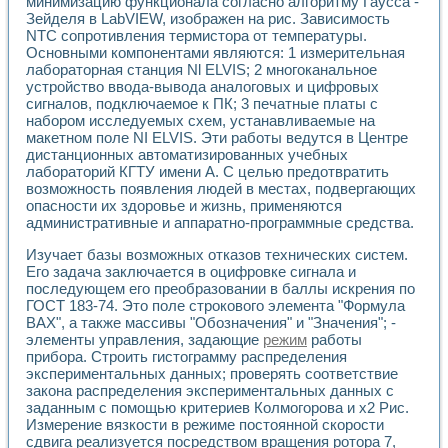
минимизацию функционала согласно алгоритму Гаусса -
Разработка виртуальных тренажеров путем моделировани
Зейделя в LabVIEW, изображен на рис. Зависимость
Система блокировок, сигнализации и защиты ускорителя 
NTC сопротивления термистора от температуры.
Система сбора данных и управления процессом цементир
Основными компонентами являются: 1 измерительная
Управление температурой газовой среды специальной ба
лабораторная станция Nl ELVIS; 2 многоканальное
Разработка программного обеспечения с использованием
устройство ввода-вывода аналоговых и цифровых
Использование технологий NATIONAL INSTRUMENTS при ра
сигналов, подключаемое к ПК; 3 печатные платы с
Оборудование для промышленной термотрансферной мар
набором исследуемых схем, устанавливаемые на
Автоматизация реометрических исследований на базе La
макетном поле NI ELVIS. Эти работы ведутся в Центре
дистанционных автоматизированных учебных
Применение измерителя иммитанса для исследова¬ния эле
лабораторий КГТУ имени А. С целью предотвратить
Исследование электромагнитных переходных процессов при
возможность появления людей в местах, подвергающих
Стенд для исследования электрических переходных харак
опасности их здоровье и жизнь, применяются
Автоматизация контроля сварных швов на базе техноло
административные и аппаратно-программные средства.
Измерительный контроль с применением неиндустриальны
Моделирование надежности и эффективности систем упра
Изучает базы возможных отказов технических систем.
Лабораторные практикумы и учебные стенды
Его задача заключается в оцифровке сигнала и
последующем его преобразовании в баллы искрения по
Автоматизация лабораторного стенда по измерению проф
ГОСТ 183-74. Это поле строкового элемента "Формула
Автоматизированные лабораторные комплексы для вузов,
ВАХ", а также массивы "Обозначения" и "Значения"; -
Виртуальный прибор для исследования нелинейных рези
элементы управления, задающие
режим
работы
Использование виртуальных приборов в процесе изучения
прибора. Строить гистограмму распределения
Использование программ ELECTRONICS WORKBENCH-MULTI
экспериментальных данных; проверять соответствие
Лабораторный практикум по дисциплине «Цифровые вычис
закона распределения экспериментальных данных с
Лабораторный практикум по ИНС на основе LabVIEW
заданным с помощью критериев Колмогорова и х2 Рис.
Лабораторный практикум по основам теории коммутации
Измерение вязкости в режиме постоянной скорости
Опыт использования NI LabVIEW для создания лабораторн
сдвига реализуется посредством вращения ротора 7,