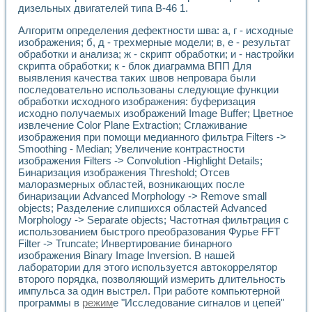
дизельных двигателей типа В-46 1.
Алгоритм определения дефектности шва: а, г - исходные
изображения; б, д - трехмерные модели; в, е - результат
обработки и анализа; ж - скрипт обработки; и - настройки
скрипта обработки; к - блок диаграмма ВПП Для
выявления качества таких швов непровара были
последовательно использованы следующие функции
обработки исходного изображения: буферизация
исходно получаемых изображений Image Buffer; Цветное
извлечение Color Plane Extraction; Сглаживание
изображения при помощи медианного фильтра Filters ->
Smoothing - Median; Увеличение контрастности
изображения Filters -> Convolution -Highlight Details;
Бинаризация изображения Threshold; Отсев
малоразмерных областей, возникающих после
бинаризации Advanced Morphology -> Remove small
objects; Разделение слипшихся областей Advanced
Morphology -> Separate objects; Частотная фильтрация с
использованием быстрого преобразования Фурье FFT
Filter -> Truncate; Инвертирование бинарного
изображения Binary Image Inversion. В нашей
лаборатории для этого используется автокоррелятор
второго порядка, позволяющий измерить длительность
импульса за один выстрел. При работе компьютерной
программы в
режим
е "Исследование сигналов и цепей"