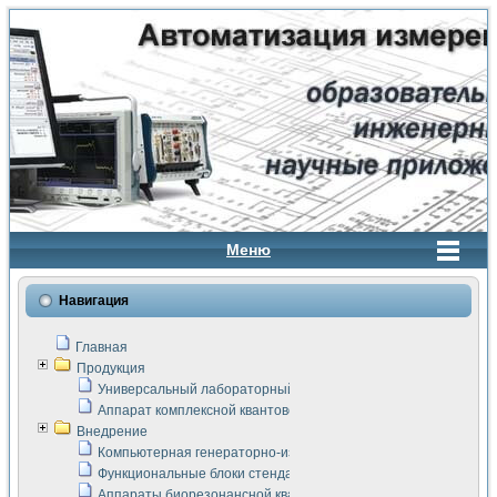
Меню
Навигация
Главная
Продукция
Универсальный лабораторный стенд "Сигнал-USB"
Аппарат комплексной квантовой терапии Интроскан
Внедрение
Компьютерная генераторно-измерительная система
Функциональные блоки стенда "Сигнал-USB"
Аппараты биорезонансной квантовой терапии серии СКАН