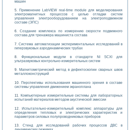
машин
Применение LabVIEW real-time module для моделирования
электромагнитных процессов с целью отладки систем
управления электрооборудованием на электроподвижном
составе (ЭПС)
Создание комплекса по измерению скорости подвижного
состава для тренажера машиниста состава
Система автоматизации экспериментальных исследований в
гиперзвуковых аэродинамических трубах
Функциональные модули в стандарте Nl SCXI для
ультразвуковых контрольно-измерительных систем
Магнитометрический метод в дефектоскопии сварных швов
металлоконструкций
Перспективы использования машинного зрения в составе
системы управления движением экраноплана
Компьютерные измерительные системы для лабораторных
испытаний материалов методом акустической эмиссии
Испытательно-измерительный комплекс аппаратуры для
определения тепловых и электрических характеристик и
параметров силовых полупроводниковых приборов
Стенд для исследований рабочих процессов ДВС в
динамических режимах