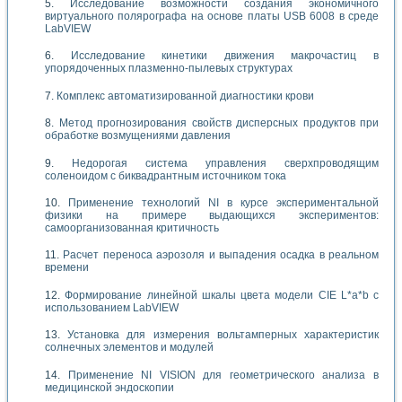
Исследование возможности создания экономичного
виртуального полярографа на основе платы USB 6008 в среде
LabVIEW
Исследование кинетики движения макрочастиц в
упорядоченных плазменно-пылевых структурах
Комплекс автоматизированной диагностики крови
Метод прогнозирования свойств дисперсных продуктов при
обработке возмущениями давления
Недорогая система управления сверхпроводящим
соленоидом с биквадрантным источником тока
Применение технологий NI в курсе экспериментальной
физики на примере выдающихся экспериментов:
самоорганизованная критичность
Расчет переноса аэрозоля и выпадения осадка в реальном
времени
Формирование линейной шкалы цвета модели CIE L*a*b с
использованием LabVIEW
Установка для измерения вольтамперных характеристик
солнечных элементов и модулей
Применение NI VISION для геометрического анализа в
медицинской эндоскопии