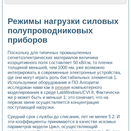
Расчет переноса аэрозоля и выпадения осадка в реально
Формирование линейной шкалы цвета модели CIE L*a*b с
Установка для измерения вольтамперных характеристик с
Режимы нагрузки силовых
Применение NI VISION для геометрического анализа в ме
Система температурной стабилизации
полупроводниковых
Управление движением с помощью программно - аппаратног
приборов
Определение параметров всплывающих газовых пузырьков
Система управления асинхронным тиристорным электроп
Лазерный профилометр
Поскольку для типичных промышленных
Применение средств NATIONAL INSTRUMENTS для автомат
сегнетоэлектрических материалов величина
Разработка автоматизированного стенда для исследован
коэрцитивного поля составляет 50 кВ/см, то пленки
Автоматизированный стенд рентгеновской диагностики п
толщиной меньшей, чем 1000 нм, уже возможно
Высокочувствительные оптоэлектронные дифракционные 
интегрировать в современные электронные устройства,
Установка для измерения диэлектрических свойств сегне
где они могут играть роль бистабильных элементов 1.
Исследование кинетики зарождения и развития дефектов 
Используемое оборудование и ПО Алгоритм
исследован нами как в
режим
е компьютерного
Лабораторный электрический импедансный томограф на б
моделирования в среде LabWindows/CVI 8. Фактически
Микрозондовая система для характеризации механических
же р может быть и меньше 1; это означает, что на
Метод траекторий в исследовании металлообрабатывающ
первом звене осуществляется концентрация
Промышленная автоматизация
поступающей нагрузки.
Автоматизация технологических процессов получения дис
Использование систем технического зрения для контроля
Средний срок службы до списания, лет не менее 5 2. И
Исследование электромагнитных переходных процессов при
эти коэффициенты принимаются в качестве искомых
параметров модели Цикл, осуществляющий
Применение LabVIEW при разработке обучающих информа