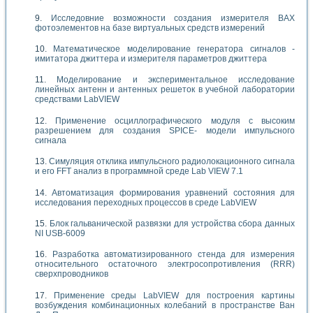
Исследовние возможности создания измерителя ВАХ
фотоэлементов на базе виртуальных средств измерений
Математическое моделирование генератора сигналов -
имитатора джиттера и измерителя параметров джиттера
Моделирование и экспериментальное исследование
линейных антенн и антенных решеток в учебной лаборатории
средствами LabVIEW
Применение осциллографического модуля с высоким
разрешением для создания SPICE- модели импульсного
сигнала
Симуляция отклика импульсного радиолокационного сигнала
и его FFT анализ в программной среде Lab VIEW 7.1
Автоматизация формирования уравнений состояния для
исследования переходных процессов в среде LabVIEW
Блок гальванической развязки для устройства сбора данных
NI USB-6009
Разработка автоматизированного стенда для измерения
относительного остаточного электросопротивления (RRR)
сверхпроводников
Применение среды LabVIEW для построения картины
возбуждения комбинационных колебаний в пространстве Ван