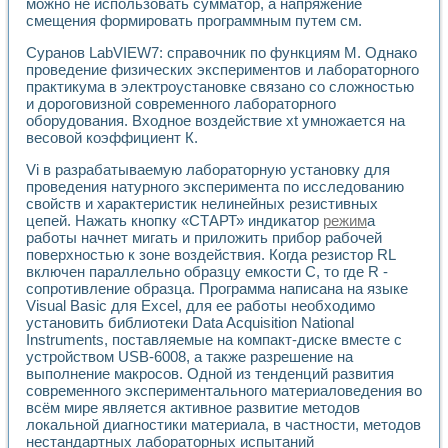
можно не использовать сумматор, а напряжение
смещения формировать программным путем см.
Суранов LabVIEW7: справочник по функциям М. Однако
проведение физических экспериментов и лабораторного
практикума в электроустановке связано со сложностью
и дороговизной современного лабораторного
оборудования. Входное воздействие xt умножается на
весовой коэффициент К.
Vi в разрабатываемую лабораторную установку для
проведения натурного эксперимента по исследованию
свойств и характеристик нелинейных резистивных
цепей. Нажать кнопку «СТАРТ» индикатор
режим
а
работы начнет мигать и приложить прибор рабочей
поверхностью к зоне воздействия. Когда резистор RL
включен параллельно образцу емкости С, то где R -
сопротивление образца. Программа написана на языке
Visual Basic для Excel, для ее работы необходимо
установить библиотеки Data Acquisition National
Instruments, поставляемые на компакт-диске вместе с
устройством USB-6008, а также разрешение на
выполнение макросов. Одной из тенденций развития
современного экспериментального материаловедения во
всём мире является активное развитие методов
локальной диагностики материала, в частности, методов
нестандартных лабораторных испытаний