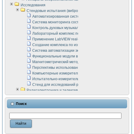
Исследования
Стендовые испытания (виброакустика, тензометрия и т.п.)
Автоматизированная система измерения параметров дизе
Система мониторинга состояния тяговых электродвигателей
Контроль духовых музыкальных инструментов
Лабораторный комплекс по исследованию элементной ба
Применение LabVIEW real-time module для моделирования
Создание комплекса по измерению скорости подвижного с
Система автоматизации экспериментальных исследований 
Функциональные модули в стандарте Nl SCXI для ультраз
Магнитометрический метод в дефектоскопии сварных шво
Перспективы использования машинного зрения в составе
Компьютерные измерительные системы для лабораторных
Испытательно-измерительный комплекс аппаратуры для о
Стенд для исследований рабочих процессов ДВС в динам
Радиоэлектроника и телекоммуникации
LabVIEW в расчетах радиолиний систем передачи данных
Аппаратно-программный комплекс для исследования АЧХ 
Поиск
Виртуальный лабораторный стенд для исследования пар
Измерение шумовых параметров операционных усилител
Измерительный преобразователь на основе цифровой обр
Инструменты для исследования выравнивания электричес
Инструменты для исследования компенсации эхо-сигнало