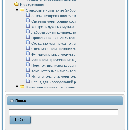
Исследования
Стендовые испытания (виброакустика, тензометрия и т.п.)
Автоматизированная система измерения параметров дизе
Система мониторинга состояния тяговых электродвигателей
Контроль духовых музыкальных инструментов
Лабораторный комплекс по исследованию элементной ба
Применение LabVIEW real-time module для моделирования
Создание комплекса по измерению скорости подвижного с
Система автоматизации экспериментальных исследований 
Функциональные модули в стандарте Nl SCXI для ультраз
Магнитометрический метод в дефектоскопии сварных шво
Перспективы использования машинного зрения в составе
Компьютерные измерительные системы для лабораторных
Испытательно-измерительный комплекс аппаратуры для о
Стенд для исследований рабочих процессов ДВС в динам
Радиоэлектроника и телекоммуникации
LabVIEW в расчетах радиолиний систем передачи данных
Аппаратно-программный комплекс для исследования АЧХ 
Поиск
Виртуальный лабораторный стенд для исследования пар
Измерение шумовых параметров операционных усилител
Измерительный преобразователь на основе цифровой обр
Инструменты для исследования выравнивания электричес
Инструменты для исследования компенсации эхо-сигнало