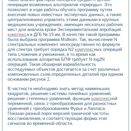
Универсальный стенд для исследования электрических ха
генерации возможных альтернатив «природы». Это
Лабораторные практикумы по информационно-измерител
позволяет в ходе работы обучать программу путем
Виртуальный измеритель частотных характеристик на осн
внесения новых известных экспертных данных, а также
Лабораторный практикум по основам теории Коммутации
централизованно управлять этими данными в крупных
Разработка виртуальной лабораторной работы «Имитаци
медицинских учреждениях, имеющих несколько рабочих
Виртуальные практикумы по электротехнике в среде LabV
мест для анализа крови Экспериментальная апробация
Из опыта внедрения в рамках национального проекта «Об
комплекс
а в ДГБ № 19 им. В качестве такой программы
Исследование эффективности решателей обыкновенных 
была выбрана программа Multisim. Так, вычисление N
спектральных компонент непосредственно по формуле
Опыт разработки LabVIEW лабораторных практикумов н
для спектра требует порядка N2
комплекс
ных операций
Проблемы повышения качества образования и подготовки
типа сложения и умножения, в то время как
Развитие LabVIEW лабораторного практикума по электр
использование алгоритма БПФ требует N·log2N
Разработка виртуальной лаборатории по электротехнике 
операций. Такая обширная вариабельность
Усовершенствованные алгоритмы частотного анализа для
исследуемых объектов достигается за счет различных
Об опыте работы учебного центра «Технологии NATIONAL
компоновочных схем определенных деталей при едином
Технологии NI в магистерской программе «Прикладная фи
основании рисунок 2.
Система диагностики двигателей постоянного тока
В частности необходимо знать метод наименьших
Автоматизированный стенд формирования электромагнитн
квадратов, решение системы линейных уравнений,
Лабораторный практикум по курсу ИИС на базе оборудов
решение степенных уравнений, функции
комплекс
ной
Партнеры
переменной, связь z-преобразования для разностных
Академические и отраслевые институты
уравнений с преобразованием Фурье и Лапласа.
Учебные заведения
Показан разный порог верхней граничной частоты
Бизнес
восстановления, и соответствующая форма этих
Контакты
сигналов во временной области.