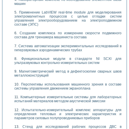
машин
Применение LabVIEW real-time module для моделирования
электромагнитных процессов с целью отладки систем
управления электрооборудованием на электроподвижном
составе (ЭПС)
Создание комплекса по измерению скорости подвижного
состава для тренажера машиниста состава
Система автоматизации экспериментальных исследований в
гиперзвуковых аэродинамических трубах
Функциональные модули в стандарте Nl SCXI для
ультразвуковых контрольно-измерительных систем
Магнитометрический метод в дефектоскопии сварных швов
металлоконструкций
Перспективы использования машинного зрения в составе
системы управления движением экраноплана
Компьютерные измерительные системы для лабораторных
испытаний материалов методом акустической эмиссии
Испытательно-измерительный комплекс аппаратуры для
определения тепловых и электрических характеристик и
параметров силовых полупроводниковых приборов
Стенд для исследований рабочих процессов ДВС в