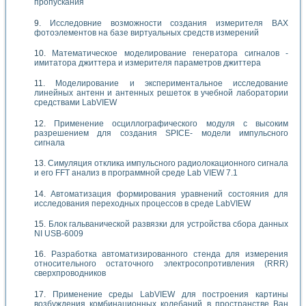
пропускания
Исследовние возможности создания измерителя ВАХ
фотоэлементов на базе виртуальных средств измерений
Математическое моделирование генератора сигналов -
имитатора джиттера и измерителя параметров джиттера
Моделирование и экспериментальное исследование
линейных антенн и антенных решеток в учебной лаборатории
средствами LabVIEW
Применение осциллографического модуля с высоким
разрешением для создания SPICE- модели импульсного
сигнала
Симуляция отклика импульсного радиолокационного сигнала
и его FFT анализ в программной среде Lab VIEW 7.1
Автоматизация формирования уравнений состояния для
исследования переходных процессов в среде LabVIEW
Блок гальванической развязки для устройства сбора данных
NI USB-6009
Разработка автоматизированного стенда для измерения
относительного остаточного электросопротивления (RRR)
сверхпроводников
Применение среды LabVIEW для построения картины
возбуждения комбинационных колебаний в пространстве Ван