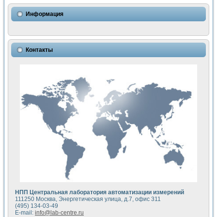
Использование NI LabVIEW для математического моделир
Исследовние возможности создания измерителя ВАХ фото
Информация
Математическое моделирование генератора сигналов - и
Моделирование и экспериментальное исследование линей
Применение осциллографического модуля с высоким разр
Симуляция отклика импульсного радиолокационного сигнал
Контакты
Автоматизация формирования уравнений состояния для и
Блок гальванической развязки для устройства сбора данн
Разработка автоматизированного стенда для измерения о
Применение среды LabVIEW для построения картины возб
Портативная система для определения показателей качес
Использование LabVIEW для управления источником пит
Устройство для снятия вольт-амперных характеристик со
Передовые научные технологии: нано-, фемто-, биотехнологи
Автоматизированная установка по измерению временных 
Автоматизированный лабораторный комплекс на базе Lab
Визуализация моделирования и оптимизации тепловой об
Виртуальный прибор для исследования функциональных в
Исследование возможности создания экономичного виртуа
Исследование кинетики движения макрочастиц в упорядо
Комплекс автоматизированной диагностики крови
НПП Центральная лаборатория автоматизации измерений
Метод прогнозирования свойств дисперсных продуктов п
111250 Москва, Энергетическая улица, д.7, офис 311
Недорогая система управления сверхпроводящим соленои
(495) 134-03-49
E-mail:
info@lab-centre.ru
Применение технологий NI в курсе экспериментальной фи