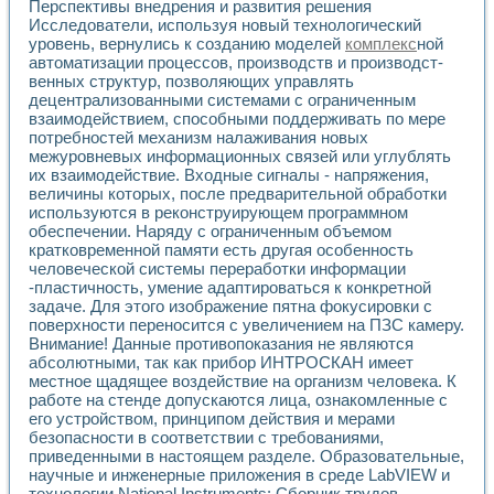
Перспективы внедрения и развития решения
Исследователи, используя новый технологический
уровень, вернулись к соз­данию моделей
комплекс
ной
автоматизации процессов, производств и производст­
венных структур, позволяющих управлять
децентрализованными системами с огра­ниченным
взаимодействием, способными поддерживать по мере
потребностей ме­ханизм налаживания новых
межуровневых информационных связей или углублять
их взаимодействие. Входные сигналы - напряжения,
величины которых, после предварительной обработки
используются в реконструирующем программном
обеспечении. Наряду с ограниченным объемом
кратковременной памяти есть другая особенность
человеческой системы переработки информации
-пластичность, умение адаптироваться к конкретной
задаче. Для этого изображение пятна фокусировки с
поверхности переносится с увеличением на ПЗС камеру.
Внимание! Данные противопоказания не являются
абсолютными, так как прибор ИНТРОСКАН имеет
местное щадящее воздействие на организм человека. К
работе на стенде допускаются лица, ознакомленные с
его устройством, принципом действия и мерами
безопасности в соответствии с требованиями,
приведенными в настоящем разделе. Образовательные,
научные и инженерные приложения в среде LabVIEW и
технологии National Instruments: Сборник трудов,