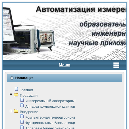
Меню
Навигация
Главная
Продукция
Универсальный лабораторный стенд "Сигнал-USB"
Аппарат комплексной квантовой терапии Интроскан
Внедрение
Компьютерная генераторно-измерительная система
Функциональные блоки стенда "Сигнал-USB"
Аппараты биорезонансной квантовой терапии серии СКАН