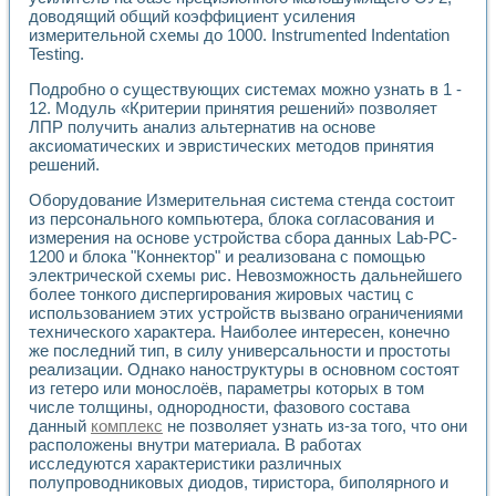
Разработка виртуальных тренажеров путем моделировани
доводящий общий коэффициент усиления
Система блокировок, сигнализации и защиты ускорителя 
измерительной схемы до 1000. Instrumented Indentation
Система сбора данных и управления процессом цементир
Testing.
Управление температурой газовой среды специальной ба
Разработка программного обеспечения с использованием
Подробно о существующих системах можно узнать в 1 -
12. Модуль «Критерии принятия решений» позволяет
Использование технологий NATIONAL INSTRUMENTS при ра
ЛПР получить анализ альтернатив на основе
Оборудование для промышленной термотрансферной мар
аксиоматических и эвристических методов принятия
Автоматизация реометрических исследований на базе La
решений.
Применение измерителя иммитанса для исследова¬ния эле
Исследование электромагнитных переходных процессов при
Оборудование Измерительная система стенда состоит
Стенд для исследования электрических переходных харак
из персонального компьютера, блока согласования и
Автоматизация контроля сварных швов на базе техноло
измерения на основе устройства сбора данных Lab-PC-
1200 и блока "Коннектор" и реализована с помощью
Измерительный контроль с применением неиндустриальны
электрической схемы рис. Невозможность дальнейшего
Моделирование надежности и эффективности систем упра
более тонкого диспергирования жировых частиц с
Лабораторные практикумы и учебные стенды
использованием этих устройств вызвано ограничениями
Автоматизация лабораторного стенда по измерению проф
технического характера. Наиболее интересен, конечно
Автоматизированные лабораторные комплексы для вузов,
же последний тип, в силу универсальности и простоты
Виртуальный прибор для исследования нелинейных рези
реализации. Однако наноструктуры в основном состоят
Использование виртуальных приборов в процесе изучения
из гетеро или монослоёв, параметры которых в том
Использование программ ELECTRONICS WORKBENCH-MULTI
числе толщины, однородности, фазового состава
Лабораторный практикум по дисциплине «Цифровые вычис
данный
комплекс
не позволяет узнать из-за того, что они
расположены внутри материала. В работах
Лабораторный практикум по ИНС на основе LabVIEW
исследуются характеристики различных
Лабораторный практикум по основам теории коммутации
полупроводниковых диодов, тиристора, биполярного и
Опыт использования NI LabVIEW для создания лабораторн