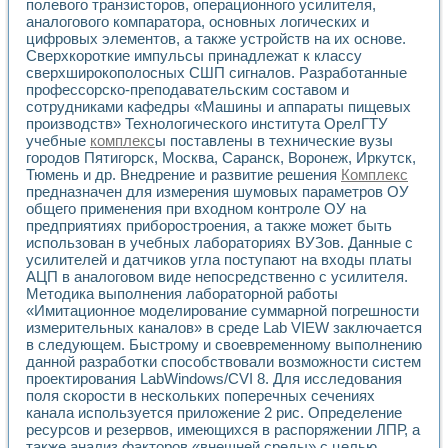
полевого транзисторов, операционного усилителя,
Применение LabVIEW для исследования течения в расши
аналогового компаратора, основных логических и
Создание виртуальной работы «Изучение магнитных свой
цифровых элементов, а также устройств на их основе.
Обратный маятник
Сверхкороткие импульсы принадлежат к классу
Устройство для изучения основ интерфейсов обмена по п
сверхширокополосных СШП сигналов. Разработанные
Лабораторный практикум: изучение адиабатического расш
профессорско-преподавательским составом и
сотрудниками кафедры «Машины и аппараты пищевых
Стенд для исследования электрических переходных харак
производств» Технологического института ОрелГТУ
Система статистической обработки результатов измерите
учебные
комплекс
ы поставлены в технические вузы
Автоматизация лазерно-плазменных измерений с помощ
городов Пятигорск, Москва, Саранск, Воронеж, Иркутск,
Модельно-измерительный комплекс. Назначение. Состав.
Тюмень и др. Внедрение и развитие решения
Комплекс
Использование технологий NATIONAL INSTRUMENTS для с
предназначен для измерения шумовых параметров ОУ
Учебный практикум "Спектральный и корреляционный ана
общего применения при входном контроле ОУ на
Учебный стенд для исследования принципа действия унив
предприятиях приборостроения, а также может быть
Оборудование и программное обеспечение учебных лабор
использован в учебных лабораториях ВУЗов. Данные с
Виртуальный лабораторный практикум для изучения техн
усилителей и датчиков угла поступают на входы платы
АЦП в аналоговом виде непосредственно с усилителя.
Управление роботом ТУР-10 средствами LabVIEW
Методика выполнения лабораторной работы
Аппаратно-программный комплекс для исследования АЧХ 
«Имитационное моделирование суммарной погрешности
Автоматизированный дистанционный лабораторный практи
измерительных каналов» в среде Lab VIEW заключается
Исследование возможности реставрации одномерных сигн
в следующем. Быстрому и своевременному выполнению
Использование технологий NATIONAL INSTRUMENTS в оп
данной разработки способствовали возможности систем
Разработка модификаций алгоритма полигармонической э
проектирования LabWindows/CVI 8. Для исследования
Учебный стенд для исследования принципа действия унив
поля скорости в нескольких поперечных сечениях
Виртуальная система поддержки принимаемых решений в
канала используется приложение 2 рис. Определение
ресурсов и резервов, имеющихся в распоряжении ЛПР, а
Преемственность дисциплин «Моделирование систем» и «
также анализ факторов «внешней среды» с целью