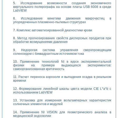
Исследование возможности создания экономичного
виртуального полярографа на основе платы USB 6008 в среде
LabVIEW
Исследование кинетики движения макрочастиц в
упорядоченных плазменно-пылевых структурах
Комплекс автоматизированной диагностики крови
Метод прогнозирования свойств дисперсных продуктов при
обработке возмущениями давления
Недорогая система управления сверхпроводящим
соленоидом с биквадрантным источником тока
Применение технологий NI в курсе экспериментальной
физики на примере выдающихся экспериментов:
самоорганизованная критичность
Расчет переноса аэрозоля и выпадения осадка в реальном
времени
Формирование линейной шкалы цвета модели CIE L*a*b с
использованием LabVIEW
Установка для измерения вольтамперных характеристик
солнечных элементов и модулей
Применение NI VISION для геометрического анализа в
медицинской эндоскопии