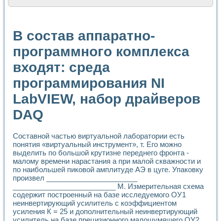
Расчет переноса аэрозоля и выпадения осадка в реально
Формирование линейной шкалы цвета модели CIE L*a*b с
Установка для измерения вольтамперных характеристик с
В состав аппаратно-
Применение NI VISION для геометрического анализа в ме
Система температурной стабилизации
программного комплекса
Управление движением с помощью программно - аппаратног
входят: среда
Определение параметров всплывающих газовых пузырьков
Система управления асинхронным тиристорным электроп
программирования NI
Лазерный профилометр
Применение средств NATIONAL INSTRUMENTS для автомат
LabVIEW, набор драйверов
Разработка автоматизированного стенда для исследован
Автоматизированный стенд рентгеновской диагностики п
DAQ
Высокочувствительные оптоэлектронные дифракционные 
Установка для измерения диэлектрических свойств сегне
Составной частью виртуальной лаборатории есть
Исследование кинетики зарождения и развития дефектов 
понятия «виртуальный инструмент», т. Его можно
Лабораторный электрический импедансный томограф на б
выделить по большой крутизне переднего фронта -
Микрозондовая система для характеризации механических
малому времени нарастания а при малой скважности и
Метод траекторий в исследовании металлообрабатывающ
по наибольшей пиковой амплитуде АЭ в цуге. Упаковку
Промышленная автоматизация
произвел _______________________
Автоматизация технологических процессов получения дис
__________________________ М. Измерительная схема
содержит построенный на базе исследуемого ОУ1
Использование систем технического зрения для контроля
неинвертирующий усилитель с коэффициентом
Исследование электромагнитных переходных процессов при
усиления К = 25 и дополнительный неинвертирующий
Применение LabVIEW при разработке обучающих информа
усилитель на базе прецизионного малошумящего ОУ2,