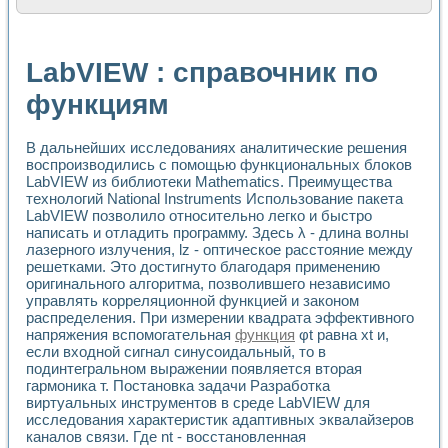
Расчет переноса аэрозоля и выпадения осадка в реально
Формирование линейной шкалы цвета модели CIE L*a*b с
Установка для измерения вольтамперных характеристик с
LabVIEW : справочник по
Применение NI VISION для геометрического анализа в ме
Система температурной стабилизации
функциям
Управление движением с помощью программно - аппаратног
Определение параметров всплывающих газовых пузырьков
В дальнейших исследованиях аналитические решения
Система управления асинхронным тиристорным электроп
воспроизводились с помощью функциональных блоков
Лазерный профилометр
LabVIEW из библиотеки Mathematics. Преимущества
Применение средств NATIONAL INSTRUMENTS для автомат
технологий National Instruments Использование пакета
Разработка автоматизированного стенда для исследован
LabVIEW позволило относительно легко и быстро
Автоматизированный стенд рентгеновской диагностики п
написать и отладить программу. Здесь λ - длина волны
Высокочувствительные оптоэлектронные дифракционные 
лазерного излучения, lz - оптическое расстояние между
Установка для измерения диэлектрических свойств сегне
решетками. Это достигнуто благодаря применению
Исследование кинетики зарождения и развития дефектов 
оригинального алгоритма, позволившего независимо
Лабораторный электрический импедансный томограф на б
управлять корреляционной функцией и законом
распределения. При измерении квадрата эффективного
Микрозондовая система для характеризации механических
напряжения вспомогательная
функция
φt равна xt и,
Метод траекторий в исследовании металлообрабатывающ
если входной сигнал синусоидальный, то в
Промышленная автоматизация
подинтегральном выражении появляется вторая
Автоматизация технологических процессов получения дис
гармоника т. Постановка задачи Разработка
Использование систем технического зрения для контроля
виртуальных инструментов в среде LabVIEW для
Исследование электромагнитных переходных процессов при
исследования характеристик адаптивных эквалайзеров
Применение LabVIEW при разработке обучающих информа
каналов связи. Где nt - восстановленная