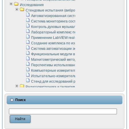
Исследования
Стендовые испытания (виброакустика, тензометрия и т.п.)
Автоматизированная система измерения параметров дизе
Система мониторинга состояния тяговых электродвигателей
Контроль духовых музыкальных инструментов
Лабораторный комплекс по исследованию элементной ба
Применение LabVIEW real-time module для моделирования
Создание комплекса по измерению скорости подвижного с
Система автоматизации экспериментальных исследований 
Функциональные модули в стандарте Nl SCXI для ультраз
Магнитометрический метод в дефектоскопии сварных шво
Перспективы использования машинного зрения в составе
Компьютерные измерительные системы для лабораторных
Испытательно-измерительный комплекс аппаратуры для о
Стенд для исследований рабочих процессов ДВС в динам
Радиоэлектроника и телекоммуникации
LabVIEW в расчетах радиолиний систем передачи данных
Аппаратно-программный комплекс для исследования АЧХ 
Поиск
Виртуальный лабораторный стенд для исследования пар
Измерение шумовых параметров операционных усилител
Измерительный преобразователь на основе цифровой обр
Инструменты для исследования выравнивания электричес
Инструменты для исследования компенсации эхо-сигнало