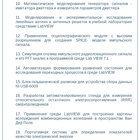
Математическое моделирование генератора сигналов -
имитатора джиттера и измерителя параметров джиттера
Моделирование и экспериментальное исследование
линейных антенн и антенных решеток в учебной лаборатории
средствами LabVIEW
Применение осциллографического модуля с высоким
разрешением для создания SPICE- модели импульсного
сигнала
Симуляция отклика импульсного радиолокационного сигнала
и его FFT анализ в программной среде Lab VIEW 7.1
Автоматизация формирования уравнений состояния для
исследования переходных процессов в среде LabVIEW
Блок гальванической развязки для устройства сбора данных
NI USB-6009
Разработка автоматизированного стенда для измерения
относительного остаточного электросопротивления (RRR)
сверхпроводников
Применение среды LabVIEW для построения картины
возбуждения комбинационных колебаний в пространстве Ван
Дер Поля
Портативная система для определения показателей
качества электрической энергии