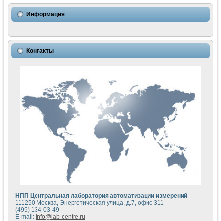
Использование NI LabVIEW для математического моделир
Исследовние возможности создания измерителя ВАХ фото
Информация
Математическое моделирование генератора сигналов - и
Моделирование и экспериментальное исследование линей
Применение осциллографического модуля с высоким разр
Симуляция отклика импульсного радиолокационного сигнал
Контакты
Автоматизация формирования уравнений состояния для и
Блок гальванической развязки для устройства сбора данн
Разработка автоматизированного стенда для измерения о
Применение среды LabVIEW для построения картины возб
Портативная система для определения показателей качес
Использование LabVIEW для управления источником пит
Устройство для снятия вольт-амперных характеристик со
Передовые научные технологии: нано-, фемто-, биотехнологи
Автоматизированная установка по измерению временных 
Автоматизированный лабораторный комплекс на базе Lab
Визуализация моделирования и оптимизации тепловой об
Виртуальный прибор для исследования функциональных в
Исследование возможности создания экономичного виртуа
Исследование кинетики движения макрочастиц в упорядо
Комплекс автоматизированной диагностики крови
НПП Центральная лаборатория автоматизации измерений
Метод прогнозирования свойств дисперсных продуктов п
111250 Москва, Энергетическая улица, д.7, офис 311
Недорогая система управления сверхпроводящим соленои
(495) 134-03-49
E-mail:
info@lab-centre.ru
Применение технологий NI в курсе экспериментальной фи