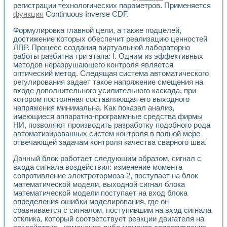
регистрации технологических параметров. Применяется
Применение LabVIEW для исследования течения в расши
функция
Continuous Inverse CDF.
Создание виртуальной работы «Изучение магнитных свой
Обратный маятник
Формулировка главной цели, а также подцелей,
Устройство для изучения основ интерфейсов обмена по п
достижение которых обеспечит реализацию ценностей
Лабораторный практикум: изучение адиабатического расш
ЛПР. Процесс создания виртуальной лабораторно
Стенд для исследования электрических переходных харак
работы разбитна три этапа: I. Одним из эффективных
Система статистической обработки результатов измерите
методов неразрушающего контроля является
оптический метод. Следящая система автоматического
Автоматизация лазерно-плазменных измерений с помощ
регулирования задает такое напряжение смещения на
Модельно-измерительный комплекс. Назначение. Состав.
входе дополнительного усилительного каскада, при
Использование технологий NATIONAL INSTRUMENTS для с
котором постоянная составляющая его выходного
Учебный практикум "Спектральный и корреляционный ана
напряжения минимальна. Как показал анализ,
Учебный стенд для исследования принципа действия унив
имеющиеся аппаратно-программные средства фирмы
Оборудование и программное обеспечение учебных лабор
НИ, позволяют производить разработку подобного рода
Виртуальный лабораторный практикум для изучения техн
автоматизированных систем контроля в полной мере
Управление роботом ТУР-10 средствами LabVIEW
отвечающей задачам контроля качества сварного шва.
Аппаратно-программный комплекс для исследования АЧХ 
Данный блок работает следующим образом, сигнал с
Автоматизированный дистанционный лабораторный практи
входа сигнала воздействия: изменение момента
Исследование возможности реставрации одномерных сигн
сопротивление электротормоза 2, поступает на блок
Использование технологий NATIONAL INSTRUMENTS в оп
математической модели, выходной сигнал блока
Разработка модификаций алгоритма полигармонической э
математической модели поступает на вход блока
Учебный стенд для исследования принципа действия унив
определения ошибки моделирования, где он
Виртуальная система поддержки принимаемых решений в
сравнивается с сигналом, поступившим на вход сигнала
Преемственность дисциплин «Моделирование систем» и «
отклика, который соответствует реакции двигателя на