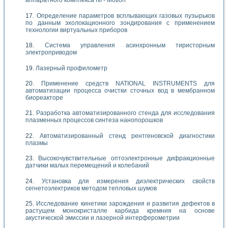
аппаратного комплекса NI - Motion
Определение параметров всплывающих газовых пузырьков
по данным эхолокационного зондирования с применением
технологии виртуальных приборов
Система управления асинхронным тиристорным
электроприводом
Лазерный профилометр
Применение средств NATIONAL INSTRUMENTS для
автоматизации процесса очистки сточных вод в мембранном
биореакторе
Разработка автоматизированного стенда для исследования
плазменных процессов синтеза нанопорошков
Автоматизированный стенд рентгеновской диагностики
плазмы
Высокочувствительные оптоэлектронные дифракционные
датчики малых перемещений и колебаний
Установка для измерения диэлектрических свойств
сегнетоэлектриков методом тепловых шумов
Исследование кинетики зарождения и развития дефектов в
растущем монокристалле карбида кремния на основе
акустической эмиссии и лазерной интерферометрии