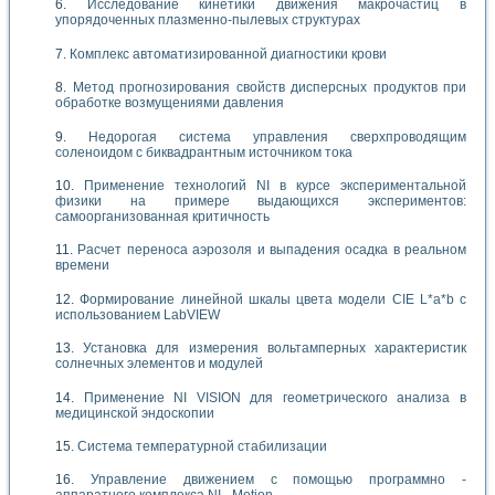
Исследование кинетики движения макрочастиц в
упорядоченных плазменно-пылевых структурах
Комплекс автоматизированной диагностики крови
Метод прогнозирования свойств дисперсных продуктов при
обработке возмущениями давления
Недорогая система управления сверхпроводящим
соленоидом с биквадрантным источником тока
Применение технологий NI в курсе экспериментальной
физики на примере выдающихся экспериментов:
самоорганизованная критичность
Расчет переноса аэрозоля и выпадения осадка в реальном
времени
Формирование линейной шкалы цвета модели CIE L*a*b с
использованием LabVIEW
Установка для измерения вольтамперных характеристик
солнечных элементов и модулей
Применение NI VISION для геометрического анализа в
медицинской эндоскопии
Система температурной стабилизации
Управление движением с помощью программно -