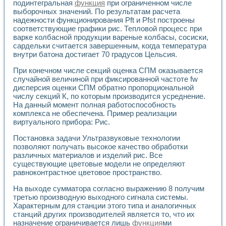
Разработка виртуальных тренажеров путем моделировани
подинтегральная
функция
при ограниченном числе
выборочных значений. По результатам расчета
Система блокировок, сигнализации и защиты ускорителя 
надежности функционирования Pft и Pfst построены
Система сбора данных и управления процессом цементир
соответствующие графики рис. Тепловой процесс при
Управление температурой газовой среды специальной ба
варке колбасной продукции вареные колбасы, сосиски,
Разработка программного обеспечения с использованием
сардельки считается завершенным, когда температура
Использование технологий NATIONAL INSTRUMENTS при ра
внутри батона достигает 70 градусов Цельсия.
Оборудование для промышленной термотрансферной мар
Автоматизация реометрических исследований на базе La
При конечном числе секций оценка СПМ оказывается
Применение измерителя иммитанса для исследова¬ния эле
случайной величиной при фиксированной частоте fw
дисперсия оценки СПМ обратно пропорциональной
Исследование электромагнитных переходных процессов при
числу секций К, по которым производится усреднение.
Стенд для исследования электрических переходных харак
На данный момент полная работоспособность
Автоматизация контроля сварных швов на базе техноло
комплекса не обеспечена. Пример реализации
Измерительный контроль с применением неиндустриальны
виртуального прибора: Рис.
Моделирование надежности и эффективности систем упра
Лабораторные практикумы и учебные стенды
Постановка задачи Ультразвуковые технологии
Автоматизация лабораторного стенда по измерению проф
позволяют получать высокое качество обработки
различных материалов и изделий рис. Все
Автоматизированные лабораторные комплексы для вузов,
существующие цветовые модели не определяют
Виртуальный прибор для исследования нелинейных рези
равноконтрастное цветовое пространство.
Использование виртуальных приборов в процесе изучения
Использование программ ELECTRONICS WORKBENCH-MULTI
На выходе сумматора согласно выражению 8 получим
Лабораторный практикум по дисциплине «Цифровые вычис
третью производную выходного сигнала системы.
Лабораторный практикум по ИНС на основе LabVIEW
Характерным для станции этого типа и аналогичных
Лабораторный практикум по основам теории коммутации
станций других производителей является то, что их
Опыт использования NI LabVIEW для создания лабораторн
назначение ограничивается лишь
функция
ми