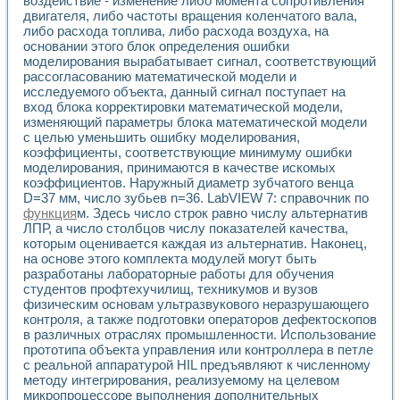
воздействие - изменение либо момента сопротивления
Универсальный стенд для исследования электрических ха
двигателя, либо частоты вращения коленчатого вала,
Лабораторные практикумы по информационно-измерител
либо расхода топлива, либо расхода воздуха, на
Виртуальный измеритель частотных характеристик на осн
основании этого блок определения ошибки
Лабораторный практикум по основам теории Коммутации
моделирования вырабатывает сигнал, соответствующий
Разработка виртуальной лабораторной работы «Имитаци
рассогласованию математической модели и
Виртуальные практикумы по электротехнике в среде LabV
исследуемого объекта, данный сигнал поступает на
Из опыта внедрения в рамках национального проекта «Об
вход блока корректировки математической модели,
Исследование эффективности решателей обыкновенных 
изменяющий параметры блока математической модели
Опыт разработки LabVIEW лабораторных практикумов н
с целью уменьшить ошибку моделирования,
коэффициенты, соответствующие минимуму ошибки
Проблемы повышения качества образования и подготовки
моделирования, принимаются в качестве искомых
Развитие LabVIEW лабораторного практикума по электр
коэффициентов. Наружный диаметр зубчатого венца
Разработка виртуальной лаборатории по электротехнике 
D=37 мм, число зубьев n=36. LabVIEW 7: справочник по
Усовершенствованные алгоритмы частотного анализа для
функция
м. Здесь число строк равно числу альтернатив
Об опыте работы учебного центра «Технологии NATIONAL
ЛПР, а число столбцов числу показателей качества,
Технологии NI в магистерской программе «Прикладная фи
которым оценивается каждая из альтернатив. Наконец,
Система диагностики двигателей постоянного тока
на основе этого комплекта модулей могут быть
Автоматизированный стенд формирования электромагнитн
разработаны лабораторные работы для обучения
студентов профтехучилищ, техникумов и вузов
Лабораторный практикум по курсу ИИС на базе оборудов
физическим основам ультразвукового неразрушающего
Партнеры
контроля, а также подготовки операторов дефектоскопов
Академические и отраслевые институты
в различных отраслях промышленности. Использование
Учебные заведения
прототипа объекта управления или контроллера в петле
Бизнес
с реальной аппаратурой HIL предъявляют к численному
Контакты
методу интегрирования, реализуемому на целевом
микропроцессоре выполнения дополнительных