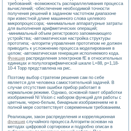
требований: -возможность распараллеливания процесса
вычислений; -обеспечение необходимой точности
получения решений в заданном частотном диапазоне
при известной длине машинного слова целевого
микропроцессора; -минимальные аппаратурные затраты
для выполнения арифметических операций;
-минимальный объем регистрового запоминающего
устройства; -автоматическая настройка структуры
прототипа; -алгоритм управления прототипом не должен
приводить к усложнению процесса моделирования в
целом; -автоматическая генерация исполняемого кода.
Функция
распределения электронов fE в относительных
единицах и полулогарифмической шкале L=88, p=1,18-
10-4 Торр представлена на рис.
Поэтому выбор стратегии решения сам по себе
является для человека самостоятельной задачей. В
случае отсутствия ошибки прибор работает в
нормальном режиме. Однако, основной пакет обработки
изображений NI Vision с набором функций для работы с
цветным, черно-белым, бинарным изображением не в
полной мере соответствует современным требованиям.
Реализации, закон распределения и корреляционная
функция
случайного процесса Алгоритм основан на
методах цифровой сортировки и подробно описан в