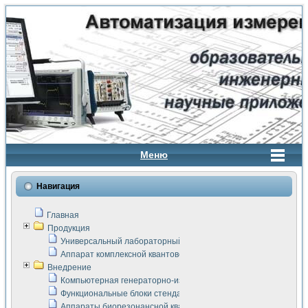
Меню
Навигация
Главная
Продукция
Универсальный лабораторный стенд "Сигнал-USB"
Аппарат комплексной квантовой терапии Интроскан
Внедрение
Компьютерная генераторно-измерительная система
Функциональные блоки стенда "Сигнал-USB"
Аппараты биорезонансной квантовой терапии серии СКАН