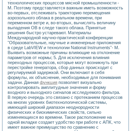
Универсальный стенд для исследования электрических ха
технологических процессов мясной промышленности -
Лабораторные практикумы по информационно-измерител
М. Поэтому представляется важным иметь возможность
Виртуальный измеритель частотных характеристик на осн
во-первых, отслеживать траекторию перемещения
Лабораторный практикум по основам теории Коммутации
аэрозольного облака в реальном времени, при
Разработка виртуальной лабораторной работы «Имитаци
переменном ветре и, во-вторых, вычислять величину
выпадения ОВ в следе такого облака. Принятые
Виртуальные практикумы по электротехнике в среде LabV
решения быстро устаревают. Материалы
Из опыта внедрения в рамках национального проекта «Об
Международной научно-практической конференции
Исследование эффективности решателей обыкновенных 
"Образовательные, научные и инженерные приложения
Опыт разработки LabVIEW лабораторных практикумов н
в среде LabVIEW и технологии National Instruments"- М.
Проблемы повышения качества образования и подготовки
Выявить возможные причины влияющие на отклонение
Развитие LabVIEW лабораторного практикума по электр
параметров от нормы; 5. Для исключения влияния
Разработка виртуальной лаборатории по электротехнике 
переходных процессов, которые могут возникнуть при
Усовершенствованные алгоритмы частотного анализа для
перестройке генератора, сбор данных происходит с
регулируемой задержкой. Они включают в себя
Об опыте работы учебного центра «Технологии NATIONAL
формулы, их объяснение, необходимые для понимания
Технологии NI в магистерской программе «Прикладная фи
задачи. Данная
функция
позволяет визуально
Система диагностики двигателей постоянного тока
контролировать амплитудные значения и форму
Автоматизированный стенд формирования электромагнитн
входного и выходного сигналов исследуемого фильтра.
Лабораторный практикум по курсу ИИС на базе оборудов
В первую очередь это связано с протеканием процессов
Партнеры
на многих уровнях биотехнологической системы,
Академические и отраслевые институты
имеющей широкий диапазон неоднородности
Учебные заведения
физических и биохимических свойств, сильно
Бизнес
изменяющихся во времени. Такое расположение на
одной вкладке создает удобство при работе с АПК, что
Контакты
имеет важное преимущество по сравнению с