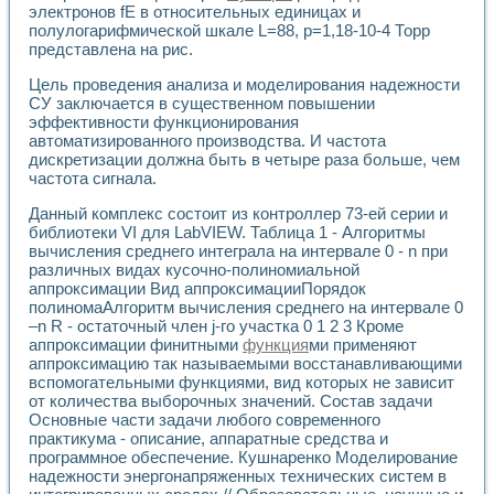
Разработка виртуальных тренажеров путем моделировани
электронов fE в относительных единицах и
Система блокировок, сигнализации и защиты ускорителя 
полулогарифмической шкале L=88, p=1,18-10-4 Торр
Система сбора данных и управления процессом цементир
представлена на рис.
Управление температурой газовой среды специальной ба
Цель проведения анализа и моделирования надежности
Разработка программного обеспечения с использованием
СУ заключается в существенном повышении
Использование технологий NATIONAL INSTRUMENTS при ра
эффективности функционирования
Оборудование для промышленной термотрансферной мар
автоматизированного производства. И частота
Автоматизация реометрических исследований на базе La
дискретизации должна быть в четыре раза больше, чем
Применение измерителя иммитанса для исследова¬ния эле
частота сигнала.
Исследование электромагнитных переходных процессов при
Данный комплекс состоит из контроллер 73-ей серии и
Стенд для исследования электрических переходных харак
библиотеки VI для LabVIEW. Таблица 1 - Алгоритмы
Автоматизация контроля сварных швов на базе техноло
вычисления среднего интеграла на интервале 0 - n при
Измерительный контроль с применением неиндустриальны
различных видах кусочно-полиномиальной
Моделирование надежности и эффективности систем упра
аппроксимации Вид аппроксимацииПорядок
Лабораторные практикумы и учебные стенды
полиномаАлгоритм вычисления среднего на интервале 0
Автоматизация лабораторного стенда по измерению проф
–n R - остаточный член j-го участка 0 1 2 3 Кроме
Автоматизированные лабораторные комплексы для вузов,
аппроксимации финитными
функция
ми применяют
Виртуальный прибор для исследования нелинейных рези
аппроксимацию так называемыми восстанавливающими
Использование виртуальных приборов в процесе изучения
вспомогательными функциями, вид которых не зависит
от количества выборочных значений. Состав задачи
Использование программ ELECTRONICS WORKBENCH-MULTI
Основные части задачи любого современного
Лабораторный практикум по дисциплине «Цифровые вычис
практикума - описание, аппаратные средства и
Лабораторный практикум по ИНС на основе LabVIEW
программное обеспечение. Кушнаренко Моделирование
Лабораторный практикум по основам теории коммутации
надежности энергонапряженных технических систем в
Опыт использования NI LabVIEW для создания лабораторн