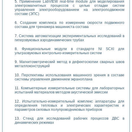
Применение LabVIEW real-time module для моделирования
электромагнитных процессов с целью отладки систем
управления электрооборудованием на электроподвижном
составе (ЭПС)
Создание комплекса по измерению скорости подвижного
состава для тренажера машиниста состава
Система автоматизации экспериментальных исследований в
гиперзвуковых аэродинамических трубах
Функциональные модули в стандарте Nl SCXI для
ультразвуковых контрольно-измерительных систем
Магнитометрический метод в дефектоскопии сварных швов
металлоконструкций
Перспективы использования машинного зрения в составе
системы управления движением экраноплана
Компьютерные измерительные системы для лабораторных
испытаний материалов методом акустической эмиссии
Испытательно-измерительный комплекс аппаратуры для
определения тепловых и электрических характеристик и
параметров силовых полупроводниковых приборов
Стенд для исследований рабочих процессов ДВС в
динамических режимах