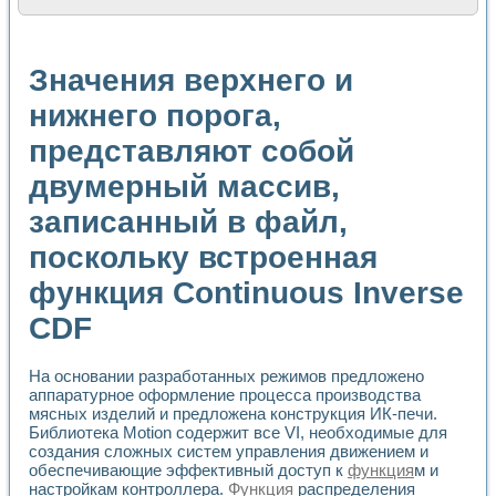
Расчет переноса аэрозоля и выпадения осадка в реально
Формирование линейной шкалы цвета модели CIE L*a*b с
Установка для измерения вольтамперных характеристик с
Значения верхнего и
Применение NI VISION для геометрического анализа в ме
Система температурной стабилизации
нижнего порога,
Управление движением с помощью программно - аппаратног
представляют собой
Определение параметров всплывающих газовых пузырьков
Система управления асинхронным тиристорным электроп
двумерный массив,
Лазерный профилометр
Применение средств NATIONAL INSTRUMENTS для автомат
записанный в файл,
Разработка автоматизированного стенда для исследован
Автоматизированный стенд рентгеновской диагностики п
поскольку встроенная
Высокочувствительные оптоэлектронные дифракционные 
функция Continuous Inverse
Установка для измерения диэлектрических свойств сегне
Исследование кинетики зарождения и развития дефектов 
CDF
Лабораторный электрический импедансный томограф на б
Микрозондовая система для характеризации механических
Метод траекторий в исследовании металлообрабатывающ
На основании разработанных режимов предложено
аппаратурное оформление процесса производства
Промышленная автоматизация
мясных изделий и предложена конструкция ИК-печи.
Автоматизация технологических процессов получения дис
Библиотека Motion содержит все VI, необходимые для
Использование систем технического зрения для контроля
создания сложных систем управления движением и
Исследование электромагнитных переходных процессов при
обеспечивающие эффективный доступ к
функция
м и
Применение LabVIEW при разработке обучающих информа
настройкам контроллера.
Функция
распределения