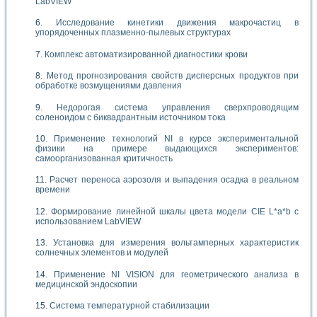
LabVIEW
Исследование кинетики движения макрочастиц в
упорядоченных плазменно-пылевых структурах
Комплекс автоматизированной диагностики крови
Метод прогнозирования свойств дисперсных продуктов при
обработке возмущениями давления
Недорогая система управления сверхпроводящим
соленоидом с биквадрантным источником тока
Применение технологий NI в курсе экспериментальной
физики на примере выдающихся экспериментов:
самоорганизованная критичность
Расчет переноса аэрозоля и выпадения осадка в реальном
времени
Формирование линейной шкалы цвета модели CIE L*a*b с
использованием LabVIEW
Установка для измерения вольтамперных характеристик
солнечных элементов и модулей
Применение NI VISION для геометрического анализа в
медицинской эндоскопии
Система температурной стабилизации