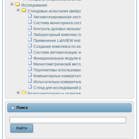
Исследования
Стендовые испытания (виброакустика, тензометрия и т.п.)
Автоматизированная система измерения параметров дизе
Система мониторинга состояния тяговых электродвигателей
Контроль духовых музыкальных инструментов
Лабораторный комплекс по исследованию элементной ба
Применение LabVIEW real-time module для моделирования
Создание комплекса по измерению скорости подвижного с
Система автоматизации экспериментальных исследований 
Функциональные модули в стандарте Nl SCXI для ультраз
Магнитометрический метод в дефектоскопии сварных шво
Перспективы использования машинного зрения в составе
Компьютерные измерительные системы для лабораторных
Испытательно-измерительный комплекс аппаратуры для о
Стенд для исследований рабочих процессов ДВС в динам
Радиоэлектроника и телекоммуникации
LabVIEW в расчетах радиолиний систем передачи данных
Аппаратно-программный комплекс для исследования АЧХ 
Поиск
Виртуальный лабораторный стенд для исследования пар
Измерение шумовых параметров операционных усилител
Измерительный преобразователь на основе цифровой обр
Инструменты для исследования выравнивания электричес
Инструменты для исследования компенсации эхо-сигнало