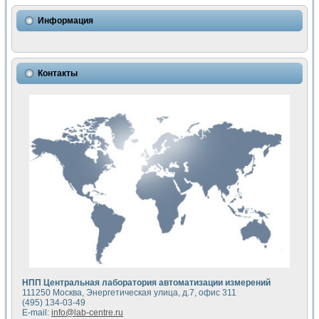
Использование NI LabVIEW для математического моделир
Исследовние возможности создания измерителя ВАХ фото
Информация
Математическое моделирование генератора сигналов - и
Моделирование и экспериментальное исследование линей
Применение осциллографического модуля с высоким разр
Симуляция отклика импульсного радиолокационного сигнал
Контакты
Автоматизация формирования уравнений состояния для и
Блок гальванической развязки для устройства сбора данн
Разработка автоматизированного стенда для измерения о
Применение среды LabVIEW для построения картины возб
Портативная система для определения показателей качес
Использование LabVIEW для управления источником пит
Устройство для снятия вольт-амперных характеристик со
Передовые научные технологии: нано-, фемто-, биотехнологи
Автоматизированная установка по измерению временных 
Автоматизированный лабораторный комплекс на базе Lab
Визуализация моделирования и оптимизации тепловой об
Виртуальный прибор для исследования функциональных в
Исследование возможности создания экономичного виртуа
Исследование кинетики движения макрочастиц в упорядо
Комплекс автоматизированной диагностики крови
НПП Центральная лаборатория автоматизации измерений
Метод прогнозирования свойств дисперсных продуктов п
111250 Москва, Энергетическая улица, д.7, офис 311
Недорогая система управления сверхпроводящим соленои
(495) 134-03-49
E-mail:
info@lab-centre.ru
Применение технологий NI в курсе экспериментальной фи