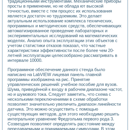
традиционными инструментами. Механические приборы
просты в применении, но не облада ют высокой
точностью, вместе с тем процесс их использования
является достаточ но трудоемким. Это делает
актуальным использование комплекса технических,
программных и методических средств, обеспечивающих
автоматизированное проведение лабораторных и
экспериментальных исследований на математических
моделях. Анализ опыта эксплуатации этих объектов с
учетом статистики отказов показал, что частные
характеристики эффективности после более чем 20-
летней эксплуатации целесообразно рассматривать в
интервале 10000.
Программное обеспечение данного стенда было
написано на LabVIEW лицевая панель главной
программы изображена на рис. Принятие
управленческих решений: учебное пособие для вузов.
Шума, приведённой к входу в рабочем диапазоне частот,
но и шумового тока. Следует заметить, что схема с
несколькими переключениями в схеме обработки
позволяет значительно увеличить диапазон линейности
датчика. Это можно осуществить с помощью
существующих методов, для этого необходимо решить
интегральное уравнение Фредгольма первого рода 3.
Созвездия позволяют определять расстояние между
передаваемыми и принимаемыми символами. В этом