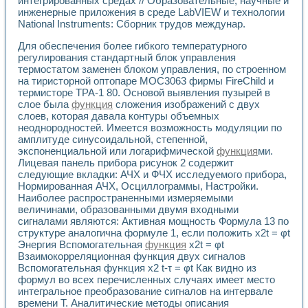
интегрированных средах // Образовательные, научные и
Применение LabVIEW для исследования течения в расши
инженерные приложения в среде LabVIEW и технологии
Создание виртуальной работы «Изучение магнитных свой
National Instruments: Сборник трудов междунар.
Обратный маятник
Для обеспечения более гибкого температурного
Устройство для изучения основ интерфейсов обмена по п
регулирования стандартный блок управления
Лабораторный практикум: изучение адиабатического расш
термостатом заменен блоком управления, по строенном
Стенд для исследования электрических переходных харак
на тиристорной оптопаре МОС3063 фирмы FireChild и
Система статистической обработки результатов измерите
термисторе ТРА-1 80. Основой выявления пузырей в
Автоматизация лазерно-плазменных измерений с помощ
слое была
функция
сложения изображений с двух
Модельно-измерительный комплекс. Назначение. Состав.
слоев, которая давала контуры объемных
Использование технологий NATIONAL INSTRUMENTS для с
неоднородностей. Имеется возможность модуляции по
Учебный практикум "Спектральный и корреляционный ана
амплитуде синусоидальной, степенной,
экспоненциальной или логарифмической
функция
ми.
Учебный стенд для исследования принципа действия унив
Лицевая панель прибора рисунок 2 содержит
Оборудование и программное обеспечение учебных лабор
следующие вкладки: АЧХ и ФЧХ исследуемого прибора,
Виртуальный лабораторный практикум для изучения техн
Нормированная АЧХ, Осциллограммы, Настройки.
Управление роботом ТУР-10 средствами LabVIEW
Наиболее распространенными измеряемыми
Аппаратно-программный комплекс для исследования АЧХ 
величинами, образованными двумя входными
Автоматизированный дистанционный лабораторный практи
сигналами являются: Активная мощность Формула 13 по
Исследование возможности реставрации одномерных сигн
структуре аналогична формуле 1, если положить x2t = φt
Использование технологий NATIONAL INSTRUMENTS в оп
Энергия Вспомогательная
функция
x2t = φt
Взаимокорреляционная функция двух сигналов
Разработка модификаций алгоритма полигармонической э
Вспомогательная функция x2 t-τ = φt Как видно из
Учебный стенд для исследования принципа действия унив
формул во всех перечисленных случаях имеет место
Виртуальная система поддержки принимаемых решений в
интегральное преобразование сигналов на интервале
Преемственность дисциплин «Моделирование систем» и «
времени Т. Аналитические методы описания