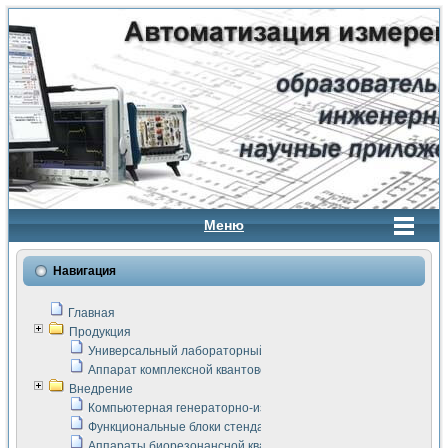
Меню
Навигация
Главная
Продукция
Универсальный лабораторный стенд "Сигнал-USB"
Аппарат комплексной квантовой терапии Интроскан
Внедрение
Компьютерная генераторно-измерительная система
Функциональные блоки стенда "Сигнал-USB"
Аппараты биорезонансной квантовой терапии серии СКАН