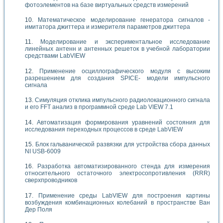
фотоэлементов на базе виртуальных средств измерений
Математическое моделирование генератора сигналов -
имитатора джиттера и измерителя параметров джиттера
Моделирование и экспериментальное исследование
линейных антенн и антенных решеток в учебной лаборатории
средствами LabVIEW
Применение осциллографического модуля с высоким
разрешением для создания SPICE- модели импульсного
сигнала
Симуляция отклика импульсного радиолокационного сигнала
и его FFT анализ в программной среде Lab VIEW 7.1
Автоматизация формирования уравнений состояния для
исследования переходных процессов в среде LabVIEW
Блок гальванической развязки для устройства сбора данных
NI USB-6009
Разработка автоматизированного стенда для измерения
относительного остаточного электросопротивления (RRR)
сверхпроводников
Применение среды LabVIEW для построения картины
возбуждения комбинационных колебаний в пространстве Ван
Дер Поля