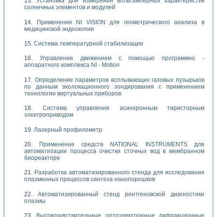
Установка для измерения вольтамперных характеристик
солнечных элементов и модулей
Применение NI VISION для геометрического анализа в
медицинской эндоскопии
Система температурной стабилизации
Управление движением с помощью программно -
аппаратного комплекса NI - Motion
Определение параметров всплывающих газовых пузырьков
по данным эхолокационного зондирования с применением
технологии виртуальных приборов
Система управления асинхронным тиристорным
электроприводом
Лазерный профилометр
Применение средств NATIONAL INSTRUMENTS для
автоматизации процесса очистки сточных вод в мембранном
биореакторе
Разработка автоматизированного стенда для исследования
плазменных процессов синтеза нанопорошков
Автоматизированный стенд рентгеновской диагностики
плазмы
Высокочувствительные оптоэлектронные дифракционные