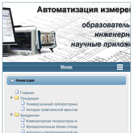
Меню
Навигация
Главная
Продукция
Универсальный лабораторный стенд "Сигнал-USB"
Аппарат комплексной квантовой терапии Интроскан
Внедрение
Компьютерная генераторно-измерительная система
Функциональные блоки стенда "Сигнал-USB"
Аппараты биорезонансной квантовой терапии серии СКАН