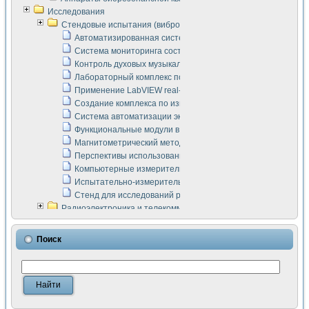
Исследования
Стендовые испытания (виброакустика, тензометрия и т.п.)
Автоматизированная система измерения параметров дизе
Система мониторинга состояния тяговых электродвигателей
Контроль духовых музыкальных инструментов
Лабораторный комплекс по исследованию элементной ба
Применение LabVIEW real-time module для моделирования
Создание комплекса по измерению скорости подвижного с
Система автоматизации экспериментальных исследований 
Функциональные модули в стандарте Nl SCXI для ультраз
Магнитометрический метод в дефектоскопии сварных шво
Перспективы использования машинного зрения в составе
Компьютерные измерительные системы для лабораторных
Испытательно-измерительный комплекс аппаратуры для о
Стенд для исследований рабочих процессов ДВС в динам
Радиоэлектроника и телекоммуникации
LabVIEW в расчетах радиолиний систем передачи данных
Аппаратно-программный комплекс для исследования АЧХ 
Поиск
Виртуальный лабораторный стенд для исследования пар
Измерение шумовых параметров операционных усилител
Измерительный преобразователь на основе цифровой обр
Инструменты для исследования выравнивания электричес
Инструменты для исследования компенсации эхо-сигнало