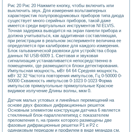
Разработка виртуальных тренажеров путем моделировани
Рис 20 Рис 20 Нажмите кнопку, чтобы включить или
Система блокировок, сигнализации и защиты ускорителя 
выключить звук. Для измерения вольтамперных
Система сбора данных и управления процессом цементир
характеристик полупроводниковых приборов типа диода
Управление температурой газовой среды специальной ба
существует много серийных приборов, такой даже
Разработка программного обеспечения с использованием
имеется среди виртуальных инструментов Nl ELVIS.
Использование технологий NATIONAL INSTRUMENTS при ра
Точная задержка выводится на экран панели прибора и
Оборудование для промышленной термотрансферной мар
должна учитываться, как аддитивная составляющая,
Автоматизация реометрических исследований на базе La
при регистрации в реальном эксперименте величина ее
определяется при калибровке для каждого измерения.
Применение измерителя иммитанса для исследова¬ния эле
Блок гальванической развязки для устройства сбора
Исследование электромагнитных переходных процессов при
данных NI USB-6009 1. Световая и звуковая
Стенд для исследования электрических переходных харак
сигнализация устанавливается непосредственно в
Автоматизация контроля сварных швов на базе техноло
помещениях, где размещаются блоки детектирования.
Измерительный контроль с применением неиндустриальны
Импульсная мощность, мВт 64 64 Средняя мощность,
Моделирование надежности и эффективности систем упра
мВт 32 32 Частота повторения импульсов, Гц 0-50000 0-
Лабораторные практикумы и учебные стенды
50000 Скважность импульсов 0-1023 0-1023 Форма
Автоматизация лабораторного стенда по измерению проф
импульсов прямоугольные прямоугольные Красное
видимое излучение Длины волны, мкм 0.
Автоматизированные лабораторные комплексы для вузов,
Виртуальный прибор для исследования нелинейных рези
Датчик малых угловых и линейных перемещений на
Использование виртуальных приборов в процесе изучения
основе двух фазовых дифракционных решеток
Использование программ ELECTRONICS WORKBENCH-MULTI
Основным элементом конструкции датчика 6 является
Лабораторный практикум по дисциплине «Цифровые вычис
стеклянный блок-параллелепипед с показателем
Лабораторный практикум по ИНС на основе LabVIEW
преломления n, на гранях которого размещены две
Лабораторный практикум по основам теории коммутации
фазовые дифракционные решетки Р1 и Р2 с
Опыт использования NI LabVIEW для создания лабораторн
одинаковым периодом и профилем в виде меандра см.