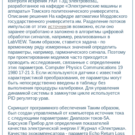
Универсальный стенд для исследования электрических ха
контроля искрения УКИ ТЭД электровоза1,
разработанное на кафедре «Электрические машины и
Лабораторные практикумы по информационно-измерител
аппараты» Томского политехнического университета.
Виртуальный измеритель частотных характеристик на осн
Описание решения На кафедре автоматики Мордовского
Лабораторный практикум по основам теории Коммутации
государственного университета им. Разделение потоков
Разработка виртуальной лабораторной работы «Имитаци
импульсов от этих
источник
ов возможно, если оно
Виртуальные практикумы по электротехнике в среде LabV
заранее отработано и заложено в алгоритмы цифровой
Из опыта внедрения в рамках национального проекта «Об
обработки сигналов, например, реализованных в
Исследование эффективности решателей обыкновенных 
LabVIEW. Таким образом, ставится задача - по
Опыт разработки LabVIEW лабораторных практикумов н
временному ряду измеренных значений определить
Проблемы повышения качества образования и подготовки
параметры, например, гармонического сигнала. Поэтому
при проектировании модемов часто приходится
Развитие LabVIEW лабораторного практикума по электр
проводить исследования, связанные с определением
Разработка виртуальной лаборатории по электротехнике 
этих параметров. Computer Physics Communications 19
Усовершенствованные алгоритмы частотного анализа для
1980 17-21 3. Если используются датчики с известной
Об опыте работы учебного центра «Технологии NATIONAL
характеристикой преобразования, ее параметры могут
Технологии NI в магистерской программе «Прикладная фи
быть непосредственно введены в таблицу без
Система диагностики двигателей постоянного тока
выполнения процедуры калибровки. Для управления
Автоматизированный стенд формирования электромагнитн
динамикой системы в замкнутом цикле используется
Лабораторный практикум по курсу ИИС на базе оборудов
PID регулятор урав.
Партнеры
Скриншот программного обеспечения Таким образом,
Академические и отраслевые институты
был создан управляемый от компьютера источник тока
Учебные заведения
с следующими параметрами: Диапазон токов-5А.
Бизнес
Барсуков Прибор для определения показателей
Контакты
качества электрической энергии // Журнал «Электрика».
Качество эхокомпенсатора - параметр Echo Return Loss