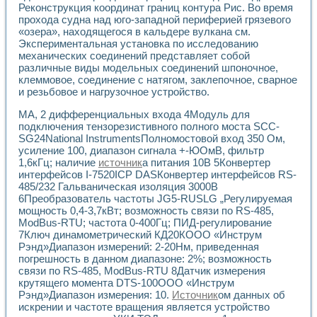
Реконструкция координат границ контура Рис. Во время
Применение LabVIEW для исследования течения в расши
прохода судна над юго-западной периферией грязевого
Создание виртуальной работы «Изучение магнитных свой
«озера», находящегося в кальдере вулкана см.
Обратный маятник
Экспериментальная установка по исследованию
Устройство для изучения основ интерфейсов обмена по п
механических соединений представляет собой
Лабораторный практикум: изучение адиабатического расш
различные виды модельных соединений шпоночное,
Стенд для исследования электрических переходных харак
клеммовое, соединение с натягом, заклепочное, сварное
Система статистической обработки результатов измерите
и резьбовое и нагрузочное устройство.
Автоматизация лазерно-плазменных измерений с помощ
МА, 2 дифференциальных входа 4Модуль для
Модельно-измерительный комплекс. Назначение. Состав.
подключения тензорезистивного полного моста SCC-
Использование технологий NATIONAL INSTRUMENTS для с
SG24National InstrumentsПолномостовой вход 350 Ом,
Учебный практикум "Спектральный и корреляционный ана
усиление 100, диапазон сигнала +-ЮОмВ, фильтр
Учебный стенд для исследования принципа действия унив
1,6кГц; наличие
источник
а питания 10В 5Конвертер
Оборудование и программное обеспечение учебных лабор
интерфейсов I-7520ICP DASКонвертер интерфейсов RS-
Виртуальный лабораторный практикум для изучения техн
485/232 Гальваническая изоляция 3000В
Управление роботом ТУР-10 средствами LabVIEW
6Преобразователь частоты JG5-RUSLG „Регулируемая
Аппаратно-программный комплекс для исследования АЧХ 
мощность 0,4-3,7кВт; возможность связи по RS-485,
ModBus-RTU; частота 0-400Гц; ПИД-регулирование
Автоматизированный дистанционный лабораторный практи
7Ключ динамометрический КД20КOOO «Инструм
Исследование возможности реставрации одномерных сигн
Рэнд»Диапазон измерений: 2-20Нм, приведенная
Использование технологий NATIONAL INSTRUMENTS в оп
погрешность в данном диапазоне: 2%; возможность
Разработка модификаций алгоритма полигармонической э
связи по RS-485, ModBus-RTU 8Датчик измерения
Учебный стенд для исследования принципа действия унив
крутящего момента DTS-100OOO «Инструм
Виртуальная система поддержки принимаемых решений в
Рэнд»Диапазон измерения: 10.
Источник
ом данных об
Преемственность дисциплин «Моделирование систем» и «
искрении и частоте вращения является устройство