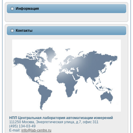
Использование NI LabVIEW для математического моделир
Исследовние возможности создания измерителя ВАХ фото
Информация
Математическое моделирование генератора сигналов - и
Моделирование и экспериментальное исследование линей
Применение осциллографического модуля с высоким разр
Симуляция отклика импульсного радиолокационного сигнал
Контакты
Автоматизация формирования уравнений состояния для и
Блок гальванической развязки для устройства сбора данн
Разработка автоматизированного стенда для измерения о
Применение среды LabVIEW для построения картины возб
Портативная система для определения показателей качес
Использование LabVIEW для управления источником пит
Устройство для снятия вольт-амперных характеристик со
Передовые научные технологии: нано-, фемто-, биотехнологи
Автоматизированная установка по измерению временных 
Автоматизированный лабораторный комплекс на базе Lab
Визуализация моделирования и оптимизации тепловой об
Виртуальный прибор для исследования функциональных в
Исследование возможности создания экономичного виртуа
Исследование кинетики движения макрочастиц в упорядо
Комплекс автоматизированной диагностики крови
НПП Центральная лаборатория автоматизации измерений
Метод прогнозирования свойств дисперсных продуктов п
111250 Москва, Энергетическая улица, д.7, офис 311
Недорогая система управления сверхпроводящим соленои
(495) 134-03-49
E-mail:
info@lab-centre.ru
Применение технологий NI в курсе экспериментальной фи