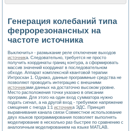
Расчет переноса аэрозоля и выпадения осадка в реально
Формирование линейной шкалы цвета модели CIE L*a*b с
Установка для измерения вольтамперных характеристик с
Генерация колебаний типа
Применение NI VISION для геометрического анализа в ме
Система температурной стабилизации
феррорезонансных на
Управление движением с помощью программно - аппаратног
частоте источника
Определение параметров всплывающих газовых пузырьков
Система управления асинхронным тиристорным электроп
Лазерный профилометр
Выключить» - размыкание реле отключение выходов
Применение средств NATIONAL INSTRUMENTS для автомат
источник
а. Следовательно, требуется не просто
Разработка автоматизированного стенда для исследован
получить координаты границ контура, а сформировать
Автоматизированный стенд рентгеновской диагностики п
массив значений координат в последовательном
Высокочувствительные оптоэлектронные дифракционные 
обходе. Аппарат комплексной квантовой терапии
Установка для измерения диэлектрических свойств сегне
Интроскан 1. Однако, данные программные средства не
Исследование кинетики зарождения и развития дефектов 
позволяют проводить интеграцию с внешними
источник
ами данных на достаточно высоком уровне.
Лабораторный электрический импедансный томограф на б
Место расположения точки указано в описании
Микрозондовая система для характеризации механических
программ. Для этого на один вход сумматора нужно
Метод траекторий в исследовании металлообрабатывающ
подать сигнал, а на другой вход - требуемое напряжение
Промышленная автоматизация
смещения с гнезда 1:1
источник
а ЭДС. Принцип
Автоматизация технологических процессов получения дис
выравнивания канала связи Совместное использование
Использование систем технического зрения для контроля
двух языков программирования позволяет выполнять
Исследование электромагнитных переходных процессов при
моделирование в несколько раз быстрее по сравнению с
Применение LabVIEW при разработке обучающих информа
аналогичным моделированием на языке MATLAB.