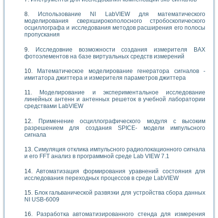
Использование NI LabVIEW для математического
моделирования сверхширокополосного стробоскопического
осциллографа и исследования методов расширения его полосы
пропускания
Исследовние возможности создания измерителя ВАХ
фотоэлементов на базе виртуальных средств измерений
Математическое моделирование генератора сигналов -
имитатора джиттера и измерителя параметров джиттера
Моделирование и экспериментальное исследование
линейных антенн и антенных решеток в учебной лаборатории
средствами LabVIEW
Применение осциллографического модуля с высоким
разрешением для создания SPICE- модели импульсного
сигнала
Симуляция отклика импульсного радиолокационного сигнала
и его FFT анализ в программной среде Lab VIEW 7.1
Автоматизация формирования уравнений состояния для
исследования переходных процессов в среде LabVIEW
Блок гальванической развязки для устройства сбора данных
NI USB-6009
Разработка автоматизированного стенда для измерения