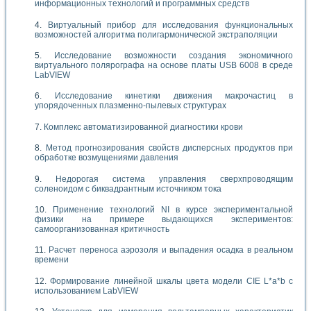
информационных технологий и программных средств
Виртуальный прибор для исследования функциональных
возможностей алгоритма полигармонической экстраполяции
Исследование возможности создания экономичного
виртуального полярографа на основе платы USB 6008 в среде
LabVIEW
Исследование кинетики движения макрочастиц в
упорядоченных плазменно-пылевых структурах
Комплекс автоматизированной диагностики крови
Метод прогнозирования свойств дисперсных продуктов при
обработке возмущениями давления
Недорогая система управления сверхпроводящим
соленоидом с биквадрантным источником тока
Применение технологий NI в курсе экспериментальной
физики на примере выдающихся экспериментов:
самоорганизованная критичность
Расчет переноса аэрозоля и выпадения осадка в реальном
времени
Формирование линейной шкалы цвета модели CIE L*a*b с
использованием LabVIEW