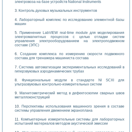
электровоза на базе устройств National Instruments
Контроль духовых музыкальных инструментов
Лабораторный комплекс по исследованию элементной базы
машин
Применение LabVIEW real-time module для моделирования
электромагнитных процессов с целью отладки систем
управления электрооборудованием на электроподвижном
составе (ЭПС)
Создание комплекса по измерению скорости подвижного
состава для тренажера машиниста состава
Система автоматизации экспериментальных исследований в
гиперзвуковых аэродинамических трубах
Функциональные модули в стандарте Nl SCXI для
ультразвуковых контрольно-измерительных систем
Магнитометрический метод в дефектоскопии сварных швов
металлоконструкций
Перспективы использования машинного зрения в составе
системы управления движением экраноплана
Компьютерные измерительные системы для лабораторных
испытаний материалов методом акустической эмиссии