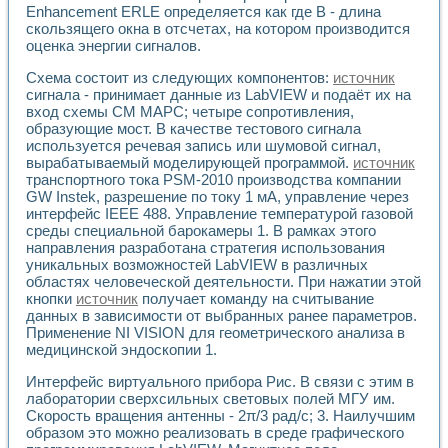
Enhancement ERLE определяется как где В - длина
скользящего окна в отсчетах, на котором производится
оценка энергии сигналов.
Схема состоит из следующих компонентов:
источник
сигнала - принимает данные из LabVIEW и подаёт их на
вход схемы СМ МАРС; четыре сопротивления,
образующие мост. В качестве тестового сигнала
используется речевая запись или шумовой сигнал,
вырабатываемый моделирующей программой.
источник
транспортного тока PSM-2010 производства компании
GW Instek, разрешение по току 1 мА, управление через
интерфейс IEEE 488. Управление температурой газовой
среды специальной барокамеры 1. В рамках этого
направления разработана стратегия использования
уникальных возможностей LabVIEW в различных
областях человеческой деятельности. При нажатии этой
кнопки
источник
получает команду на считывание
данных в зависимости от выбранных ранее параметров.
Применение NI VISION для геометрического анализа в
медицинской эндоскопии 1.
Интерфейс виртуального прибора Рис. В связи с этим в
лаборатории сверхсильных световых полей МГУ им.
Скорость вращения антенны - 2π/3 рад/с; 3. Наилучшим
образом это можно реализовать в среде графического