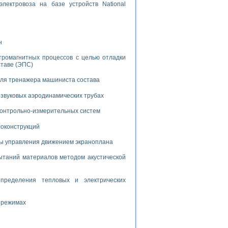
дств с использованием языка программирования LabVIEW
лектровоза на базе устройств National
W для моделирования типовых химико-технологических процессов
н
 исследования средств измерения температуры
тромагнитных процессов с целью отладки
ставе (ЭПС)
ированного карбида кремния (A-SIC:H)
для тренажера машиниста состава
агрузок
звуковых аэродинамических трубах
 контрольно-измерительных систем
локонструкций
мы управления движением экраноплана
ммы направленности
 пищевой инженерии
таний материалов методом акустической
жах
пределения тепловых и электрических
неров-неэлектриков
орных комплексов» на основе Multisim
 режимах
чин