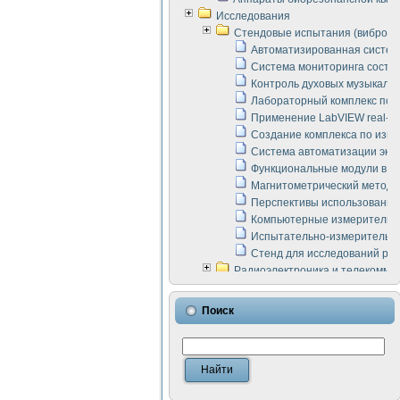
Исследования
Стендовые испытания (виброакус
Автоматизированная систем
Система мониторинга состоян
Контроль духовых музыкаль
Лабораторный комплекс по 
Применение LabVIEW real-ti
Создание комплекса по изме
Система автоматизации эксп
Функциональные модули в ст
Магнитометрический метод 
Перспективы использования
Компьютерные измерительны
Испытательно-измерительны
Стенд для исследований раб
Радиоэлектроника и телекомму
LabVIEW в расчетах радиол
Аппаратно-программный ком
Поиск
Виртуальный лабораторный 
Измерение шумовых параме
Измерительный преобразова
Инструменты для исследова
Инструменты для исследова