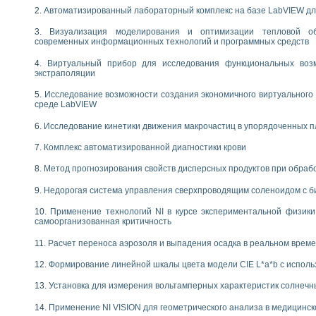
Автоматизированный лабораторный комплекс на базе LabVIEW дл
Визуализация моделирования и оптимизации тепловой о
современных информационных технологий и программных средств
Виртуальный прибор для исследования функциональных возм
экстраполяции
Исследование возможности создания экономичного виртуального
среде LabVIEW
Исследование кинетики движения макрочастиц в упорядоченных 
Комплекс автоматизированной диагностики крови
Метод прогнозирования свойств дисперсных продуктов при обра
Недорогая система управления сверхпроводящим соленоидом с б
Применение технологий NI в курсе экспериментальной физик
самоорганизованная критичность
Расчет переноса аэрозоля и выпадения осадка в реальном врем
Формирование линейной шкалы цвета модели CIE L*a*b с испол
Установка для измерения вольтамперных характеристик солнечн
Применение NI VISION для геометрического анализа в медицинск