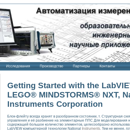
Исследования
Производство
Партнеры
Контакты
Getting Started with the LabVIE
LEGO® MINDSTORMS® NXT, Na
Instruments Corporation
тенд "Сигнал-USB"
 терапии Интроскан
Блок-флейту всегда хранят в разобранном состоянии, т. Структурная с
ерительная система
управления и её разбиение на элементарные ППС Для моделирования н
Сигнал-USB"
содержащей большое количество элементов, целесообразно использова
LabVIEW компьютерной технологии National
Instruments
. Тем не менее, г
товой терапии серии СКАН