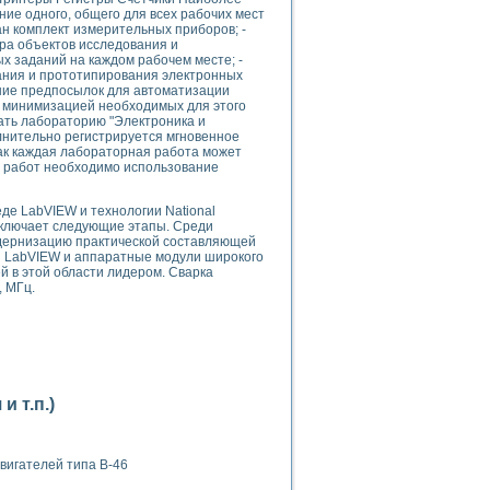
ние одного, общего для всех рабочих мест
ан комплект измерительных приборов; -
ора объектов исследования и
х заданий на каждом рабочем месте; -
ания и прототипирования электронных
дание предпосылок для автоматизации
с минимизацией необходимых для этого
ть лабораторию "Электроника и
лнительно регистрируется мгновенное
применением технологии виртуальных приборов
как каждая лабораторная работа может
х работ необходимо использование
ранном биореакторе
де LabVIEW и технологии National
в
включает следующие этапы. Среди
дернизацию практической составляющей
я LabVIEW и аппаратные модули широкого
й в этой области лидером. Сварка
, МГц.
 основе акустической эмиссии и лазерной интерферометрии
 т.п.)
боров
агрузок
вигателей типа В-46
химических предприятий