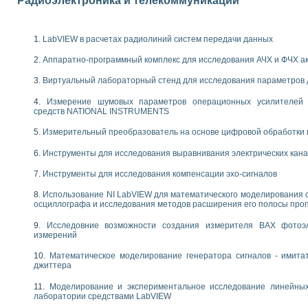
Радиоэлектроника и телекоммуникации
следования течения в расширяющемся канале
ты «Изучение магнитных свойств ферромагнетиков. Петля гистерезиса» с и
LabVIEW в расчетах радиолиний систем передачи данных
нов интерфейсов обмена по протоколам RS232 и GPIB / имитатор оконечного
Аппаратно-программный комплекс для исследования АЧХ и ФЧХ а
учение адиабатического расширения газов
ктрических переходных характеристик асинхронных двигателей при пуске
Виртуальный лабораторный стенд для исследования параметров
аботки результатов измерительного экспримента
азменных измерений с помощью LabVIEW
Измерение шумовых параметров операционных усилителей 
средств NATIONAL INSTRUMENTS
мплекс. Назначение. Состав. Возможности
NATIONAL INSTRUMENTS для создания систем автоматизированного лаборат
Измерительный преобразователь на основе цифровой обработки 
альный и корреляционный анализ"
ания принципа действия универсального цифрового вольтметра
Инструменты для исследования выравнивания электрических кан
е обеспечение учебных лабораторных стендов
Инструменты для исследования компенсации эхо-сигналов
практикум для изучения технологии выращивания полупроводниковых и опти
 средствами LabVIEW
Использование NI LabVIEW для математического моделирования 
плекс для исследования АЧХ и ФЧХ активных фильтров
осциллографа и исследования методов расширения его полосы про
ционный лабораторный практикум по курсу «радиотехнические цепи и сигна
Исследовние возможности создания измерителя ВАХ фотоэ
реставрации одномерных сигналов на основе алгоритма полигармонической 
измерений
NATIONAL INSTRUMENTS в операционной системе LINUX
Математическое моделирование генератора сигналов - имита
горитма полигармонической экстраполяции в среде LabVIEW
джиттера
ания принципа действия универсального цифрового вольтметра
ржки принимаемых решений в среде LabVIEW
Моделирование и экспериментальное исследование линейны
 «Моделирование систем» и «Автоматизация проектирования систем и средс
лаборатории средствами LabVIEW