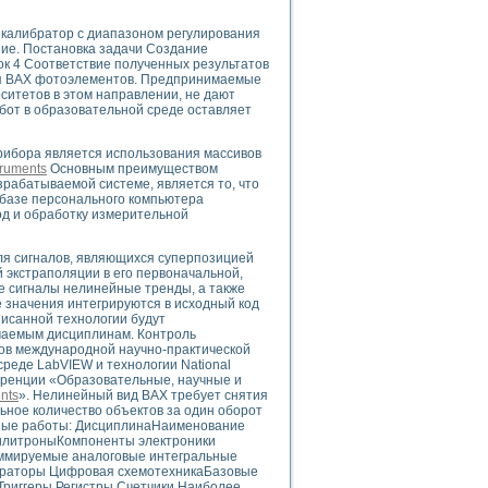
ого осциллографа и исследования методов расширения его полосы пропуска
рений
 калибратор с диапазоном регулирования
ние. Постановка задачи Создание
життера
ок 4 Соответствие полученных результатов
боратории средствами LabVIEW
ля ВАХ фотоэлементов. Предпринимаемые
ого сигнала
ситетов в этом направлении, не дают
бот в образовательной среде оставляет
IEW 7.1
abVIEW
рибора является использования массивов
truments
Основным преимуществом
ния (RRR) сверхпроводников
азрабатываемой системе, является то, что
нстве Ван Дер Поля
а базе персонального компьютера
д и обработку измерительной
ля сигналов, являющихся суперпозицией
 экстраполяции в его первоначальной,
 сигналы нелинейные тренды, а также
 значения интегрируются в исходный код
исанной технологии будут
чаемым дисциплинам. Контроль
нных информационных технологий и программных средств
дов международной научно-практической
страполяции
реде LabVIEW и технологии National
еренции «Образовательные, научные и
 в среде LabVIEW
nts
». Нелинейный вид ВАХ требует снятия
льное количество объектов за один оборот
рные работы: ДисциплинаНаименование
илитроныКомпоненты электроники
ммируемые аналоговые интегральные
граторы Цифровая схемотехникаБазовые
амоорганизованная критичность
риггеры Регистры Счетчики Наиболее