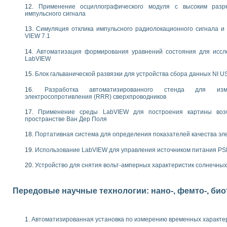
следования электрических характеристик газоразрядных и люминесцентных 
Применение осциллографического модуля с высоким раз
по информационно-измерительным системам (ИИС)
импульсного сигнала
тотных характеристик на основе использования звуковой карты ПК
Симуляция отклика импульсного радиолокационного сигнала и 
 основам теории Коммутации
VIEW 7.1
бораторной работы «Имитационное моделирование погрешностей канала из
электротехнике в среде LabVIEW
Автоматизация формирования уравнений состояния для иссл
х национального проекта «Образование» технологий NATIONAL INSTRUMENTS 
LabVIEW
ти решателей обыкновенных дифференциальных уравнений инструментальн
Блок гальванической развязки для устройства сбора данных NI U
абораторных практикумов на кафедре информационных систем МИРЭА
ва образования и подготовки преподавателей для работы в ИКТ насыщенно
Разработка автоматизированного стенда для изме
электросопротивления (RRR) сверхпроводников
рного практикума по электронике кафедры информационных систем МИРЭА
оратории по электротехнике в среде MULTISIM
Применение среды LabVIEW для построения картины воз
итмы частотного анализа для LabWindows/CVI и LabVIEW
пространстве Ван Дер Поля
центра «Технологии NATIONAL INSTRUMENTS» в ростовском колледже связи 
Портативная система для определения показателей качества эл
ой программе «Прикладная физика и физическая информатика» инновационно
елей постоянного тока
Использование LabVIEW для управления источником питания P
формирования электромагнитного поля для испытаний изделий авионики
 курсу ИИС на базе оборудования NI CompactDAQ
Устройство для снятия вольт-амперных характеристик солнечны
ституты
Передовые научные технологии: нано-, фемто-, би
Автоматизированная установка по измерению временных характе