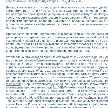
срабатывание цветовых индикаторов «Ua», «Ub», «Uc».
для математического моделирования сверхширокополосного стробоскопическ
оздания измерителя ВАХ фотоэлементов на базе виртуальных средств изме
Для получения высоких температур используется высокотемпературный
температур от 30°С до + 400 °С. Николаев //Электронное приборострое 
ие генератора сигналов - имитатора джиттера и измерителя параметров д
лабораторного практикума по дисциплине «Средства коммутации. Рисун
нтальное исследование линейных антенн и антенных решеток в учебной ла
теоретическим зависимостям говорит о корректности работы измерите
ского модуля с высоким разрешением для создания SPICE- модели импульсн
Российским филиалом корпорации NI меры по координации работ универ
должного результата - эффективность обмена опытом и результатами ра
ого радиолокационного сигнала и его FFT анализ в программной среде Lab V
желать лучшего.
я уравнений состояния для исследования переходных процессов в среде L
ки для устройства сбора данных NI USB-6009
Преобразование черно-белого рисунка в полноцветный Особенностью п
регулировок по параметрам L,a,b. Преимущества технологий National
Ins
ного стенда для измерения относительного остаточного электросопротивле
технологий National Instruments, что и определило использование их в р
для построения картины возбуждения комбинационных колебаний в простра
применение плат GPIB фирмы National Instruments позволяет создать н
полнофункциональный контроллер системы, обеспечивающий ввод, выво
ределения показателей качества электрической энергии
информации, а также управление всеми приборами системы.
 управления источником питания PSP 2010 фирмы GW INSTEK
т-амперных характеристик солнечных модулей на базе USB-6008
Установлено, что, обладая приемлемой точностью и скоростью работы д
квазилинейной и колебательных компонент, алгоритм полигармонической
 нано-, фемто-, биотехнологии и мехатроника
простейшей форме, неудовлетворительно обрабатывает низкочастотные
вка по измерению временных характеристик реверсивных сред
сигналы с высоким содержанием чисто случайной составляющей. Данные
торный комплекс на базе LabVIEW для исследования наноструктур
программы для дальнейшего автономного использования системы. По оп
разрабатываться виртуальные лабораторные практикумы по другим изу
я и оптимизации тепловой обработки биопродуктов с применением совреме
дисперсности жировых частиц при гомогенизации молока // Сборник тру
следования функциональных возможностей алгоритма полигармонической эк
конференции «Образовательные, научные и инженерные приложения в с
Instruments
. Сборник трудов Международной научно- практической конф
оздания экономичного виртуального полярографа на основе платы USB 6008
инженерные приложения в среде LabVIEW и технологии National
Instrume
жения макрочастиц в упорядоченных плазменно-пылевых структурах
показаний в 8-10 точках, что по времени занимает 10-15 минут. Максима
й диагностики крови
антенны - 80 8. В настоящее время разработаны следующие лаборато
лабораторной работыОбъекты исследований ЭлектроникаДиоды и стаб
йств дисперсных продуктов при обработке возмущениями давления
Транзисторы Аналоговая схемотехникаОперационные усилителиПрогра
ния сверхпроводящим соленоидом с биквадрантным источником тока
схемы Фильтры Компараторы и выпрямители Дифференциаторы и инте
 курсе экспериментальной физики на примере выдающихся экспериментов: с
логические элементыПрограммируемые цифровые интегральные схемы Т