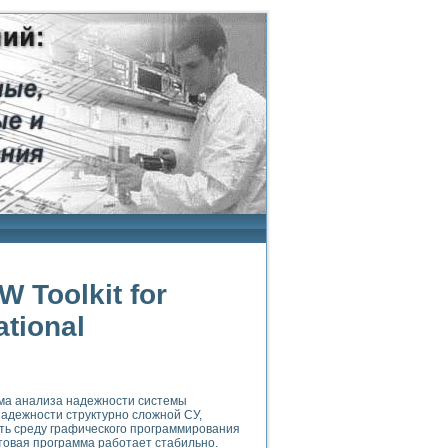
W Toolkit for
tional
хема анализа надежности системы
адежности структурно сложной СУ,
ть среду графического программирования
отовая программа работает стабильно.