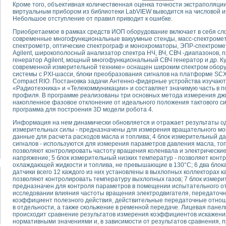
Кроме того, объективная количественная оценка точности экстраполяц
виртуальным прибором из библиотеки LabVIEW выводится на числовой и
Небольшое отступление от правил приводит к ошибке.
тика, тензометрия и т.п.)
а измерения параметров дизельных двигателей типа В-46
Приобретаемое в рамках средств ИОП оборудование включает в себя с
ия тяговых электродвигателей электровоза на базе устройств National Instr
современные многофункциональные вакуумные стенды, масс-спектрометр
спектрометр, оптические спектрограф и монохроматоры, ЭПР-спектром
ных инструментов
Agilent, широкополосный анализатор спектра НЧ, ВЧ, СВЧ -диапазонов
исследованию элементной базы машин
генератор Agilent, мощный многофункциональный СВЧ генератор и др. 
me module для моделирования электромагнитных процессов с целью отладки
современной измерительной технике» оснащен широким спектром обору
системы с PXI-шасси, блоки преобразования сигналов на платформе SCX
рению скорости подвижного состава для тренажера машиниста состава
Compact RIO. Постановка задачи Антенно-фидерные устройства изучаю
ериментальных исследований в гиперзвуковых аэродинамических трубах
«Радиотехника» и «Телекоммуникации» и составляет значимую часть в п
профиля. В программе реализованы три основных метода измерения джи
андарте Nl SCXI для ультразвуковых контрольно-измерительных систем
накопленное фазовое отклонение от идеального положения тактового си
в дефектоскопии сварных швов металлоконструкций
программа для построения 3D модели робота 4.
 машинного зрения в составе системы управления движением экраноплана
Информация на нем динамически обновляется и отражает результаты одн
е системы для лабораторных испытаний материалов методом акустической
измерительных силы - предназначены для измерения вращательного мо
й комплекс аппаратуры для определения тепловых и электрических характе
данные для расчета расходов масла и топлива; 4 блок измерительный д
очих процессов ДВС в динамических режимах
сигналов - используются для измерения параметров давления масла, топл
позволяют контролировать частоту вращения коленвала и электрические
никации
напряжение; 5 блок измерительный низких температур - позволяет конт
иний систем передачи данных
охлаждающей жидкости и топлива, не превышающие в 130°С; 6 два блок
датчики всего 12 каждого из них установлены в выхлопных коллекторах к
плекс для исследования АЧХ и ФЧХ активных фильтров
позволяют контролировать температуру выхлопных газов; 7 блок измери
стенд для исследования параметров двухполюсников резонансным методом
предназначен для контроля параметров в помещении испытательного отс
тров операционных усилителей с применением аппаратно-программных ср
исследовании влияния частоты вращения электродвигателя, передаточн
коэффициент полезного действия, действительные передаточные отноше
тель на основе цифровой обработки выборок мгновенных значений
в отдельности, а также скольжение в ременной передаче. Лицевая пан
ния выравнивания электрических каналов
происходит сравнение результатов измерения коэффициентов искажения
ния компенсации эхо-сигналов
нормативными значениями и, в зависимости от результатов сравнения, 