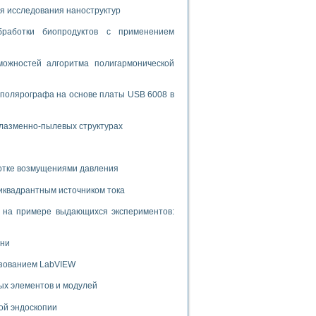
я исследования наноструктур
бработки биопродуктов с применением
ожностей алгоритма полигармонической
 полярографа на основе платы USB 6008 в
плазменно-пылевых структурах
ботке возмущениями давления
иквадрантным источником тока
и на примере выдающихся экспериментов:
ени
ьзованием LabVIEW
ых элементов и модулей
ой эндоскопии