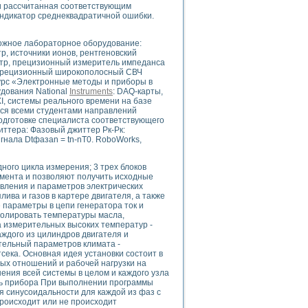
ии рассчитанная соответствующим
ндикатор среднеквадратичной ошибки.
ложное лабораторное оборудование:
uments
, источники ионов, рентгеновский
етр, прецизионный измеритель импеданса
, прецизионный широкополосный СВЧ
Курс «Электронные методы и приборы в
 систем управления электрооборудованием на электроподвижном составе (Э
дования National
Instruments
: DAQ-карты,
I, системы реального времени на базе
тся всеми студентами направлений
одготовке специалиста соответствующего
ттера: Фазовый джиттер Рк-Рк:
гнала Dtфазаn = tn-nT0. RoboWorks,
ого цикла измерения; 3 трех блоков
 эмиссии
мента и позволяют получить исходные
ристик и параметров силовых полупроводниковых приборов
авления и параметров электрических
ива и газов в картере двигателя, а также
 параметры в цепи генератора ток и
ролировать температуры масла,
а измерительных высоких температур -
аждого из цилиндров двигателя и
тельный параметров климата -
ека. Основная идея установки состоит в
едств NATIONAL INSTRUMENTS
ых отношений и рабочей нагрузки на
ния всей системы в целом и каждого узла
ель прибора При выполнении программы
 синусоидальности для каждой из фаз с
происходит или не происходит