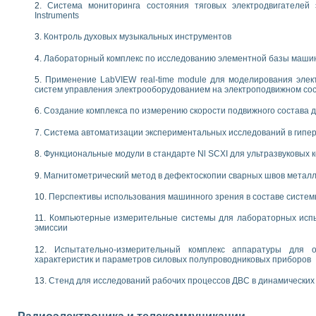
енажеров путем моделирования технологических процессов пищевых произво
Система мониторинга состояния тяговых электродвигателей э
Instruments
изации и защиты ускорителя ЛУЭ-200
равления процессом цементирования нефтегазовых скважин
Контроль духовых музыкальных инструментов
азовой среды специальной барокамеры
еспечения с использованием среды графического программирования LabVIE
Лабораторный комплекс по исследованию элементной базы маши
NATIONAL INSTRUMENTS при разработке автоматизированного комплекса для
Применение LabVIEW real-time module для моделирования элек
енной термотрансферной маркировки изделий
систем управления электрооборудованием на электроподвижном со
ких исследований на базе LabVIEW
танса для исследова¬ния электрофизических свойств аморфного гидрогениз
Создание комплекса по измерению скорости подвижного состава 
ных переходных процессов при коротких замыканиях в узлах электрических н
Система автоматизации экспериментальных исследований в гипер
ктрических переходных характеристик асинхронных двигателей при пуске
арных швов на базе технологий фирмы NATIONAL INSTRUMENTS
Функциональные модули в стандарте Nl SCXI для ультразвуковых
применением неиндустриальных камер в производственных условиях
Магнитометрический метод в дефектоскопии сварных швов метал
и эффективности систем управления в интегрированных средах
ебные стенды
Перспективы использования машинного зрения в составе систе
го стенда по измерению профиля зеркальной антенны и построению диагра
торные комплексы для вузов, осуществляющих подготовку специалистов по
Компьютерные измерительные системы для лабораторных испы
эмиссии
следования нелинейных резистивных цепей
приборов в процесе изучения специальных дисциплин в технических коллед
Испытательно-измерительный комплекс аппаратуры для о
LECTRONICS WORKBENCH-MULTISIM для электротехнической подготовки инже
характеристик и параметров силовых полупроводниковых приборов
 дисциплине «Цифровые вычислительные устройства и микропроцессоры приб
Стенд для исследований рабочих процессов ДВС в динамических
 ИНС на основе LabVIEW
 основам теории коммутации
IEW для создания лабораторного практикума по измерениям магнитных вели