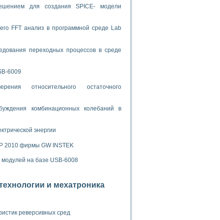
ламп
решением для создания SPICE- модели
его FFT анализ в программной среде Lab
мерения температуры» в среде LabVIEW
едования переходных процессов в среде
в Нижегородском госуниверситете им. Н.И. Лобачевского
ых систем моделирования
SB-6009
й среде
рения относительного остаточного
буждения комбинационных колебаний в
и информатики
ектрической энергии
го образовательного проекта РУДН
SP 2010 фирмы GW INSTEK
х модулей на базе USB-6008
отехнологии и мехатроника
ристик реверсивных сред