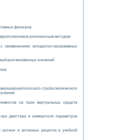
спользованием графической среды программирования LabVIEW
 устройства по интерфейсу RS232
ктивных фильтров
 двухполюсников резонансным методом
с применением аппаратно-программных
орного практикума
выборок мгновенных значений
алов
ческих монокристаллов
сверхширокополосного стробоскопического
пускания
лы»
лементов на базе виртуальных средств
экстраполяции
тора джиттера и измерителя параметров
х антенн и антенных решеток в учебной
тв управления»