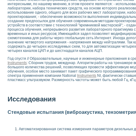
интересными, по нашему мнению, в этом проекте являются: - использова
 выпадения осадка в реальном времени
лаборатории, набора технических средств, на основе которого реализов
лы цвета модели CIE L*a*b с использованием LabVIEW
использование одного, общего для всех рабочих мест лаборатории, наб
льтамперных характеристик солнечных элементов и модулей
проектирования; - обеспечение возможности выполнения индивидуальны
создание предпосылок для обучения современным методам проектиров
еометрического анализа в медицинской эндоскопии
устройств в соответствии с технологией "кремниевой мастерской"; - оз
билизации
процесса обучения, непрерывного развития лабораторного практикума 
ощью программно - аппаратного комплекса NI - Motion
временных и иных ресурсов; Имеющийся задел позволяет модифицирова
схемотехника для работы через глобальную сеть Интернет. Иногда допо
плывающих газовых пузырьков по данным эхолокационного зондирования с 
значение четвертого напряжения - напряжения между нейтралями. Так 
онным тиристорным электроприводом
содержать до четырех исследуемых схем, то для автоматизации четыре
четырех каналов ЦАП и до шестнадцати каналов АЦП.
AL INSTRUMENTS для автоматизации процесса очистки сточных вод в мемб
Год спустя // Образовательные, научные и инженерные приложения в сре
нного стенда для исследования плазменных процессов синтеза нанопорошко
Instruments
: Сборник трудов, междунар. Алгоритм работы на тренажере 
большого количества решений, позволяющих провести эффективную мо
рентгеновской диагностики плазмы
обучения, особое место занимает пакет графического программировани
электронные дифракционные датчики малых перемещений и колебаний
спектра применения компании National
Instruments
NI, фактически ставше
электрических свойств сегнетоэлектриков методом тепловых шумов
пластмасс ультразвуком. Размерность частоты может быть любой Гц, кГц
ждения и развития дефектов в растущем монокристалле карбида кремния на
й импедансный томограф на базе платы сбора данных PCI 6052E
характеризации механических свойств материалов в наношкале
Исследования
овании металлообрабатывающих станков
Стендовые испытания (виброакустика, тензометрия и
ких процессов получения дисперсных продуктов на основе виртуальных при
ческого зрения для контроля образцов
ных переходных процессов при коротких замыканиях в узлах электрических н
Автоматизированная система измерения параметров дизельных д
зработке обучающих информационных систем и тренажеров для персонала 