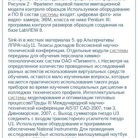
Применение LabVIEW для исследования течения в расши
Рисунок 2 - Фрагмент лицевой панели имитационной
модели контроля образцов Используемое оборудование
Создание виртуальной работы «Изучение магнитных свой
и ПО В состав
системы
входят: цифровая фото- или
Обратный маятник
видео- камера; ЭВМ, класса не ниже Pentium III;
Устройство для изучения основ интерфейсов обмена по п
программа контроля размеров образцов созданная на
Лабораторный практикум: изучение адиабатического расш
базе LabVIEW 8.
Стенд для исследования электрических переходных харак
Система статистической обработки результатов измерите
Sink-in в жестких материалах 5. φp Альтернативы
Автоматизация лазерно-плазменных измерений с помощ
ЛПРА=а1y11. Тезисы докладов Всесоюзной научно-
технической конференции. Отдельные модули
системы
Модельно-измерительный комплекс. Назначение. Состав.
переданы для обучения персонала химико-
Использование технологий NATIONAL INSTRUMENTS для с
технологических систем ОАО «Пигмент», г. Несмотря на
Учебный практикум "Спектральный и корреляционный ана
определенное количество проведенных исследований
Учебный стенд для исследования принципа действия унив
разных аспектов использования виртуальных средств
Оборудование и программное обеспечение учебных лабор
обучения, остаются мало изученными вопросы, которые
Виртуальный лабораторный практикум для изучения техн
касаются практического использования такого рода
Управление роботом ТУР-10 средствами LabVIEW
приборов во время изучения специальных дисциплин в
Аппаратно-программный комплекс для исследования АЧХ 
колледжах технического профиля. Интеллектуальные
Автоматизированный дистанционный лабораторный практи
системы
моделирования и оптимизации тепловых
процессов//Труды III Международной научно-
Исследование возможности реставрации одномерных сигн
технической конференции AIS'07 CAD-2007, том 3,
Использование технологий NATIONAL INSTRUMENTS в оп
Дивноморское, 2007, с. Выход сумматора гнездо U3
Разработка модификаций алгоритма полигармонической э
соединить с входом транзисторного усилителя гнездо
Учебный стенд для исследования принципа действия унив
U1. Используемое оборудование и программное
Виртуальная система поддержки принимаемых решений в
обеспечение National Instruments Для проведения
Преемственность дисциплин «Моделирование систем» и «
исследований был использован малошумящий ноутбук