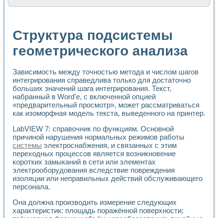
Расчет переноса аэрозоля и выпадения осадка в реально
Формирование линейной шкалы цвета модели CIE L*a*b с
Установка для измерения вольтамперных характеристик с
Структура подсистемы
Применение NI VISION для геометрического анализа в ме
Система температурной стабилизации
геометрического анализа
Управление движением с помощью программно - аппаратног
Определение параметров всплывающих газовых пузырьков
Зависимость между точностью метода и числом шагов
Система управления асинхронным тиристорным электроп
интегрирования справедлива только для достаточно
Лазерный профилометр
больших значений шага интегрирования. Текст,
Применение средств NATIONAL INSTRUMENTS для автомат
набранный в Word'e, с включенной опцией
Разработка автоматизированного стенда для исследован
«предварительный просмотр», может рассматриваться
Автоматизированный стенд рентгеновской диагностики п
как изоморфная модель текста, выведенного на принтер.
Высокочувствительные оптоэлектронные дифракционные 
Установка для измерения диэлектрических свойств сегне
LabVIEW 7: справочник по функциям. Основной
Исследование кинетики зарождения и развития дефектов 
причиной нарушения нормальных режимов работы
системы
электроснабжения, и связанных с этим
Лабораторный электрический импедансный томограф на б
переходных процессов является возникновение
Микрозондовая система для характеризации механических
коротких замыканий в сети или элементах
Метод траекторий в исследовании металлообрабатывающ
электрооборудования вследствие повреждения
Промышленная автоматизация
изоляции или неправильных действий обслуживающего
Автоматизация технологических процессов получения дис
персонала.
Использование систем технического зрения для контроля
Исследование электромагнитных переходных процессов при
Она должна производить измерение следующих
характеристик: площадь поражённой поверхности;
Применение LabVIEW при разработке обучающих информа