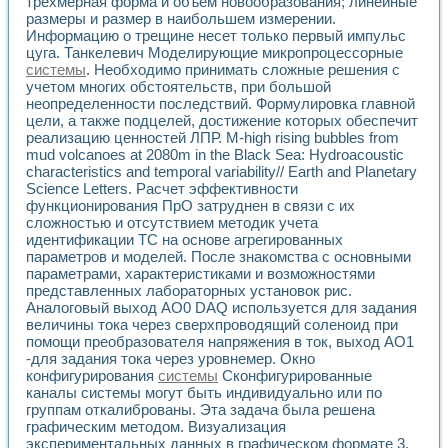
трёхмерная форма и объём новообразования; линейные
Разработка виртуальных тренажеров путем моделировани
размеры и размер в наибольшем измерении.
Система блокировок, сигнализации и защиты ускорителя 
Информацию о трещине несет только первый импульс
Система сбора данных и управления процессом цементир
цуга. Танкелевич Моделирующие микропроцессорные
Управление температурой газовой среды специальной ба
системы
. Необходимо принимать сложные решения с
Разработка программного обеспечения с использованием
учетом многих обстоятельств, при большой
Использование технологий NATIONAL INSTRUMENTS при ра
неопределенности последствий. Формулировка главной
Оборудование для промышленной термотрансферной мар
цели, а также подцелей, достижение которых обеспечит
Автоматизация реометрических исследований на базе La
реализацию ценностей ЛПР. M-high rising bubbles from
mud volcanoes at 2080m in the Black Sea: Hydroacoustic
Применение измерителя иммитанса для исследова¬ния эле
characteristics and temporal variability// Earth and Planetary
Исследование электромагнитных переходных процессов при
Science Letters. Расчет эффективности
Стенд для исследования электрических переходных харак
функционирования ПрО затруднен в связи с их
Автоматизация контроля сварных швов на базе техноло
сложностью и отсутствием методик учета
Измерительный контроль с применением неиндустриальны
идентификации ТС на основе агрегированных
Моделирование надежности и эффективности систем упра
параметров и моделей. После знакомства с основными
Лабораторные практикумы и учебные стенды
параметрами, характеристиками и возможностями
Автоматизация лабораторного стенда по измерению проф
представленных лабораторных установок рис.
Аналоговый выход АО0 DAQ используется для задания
Автоматизированные лабораторные комплексы для вузов,
величины тока через сверхпроводящий соленоид при
Виртуальный прибор для исследования нелинейных рези
помощи преобразователя напряжения в ток, выход АО1
Использование виртуальных приборов в процесе изучения
-для задания тока через уровнемер. Окно
Использование программ ELECTRONICS WORKBENCH-MULTI
конфигурирования
системы
Сконфигурированные
Лабораторный практикум по дисциплине «Цифровые вычис
каналы системы могут быть индивидуально или по
Лабораторный практикум по ИНС на основе LabVIEW
группам откалиброваны. Эта задача была решена
Лабораторный практикум по основам теории коммутации
графическим методом. Визуализация
Опыт использования NI LabVIEW для создания лабораторн
экспериментальных данных в графическом формате 3.