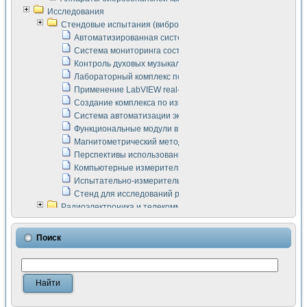
Исследования
Стендовые испытания (виброакустика, тензометрия и т.п.)
Автоматизированная система измерения параметров дизе
Система мониторинга состояния тяговых электродвигателей
Контроль духовых музыкальных инструментов
Лабораторный комплекс по исследованию элементной ба
Применение LabVIEW real-time module для моделирования
Создание комплекса по измерению скорости подвижного с
Система автоматизации экспериментальных исследований 
Функциональные модули в стандарте Nl SCXI для ультраз
Магнитометрический метод в дефектоскопии сварных шво
Перспективы использования машинного зрения в составе
Компьютерные измерительные системы для лабораторных
Испытательно-измерительный комплекс аппаратуры для о
Стенд для исследований рабочих процессов ДВС в динам
Радиоэлектроника и телекоммуникации
LabVIEW в расчетах радиолиний систем передачи данных
Аппаратно-программный комплекс для исследования АЧХ 
Поиск
Виртуальный лабораторный стенд для исследования пар
Измерение шумовых параметров операционных усилител
Измерительный преобразователь на основе цифровой обр
Инструменты для исследования выравнивания электричес
Инструменты для исследования компенсации эхо-сигнало