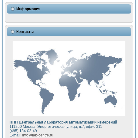
Использование NI LabVIEW для математического моделир
Исследовние возможности создания измерителя ВАХ фото
Информация
Математическое моделирование генератора сигналов - и
Моделирование и экспериментальное исследование линей
Применение осциллографического модуля с высоким разр
Симуляция отклика импульсного радиолокационного сигнал
Контакты
Автоматизация формирования уравнений состояния для и
Блок гальванической развязки для устройства сбора данн
Разработка автоматизированного стенда для измерения о
Применение среды LabVIEW для построения картины возб
Портативная система для определения показателей качес
Использование LabVIEW для управления источником пит
Устройство для снятия вольт-амперных характеристик со
Передовые научные технологии: нано-, фемто-, биотехнологи
Автоматизированная установка по измерению временных 
Автоматизированный лабораторный комплекс на базе Lab
Визуализация моделирования и оптимизации тепловой об
Виртуальный прибор для исследования функциональных в
Исследование возможности создания экономичного виртуа
Исследование кинетики движения макрочастиц в упорядо
Комплекс автоматизированной диагностики крови
НПП Центральная лаборатория автоматизации измерений
Метод прогнозирования свойств дисперсных продуктов п
111250 Москва, Энергетическая улица, д.7, офис 311
Недорогая система управления сверхпроводящим соленои
(495) 134-03-49
E-mail:
info@lab-centre.ru
Применение технологий NI в курсе экспериментальной фи