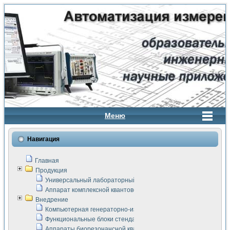
Меню
Навигация
Главная
Продукция
Универсальный лабораторный стенд "Сигнал-USB"
Аппарат комплексной квантовой терапии Интроскан
Внедрение
Компьютерная генераторно-измерительная система
Функциональные блоки стенда "Сигнал-USB"
Аппараты биорезонансной квантовой терапии серии СКАН