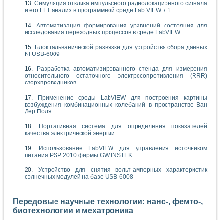
Симуляция отклика импульсного радиолокационного сигнала
и его FFT анализ в программной среде Lab VIEW 7.1
Автоматизация формирования уравнений состояния для
исследования переходных процессов в среде LabVIEW
Блок гальванической развязки для устройства сбора данных
NI USB-6009
Разработка автоматизированного стенда для измерения
относительного остаточного электросопротивления (RRR)
сверхпроводников
Применение среды LabVIEW для построения картины
возбуждения комбинационных колебаний в пространстве Ван
Дер Поля
Портативная система для определения показателей
качества электрической энергии
Использование LabVIEW для управления источником
питания PSP 2010 фирмы GW INSTEK
Устройство для снятия вольт-амперных характеристик
солнечных модулей на базе USB-6008
Передовые научные технологии: нано-, фемто-,
биотехнологии и мехатроника