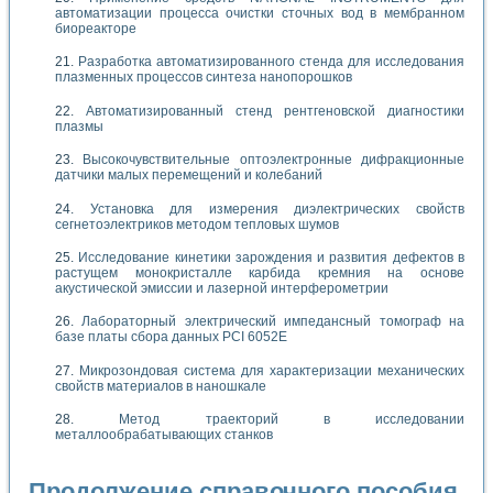
автоматизации процесса очистки сточных вод в мембранном
биореакторе
Разработка автоматизированного стенда для исследования
плазменных процессов синтеза нанопорошков
Автоматизированный стенд рентгеновской диагностики
плазмы
Высокочувствительные оптоэлектронные дифракционные
датчики малых перемещений и колебаний
Установка для измерения диэлектрических свойств
сегнетоэлектриков методом тепловых шумов
Исследование кинетики зарождения и развития дефектов в
растущем монокристалле карбида кремния на основе
акустической эмиссии и лазерной интерферометрии
Лабораторный электрический импедансный томограф на
базе платы сбора данных PCI 6052E
Микрозондовая система для характеризации механических
свойств материалов в наношкале
Метод траекторий в исследовании
металлообрабатывающих станков
Продолжение справочного пособия