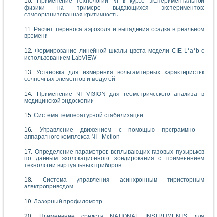
Применение технологий NI в курсе экспериментальной
физики на примере выдающихся экспериментов:
самоорганизованная критичность
Расчет переноса аэрозоля и выпадения осадка в реальном
времени
Формирование линейной шкалы цвета модели CIE L*a*b с
использованием LabVIEW
Установка для измерения вольтамперных характеристик
солнечных элементов и модулей
Применение NI VISION для геометрического анализа в
медицинской эндоскопии
Система температурной стабилизации
Управление движением с помощью программно -
аппаратного комплекса NI - Motion
Определение параметров всплывающих газовых пузырьков
по данным эхолокационного зондирования с применением
технологии виртуальных приборов
Система управления асинхронным тиристорным
электроприводом
Лазерный профилометр
Применение средств NATIONAL INSTRUMENTS для