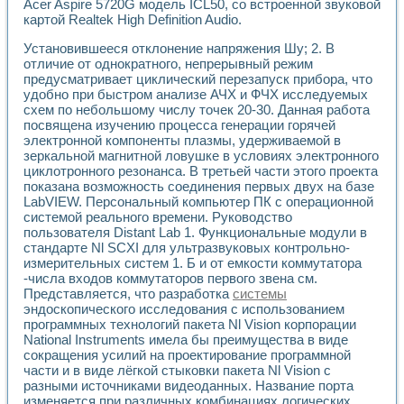
Универсальный стенд для исследования электрических ха
Acer Aspire 5720G модель ICL50, со встроенной звуковой
Лабораторные практикумы по информационно-измерител
картой Realtek High Definition Audio.
Виртуальный измеритель частотных характеристик на осн
Установившееся отклонение напряжения Шу; 2. В
Лабораторный практикум по основам теории Коммутации
отличие от однократного, непрерывный режим
Разработка виртуальной лабораторной работы «Имитаци
предусматривает циклический перезапуск прибора, что
Виртуальные практикумы по электротехнике в среде LabV
удобно при быстром анализе АЧХ и ФЧХ исследуемых
Из опыта внедрения в рамках национального проекта «Об
схем по небольшому числу точек 20-30. Данная работа
Исследование эффективности решателей обыкновенных 
посвящена изучению процесса генерации горячей
Опыт разработки LabVIEW лабораторных практикумов н
электронной компоненты плазмы, удерживаемой в
Проблемы повышения качества образования и подготовки
зеркальной магнитной ловушке в условиях электронного
циклотронного резонанса. В третьей части этого проекта
Развитие LabVIEW лабораторного практикума по электр
показана возможность соединения первых двух на базе
Разработка виртуальной лаборатории по электротехнике 
LabVIEW. Персональный компьютер ПК с операционной
Усовершенствованные алгоритмы частотного анализа для
системой реального времени. Руководство
Об опыте работы учебного центра «Технологии NATIONAL
пользователя Distant Lab 1. Функциональные модули в
Технологии NI в магистерской программе «Прикладная фи
стандарте Nl SCXI для ультразвуковых контрольно-
Система диагностики двигателей постоянного тока
измерительных систем 1. Б и от емкости коммутатора
Автоматизированный стенд формирования электромагнитн
-числа входов коммутаторов первого звена см.
Лабораторный практикум по курсу ИИС на базе оборудов
Представляется, что разработка
системы
эндоскопического исследования с использованием
Партнеры
программных технологий пакета Nl Vision корпорации
Академические и отраслевые институты
National Instruments имела бы преимущества в виде
Учебные заведения
сокращения усилий на проектирование программной
Бизнес
части и в виде лёгкой стыковки пакета Nl Vision с
Контакты
разными источниками видеоданных. Название порта
изменяется при различных комбинациях логических