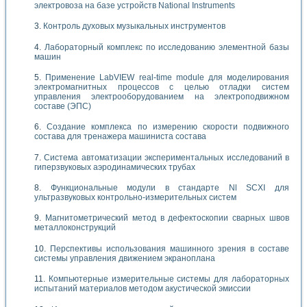
электровоза на базе устройств National Instruments
Контроль духовых музыкальных инструментов
Лабораторный комплекс по исследованию элементной базы
машин
Применение LabVIEW real-time module для моделирования
электромагнитных процессов с целью отладки систем
управления электрооборудованием на электроподвижном
составе (ЭПС)
Создание комплекса по измерению скорости подвижного
состава для тренажера машиниста состава
Система автоматизации экспериментальных исследований в
гиперзвуковых аэродинамических трубах
Функциональные модули в стандарте Nl SCXI для
ультразвуковых контрольно-измерительных систем
Магнитометрический метод в дефектоскопии сварных швов
металлоконструкций
Перспективы использования машинного зрения в составе
системы управления движением экраноплана
Компьютерные измерительные системы для лабораторных
испытаний материалов методом акустической эмиссии