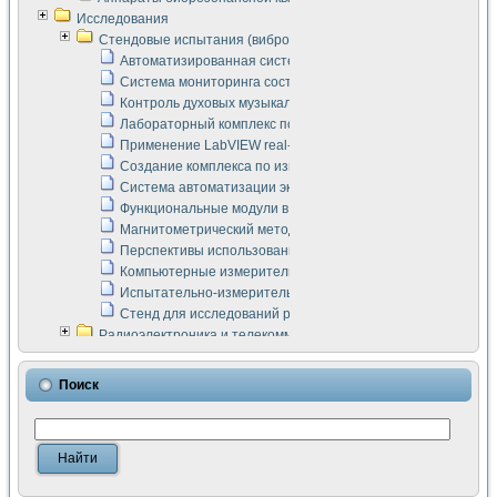
Исследования
Стендовые испытания (виброакустика, тензометрия и т.п.)
Автоматизированная система измерения параметров дизе
Система мониторинга состояния тяговых электродвигателей
Контроль духовых музыкальных инструментов
Лабораторный комплекс по исследованию элементной ба
Применение LabVIEW real-time module для моделирования
Создание комплекса по измерению скорости подвижного с
Система автоматизации экспериментальных исследований 
Функциональные модули в стандарте Nl SCXI для ультраз
Магнитометрический метод в дефектоскопии сварных шво
Перспективы использования машинного зрения в составе
Компьютерные измерительные системы для лабораторных
Испытательно-измерительный комплекс аппаратуры для о
Стенд для исследований рабочих процессов ДВС в динам
Радиоэлектроника и телекоммуникации
LabVIEW в расчетах радиолиний систем передачи данных
Аппаратно-программный комплекс для исследования АЧХ 
Поиск
Виртуальный лабораторный стенд для исследования пар
Измерение шумовых параметров операционных усилител
Измерительный преобразователь на основе цифровой обр
Инструменты для исследования выравнивания электричес
Инструменты для исследования компенсации эхо-сигнало