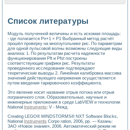
Расчет переноса аэрозоля и выпадения осадка в реально
Формирование линейной шкалы цвета модели CIE L*a*b с
Установка для измерения вольтамперных характеристик с
Список литературы
Применение NI VISION для геометрического анализа в ме
Система температурной стабилизации
Управление движением с помощью программно - аппаратног
Модуль полученной величины и есть искомая площадь:
Определение параметров всплывающих газовых пузырьков
- где полагается Pn+1 = P1 Выбранный метод расчёт
Система управления асинхронным тиристорным электроп
прошёл проверку на многоугольнике рис. По параметрам
для одной пульсовой волны возможны следующие виды
Лазерный профилометр
анализа: 1. По результатам расчета надежности
Применение средств NATIONAL INSTRUMENTS для автомат
функционирования Pft и Pfst построены
Разработка автоматизированного стенда для исследован
соответствующие графики рис. Результаты
Автоматизированный стенд рентгеновской диагностики п
проведенного исследования подтверждают
Высокочувствительные оптоэлектронные дифракционные 
теоретические выводы 2. Линейная калибровка массива
Установка для измерения диэлектрических свойств сегне
значений действующего напряжения осуществляется
Исследование кинетики зарождения и развития дефектов 
путем введения тарировочного коэффициента.
Лабораторный электрический импедансный томограф на б
Это явление носит название отрыв потока или отрыв
Микрозондовая система для характеризации механических
пограничного слоя. Образовательные, научные и
Метод траекторий в исследовании металлообрабатывающ
инженерные приложения в среде LabVIEW и технологии
Промышленная автоматизация
National
Instruments
: V - Межд.
Автоматизация технологических процессов получения дис
Использование систем технического зрения для контроля
Creating LEGO® MINDSTORMS® NXT Software Blocks,
Исследование электромагнитных переходных процессов при
National
Instruments
Corpo ration, 2006, pp. — Казань:
Применение LabVIEW при разработке обучающих информа
ЗАО «Новое знание», 2006. Автоматический режим не