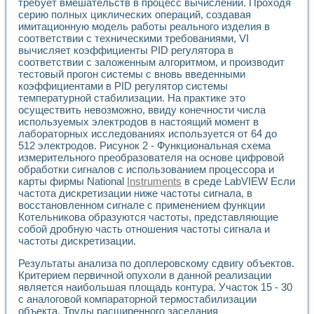
требует вмешательств в процесс вычислений. Проходя
Разработка виртуальных тренажеров путем моделировани
серию полных циклических операций, создавая
Система блокировок, сигнализации и защиты ускорителя 
имитационную модель работы реального изделия в
Система сбора данных и управления процессом цементир
соответствии с техническими требованиями, VI
Управление температурой газовой среды специальной ба
вычисляет коэффициенты PID регулятора в
Разработка программного обеспечения с использованием
соответствии с заложенным алгоритмом, и производит
Использование технологий NATIONAL INSTRUMENTS при ра
тестовый прогон системы с вновь введенными
Оборудование для промышленной термотрансферной мар
коэффициентами в PID регулятор системы
Автоматизация реометрических исследований на базе La
температурной стабилизации. На практике это
Применение измерителя иммитанса для исследова¬ния эле
осуществить невозможно, ввиду конечности числа
используемых электродов в настоящий момент в
Исследование электромагнитных переходных процессов при
лабораторных исследованиях используется от 64 до
Стенд для исследования электрических переходных харак
512 электродов. Рисунок 2 - Функциональная схема
Автоматизация контроля сварных швов на базе техноло
измерительного преобразователя на основе цифровой
Измерительный контроль с применением неиндустриальны
обработки сигналов с использованием процессора и
Моделирование надежности и эффективности систем упра
карты фирмы National
Instruments
в среде LabVIEW Если
Лабораторные практикумы и учебные стенды
частота дискретизации ниже частоты сигнала, в
Автоматизация лабораторного стенда по измерению проф
восстановленном сигнале с применением функции
Автоматизированные лабораторные комплексы для вузов,
Котельникова образуются частоты, представляющие
собой дробную часть отношения частоты сигнала и
Виртуальный прибор для исследования нелинейных рези
частоты дискретизации.
Использование виртуальных приборов в процесе изучения
Использование программ ELECTRONICS WORKBENCH-MULTI
Результаты анализа по доплеровскому сдвигу объектов.
Лабораторный практикум по дисциплине «Цифровые вычис
Критерием первичной опухоли в данной реализации
Лабораторный практикум по ИНС на основе LabVIEW
является наибольшая площадь контура. Участок 15 - 30
Лабораторный практикум по основам теории коммутации
с аналоговой компараторной термостабилизации
Опыт использования NI LabVIEW для создания лабораторн
объекта. Труды расширенного заседания