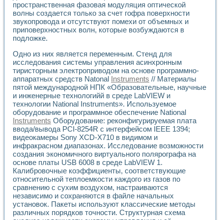
пространственная фазовая модуляция оптической
волны создается только за счет гофра поверхности
звукопровода и отсутствуют помехи от объемных и
приповерхностных волн, которые возбуждаются в
подложке.
Одно из них является переменным. Стенд для
исследования системы управления асинхронным
тиристорным электроприводом на основе программно-
аппаратных средств Natonal
Instruments
// Материалы
пятой международной НПК «Образовательные, научные
и инженерные технологийй в среде LabVIEW и
технологии National Instruments». Используемое
оборудование и программное обеспечение National
Instruments
Оборудование: реконфигурируемая плата
ввода/вывода PCI-8254R с интерфейсом IEEE 1394;
видеокамеры Sony XCD-X710 в видимом и
инфракрасном диапазонах. Исследование возможности
создания экономичного виртуального полярографа на
основе платы USB 6008 в среде LabVIEW 1.
Калибровочные коэффициенты, соответствующие
относительной теплоемкости каждого из газов по
сравнению с сухим воздухом, настраиваются
независимо и сохраняются в файле начальных
установок. Пакеты используют классические методы
различных порядков точности. Структурная схема