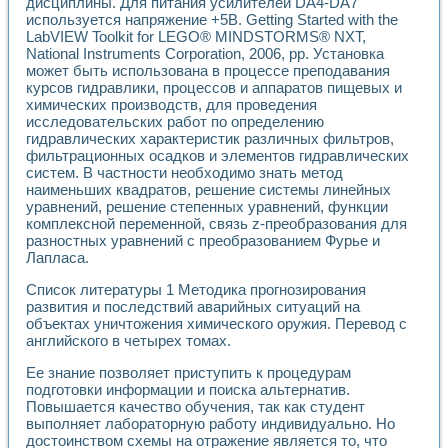
Универсальный стенд для исследования электрических ха
дисциплины. Для питания усилителей DA4-DA7
используется напряжение +5В. Getting Started with the
Лабораторные практикумы по информационно-измерител
LabVIEW Toolkit for LEGO® MINDSTORMS® NXT,
Виртуальный измеритель частотных характеристик на осн
National Instruments Corporation, 2006, pp. Установка
Лабораторный практикум по основам теории Коммутации
может быть использована в процессе преподавания
Разработка виртуальной лабораторной работы «Имитаци
курсов гидравлики, процессов и аппаратов пищевых и
Виртуальные практикумы по электротехнике в среде LabV
химических производств, для проведения
Из опыта внедрения в рамках национального проекта «Об
исследовательских работ по определению
Исследование эффективности решателей обыкновенных 
гидравлических характеристик различных фильтров,
Опыт разработки LabVIEW лабораторных практикумов н
фильтрационных осадков и элементов гидравлических
Проблемы повышения качества образования и подготовки
систем. В частности необходимо знать метод
наименьших квадратов, решение системы линейных
Развитие LabVIEW лабораторного практикума по электр
уравнений, решение степенных уравнений, функции
Разработка виртуальной лаборатории по электротехнике 
комплексной переменной, связь z-преобразования для
Усовершенствованные алгоритмы частотного анализа для
разностных уравнений с преобразованием Фурье и
Об опыте работы учебного центра «Технологии NATIONAL
Лапласа.
Технологии NI в магистерской программе «Прикладная фи
Система диагностики двигателей постоянного тока
Список литературы 1 Методика прогнозирования
Автоматизированный стенд формирования электромагнитн
развития и последствий аварийных ситуаций на
объектах уничтожения химического оружия. Перевод с
Лабораторный практикум по курсу ИИС на базе оборудов
английского в четырех томах.
Партнеры
Академические и отраслевые институты
Ее знание позволяет приступить к процедурам
Учебные заведения
подготовки информации и поиска альтернатив.
Бизнес
Повышается качество обучения, так как студент
Контакты
выполняет лабораторную работу индивидуально. Но
достоинством схемы на отражение является то, что