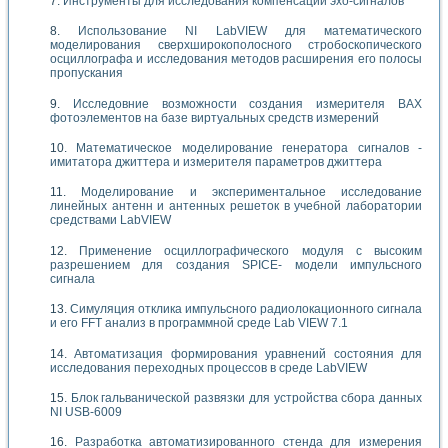
Инструменты для исследования компенсации эхо-сигналов
Использование NI LabVIEW для математического
моделирования сверхширокополосного стробоскопического
осциллографа и исследования методов расширения его полосы
пропускания
Исследовние возможности создания измерителя ВАХ
фотоэлементов на базе виртуальных средств измерений
Математическое моделирование генератора сигналов -
имитатора джиттера и измерителя параметров джиттера
Моделирование и экспериментальное исследование
линейных антенн и антенных решеток в учебной лаборатории
средствами LabVIEW
Применение осциллографического модуля с высоким
разрешением для создания SPICE- модели импульсного
сигнала
Симуляция отклика импульсного радиолокационного сигнала
и его FFT анализ в программной среде Lab VIEW 7.1
Автоматизация формирования уравнений состояния для
исследования переходных процессов в среде LabVIEW
Блок гальванической развязки для устройства сбора данных
NI USB-6009
Разработка автоматизированного стенда для измерения