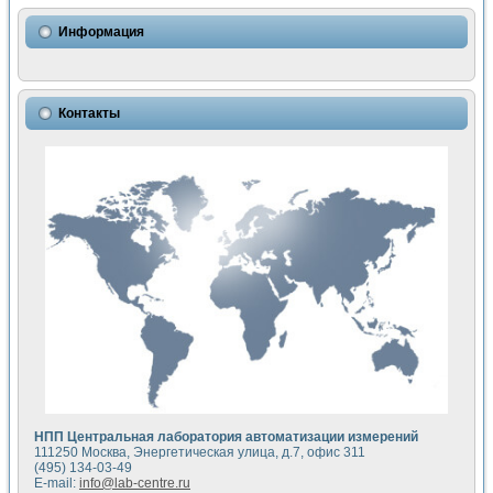
Использование NI LabVIEW для математического моделир
Исследовние возможности создания измерителя ВАХ фото
Информация
Математическое моделирование генератора сигналов - и
Моделирование и экспериментальное исследование линей
Применение осциллографического модуля с высоким разр
Симуляция отклика импульсного радиолокационного сигнал
Контакты
Автоматизация формирования уравнений состояния для и
Блок гальванической развязки для устройства сбора данн
Разработка автоматизированного стенда для измерения о
Применение среды LabVIEW для построения картины возб
Портативная система для определения показателей качес
Использование LabVIEW для управления источником пит
Устройство для снятия вольт-амперных характеристик со
Передовые научные технологии: нано-, фемто-, биотехнологи
Автоматизированная установка по измерению временных 
Автоматизированный лабораторный комплекс на базе Lab
Визуализация моделирования и оптимизации тепловой об
Виртуальный прибор для исследования функциональных в
Исследование возможности создания экономичного виртуа
Исследование кинетики движения макрочастиц в упорядо
Комплекс автоматизированной диагностики крови
НПП Центральная лаборатория автоматизации измерений
Метод прогнозирования свойств дисперсных продуктов п
111250 Москва, Энергетическая улица, д.7, офис 311
Недорогая система управления сверхпроводящим соленои
(495) 134-03-49
E-mail:
info@lab-centre.ru
Применение технологий NI в курсе экспериментальной фи