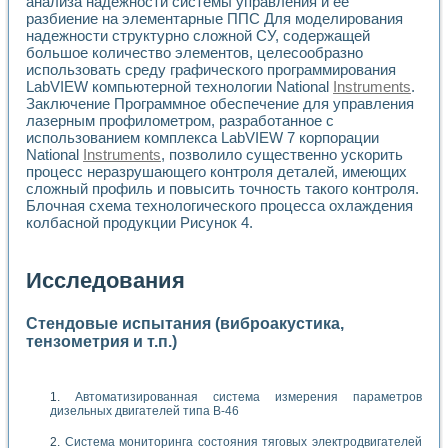
анализа надежности системы управления и её
разбиение на элементарные ППС Для моделирования
надежности структурно сложной СУ, содержащей
большое количество элементов, целесообразно
использовать среду графического программирования
LabVIEW компьютерной технологии National
Instruments
.
Заключение Программное обеспечение для управления
лазерным профилометром, разработанное с
использованием комплекса LabVIEW 7 корпорации
National
Instruments
, позволило существенно ускорить
процесс неразрушающего контроля деталей, имеющих
сложный профиль и повысить точность такого контроля.
Блочная схема технологического процесса охлаждения
колбасной продукции Рисунок 4.
Исследования
Стендовые испытания (виброакустика,
тензометрия и т.п.)
Автоматизированная система измерения параметров
дизельных двигателей типа В-46
Система мониторинга состояния тяговых электродвигателей