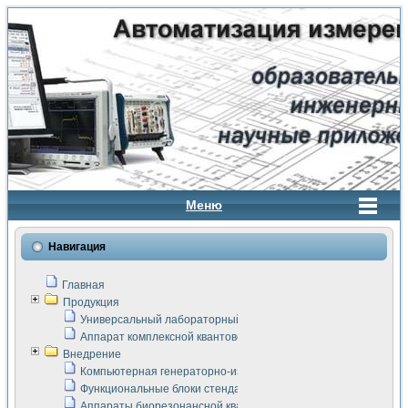
Меню
Навигация
Главная
Продукция
Универсальный лабораторный стенд "Сигнал-USB"
Аппарат комплексной квантовой терапии Интроскан
Внедрение
Компьютерная генераторно-измерительная система
Функциональные блоки стенда "Сигнал-USB"
Аппараты биорезонансной квантовой терапии серии СКАН