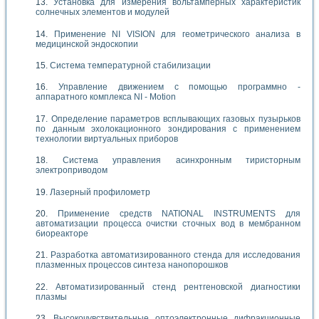
Установка для измерения вольтамперных характеристик
солнечных элементов и модулей
Применение NI VISION для геометрического анализа в
медицинской эндоскопии
Система температурной стабилизации
Управление движением с помощью программно -
аппаратного комплекса NI - Motion
Определение параметров всплывающих газовых пузырьков
по данным эхолокационного зондирования с применением
технологии виртуальных приборов
Система управления асинхронным тиристорным
электроприводом
Лазерный профилометр
Применение средств NATIONAL INSTRUMENTS для
автоматизации процесса очистки сточных вод в мембранном
биореакторе
Разработка автоматизированного стенда для исследования
плазменных процессов синтеза нанопорошков
Автоматизированный стенд рентгеновской диагностики
плазмы
Высокочувствительные оптоэлектронные дифракционные