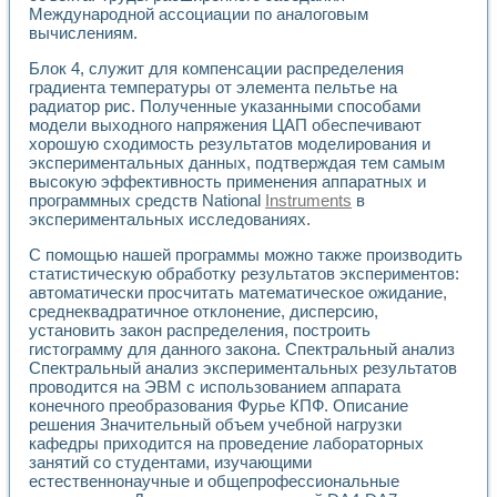
Применение LabVIEW для исследования течения в расши
Международной ассоциации по аналоговым
вычислениям.
Создание виртуальной работы «Изучение магнитных свой
Обратный маятник
Блок 4, служит для компенсации распределения
Устройство для изучения основ интерфейсов обмена по п
градиента температуры от элемента пельтье на
Лабораторный практикум: изучение адиабатического расш
радиатор рис. Полученные указанными способами
Стенд для исследования электрических переходных харак
модели выходного напряжения ЦАП обеспечивают
Система статистической обработки результатов измерите
хорошую сходимость результатов моделирования и
Автоматизация лазерно-плазменных измерений с помощ
экспериментальных данных, подтверждая тем самым
высокую эффективность применения аппаратных и
Модельно-измерительный комплекс. Назначение. Состав.
программных средств National
Instruments
в
Использование технологий NATIONAL INSTRUMENTS для с
экспериментальных исследованиях.
Учебный практикум "Спектральный и корреляционный ана
Учебный стенд для исследования принципа действия унив
С помощью нашей программы можно также производить
Оборудование и программное обеспечение учебных лабор
статистическую обработку результатов экспериментов:
Виртуальный лабораторный практикум для изучения техн
автоматически просчитать математическое ожидание,
Управление роботом ТУР-10 средствами LabVIEW
среднеквадратичное отклонение, дисперсию,
Аппаратно-программный комплекс для исследования АЧХ 
установить закон распределения, построить
гистограмму для данного закона. Спектральный анализ
Автоматизированный дистанционный лабораторный практи
Спектральный анализ экспериментальных результатов
Исследование возможности реставрации одномерных сигн
проводится на ЭВМ с использованием аппарата
Использование технологий NATIONAL INSTRUMENTS в оп
конечного преобразования Фурье КПФ. Описание
Разработка модификаций алгоритма полигармонической э
решения Значительный объем учебной нагрузки
Учебный стенд для исследования принципа действия унив
кафедры приходится на проведение лабораторных
Виртуальная система поддержки принимаемых решений в
занятий со студентами, изучающими
Преемственность дисциплин «Моделирование систем» и «
естественнонаучные и общепрофессиональные