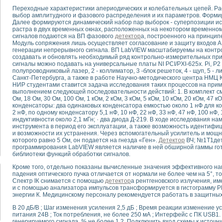
Переходные характеристики апериодических и колебательных цепей. Р
выбор амплитудного и фазового распределения и их параметров. Форми
тика, тензометрия и т.п.)
Далее формируются динамический набор пар выборок - суперпозиции ис
а измерения параметров дизельных двигателей типа В-46
растра в двух временных окнах, расположенных на некотором временн
сигналов подаются на ВП фазового
детектор
а, построенного на принцип
ия тяговых электродвигателей электровоза на базе устройств National Instr
Модуль сопряжения лишь осуществляет согласование и защиту входов А
ных инструментов
генерации непрерывного сигнала. ВП LabVIEW масштабируемы на контро
исследованию элементной базы машин
создавать и обновлять необходимый ряд контрольно-измерительных при
сигналы можно подавать на универсальные платы NI PCI/PXI-625x. Pi, P2
me module для моделирования электромагнитных процессов с целью отладки
полупроводниковый лазер, 2 - коллиматор, 3 -блок решеток, 4 - щуп, 5 - ли
рению скорости подвижного состава для тренажера машиниста состава
Санкт-Петербурга, а также в работе Научно-методического центра НМЦ К
ериментальных исследований в гиперзвуковых аэродинамических трубах
НИР студентами ставится задача исследования таких процессов на приме
выполнением следующей последовательности действий: 1. В комплект см
андарте Nl SCXI для ультразвуковых контрольно-измерительных систем
Ом, 18 Ом, 30 Ом, 100 Ом, 1 кОм, 2 кОм, 3 кОм, 5 кОм, 10 кОм, 20 кОм, 47 к
в дефектоскопии сварных швов металлоконструкций
конденсаторы: два одинаковых конденсатора емкостью около 1 нФ для к
2 нФ, по одному конденсатору 5,1 нФ, 10 нФ, 22 нФ, 33 нФ, 47 нФ, 100 нФ,
 машинного зрения в составе системы управления движением экраноплана
индуктивности около 2,1 мГн; · два диода Д-219. В ходе исследования н
е системы для лабораторных испытаний материалов методом акустической
инструмента в период его эксплуатации, а также возможность идентиф
й комплекс аппаратуры для определения тепловых и электрических характе
и возможности их устранения. Через вспомогательный усилитель и мощ
которого равно 5 Ом, он подается на гнезда «Ген».
Детектор
ВЧ; №1Т1дет
очих процессов ДВС в динамических режимах
программирования LabVIEW является наличие в ней обширной гаммы гот
никации
библиотеки функций обработки сигналов.
иний систем передачи данных
Кроме того, отдельно показаны вычисленные значения эффективного на
плекс для исследования АЧХ и ФЧХ активных фильтров
падения оптического пучка отличается от нормали не более чем на 5°, т
стенд для исследования параметров двухполюсников резонансным методом
Спектр IК снимается с помощью
детектор
а рентгеновского излучения, 
и с помощью анализатора импульсов трансформируется в гистограмму РК
тров операционных усилителей с применением аппаратно-программных ср
энергии К. Медицинскому персоналу рекомендуется работать в защитных
тель на основе цифровой обработки выборок мгновенных значений
ния выравнивания электрических каналов
B 20 дБ/В ; Шаг изменения усиления 2,5 дБ ; Время реакции изменение у
питания 24В ; Ток потребления, не более 250 мА ; Интерфейс с ПК USB1.
ния компенсации эхо-сигналов
генерируемого сигнала, % не более 1 2. Подключить вход схемы к источни