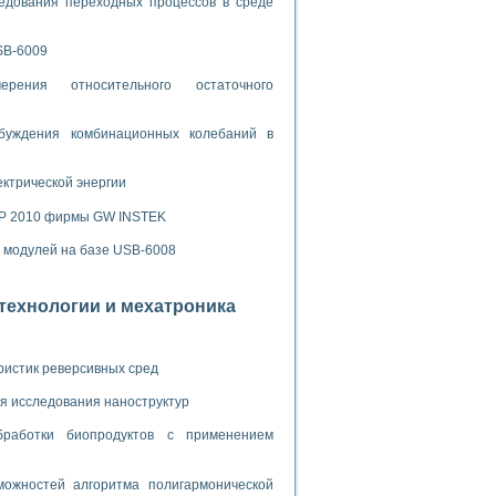
ламп
едования переходных процессов в среде
SB-6009
рения относительного остаточного
мерения температуры» в среде LabVIEW
в Нижегородском госуниверситете им. Н.И. Лобачевского
буждения комбинационных колебаний в
ых систем моделирования
ектрической энергии
й среде
SP 2010 фирмы GW INSTEK
х модулей на базе USB-6008
и информатики
го образовательного проекта РУДН
отехнологии и мехатроника
ристик реверсивных сред
я исследования наноструктур
бработки биопродуктов с применением
ожностей алгоритма полигармонической