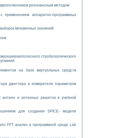
 двухполюсников резонансным методом
спользованием графической среды программирования LabVIEW
с применением аппаратно-программных
 устройства по интерфейсу RS232
выборок мгновенных значений
алов
орного практикума
сверхширокополосного стробоскопического
пускания
лементов на базе виртуальных средств
ческих монокристаллов
тора джиттера и измерителя параметров
лы»
х антенн и антенных решеток в учебной
экстраполяции
решением для создания SPICE- модели
его FFT анализ в программной среде Lab
тв управления»