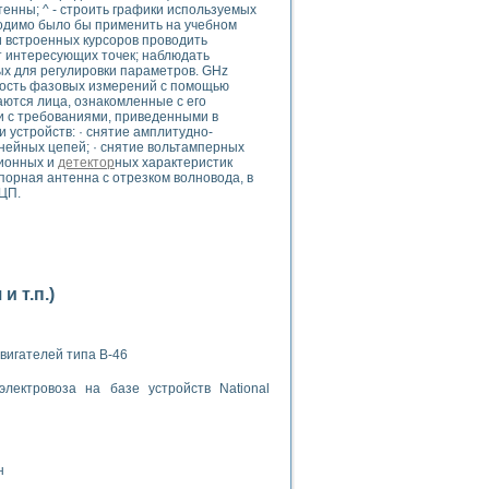
енны; ^ - строить графики используемых
ходимо было бы применить на учебном
и встроенных курсоров проводить
 интересующих точек; наблюдать
ых для регулировки параметров. GHz
Точность фазовых измерений с помощью
аются лица, ознакомленные с его
и с требованиями, приведенными в
 устройств: · снятие амплитудно-
применением технологии виртуальных приборов
нейных цепей; · снятие вольтамперных
ционных и
детектор
ных характеристик
орная антенна с отрезком волновода, в
АЦП.
ранном биореакторе
в
 т.п.)
 основе акустической эмиссии и лазерной интерферометрии
вигателей типа В-46
лектровоза на базе устройств National
боров
агрузок
н
химических предприятий