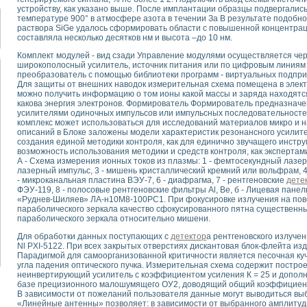
для математического моделирования сверхширокополосного стробоскопическ
устройству, как указано выше. После имплантации образцы подвергалис
оздания измерителя ВАХ фотоэлементов на базе виртуальных средств изме
температуре 900° в атмосфере азота в течении За В результате подобно
раствора SiGe удалось сформировать области с повышенной концентрац
ие генератора сигналов - имитатора джиттера и измерителя параметров д
составляла несколько десятков нм и высота –до 10 нм.
нтальное исследование линейных антенн и антенных решеток в учебной ла
Комплект модулей - вид сзади Управление модулями осуществляется ч
ского модуля с высоким разрешением для создания SPICE- модели импульсн
широкополосный усилитель, источник питания или по цифровым линиям 
ого радиолокационного сигнала и его FFT анализ в программной среде Lab V
преобразователь с помощью библиотеки программ - виртуальных подприб
я уравнений состояния для исследования переходных процессов в среде L
Для защиты от внешних наводок измерительная схема помещена в элект
можно получить информацию о том ионы какой массы и заряда находятся 
ки для устройства сбора данных NI USB-6009
какова энергия электронов. Формирователь Формирователь предназнач
ного стенда для измерения относительного остаточного электросопротивле
усилителями одиночных импульсов или импульсных последовательносте
для построения картины возбуждения комбинационных колебаний в простра
комплекс может использоваться для исследований материалов микро и н
описаний в Блоке заложены модели характеристик резонансного усилит
ределения показателей качества электрической энергии
создания единой методики контроля, как для единично звучащего инструм
 управления источником питания PSP 2010 фирмы GW INSTEK
возможность использования методики и средств контроля, как экспертам
А - Схема измерения ионных токов из плазмы: 1 - фемтосекундный лазе
т-амперных характеристик солнечных модулей на базе USB-6008
лазерный импульс, 3 - мишень кристаллический кремний или вольфрам, 4
 нано-, фемто-, биотехнологии и мехатроника
- микроканальная пластина ВЭУ-7, 6 - диафрагма, 7 - рентгеновские
дете
вка по измерению временных характеристик реверсивных сред
ФЭУ-119, 8 - полосовые рентгеновские фильтры Al, Be, б - Лицевая пане
«Руднев-Шиляев» ЛА-н10М8-100РС1. При фокусировке излучения на пов
торный комплекс на базе LabVIEW для исследования наноструктур
параболического зеркала качество сфокусированного пятна существен
я и оптимизации тепловой обработки биопродуктов с применением совреме
параболического зеркала относительно мишени.
следования функциональных возможностей алгоритма полигармонической эк
Для обработки данных поступающих с
детектор
а рентгеновского излуче
оздания экономичного виртуального полярографа на основе платы USB 6008
Nl PXI-5122. При всех закрытых отверстиях дискантовая блок-флейта изд
жения макрочастиц в упорядоченных плазменно-пылевых структурах
Парадигмой для самоорганизованной критичности является песочная куч
угла падения оптического пучка. Измерительная схема содержит постро
й диагностики крови
неинвертирующий усилитель с коэффициентом усиления К = 25 и допол
йств дисперсных продуктов при обработке возмущениями давления
базе прецизионного малошумящего ОУ2, доводящий общий коэффициент
ния сверхпроводящим соленоидом с биквадрантным источником тока
В зависимости от пожеланий пользователя данные могут выводиться вы
«Линейные антенны» позволяет: в зависимости от выбранного амплитуд
 курсе экспериментальной физики на примере выдающихся экспериментов: с