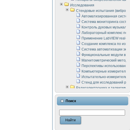
Исследования
Стендовые испытания (виброакус
Автоматизированная систем
Система мониторинга состоян
Контроль духовых музыкаль
Лабораторный комплекс по 
Применение LabVIEW real-ti
Создание комплекса по изме
Система автоматизации эксп
Функциональные модули в ст
Магнитометрический метод 
Перспективы использования
Компьютерные измерительны
Испытательно-измерительны
Стенд для исследований раб
Радиоэлектроника и телекомму
LabVIEW в расчетах радиол
Аппаратно-программный ком
Поиск
Виртуальный лабораторный 
Измерение шумовых параме
Измерительный преобразова
Инструменты для исследова
Инструменты для исследова