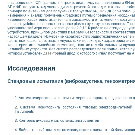
распределения ФР в раскрыве строить диаграмму направленности ДНант
 выпадения осадка в реальном времени
АР и ФР; получать вид маски и диэлектрической накладки, которые необ
лы цвета модели CIE L*a*b с использованием LabVIEW
приборе по антеннам для получения требуемых АР, ФР и ДН; при помощ
измерения и анализ полученных графиков путем определения координат
льтамперных характеристик солнечных элементов и модулей
изменения характеристик антенны в зависимости от изменения доступн
еометрического анализа в медицинской эндоскопии
electron cyclotron resonance ion source plasma by x-ray measurements. 
билизации
указанного таймера оценивалась равной 0,1°. К работе на стенде допуск
устройством, принципом действия и мерами безопасности в соответстви
ощью программно - аппаратного комплекса NI - Motion
настоящем разделе. Измерение характеристик радиотехнических цепей и
плывающих газовых пузырьков по данным эхолокационного зондирования с 
частотных, фазо-частотных, импульсных и переходных характеристик ли
онным тиристорным электроприводом
характеристик нелинейных элементов; · снятие колебательных, модуля
нелинейных устройств. Для снятия распределения поля применяется руп
котором установлен
детектор
ный диод, с которого сигнал поступает на 
AL INSTRUMENTS для автоматизации процесса очистки сточных вод в мемб
нного стенда для исследования плазменных процессов синтеза нанопорошко
Исследования
рентгеновской диагностики плазмы
электронные дифракционные датчики малых перемещений и колебаний
электрических свойств сегнетоэлектриков методом тепловых шумов
Стендовые испытания (виброакустика, тензометрия и
ждения и развития дефектов в растущем монокристалле карбида кремния на
й импедансный томограф на базе платы сбора данных PCI 6052E
характеризации механических свойств материалов в наношкале
Автоматизированная система измерения параметров дизельных д
овании металлообрабатывающих станков
Система мониторинга состояния тяговых электродвигателей э
Instruments
ких процессов получения дисперсных продуктов на основе виртуальных при
ческого зрения для контроля образцов
Контроль духовых музыкальных инструментов
ных переходных процессов при коротких замыканиях в узлах электрических н
Лабораторный комплекс по исследованию элементной базы маши
зработке обучающих информационных систем и тренажеров для персонала 