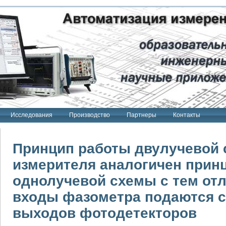
Исследования
Производство
Партнеры
Контакты
Принцип работы двулучевой
измерителя аналогичен прин
однолучевой схемы с тем отл
тенд "Сигнал-USB"
 терапии Интроскан
входы фазометра подаются с
ерительная система
выходов фотодетекторов
Сигнал-USB"
товой терапии серии СКАН