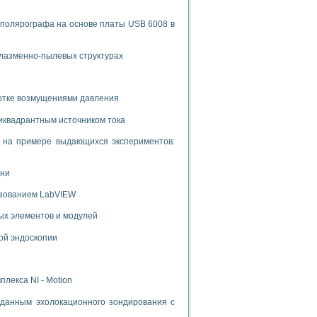
 полярографа на основе платы USB 6008 в
плазменно-пылевых структурах
ботке возмущениями давления
иквадрантным источником тока
и на примере выдающихся экспериментов:
ени
ьзованием LabVIEW
ых элементов и модулей
ой эндоскопии
лекса NI - Motion
данным эхолокационного зондирования с