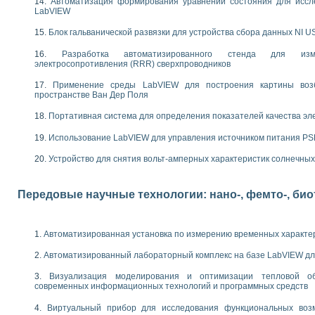
следования электрических характеристик газоразрядных и люминесцентных 
Автоматизация формирования уравнений состояния для иссл
LabVIEW
по информационно-измерительным системам (ИИС)
тотных характеристик на основе использования звуковой карты ПК
Блок гальванической развязки для устройства сбора данных NI U
 основам теории Коммутации
Разработка автоматизированного стенда для изме
бораторной работы «Имитационное моделирование погрешностей канала из
электросопротивления (RRR) сверхпроводников
электротехнике в среде LabVIEW
х национального проекта «Образование» технологий NATIONAL INSTRUMENTS 
Применение среды LabVIEW для построения картины воз
ти решателей обыкновенных дифференциальных уравнений инструментальн
пространстве Ван Дер Поля
абораторных практикумов на кафедре информационных систем МИРЭА
Портативная система для определения показателей качества эл
ва образования и подготовки преподавателей для работы в ИКТ насыщенно
рного практикума по электронике кафедры информационных систем МИРЭА
Использование LabVIEW для управления источником питания P
оратории по электротехнике в среде MULTISIM
Устройство для снятия вольт-амперных характеристик солнечны
итмы частотного анализа для LabWindows/CVI и LabVIEW
центра «Технологии NATIONAL INSTRUMENTS» в ростовском колледже связи 
ой программе «Прикладная физика и физическая информатика» инновационно
Передовые научные технологии: нано-, фемто-, би
елей постоянного тока
формирования электромагнитного поля для испытаний изделий авионики
 курсу ИИС на базе оборудования NI CompactDAQ
Автоматизированная установка по измерению временных характе
ституты
Автоматизированный лабораторный комплекс на базе LabVIEW дл
Визуализация моделирования и оптимизации тепловой о
современных информационных технологий и программных средств
Виртуальный прибор для исследования функциональных возм