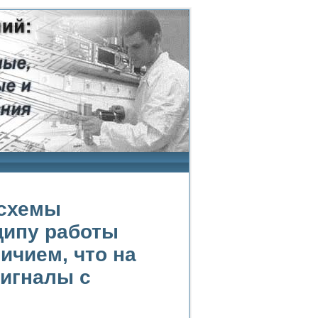
 схемы
ципу работы
ичием, что на
игналы с