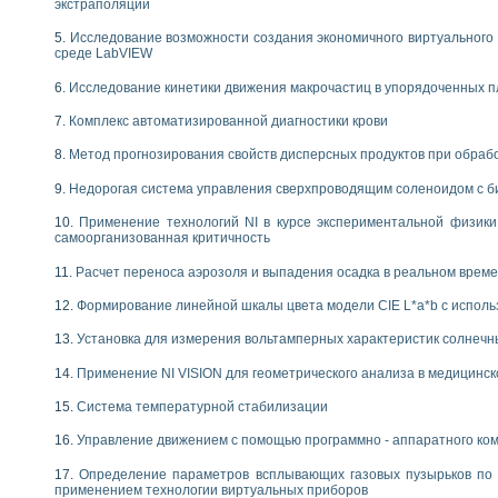
экстраполяции
Исследование возможности создания экономичного виртуального
среде LabVIEW
Исследование кинетики движения макрочастиц в упорядоченных 
Комплекс автоматизированной диагностики крови
Метод прогнозирования свойств дисперсных продуктов при обра
Недорогая система управления сверхпроводящим соленоидом с б
Применение технологий NI в курсе экспериментальной физик
самоорганизованная критичность
Расчет переноса аэрозоля и выпадения осадка в реальном врем
Формирование линейной шкалы цвета модели CIE L*a*b с испол
Установка для измерения вольтамперных характеристик солнечн
Применение NI VISION для геометрического анализа в медицинск
Система температурной стабилизации
Управление движением с помощью программно - аппаратного комп
Определение параметров всплывающих газовых пузырьков по 
применением технологии виртуальных приборов