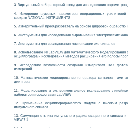
следования течения в расширяющемся канале
Виртуальный лабораторный стенд для исследования параметров
ты «Изучение магнитных свойств ферромагнетиков. Петля гистерезиса» с и
Измерение шумовых параметров операционных усилителей 
средств NATIONAL INSTRUMENTS
нов интерфейсов обмена по протоколам RS232 и GPIB / имитатор оконечного
учение адиабатического расширения газов
Измерительный преобразователь на основе цифровой обработки 
ктрических переходных характеристик асинхронных двигателей при пуске
Инструменты для исследования выравнивания электрических кан
аботки результатов измерительного экспримента
азменных измерений с помощью LabVIEW
Инструменты для исследования компенсации эхо-сигналов
мплекс. Назначение. Состав. Возможности
NATIONAL INSTRUMENTS для создания систем автоматизированного лаборат
Использование NI LabVIEW для математического моделирования 
осциллографа и исследования методов расширения его полосы про
альный и корреляционный анализ"
ания принципа действия универсального цифрового вольтметра
Исследовние возможности создания измерителя ВАХ фотоэ
е обеспечение учебных лабораторных стендов
измерений
практикум для изучения технологии выращивания полупроводниковых и опти
Математическое моделирование генератора сигналов - имита
 средствами LabVIEW
джиттера
плекс для исследования АЧХ и ФЧХ активных фильтров
ционный лабораторный практикум по курсу «радиотехнические цепи и сигна
Моделирование и экспериментальное исследование линейны
лаборатории средствами LabVIEW
реставрации одномерных сигналов на основе алгоритма полигармонической 
NATIONAL INSTRUMENTS в операционной системе LINUX
Применение осциллографического модуля с высоким раз
горитма полигармонической экстраполяции в среде LabVIEW
импульсного сигнала
ания принципа действия универсального цифрового вольтметра
Симуляция отклика импульсного радиолокационного сигнала и 
ржки принимаемых решений в среде LabVIEW
VIEW 7.1
 «Моделирование систем» и «Автоматизация проектирования систем и средс