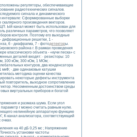
асположены регуляторы, обеспечивающие
рование радиотехнических сигналов.
следуемого сигнала и динамического
ом интервале: Сформированные выборки
е скалярного произведения векторов.
uments
ЦП. Ый канал может быть использован для
ль различных параметров, что позволяет
боров контроля. Поэтому его выходные
 - дифракционные решетки, 1 -
 систем управления электрооборудованием на электроподвижном составе (Э
нза, 6 - диафрагма, 7 - фото
детектор
ы.
ировского района г. В рамках проведения
ре классического объекта - «кучи песка» с
енных деталей входят: · резисторы: 10
Ом, 100 кОм, 300 кОм, 1 МОм; ·
олебательных контуров, два конденсатора
 1 мкФ; · две одинаковые катушки
аметилась методика оценки качества
 эмиссии
ицировать некоторые дефекты инструмента
ристик и параметров силовых полупроводниковых приборов
ный повторитель, выходное сопротивление
ектор. Несомненным достоинством среды
овых виртуальных приборов и богатой
пряжения и размаха шума. Если угол
о параметр r можно считать равным нулю.
имеющего нелинейную аппаратную функцию
', К-канал анализатора, соответствующий
едств NATIONAL INSTRUMENTS
 очках.
силения на 40 дБ 0,25 мс ; Напряжение
 Точность установки частоты
ку сигнала, а выход - к измерительному