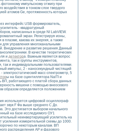
ого осциллографа и исследования методов расширения его полосы пропуска
ь фотонному импульсному отжигу при
рений
го воздействия в тонком слое твердого
ией атомов Ge, протяженность которых
життера
боратории средствами LabVIEW
ерез интерфейс USB формирователь,
ого сигнала
усилитель - квадратурный
IEW 7.1
оров, написанных в среде NI LabVIEW.
abVIEW
ромагнитный экран. Регистрируя ионы,
в плазме, какова их энергия, а также
ен для управления многоканальными
ния (RRR) сверхпроводников
й. Внедрение и развитие решения Данный
нстве Ван Дер Поля
аноэлектроники. В качестве теоретических
еля и
детектор
а. Важным является вопрос
ента, так и группы инструментов,
и, так и индивидуальными пользователями.
рный импульс, 2 - наносекундный чистящий
 - электростатический масс-спектрометр, 5
ктор
ы на базе сцинтиллятора NalTI и
ль ВП, работающего с платой сбора данных
ерхность мишени с помощью внеосевого
ным образом определяется положением
нных информационных технологий и программных средств
страполяции
ния используется цифровой осциллограф
 в среде LabVIEW
ает звук F Фа выше среднего С До.
а. Это достигается выбором начального
енный на базе исследуемого ОУ1
нительный неинвертирующий усилитель на
 усиления измерительной схемы до 1000.
борочно по некоторым каналам. ВП
ного распределения АР и фазового
амоорганизованная критичность