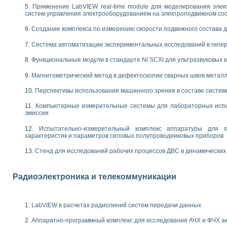
енажеров путем моделирования технологических процессов пищевых произво
Применение LabVIEW real-time module для моделирования элек
изации и защиты ускорителя ЛУЭ-200
систем управления электрооборудованием на электроподвижном со
равления процессом цементирования нефтегазовых скважин
Создание комплекса по измерению скорости подвижного состава 
азовой среды специальной барокамеры
еспечения с использованием среды графического программирования LabVIE
Система автоматизации экспериментальных исследований в гипер
NATIONAL INSTRUMENTS при разработке автоматизированного комплекса для
енной термотрансферной маркировки изделий
Функциональные модули в стандарте Nl SCXI для ультразвуковых
ких исследований на базе LabVIEW
Магнитометрический метод в дефектоскопии сварных швов метал
танса для исследова¬ния электрофизических свойств аморфного гидрогениз
ных переходных процессов при коротких замыканиях в узлах электрических н
Перспективы использования машинного зрения в составе систе
ктрических переходных характеристик асинхронных двигателей при пуске
Компьютерные измерительные системы для лабораторных испы
арных швов на базе технологий фирмы NATIONAL INSTRUMENTS
эмиссии
применением неиндустриальных камер в производственных условиях
и эффективности систем управления в интегрированных средах
Испытательно-измерительный комплекс аппаратуры для о
характеристик и параметров силовых полупроводниковых приборов
ебные стенды
го стенда по измерению профиля зеркальной антенны и построению диагра
Стенд для исследований рабочих процессов ДВС в динамических
торные комплексы для вузов, осуществляющих подготовку специалистов по
следования нелинейных резистивных цепей
приборов в процесе изучения специальных дисциплин в технических коллед
Радиоэлектроника и телекоммуникации
LECTRONICS WORKBENCH-MULTISIM для электротехнической подготовки инже
 дисциплине «Цифровые вычислительные устройства и микропроцессоры приб
 ИНС на основе LabVIEW
LabVIEW в расчетах радиолиний систем передачи данных
 основам теории коммутации
Аппаратно-программный комплекс для исследования АЧХ и ФЧХ а
IEW для создания лабораторного практикума по измерениям магнитных вели