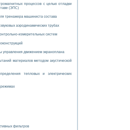
дств с использованием языка программирования LabVIEW
тромагнитных процессов с целью отладки
ставе (ЭПС)
для тренажера машиниста состава
W для моделирования типовых химико-технологических процессов
звуковых аэродинамических трубах
 исследования средств измерения температуры
 контрольно-измерительных систем
локонструкций
ированного карбида кремния (A-SIC:H)
агрузок
мы управления движением экраноплана
таний материалов методом акустической
пределения тепловых и электрических
ммы направленности
 режимах
 пищевой инженерии
жах
неров-неэлектриков
орных комплексов» на основе Multisim
ктивных фильтров
чин