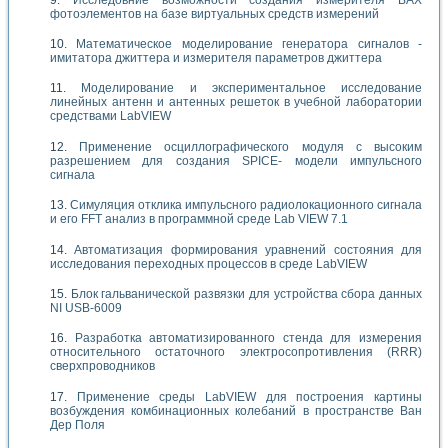
фотоэлементов на базе виртуальных средств измерений
Математическое моделирование генератора сигналов -
имитатора джиттера и измерителя параметров джиттера
Моделирование и экспериментальное исследование
линейных антенн и антенных решеток в учебной лаборатории
средствами LabVIEW
Применение осциллографического модуля с высоким
разрешением для создания SPICE- модели импульсного
сигнала
Симуляция отклика импульсного радиолокационного сигнала
и его FFT анализ в программной среде Lab VIEW 7.1
Автоматизация формирования уравнений состояния для
исследования переходных процессов в среде LabVIEW
Блок гальванической развязки для устройства сбора данных
NI USB-6009
Разработка автоматизированного стенда для измерения
относительного остаточного электросопротивления (RRR)
сверхпроводников
Применение среды LabVIEW для построения картины
возбуждения комбинационных колебаний в пространстве Ван
Дер Поля