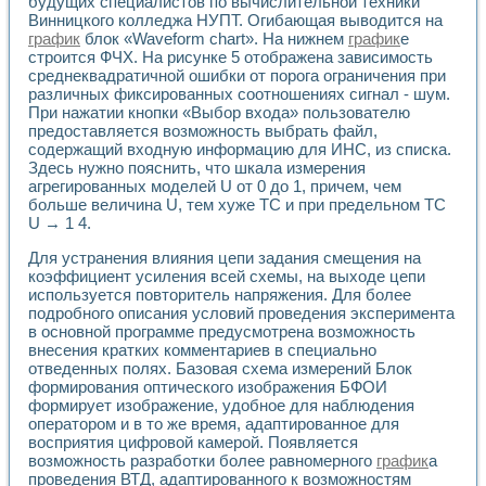
будущих специалистов по вычислительной техники
Разработка виртуальных тренажеров путем моделировани
Винницкого колледжа НУПТ. Огибающая выводится на
Система блокировок, сигнализации и защиты ускорителя 
график
блок «Waveform chart». На нижнем
график
е
Система сбора данных и управления процессом цементир
строится ФЧХ. На рисунке 5 отображена зависимость
Управление температурой газовой среды специальной ба
среднеквадратичной ошибки от порога ограничения при
Разработка программного обеспечения с использованием
различных фиксированных соотношениях сигнал - шум.
Использование технологий NATIONAL INSTRUMENTS при ра
При нажатии кнопки «Выбор входа» пользователю
Оборудование для промышленной термотрансферной мар
предоставляется возможность выбрать файл,
Автоматизация реометрических исследований на базе La
содержащий входную информацию для ИНС, из списка.
Здесь нужно пояснить, что шкала измерения
Применение измерителя иммитанса для исследова¬ния эле
агрегированных моделей U от 0 до 1, причем, чем
Исследование электромагнитных переходных процессов при
больше величина U, тем хуже ТС и при предельном ТС
Стенд для исследования электрических переходных харак
U → 1 4.
Автоматизация контроля сварных швов на базе техноло
Измерительный контроль с применением неиндустриальны
Для устранения влияния цепи задания смещения на
Моделирование надежности и эффективности систем упра
коэффициент усиления всей схемы, на выходе цепи
Лабораторные практикумы и учебные стенды
используется повторитель напряжения. Для более
подробного описания условий проведения эксперимента
Автоматизация лабораторного стенда по измерению проф
в основной программе предусмотрена возможность
Автоматизированные лабораторные комплексы для вузов,
внесения кратких комментариев в специально
Виртуальный прибор для исследования нелинейных рези
отведенных полях. Базовая схема измерений Блок
Использование виртуальных приборов в процесе изучения
формирования оптического изображения БФОИ
Использование программ ELECTRONICS WORKBENCH-MULTI
формирует изображение, удобное для наблюдения
Лабораторный практикум по дисциплине «Цифровые вычис
оператором и в то же время, адаптированное для
Лабораторный практикум по ИНС на основе LabVIEW
восприятия цифровой камерой. Появляется
Лабораторный практикум по основам теории коммутации
возможность разработки более равномерного
график
а
Опыт использования NI LabVIEW для создания лабораторн
проведения ВТД, адаптированного к возможностям