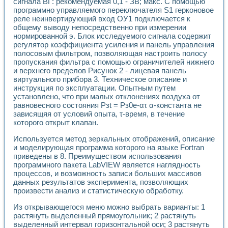
Универсальный стенд для исследования электрических ха
сигнала ВГ: рекомендуемая 0,1 - ЗВ; макс. С помощью
программно управляемого переключателя S1 герконовое
Лабораторные практикумы по информационно-измерител
реле неинвертирующий вход ОУ1 подключается к
Виртуальный измеритель частотных характеристик на осн
общему выводу непосредственно при измерении
Лабораторный практикум по основам теории Коммутации
нормированной э. Блок исследуемого сигнала содержит
Разработка виртуальной лабораторной работы «Имитаци
регулятор коэффициента усиления и панель управления
Виртуальные практикумы по электротехнике в среде LabV
полосовым фильтром, позволяющая настроить полосу
Из опыта внедрения в рамках национального проекта «Об
пропускания фильтра с помощью ограничителей нижнего
Исследование эффективности решателей обыкновенных 
и верхнего пределов Рисунок 2 - лицевая панель
Опыт разработки LabVIEW лабораторных практикумов н
виртуального прибора 3. Техническое описание и
Проблемы повышения качества образования и подготовки
инструкция по эксплуатации. Опытным путем
установлено, что при малых отклонениях воздуха от
Развитие LabVIEW лабораторного практикума по электр
равновесного состояния Рзt = Рз0е-ατ α-константа не
Разработка виртуальной лаборатории по электротехнике 
зависящяя от условий опыта, τ-время, в течение
Усовершенствованные алгоритмы частотного анализа для
которого открыт клапан.
Об опыте работы учебного центра «Технологии NATIONAL
Технологии NI в магистерской программе «Прикладная фи
Используется метод зеркальных отображений, описание
Система диагностики двигателей постоянного тока
и моделирующая программа которого на языке Fortran
Автоматизированный стенд формирования электромагнитн
приведены в 8. Преимуществом использования
программного пакета LabVIEW является наглядность
Лабораторный практикум по курсу ИИС на базе оборудов
процессов, и возможность записи больших массивов
Партнеры
данных результатов эксперимента, позволяющих
Академические и отраслевые институты
произвести анализ и статистическую обработку.
Учебные заведения
Бизнес
Из открывающегося меню можно выбрать варианты: 1
Контакты
растянуть выделенный прямоугольник; 2 растянуть
выделенный интервал горизонтальной оси; 3 растянуть