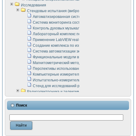
Исследования
Стендовые испытания (виброакустика, тензометрия и т.п.)
Автоматизированная система измерения параметров дизе
Система мониторинга состояния тяговых электродвигателей
Контроль духовых музыкальных инструментов
Лабораторный комплекс по исследованию элементной ба
Применение LabVIEW real-time module для моделирования
Создание комплекса по измерению скорости подвижного с
Система автоматизации экспериментальных исследований 
Функциональные модули в стандарте Nl SCXI для ультраз
Магнитометрический метод в дефектоскопии сварных шво
Перспективы использования машинного зрения в составе
Компьютерные измерительные системы для лабораторных
Испытательно-измерительный комплекс аппаратуры для о
Стенд для исследований рабочих процессов ДВС в динам
Радиоэлектроника и телекоммуникации
LabVIEW в расчетах радиолиний систем передачи данных
Аппаратно-программный комплекс для исследования АЧХ 
Поиск
Виртуальный лабораторный стенд для исследования пар
Измерение шумовых параметров операционных усилител
Измерительный преобразователь на основе цифровой обр
Инструменты для исследования выравнивания электричес
Инструменты для исследования компенсации эхо-сигнало