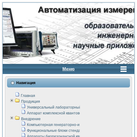
Меню
Навигация
Главная
Продукция
Универсальный лабораторный стенд "Сигнал-USB"
Аппарат комплексной квантовой терапии Интроскан
Внедрение
Компьютерная генераторно-измерительная система
Функциональные блоки стенда "Сигнал-USB"
Аппараты биорезонансной квантовой терапии серии СКАН