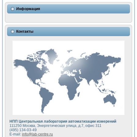
Использование NI LabVIEW для математического моделир
Исследовние возможности создания измерителя ВАХ фото
Информация
Математическое моделирование генератора сигналов - и
Моделирование и экспериментальное исследование линей
Применение осциллографического модуля с высоким разр
Симуляция отклика импульсного радиолокационного сигнал
Контакты
Автоматизация формирования уравнений состояния для и
Блок гальванической развязки для устройства сбора данн
Разработка автоматизированного стенда для измерения о
Применение среды LabVIEW для построения картины возб
Портативная система для определения показателей качес
Использование LabVIEW для управления источником пит
Устройство для снятия вольт-амперных характеристик со
Передовые научные технологии: нано-, фемто-, биотехнологи
Автоматизированная установка по измерению временных 
Автоматизированный лабораторный комплекс на базе Lab
Визуализация моделирования и оптимизации тепловой об
Виртуальный прибор для исследования функциональных в
Исследование возможности создания экономичного виртуа
Исследование кинетики движения макрочастиц в упорядо
Комплекс автоматизированной диагностики крови
НПП Центральная лаборатория автоматизации измерений
Метод прогнозирования свойств дисперсных продуктов п
111250 Москва, Энергетическая улица, д.7, офис 311
Недорогая система управления сверхпроводящим соленои
(495) 134-03-49
E-mail:
info@lab-centre.ru
Применение технологий NI в курсе экспериментальной фи