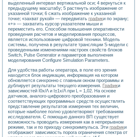
выделенный интервал вертикальной оси; 4 вернуться к
предыдущему масштабу; 5 растянуть изображение от
указанной точки; 6 сжать изображение к указанной
точке; «захват рукой» — передвигать
график
и по экрану;
«+» — захватить курсор указателем мыши и
переместить его. Способом повышения оперативности
проведения расчетов и моделирования процессов,
является использование цифровой техники. Модель
системы, получена в результате трансляции S-модели с
проведенными изменениями настроек свойств блоков
Switch, Pulse Generator и параметров выполнения
моделирования Configure Simulation Parameters.
Для удобства работы оператора, в поле его зрения
находится блок индикации, информация на котором
обновляется синхронно с главным окном программы и
дублирует результаты текущего измерения.
График
и
зависимостей I0х/Λ и I±1х/Λ при L = 1,02. На основе
датчиков, аналого-цифрового преобразования и
соответствующих программных средств осуществлять
представление результатов измерения тех величин,
которые наиболее полно удовлетворяют требованиям
исследователя. С помощью данного ВП существует
возможность проводить измерения как в непрерывном
режиме, так и по приходу синхроимпульса. Эти
график
и
отображают зависимость порога ограничения спектра от