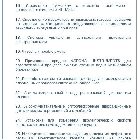
Управление движением с помощью программно -
аппаратного комплекса NI - Motion
Определение параметров всплывающих газовых пузырьков
по данным эхолокационного зондирования с применением
технологии виртуальных приборов
Система управления асинхронным тиристорным
электроприводом
Лазерный профилометр
Применение средств NATIONAL INSTRUMENTS для
автоматизации процесса очистки сточных вод в мембранном
биореакторе
Разработка автоматизированного стенда для исследования
плазменных процессов синтеза нанопорошков
Автоматизированный стенд рентгеновской диагностики
плазмы
Высокочувствительные оптоэлектронные дифракционные
датчики малых перемещений и колебаний
Установка для измерения диэлектрических свойств
сегнетоэлектриков методом тепловых шумов
Исследование кинетики зарождения и развития дефектов в
растущем монокристалле карбида кремния на основе