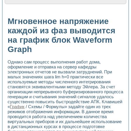
Расчет переноса аэрозоля и выпадения осадка в реально
Формирование линейной шкалы цвета модели CIE L*a*b с
Установка для измерения вольтамперных характеристик с
Мгновенное напряжение
Применение NI VISION для геометрического анализа в ме
Система температурной стабилизации
каждой из фаз выводится
Управление движением с помощью программно - аппаратног
на график блок Waveform
Определение параметров всплывающих газовых пузырьков
Система управления асинхронным тиристорным электроп
Graph
Лазерный профилометр
Применение средств NATIONAL INSTRUMENTS для автомат
Разработка автоматизированного стенда для исследован
Однако сам процесс выполнения работ дома,
Автоматизированный стенд рентгеновской диагностики п
оформление и отправка на сервер кафедры
Высокочувствительные оптоэлектронные дифракционные 
электронных отчетов не вызвали затруднений. При
Установка для измерения диэлектрических свойств сегне
малых значениях шага lim h=0 практически все
используемые методы численного интегрирования
Исследование кинетики зарождения и развития дефектов 
становятся эквивалентными методу Эйлера. За счет
Лабораторный электрический импедансный томограф на б
организации непрерывного буферизированного процесса
Микрозондовая система для характеризации механических
генерации и считывания значений сигналов удалось
Метод траекторий в исследовании металлообрабатывающ
существенно повысить быстродействие АПК. Клавишей
Промышленная автоматизация
«
График
/ Схемы / Формулы» задайте один из трех
Автоматизация технологических процессов получения дис
режимов отображения информации. В данное время
Использование систем технического зрения для контроля
проводится работа над увеличением количества
Исследование электромагнитных переходных процессов при
виртуальных приборов и их дальнейшее использование
в дистанционных курсах в процессе подготовке
Применение LabVIEW при разработке обучающих информа