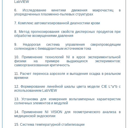
LabVIEW
Исследование кинетики движения макрочастиц в
упорядоченных плазменно-пылевых структурах
Комплекс автоматизированной диагностики крови
Метод прогнозирования свойств дисперсных продуктов при
обработке возмущениями давления
Недорогая система управления сверхпроводящим
соленоидом с биквадрантным источником тока
Применение технологий NI в курсе экспериментальной
физики на примере выдающихся экспериментов:
самоорганизованная критичность
Расчет переноса аэрозоля и выпадения осадка в реальном
времени
Формирование линейной шкалы цвета модели CIE L*a*b с
использованием LabVIEW
Установка для измерения вольтамперных характеристик
солнечных элементов и модулей
Применение NI VISION для геометрического анализа в
медицинской эндоскопии
Система температурной стабилизации