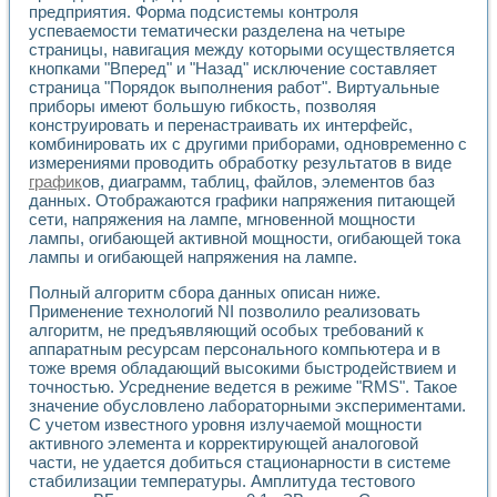
предприятия. Форма подсистемы контроля
Применение LabVIEW для исследования течения в расши
успеваемости тематически разделена на четыре
Создание виртуальной работы «Изучение магнитных свой
страницы, навигация между которыми осуществляется
Обратный маятник
кнопками "Вперед" и "Назад" исключение составляет
Устройство для изучения основ интерфейсов обмена по п
страница "Порядок выполнения работ". Виртуальные
Лабораторный практикум: изучение адиабатического расш
приборы имеют большую гибкость, позволяя
Стенд для исследования электрических переходных харак
конструировать и перенастраивать их интерфейс,
Система статистической обработки результатов измерите
комбинировать их с другими приборами, одновременно с
Автоматизация лазерно-плазменных измерений с помощ
измерениями проводить обработку результатов в виде
график
ов, диаграмм, таблиц, файлов, элементов баз
Модельно-измерительный комплекс. Назначение. Состав.
данных. Отображаются графики напряжения питающей
Использование технологий NATIONAL INSTRUMENTS для с
сети, напряжения на лампе, мгновенной мощности
Учебный практикум "Спектральный и корреляционный ана
лампы, огибающей активной мощности, огибающей тока
Учебный стенд для исследования принципа действия унив
лампы и огибающей напряжения на лампе.
Оборудование и программное обеспечение учебных лабор
Виртуальный лабораторный практикум для изучения техн
Полный алгоритм сбора данных описан ниже.
Управление роботом ТУР-10 средствами LabVIEW
Применение технологий NI позволило реализовать
Аппаратно-программный комплекс для исследования АЧХ 
алгоритм, не предъявляющий особых требований к
аппаратным ресурсам персонального компьютера и в
Автоматизированный дистанционный лабораторный практи
тоже время обладающий высокими быстродействием и
Исследование возможности реставрации одномерных сигн
точностью. Усреднение ведется в режиме "RMS". Такое
Использование технологий NATIONAL INSTRUMENTS в оп
значение обусловлено лабораторными экспериментами.
Разработка модификаций алгоритма полигармонической э
С учетом известного уровня излучаемой мощности
Учебный стенд для исследования принципа действия унив
активного элемента и корректирующей аналоговой
Виртуальная система поддержки принимаемых решений в
части, не удается добиться стационарности в системе
Преемственность дисциплин «Моделирование систем» и «
стабилизации температуры. Амплитуда тестового