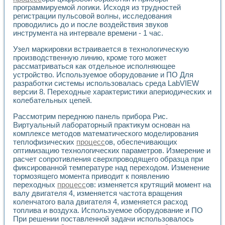
Применение LabVIEW для исследования течения в расши
программируемой логики. Исходя из трудностей
Создание виртуальной работы «Изучение магнитных свой
регистрации пульсовой волны, исследования
проводились до и после воздействия звуков
Обратный маятник
инструмента на интервале времени - 1 час.
Устройство для изучения основ интерфейсов обмена по п
Лабораторный практикум: изучение адиабатического расш
Узел маркировки встраивается в технологическую
Стенд для исследования электрических переходных харак
производственную линию, кроме того может
Система статистической обработки результатов измерите
рассматриваться как отдельное исполняющее
Автоматизация лазерно-плазменных измерений с помощ
устройство. Используемое оборудование и ПО Для
Модельно-измерительный комплекс. Назначение. Состав.
разработки системы использовалась среда LabVIEW
версии 8. Переходные характеристики апериодических и
Использование технологий NATIONAL INSTRUMENTS для с
колебательных цепей.
Учебный практикум "Спектральный и корреляционный ана
Учебный стенд для исследования принципа действия унив
Рассмотрим переднюю панель прибора Рис.
Оборудование и программное обеспечение учебных лабор
Виртуальный лабораторный практикум основан на
Виртуальный лабораторный практикум для изучения техн
комплексе методов математического моделирования
Управление роботом ТУР-10 средствами LabVIEW
теплофизических
процесс
ов, обеспечивающих
Аппаратно-программный комплекс для исследования АЧХ 
оптимизацию технологических параметров. Измерение и
Автоматизированный дистанционный лабораторный практи
расчет сопротивления сверхпроводящего образца при
фиксированной температуре над переходом. Изменение
Исследование возможности реставрации одномерных сигн
тормозящего момента приводит к появлению
Использование технологий NATIONAL INSTRUMENTS в оп
переходных
процесс
ов: изменяется крутящий момент на
Разработка модификаций алгоритма полигармонической э
валу двигателя 4, изменяется частота вращения
Учебный стенд для исследования принципа действия унив
коленчатого вала двигателя 4, изменяется расход
Виртуальная система поддержки принимаемых решений в
топлива и воздуха. Используемое оборудование и ПО
Преемственность дисциплин «Моделирование систем» и «
При решении поставленной задачи использовалось