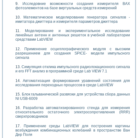
Исследовние возможности создания измерителя ВАХ
фотоэлементов на базе виртуальных средств измерений
Математическое моделирование генератора сигналов -
имитатора джиттера и измерителя параметров джиттера
Моделирование и экспериментальное исследование
линейных антенн и антенных решеток в учебной лаборатории
средствами LabVIEW
Применение осциллографического модуля с высоким
разрешением для создания SPICE- модели импульсного
сигнала
Симуляция отклика импульсного радиолокационного сигнала
и его FFT анализ в программной среде Lab VIEW 7.1
Автоматизация формирования уравнений состояния для
исследования переходных процессов в среде LabVIEW
Блок гальванической развязки для устройства сбора данных
NI USB-6009
Разработка автоматизированного стенда для измерения
относительного остаточного электросопротивления (RRR)
сверхпроводников
Применение среды LabVIEW для построения картины
возбуждения комбинационных колебаний в пространстве Ван
Дер Поля