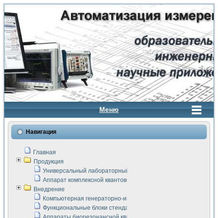
Меню
Навигация
Главная
Продукция
Универсальный лабораторный стенд "Сигнал-USB"
Аппарат комплексной квантовой терапии Интроскан
Внедрение
Компьютерная генераторно-измерительная система
Функциональные блоки стенда "Сигнал-USB"
Аппараты биорезонансной квантовой терапии серии СКАН