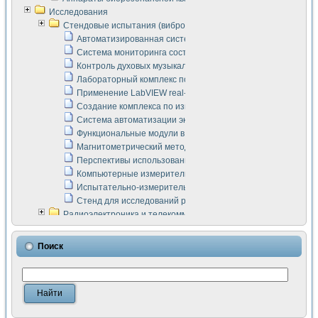
Исследования
Стендовые испытания (виброакустика, тензометрия и т.п.)
Автоматизированная система измерения параметров дизе
Система мониторинга состояния тяговых электродвигателей
Контроль духовых музыкальных инструментов
Лабораторный комплекс по исследованию элементной ба
Применение LabVIEW real-time module для моделирования
Создание комплекса по измерению скорости подвижного с
Система автоматизации экспериментальных исследований 
Функциональные модули в стандарте Nl SCXI для ультраз
Магнитометрический метод в дефектоскопии сварных шво
Перспективы использования машинного зрения в составе
Компьютерные измерительные системы для лабораторных
Испытательно-измерительный комплекс аппаратуры для о
Стенд для исследований рабочих процессов ДВС в динам
Радиоэлектроника и телекоммуникации
LabVIEW в расчетах радиолиний систем передачи данных
Аппаратно-программный комплекс для исследования АЧХ 
Поиск
Виртуальный лабораторный стенд для исследования пар
Измерение шумовых параметров операционных усилител
Измерительный преобразователь на основе цифровой обр
Инструменты для исследования выравнивания электричес
Инструменты для исследования компенсации эхо-сигнало