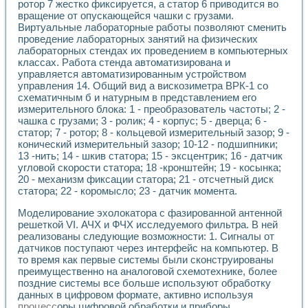
Разработка виртуальных тренажеров путем моделировани
ротор 7 жестко фиксируется, а статор 6 приводится во
вращение от опускающейся чашки с грузами.
Система блокировок, сигнализации и защиты ускорителя 
Виртуальные лабораторные работы позволяют сменить
Система сбора данных и управления процессом цементир
проведение лабораторных занятий на физических
Управление температурой газовой среды специальной ба
лабораторных стендах их проведением в компьютерных
Разработка программного обеспечения с использованием
классах. Работа стенда автоматизирована и
Использование технологий NATIONAL INSTRUMENTS при ра
управляется автоматизированным устройством
Оборудование для промышленной термотрансферной мар
управления 14. Общий вид а вискозиметра ВРК-1 со
Автоматизация реометрических исследований на базе La
схематичным б и натурным в представлением его
Применение измерителя иммитанса для исследова¬ния эле
измерительного блока: 1 - преобразователь частоты; 2 -
Исследование электромагнитных переходных процессов при
чашка с грузами; 3 - ролик; 4 - корпус; 5 - дверца; 6 -
статор; 7 - ротор; 8 - кольцевой измерительный зазор; 9 -
Стенд для исследования электрических переходных харак
конический измерительный зазор; 10-12 - подшипники;
Автоматизация контроля сварных швов на базе техноло
13 -нить; 14 - шкив статора; 15 - эксцентрик; 16 - датчик
Измерительный контроль с применением неиндустриальны
угловой скорости статора; 18 -кронштейн; 19 - косынка;
Моделирование надежности и эффективности систем упра
20 - механизм фиксации статора; 21 - отсчетный диск
Лабораторные практикумы и учебные стенды
статора; 22 - коромысло; 23 - датчик момента.
Автоматизация лабораторного стенда по измерению проф
Автоматизированные лабораторные комплексы для вузов,
Моделирование эхолокатора с фазированной антенной
решеткой VI. АЧХ и ФЧХ исследуемого фильтра. В ней
Виртуальный прибор для исследования нелинейных рези
реализованы следующие возможности: 1. Сигналы от
Использование виртуальных приборов в процесе изучения
датчиков поступают через интерфейс на компьютер. В
Использование программ ELECTRONICS WORKBENCH-MULTI
то время как первые системы были сконструированы
Лабораторный практикум по дисциплине «Цифровые вычис
преимущественно на аналоговой схемотехнике, более
Лабораторный практикум по ИНС на основе LabVIEW
поздние системы все больше используют обработку
Лабораторный практикум по основам теории коммутации
данных в цифровом формате, активно используя
Опыт использования NI LabVIEW для создания лабораторн
процесс
оры цифровой обработки и приборы