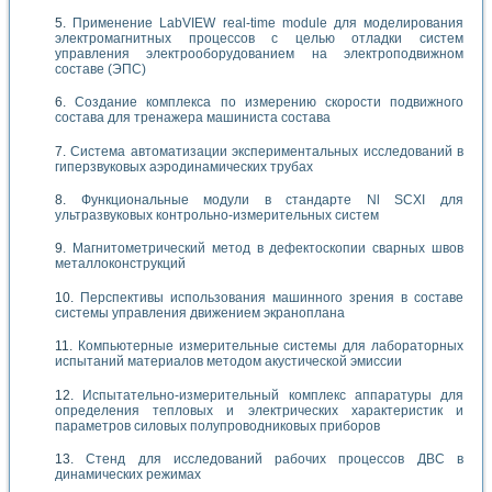
Применение LabVIEW real-time module для моделирования
электромагнитных процессов с целью отладки систем
управления электрооборудованием на электроподвижном
составе (ЭПС)
Создание комплекса по измерению скорости подвижного
состава для тренажера машиниста состава
Система автоматизации экспериментальных исследований в
гиперзвуковых аэродинамических трубах
Функциональные модули в стандарте Nl SCXI для
ультразвуковых контрольно-измерительных систем
Магнитометрический метод в дефектоскопии сварных швов
металлоконструкций
Перспективы использования машинного зрения в составе
системы управления движением экраноплана
Компьютерные измерительные системы для лабораторных
испытаний материалов методом акустической эмиссии
Испытательно-измерительный комплекс аппаратуры для
определения тепловых и электрических характеристик и
параметров силовых полупроводниковых приборов
Стенд для исследований рабочих процессов ДВС в
динамических режимах