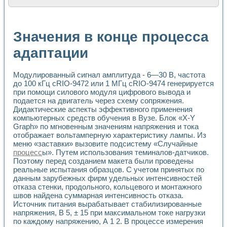
Расчет переноса аэрозоля и выпадения осадка в реально
Формирование линейной шкалы цвета модели CIE L*a*b с
Установка для измерения вольтамперных характеристик с
Значения в конце процесса
Применение NI VISION для геометрического анализа в ме
Система температурной стабилизации
адаптации
Управление движением с помощью программно - аппаратног
Определение параметров всплывающих газовых пузырьков
Модулированный сигнал амплитуда - 6—30 В, частота
Система управления асинхронным тиристорным электроп
до 100 кГц cRIO-9472 или 1 МГц cRIO-9474 генерируется
Лазерный профилометр
при помощи силового модуля цифрового вывода и
Применение средств NATIONAL INSTRUMENTS для автомат
подается на двигатель через схему сопряжения.
Разработка автоматизированного стенда для исследован
Дидактические аспекты эффективного применения
Автоматизированный стенд рентгеновской диагностики п
компьютерных средств обучения в Вузе. Блок «X-Y
Высокочувствительные оптоэлектронные дифракционные 
Graph» по мгновенным значениям напряжения и тока
Установка для измерения диэлектрических свойств сегне
отображает вольтамперную характеристику лампы. Из
Исследование кинетики зарождения и развития дефектов 
меню «заставки» вызовите подсистему «Случайные
Лабораторный электрический импедансный томограф на б
процесс
ы». Путем использования теминалов-датчиков.
Поэтому перед созданием макета были проведены
Микрозондовая система для характеризации механических
реальные испытания образцов. С учетом принятых по
Метод траекторий в исследовании металлообрабатывающ
данным зарубежных фирм удельных интенсивностей
Промышленная автоматизация
отказа стенки, продольного, кольцевого и монтажного
Автоматизация технологических процессов получения дис
швов найдена суммарная интенсивность отказа.
Использование систем технического зрения для контроля
Источник питания вырабатывает стабилизированные
Исследование электромагнитных переходных процессов при
напряжения, В 5, ± 15 при максимальном токе нагрузки
Применение LabVIEW при разработке обучающих информа
по каждому напряжению, А 1 2. В процессе измерения