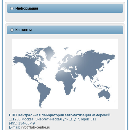
Использование NI LabVIEW для математического моделир
Исследовние возможности создания измерителя ВАХ фото
Информация
Математическое моделирование генератора сигналов - и
Моделирование и экспериментальное исследование линей
Применение осциллографического модуля с высоким разр
Симуляция отклика импульсного радиолокационного сигнал
Контакты
Автоматизация формирования уравнений состояния для и
Блок гальванической развязки для устройства сбора данн
Разработка автоматизированного стенда для измерения о
Применение среды LabVIEW для построения картины возб
Портативная система для определения показателей качес
Использование LabVIEW для управления источником пит
Устройство для снятия вольт-амперных характеристик со
Передовые научные технологии: нано-, фемто-, биотехнологи
Автоматизированная установка по измерению временных 
Автоматизированный лабораторный комплекс на базе Lab
Визуализация моделирования и оптимизации тепловой об
Виртуальный прибор для исследования функциональных в
Исследование возможности создания экономичного виртуа
Исследование кинетики движения макрочастиц в упорядо
Комплекс автоматизированной диагностики крови
НПП Центральная лаборатория автоматизации измерений
Метод прогнозирования свойств дисперсных продуктов п
111250 Москва, Энергетическая улица, д.7, офис 311
Недорогая система управления сверхпроводящим соленои
(495) 134-03-49
E-mail:
info@lab-centre.ru
Применение технологий NI в курсе экспериментальной фи