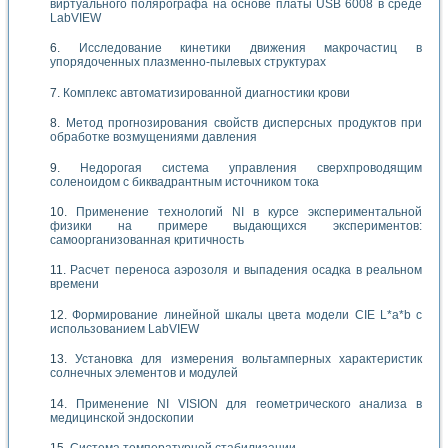
виртуального полярографа на основе платы USB 6008 в среде
LabVIEW
Исследование кинетики движения макрочастиц в
упорядоченных плазменно-пылевых структурах
Комплекс автоматизированной диагностики крови
Метод прогнозирования свойств дисперсных продуктов при
обработке возмущениями давления
Недорогая система управления сверхпроводящим
соленоидом с биквадрантным источником тока
Применение технологий NI в курсе экспериментальной
физики на примере выдающихся экспериментов:
самоорганизованная критичность
Расчет переноса аэрозоля и выпадения осадка в реальном
времени
Формирование линейной шкалы цвета модели CIE L*a*b с
использованием LabVIEW
Установка для измерения вольтамперных характеристик
солнечных элементов и модулей
Применение NI VISION для геометрического анализа в
медицинской эндоскопии
Система температурной стабилизации