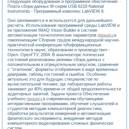
Универсальный стенд для исследования электрических ха
следующее оборудование и программное обеспечение: -
Лабораторные практикумы по информационно-измерител
Плата сбора данных М-серии USB 6218 National
Instruments - Программный комплекс LabVIEW 8.
Виртуальный измеритель частотных характеристик на осн
Лабораторный практикум по основам теории Коммутации
Оно запоминается и используется для дальнейшего
Разработка виртуальной лабораторной работы «Имитаци
расчёта. Использование программной среды LabVIEW и
Виртуальные практикумы по электротехнике в среде LabV
ее приложения IMAQ Vision Builder в системе
Из опыта внедрения в рамках национального проекта «Об
автоматизации технологических параметров
процесс
а
Исследование эффективности решателей обыкновенных 
гомогенизации/ Сборник трудов международной научно-
Опыт разработки LabVIEW лабораторных практикумов н
практической конференции «Информационные
Проблемы повышения качества образования и подготовки
технологии в науке, образовании и производстве» -
Орел: ОрелГТУ, 2004. В анализаторе логических
Развитие LabVIEW лабораторного практикума по электр
состояний реализованы режимы сбора данных с
Разработка виртуальной лаборатории по электротехнике 
положительным и отрицательным запуском, сравнения
Усовершенствованные алгоритмы частотного анализа для
с "эталоном", форматы отображения в виде временных
Об опыте работы учебного центра «Технологии NATIONAL
диаграмм, таблиц состояний и ошибок. Особенно
Технологии NI в магистерской программе «Прикладная фи
актуально это для будущих специалистов по
Система диагностики двигателей постоянного тока
вычислительной технике, где лабораторные работы
Автоматизированный стенд формирования электромагнитн
занимают до 40% времени от общей продолжительности
Лабораторный практикум по курсу ИИС на базе оборудов
аудиторных занятий. Задачи проекта Обеспечение
учебного
процесс
а современными обучающими
Партнеры
интерактивными программами, обучение слушателей и
Академические и отраслевые институты
студентов методам компьютерной диагностики,
Учебные заведения
обработки результатов измерений и автоматизации
Бизнес
физического эксперимента, внедрение методов
Контакты
компьютерного моделирования сложных физических
систем.