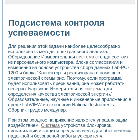
Расчет переноса аэрозоля и выпадения осадка в реально
Формирование линейной шкалы цвета модели CIE L*a*b с
Установка для измерения вольтамперных характеристик с
Подсистема контроля
Применение NI VISION для геометрического анализа в ме
Система температурной стабилизации
успеваемости
Управление движением с помощью программно - аппаратног
Определение параметров всплывающих газовых пузырьков
Для решения этой задачи наиболее целесообразно
Система управления асинхронным тиристорным электроп
использовать методы спектрального анализа.
Лазерный профилометр
Оборудование Измерительная
система
стенда состоит
Применение средств NATIONAL INSTRUMENTS для автомат
из персонального компьютера, блока согласования и
Разработка автоматизированного стенда для исследован
измерения на основе устройства сбора данных Lab-PC-
Автоматизированный стенд рентгеновской диагностики п
1200 и блока "Коннектор" и реализована с помощью
Высокочувствительные оптоэлектронные дифракционные 
электрической схемы рис. Поэтому, если программа
Установка для измерения диэлектрических свойств сегне
будет использовать прерывания, она может работать
Исследование кинетики зарождения и развития дефектов 
неверно. Барсуков Измерительная
система
для
Лабораторный электрический импедансный томограф на б
определения качества электрической энергии //
Образовательные, научные и инженерные приложения в
Микрозондовая система для характеризации механических
среде LabVIEW и технологии National Instruments:
Метод траекторий в исследовании металлообрабатывающ
Сборник трудов междунар.
Промышленная автоматизация
Автоматизация технологических процессов получения дис
При этом входное напряжение является управляющим
Использование систем технического зрения для контроля
воздействием.
Система
устройства блокировок,
Исследование электромагнитных переходных процессов при
сигнализации и защиты предназначена для обеспечения
Применение LabVIEW при разработке обучающих информа
надежной и безопасной работы ускорителя,