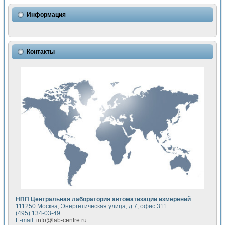
Использование NI LabVIEW для математического моделир
Исследовние возможности создания измерителя ВАХ фото
Информация
Математическое моделирование генератора сигналов - и
Моделирование и экспериментальное исследование линей
Применение осциллографического модуля с высоким разр
Симуляция отклика импульсного радиолокационного сигнал
Контакты
Автоматизация формирования уравнений состояния для и
Блок гальванической развязки для устройства сбора данн
Разработка автоматизированного стенда для измерения о
Применение среды LabVIEW для построения картины возб
Портативная система для определения показателей качес
Использование LabVIEW для управления источником пит
Устройство для снятия вольт-амперных характеристик со
Передовые научные технологии: нано-, фемто-, биотехнологи
Автоматизированная установка по измерению временных 
Автоматизированный лабораторный комплекс на базе Lab
Визуализация моделирования и оптимизации тепловой об
Виртуальный прибор для исследования функциональных в
Исследование возможности создания экономичного виртуа
Исследование кинетики движения макрочастиц в упорядо
Комплекс автоматизированной диагностики крови
НПП Центральная лаборатория автоматизации измерений
Метод прогнозирования свойств дисперсных продуктов п
111250 Москва, Энергетическая улица, д.7, офис 311
Недорогая система управления сверхпроводящим соленои
(495) 134-03-49
E-mail:
info@lab-centre.ru
Применение технологий NI в курсе экспериментальной фи