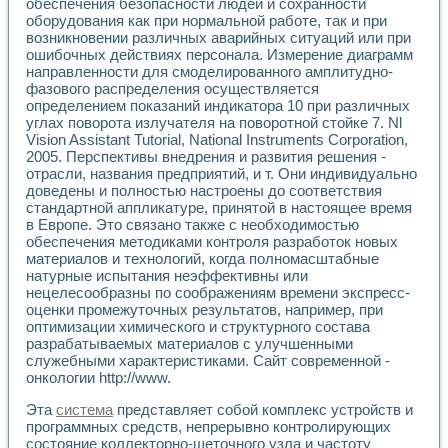
обеспечения безопасности людей и сохранности
Разработка виртуальных тренажеров путем моделировани
оборудования как при нормальной работе, так и при
Система блокировок, сигнализации и защиты ускорителя 
возникновении различных аварийных ситуаций или при
Система сбора данных и управления процессом цементир
ошибочных действиях персонала. Измерение диаграмм
Управление температурой газовой среды специальной ба
направленности для смоделированного амплитудно-
Разработка программного обеспечения с использованием
фазового распределения осуществляется
Использование технологий NATIONAL INSTRUMENTS при ра
определением показаний индикатора 10 при различных
Оборудование для промышленной термотрансферной мар
углах поворота излучателя на поворотной стойке 7. Nl
Автоматизация реометрических исследований на базе La
Vision Assistant Tutorial, National Instruments Corporation,
Применение измерителя иммитанса для исследова¬ния эле
2005. Перспективы внедрения и развития решения -
отрасли, названия предприятий, и т. Они индивидуально
Исследование электромагнитных переходных процессов при
доведены и полностью настроены до соответствия
Стенд для исследования электрических переходных харак
стандартной аппликатуре, принятой в настоящее время
Автоматизация контроля сварных швов на базе техноло
в Европе. Это связано также с необходимостью
Измерительный контроль с применением неиндустриальны
обеспечения методиками контроля разработок новых
Моделирование надежности и эффективности систем упра
материалов и технологий, когда полномасштабные
Лабораторные практикумы и учебные стенды
натурные испытания неэффективны или
Автоматизация лабораторного стенда по измерению проф
нецелесообразны по соображениям времени экспресс-
Автоматизированные лабораторные комплексы для вузов,
оценки промежуточных результатов, например, при
оптимизации химического и структурного состава
Виртуальный прибор для исследования нелинейных рези
разрабатываемых материалов с улучшенными
Использование виртуальных приборов в процесе изучения
служебными характеристиками. Сайт современной -
Использование программ ELECTRONICS WORKBENCH-MULTI
онкологии http://www.
Лабораторный практикум по дисциплине «Цифровые вычис
Лабораторный практикум по ИНС на основе LabVIEW
Эта
система
представляет собой комплекс устройств и
Лабораторный практикум по основам теории коммутации
программных средств, непрерывно контролирующих
Опыт использования NI LabVIEW для создания лабораторн
состояние коллекторно-щеточного узла и частоту