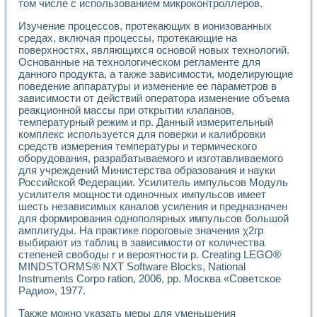
Универсальный стенд для исследования электрических ха
том числе с использованием микроконтроллеров.
Лабораторные практикумы по информационно-измерител
Изучение процессов, протекающих в ионизованных
Виртуальный измеритель частотных характеристик на осн
средах, включая процессы, протекающие на
Лабораторный практикум по основам теории Коммутации
поверхностях, являющихся основой новых технологий.
Разработка виртуальной лабораторной работы «Имитаци
Основанные на технологическом регламенте для
Виртуальные практикумы по электротехнике в среде LabV
данного продукта, а также зависимости, моделирующие
Из опыта внедрения в рамках национального проекта «Об
поведение аппаратуры и изменение ее параметров в
Исследование эффективности решателей обыкновенных 
зависимости от действий оператора изменение объема
Опыт разработки LabVIEW лабораторных практикумов н
реакционной массы при открытии клапанов,
Проблемы повышения качества образования и подготовки
температурный режим и пр. Данный измерительный
комплекс используется для поверки и калибровки
Развитие LabVIEW лабораторного практикума по электр
средств измерения температуры и термического
Разработка виртуальной лаборатории по электротехнике 
оборудования, разрабатываемого и изготавливаемого
Усовершенствованные алгоритмы частотного анализа для
для учреждений Министерства образования и науки
Об опыте работы учебного центра «Технологии NATIONAL
Российской Федерации. Усилитель импульсов Модуль
Технологии NI в магистерской программе «Прикладная фи
усилителя мощности одиночных импульсов имеет
Система диагностики двигателей постоянного тока
шесть независимых каналов усиления и предназначен
Автоматизированный стенд формирования электромагнитн
для формирования однополярных импульсов большой
Лабораторный практикум по курсу ИИС на базе оборудов
амплитуды. На практике пороговые значения χ2гр
выбирают из таблиц в зависимости от количества
Партнеры
степеней свободы r и вероятности p. Creating LEGO®
Академические и отраслевые институты
MINDSTORMS® NXT Software Blocks, National
Учебные заведения
Instruments Corpo ration, 2006, pp. Москва «Советское
Бизнес
Радио», 1977.
Контакты
Также можно указать меры для уменьшения