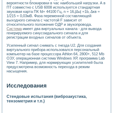
вероятности блокировки в час наибольшей нагрузки. А в
ПТ совместно с USB 6008 используется стандартная
звуковая карта ПК fd= 44100 Гц, n = 16,|∆u| =1b, ∆кв =
1/215 = 0,03мВ. Фаза переменной составляющей
выходного сигнала с частотой F зависит от
относительного положения ОДР и звукопровода.
Система
имеет два виртуальных канала - для вывода
генерируемого синусоидального сигнала и для
регистрации входных сигналов от объекта.
Усиленный сигнал снимать с гнезда U2. Для создания
виртуального прибора использовался персональный
компьютер на базе процессора Athlon 64, 2800+, 512 Mb
ОЗУ, операционная система Windows ХР, программа Lab
View 7. Например, для нормирующих усилителей была
предусмотрена возможность перехода в режим
насыщения.
Исследования
Стендовые испытания (виброакустика,
тензометрия и т.п.)