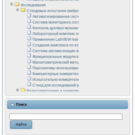
Исследования
Стендовые испытания (виброакустика, тензометрия и т.п.)
Автоматизированная система измерения параметров дизе
Система мониторинга состояния тяговых электродвигателей
Контроль духовых музыкальных инструментов
Лабораторный комплекс по исследованию элементной ба
Применение LabVIEW real-time module для моделирования
Создание комплекса по измерению скорости подвижного с
Система автоматизации экспериментальных исследований 
Функциональные модули в стандарте Nl SCXI для ультраз
Магнитометрический метод в дефектоскопии сварных шво
Перспективы использования машинного зрения в составе
Компьютерные измерительные системы для лабораторных
Испытательно-измерительный комплекс аппаратуры для о
Стенд для исследований рабочих процессов ДВС в динам
Радиоэлектроника и телекоммуникации
LabVIEW в расчетах радиолиний систем передачи данных
Аппаратно-программный комплекс для исследования АЧХ 
Поиск
Виртуальный лабораторный стенд для исследования пар
Измерение шумовых параметров операционных усилител
Измерительный преобразователь на основе цифровой обр
Инструменты для исследования выравнивания электричес
Инструменты для исследования компенсации эхо-сигнало