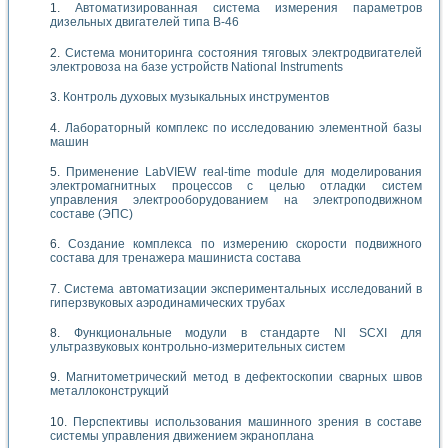
Автоматизированная система измерения параметров
дизельных двигателей типа В-46
Система мониторинга состояния тяговых электродвигателей
электровоза на базе устройств National Instruments
Контроль духовых музыкальных инструментов
Лабораторный комплекс по исследованию элементной базы
машин
Применение LabVIEW real-time module для моделирования
электромагнитных процессов с целью отладки систем
управления электрооборудованием на электроподвижном
составе (ЭПС)
Создание комплекса по измерению скорости подвижного
состава для тренажера машиниста состава
Система автоматизации экспериментальных исследований в
гиперзвуковых аэродинамических трубах
Функциональные модули в стандарте Nl SCXI для
ультразвуковых контрольно-измерительных систем
Магнитометрический метод в дефектоскопии сварных швов
металлоконструкций
Перспективы использования машинного зрения в составе
системы управления движением экраноплана