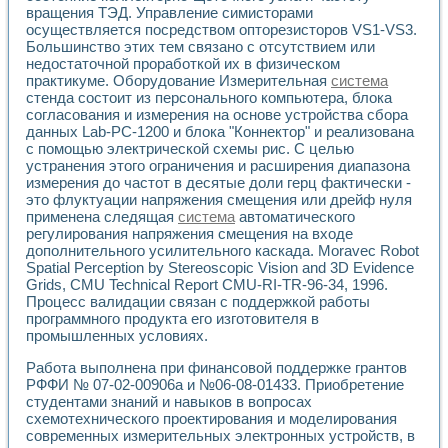
Применение LabVIEW для исследования течения в расши
вращения ТЭД. Управление симисторами
осуществляется посредством опторезисторов VS1-VS3.
Создание виртуальной работы «Изучение магнитных свой
Большинство этих тем связано с отсутствием или
Обратный маятник
недостаточной проработкой их в физическом
Устройство для изучения основ интерфейсов обмена по п
практикуме. Оборудование Измерительная
система
Лабораторный практикум: изучение адиабатического расш
стенда состоит из персонального компьютера, блока
Стенд для исследования электрических переходных харак
согласования и измерения на основе устройства сбора
Система статистической обработки результатов измерите
данных Lab-PC-1200 и блока "Коннектор" и реализована
Автоматизация лазерно-плазменных измерений с помощ
с помощью электрической схемы рис. С целью
Модельно-измерительный комплекс. Назначение. Состав.
устранения этого ограничения и расширения диапазона
измерения до частот в десятые доли герц фактически -
Использование технологий NATIONAL INSTRUMENTS для с
это флуктуации напряжения смещения или дрейф нуля
Учебный практикум "Спектральный и корреляционный ана
применена следящая
система
автоматического
Учебный стенд для исследования принципа действия унив
регулирования напряжения смещения на входе
Оборудование и программное обеспечение учебных лабор
дополнительного усилительного каскада. Moravec Robot
Виртуальный лабораторный практикум для изучения техн
Spatial Perception by Stereoscopic Vision and 3D Evidence
Управление роботом ТУР-10 средствами LabVIEW
Grids, CMU Technical Report CMU-RI-TR-96-34, 1996.
Аппаратно-программный комплекс для исследования АЧХ 
Процесс валидации связан с поддержкой работы
Автоматизированный дистанционный лабораторный практи
программного продукта его изготовителя в
Исследование возможности реставрации одномерных сигн
промышленных условиях.
Использование технологий NATIONAL INSTRUMENTS в оп
Работа выполнена при финансовой поддержке грантов
Разработка модификаций алгоритма полигармонической э
РФФИ № 07-02-00906а и №06-08-01433. Приобретение
Учебный стенд для исследования принципа действия унив
студентами знаний и навыков в вопросах
Виртуальная система поддержки принимаемых решений в
схемотехнического проектирования и моделирования
Преемственность дисциплин «Моделирование систем» и «
современных измерительных электронных устройств, в