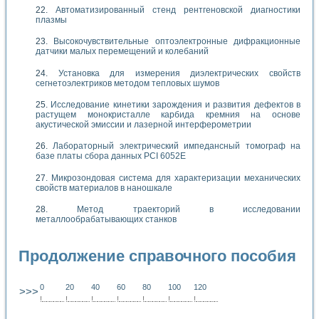
Автоматизированный стенд рентгеновской диагностики
плазмы
Высокочувствительные оптоэлектронные дифракционные
датчики малых перемещений и колебаний
Установка для измерения диэлектрических свойств
сегнетоэлектриков методом тепловых шумов
Исследование кинетики зарождения и развития дефектов в
растущем монокристалле карбида кремния на основе
акустической эмиссии и лазерной интерферометрии
Лабораторный электрический импедансный томограф на
базе платы сбора данных PCI 6052E
Микрозондовая система для характеризации механических
свойств материалов в наношкале
Метод траекторий в исследовании
металлообрабатывающих станков
Продолжение справочного пособия
0
20
40
60
80
100
120
>>>
!
.
.
.
.
.
.
.
.
.
.
.
.
.
.
.
.
.
.
.
!
.
.
.
.
.
.
.
.
.
.
.
.
.
.
.
.
.
.
.
!
.
.
.
.
.
.
.
.
.
.
.
.
.
.
.
.
.
.
.
!
.
.
.
.
.
.
.
.
.
.
.
.
.
.
.
.
.
.
.
!
.
.
.
.
.
.
.
.
.
.
.
.
.
.
.
.
.
.
.
!
.
.
.
.
.
.
.
.
.
.
.
.
.
.
.
.
.
.
.
!
.
.
.
.
.
.
.
.
.
.
.
.
.
.
.
.
.
.
.