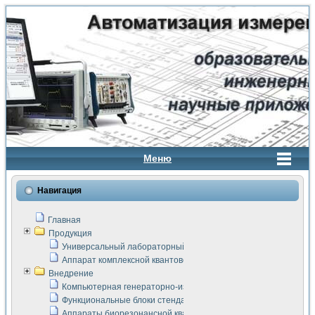
Меню
Навигация
Главная
Продукция
Универсальный лабораторный стенд "Сигнал-USB"
Аппарат комплексной квантовой терапии Интроскан
Внедрение
Компьютерная генераторно-измерительная система
Функциональные блоки стенда "Сигнал-USB"
Аппараты биорезонансной квантовой терапии серии СКАН