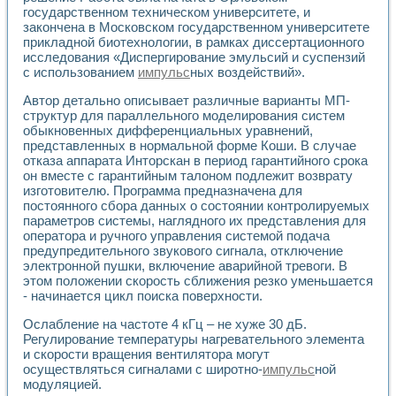
Универсальный стенд для исследования электрических ха
государственном техническом университете, и
Лабораторные практикумы по информационно-измерител
закончена в Московском государственном университете
Виртуальный измеритель частотных характеристик на осн
прикладной биотехнологии, в рамках диссертационного
Лабораторный практикум по основам теории Коммутации
исследования «Диспергирование эмульсий и суспензий
Разработка виртуальной лабораторной работы «Имитаци
с использованием
импульс
ных воздействий».
Виртуальные практикумы по электротехнике в среде LabV
Автор детально описывает различные варианты МП-
Из опыта внедрения в рамках национального проекта «Об
структур для параллельного моделирования систем
Исследование эффективности решателей обыкновенных 
обыкновенных дифференциальных уравнений,
Опыт разработки LabVIEW лабораторных практикумов н
представленных в нормальной форме Коши. В случае
Проблемы повышения качества образования и подготовки
отказа аппарата Инторскан в период гарантийного срока
Развитие LabVIEW лабораторного практикума по электр
он вместе с гарантийным талоном подлежит возврату
Разработка виртуальной лаборатории по электротехнике 
изготовителю. Программа предназначена для
Усовершенствованные алгоритмы частотного анализа для
постоянного сбора данных о состоянии контролируемых
Об опыте работы учебного центра «Технологии NATIONAL
параметров системы, наглядного их представления для
оператора и ручного управления системой подача
Технологии NI в магистерской программе «Прикладная фи
предупредительного звукового сигнала, отключение
Система диагностики двигателей постоянного тока
электронной пушки, включение аварийной тревоги. В
Автоматизированный стенд формирования электромагнитн
этом положении скорость сближения резко уменьшается
Лабораторный практикум по курсу ИИС на базе оборудов
- начинается цикл поиска поверхности.
Партнеры
Академические и отраслевые институты
Ослабление на частоте 4 кГц – не хуже 30 дБ.
Учебные заведения
Регулирование температуры нагревательного элемента
Бизнес
и скорости вращения вентилятора могут
осуществляться сигналами с широтно-
импульс
ной
Контакты
модуляцией.