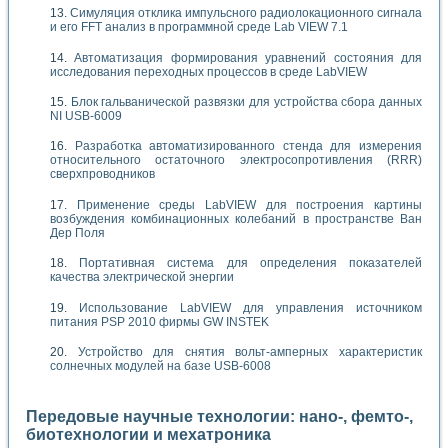
Симуляция отклика импульсного радиолокационного сигнала
и его FFT анализ в программной среде Lab VIEW 7.1
Автоматизация формирования уравнений состояния для
исследования переходных процессов в среде LabVIEW
Блок гальванической развязки для устройства сбора данных
NI USB-6009
Разработка автоматизированного стенда для измерения
относительного остаточного электросопротивления (RRR)
сверхпроводников
Применение среды LabVIEW для построения картины
возбуждения комбинационных колебаний в пространстве Ван
Дер Поля
Портативная система для определения показателей
качества электрической энергии
Использование LabVIEW для управления источником
питания PSP 2010 фирмы GW INSTEK
Устройство для снятия вольт-амперных характеристик
солнечных модулей на базе USB-6008
Передовые научные технологии: нано-, фемто-,
биотехнологии и мехатроника