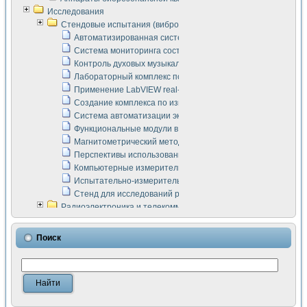
Исследования
Стендовые испытания (виброакустика, тензометрия и т.п.)
Автоматизированная система измерения параметров дизе
Система мониторинга состояния тяговых электродвигателей
Контроль духовых музыкальных инструментов
Лабораторный комплекс по исследованию элементной ба
Применение LabVIEW real-time module для моделирования
Создание комплекса по измерению скорости подвижного с
Система автоматизации экспериментальных исследований 
Функциональные модули в стандарте Nl SCXI для ультраз
Магнитометрический метод в дефектоскопии сварных шво
Перспективы использования машинного зрения в составе
Компьютерные измерительные системы для лабораторных
Испытательно-измерительный комплекс аппаратуры для о
Стенд для исследований рабочих процессов ДВС в динам
Радиоэлектроника и телекоммуникации
LabVIEW в расчетах радиолиний систем передачи данных
Аппаратно-программный комплекс для исследования АЧХ 
Поиск
Виртуальный лабораторный стенд для исследования пар
Измерение шумовых параметров операционных усилител
Измерительный преобразователь на основе цифровой обр
Инструменты для исследования выравнивания электричес
Инструменты для исследования компенсации эхо-сигнало