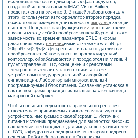
исследованию частиц дисперсных фаз продуктов,
Применение LabVIEW для исследования течения в расши
созданной использованием IMAQ Vision Builder,
Создание виртуальной работы «Изучение магнитных свой
представлена на рисунке 3. В нашей лаборатории для
Обратный маятник
этого используется автокоррелятор второго порядка,
Устройство для изучения основ интерфейсов обмена по п
позволяющий измерить длительность
импульс
а за один
Лабораторный практикум: изучение адиабатического расш
выстрел. Передаточная функция и
импульс
ный отклик
связаны между собой преобразованием Фурье. А также
Стенд для исследования электрических переходных харак
зависимость во времени параметра ERLE и нормы
Система статистической обработки результатов измерите
расстояния межу
импульс
ными откликами w и hN: pk =
Автоматизация лазерно-плазменных измерений с помощ
20lg|hNk-w|2 /|w|2. Дискретные сигналы от датчиков и
Модельно-измерительный комплекс. Назначение. Состав.
преобразователей поступают на программируемый
Использование технологий NATIONAL INSTRUMENTS для с
контроллер, обрабатываются и передаются на главный
Учебный практикум "Спектральный и корреляционный ана
пульт управления ГПУ, оснащенный средствами
Учебный стенд для исследования принципа действия унив
электронно-вычислительной техники, а также
Оборудование и программное обеспечение учебных лабор
устройствами предупредительной и аварийной
Виртуальный лабораторный практикум для изучения техн
сигнализации. Лабораторный многоканальный
программируемый блок питания. Созданная установка в
Управление роботом ТУР-10 средствами LabVIEW
настоящее время проходит испытания на сточной воде
Аппаратно-программный комплекс для исследования АЧХ 
макаронной фабрики.
Автоматизированный дистанционный лабораторный практи
Исследование возможности реставрации одномерных сигн
Чтобы повысить вероятность правильного решения
Использование технологий NATIONAL INSTRUMENTS в оп
относительно принимаемых символов используются
Разработка модификаций алгоритма полигармонической э
устройства, именуемые эквалайзерами 1. Источник
Учебный стенд для исследования принципа действия унив
питания Источник предназначен для выработки высоких
напряжений, необходимых для импульсных усилителей
Виртуальная система поддержки принимаемых решений в
п. ВУЗ, кафедра или предприятие на котором внедрено
Преемственность дисциплин «Моделирование систем» и «
решение Работа была начата в Орловском