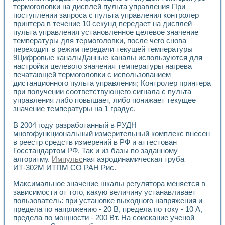
термоголовки на дисплей пульта управления При
поступлении запроса с пульта управления контролер
принтера в течение 10 секунд передает на дисплей
пульта управления установленное целевое значение
температуры для термоголовки, после чего снова
переходит в режим передачи текущей температуры
9Цифровые каналыДанные каналы используются для
настройки целевого значения температуры нагрева
печатающей термоголовки с использованием
дистанционного пульта управления; Контролер принтера
при получении соответствующего сигнала с пульта
управления либо повышает, либо понижает текущее
значение температуры на 1 градус.
В 2004 году разработанный в РУДН
многофункциональный измерительный комплекс внесен
в реестр средств измерений в РФ и аттестован
Госстандартом РФ. Так и из базы по заданному
алгоритму.
Импульс
ная аэродинамическая труба
ИТ-302М ИТПМ СО РАН Рис.
Максимальное значение шкалы регулятора меняется в
зависимости от того, какую величину устанавливает
пользователь: при установке выходного напряжения и
предела по напряжению - 20 В, предела по току - 10 А,
предела по мощности - 200 Вт. На соискание ученой