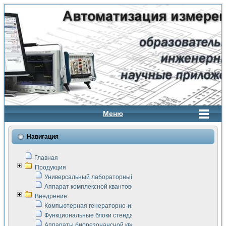
Меню
Навигация
Главная
Продукция
Универсальный лабораторный стенд "Сигнал-USB"
Аппарат комплексной квантовой терапии Интроскан
Внедрение
Компьютерная генераторно-измерительная система
Функциональные блоки стенда "Сигнал-USB"
Аппараты биорезонансной квантовой терапии серии СКАН