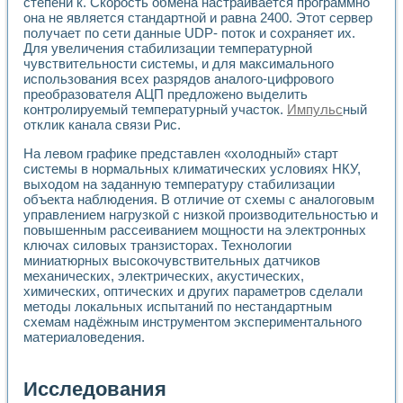
степени к. Скорость обмена настраивается программно
она не является стандартной и равна 2400. Этот сервер
получает по сети данные UDP- поток и сохраняет их.
Для увеличения стабилизации температурной
чувствительности системы, и для максимального
использования всех разрядов аналого-цифрового
преобразователя АЦП предложено выделить
контролируемый температурный участок.
Импульс
ный
отклик канала связи Рис.
На левом графике представлен «холодный» старт
системы в нормальных климатических условиях НКУ,
выходом на заданную температуру стабилизации
объекта наблюдения. В отличие от схемы с аналоговым
управлением нагрузкой с низкой производительностью и
повышенным рассеиванием мощности на электронных
ключах силовых транзисторах. Технологии
миниатюрных высокочувствительных датчиков
механических, электрических, акустических,
химических, оптических и других параметров сделали
методы локальных испытаний по нестандартным
схемам надёжным инструментом экспериментального
материаловедения.
Исследования