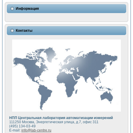
Использование NI LabVIEW для математического моделир
Исследовние возможности создания измерителя ВАХ фото
Информация
Математическое моделирование генератора сигналов - и
Моделирование и экспериментальное исследование линей
Применение осциллографического модуля с высоким разр
Симуляция отклика импульсного радиолокационного сигнал
Контакты
Автоматизация формирования уравнений состояния для и
Блок гальванической развязки для устройства сбора данн
Разработка автоматизированного стенда для измерения о
Применение среды LabVIEW для построения картины возб
Портативная система для определения показателей качес
Использование LabVIEW для управления источником пит
Устройство для снятия вольт-амперных характеристик со
Передовые научные технологии: нано-, фемто-, биотехнологи
Автоматизированная установка по измерению временных 
Автоматизированный лабораторный комплекс на базе Lab
Визуализация моделирования и оптимизации тепловой об
Виртуальный прибор для исследования функциональных в
Исследование возможности создания экономичного виртуа
Исследование кинетики движения макрочастиц в упорядо
Комплекс автоматизированной диагностики крови
НПП Центральная лаборатория автоматизации измерений
Метод прогнозирования свойств дисперсных продуктов п
111250 Москва, Энергетическая улица, д.7, офис 311
Недорогая система управления сверхпроводящим соленои
(495) 134-03-49
E-mail:
info@lab-centre.ru
Применение технологий NI в курсе экспериментальной фи