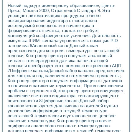
Новый подход к инженерному образованию», Центр-
Пресс, Москва 2000, Отраслевой Стандарт 9. Это
упрощает автоматизацию процедуры точного
позиционирования индентора относительно
исследуемой поверхности в начале цикла
формирования отпечатка, так как не требует
манипуляций коэффициентом усиления. Длительность
импульса ШИМ -сигнала управляется с помощью PID
алгоритма 6Аналоговый каналДанный канал
предназначен для контроля температуры печатающей
головки; Контролер принтера получает аналоговый
сигнал с температурного датчика на печатающей
головке и преобразует его с помощью встроенного АЦП
7Цифровые каналыДанный набор каналов предназначен
для контроля над наличием и натяжением термоленты;
Контролер принтера получает информацию от датчиков
о наличии и натяжении термоленты ; При возникновении
проблем с термолентой, контролер принтера инициирует
включение светового индикатора, сигнализирующего о
неисправности 8Цифровые каналыДанный набор
каналов используется для вывода на дисплей пульта
управления информации о текущей температуре
печатающей термоголовки и установленное целевое
значение температуры; Контролер принтера после
оцифровки аналогового сигнала с температурного
датчика передает информацию о текущей температуре