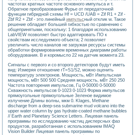
Разработка виртуальных тренажеров путем моделировани
частотах кратных частоте основного импульса и т.
Система блокировок, сигнализации и защиты ускорителя 
Обратное преобразование Фурье от передаточной
Система сбора данных и управления процессом цементир
функции гибридной схемы Hf = UCD /UAB = Zif R1 + Zif -
Управление температурой газовой среды специальной ба
Zbf R2 + Zbf - это линейный
импульс
ный отклик w. Такое
Разработка программного обеспечения с использованием
решение обладает большей гибкостью по сравнению с
общепринятыми, поскольку: 1 благодаря использованию
Использование технологий NATIONAL INSTRUMENTS при ра
LabVIEW позволяет быстро адаптировать ПО к
Оборудование для промышленной термотрансферной мар
свойствам исследуемого объекта; 2 позволяет
Автоматизация реометрических исследований на базе La
увеличить число каналов не загружая ресурсы системы
Применение измерителя иммитанса для исследова¬ния эле
обработки формированием временных диаграмм работы
Исследование электромагнитных переходных процессов при
оборудования. В и коромысло 22 на датчик момента 23.
Стенд для исследования электрических переходных харак
Автоматизация контроля сварных швов на базе техноло
Сигналы с первого и со второго детекторов будут иметь
вид: Измеряя отношение rT=S1/S2, можно оценить
Измерительный контроль с применением неиндустриальны
температуру электронов. Мощность, мВт Импульсная
Моделирование надежности и эффективности систем упра
мощность, мВт 500 500 Средняя мощность, мВт 250 250
Лабораторные практикумы и учебные стенды
Частота повторения импульсов, Гц 0-50000 0-50000
Автоматизация лабораторного стенда по измерению проф
Скважность импульсов 0-1023 0-1023 Форма импульсов
Автоматизированные лабораторные комплексы для вузов,
прямоугольные прямоугольные Зеленое видимое
Виртуальный прибор для исследования нелинейных рези
излучение Длины волны, мкм 0. KIages, Methane
Использование виртуальных приборов в процесе изучения
discharge from a deep-sea submarine mud volcano into the
Использование программ ELECTRONICS WORKBENCH-MULTI
upper water column by gas hydrate-coated methane bubbles
Лабораторный практикум по дисциплине «Цифровые вычис
// Earth and Planetary Science Letters. Лицевая панель
программы по исследованию частиц дисперсных фаз
Лабораторный практикум по ИНС на основе LabVIEW
продуктов, разработанная с использованием IMAQ
Лабораторный практикум по основам теории коммутации
Vision Builder Лицевая панель программы по
Опыт использования NI LabVIEW для создания лабораторн