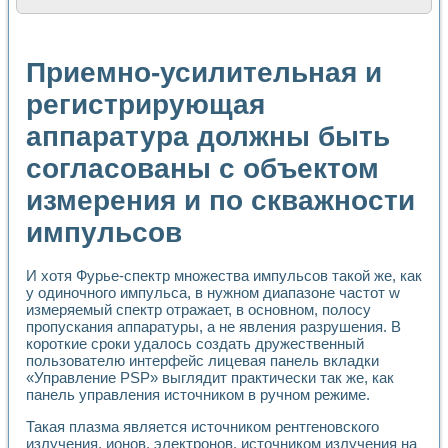
Расчет переноса аэрозоля и выпадения осадка в реально
Формирование линейной шкалы цвета модели CIE L*a*b с
Установка для измерения вольтамперных характеристик с
Приемно-усилительная и
Применение NI VISION для геометрического анализа в ме
Система температурной стабилизации
регистрирующая
Управление движением с помощью программно - аппаратног
аппаратура должны быть
Определение параметров всплывающих газовых пузырьков
Система управления асинхронным тиристорным электроп
согласованы с объектом
Лазерный профилометр
Применение средств NATIONAL INSTRUMENTS для автомат
измерения и по скважности
Разработка автоматизированного стенда для исследован
Автоматизированный стенд рентгеновской диагностики п
импульсов
Высокочувствительные оптоэлектронные дифракционные 
Установка для измерения диэлектрических свойств сегне
И хотя Фурье-спектр множества импульсов такой же, как
Исследование кинетики зарождения и развития дефектов 
у одиночного импульса, в нужном диапазоне частот w
Лабораторный электрический импедансный томограф на б
измеряемый спектр отражает, в основном, полосу
Микрозондовая система для характеризации механических
пропускания аппаратуры, а не явления разрушения. В
Метод траекторий в исследовании металлообрабатывающ
короткие сроки удалось создать дружественный
Промышленная автоматизация
пользователю интерфейс лицевая панель вкладки
Автоматизация технологических процессов получения дис
«Управление PSP» выглядит практически так же, как
панель управления источником в ручном режиме.
Использование систем технического зрения для контроля
Исследование электромагнитных переходных процессов при
Такая плазма является источником рентгеновского
Применение LabVIEW при разработке обучающих информа
излучения, ионов, электронов, источником излучения на