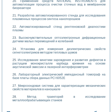
Применение средств NATIONAL INSTRUMENTS для
автоматизации процесса очистки сточных вод в мембранном
биореакторе
Разработка автоматизированного стенда для исследования
плазменных процессов синтеза нанопорошков
Автоматизированный стенд рентгеновской диагностики
плазмы
Высокочувствительные оптоэлектронные дифракционные
датчики малых перемещений и колебаний
Установка для измерения диэлектрических свойств
сегнетоэлектриков методом тепловых шумов
Исследование кинетики зарождения и развития дефектов в
растущем монокристалле карбида кремния на основе
акустической эмиссии и лазерной интерферометрии
Лабораторный электрический импедансный томограф на
базе платы сбора данных PCI 6052E
Микрозондовая система для характеризации механических
свойств материалов в наношкале
Метод траекторий в исследовании
металлообрабатывающих станков