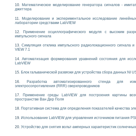
следования течения в расширяющемся канале
Математическое моделирование генератора сигналов - имита
джиттера
ты «Изучение магнитных свойств ферромагнетиков. Петля гистерезиса» с и
Моделирование и экспериментальное исследование линейны
нов интерфейсов обмена по протоколам RS232 и GPIB / имитатор оконечного
лаборатории средствами LabVIEW
учение адиабатического расширения газов
Применение осциллографического модуля с высоким раз
ктрических переходных характеристик асинхронных двигателей при пуске
импульсного сигнала
аботки результатов измерительного экспримента
азменных измерений с помощью LabVIEW
Симуляция отклика импульсного радиолокационного сигнала и 
VIEW 7.1
мплекс. Назначение. Состав. Возможности
NATIONAL INSTRUMENTS для создания систем автоматизированного лаборат
Автоматизация формирования уравнений состояния для иссл
альный и корреляционный анализ"
LabVIEW
ания принципа действия универсального цифрового вольтметра
Блок гальванической развязки для устройства сбора данных NI U
е обеспечение учебных лабораторных стендов
практикум для изучения технологии выращивания полупроводниковых и опти
Разработка автоматизированного стенда для изме
 средствами LabVIEW
электросопротивления (RRR) сверхпроводников
плекс для исследования АЧХ и ФЧХ активных фильтров
Применение среды LabVIEW для построения картины воз
ционный лабораторный практикум по курсу «радиотехнические цепи и сигна
пространстве Ван Дер Поля
реставрации одномерных сигналов на основе алгоритма полигармонической 
NATIONAL INSTRUMENTS в операционной системе LINUX
Портативная система для определения показателей качества эл
горитма полигармонической экстраполяции в среде LabVIEW
Использование LabVIEW для управления источником питания P
ания принципа действия универсального цифрового вольтметра
ржки принимаемых решений в среде LabVIEW
Устройство для снятия вольт-амперных характеристик солнечны
 «Моделирование систем» и «Автоматизация проектирования систем и средс