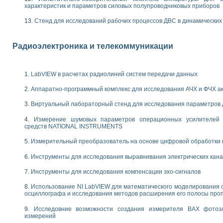
енажеров путем моделирования технологических процессов пищевых произво
характеристик и параметров силовых полупроводниковых приборов
изации и защиты ускорителя ЛУЭ-200
равления процессом цементирования нефтегазовых скважин
Стенд для исследований рабочих процессов ДВС в динамических
азовой среды специальной барокамеры
еспечения с использованием среды графического программирования LabVIE
Радиоэлектроника и телекоммуникации
NATIONAL INSTRUMENTS при разработке автоматизированного комплекса для
енной термотрансферной маркировки изделий
ких исследований на базе LabVIEW
LabVIEW в расчетах радиолиний систем передачи данных
танса для исследова¬ния электрофизических свойств аморфного гидрогениз
ных переходных процессов при коротких замыканиях в узлах электрических н
Аппаратно-программный комплекс для исследования АЧХ и ФЧХ а
ктрических переходных характеристик асинхронных двигателей при пуске
Виртуальный лабораторный стенд для исследования параметров
арных швов на базе технологий фирмы NATIONAL INSTRUMENTS
применением неиндустриальных камер в производственных условиях
Измерение шумовых параметров операционных усилителей 
и эффективности систем управления в интегрированных средах
средств NATIONAL INSTRUMENTS
ебные стенды
Измерительный преобразователь на основе цифровой обработки 
го стенда по измерению профиля зеркальной антенны и построению диагра
торные комплексы для вузов, осуществляющих подготовку специалистов по
Инструменты для исследования выравнивания электрических кан
следования нелинейных резистивных цепей
Инструменты для исследования компенсации эхо-сигналов
приборов в процесе изучения специальных дисциплин в технических коллед
LECTRONICS WORKBENCH-MULTISIM для электротехнической подготовки инже
Использование NI LabVIEW для математического моделирования 
 дисциплине «Цифровые вычислительные устройства и микропроцессоры приб
осциллографа и исследования методов расширения его полосы про
 ИНС на основе LabVIEW
Исследовние возможности создания измерителя ВАХ фотоэ
 основам теории коммутации
измерений
IEW для создания лабораторного практикума по измерениям магнитных вели