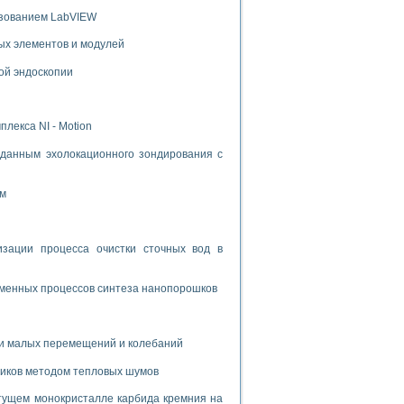
ьзованием LabVIEW
ых элементов и модулей
ой эндоскопии
лекса NI - Motion
данным эхолокационного зондирования с
ом
ации процесса очистки сточных вод в
зменных процессов синтеза нанопорошков
и малых перемещений и колебаний
риков методом тепловых шумов
тущем монокристалле карбида кремния на