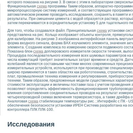
которого показана на рисунке 3. В связи с этим в лаборатории сверхсил
для математического моделирования сверхширокополосного стробоскопическ
Функциональная
схема
программы Таким образом, аппаратно-программн
оздания измерителя ВАХ фотоэлементов на базе виртуальных средств изме
микропроцессорную систему измерений, и соответствующее программно
ие генератора сигналов - имитатора джиттера и измерителя параметров д
автоматическом режиме проводить исследования, сохранять в памяти и
результаты. При смешении цемента с водой образуется раствор, который
нтальное исследование линейных антенн и антенных решеток в учебной ла
затем перекачивается в осреднительную установку 5 для тщательного 
ского модуля с высоким разрешением для создания SPICE- модели импульсн
ого радиолокационного сигнала и его FFT анализ в программной среде Lab V
Для того, чтобы создавался файл. Принципиальная
схема
установки сис
представлена на рис. Кольцо изображает объекты контроля, прямоугол
я уравнений состояния для исследования переходных процессов в среде L
для калибровки. На рисунке 3 изображена интерфейсная панель виртуал
ки для устройства сбора данных NI USB-6009
форма входного сигнала, форма ВАХ изучаемого элемента, значения акт
элемента. Создание комплекса по измерению скорости подвижного соста
ного стенда для измерения относительного остаточного электросопротивле
Показана блок-
схема
доплеровского измерителя скорости течения, выпо
для построения картины возбуждения комбинационных колебаний в простра
Процедура последовательного измерения всех шумовых параметров на в
ределения показателей качества электрической энергии
числа коммутаций требует значительных затрат времени и средств. Да
колебаний являются составными частями многих современных прецизи
 управления источником питания PSP 2010 фирмы GW INSTEK
измерительных устройств, используются при производстве специализир
т-амперных характеристик солнечных модулей на базе USB-6008
широко применяются в таких областях как робототехника, строительств
 нано-, фемто-, биотехнологии и мехатроника
плат, промышленная техника измерения и регулирования, приборостроен
техники. Таким образом, предложенные модели существенных характери
вка по измерению временных характеристик реверсивных сред
стоимости эксплуатации и величины поставки газа с учетом проведения
торный комплекс на базе LabVIEW для исследования наноструктур
позволяют определять эффективность функционирования трубопроводов
я и оптимизации тепловой обработки биопродуктов с применением совреме
влияния сопротивления соединительных проводов на результат измере
четырехпроводной схемах включения терморезистора, а также дрейфа о
следования функциональных возможностей алгоритма полигармонической эк
Аналоговая
схема
стабилизации температуры рис. ; Интерфейс с ПК - U
оздания экономичного виртуального полярографа на основе платы USB 6008
обеспечения безопасности установки ИРЕН Система разработана на осн
жения макрочастиц в упорядоченных плазменно-пылевых структурах
контроллера ПЛК ПЛК-100.
й диагностики крови
йств дисперсных продуктов при обработке возмущениями давления
Исследования
ния сверхпроводящим соленоидом с биквадрантным источником тока
 курсе экспериментальной физики на примере выдающихся экспериментов: с