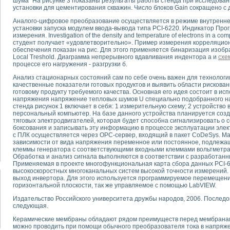
шума" На рисунке 3 показаны результаты работы стенда при исследова
установки для цементирования скважин. Число блоков Gain сокращено с д
тика, тензометрия и т.п.)
Аналого-цифровое преобразование осуществляется в режиме внутренне
установки запуска модулем ввода-вывода типа PCI-6220. Индикатор Про
а измерения параметров дизельных двигателей типа В-46
измерения. Investigation of the density and temperature of electrons in a 
ия тяговых электродвигателей электровоза на базе устройств National Instr
студент получает «удовлетворительно». Пример измерения корреляцио
ных инструментов
обеспечения показан на рис. Для этого применяется бинаризация изоб
Local Treshold. Диаграмма непрерывного вдавливания индентора а и
схе
исследованию элементной базы машин
процессе его нагружения - разгрузки б.
me module для моделирования электромагнитных процессов с целью отладки
Анализ стационарных состояний сам по себе очень важен для технологии
рению скорости подвижного состава для тренажера машиниста состава
качественные показатели готовых продуктов и выявить области рисков
ериментальных исследований в гиперзвуковых аэродинамических трубах
готовому продукту требуемого качества. Основная его идея состоит в ис
андарте Nl SCXI для ультразвуковых контрольно-измерительных систем
напряжения напряжение тепловых шумов U специально подобранного на
стенда рисунок 1 включает в себя: 1 измерительную схему; 2 устройство
в дефектоскопии сварных швов металлоконструкций
персональный компьютер. На базе данного устройства планируется соз
 машинного зрения в составе системы управления движением экраноплана
тяговых электродвигателей, которая будет способна сигнализировать о 
е системы для лабораторных испытаний материалов методом акустической
боксования и записывать эту информацию в процессе эксплуатации элек
с ПЛК осуществляется через ОРС-сервер, входящий в пакет CoDeSys. Матер
й комплекс аппаратуры для определения тепловых и электрических характе
зависимости от вида напряжения переменное или постоянное, подлежа
очих процессов ДВС в динамических режимах
клеммы генератора с соответствующими входными клеммами вольтметр
никации
Обработка и анализ сигнала выполняются в соответствии с разработан
Применяемая в проекте многофункциональная карта сбора данных PCI-6
иний систем передачи данных
высокоскоростных многоканальных систем высокой точности измерений. К
плекс для исследования АЧХ и ФЧХ активных фильтров
выход инвертора. Для этого используется программируемое перемещени
стенд для исследования параметров двухполюсников резонансным методом
горизонтальной плоскости, так же управляемое с помощью LabVIEW.
тров операционных усилителей с применением аппаратно-программных ср
Издательство Российского университета дружбы народов, 2006. Послед
тель на основе цифровой обработки выборок мгновенных значений
следующая.
ния выравнивания электрических каналов
Керамические мембраны обладают рядом преимуществ перед мембранам
ния компенсации эхо-сигналов
можно проводить при помощи обычного преобразователя тока в напряж