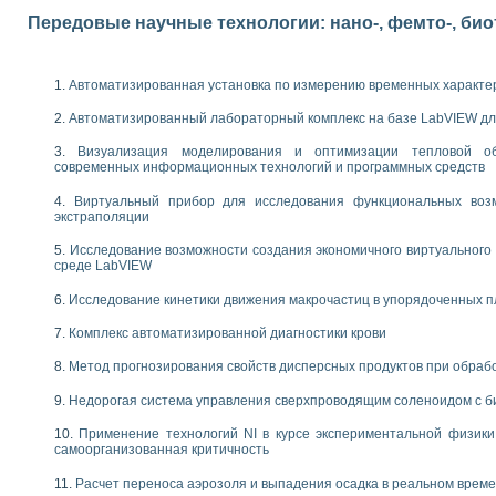
следования электрических характеристик газоразрядных и люминесцентных 
Передовые научные технологии: нано-, фемто-, би
по информационно-измерительным системам (ИИС)
тотных характеристик на основе использования звуковой карты ПК
 основам теории Коммутации
Автоматизированная установка по измерению временных характе
бораторной работы «Имитационное моделирование погрешностей канала из
электротехнике в среде LabVIEW
Автоматизированный лабораторный комплекс на базе LabVIEW дл
х национального проекта «Образование» технологий NATIONAL INSTRUMENTS 
ти решателей обыкновенных дифференциальных уравнений инструментальн
Визуализация моделирования и оптимизации тепловой о
современных информационных технологий и программных средств
абораторных практикумов на кафедре информационных систем МИРЭА
ва образования и подготовки преподавателей для работы в ИКТ насыщенно
Виртуальный прибор для исследования функциональных возм
рного практикума по электронике кафедры информационных систем МИРЭА
экстраполяции
оратории по электротехнике в среде MULTISIM
Исследование возможности создания экономичного виртуального
итмы частотного анализа для LabWindows/CVI и LabVIEW
среде LabVIEW
центра «Технологии NATIONAL INSTRUMENTS» в ростовском колледже связи 
ой программе «Прикладная физика и физическая информатика» инновационно
Исследование кинетики движения макрочастиц в упорядоченных 
елей постоянного тока
Комплекс автоматизированной диагностики крови
формирования электромагнитного поля для испытаний изделий авионики
 курсу ИИС на базе оборудования NI CompactDAQ
Метод прогнозирования свойств дисперсных продуктов при обра
Недорогая система управления сверхпроводящим соленоидом с б
ституты
Применение технологий NI в курсе экспериментальной физик
самоорганизованная критичность
Расчет переноса аэрозоля и выпадения осадка в реальном врем