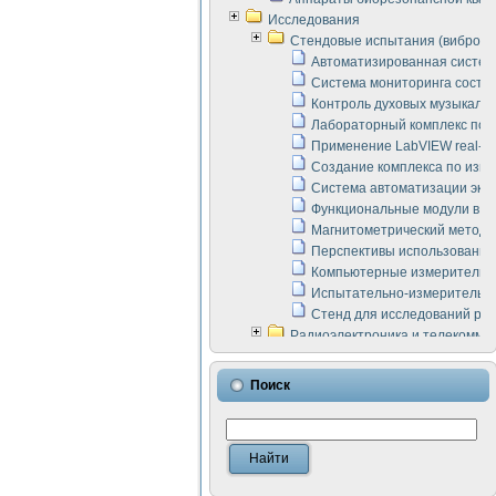
Исследования
Стендовые испытания (виброакус
Автоматизированная систем
Система мониторинга состоян
Контроль духовых музыкаль
Лабораторный комплекс по 
Применение LabVIEW real-ti
Создание комплекса по изме
Система автоматизации эксп
Функциональные модули в ст
Магнитометрический метод 
Перспективы использования
Компьютерные измерительны
Испытательно-измерительны
Стенд для исследований раб
Радиоэлектроника и телекомму
LabVIEW в расчетах радиол
Аппаратно-программный ком
Поиск
Виртуальный лабораторный 
Измерение шумовых параме
Измерительный преобразова
Инструменты для исследова
Инструменты для исследова