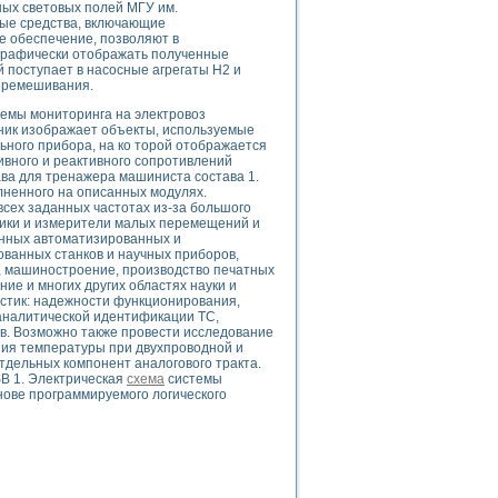
ьных световых полей МГУ им.
ого осциллографа и исследования методов расширения его полосы пропуска
ые средства, включающие
рений
е обеспечение, позволяют в
життера
 графически отображать полученные
 поступает в насосные агрегаты Н2 и
боратории средствами LabVIEW
перемешивания.
ого сигнала
IEW 7.1
темы мониторинга на электровоз
ьник изображает объекты, используемые
abVIEW
ьного прибора, на ко торой отображается
ивного и реактивного сопротивлений
ва для тренажера машиниста состава 1.
ния (RRR) сверхпроводников
лненного на описанных модулях.
нстве Ван Дер Поля
сех заданных частотах из-за большого
тчики и измерители малых перемещений и
онных автоматизированных и
ованных станков и научных приборов,
о, машиностроение, производство печатных
ие и многих других областях науки и
стик: надежности функционирования,
 аналитической идентификации ТС,
. Возможно также провести исследование
нных информационных технологий и программных средств
ния температуры при двухпроводной и
тдельных компонент аналогового тракта.
страполяции
SB 1. Электрическая
схема
системы
 в среде LabVIEW
ове программируемого логического
амоорганизованная критичность