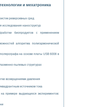
ламп
отехнологии и мехатроника
ристик реверсивных сред
мерения температуры» в среде LabVIEW
я исследования наноструктур
в Нижегородском госуниверситете им. Н.И. Лобачевского
ых систем моделирования
бработки биопродуктов с применением
й среде
ожностей алгоритма полигармонической
 полярографа на основе платы USB 6008 в
и информатики
го образовательного проекта РУДН
плазменно-пылевых структурах
ботке возмущениями давления
иквадрантным источником тока
и на примере выдающихся экспериментов:
ени