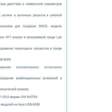
тора джиттера и измерителя параметров
спользованием графической среды программирования LabVIEW
х антенн и антенных решеток в учебной
 устройства по интерфейсу RS232
решением для создания SPICE- модели
его FFT анализ в программной среде Lab
орного практикума
едования переходных процессов в среде
SB-6009
ческих монокристаллов
рения относительного остаточного
буждения комбинационных колебаний в
лы»
экстраполяции
ектрической энергии
SP 2010 фирмы GW INSTEK
х модулей на базе USB-6008
тв управления»