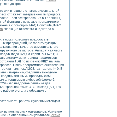
нии отечественного ОУ 544УД2.
Схема
евяти до трех.
го или внешнего от экспериментальной
гресс отражает завершенность процесса
compact 2. Если все требования вы полнены,
uments
нной функции с помощью программного
ражения с помощью IMAQ Convolute, IMAQ
ма
эволюции отпечатка индентора в
 систем управления электрооборудованием на электроподвижном составе (Э
, так как позволяет предсказать
анных превращений, не гарантирующих
пользовании в качестве измерительного
грузочного резистора. Аппаратная часть
 ввода/вывода DAQ М-серии PCI-6251; 3
дать систему мониторинга параметров
состоянии ТЭД по искрению КЩУ, начала
 эмиссии
тровоза. Связь программного обеспечения
иал пылинок Аl2О3, газ - аргон, I = 0. В
ристик и параметров силовых полупроводниковых приборов
щего измерению, соединить выходные
а соединительными проводниками.
ным алгоритмом в цифровой форме 5.
229 - это недорогое решение для
онтрольная точка «1» - выход ЦАП, «2» -
е рабочего стола с образцом в
едств NATIONAL INSTRUMENTS
овательность работы с учебным стендом
и из полимерных материалов. Усиление
ение на операционном усилителе,
схема