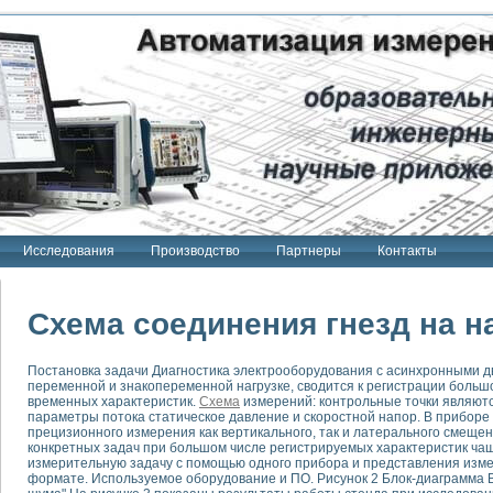
Исследования
Производство
Партнеры
Контакты
Схема соединения гнезд на н
Постановка задачи Диагностика электрооборудования с асинхронными 
переменной и знакопеременной нагрузке, сводится к регистрации большо
тенд "Сигнал-USB"
временных характеристик.
Схема
измерений: контрольные точки являютс
 терапии Интроскан
параметры потока статическое давление и скоростной напор. В прибор
прецизионного измерения как вертикального, так и латерального смеще
конкретных задач при большом числе регистрируемых характеристик чащ
ерительная система
измерительную задачу с помощью одного прибора и представления изм
Сигнал-USB"
формате. Используемое оборудование и ПО. Рисунок 2 Блок-диаграмма
товой терапии серии СКАН