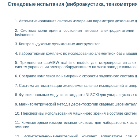
Стендовые испытания (виброакустика, тензометрия и
 выпадения осадка в реальном времени
лы цвета модели CIE L*a*b с использованием LabVIEW
льтамперных характеристик солнечных элементов и модулей
Автоматизированная система измерения параметров дизельных д
еометрического анализа в медицинской эндоскопии
билизации
Система мониторинга состояния тяговых электродвигателей э
ощью программно - аппаратного комплекса NI - Motion
Instruments
плывающих газовых пузырьков по данным эхолокационного зондирования с 
Контроль духовых музыкальных инструментов
онным тиристорным электроприводом
Лабораторный комплекс по исследованию элементной базы маши
AL INSTRUMENTS для автоматизации процесса очистки сточных вод в мемб
Применение LabVIEW real-time module для моделирования элек
нного стенда для исследования плазменных процессов синтеза нанопорошко
систем управления электрооборудованием на электроподвижном со
рентгеновской диагностики плазмы
электронные дифракционные датчики малых перемещений и колебаний
Создание комплекса по измерению скорости подвижного состава 
электрических свойств сегнетоэлектриков методом тепловых шумов
Система автоматизации экспериментальных исследований в гипер
ждения и развития дефектов в растущем монокристалле карбида кремния на
й импедансный томограф на базе платы сбора данных PCI 6052E
Функциональные модули в стандарте Nl SCXI для ультразвуковых
характеризации механических свойств материалов в наношкале
овании металлообрабатывающих станков
Магнитометрический метод в дефектоскопии сварных швов метал
Перспективы использования машинного зрения в составе систе
ких процессов получения дисперсных продуктов на основе виртуальных при
ческого зрения для контроля образцов
Компьютерные измерительные системы для лабораторных испы
ных переходных процессов при коротких замыканиях в узлах электрических н
эмиссии
зработке обучающих информационных систем и тренажеров для персонала 
Испытательно-измерительный комплекс аппаратуры для о