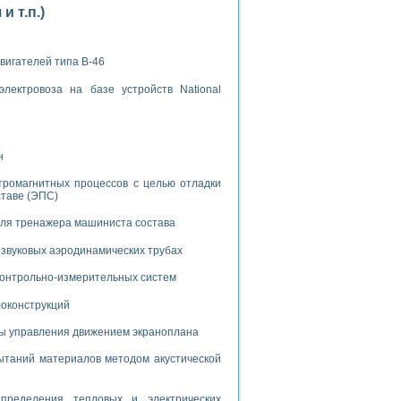
 т.п.)
вигателей типа В-46
лектровоза на базе устройств National
применением технологии виртуальных приборов
н
ранном биореакторе
тромагнитных процессов с целью отладки
в
ставе (ЭПС)
для тренажера машиниста состава
звуковых аэродинамических трубах
 основе акустической эмиссии и лазерной интерферометрии
 контрольно-измерительных систем
локонструкций
мы управления движением экраноплана
боров
таний материалов методом акустической
агрузок
химических предприятий
пределения тепловых и электрических