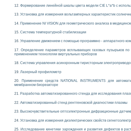
Формирование линейной шкалы цвета модели CIE L*a*b с испол
Установка для измерения вольтамперных характеристик солнечн
Применение NI VISION для геометрического анализа в медицинск
Система температурной стабилизации
Управление движением с помощью программно - аппаратного комп
Определение параметров всплывающих газовых пузырьков по 
применением технологии виртуальных приборов
Система управления асинхронным тиристорным электропривод
Лазерный профилометр
Применение средств NATIONAL INSTRUMENTS для автоматиз
мембранном биореакторе
Разработка автоматизированного стенда для исследования пла
Автоматизированный стенд рентгеновской диагностики плазмы
Высокочувствительные оптоэлектронные дифракционные датчик
Установка для измерения диэлектрических свойств сегнетоэлект
Исследование кинетики зарождения и развития дефектов в рас