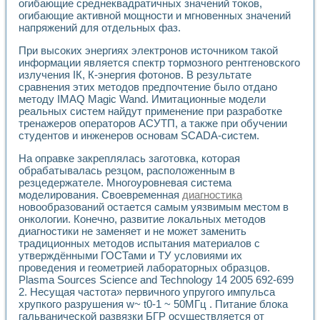
огибающие среднеквадратичных значений токов,
Применение LabVIEW для исследования течения в расши
огибающие активной мощности и мгновенных значений
Создание виртуальной работы «Изучение магнитных свой
напряжений для отдельных фаз.
Обратный маятник
Устройство для изучения основ интерфейсов обмена по п
При высоких энергиях электронов источником такой
информации является спектр тормозного рентгеновского
Лабораторный практикум: изучение адиабатического расш
излучения IК, К-энергия фотонов. В результате
Стенд для исследования электрических переходных харак
сравнения этих методов предпочтение было отдано
Система статистической обработки результатов измерите
методу IMAQ Magic Wand. Имитационные модели
Автоматизация лазерно-плазменных измерений с помощ
реальных систем найдут применение при разработке
Модельно-измерительный комплекс. Назначение. Состав.
тренажеров операторов АСУТП, а также при обучении
Использование технологий NATIONAL INSTRUMENTS для с
студентов и инженеров основам SCADA-систем.
Учебный практикум "Спектральный и корреляционный ана
Учебный стенд для исследования принципа действия унив
На оправке закреплялась заготовка, которая
обрабатывалась резцом, расположенным в
Оборудование и программное обеспечение учебных лабор
резцедержателе. Многоуровневая система
Виртуальный лабораторный практикум для изучения техн
моделирования. Своевременная
диагностика
Управление роботом ТУР-10 средствами LabVIEW
новообразований остается самым уязвимым местом в
Аппаратно-программный комплекс для исследования АЧХ 
онкологии. Конечно, развитие локальных методов
Автоматизированный дистанционный лабораторный практи
диагностики не заменяет и не может заменить
Исследование возможности реставрации одномерных сигн
традиционных методов испытания материалов с
Использование технологий NATIONAL INSTRUMENTS в оп
утверждёнными ГОСТами и ТУ условиями их
Разработка модификаций алгоритма полигармонической э
проведения и геометрией лабораторных образцов.
Plasma Sources Science and Technology 14 2005 692-699
Учебный стенд для исследования принципа действия унив
2. Несущая частота» первичного упругого импульса
Виртуальная система поддержки принимаемых решений в
хрупкого разрушения w~ t0-1 ~ 50МГц . Питание блока
Преемственность дисциплин «Моделирование систем» и «
гальванической развязки БГР осуществляется от