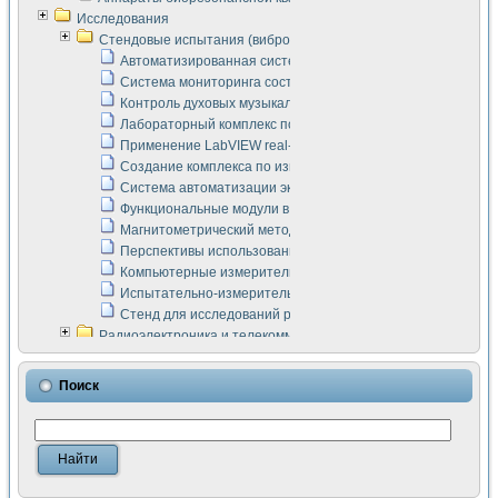
Исследования
Стендовые испытания (виброакустика, тензометрия и т.п.)
Автоматизированная система измерения параметров дизе
Система мониторинга состояния тяговых электродвигателей
Контроль духовых музыкальных инструментов
Лабораторный комплекс по исследованию элементной ба
Применение LabVIEW real-time module для моделирования
Создание комплекса по измерению скорости подвижного с
Система автоматизации экспериментальных исследований 
Функциональные модули в стандарте Nl SCXI для ультраз
Магнитометрический метод в дефектоскопии сварных шво
Перспективы использования машинного зрения в составе
Компьютерные измерительные системы для лабораторных
Испытательно-измерительный комплекс аппаратуры для о
Стенд для исследований рабочих процессов ДВС в динам
Радиоэлектроника и телекоммуникации
LabVIEW в расчетах радиолиний систем передачи данных
Аппаратно-программный комплекс для исследования АЧХ 
Поиск
Виртуальный лабораторный стенд для исследования пар
Измерение шумовых параметров операционных усилител
Измерительный преобразователь на основе цифровой обр
Инструменты для исследования выравнивания электричес
Инструменты для исследования компенсации эхо-сигнало