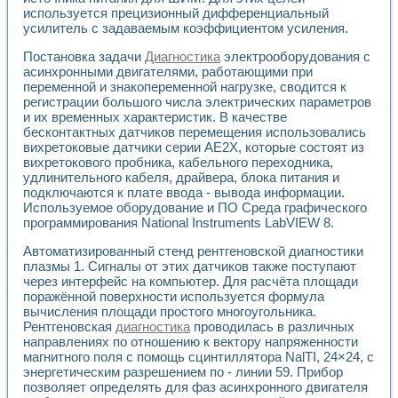
Разработка виртуальных тренажеров путем моделировани
используется прецизионный дифференциальный
Система блокировок, сигнализации и защиты ускорителя 
усилитель с задаваемым коэффициентом усиления.
Система сбора данных и управления процессом цементир
Управление температурой газовой среды специальной ба
Постановка задачи
Диагностика
электрооборудования с
Разработка программного обеспечения с использованием
асинхронными двигателями, работающими при
переменной и знакопеременной нагрузке, сводится к
Использование технологий NATIONAL INSTRUMENTS при ра
регистрации большого числа электрических параметров
Оборудование для промышленной термотрансферной мар
и их временных характеристик. В качестве
Автоматизация реометрических исследований на базе La
бесконтактных датчиков перемещения использовались
Применение измерителя иммитанса для исследова¬ния эле
вихретоковые датчики серии АЕ2Х, которые состоят из
Исследование электромагнитных переходных процессов при
вихретокового пробника, кабельного переходника,
Стенд для исследования электрических переходных харак
удлинительного кабеля, драйвера, блока питания и
Автоматизация контроля сварных швов на базе техноло
подключаются к плате ввода - вывода информации.
Измерительный контроль с применением неиндустриальны
Используемое оборудование и ПО Среда графического
программирования National Instruments LabVIEW 8.
Моделирование надежности и эффективности систем упра
Лабораторные практикумы и учебные стенды
Автоматизированный стенд рентгеновской диагностики
Автоматизация лабораторного стенда по измерению проф
плазмы 1. Сигналы от этих датчиков также поступают
Автоматизированные лабораторные комплексы для вузов,
через интерфейс на компьютер. Для расчёта площади
Виртуальный прибор для исследования нелинейных рези
поражённой поверхности используется формула
Использование виртуальных приборов в процесе изучения
вычисления площади простого многоугольника.
Использование программ ELECTRONICS WORKBENCH-MULTI
Рентгеновская
диагностика
проводилась в различных
Лабораторный практикум по дисциплине «Цифровые вычис
направлениях по отношению к вектору напряженности
магнитного поля с помощь сцинтиллятора NalTI, 24×24, с
Лабораторный практикум по ИНС на основе LabVIEW
энергетическим разрешением по - линии 59. Прибор
Лабораторный практикум по основам теории коммутации
позволяет определять для фаз асинхронного двигателя
Опыт использования NI LabVIEW для создания лабораторн