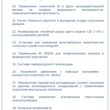
Применение технологий NI в курсе экспериментальной
физики на примере выдающихся экспериментов:
самоорганизованная критичность
Расчет переноса аэрозоля и выпадения осадка в реальном
времени
Формирование линейной шкалы цвета модели CIE L*a*b с
использованием LabVIEW
Установка для измерения вольтамперных характеристик
солнечных элементов и модулей
Применение NI VISION для геометрического анализа в
медицинской эндоскопии
Система температурной стабилизации
Управление движением с помощью программно -
аппаратного комплекса NI - Motion
Определение параметров всплывающих газовых пузырьков
по данным эхолокационного зондирования с применением
технологии виртуальных приборов
Система управления асинхронным тиристорным
электроприводом
Лазерный профилометр