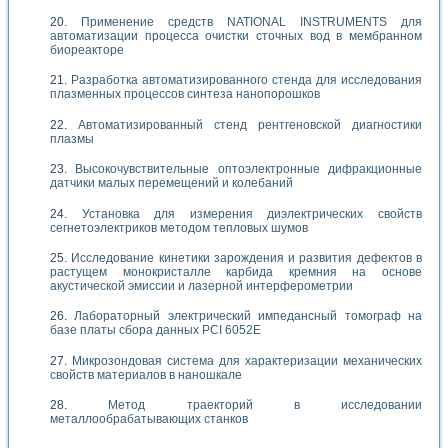
Применение средств NATIONAL INSTRUMENTS для
автоматизации процесса очистки сточных вод в мембранном
биореакторе
Разработка автоматизированного стенда для исследования
плазменных процессов синтеза нанопорошков
Автоматизированный стенд рентгеновской диагностики
плазмы
Высокочувствительные оптоэлектронные дифракционные
датчики малых перемещений и колебаний
Установка для измерения диэлектрических свойств
сегнетоэлектриков методом тепловых шумов
Исследование кинетики зарождения и развития дефектов в
растущем монокристалле карбида кремния на основе
акустической эмиссии и лазерной интерферометрии
Лабораторный электрический импедансный томограф на
базе платы сбора данных PCI 6052E
Микрозондовая система для характеризации механических
свойств материалов в наношкале
Метод траекторий в исследовании
металлообрабатывающих станков