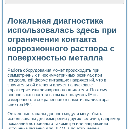
Расчет переноса аэрозоля и выпадения осадка в реально
Формирование линейной шкалы цвета модели CIE L*a*b с
Установка для измерения вольтамперных характеристик с
Локальная диагностика
Применение NI VISION для геометрического анализа в ме
Система температурной стабилизации
использовалась здесь при
Управление движением с помощью программно - аппаратног
ограничении контакта
Определение параметров всплывающих газовых пузырьков
Система управления асинхронным тиристорным электроп
коррозионного раствора с
Лазерный профилометр
Применение средств NATIONAL INSTRUMENTS для автомат
поверхностью металла
Разработка автоматизированного стенда для исследован
Автоматизированный стенд рентгеновской диагностики п
Высокочувствительные оптоэлектронные дифракционные 
Работа оборудования может происходить при
симметричных и несимметричных режимах при
Установка для измерения диэлектрических свойств сегне
неидеальной форме питающих напряжений, что в
Исследование кинетики зарождения и развития дефектов 
значительной степени влияет на пусковые
Лабораторный электрический импедансный томограф на б
характеристики асинхронного двигателя. Поэтому
Микрозондовая система для характеризации механических
вопрос заключается в том как получить fE из
Метод траекторий в исследовании металлообрабатывающ
измеренного и сохраненного в памяти анализатора
Промышленная автоматизация
спектра РК’.
Автоматизация технологических процессов получения дис
Остальные каналы данного модуля могут быть
Использование систем технического зрения для контроля
использованы для измерения других величин, например
Исследование электромагнитных переходных процессов при
показаний встроенного тахометра или напряжения
Применение LabVIEW при разработке обучающих информа
источника питания для ШИМ. Для этих целей