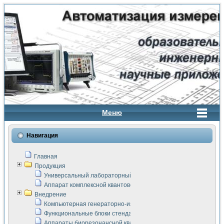
Меню
Навигация
Главная
Продукция
Универсальный лабораторный стенд "Сигнал-USB"
Аппарат комплексной квантовой терапии Интроскан
Внедрение
Компьютерная генераторно-измерительная система
Функциональные блоки стенда "Сигнал-USB"
Аппараты биорезонансной квантовой терапии серии СКАН