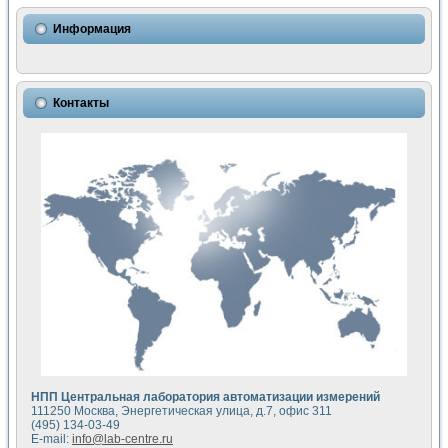
Использование NI LabVIEW для математического моделир
Исследовние возможности создания измерителя ВАХ фото
Информация
Математическое моделирование генератора сигналов - и
Моделирование и экспериментальное исследование линей
Применение осциллографического модуля с высоким разр
Симуляция отклика импульсного радиолокационного сигнал
Контакты
Автоматизация формирования уравнений состояния для и
Блок гальванической развязки для устройства сбора данн
Разработка автоматизированного стенда для измерения о
Применение среды LabVIEW для построения картины возб
Портативная система для определения показателей качес
Использование LabVIEW для управления источником пит
Устройство для снятия вольт-амперных характеристик со
Передовые научные технологии: нано-, фемто-, биотехнологи
Автоматизированная установка по измерению временных 
Автоматизированный лабораторный комплекс на базе Lab
Визуализация моделирования и оптимизации тепловой об
Виртуальный прибор для исследования функциональных в
Исследование возможности создания экономичного виртуа
Исследование кинетики движения макрочастиц в упорядо
Комплекс автоматизированной диагностики крови
НПП Центральная лаборатория автоматизации измерений
Метод прогнозирования свойств дисперсных продуктов п
111250 Москва, Энергетическая улица, д.7, офис 311
Недорогая система управления сверхпроводящим соленои
(495) 134-03-49
E-mail:
info@lab-centre.ru
Применение технологий NI в курсе экспериментальной фи