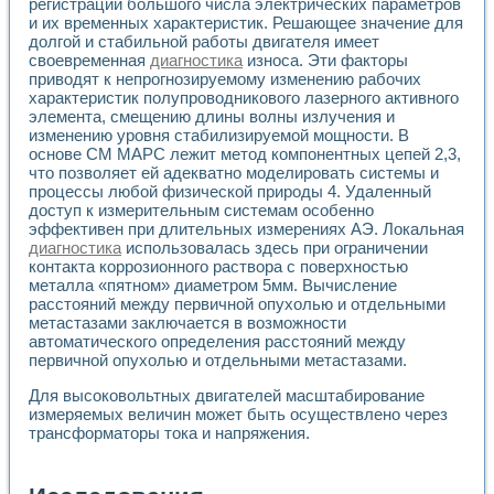
регистрации большого числа электрических параметров
и их временных характеристик. Решающее значение для
долгой и стабильной работы двигателя имеет
своевременная
диагностика
износа. Эти факторы
приводят к непрогнозируемому изменению рабочих
характеристик полупроводникового лазерного активного
элемента, смещению длины волны излучения и
изменению уровня стабилизируемой мощности. В
основе СМ МАРС лежит метод компонентных цепей 2,3,
что позволяет ей адекватно моделировать системы и
процессы любой физической природы 4. Удаленный
доступ к измерительным системам особенно
эффективен при длительных измерениях АЭ. Локальная
диагностика
использовалась здесь при ограничении
контакта коррозионного раствора с поверхностью
металла «пятном» диаметром 5мм. Вычисление
расстояний между первичной опухолью и отдельными
метастазами заключается в возможности
автоматического определения расстояний между
первичной опухолью и отдельными метастазами.
Для высоковольтных двигателей масштабирование
измеряемых величин может быть осуществлено через
трансформаторы тока и напряжения.