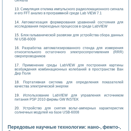
сигнала
Симуляция отклика импульсного радиолокационного сигнала
и его FFT анализ в программной среде Lab VIEW 7.1
Автоматизация формирования уравнений состояния для
исследования переходных процессов в среде LabVIEW
Блок гальванической развязки для устройства сбора данных
NI USB-6009
Разработка автоматизированного стенда для измерения
относительного остаточного электросопротивления (RRR)
сверхпроводников
Применение среды LabVIEW для построения картины
возбуждения комбинационных колебаний в пространстве Ван
Дер Поля
Портативная система для определения показателей
качества электрической энергии
Использование LabVIEW для управления источником
питания PSP 2010 фирмы GW INSTEK
Устройство для снятия вольт-амперных характеристик
солнечных модулей на базе USB-6008
Передовые научные технологии: нано-, фемто-,