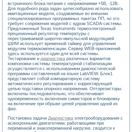
Универсальный стенд для исследования электрических ха
встроенного блока питания с напряжениями +5В, -12В.
Лабораторные практикумы по информационно-измерител
Для подобного рода задач целесообразно использовать
Виртуальный измеритель частотных характеристик на осн
имитационные модели, создаваемые во внешних
Лабораторный практикум по основам теории Коммутации
специализированных программных пакетах ПП, но это
Разработка виртуальной лабораторной работы «Имитаци
требует сопряжения моделей с ядром SCADA-системы.
Виртуальные практикумы по электротехнике в среде LabV
Предложенный Texas Instruments термоэлектронный
прецизионный регулятор температуры с
Из опыта внедрения в рамках национального проекта «Об
перестраиваемой широтно-импульсной модуляцией
Исследование эффективности решателей обыкновенных 
ШИМ использует временной таймер для управления
Опыт разработки LabVIEW лабораторных практикумов н
модулем термокомпенсации. Сервер WEB-приложений
Проблемы повышения качества образования и подготовки
здесь используется один для всей системы.
Развитие LabVIEW лабораторного практикума по электр
Тестирование и
диагностика
различных вариантов
Разработка виртуальной лаборатории по электротехнике 
компоновки системы температурной стабилизации
Усовершенствованные алгоритмы частотного анализа для
осуществляется с использованием диагностической
Об опыте работы учебного центра «Технологии NATIONAL
программы составленной на языке LabVIEW. Блок1
представляет собой компараторную систему
Технологии NI в магистерской программе «Прикладная фи
автоматического регулирования с корректирующей
Система диагностики двигателей постоянного тока
цепью подставки опорного напряжения. Опторезисторы
Автоматизированный стенд формирования электромагнитн
включены последовательно, что обеспечивает
Лабораторный практикум по курсу ИИС на базе оборудов
одновременность включения симисторов и блокировку
Партнеры
на включение при обрыве цепей управления одной из
Академические и отраслевые институты
фаз.
Учебные заведения
Бизнес
Постановка задачи
Диагностика
электрооборудования с
асинхронными двигателями, работающими при
Контакты
переменной и знакопеременной нагрузке, сводится к