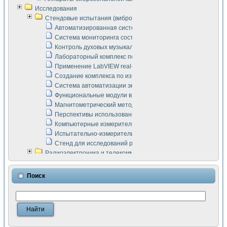
Исследования
Стендовые испытания (виброакустика, тензометрия и т.п.)
Автоматизированная система измерения параметров дизе
Система мониторинга состояния тяговых электродвигателей
Контроль духовых музыкальных инструментов
Лабораторный комплекс по исследованию элементной ба
Применение LabVIEW real-time module для моделирования
Создание комплекса по измерению скорости подвижного с
Система автоматизации экспериментальных исследований 
Функциональные модули в стандарте Nl SCXI для ультраз
Магнитометрический метод в дефектоскопии сварных шво
Перспективы использования машинного зрения в составе
Компьютерные измерительные системы для лабораторных
Испытательно-измерительный комплекс аппаратуры для о
Стенд для исследований рабочих процессов ДВС в динам
Радиоэлектроника и телекоммуникации
LabVIEW в расчетах радиолиний систем передачи данных
Аппаратно-программный комплекс для исследования АЧХ 
Поиск
Виртуальный лабораторный стенд для исследования пар
Измерение шумовых параметров операционных усилител
Измерительный преобразователь на основе цифровой обр
Инструменты для исследования выравнивания электричес
Инструменты для исследования компенсации эхо-сигнало