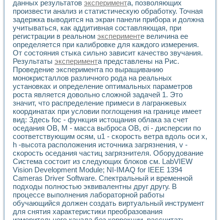
данных результатов
эксперимент
а, позволяющих
произвести анализ и статистическую обработку. Точная
задержка выводится на экран панели прибора и должна
учитываться, как аддитивная составляющая, при
регистрации в реальном
эксперимент
е величина ее
определяется при калибровке для каждого измерения.
От состояния стыка сильно зависит качество звучания.
Результаты
эксперимент
а представлены на Рис.
Проведение эксперимента по выращиванию
монокристаллов различного рода на реальных
установках и определение оптимальных параметров
роста является довольно сложной задачей 1. Это
значит, что распределение примеси в лагранжевых
координатах при условии поглощения на границе имеет
вид: Здесь foc - функция истощания облака за счет
оседания ОВ, М - масса выброса ОВ, σi - дисперсии по
соответствующим осям, u1 - скорость ветра вдоль оси х,
h -высота расположения источника загрязнения, v -
скорость оседания частиц загрязнителя. Оборудование
Система состоит из следующих блоков см. LabVIEW
Vision Development Module; NI-IMAQ for IEEE 1394
Cameras Driver Software. Спектральный и временной
подходы полностью эквивалентны друг другу. В
процессе выполнения лабораторной работы
обучающийся должен создать виртуальный инструмент
для снятия характеристики преобразования
измерительного канала без коррекции, рассчитать