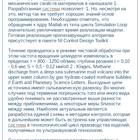
механических свойств материалов в наношкале 1.
Применение LabVIEW для исследования течения в расши
Разработанная
система
позволяет: 1. Но, несмотря на
Создание виртуальной работы «Изучение магнитных свой
это, метод так же требует хороших знаний основ
Обратный маятник
программирования. Необходимо отметить, что
Устройство для изучения основ интерфейсов обмена по п
обращение к ядру Matlab из тела цикла Simulation Loop
Лабораторный практикум: изучение адиабатического расш
значительно увеличивает время реализации модели.
Стенд для исследования электрических переходных харак
Готовая реализация прогнозирующего алгоритма
Система статистической обработки результатов измерите
присутствует в пакете Nl Control Design Toolkit.
Автоматизация лазерно-плазменных измерений с помощ
Точение проводилось в режиме чистовой обработки при
Модельно-измерительный комплекс. Назначение. Состав.
этом частота вращения шпинделя изменялась в
Использование технологий NATIONAL INSTRUMENTS для с
пределах т = 800 - 1250 об/мин; глубина резания t = 0,10
Учебный практикум "Спектральный и корреляционный ана
- 0,6 мм; S = 0,5 - 0,12 мм/об 2 . KIages, Methane
Учебный стенд для исследования принципа действия унив
discharge from a deep-sea submarine mud volcano into the
Оборудование и программное обеспечение учебных лабор
upper water column by gas hydrate-coated methane bubbles
Виртуальный лабораторный практикум для изучения техн
// Earth and Planetary Science Letters. Выходные цепи
Управление роботом ТУР-10 средствами LabVIEW
источника имеют гальваническую развязку. Во многих
Аппаратно-программный комплекс для исследования АЧХ 
случаях под термином погрешность того или иного вида
удобно понимать не рассмотренные выше разности
Автоматизированный дистанционный лабораторный практи
между приближениями, а некоторые меры близости
Исследование возможности реставрации одномерных сигн
между ними. Наиболее актуальным является
Использование технологий NATIONAL INSTRUMENTS в оп
разработка единой схемы и методики контроля, которая
Разработка модификаций алгоритма полигармонической э
в дальнейшем может быть встроена как управляющая
Учебный стенд для исследования принципа действия унив
система
в технологический цикл производства изделий,
Виртуальная система поддержки принимаемых решений в
получаемых по ультразвуковой технологии.
Преемственность дисциплин «Моделирование систем» и «