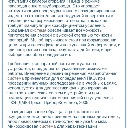
испытаниях камеры сгорания ГПВРД в режиме
Разработка виртуальных тренажеров путем моделировани
присоединенного трубопровода. Это упрощает
Система блокировок, сигнализации и защиты ускорителя 
автоматизацию процедуры точного позиционирования
Система сбора данных и управления процессом цементир
индентора относительно исследуемой поверхности в
Управление температурой газовой среды специальной ба
начале цикла формирования отпечатка, так как не
Разработка программного обеспечения с использованием
требует манипуляций коэффициентом усиления.
Использование технологий NATIONAL INSTRUMENTS при ра
Созданная
система
обеспечивает возможность
Оборудование для промышленной термотрансферной мар
приготовления смесей с высокой степенью точности
Автоматизация реометрических исследований на базе La
пропорций. Мы обнаруживаем его и при формировании
Применение измерителя иммитанса для исследова¬ния эле
цели, и при классификации поступающей информации, и
при построении прогноза результата действия, и при
Исследование электромагнитных переходных процессов при
выборе способов поведения и т.
Стенд для исследования электрических переходных харак
Автоматизация контроля сварных швов на базе техноло
Требования к аппаратной части виртуального
Измерительный контроль с применением неиндустриальны
устройства, определяются указанными режимами
Моделирование надежности и эффективности систем упра
работы. Внедрение и развитие решения Разработанная
Лабораторные практикумы и учебные стенды
система
применяется для определения ПКЭ, при
Автоматизация лабораторного стенда по измерению проф
проведении научных исследований и в учебных целях,
используется для диагностики функционирования
Автоматизированные лабораторные комплексы для вузов,
электротехнических систем и устройств и при
Виртуальный прибор для исследования нелинейных рези
реализации технических мероприятий по улучшению
Использование виртуальных приборов в процесе изучения
ПКЭ. ДМК-Пресс; ПриборКомплект, 2005 .
Использование программ ELECTRONICS WORKBENCH-MULTI
Лабораторный практикум по дисциплине «Цифровые вычис
Позиционирование образца в трех плоскостях
Лабораторный практикум по ИНС на основе LabVIEW
осуществляется либо приводом на шаговых двигателях,
Лабораторный практикум по основам теории коммутации
либо пьезосканером с точностью не хуже 0,5 мкм.
Опыт использования NI LabVIEW для создания лабораторн
Микрозондовая
система
для характеризации