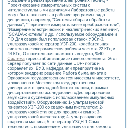
Создание и редактирование электронных таблиц >
Универсальный стенд для исследования электрических ха
Проектирование измерительных систем с
Лабораторные практикумы по информационно-измерител
интеллектуальными датчиками Лабораторные работы
Виртуальный измеритель частотных характеристик на осн
могут быть включены в рабочие программы ряда
Лабораторный практикум по основам теории Коммутации
дисциплин, например, "Системы сбора и обработки
Разработка виртуальной лабораторной работы «Имитаци
данных", "Первичные измерительные преобразователи",
Виртуальные практикумы по электротехнике в среде LabV
"Измерение электрических и неэлектрических величин",
Из опыта внедрения в рамках национального проекта «Об
"SCADA-системы" и др. Используемое оборудование и
Исследование эффективности решателей обыкновенных 
ПО Для сварки был использован станок УЗСп-3,
Опыт разработки LabVIEW лабораторных практикумов н
ультразвуковой генератор УЗГ-200, колебательная
система пьезокерамическая рабочая частота 22 КГц и
Проблемы повышения качества образования и подготовки
44 КГц. Относительная влажность воздуха, %40.
Развитие LabVIEW лабораторного практикума по электр
Система
термостабилизации активного элемента. Этот
Разработка виртуальной лаборатории по электротехнике 
сервер получает по сети данные UDP- поток и
Усовершенствованные алгоритмы частотного анализа для
сохраняет их. ВУЗ, кафедра или предприятие на
Об опыте работы учебного центра «Технологии NATIONAL
котором внедрено решение Работа была начата в
Технологии NI в магистерской программе «Прикладная фи
Орловском государственном техническом университете,
Система диагностики двигателей постоянного тока
и закончена в Московском государственном
Автоматизированный стенд формирования электромагнитн
университете прикладной биотехнологии, в рамках
диссертационного исследования «Диспергирование
Лабораторный практикум по курсу ИИС на базе оборудов
эмульсий и суспензий с использованием импульсных
Партнеры
воздействий». Оборудование; 1- ультразвуковой
Академические и отраслевые институты
генератор УЗГ-200 со сварочным пистолетом; 2-
Учебные заведения
ультразвуковой станок для прошивки камня; 3-
Бизнес
ультразвуковой диспергатор; 4- ультразвуковая
Контакты
сварочная машина; 5- генератор УЗДН-1 Сама
технология с применением ультразвука для каждого