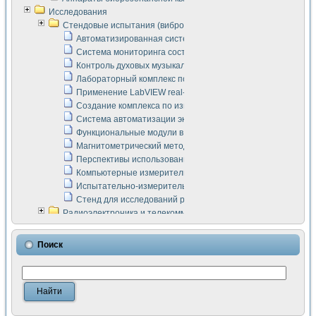
Исследования
Стендовые испытания (виброакустика, тензометрия и т.п.)
Автоматизированная система измерения параметров дизе
Система мониторинга состояния тяговых электродвигателей
Контроль духовых музыкальных инструментов
Лабораторный комплекс по исследованию элементной ба
Применение LabVIEW real-time module для моделирования
Создание комплекса по измерению скорости подвижного с
Система автоматизации экспериментальных исследований 
Функциональные модули в стандарте Nl SCXI для ультраз
Магнитометрический метод в дефектоскопии сварных шво
Перспективы использования машинного зрения в составе
Компьютерные измерительные системы для лабораторных
Испытательно-измерительный комплекс аппаратуры для о
Стенд для исследований рабочих процессов ДВС в динам
Радиоэлектроника и телекоммуникации
LabVIEW в расчетах радиолиний систем передачи данных
Аппаратно-программный комплекс для исследования АЧХ 
Поиск
Виртуальный лабораторный стенд для исследования пар
Измерение шумовых параметров операционных усилител
Измерительный преобразователь на основе цифровой обр
Инструменты для исследования выравнивания электричес
Инструменты для исследования компенсации эхо-сигнало