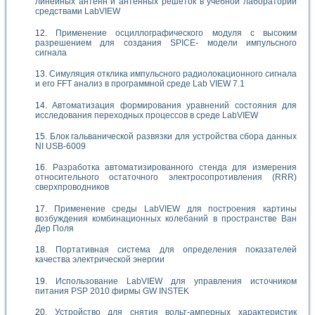
линейных антенн и антенных решеток в учебной лаборатории
средствами LabVIEW
Применение осциллографического модуля с высоким
разрешением для создания SPICE- модели импульсного
сигнала
Симуляция отклика импульсного радиолокационного сигнала
и его FFT анализ в программной среде Lab VIEW 7.1
Автоматизация формирования уравнений состояния для
исследования переходных процессов в среде LabVIEW
Блок гальванической развязки для устройства сбора данных
NI USB-6009
Разработка автоматизированного стенда для измерения
относительного остаточного электросопротивления (RRR)
сверхпроводников
Применение среды LabVIEW для построения картины
возбуждения комбинационных колебаний в пространстве Ван
Дер Поля
Портативная система для определения показателей
качества электрической энергии
Использование LabVIEW для управления источником
питания PSP 2010 фирмы GW INSTEK
Устройство для снятия вольт-амперных характеристик