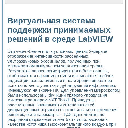
Расчет переноса аэрозоля и выпадения осадка в реально
Формирование линейной шкалы цвета модели CIE L*a*b с
Установка для измерения вольтамперных характеристик с
Виртуальная система
Применение NI VISION для геометрического анализа в ме
Система температурной стабилизации
поддержки принимаемых
Управление движением с помощью программно - аппаратног
решений в среде LabVIEW
Определение параметров всплывающих газовых пузырьков
Система управления асинхронным тиристорным электроп
Лазерный профилометр
Это черно-белое или в условных цветах 2-мерное
Применение средств NATIONAL INSTRUMENTS для автомат
отображение интенсивности рассеянных
Разработка автоматизированного стенда для исследован
ультразвуковых эхосигналов, полученных при
Автоматизированный стенд рентгеновской диагностики п
многократном импульсном зондировании среды.
Высокочувствительные оптоэлектронные дифракционные 
Результаты опроса регистрируются в базе данных,
Установка для измерения диэлектрических свойств сегне
отображаются на мнемосхеме и высылаются на блок
Исследование кинетики зарождения и развития дефектов 
индикации, расположенный в поле зрения оператора
испытательного участка и дублирующий информацию,
Лабораторный электрический импедансный томограф на б
имеющуюся на экране ПК. Для управления микроскопом
Микрозондовая система для характеризации механических
были использованы функции прямого управления
Метод траекторий в исследовании металлообрабатывающ
микроконтроллером NXT Toolkit. Приведены
Промышленная автоматизация
рассчитанные зависимости интенсивностей
Автоматизация технологических процессов получения дис
дифракционных порядков от относительного смещения
Использование систем технического зрения для контроля
решеток, если параметр L = 1,02. Дополнительно
Исследование электромагнитных переходных процессов при
разрядная форкамера может быть использована в
Применение LabVIEW при разработке обучающих информа
качестве источника высокоэнтальпийного воздуха при