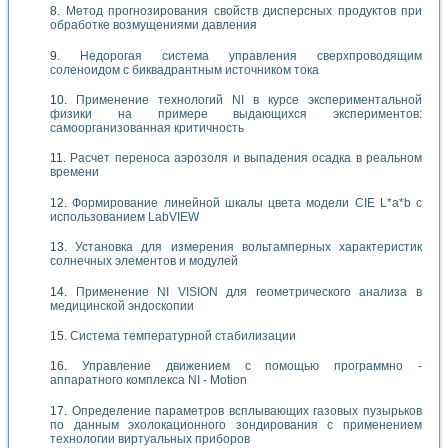
Метод прогнозирования свойств дисперсных продуктов при
обработке возмущениями давления
Недорогая система управления сверхпроводящим
соленоидом с биквадрантным источником тока
Применение технологий NI в курсе экспериментальной
физики на примере выдающихся экспериментов:
самоорганизованная критичность
Расчет переноса аэрозоля и выпадения осадка в реальном
времени
Формирование линейной шкалы цвета модели CIE L*a*b с
использованием LabVIEW
Установка для измерения вольтамперных характеристик
солнечных элементов и модулей
Применение NI VISION для геометрического анализа в
медицинской эндоскопии
Система температурной стабилизации
Управление движением с помощью программно -
аппаратного комплекса NI - Motion
Определение параметров всплывающих газовых пузырьков
по данным эхолокационного зондирования с применением
технологии виртуальных приборов