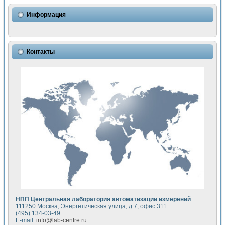
Использование NI LabVIEW для математического моделир
Исследовние возможности создания измерителя ВАХ фото
Информация
Математическое моделирование генератора сигналов - и
Моделирование и экспериментальное исследование линей
Применение осциллографического модуля с высоким разр
Симуляция отклика импульсного радиолокационного сигнал
Контакты
Автоматизация формирования уравнений состояния для и
Блок гальванической развязки для устройства сбора данн
Разработка автоматизированного стенда для измерения о
Применение среды LabVIEW для построения картины возб
Портативная система для определения показателей качес
Использование LabVIEW для управления источником пит
Устройство для снятия вольт-амперных характеристик со
Передовые научные технологии: нано-, фемто-, биотехнологи
Автоматизированная установка по измерению временных 
Автоматизированный лабораторный комплекс на базе Lab
Визуализация моделирования и оптимизации тепловой об
Виртуальный прибор для исследования функциональных в
Исследование возможности создания экономичного виртуа
Исследование кинетики движения макрочастиц в упорядо
Комплекс автоматизированной диагностики крови
НПП Центральная лаборатория автоматизации измерений
Метод прогнозирования свойств дисперсных продуктов п
111250 Москва, Энергетическая улица, д.7, офис 311
Недорогая система управления сверхпроводящим соленои
(495) 134-03-49
E-mail:
info@lab-centre.ru
Применение технологий NI в курсе экспериментальной фи