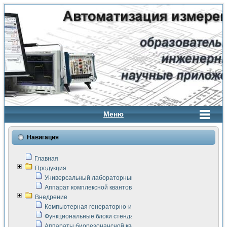
Меню
Навигация
Главная
Продукция
Универсальный лабораторный стенд "Сигнал-USB"
Аппарат комплексной квантовой терапии Интроскан
Внедрение
Компьютерная генераторно-измерительная система
Функциональные блоки стенда "Сигнал-USB"
Аппараты биорезонансной квантовой терапии серии СКАН