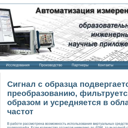
Исследования
Производство
Партнеры
Контакты
Сигнал с образца подвергает
преобразованию, фильтрует
образом и усредняется в обл
тенд "Сигнал-USB"
 терапии Интроскан
частот
ерительная система
Сигнал-USB"
В работе рассмотрена возможность использования виртуальных средств
полярографа. Если количество отсчетов невелико до 4096, то выходной
товой терапии серии СКАН