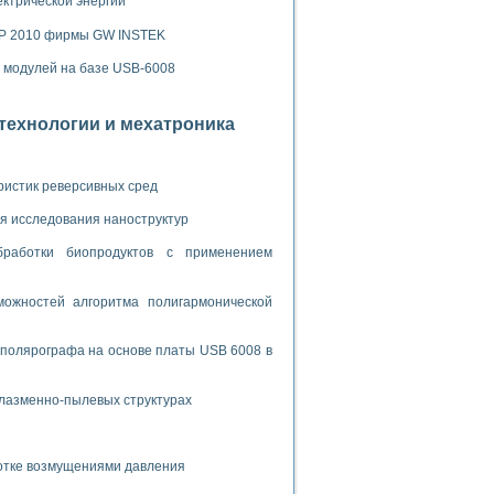
ламп
ектрической энергии
SP 2010 фирмы GW INSTEK
х модулей на базе USB-6008
мерения температуры» в среде LabVIEW
отехнологии и мехатроника
в Нижегородском госуниверситете им. Н.И. Лобачевского
ых систем моделирования
ристик реверсивных сред
й среде
я исследования наноструктур
бработки биопродуктов с применением
и информатики
го образовательного проекта РУДН
ожностей алгоритма полигармонической
 полярографа на основе платы USB 6008 в
плазменно-пылевых структурах
ботке возмущениями давления