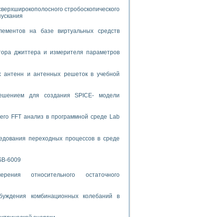
сверхширокополосного стробоскопического
спользованием графической среды программирования LabVIEW
пускания
лементов на базе виртуальных средств
 устройства по интерфейсу RS232
тора джиттера и измерителя параметров
х антенн и антенных решеток в учебной
орного практикума
решением для создания SPICE- модели
его FFT анализ в программной среде Lab
ческих монокристаллов
едования переходных процессов в среде
лы»
SB-6009
экстраполяции
рения относительного остаточного
буждения комбинационных колебаний в
тв управления»