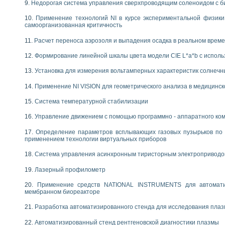
Недорогая система управления сверхпроводящим соленоидом с б
Применение технологий NI в курсе экспериментальной физик
самоорганизованная критичность
Расчет переноса аэрозоля и выпадения осадка в реальном врем
Формирование линейной шкалы цвета модели CIE L*a*b с испол
Установка для измерения вольтамперных характеристик солнечн
Применение NI VISION для геометрического анализа в медицинск
Система температурной стабилизации
Управление движением с помощью программно - аппаратного комп
Определение параметров всплывающих газовых пузырьков по 
применением технологии виртуальных приборов
Система управления асинхронным тиристорным электропривод
Лазерный профилометр
Применение средств NATIONAL INSTRUMENTS для автоматиз
мембранном биореакторе
Разработка автоматизированного стенда для исследования пла
Автоматизированный стенд рентгеновской диагностики плазмы