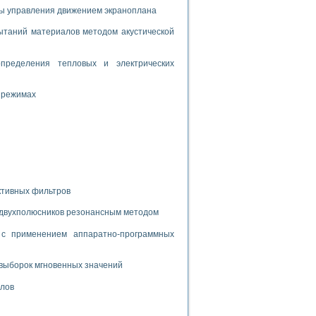
дств с использованием языка программирования LabVIEW
мы управления движением экраноплана
таний материалов методом акустической
W для моделирования типовых химико-технологических процессов
пределения тепловых и электрических
 исследования средств измерения температуры
 режимах
ированного карбида кремния (A-SIC:H)
агрузок
ктивных фильтров
ммы направленности
 двухполюсников резонансным методом
 пищевой инженерии
с применением аппаратно-программных
жах
неров-неэлектриков
выборок мгновенных значений
орных комплексов» на основе Multisim
алов
чин