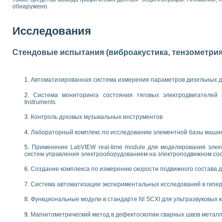
обнаружено.
 выпадения осадка в реальном времени
лы цвета модели CIE L*a*b с использованием LabVIEW
льтамперных характеристик солнечных элементов и модулей
Исследования
еометрического анализа в медицинской эндоскопии
билизации
Стендовые испытания (виброакустика, тензометрия и
ощью программно - аппаратного комплекса NI - Motion
плывающих газовых пузырьков по данным эхолокационного зондирования с 
онным тиристорным электроприводом
Автоматизированная система измерения параметров дизельных д
AL INSTRUMENTS для автоматизации процесса очистки сточных вод в мемб
Система мониторинга состояния тяговых электродвигателей э
нного стенда для исследования плазменных процессов синтеза нанопорошко
Instruments
рентгеновской диагностики плазмы
Контроль духовых музыкальных инструментов
электронные дифракционные датчики малых перемещений и колебаний
электрических свойств сегнетоэлектриков методом тепловых шумов
Лабораторный комплекс по исследованию элементной базы маши
ждения и развития дефектов в растущем монокристалле карбида кремния на
Применение LabVIEW real-time module для моделирования элек
й импедансный томограф на базе платы сбора данных PCI 6052E
систем управления электрооборудованием на электроподвижном со
характеризации механических свойств материалов в наношкале
овании металлообрабатывающих станков
Создание комплекса по измерению скорости подвижного состава 
Система автоматизации экспериментальных исследований в гипер
ких процессов получения дисперсных продуктов на основе виртуальных при
ческого зрения для контроля образцов
Функциональные модули в стандарте Nl SCXI для ультразвуковых
ных переходных процессов при коротких замыканиях в узлах электрических н
Магнитометрический метод в дефектоскопии сварных швов метал
зработке обучающих информационных систем и тренажеров для персонала 