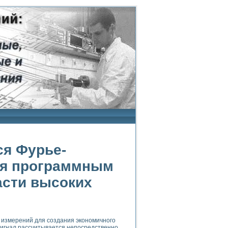
ся Фурье-
ся программным
асти высоких
 измерений для создания экономичного
 сигнал рассчитывается непосредственно