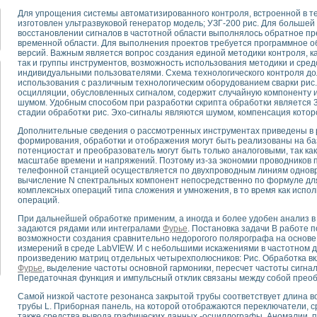
для математического моделирования сверхширокополосного стробоскопическ
Для упрощения системы автоматизированного контроля, встроенной в те
оздания измерителя ВАХ фотоэлементов на базе виртуальных средств изме
изготовлен ультразвуковой генератор модель; УЗГ-200 рис. Для большей
ие генератора сигналов - имитатора джиттера и измерителя параметров д
восстановлении сигналов в частотной области выполнялось обратное п
временной области. Для выполнения проектов требуется программное о
нтальное исследование линейных антенн и антенных решеток в учебной ла
версий. Важным является вопрос создания единой методики контроля, к
ского модуля с высоким разрешением для создания SPICE- модели импульсн
так и группы инструментов, возможность использования методики и средст
ого радиолокационного сигнала и его FFT анализ в программной среде Lab V
индивидуальными пользователями. Схема технологического контроля д
использования с различным технологическим оборудованием сварки рис
я уравнений состояния для исследования переходных процессов в среде L
осцилляции, обусловленных сигналом, содержит случайную компоненту
ки для устройства сбора данных NI USB-6009
шумом. Удобным способом при разработки скрипта обработки является 
стадии обработки рис. Эхо-сигналы являются шумом, компенсация которо
ного стенда для измерения относительного остаточного электросопротивле
для построения картины возбуждения комбинационных колебаний в простра
Дополнительные сведения о рассмотренных инструментах приведены в ра
ределения показателей качества электрической энергии
формирования, обработки и отображения могут быть реализованы на баз
потенциостат и преобразователь могут быть только аналоговыми, так ка
 управления источником питания PSP 2010 фирмы GW INSTEK
масштабе времени и напряжений. Поэтому из-за экономии проводников 
т-амперных характеристик солнечных модулей на базе USB-6008
телефонной станцией осуществляется по двухпроводным линиям одновре
 нано-, фемто-, биотехнологии и мехатроника
вычисление N спектральных компонент непосредственно по формуле для
комплексных операций типа сложения и умножения, в то время как испо
вка по измерению временных характеристик реверсивных сред
операций.
торный комплекс на базе LabVIEW для исследования наноструктур
При дальнейшей обработке применим, а иногда и более удобен анализ в 
я и оптимизации тепловой обработки биопродуктов с применением совреме
задаются рядами или интегралами
Фурье
. Постановка задачи В работе 
следования функциональных возможностей алгоритма полигармонической эк
возможности создания сравнительно недорогого полярографа на основ
оздания экономичного виртуального полярографа на основе платы USB 6008
измерений в среде LabVIEW. И с небольшими искажениями в частотном д
произведению матриц отдельных четырехполюсников: Рис. Обработка в
жения макрочастиц в упорядоченных плазменно-пылевых структурах
Фурье
, выделение частоты основной гармоники, пересчет частоты сигнал
й диагностики крови
Передаточная функция и импульсный отклик связаны между собой пре
йств дисперсных продуктов при обработке возмущениями давления
Самой низкой частоте резонанса закрытой трубы соответствует длина во
ния сверхпроводящим соленоидом с биквадрантным источником тока
трубы L. Приборная панель, на которой отображаются переключатели, с
 курсе экспериментальной физики на примере выдающихся экспериментов: с
также средства вывода графических данных -осциллографы. Аномалии, п