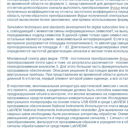
во временной области по формуле 1, представленной для дискретных си
отсчетов целесообразно сначала выполнить преобразование
Фурье
вход
тика, тензометрия и т.п.)
полученных коэффициентов на отсчеты частотного коэффициента перед
область путем обратного преобразования Фурье полученной спектрально
а измерения параметров дизельных двигателей типа В-46
способ вычисления более экономичен, чем прямое использование форму
ия тяговых электродвигателей электровоза на базе устройств National Instr
ных инструментов
Simulation techniques and standards development for digital subscriber lin
к, совпадающий с моментом смены информационных символовТ, на выхо
исследованию элементной базы машин
передаваемых подряд символов: В данной сумме только один символ не
me module для моделирования электромагнитных процессов с целью отладки
остальные являются шумом - межсимвольной интерференцией. Если в о
материале разгружается площадка поперечником d, то амплитуда смеще
рению скорости подвижного состава для тренажера машиниста состава
пропорциональна ее площади: А ~ d2. Длительность моделируемых элек
ериментальных исследований в гиперзвуковых аэродинамических трубах
определяется частотой дискретизации сигналов и числом точек исполь
андарте Nl SCXI для ультразвуковых контрольно-измерительных систем
Мгновенный спектр двух видов - ППФ - постоянное преобразование
Фурь
в дефектоскопии сварных швов металлоконструкций
преобразование почти одно и тоже, но результаты различаются - похож
 машинного зрения в составе системы управления движением экраноплана
периодограммным анализом; 5. Для этого большая часть функционально
е системы для лабораторных испытаний материалов методом акустической
программное обеспечение. Описание решения В настоящее время все 
виртуальные приборы. При представлении во временной области допол
й комплекс аппаратуры для определения тепловых и электрических характе
длинной N отсчетов, первый элемент которой равен единице, а все оста
очих процессов ДВС в динамических режимах
В перспективе, многоканальная аппаратура акустической эмиссии с неск
никации
это принято, например, в радиолокации должна быть способна накаплив
иний систем передачи данных
предразрушения объекта контроля, что вполне возможно на современно
плекс для исследования АЧХ и ФЧХ активных фильтров
программных средств компьютерных измерительных систем. Исследован
виртуального полярографа на основе платы USB 6008 в среде LabVIEW 
стенд для исследования параметров двухполюсников резонансным методом
программное обеспечение National Instruments Используется плата ввод
тров операционных усилителей с применением аппаратно-программных ср
LabVIEW. National Instruments Instrumentation newsletter. Для выявлени
тель на основе цифровой обработки выборок мгновенных значений
сварных швов необходимы были различные алгоритмы обработки. Очевид
уменьшения длительности и периода следования сигналов, т. Сигнал с 
ния выравнивания электрических каналов
преобразованию, фильтруется программным образом и усредняется в об
ния компенсации эхо-сигналов
сигналы обрабатываются средствами LabVIEW8.