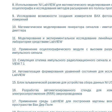
следования течения в расширяющемся канале
Использование NI LabVIEW для математического моделирования 
ты «Изучение магнитных свойств ферромагнетиков. Петля гистерезиса» с и
осциллографа и исследования методов расширения его полосы про
Исследовние возможности создания измерителя ВАХ фотоэ
нов интерфейсов обмена по протоколам RS232 и GPIB / имитатор оконечного
измерений
учение адиабатического расширения газов
ктрических переходных характеристик асинхронных двигателей при пуске
Математическое моделирование генератора сигналов - имита
джиттера
аботки результатов измерительного экспримента
азменных измерений с помощью LabVIEW
Моделирование и экспериментальное исследование линейны
мплекс. Назначение. Состав. Возможности
лаборатории средствами LabVIEW
NATIONAL INSTRUMENTS для создания систем автоматизированного лаборат
Применение осциллографического модуля с высоким раз
альный и корреляционный анализ"
импульсного сигнала
ания принципа действия универсального цифрового вольтметра
е обеспечение учебных лабораторных стендов
Симуляция отклика импульсного радиолокационного сигнала и 
VIEW 7.1
практикум для изучения технологии выращивания полупроводниковых и опти
 средствами LabVIEW
Автоматизация формирования уравнений состояния для иссл
плекс для исследования АЧХ и ФЧХ активных фильтров
LabVIEW
ционный лабораторный практикум по курсу «радиотехнические цепи и сигна
Блок гальванической развязки для устройства сбора данных NI U
реставрации одномерных сигналов на основе алгоритма полигармонической 
NATIONAL INSTRUMENTS в операционной системе LINUX
Разработка автоматизированного стенда для изме
горитма полигармонической экстраполяции в среде LabVIEW
электросопротивления (RRR) сверхпроводников
ания принципа действия универсального цифрового вольтметра
Применение среды LabVIEW для построения картины воз
ржки принимаемых решений в среде LabVIEW
пространстве Ван Дер Поля
 «Моделирование систем» и «Автоматизация проектирования систем и средс