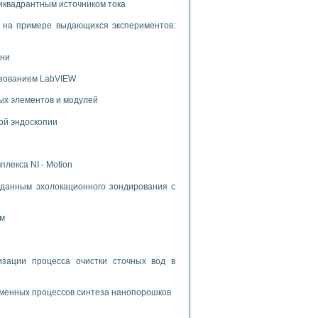
иквадрантным источником тока
и на примере выдающихся экспериментов:
ени
ьзованием LabVIEW
ых элементов и модулей
ой эндоскопии
лекса NI - Motion
данным эхолокационного зондирования с
ом
ации процесса очистки сточных вод в
зменных процессов синтеза нанопорошков