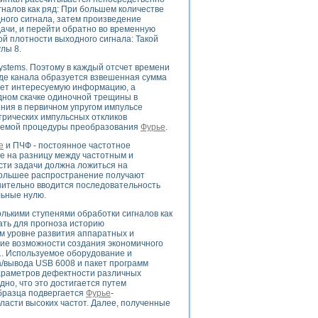
гналов как ряд: При большем количестве
ного сигнала, затем произведение
ачи, и перейти обратно во временную
й плотности выходного сигнала: Такой
лы 8.
uments
e systems. Поэтому в каждый отсчет времени
де канала образуется взвешенная сумма
сет интересуемую информацию, а
 систем управления электрооборудованием на электроподвижном составе (Э
дном скачке одиночной трещины в
ния в первичном упругом импульсе
трических импульсных откликов
зуемой процедуры преобразования
Фурье
.
е
и ПЧФ - постоянное частотное
ее на разницу между частотным и
сти задачи должна ложиться на
 эмиссии
большее распространение получают
нительно вводится последовательность
ристик и параметров силовых полупроводниковых приборов
льные нулю.
олькими ступенями обработки сигналов как
ать для прогноза историю
м уровне развития аппаратных и
ие возможности создания экономичного
1. Используемое оборудование и
а/вывода USB 6008 и пакет программ
едств NATIONAL INSTRUMENTS
я параметров дефектности различных
но, что это достигается путем
образца подвергается
Фурье
-
ласти высоких частот. Далее, полученные