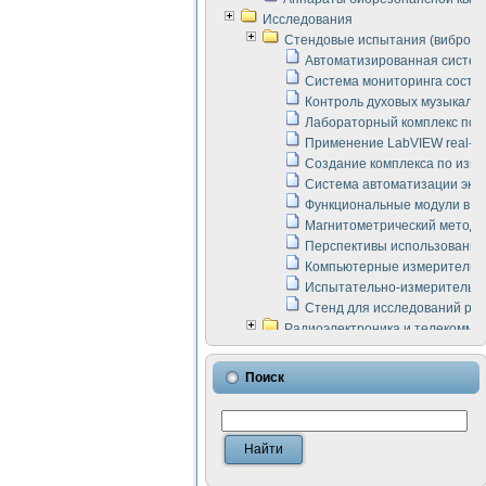
Исследования
Стендовые испытания (виброакус
Автоматизированная систем
Система мониторинга состоян
Контроль духовых музыкаль
Лабораторный комплекс по 
Применение LabVIEW real-ti
Создание комплекса по изме
Система автоматизации эксп
Функциональные модули в ст
Магнитометрический метод 
Перспективы использования
Компьютерные измерительны
Испытательно-измерительны
Стенд для исследований раб
Радиоэлектроника и телекомму
LabVIEW в расчетах радиол
Аппаратно-программный ком
Поиск
Виртуальный лабораторный 
Измерение шумовых параме
Измерительный преобразова
Инструменты для исследова
Инструменты для исследова