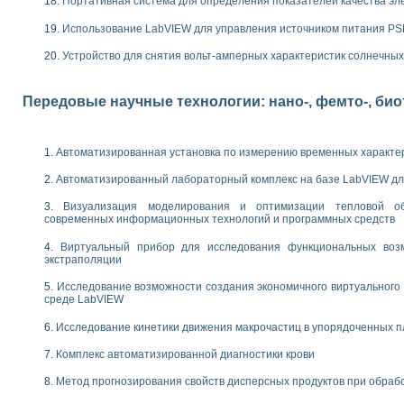
следования электрических характеристик газоразрядных и люминесцентных 
Портативная система для определения показателей качества эл
по информационно-измерительным системам (ИИС)
Использование LabVIEW для управления источником питания P
тотных характеристик на основе использования звуковой карты ПК
 основам теории Коммутации
Устройство для снятия вольт-амперных характеристик солнечны
бораторной работы «Имитационное моделирование погрешностей канала из
электротехнике в среде LabVIEW
Передовые научные технологии: нано-, фемто-, би
х национального проекта «Образование» технологий NATIONAL INSTRUMENTS 
ти решателей обыкновенных дифференциальных уравнений инструментальн
абораторных практикумов на кафедре информационных систем МИРЭА
Автоматизированная установка по измерению временных характе
ва образования и подготовки преподавателей для работы в ИКТ насыщенно
рного практикума по электронике кафедры информационных систем МИРЭА
Автоматизированный лабораторный комплекс на базе LabVIEW дл
оратории по электротехнике в среде MULTISIM
итмы частотного анализа для LabWindows/CVI и LabVIEW
Визуализация моделирования и оптимизации тепловой о
современных информационных технологий и программных средств
центра «Технологии NATIONAL INSTRUMENTS» в ростовском колледже связи 
ой программе «Прикладная физика и физическая информатика» инновационно
Виртуальный прибор для исследования функциональных возм
елей постоянного тока
экстраполяции
формирования электромагнитного поля для испытаний изделий авионики
Исследование возможности создания экономичного виртуального
 курсу ИИС на базе оборудования NI CompactDAQ
среде LabVIEW
ституты
Исследование кинетики движения макрочастиц в упорядоченных 
Комплекс автоматизированной диагностики крови
Метод прогнозирования свойств дисперсных продуктов при обра