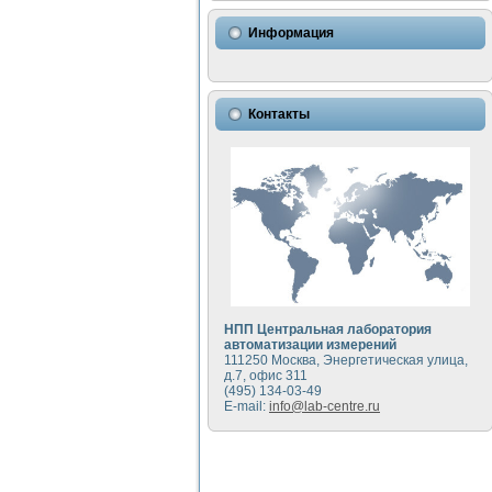
Использование NI LabVIEW 
Исследовние возможности с
Информация
Математическое моделирован
Моделирование и экспериме
Применение осциллографиче
Симуляция отклика импульсн
Контакты
Автоматизация формировани
Блок гальванической развяз
Разработка автоматизирован
Применение среды LabVIEW 
Портативная система для оп
Использование LabVIEW для
Устройство для снятия воль
Передовые научные технологии:
Автоматизированная устано
Автоматизированный лабора
НПП Центральная лаборатория
Визуализация моделировани
автоматизации измерений
111250 Москва, Энергетическая улица,
Виртуальный прибор для ис
д.7, офис 311
Исследование возможности с
(495) 134-03-49
Исследование кинетики дви
E-mail:
info@lab-centre.ru
Комплекс автоматизированно
Метод прогнозирования сво
Недорогая система управле
Применение технологий NI в