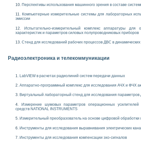
енажеров путем моделирования технологических процессов пищевых произво
Перспективы использования машинного зрения в составе систе
изации и защиты ускорителя ЛУЭ-200
равления процессом цементирования нефтегазовых скважин
Компьютерные измерительные системы для лабораторных испы
эмиссии
азовой среды специальной барокамеры
еспечения с использованием среды графического программирования LabVIE
Испытательно-измерительный комплекс аппаратуры для о
NATIONAL INSTRUMENTS при разработке автоматизированного комплекса для
характеристик и параметров силовых полупроводниковых приборов
енной термотрансферной маркировки изделий
Стенд для исследований рабочих процессов ДВС в динамических
ких исследований на базе LabVIEW
танса для исследова¬ния электрофизических свойств аморфного гидрогениз
ных переходных процессов при коротких замыканиях в узлах электрических н
Радиоэлектроника и телекоммуникации
ктрических переходных характеристик асинхронных двигателей при пуске
арных швов на базе технологий фирмы NATIONAL INSTRUMENTS
применением неиндустриальных камер в производственных условиях
LabVIEW в расчетах радиолиний систем передачи данных
и эффективности систем управления в интегрированных средах
ебные стенды
Аппаратно-программный комплекс для исследования АЧХ и ФЧХ а
го стенда по измерению профиля зеркальной антенны и построению диагра
Виртуальный лабораторный стенд для исследования параметров
торные комплексы для вузов, осуществляющих подготовку специалистов по
следования нелинейных резистивных цепей
Измерение шумовых параметров операционных усилителей 
средств NATIONAL INSTRUMENTS
приборов в процесе изучения специальных дисциплин в технических коллед
LECTRONICS WORKBENCH-MULTISIM для электротехнической подготовки инже
Измерительный преобразователь на основе цифровой обработки 
 дисциплине «Цифровые вычислительные устройства и микропроцессоры приб
 ИНС на основе LabVIEW
Инструменты для исследования выравнивания электрических кан
 основам теории коммутации
Инструменты для исследования компенсации эхо-сигналов
IEW для создания лабораторного практикума по измерениям магнитных вели