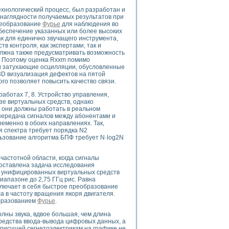
ого осциллографа и исследования методов расширения его полосы пропуска
хнологический процесс, был разработан и
рений
 наглядности получаемых результатов при
життера
реобразование
Фурье
для наблюдения во
беспечение указанных или более высоких
боратории средствами LabVIEW
ак для единично звучащего инструмента,
ого сигнала
в контроля, как экспертами, так и
IEW 7.1
олжна также предусматривать возможность
. Поэтому оценка Rxxm помимо
abVIEW
 и затухающие осцилляции, обусловленные
3D визуализация дефектов на пятой
го позволяет повысить качество связи.
ния (RRR) сверхпроводников
нстве Ван Дер Поля
ботах 7, 8. Устройство управления,
е виртуальных средств, однако
к они должны работать в реальном
передача сигналов между абонентами и
менно в обоих направлениях. Так,
 спектра требует порядка N2
льзование алгоритма БПФ требует N·log2N
частотной области, когда сигналы
нных информационных технологий и программных средств
поставлена задача исследования
страполяции
е унифицированных виртуальных средств
 в среде LabVIEW
иапазоне до 2,75 ГГц рис. Равна
ключает в себя быстрое преобразование
а в частоту вращения якоря двигателя.
образованием
Фурье
.
лны звука, вдвое большая, чем длина
редства ввода-вывода цифровых данных, а
амоорганизованная критичность
рисущей сегнетоэлектрикам на графике не