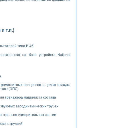
 т.п.)
применением технологии виртуальных приборов
вигателей типа В-46
ранном биореакторе
лектровоза на базе устройств National
в
н
 основе акустической эмиссии и лазерной интерферометрии
тромагнитных процессов с целью отладки
ставе (ЭПС)
для тренажера машиниста состава
звуковых аэродинамических трубах
боров
 контрольно-измерительных систем
агрузок
локонструкций
химических предприятий