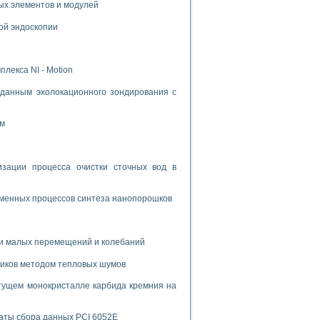
ых элементов и модулей
ой эндоскопии
лекса NI - Motion
данным эхолокационного зондирования с
ом
ации процесса очистки сточных вод в
зменных процессов синтеза нанопорошков
и малых перемещений и колебаний
риков методом тепловых шумов
тущем монокристалле карбида кремния на
аты сбора данных PCI 6052E