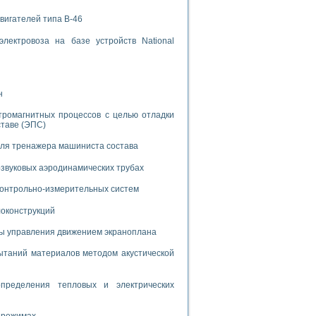
вигателей типа В-46
лектровоза на базе устройств National
применением технологии виртуальных приборов
н
тромагнитных процессов с целью отладки
ставе (ЭПС)
ранном биореакторе
в
для тренажера машиниста состава
звуковых аэродинамических трубах
 контрольно-измерительных систем
 основе акустической эмиссии и лазерной интерферометрии
локонструкций
мы управления движением экраноплана
таний материалов методом акустической
боров
пределения тепловых и электрических
агрузок
химических предприятий