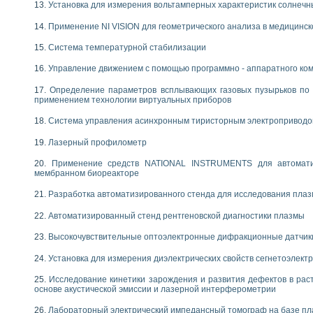
Установка для измерения вольтамперных характеристик солнечн
Применение NI VISION для геометрического анализа в медицинск
Система температурной стабилизации
Управление движением с помощью программно - аппаратного комп
Определение параметров всплывающих газовых пузырьков по 
применением технологии виртуальных приборов
Система управления асинхронным тиристорным электропривод
Лазерный профилометр
Применение средств NATIONAL INSTRUMENTS для автоматиз
мембранном биореакторе
Разработка автоматизированного стенда для исследования пла
Автоматизированный стенд рентгеновской диагностики плазмы
Высокочувствительные оптоэлектронные дифракционные датчик
Установка для измерения диэлектрических свойств сегнетоэлект
Исследование кинетики зарождения и развития дефектов в рас
основе акустической эмиссии и лазерной интерферометрии
Лабораторный электрический импедансный томограф на базе пл