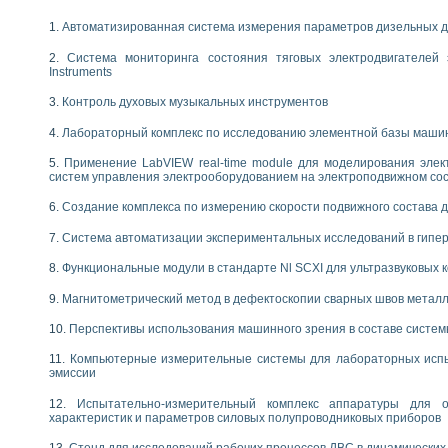
 выпадения осадка в реальном времени
Автоматизированная система измерения параметров дизельных д
лы цвета модели CIE L*a*b с использованием LabVIEW
льтамперных характеристик солнечных элементов и модулей
Система мониторинга состояния тяговых электродвигателей э
Instruments
еометрического анализа в медицинской эндоскопии
билизации
Контроль духовых музыкальных инструментов
ощью программно - аппаратного комплекса NI - Motion
плывающих газовых пузырьков по данным эхолокационного зондирования с 
Лабораторный комплекс по исследованию элементной базы маши
онным тиристорным электроприводом
Применение LabVIEW real-time module для моделирования элек
систем управления электрооборудованием на электроподвижном со
AL INSTRUMENTS для автоматизации процесса очистки сточных вод в мемб
нного стенда для исследования плазменных процессов синтеза нанопорошко
Создание комплекса по измерению скорости подвижного состава 
рентгеновской диагностики плазмы
Система автоматизации экспериментальных исследований в гипер
электронные дифракционные датчики малых перемещений и колебаний
электрических свойств сегнетоэлектриков методом тепловых шумов
Функциональные модули в стандарте Nl SCXI для ультразвуковых
ждения и развития дефектов в растущем монокристалле карбида кремния на
Магнитометрический метод в дефектоскопии сварных швов метал
й импедансный томограф на базе платы сбора данных PCI 6052E
характеризации механических свойств материалов в наношкале
Перспективы использования машинного зрения в составе систе
овании металлообрабатывающих станков
Компьютерные измерительные системы для лабораторных испы
эмиссии
ких процессов получения дисперсных продуктов на основе виртуальных при
ческого зрения для контроля образцов
Испытательно-измерительный комплекс аппаратуры для о
ных переходных процессов при коротких замыканиях в узлах электрических н
характеристик и параметров силовых полупроводниковых приборов
зработке обучающих информационных систем и тренажеров для персонала 