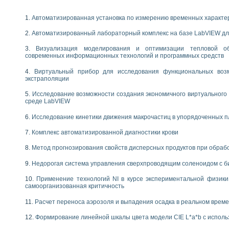
следования электрических характеристик газоразрядных и люминесцентных 
по информационно-измерительным системам (ИИС)
Автоматизированная установка по измерению временных характе
тотных характеристик на основе использования звуковой карты ПК
 основам теории Коммутации
Автоматизированный лабораторный комплекс на базе LabVIEW дл
бораторной работы «Имитационное моделирование погрешностей канала из
Визуализация моделирования и оптимизации тепловой о
электротехнике в среде LabVIEW
современных информационных технологий и программных средств
х национального проекта «Образование» технологий NATIONAL INSTRUMENTS 
ти решателей обыкновенных дифференциальных уравнений инструментальн
Виртуальный прибор для исследования функциональных возм
абораторных практикумов на кафедре информационных систем МИРЭА
экстраполяции
ва образования и подготовки преподавателей для работы в ИКТ насыщенно
Исследование возможности создания экономичного виртуального
рного практикума по электронике кафедры информационных систем МИРЭА
среде LabVIEW
оратории по электротехнике в среде MULTISIM
Исследование кинетики движения макрочастиц в упорядоченных 
итмы частотного анализа для LabWindows/CVI и LabVIEW
центра «Технологии NATIONAL INSTRUMENTS» в ростовском колледже связи 
Комплекс автоматизированной диагностики крови
ой программе «Прикладная физика и физическая информатика» инновационно
елей постоянного тока
Метод прогнозирования свойств дисперсных продуктов при обра
формирования электромагнитного поля для испытаний изделий авионики
Недорогая система управления сверхпроводящим соленоидом с б
 курсу ИИС на базе оборудования NI CompactDAQ
Применение технологий NI в курсе экспериментальной физик
ституты
самоорганизованная критичность
Расчет переноса аэрозоля и выпадения осадка в реальном врем
Формирование линейной шкалы цвета модели CIE L*a*b с испол