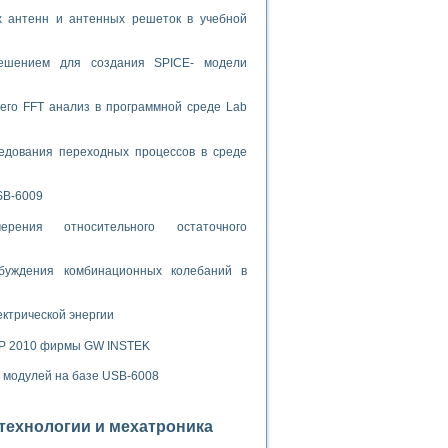
х антенн и антенных решеток в учебной
спользованием графической среды программирования LabVIEW
решением для создания SPICE- модели
 устройства по интерфейсу RS232
его FFT анализ в программной среде Lab
едования переходных процессов в среде
орного практикума
SB-6009
рения относительного остаточного
ческих монокристаллов
буждения комбинационных колебаний в
ектрической энергии
лы»
экстраполяции
SP 2010 фирмы GW INSTEK
х модулей на базе USB-6008
отехнологии и мехатроника
тв управления»