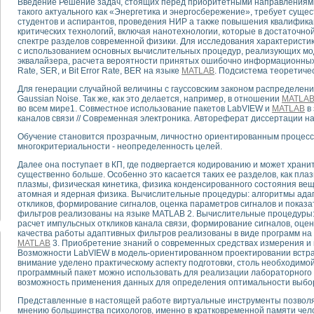
Введение Решение задач, стоящих перед приоритетными направлениями 
такого актуального как «Энергетика и энергосбережение», требует суще
студентов и аспирантов, проведения НИР а также повышения квалифика
тика, тензометрия и т.п.)
критических технологий, включая нанотехнологии, которые в достаточн
а измерения параметров дизельных двигателей типа В-46
спектре разделов современной физики. Для исследования характеристи
с использованием основных вычислительных процедур, реализующих мо
ия тяговых электродвигателей электровоза на базе устройств National Instr
эквалайзера, расчета вероятности принятых ошибочно информационных 
ных инструментов
Rate, SER, и Bit Error Rate, BER на языке
MATLAB
. Подсистема теоретичес
исследованию элементной базы машин
Для генерации случайной величины с гауссовским законом распределен
me module для моделирования электромагнитных процессов с целью отладки
Gaussian Noise. Так же, как это делается, например, в отношении
MATLA
рению скорости подвижного состава для тренажера машиниста состава
во всем мире1. Совместное использование пакетов LabVIEW и
MATLAB
в 
каналов связи // Современная электроника. Автореферат диссертации на
ериментальных исследований в гиперзвуковых аэродинамических трубах
андарте Nl SCXI для ультразвуковых контрольно-измерительных систем
Обучение становится прозрачным, личностно ориентированным процесс
в дефектоскопии сварных швов металлоконструкций
многокритериальности - неопределенность целей.
 машинного зрения в составе системы управления движением экраноплана
Далее она поступает в КП, где подвергается кодированию и может хранит
е системы для лабораторных испытаний материалов методом акустической
существенно больше. Особенно это касается таких ее разделов, как пла
плазмы, физическая кинетика, физика конденсированного состояния вещ
й комплекс аппаратуры для определения тепловых и электрических характе
атомная и ядерная физика. Вычислительные процедуры: алгоритмы ада
очих процессов ДВС в динамических режимах
откликов, формирование сигналов, оценка параметров сигналов и показ
никации
фильтров реализованы на языке MATLAB 2. Вычислительные процедуры:
расчет импульсных откликов канала связи, формирование сигналов, оце
иний систем передачи данных
качества работы адаптивных фильтров реализованы в виде программ на
плекс для исследования АЧХ и ФЧХ активных фильтров
MATLAB
3. Приобретение знаний о современных средствах измерения и 
стенд для исследования параметров двухполюсников резонансным методом
Возможности LabVIEW в модель-ориентированном проектировании встр
внимание уделено практическому аспекту подготовки, столь необходимой
тров операционных усилителей с применением аппаратно-программных ср
программный пакет можно использовать для реализации лабораторного 
тель на основе цифровой обработки выборок мгновенных значений
возможность применения данных для определения оптимальности выбор
ния выравнивания электрических каналов
Представленные в настоящей работе виртуальные инструменты позволя
ния компенсации эхо-сигналов
мнению большинства психологов, именно в кратковременной памяти чел