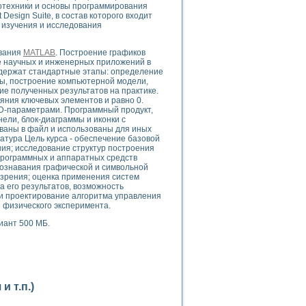
ого осциллографа и исследования методов расширения его полосы пропуска
отехники и основы программирования
esign Suite, в состав которого входит
рений
 изучения и исследования
життера
боратории средствами LabVIEW
ования
MATLAB
. Построение графиков
ого сигнала
ие научных и инженерных приложений в
IEW 7.1
одержат стандартные этапы: определение
ы, построение компьютерной модели,
abVIEW
ие полученных результатов на практике.
яния ключевых элементов и равно 0.
ния (RRR) сверхпроводников
D-параметрами. Программный продукт,
нели, блок-диаграммы и иконки с
нстве Ван Дер Поля
ваны в файл и использованы для иных
атура Цель курса - обеспечение базовой
ния; исследование структур построения
программных и аппаратных средств
ознавания графической и символьной
 зрения; оценка применения систем
а его результатов, возможность
и проектирование алгоритма управления
 физического эксперимента.
нных информационных технологий и программных средств
риант 500 МБ.
страполяции
 в среде LabVIEW
 т.п.)
амоорганизованная критичность