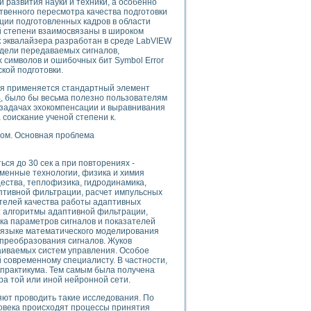
развития науки и техники, а особенно
ственного пересмотра качества подготовки
ции подготовленных кадров в области
ой степени взаимосвязаны в широком
к эквалайзера разработан в среде LabVIEW
дели передаваемых сигналов,
uments
символов и ошибочных бит Symbol Error
кой подготовки.
ия применяется стандартный элемент
 систем управления электрооборудованием на электроподвижном составе (Э
B
, было бы весьма полезно пользователям
задачах эхокомпенсации и выравнивания
 соискание ученой степени к.
ом. Основная проблема
ься до 30 сек а при повторениях -
 эмиссии
зменные технологии, физика и химия
ества, теплофизика, гидродинамика,
ристик и параметров силовых полупроводниковых приборов
птивной фильтрации, расчет импульсных
ателей качества работы адаптивных
 алгоритмы адаптивной фильтрации,
нка параметров сигналов и показателей
 языке математического моделирования
преобразования сигналов. Жуков
аиваемых систем управления. Особое
 современному специалисту. В частности,
едств NATIONAL INSTRUMENTS
практикума. Тем самым была получена
а той или иной нейронной сети.
ют проводить такие исследования. По
овека происходят процессы принятия