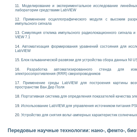
следования течения в расширяющемся канале
Моделирование и экспериментальное исследование линейны
ты «Изучение магнитных свойств ферромагнетиков. Петля гистерезиса» с и
лаборатории средствами LabVIEW
Применение осциллографического модуля с высоким раз
нов интерфейсов обмена по протоколам RS232 и GPIB / имитатор оконечного
импульсного сигнала
учение адиабатического расширения газов
ктрических переходных характеристик асинхронных двигателей при пуске
Симуляция отклика импульсного радиолокационного сигнала и 
VIEW 7.1
аботки результатов измерительного экспримента
азменных измерений с помощью LabVIEW
Автоматизация формирования уравнений состояния для иссл
мплекс. Назначение. Состав. Возможности
LabVIEW
NATIONAL INSTRUMENTS для создания систем автоматизированного лаборат
Блок гальванической развязки для устройства сбора данных NI U
альный и корреляционный анализ"
ания принципа действия универсального цифрового вольтметра
Разработка автоматизированного стенда для изме
е обеспечение учебных лабораторных стендов
электросопротивления (RRR) сверхпроводников
практикум для изучения технологии выращивания полупроводниковых и опти
Применение среды LabVIEW для построения картины воз
 средствами LabVIEW
пространстве Ван Дер Поля
плекс для исследования АЧХ и ФЧХ активных фильтров
Портативная система для определения показателей качества эл
ционный лабораторный практикум по курсу «радиотехнические цепи и сигна
реставрации одномерных сигналов на основе алгоритма полигармонической 
Использование LabVIEW для управления источником питания P
NATIONAL INSTRUMENTS в операционной системе LINUX
горитма полигармонической экстраполяции в среде LabVIEW
Устройство для снятия вольт-амперных характеристик солнечны
ания принципа действия универсального цифрового вольтметра
ржки принимаемых решений в среде LabVIEW
Передовые научные технологии: нано-, фемто-, би
 «Моделирование систем» и «Автоматизация проектирования систем и средс