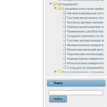
Исследования
Стендовые испытания (виброакус
Автоматизированная систем
Система мониторинга состоян
Контроль духовых музыкаль
Лабораторный комплекс по 
Применение LabVIEW real-ti
Создание комплекса по изме
Система автоматизации эксп
Функциональные модули в ст
Магнитометрический метод 
Перспективы использования
Компьютерные измерительны
Испытательно-измерительны
Стенд для исследований раб
Радиоэлектроника и телекомму
LabVIEW в расчетах радиол
Аппаратно-программный ком
Поиск
Виртуальный лабораторный 
Измерение шумовых параме
Измерительный преобразова
Инструменты для исследова
Инструменты для исследова