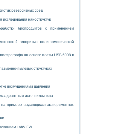
ламп
ристик реверсивных сред
я исследования наноструктур
мерения температуры» в среде LabVIEW
бработки биопродуктов с применением
в Нижегородском госуниверситете им. Н.И. Лобачевского
ых систем моделирования
ожностей алгоритма полигармонической
й среде
 полярографа на основе платы USB 6008 в
плазменно-пылевых структурах
и информатики
го образовательного проекта РУДН
ботке возмущениями давления
иквадрантным источником тока
и на примере выдающихся экспериментов:
ени
ьзованием LabVIEW