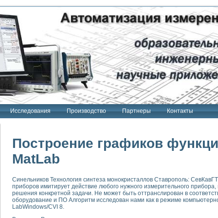
Исследования
Производство
Партнеры
Контакты
Построение графиков функци
MatLab
тенд "Сигнал-USB"
Синельников Технология синтеза монокристаллов Ставрополь: СевКавГТ
 терапии Интроскан
приборов имитирует действие любого нужного измерительного прибора,
решения конкретной задачи. Не может быть оттранслирован в соответс
ерительная система
оборудование и ПО Алгоритм исследован нами как в режиме компьютерн
LabWindows/CVI 8.
Сигнал-USB"
товой терапии серии СКАН