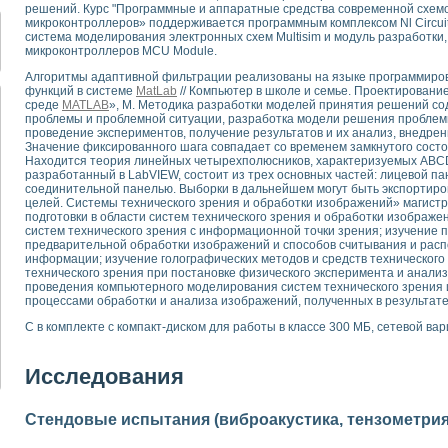
для математического моделирования сверхширокополосного стробоскопическ
решений. Курс "Программные и аппаратные средства современной схем
микроконтроллеров» поддерживается программным комплексом Nl Circuit D
оздания измерителя ВАХ фотоэлементов на базе виртуальных средств изме
система моделирования электронных схем Multisim и модуль разработки,
ие генератора сигналов - имитатора джиттера и измерителя параметров д
микроконтроллеров MCU Module.
нтальное исследование линейных антенн и антенных решеток в учебной ла
Алгоритмы адаптивной фильтрации реализованы на языке программир
ского модуля с высоким разрешением для создания SPICE- модели импульсн
функций в системе
MatLab
// Компьютер в школе и семье. Проектирован
ого радиолокационного сигнала и его FFT анализ в программной среде Lab V
среде
MATLAB
», М. Методика разработки моделей принятия решений с
проблемы и проблемной ситуации, разработка модели решения проблем
я уравнений состояния для исследования переходных процессов в среде L
проведение экспериментов, получение результатов и их анализ, внедрен
ки для устройства сбора данных NI USB-6009
Значение фиксированного шага совпадает со временем замкнутого состо
ного стенда для измерения относительного остаточного электросопротивле
Находится теория линейных четырехполюсников, характеризуемых ABC
разработанный в LabVIEW, состоит из трех основных частей: лицевой па
для построения картины возбуждения комбинационных колебаний в простра
соединительной панелью. Выборки в дальнейшем могут быть экспортиро
ределения показателей качества электрической энергии
целей. Системы технического зрения и обработки изображений» магистр
 управления источником питания PSP 2010 фирмы GW INSTEK
подготовки в области систем технического зрения и обработки изображе
систем технического зрения с информационной точки зрения; изучение 
т-амперных характеристик солнечных модулей на базе USB-6008
предварительной обработки изображений и способов считывания и расп
 нано-, фемто-, биотехнологии и мехатроника
информации; изучение голографических методов и средств технического
технического зрения при постановке физического эксперимента и анализ
вка по измерению временных характеристик реверсивных сред
проведения компьютерного моделирования систем технического зрения 
торный комплекс на базе LabVIEW для исследования наноструктур
процессами обработки и анализа изображений, полученных в результате
я и оптимизации тепловой обработки биопродуктов с применением совреме
С в комплекте с компакт-диском для работы в классе 300 МБ, сетевой ва
следования функциональных возможностей алгоритма полигармонической эк
оздания экономичного виртуального полярографа на основе платы USB 6008
жения макрочастиц в упорядоченных плазменно-пылевых структурах
Исследования
й диагностики крови
йств дисперсных продуктов при обработке возмущениями давления
Стендовые испытания (виброакустика, тензометрия и
ния сверхпроводящим соленоидом с биквадрантным источником тока
 курсе экспериментальной физики на примере выдающихся экспериментов: с