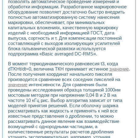
позволять автоматическое проведение измерений и
Применение LabVIEW для исследования течения в расши
обработки информации. Разработанное маркировочное
Создание виртуальной работы «Изучение магнитных свой
оборудование позволяет достаточно быстро внедрить
Обратный маятник
полностью автоматизированную систему нанесения
Устройство для изучения основ интерфейсов обмена по п
маркировки, обеспечивает, при минимальных
Лабораторный практикум: изучение адиабатического расш
капитальных вложениях, качественную маркировку
изделий с необходимой информацией ГОСТ, дата
Стенд для исследования электрических переходных харак
выпуска, сортность и т. Для компенсации постоянной
Система статистической обработки результатов измерите
составляющей с выходов изолирующих усилителей
Автоматизация лазерно-плазменных измерений с помощ
блока гальванической развязки используется
Модельно-измерительный комплекс. Назначение. Состав.
подпрограмма «Basic averaged DC-RMS».
Использование технологий NATIONAL INSTRUMENTS для с
Учебный практикум "Спектральный и корреляционный ана
В момент термодинамического равновесия t3, когда
Учебный стенд для исследования принципа действия унив
dTKHt/dt=0, величина ТКН принимает истинное
значение
.
Оборудование и программное обеспечение учебных лабор
После получения координат начального пикселя
производится сравнение всех соседних пикселей на
Виртуальный лабораторный практикум для изучения техн
значение
интенсивности. Для сравнения были
Управление роботом ТУР-10 средствами LabVIEW
проведены исследования образца толщиной 1000нм
Аппаратно-программный комплекс для исследования АЧХ 
мостовым методом при напряжении 0,04 В и 2 В на
Автоматизированный дистанционный лабораторный практи
частоте 10 кГц рис. Выбор алгоритма зависит от типа
Исследование возможности реставрации одномерных сигн
моделей принятия решений. Если оболочку шарика
Использование технологий NATIONAL INSTRUMENTS в оп
рассматривать как жидкость и применять к ней все
Разработка модификаций алгоритма полигармонической э
известные представления о дроблении, то можно
Учебный стенд для исследования принципа действия унив
рассматривать данное явление как взаимодействие
возмущений с однородными частицами, а
Виртуальная система поддержки принимаемых решений в
количественные результаты расчетов дробления
Преемственность дисциплин «Моделирование систем» и «
уточнять экспериментально, например, уточняя