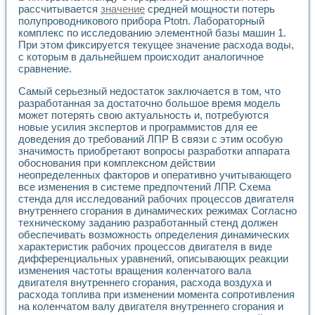
Разработка виртуальных тренажеров путем моделировани
рассчитывается
значение
средней мощности потерь
Система блокировок, сигнализации и защиты ускорителя 
полупроводникового прибора Ptotn. Лабораторный
Система сбора данных и управления процессом цементир
комплекс по исследованию элементной базы машин 1.
Управление температурой газовой среды специальной ба
При этом фиксируется текущее значение расхода воды,
Разработка программного обеспечения с использованием
с которым в дальнейшем происходит аналогичное
сравнение.
Использование технологий NATIONAL INSTRUMENTS при ра
Оборудование для промышленной термотрансферной мар
Самый серьезный недостаток заключается в том, что
Автоматизация реометрических исследований на базе La
разработанная за достаточно большое время модель
Применение измерителя иммитанса для исследова¬ния эле
может потерять свою актуальность и, потребуются
Исследование электромагнитных переходных процессов при
новые усилия экспертов и программистов для ее
Стенд для исследования электрических переходных харак
доведения до требований ЛПР В связи с этим особую
Автоматизация контроля сварных швов на базе техноло
значимость приобретают вопросы разработки аппарата
обоснования при комплексном действии
Измерительный контроль с применением неиндустриальны
неопределенных факторов и оперативно учитывающего
Моделирование надежности и эффективности систем упра
все изменения в системе предпочтений ЛПР. Схема
Лабораторные практикумы и учебные стенды
стенда для исследований рабочих процессов двигателя
Автоматизация лабораторного стенда по измерению проф
внутреннего сгорания в динамических режимах Согласно
Автоматизированные лабораторные комплексы для вузов,
техническому заданию разработанный стенд должен
Виртуальный прибор для исследования нелинейных рези
обеспечивать возможность определения динамических
Использование виртуальных приборов в процесе изучения
характеристик рабочих процессов двигателя в виде
Использование программ ELECTRONICS WORKBENCH-MULTI
дифференциальных уравнений, описывающих реакции
Лабораторный практикум по дисциплине «Цифровые вычис
изменения частоты вращения коленчатого вала
двигателя внутреннего сгорания, расхода воздуха и
Лабораторный практикум по ИНС на основе LabVIEW
расхода топлива при изменении момента сопротивления
Лабораторный практикум по основам теории коммутации
на коленчатом валу двигателя внутреннего сгорания и
Опыт использования NI LabVIEW для создания лабораторн