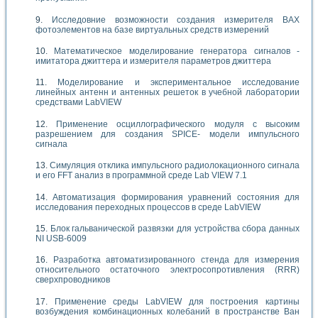
Исследовние возможности создания измерителя ВАХ
фотоэлементов на базе виртуальных средств измерений
Математическое моделирование генератора сигналов -
имитатора джиттера и измерителя параметров джиттера
Моделирование и экспериментальное исследование
линейных антенн и антенных решеток в учебной лаборатории
средствами LabVIEW
Применение осциллографического модуля с высоким
разрешением для создания SPICE- модели импульсного
сигнала
Симуляция отклика импульсного радиолокационного сигнала
и его FFT анализ в программной среде Lab VIEW 7.1
Автоматизация формирования уравнений состояния для
исследования переходных процессов в среде LabVIEW
Блок гальванической развязки для устройства сбора данных
NI USB-6009
Разработка автоматизированного стенда для измерения
относительного остаточного электросопротивления (RRR)
сверхпроводников
Применение среды LabVIEW для построения картины
возбуждения комбинационных колебаний в пространстве Ван