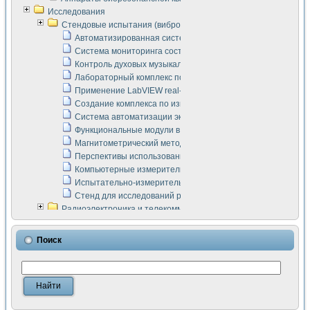
Исследования
Стендовые испытания (виброакустика, тензометрия и т.п.)
Автоматизированная система измерения параметров дизе
Система мониторинга состояния тяговых электродвигателей
Контроль духовых музыкальных инструментов
Лабораторный комплекс по исследованию элементной ба
Применение LabVIEW real-time module для моделирования
Создание комплекса по измерению скорости подвижного с
Система автоматизации экспериментальных исследований 
Функциональные модули в стандарте Nl SCXI для ультраз
Магнитометрический метод в дефектоскопии сварных шво
Перспективы использования машинного зрения в составе
Компьютерные измерительные системы для лабораторных
Испытательно-измерительный комплекс аппаратуры для о
Стенд для исследований рабочих процессов ДВС в динам
Радиоэлектроника и телекоммуникации
LabVIEW в расчетах радиолиний систем передачи данных
Аппаратно-программный комплекс для исследования АЧХ 
Поиск
Виртуальный лабораторный стенд для исследования пар
Измерение шумовых параметров операционных усилител
Измерительный преобразователь на основе цифровой обр
Инструменты для исследования выравнивания электричес
Инструменты для исследования компенсации эхо-сигнало