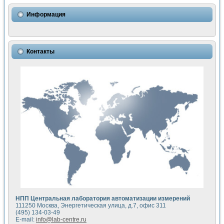
Использование NI LabVIEW для математического моделир
Исследовние возможности создания измерителя ВАХ фото
Информация
Математическое моделирование генератора сигналов - и
Моделирование и экспериментальное исследование линей
Применение осциллографического модуля с высоким разр
Симуляция отклика импульсного радиолокационного сигнал
Контакты
Автоматизация формирования уравнений состояния для и
Блок гальванической развязки для устройства сбора данн
Разработка автоматизированного стенда для измерения о
Применение среды LabVIEW для построения картины возб
Портативная система для определения показателей качес
Использование LabVIEW для управления источником пит
Устройство для снятия вольт-амперных характеристик со
Передовые научные технологии: нано-, фемто-, биотехнологи
Автоматизированная установка по измерению временных 
Автоматизированный лабораторный комплекс на базе Lab
Визуализация моделирования и оптимизации тепловой об
Виртуальный прибор для исследования функциональных в
Исследование возможности создания экономичного виртуа
Исследование кинетики движения макрочастиц в упорядо
Комплекс автоматизированной диагностики крови
НПП Центральная лаборатория автоматизации измерений
Метод прогнозирования свойств дисперсных продуктов п
111250 Москва, Энергетическая улица, д.7, офис 311
Недорогая система управления сверхпроводящим соленои
(495) 134-03-49
E-mail:
info@lab-centre.ru
Применение технологий NI в курсе экспериментальной фи