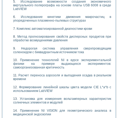
Исследование возможности создания экономичного
виртуального полярографа на основе платы USB 6008 в среде
LabVIEW
Исследование кинетики движения макрочастиц в
упорядоченных плазменно-пылевых структурах
Комплекс автоматизированной диагностики крови
Метод прогнозирования свойств дисперсных продуктов при
обработке возмущениями давления
Недорогая система управления сверхпроводящим
соленоидом с биквадрантным источником тока
Применение технологий NI в курсе экспериментальной
физики на примере выдающихся экспериментов:
самоорганизованная критичность
Расчет переноса аэрозоля и выпадения осадка в реальном
времени
Формирование линейной шкалы цвета модели CIE L*a*b с
использованием LabVIEW
Установка для измерения вольтамперных характеристик
солнечных элементов и модулей
Применение NI VISION для геометрического анализа в
медицинской эндоскопии