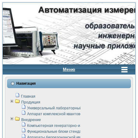
Меню
Навигация
Главная
Продукция
Универсальный лабораторный стенд "Сигнал-USB"
Аппарат комплексной квантовой терапии Интроскан
Внедрение
Компьютерная генераторно-измерительная система
Функциональные блоки стенда "Сигнал-USB"
Аппараты биорезонансной квантовой терапии серии СКАН