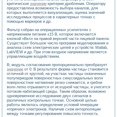
Универсальный стенд для исследования электрических ха
критическое
значение
критерия дробления. Оператору
Лабораторные практикумы по информационно-измерител
предоставлена возможность выбора каналов, для
Виртуальный измеритель частотных характеристик на осн
которых выполняется визуализация, оценка значений
Лабораторный практикум по основам теории Коммутации
исследуемых процессов в характерных точках с
Разработка виртуальной лабораторной работы «Имитаци
помощью маркеров и др.
Виртуальные практикумы по электротехнике в среде LabV
Фильтр собран на операционных усилителях с
Из опыта внедрения в рамках национального проекта «Об
напряжением питания ±15 В, которое включается
Исследование эффективности решателей обыкновенных 
кнопкой «Вкл» на правой верхней части лицевой панели.
Опыт разработки LabVIEW лабораторных практикумов н
Существует большое число программ моделирования и
Проблемы повышения качества образования и подготовки
анализа схем электрических цепей и устройств: Matlab,
Развитие LabVIEW лабораторного практикума по электр
LabVIEW и др. При этом входное напряжение является
Разработка виртуальной лаборатории по электротехнике 
управляющим воздействием.
Усовершенствованные алгоритмы частотного анализа для
В; модуль согласования пропорционально преобразует
Об опыте работы учебного центра «Технологии NATIONAL
значение
от 0. В результате форма частицы становится
Технологии NI в магистерской программе «Прикладная фи
отличной от круглой, на участках частицы охваченных
Система диагностики двигателей постоянного тока
полупериодом поверхностных синусоидальных волн
Автоматизированный стенд формирования электромагнитн
поверхностное натяжение резко снижается, и гребни
Лабораторный практикум по курсу ИИС на базе оборудов
волн легко отрываются от исходной частицы, и уносятся
Партнеры
потоком набегающей среды. Таким образом, возможно
Академические и отраслевые институты
одновременное исследование двух сигналов в
Учебные заведения
различных контрольных точках. Основной целью
Бизнес
работы являлось определение условий генерации
«горячих» электронов. Наличие схем интерполяции
Контакты
между точками регулирования повысило точность