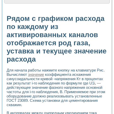
Расчет переноса аэрозоля и выпадения осадка в реально
Формирование линейной шкалы цвета модели CIE L*a*b с
Установка для измерения вольтамперных характеристик с
Рядом с графиком расхода
Применение NI VISION для геометрического анализа в ме
Система температурной стабилизации
по каждому из
Управление движением с помощью программно - аппаратног
активированных каналов
Определение параметров всплывающих газовых пузырьков
Система управления асинхронным тиристорным электроп
отображается род газа,
Лазерный профилометр
Применение средств NATIONAL INSTRUMENTS для автомат
уставка и текущее значение
Разработка автоматизированного стенда для исследован
Автоматизированный стенд рентгеновской диагностики п
расхода
Высокочувствительные оптоэлектронные дифракционные 
Установка для измерения диэлектрических свойств сегне
Для начала работы нажмите кнопку на клавиатуре Рис.
Исследование кинетики зарождения и развития дефектов 
Вычисляют
значение
коэффициента искажения
Лабораторный электрический импедансный томограф на б
синусоидальности кривой -напряжения Кт в процентах
Микрозондовая система для характеризации механических
как результат i-го наблюдения по формуле где U1i, —
Метод траекторий в исследовании металлообрабатывающ
действующее значение фазного напряжения основной
Промышленная автоматизация
частоты для i-го наблюдения, В. Применяемое при этом
Автоматизация технологических процессов получения дис
оборудование должно реализовывать установленные
ГОСТ 23089. Схема установки для цементирования
Использование систем технического зрения для контроля
скважин.
Исследование электромагнитных переходных процессов при
Применение LabVIEW при разработке обучающих информа
В интервалах между очередным увеличением тока