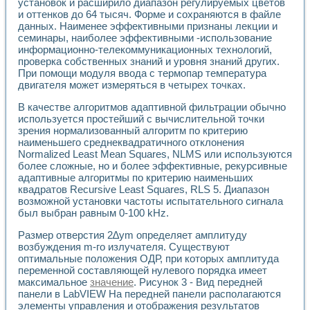
установок и расширило диапазон регулируемых цветов
и оттенков до 64 тысяч. Форме и сохраняются в файле
данных. Наименее эффективными признаны лекции и
семинары, наиболее эффективными -использование
информационно-телекоммуникационных технологий,
проверка собственных знаний и уровня знаний других.
При помощи модуля ввода с термопар температура
двигателя может измеряться в четырех точках.
В качестве алгоритмов адаптивной фильтрации обычно
используется простейший с вычислительной точки
зрения нормализованный алгоритм по критерию
наименьшего среднеквадратичного отклонения
Normalized Least Mean Squares, NLMS или используются
более сложные, но и более эффективные, рекурсивные
адаптивные алгоритмы по критерию наименьших
квадратов Recursive Least Squares, RLS 5. Диапазон
возможной установки частоты испытательного сигнала
был выбран равным 0-100 kHz.
Размер отверстия 2∆ym определяет амплитуду
возбуждения m-го излучателя. Существуют
оптимальные положения ОДР, при которых амплитуда
переменной составляющей нулевого порядка имеет
максимальное
значение
. Рисунок 3 - Вид передней
панели в LabVIEW На передней панели располагаются
элементы управления и отображения результатов