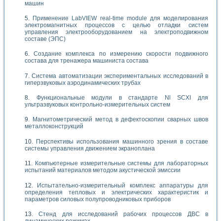
машин
Применение LabVIEW real-time module для моделирования
электромагнитных процессов с целью отладки систем
управления электрооборудованием на электроподвижном
составе (ЭПС)
Создание комплекса по измерению скорости подвижного
состава для тренажера машиниста состава
Система автоматизации экспериментальных исследований в
гиперзвуковых аэродинамических трубах
Функциональные модули в стандарте Nl SCXI для
ультразвуковых контрольно-измерительных систем
Магнитометрический метод в дефектоскопии сварных швов
металлоконструкций
Перспективы использования машинного зрения в составе
системы управления движением экраноплана
Компьютерные измерительные системы для лабораторных
испытаний материалов методом акустической эмиссии
Испытательно-измерительный комплекс аппаратуры для
определения тепловых и электрических характеристик и
параметров силовых полупроводниковых приборов
Стенд для исследований рабочих процессов ДВС в