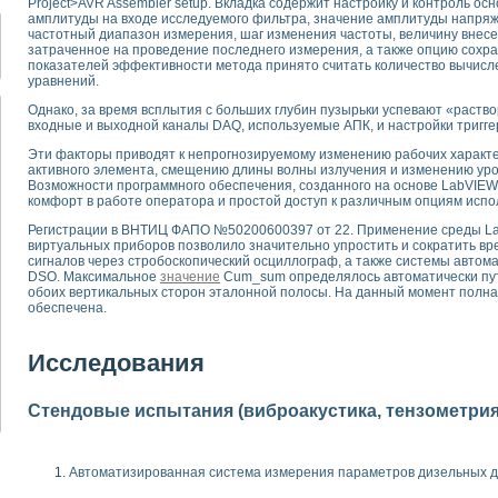
Project>AVR Assembler setup. Вкладка содержит настройку и контроль о
для математического моделирования сверхширокополосного стробоскопическ
амплитуды на входе исследуемого фильтра, значение амплитуды напряж
оздания измерителя ВАХ фотоэлементов на базе виртуальных средств изме
частотный диапазон измерения, шаг изменения частоты, величину внесен
затраченное на проведение последнего измерения, а также опцию сохра
ие генератора сигналов - имитатора джиттера и измерителя параметров д
показателей эффективности метода принято считать количество вычис
нтальное исследование линейных антенн и антенных решеток в учебной ла
уравнений.
ского модуля с высоким разрешением для создания SPICE- модели импульсн
Однако, за время всплытия с больших глубин пузырьки успевают «раство
ого радиолокационного сигнала и его FFT анализ в программной среде Lab V
входные и выходной каналы DAQ, используемые АПК, и настройки тригге
я уравнений состояния для исследования переходных процессов в среде L
Эти факторы приводят к непрогнозируемому изменению рабочих характе
ки для устройства сбора данных NI USB-6009
активного элемента, смещению длины волны излучения и изменению ур
ного стенда для измерения относительного остаточного электросопротивле
Возможности программного обеспечения, созданного на основе LabVIEW
для построения картины возбуждения комбинационных колебаний в простра
комфорт в работе оператора и простой доступ к различным опциям испо
ределения показателей качества электрической энергии
Регистрации в ВНТИЦ ФАПО №50200600397 от 22. Применение среды La
 управления источником питания PSP 2010 фирмы GW INSTEK
виртуальных приборов позволило значительно упростить и сократить в
сигналов через стробоскопический осциллограф, а также системы автом
т-амперных характеристик солнечных модулей на базе USB-6008
DSO. Максимальное
значение
Cum_sum определялось автоматически пут
 нано-, фемто-, биотехнологии и мехатроника
обоих вертикальных сторон эталонной полосы. На данный момент полна
вка по измерению временных характеристик реверсивных сред
обеспечена.
торный комплекс на базе LabVIEW для исследования наноструктур
я и оптимизации тепловой обработки биопродуктов с применением совреме
Исследования
следования функциональных возможностей алгоритма полигармонической эк
оздания экономичного виртуального полярографа на основе платы USB 6008
жения макрочастиц в упорядоченных плазменно-пылевых структурах
Стендовые испытания (виброакустика, тензометрия и
й диагностики крови
йств дисперсных продуктов при обработке возмущениями давления
ния сверхпроводящим соленоидом с биквадрантным источником тока
Автоматизированная система измерения параметров дизельных д
 курсе экспериментальной физики на примере выдающихся экспериментов: с