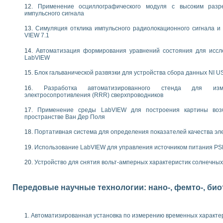
следования течения в расширяющемся канале
Применение осциллографического модуля с высоким раз
импульсного сигнала
ты «Изучение магнитных свойств ферромагнетиков. Петля гистерезиса» с и
Симуляция отклика импульсного радиолокационного сигнала и 
нов интерфейсов обмена по протоколам RS232 и GPIB / имитатор оконечного
VIEW 7.1
учение адиабатического расширения газов
Автоматизация формирования уравнений состояния для иссл
ктрических переходных характеристик асинхронных двигателей при пуске
LabVIEW
аботки результатов измерительного экспримента
азменных измерений с помощью LabVIEW
Блок гальванической развязки для устройства сбора данных NI U
мплекс. Назначение. Состав. Возможности
Разработка автоматизированного стенда для изме
NATIONAL INSTRUMENTS для создания систем автоматизированного лаборат
электросопротивления (RRR) сверхпроводников
альный и корреляционный анализ"
Применение среды LabVIEW для построения картины воз
ания принципа действия универсального цифрового вольтметра
пространстве Ван Дер Поля
е обеспечение учебных лабораторных стендов
практикум для изучения технологии выращивания полупроводниковых и опти
Портативная система для определения показателей качества эл
 средствами LabVIEW
Использование LabVIEW для управления источником питания P
плекс для исследования АЧХ и ФЧХ активных фильтров
ционный лабораторный практикум по курсу «радиотехнические цепи и сигна
Устройство для снятия вольт-амперных характеристик солнечны
реставрации одномерных сигналов на основе алгоритма полигармонической 
NATIONAL INSTRUMENTS в операционной системе LINUX
горитма полигармонической экстраполяции в среде LabVIEW
Передовые научные технологии: нано-, фемто-, би
ания принципа действия универсального цифрового вольтметра
ржки принимаемых решений в среде LabVIEW
 «Моделирование систем» и «Автоматизация проектирования систем и средс
Автоматизированная установка по измерению временных характе