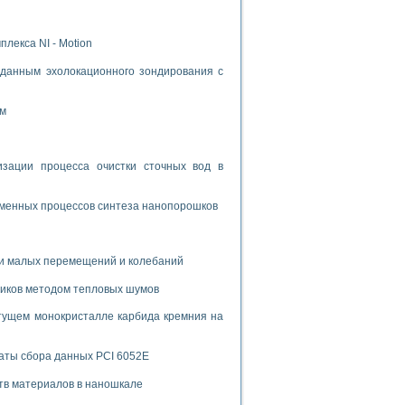
лекса NI - Motion
данным эхолокационного зондирования с
ом
ации процесса очистки сточных вод в
зменных процессов синтеза нанопорошков
и малых перемещений и колебаний
риков методом тепловых шумов
тущем монокристалле карбида кремния на
аты сбора данных PCI 6052E
тв материалов в наношкале