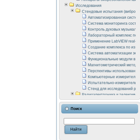
Исследования
Стендовые испытания (виброакус
Автоматизированная систем
Система мониторинга состоян
Контроль духовых музыкаль
Лабораторный комплекс по 
Применение LabVIEW real-ti
Создание комплекса по изме
Система автоматизации эксп
Функциональные модули в ст
Магнитометрический метод 
Перспективы использования
Компьютерные измерительны
Испытательно-измерительны
Стенд для исследований раб
Радиоэлектроника и телекомму
LabVIEW в расчетах радиол
Аппаратно-программный ком
Поиск
Виртуальный лабораторный 
Измерение шумовых параме
Измерительный преобразова
Инструменты для исследова
Инструменты для исследова