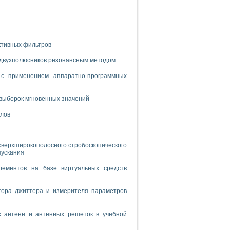
дств с использованием языка программирования LabVIEW
W для моделирования типовых химико-технологических процессов
ктивных фильтров
 исследования средств измерения температуры
 двухполюсников резонансным методом
с применением аппаратно-программных
ированного карбида кремния (A-SIC:H)
агрузок
выборок мгновенных значений
алов
сверхширокополосного стробоскопического
ммы направленности
пускания
 пищевой инженерии
лементов на базе виртуальных средств
жах
неров-неэлектриков
тора джиттера и измерителя параметров
орных комплексов» на основе Multisim
х антенн и антенных решеток в учебной
чин