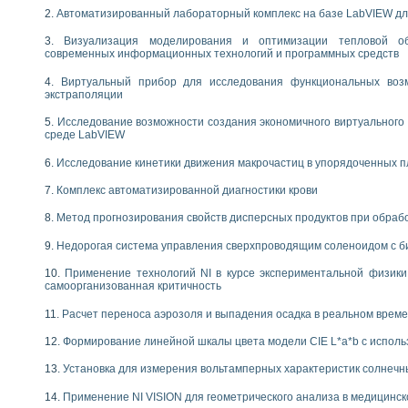
следования электрических характеристик газоразрядных и люминесцентных 
Автоматизированный лабораторный комплекс на базе LabVIEW дл
по информационно-измерительным системам (ИИС)
тотных характеристик на основе использования звуковой карты ПК
Визуализация моделирования и оптимизации тепловой о
 основам теории Коммутации
современных информационных технологий и программных средств
бораторной работы «Имитационное моделирование погрешностей канала из
Виртуальный прибор для исследования функциональных возм
электротехнике в среде LabVIEW
экстраполяции
х национального проекта «Образование» технологий NATIONAL INSTRUMENTS 
ти решателей обыкновенных дифференциальных уравнений инструментальн
Исследование возможности создания экономичного виртуального
среде LabVIEW
абораторных практикумов на кафедре информационных систем МИРЭА
ва образования и подготовки преподавателей для работы в ИКТ насыщенно
Исследование кинетики движения макрочастиц в упорядоченных 
рного практикума по электронике кафедры информационных систем МИРЭА
Комплекс автоматизированной диагностики крови
оратории по электротехнике в среде MULTISIM
итмы частотного анализа для LabWindows/CVI и LabVIEW
Метод прогнозирования свойств дисперсных продуктов при обра
центра «Технологии NATIONAL INSTRUMENTS» в ростовском колледже связи 
ой программе «Прикладная физика и физическая информатика» инновационно
Недорогая система управления сверхпроводящим соленоидом с б
елей постоянного тока
Применение технологий NI в курсе экспериментальной физик
формирования электромагнитного поля для испытаний изделий авионики
самоорганизованная критичность
 курсу ИИС на базе оборудования NI CompactDAQ
Расчет переноса аэрозоля и выпадения осадка в реальном врем
ституты
Формирование линейной шкалы цвета модели CIE L*a*b с испол
Установка для измерения вольтамперных характеристик солнечн
Применение NI VISION для геометрического анализа в медицинск