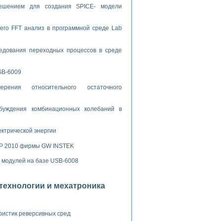
решением для создания SPICE- модели
спользованием графической среды программирования LabVIEW
его FFT анализ в программной среде Lab
 устройства по интерфейсу RS232
едования переходных процессов в среде
SB-6009
рения относительного остаточного
орного практикума
буждения комбинационных колебаний в
ческих монокристаллов
ектрической энергии
SP 2010 фирмы GW INSTEK
лы»
х модулей на базе USB-6008
экстраполяции
отехнологии и мехатроника
тв управления»
ристик реверсивных сред