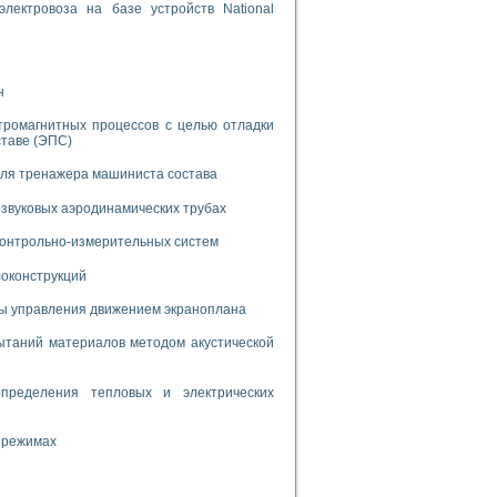
лектровоза на базе устройств National
н
тромагнитных процессов с целью отладки
ставе (ЭПС)
применением технологии виртуальных приборов
для тренажера машиниста состава
ранном биореакторе
звуковых аэродинамических трубах
в
 контрольно-измерительных систем
локонструкций
мы управления движением экраноплана
 основе акустической эмиссии и лазерной интерферометрии
таний материалов методом акустической
пределения тепловых и электрических
боров
 режимах
агрузок
химических предприятий