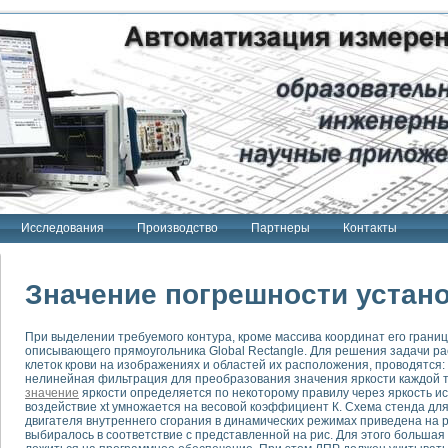
Исследования
Производство
Партнеры
Контакты
Значение погрешности устан
При выделении требуемого контура, кроме массива координат его грани
описывающего прямоугольника Global Rectangle. Для решения задачи р
тенд "Сигнал-USB"
клеток крови на изображениях и областей их расположения, проводятся
 терапии Интроскан
нелинейная фильтрация для преобразования значения яркости каждой т
значение
яркости определяется по некоторому правилу через яркость ис
воздействие xt умножается на весовой коэффициент К. Схема стенда дл
ерительная система
двигателя внутреннего сгорания в динамических режимах приведена на 
Сигнал-USB"
выбиралось в соответствие с представленной на рис. Для этого больша
товой терапии серии СКАН