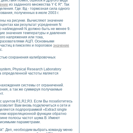
действия помех, ошибок и другого вида
ение
из заданного множества Y Є R". Так
ления. Где: Вд - тормозная сила одного
вания, полученных в июле 2003 г.
ны на рисунке. Вычисляют значение
uments
центах как результат усреднения N
ло наблюдений N должно быть не менее 9.
кущие значения температуры и давления
ого напряжения или тока,
 систем управления электрооборудованием на электроподвижном составе (Э
бразователями АЦП. Основными
частиц в пикселях и пороговое
значение
с.
остью сохранения калибровочных
c system, Physical Research Laboratory
 эмиссии
ла определенной частоты является
ристик и параметров силовых полупроводниковых приборов
 нахождения системы от ограничений.
ения, а так же суммируя получаемые
нт.
с шунтов R1,R2,R3. Если Вы позаботитесь
озволит Вам вновь подключиться к сети и
ляется подпрограммой «Extract single
едств NATIONAL INSTRUMENTS
оценки корреляционной функции обратно
рине полосы частот шума В. Имеют
ависимыми параметрами.
k". Деп, необходим выбрать команду меню