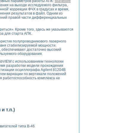
сновных параметров работы АПК:
значение
ого осциллографа и исследования методов расширения его полосы пропуска
ения на выходе исследуемого фильтра,
рений
ной' коррекции ФЧХ в градусах и время,
нения результатов в файл. Одним из
життера
лений правой части дифференциальных
боратории средствами LabVIEW
ого сигнала
риться». Кроме того, здесь же указываются
IEW 7.1
ра для старта АПК.
abVIEW
ристик полупроводникового лазерного
овня стабилизируемой мощности.
ния (RRR) сверхпроводников
, обеспечивают достаточно высокий
нстве Ван Дер Поля
льзуемого оборудования.
bVIEW с использованием технологии
ремя разработки модели прохождения
атизации осциллографа Agilent 81204B
ем вариации по вертикали положений
я работоспособность комплекса не
нных информационных технологий и программных средств
страполяции
 в среде LabVIEW
 т.п.)
вигателей типа В-46
амоорганизованная критичность