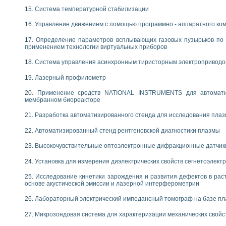
Система температурной стабилизации
Управление движением с помощью программно - аппаратного комп
Определение параметров всплывающих газовых пузырьков по 
применением технологии виртуальных приборов
Система управления асинхронным тиристорным электропривод
Лазерный профилометр
Применение средств NATIONAL INSTRUMENTS для автоматиз
мембранном биореакторе
Разработка автоматизированного стенда для исследования пла
Автоматизированный стенд рентгеновской диагностики плазмы
Высокочувствительные оптоэлектронные дифракционные датчик
Установка для измерения диэлектрических свойств сегнетоэлект
Исследование кинетики зарождения и развития дефектов в рас
основе акустической эмиссии и лазерной интерферометрии
Лабораторный электрический импедансный томограф на базе пл
Микрозондовая система для характеризации механических свойс