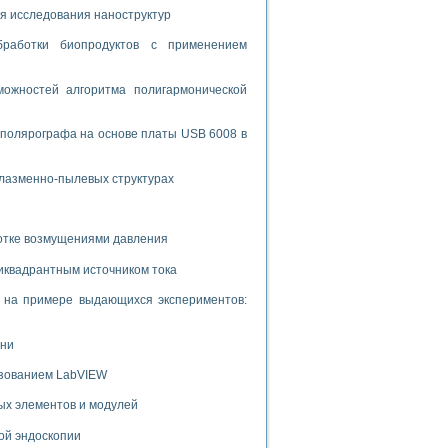
ламп
я исследования наноструктур
бработки биопродуктов с применением
мерения температуры» в среде LabVIEW
ожностей алгоритма полигармонической
в Нижегородском госуниверситете им. Н.И. Лобачевского
ых систем моделирования
 полярографа на основе платы USB 6008 в
й среде
плазменно-пылевых структурах
ботке возмущениями давления
и информатики
го образовательного проекта РУДН
иквадрантным источником тока
и на примере выдающихся экспериментов:
ени
ьзованием LabVIEW
ых элементов и модулей
ой эндоскопии