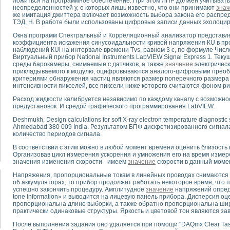
ложиться на программное обеспечение. При этом ЛПР должен учитывать 
неопределенностей у, о которых лишь известно, что они принимают
знач
же имитация джиттера включает возможность выбора закона его распреде
тика, тензометрия и т.п.)
ТЭД, Н. В работе были использованы цифровые записи данных эхолоциро
а измерения параметров дизельных двигателей типа В-46
Окна программ Спектральный и Корреляционный анализатор представле
ия тяговых электродвигателей электровоза на базе устройств National Instr
коэффициента искажения синусоидальности кривой напряжения КU в про
ных инструментов
наблюдений КUi на интервале времени Tvs, равном 3 с, по формуле Чис
Виртуальный прибор National Instruments LabVIEW Signal Express 1. Те
исследованию элементной базы машин
среды барокамеры, снимаемые с датчиков, а также
значение
электрическ
me module для моделирования электромагнитных процессов с целью отладки
прикладываемого к модулю, оцифровываются аналого-цифровыми прео
рению скорости подвижного состава для тренажера машиниста состава
критериями обнаружения частиц являются размер поперечного размера 
интенсивности пикселей, все пиксели ниже которого считаются фоном ри
ериментальных исследований в гиперзвуковых аэродинамических трубах
андарте Nl SCXI для ультразвуковых контрольно-измерительных систем
Расход жидкости калибруется независимо по каждому каналу с возможн
предустановок. И средой графического программирования LabVIEW.
в дефектоскопии сварных швов металлоконструкций
 машинного зрения в составе системы управления движением экраноплана
Deshmukh, Design calculations for soft X-ray electron temperature diagnosti
е системы для лабораторных испытаний материалов методом акустической
Ahmedabad 380 009 India. Результатом БПФ дискретизированного сигна
количество периодов сигнала.
й комплекс аппаратуры для определения тепловых и электрических характе
очих процессов ДВС в динамических режимах
В соответствии с этим можно в любой момент времени оценить близость
Организовав цикл измерения ускорения и умножения его на время измер
никации
значения изменения скорости - имеем
значение
скорости в данный моме
иний систем передачи данных
Напряжения, пропорциональные токам в линейных проводах снимаются 
плекс для исследования АЧХ и ФЧХ активных фильтров
об аккумуляторах, то прибор продолжит работать некоторое время, что п
стенд для исследования параметров двухполюсников резонансным методом
успешно закончить процедуру. Амплитудное
значение
напряжений опреде
тров операционных усилителей с применением аппаратно-программных ср
tone information» и выводится на лицевую панель прибора. Дисперсия 
пропорциональна длине выборки, а также обратно пропорциональна ши
тель на основе цифровой обработки выборок мгновенных значений
практически одинаковые структуры. Яркость и цветовой тон являются з
ния выравнивания электрических каналов
ния компенсации эхо-сигналов
После выполнения задания оно удаляется при помощи "DAQmx Clear Tas