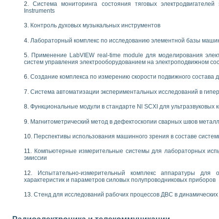
Система мониторинга состояния тяговых электродвигателей э
 выпадения осадка в реальном времени
Instruments
лы цвета модели CIE L*a*b с использованием LabVIEW
Контроль духовых музыкальных инструментов
льтамперных характеристик солнечных элементов и модулей
еометрического анализа в медицинской эндоскопии
Лабораторный комплекс по исследованию элементной базы маши
билизации
ощью программно - аппаратного комплекса NI - Motion
Применение LabVIEW real-time module для моделирования элек
систем управления электрооборудованием на электроподвижном со
плывающих газовых пузырьков по данным эхолокационного зондирования с 
онным тиристорным электроприводом
Создание комплекса по измерению скорости подвижного состава 
AL INSTRUMENTS для автоматизации процесса очистки сточных вод в мемб
Система автоматизации экспериментальных исследований в гипер
нного стенда для исследования плазменных процессов синтеза нанопорошко
Функциональные модули в стандарте Nl SCXI для ультразвуковых
рентгеновской диагностики плазмы
электронные дифракционные датчики малых перемещений и колебаний
Магнитометрический метод в дефектоскопии сварных швов метал
электрических свойств сегнетоэлектриков методом тепловых шумов
Перспективы использования машинного зрения в составе систе
ждения и развития дефектов в растущем монокристалле карбида кремния на
й импедансный томограф на базе платы сбора данных PCI 6052E
Компьютерные измерительные системы для лабораторных испы
характеризации механических свойств материалов в наношкале
эмиссии
овании металлообрабатывающих станков
Испытательно-измерительный комплекс аппаратуры для о
характеристик и параметров силовых полупроводниковых приборов
ких процессов получения дисперсных продуктов на основе виртуальных при
ческого зрения для контроля образцов
Стенд для исследований рабочих процессов ДВС в динамических
ных переходных процессов при коротких замыканиях в узлах электрических н
зработке обучающих информационных систем и тренажеров для персонала 