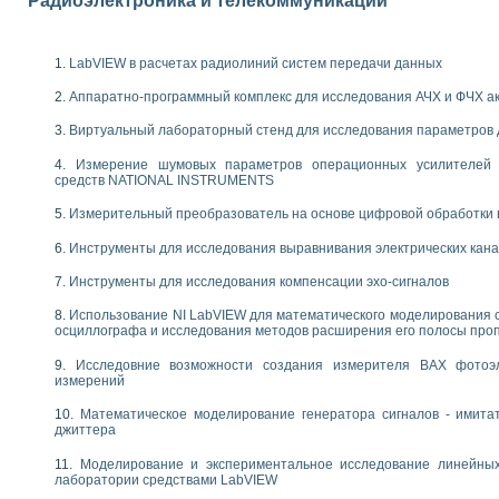
Радиоэлектроника и телекоммуникации
енажеров путем моделирования технологических процессов пищевых произво
изации и защиты ускорителя ЛУЭ-200
равления процессом цементирования нефтегазовых скважин
LabVIEW в расчетах радиолиний систем передачи данных
азовой среды специальной барокамеры
еспечения с использованием среды графического программирования LabVIE
Аппаратно-программный комплекс для исследования АЧХ и ФЧХ а
NATIONAL INSTRUMENTS при разработке автоматизированного комплекса для
Виртуальный лабораторный стенд для исследования параметров
енной термотрансферной маркировки изделий
ких исследований на базе LabVIEW
Измерение шумовых параметров операционных усилителей 
танса для исследова¬ния электрофизических свойств аморфного гидрогениз
средств NATIONAL INSTRUMENTS
ных переходных процессов при коротких замыканиях в узлах электрических н
Измерительный преобразователь на основе цифровой обработки 
ктрических переходных характеристик асинхронных двигателей при пуске
арных швов на базе технологий фирмы NATIONAL INSTRUMENTS
Инструменты для исследования выравнивания электрических кан
применением неиндустриальных камер в производственных условиях
и эффективности систем управления в интегрированных средах
Инструменты для исследования компенсации эхо-сигналов
ебные стенды
Использование NI LabVIEW для математического моделирования 
го стенда по измерению профиля зеркальной антенны и построению диагра
осциллографа и исследования методов расширения его полосы про
торные комплексы для вузов, осуществляющих подготовку специалистов по
следования нелинейных резистивных цепей
Исследовние возможности создания измерителя ВАХ фотоэ
измерений
приборов в процесе изучения специальных дисциплин в технических коллед
LECTRONICS WORKBENCH-MULTISIM для электротехнической подготовки инже
Математическое моделирование генератора сигналов - имита
 дисциплине «Цифровые вычислительные устройства и микропроцессоры приб
джиттера
 ИНС на основе LabVIEW
Моделирование и экспериментальное исследование линейны
 основам теории коммутации
лаборатории средствами LabVIEW
IEW для создания лабораторного практикума по измерениям магнитных вели