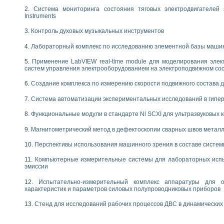
 выпадения осадка в реальном времени
Система мониторинга состояния тяговых электродвигателей э
Instruments
лы цвета модели CIE L*a*b с использованием LabVIEW
льтамперных характеристик солнечных элементов и модулей
Контроль духовых музыкальных инструментов
еометрического анализа в медицинской эндоскопии
билизации
Лабораторный комплекс по исследованию элементной базы маши
ощью программно - аппаратного комплекса NI - Motion
Применение LabVIEW real-time module для моделирования элек
плывающих газовых пузырьков по данным эхолокационного зондирования с 
систем управления электрооборудованием на электроподвижном со
онным тиристорным электроприводом
Создание комплекса по измерению скорости подвижного состава 
AL INSTRUMENTS для автоматизации процесса очистки сточных вод в мемб
Система автоматизации экспериментальных исследований в гипер
нного стенда для исследования плазменных процессов синтеза нанопорошко
рентгеновской диагностики плазмы
Функциональные модули в стандарте Nl SCXI для ультразвуковых
электронные дифракционные датчики малых перемещений и колебаний
Магнитометрический метод в дефектоскопии сварных швов метал
электрических свойств сегнетоэлектриков методом тепловых шумов
ждения и развития дефектов в растущем монокристалле карбида кремния на
Перспективы использования машинного зрения в составе систе
й импедансный томограф на базе платы сбора данных PCI 6052E
характеризации механических свойств материалов в наношкале
Компьютерные измерительные системы для лабораторных испы
эмиссии
овании металлообрабатывающих станков
Испытательно-измерительный комплекс аппаратуры для о
ких процессов получения дисперсных продуктов на основе виртуальных при
характеристик и параметров силовых полупроводниковых приборов
ческого зрения для контроля образцов
Стенд для исследований рабочих процессов ДВС в динамических
ных переходных процессов при коротких замыканиях в узлах электрических н
зработке обучающих информационных систем и тренажеров для персонала 