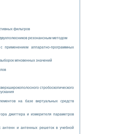
дств с использованием языка программирования LabVIEW
W для моделирования типовых химико-технологических процессов
ктивных фильтров
 исследования средств измерения температуры
 двухполюсников резонансным методом
ированного карбида кремния (A-SIC:H)
с применением аппаратно-программных
агрузок
выборок мгновенных значений
алов
ммы направленности
сверхширокополосного стробоскопического
пускания
 пищевой инженерии
лементов на базе виртуальных средств
жах
неров-неэлектриков
тора джиттера и измерителя параметров
орных комплексов» на основе Multisim
х антенн и антенных решеток в учебной
чин