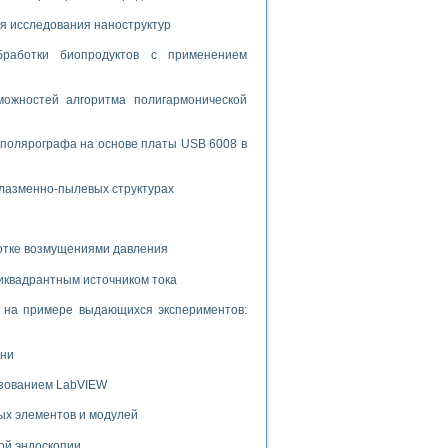
ламп
я исследования наноструктур
бработки биопродуктов с применением
мерения температуры» в среде LabVIEW
ожностей алгоритма полигармонической
в Нижегородском госуниверситете им. Н.И. Лобачевского
ых систем моделирования
 полярографа на основе платы USB 6008 в
й среде
плазменно-пылевых структурах
и информатики
ботке возмущениями давления
го образовательного проекта РУДН
иквадрантным источником тока
и на примере выдающихся экспериментов:
ени
ьзованием LabVIEW
ых элементов и модулей
ой эндоскопии