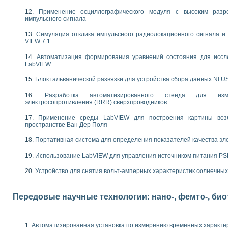
следования течения в расширяющемся канале
Применение осциллографического модуля с высоким раз
ты «Изучение магнитных свойств ферромагнетиков. Петля гистерезиса» с и
импульсного сигнала
Симуляция отклика импульсного радиолокационного сигнала и 
нов интерфейсов обмена по протоколам RS232 и GPIB / имитатор оконечного
VIEW 7.1
учение адиабатического расширения газов
ктрических переходных характеристик асинхронных двигателей при пуске
Автоматизация формирования уравнений состояния для иссл
LabVIEW
аботки результатов измерительного экспримента
азменных измерений с помощью LabVIEW
Блок гальванической развязки для устройства сбора данных NI U
мплекс. Назначение. Состав. Возможности
NATIONAL INSTRUMENTS для создания систем автоматизированного лаборат
Разработка автоматизированного стенда для изме
электросопротивления (RRR) сверхпроводников
альный и корреляционный анализ"
ания принципа действия универсального цифрового вольтметра
Применение среды LabVIEW для построения картины воз
е обеспечение учебных лабораторных стендов
пространстве Ван Дер Поля
практикум для изучения технологии выращивания полупроводниковых и опти
Портативная система для определения показателей качества эл
 средствами LabVIEW
плекс для исследования АЧХ и ФЧХ активных фильтров
Использование LabVIEW для управления источником питания P
ционный лабораторный практикум по курсу «радиотехнические цепи и сигна
реставрации одномерных сигналов на основе алгоритма полигармонической 
Устройство для снятия вольт-амперных характеристик солнечны
NATIONAL INSTRUMENTS в операционной системе LINUX
горитма полигармонической экстраполяции в среде LabVIEW
Передовые научные технологии: нано-, фемто-, би
ания принципа действия универсального цифрового вольтметра
ржки принимаемых решений в среде LabVIEW
 «Моделирование систем» и «Автоматизация проектирования систем и средс
Автоматизированная установка по измерению временных характе