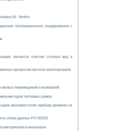
лекса NI - Motion
данным эхолокационного зондирования с
ом
ации процесса очистки сточных вод в
зменных процессов синтеза нанопорошков
и малых перемещений и колебаний
риков методом тепловых шумов
тущем монокристалле карбида кремния на
аты сбора данных PCI 6052E
тв материалов в наношкале