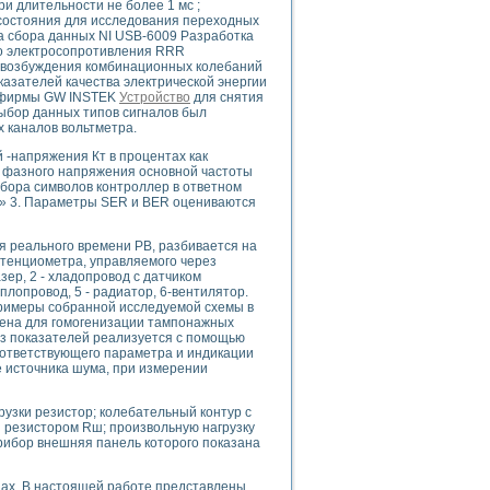
и длительности не более 1 мс ;
состояния для исследования переходных
ва сбора данных NI USB-6009 Разработка
го электросопротивления RRR
 возбуждения комбинационных колебаний
азателей качества электрической энергии
uments
0 фирмы GW INSTEK
Устройство
для снятия
ыбор данных типов сигналов был
 каналов вольтметра.
 систем управления электрооборудованием на электроподвижном составе (Э
-напряжения Кт в процентах как
е фазного напряжения основной частоты
набора символов контроллер в ответном
!» 3. Параметры SER и BER оцениваются
я реального времени РВ, разбивается на
отенциометра, управляемого через
 эмиссии
ер, 2 - хладопровод с датчиком
ристик и параметров силовых полупроводниковых приборов
плопровод, 5 - радиатор, 6-вентилятор.
Примеры собранной исследуемой схемы в
ачена для гомогенизации тампонажных
з показателей реализуется с помощью
оответствующего параметра и индикации
е источника шума, при измерении
рузки резистор; колебательный контур с
едств NATIONAL INSTRUMENTS
 резистором Rш; произвольную нагрузку
рибор внешняя панель которого показана
ах. В настоящей работе представлены