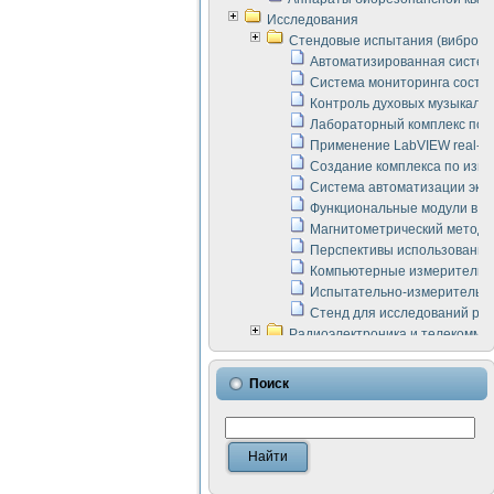
Исследования
Стендовые испытания (виброакус
Автоматизированная систем
Система мониторинга состоян
Контроль духовых музыкаль
Лабораторный комплекс по 
Применение LabVIEW real-ti
Создание комплекса по изме
Система автоматизации эксп
Функциональные модули в ст
Магнитометрический метод 
Перспективы использования
Компьютерные измерительны
Испытательно-измерительны
Стенд для исследований раб
Радиоэлектроника и телекомму
LabVIEW в расчетах радиол
Аппаратно-программный ком
Поиск
Виртуальный лабораторный 
Измерение шумовых параме
Измерительный преобразова
Инструменты для исследова
Инструменты для исследова