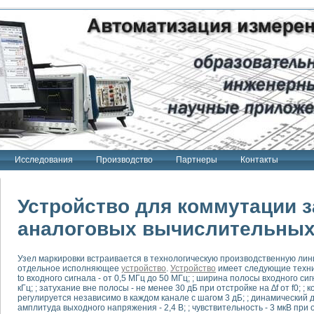
Исследования
Производство
Партнеры
Контакты
Устройство для коммутации з
аналоговых вычислительны
тенд "Сигнал-USB"
Узел маркировки встраивается в технологическую производственную лини
 терапии Интроскан
отдельное исполняющее
устройство
.
Устройство
имеет следующие технич
to входного сигнала - от 0,5 МГц до 50 МГц; ; ширина полосы входного сиг
ерительная система
кГц; ; затухание вне полосы - не менее 30 дБ при отстройке на ∆f от f0; ;
регулируется независимо в каждом канале с шагом 3 дБ; ; динамический 
Сигнал-USB"
амплитуда выходного напряжения - 2,4 В; ; чувствительность - 3 мкВ при
товой терапии серии СКАН