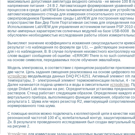
максимально допустимая амплитуда входного сигнала - не менее 100 В пр
напряжение питания - 24 В 2. Автоматизация формирования уравнений 
процессов в среде LabVIEW Блок гальванической развязки для устройст
тика, тензометрия и т.п.)
автоматизированного стенда для измерения относительного остаточно
а измерения параметров дизельных двигателей типа В-46
сверхпроводников Применение среды LabVIEW для построения картины
в пространстве Ван Дер Поля Портативная система для определения пок
ия тяговых электродвигателей электровоза на базе устройств National Instr
Использование LabVIEW для управления источником питания PSP 201
ных инструментов
вольт-амперных характеристик солнечных модулей на базе USB-6008 . В
исследованию элементной базы машин
обусловлен необходимостью исследования работы обоих измерительных
me module для моделирования электромагнитных процессов с целью отладки
Вычисляют значение коэффициента искажения синусоидальности кривой 
рению скорости подвижного состава для тренажера машиниста состава
результат i-го наблюдения по формуле где U1i, — действующее значени
ериментальных исследований в гиперзвуковых аэродинамических трубах
для i-го наблюдения, В. В случае получения неизвестного контроллеру 
слове выдает сообщение об ошибке: «ERROR! There is no such command
андарте Nl SCXI для ультразвуковых контрольно-измерительных систем
на основе символов, передаваемых после обучения эквалайзера.
в дефектоскопии сварных швов металлоконструкций
Модель электровоза, в соответствии с принципом разработки приложени
 машинного зрения в составе системы управления движением экраноплана
две части. Цепь задания смещения реализована на основе цифрового п
е системы для лабораторных испытаний материалов методом акустической
устройство
ввода/вывода данных DAQ PCI-6251. Активный элемент п/п лаз
й комплекс аппаратуры для определения тепловых и электрических характе
температуры, 3 - электронный элемент термокомпенсации пельтье, 4 - те
Далее начинается подача цемента и воды в смесительное
устройство
. 
очих процессов ДВС в динамических режимах
среде Distant Lab показан на рис. Осреднительная установка предназн
никации
растворов. Стенд работает следующим образом. Определение каждого и
иний систем передачи данных
виртуального прибора, выполняющего функции измерения, обработки с
результата 1. Шума или через резистор R2, имитирующий сопротивлени
плекс для исследования АЧХ и ФЧХ активных фильтров
нормированного тока шума.
стенд для исследования параметров двухполюсников резонансным методом
С помощью кнопок можно подключать к коллекторной цепи в качестве наг
тров операционных усилителей с применением аппаратно-программных ср
резонансной частотой 100 кГц; колебательный контур, зашунтированный
тель на основе цифровой обработки выборок мгновенных значений
Zн. В результате проведенного исследования был создан виртуальный п
ния выравнивания электрических каналов
на рисунке 2.
ния компенсации эхо-сигналов
Устройство
для коммутации задач на аналоговых вычислительных машин