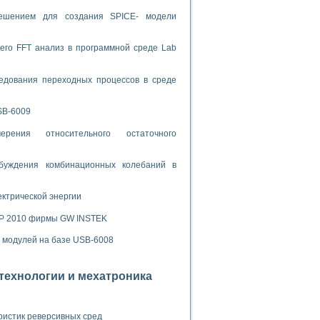
решением для создания SPICE- модели
спользованием графической среды программирования LabVIEW
его FFT анализ в программной среде Lab
 устройства по интерфейсу RS232
едования переходных процессов в среде
SB-6009
орного практикума
рения относительного остаточного
буждения комбинационных колебаний в
ческих монокристаллов
ектрической энергии
SP 2010 фирмы GW INSTEK
лы»
экстраполяции
х модулей на базе USB-6008
отехнологии и мехатроника
тв управления»
ристик реверсивных сред