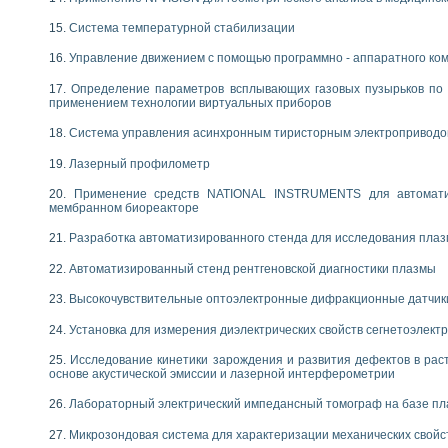
Система температурной стабилизации
Управление движением с помощью программно - аппаратного комп
Определение параметров всплывающих газовых пузырьков по 
применением технологии виртуальных приборов
Система управления асинхронным тиристорным электропривод
Лазерный профилометр
Применение средств NATIONAL INSTRUMENTS для автоматиз
мембранном биореакторе
Разработка автоматизированного стенда для исследования пла
Автоматизированный стенд рентгеновской диагностики плазмы
Высокочувствительные оптоэлектронные дифракционные датчик
Установка для измерения диэлектрических свойств сегнетоэлект
Исследование кинетики зарождения и развития дефектов в рас
основе акустической эмиссии и лазерной интерферометрии
Лабораторный электрический импедансный томограф на базе пл
Микрозондовая система для характеризации механических свойс