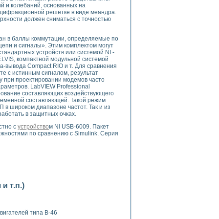
ого осциллографа и исследования методов расширения его полосы пропуска
й и колебаний, основанных на
 дифракционной решетке в виде меандра.
рений
рхности должен сниматься с точностью
життера
боратории средствами LabVIEW
ан в баллы коммутации, определяемые по
ого сигнала
епи и сигналы». Этим комплектом могут
IEW 7.1
андартных устройств или системой NI -
ELVIS, компактной модульной системой
abVIEW
-вывода Compact RIO и т. Для сравнения
те с истинным сигналом, результат
ния (RRR) сверхпроводников
у при проектировании модемов часто
раметров. LabVIEW Professional
нстве Ван Дер Поля
ирование составляющих воздействующего
ременной составляющей. Такой режим
 в широком диапазоне частот. Так и из
аботать в защитных очках.
стно с
устройство
м Nl USB-6009. Пакет
жностями по сравнению с Simulink. Серия
нных информационных технологий и программных средств
страполяции
 в среде LabVIEW
 т.п.)
вигателей типа В-46
амоорганизованная критичность