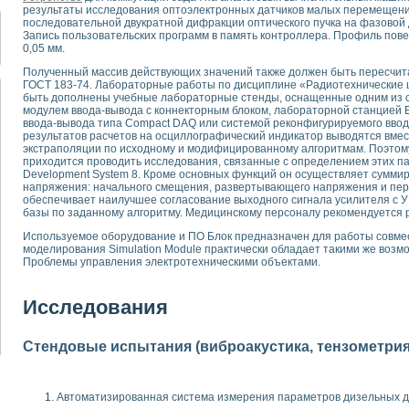
для математического моделирования сверхширокополосного стробоскопическ
результаты исследования оптоэлектронных датчиков малых перемещени
последовательной двукратной дифракции оптического пучка на фазовой
оздания измерителя ВАХ фотоэлементов на базе виртуальных средств изме
Запись пользовательских программ в память контроллера. Профиль пове
ие генератора сигналов - имитатора джиттера и измерителя параметров д
0,05 мм.
нтальное исследование линейных антенн и антенных решеток в учебной ла
Полученный массив действующих значений также должен быть пересчит
ского модуля с высоким разрешением для создания SPICE- модели импульсн
ГОСТ 183-74. Лабораторные работы по дисциплине «Радиотехнические ц
ого радиолокационного сигнала и его FFT анализ в программной среде Lab V
быть дополнены учебные лабораторные стенды, оснащенные одним из ст
модулем ввода-вывода с коннекторным блоком, лабораторной станцией 
я уравнений состояния для исследования переходных процессов в среде L
ввода-вывода типа Compact DAQ или системой реконфигурируемого ввода
ки для устройства сбора данных NI USB-6009
результатов расчетов на осциллографический индикатор выводятся вмес
ного стенда для измерения относительного остаточного электросопротивле
экстраполяции по исходному и модифицированному алгоритмам. Поэтом
приходится проводить исследования, связанные с определением этих па
для построения картины возбуждения комбинационных колебаний в простра
Development System 8. Кроме основных функций он осуществляет сумм
ределения показателей качества электрической энергии
напряжения: начального смещения, развертывающего напряжения и пе
 управления источником питания PSP 2010 фирмы GW INSTEK
обеспечивает наилучшее согласование выходного сигнала усилителя с УП
базы по заданному алгоритму. Медицинскому персоналу рекомендуется р
т-амперных характеристик солнечных модулей на базе USB-6008
 нано-, фемто-, биотехнологии и мехатроника
Используемое оборудование и ПО Блок предназначен для работы совме
моделирования Simulation Module практически обладает такими же возмо
вка по измерению временных характеристик реверсивных сред
Проблемы управления электротехническими объектами.
торный комплекс на базе LabVIEW для исследования наноструктур
я и оптимизации тепловой обработки биопродуктов с применением совреме
следования функциональных возможностей алгоритма полигармонической эк
Исследования
оздания экономичного виртуального полярографа на основе платы USB 6008
жения макрочастиц в упорядоченных плазменно-пылевых структурах
Стендовые испытания (виброакустика, тензометрия и
й диагностики крови
йств дисперсных продуктов при обработке возмущениями давления
ния сверхпроводящим соленоидом с биквадрантным источником тока
Автоматизированная система измерения параметров дизельных д
 курсе экспериментальной физики на примере выдающихся экспериментов: с