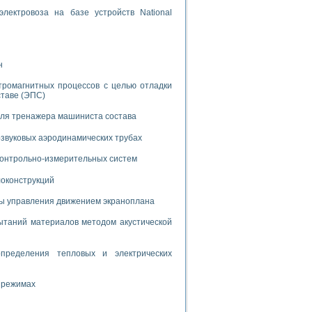
лектровоза на базе устройств National
н
тромагнитных процессов с целью отладки
применением технологии виртуальных приборов
ставе (ЭПС)
для тренажера машиниста состава
ранном биореакторе
звуковых аэродинамических трубах
в
 контрольно-измерительных систем
локонструкций
 основе акустической эмиссии и лазерной интерферометрии
мы управления движением экраноплана
таний материалов методом акустической
пределения тепловых и электрических
боров
 режимах
агрузок
химических предприятий