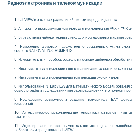
енажеров путем моделирования технологических процессов пищевых произво
Радиоэлектроника и телекоммуникации
изации и защиты ускорителя ЛУЭ-200
равления процессом цементирования нефтегазовых скважин
азовой среды специальной барокамеры
LabVIEW в расчетах радиолиний систем передачи данных
еспечения с использованием среды графического программирования LabVIE
Аппаратно-программный комплекс для исследования АЧХ и ФЧХ а
NATIONAL INSTRUMENTS при разработке автоматизированного комплекса для
енной термотрансферной маркировки изделий
Виртуальный лабораторный стенд для исследования параметров
ких исследований на базе LabVIEW
танса для исследова¬ния электрофизических свойств аморфного гидрогениз
Измерение шумовых параметров операционных усилителей 
средств NATIONAL INSTRUMENTS
ных переходных процессов при коротких замыканиях в узлах электрических н
ктрических переходных характеристик асинхронных двигателей при пуске
Измерительный преобразователь на основе цифровой обработки 
арных швов на базе технологий фирмы NATIONAL INSTRUMENTS
применением неиндустриальных камер в производственных условиях
Инструменты для исследования выравнивания электрических кан
и эффективности систем управления в интегрированных средах
Инструменты для исследования компенсации эхо-сигналов
ебные стенды
го стенда по измерению профиля зеркальной антенны и построению диагра
Использование NI LabVIEW для математического моделирования 
осциллографа и исследования методов расширения его полосы про
торные комплексы для вузов, осуществляющих подготовку специалистов по
следования нелинейных резистивных цепей
Исследовние возможности создания измерителя ВАХ фотоэ
приборов в процесе изучения специальных дисциплин в технических коллед
измерений
LECTRONICS WORKBENCH-MULTISIM для электротехнической подготовки инже
Математическое моделирование генератора сигналов - имита
 дисциплине «Цифровые вычислительные устройства и микропроцессоры приб
джиттера
 ИНС на основе LabVIEW
 основам теории коммутации
Моделирование и экспериментальное исследование линейны
лаборатории средствами LabVIEW
IEW для создания лабораторного практикума по измерениям магнитных вели