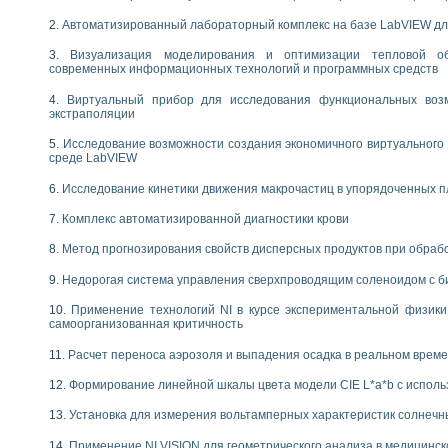
следования электрических характеристик газоразрядных и люминесцентных 
по информационно-измерительным системам (ИИС)
Автоматизированный лабораторный комплекс на базе LabVIEW дл
тотных характеристик на основе использования звуковой карты ПК
Визуализация моделирования и оптимизации тепловой о
 основам теории Коммутации
современных информационных технологий и программных средств
бораторной работы «Имитационное моделирование погрешностей канала из
электротехнике в среде LabVIEW
Виртуальный прибор для исследования функциональных возм
экстраполяции
х национального проекта «Образование» технологий NATIONAL INSTRUMENTS 
ти решателей обыкновенных дифференциальных уравнений инструментальн
Исследование возможности создания экономичного виртуального
абораторных практикумов на кафедре информационных систем МИРЭА
среде LabVIEW
ва образования и подготовки преподавателей для работы в ИКТ насыщенно
Исследование кинетики движения макрочастиц в упорядоченных 
рного практикума по электронике кафедры информационных систем МИРЭА
оратории по электротехнике в среде MULTISIM
Комплекс автоматизированной диагностики крови
итмы частотного анализа для LabWindows/CVI и LabVIEW
центра «Технологии NATIONAL INSTRUMENTS» в ростовском колледже связи 
Метод прогнозирования свойств дисперсных продуктов при обра
ой программе «Прикладная физика и физическая информатика» инновационно
Недорогая система управления сверхпроводящим соленоидом с б
елей постоянного тока
формирования электромагнитного поля для испытаний изделий авионики
Применение технологий NI в курсе экспериментальной физик
 курсу ИИС на базе оборудования NI CompactDAQ
самоорганизованная критичность
Расчет переноса аэрозоля и выпадения осадка в реальном врем
ституты
Формирование линейной шкалы цвета модели CIE L*a*b с испол
Установка для измерения вольтамперных характеристик солнечн
Применение NI VISION для геометрического анализа в медицинск