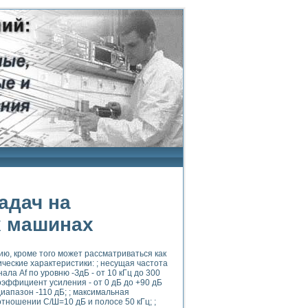
адач на
х машинах
ю, кроме того может рассматриваться как
еские характеристики: ; несущая частота
нала Af по уровню -ЗдБ - от 10 кГц до 300
 коэффициент усиления - от 0 дБ до +90 дБ
диапазон -110 дБ; ; максимальная
 отношении С/Ш=10 дБ и полосе 50 кГц; ;