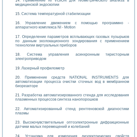
Применение NI VISION для геометрического анализа в
медицинской эндоскопии
Система температурной стабилизации
Управление движением с помощью программно -
аппаратного комплекса NI - Motion
Определение параметров всплывающих газовых пузырьков
по данным эхолокационного зондирования с применением
технологии виртуальных приборов
Система управления асинхронным тиристорным
электроприводом
Лазерный профилометр
Применение средств NATIONAL INSTRUMENTS для
автоматизации процесса очистки сточных вод в мембранном
биореакторе
Разработка автоматизированного стенда для исследования
плазменных процессов синтеза нанопорошков
Автоматизированный стенд рентгеновской диагностики
плазмы
Высокочувствительные оптоэлектронные дифракционные
датчики малых перемещений и колебаний
Установка для измерения диэлектрических свойств