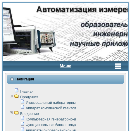
Меню
Навигация
Главная
Продукция
Универсальный лабораторный стенд "Сигнал-USB"
Аппарат комплексной квантовой терапии Интроскан
Внедрение
Компьютерная генераторно-измерительная система
Функциональные блоки стенда "Сигнал-USB"
Аппараты биорезонансной квантовой терапии серии СКАН