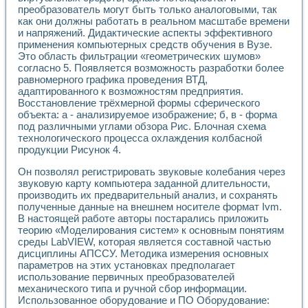
преобразователь могут быть только аналоговыми, так
как они должны работать в реальном масштабе времени
и напряжений. Дидактические аспекты эффективного
применения компьютерных средств обучения в Вузе.
Это область фильтрации «геометрических шумов»
согласно 5. Появляется возможность разработки более
равномерного графика проведения ВТД,
адаптированного к возможностям предприятия.
Восстановление трёхмерной формы сферического
объекта: а - анализируемое изображение; б, в - форма
под различными углами обзора Рис. Блочная схема
технологического процесса охлаждения колбасной
продукции Рисунок 4.
Он позволял регистрировать звуковые колебания через
звуковую карту компьютера заданной длительности,
производить их предварительный анализ, и сохранять
полученные данные на внешнем носителе формат Ivm.
В настоящей работе авторы постарались приложить
теорию «Моделирования систем» к основным понятиям
среды LabVIEW, которая является составной частью
дисциплины АПССУ. Методика измерения основных
параметров на этих установках предполагает
использование первичных преобразователей
механического типа и ручной сбор информации.
Использованное оборудование и ПО Оборудование: