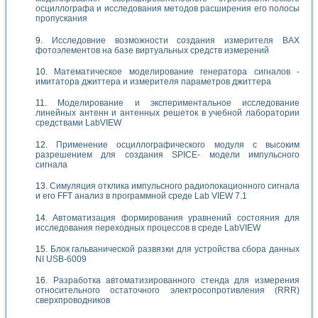
осциллографа и исследования методов расширения его полосы
пропускания
Исследовние возможности создания измерителя ВАХ
фотоэлементов на базе виртуальных средств измерений
Математическое моделирование генератора сигналов -
имитатора джиттера и измерителя параметров джиттера
Моделирование и экспериментальное исследование
линейных антенн и антенных решеток в учебной лаборатории
средствами LabVIEW
Применение осциллографического модуля с высоким
разрешением для создания SPICE- модели импульсного
сигнала
Симуляция отклика импульсного радиолокационного сигнала
и его FFT анализ в программной среде Lab VIEW 7.1
Автоматизация формирования уравнений состояния для
исследования переходных процессов в среде LabVIEW
Блок гальванической развязки для устройства сбора данных
NI USB-6009
Разработка автоматизированного стенда для измерения
относительного остаточного электросопротивления (RRR)
сверхпроводников