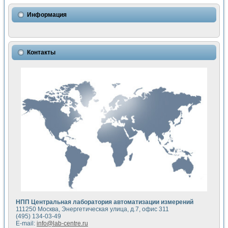
Использование NI LabVIEW для математического моделир
Исследовние возможности создания измерителя ВАХ фото
Информация
Математическое моделирование генератора сигналов - и
Моделирование и экспериментальное исследование линей
Применение осциллографического модуля с высоким разр
Симуляция отклика импульсного радиолокационного сигнал
Контакты
Автоматизация формирования уравнений состояния для и
Блок гальванической развязки для устройства сбора данн
Разработка автоматизированного стенда для измерения о
Применение среды LabVIEW для построения картины возб
Портативная система для определения показателей качес
Использование LabVIEW для управления источником пит
Устройство для снятия вольт-амперных характеристик со
Передовые научные технологии: нано-, фемто-, биотехнологи
Автоматизированная установка по измерению временных 
Автоматизированный лабораторный комплекс на базе Lab
Визуализация моделирования и оптимизации тепловой об
Виртуальный прибор для исследования функциональных в
Исследование возможности создания экономичного виртуа
Исследование кинетики движения макрочастиц в упорядо
Комплекс автоматизированной диагностики крови
НПП Центральная лаборатория автоматизации измерений
Метод прогнозирования свойств дисперсных продуктов п
111250 Москва, Энергетическая улица, д.7, офис 311
Недорогая система управления сверхпроводящим соленои
(495) 134-03-49
E-mail:
info@lab-centre.ru
Применение технологий NI в курсе экспериментальной фи