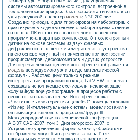
Универсальный стенд для исследования электрических ха
температуры с обратной связью. Для упрощения
системы автоматизированного контроля, встроенной в
Лабораторные практикумы по информационно-измерител
технологический процесс, был разработан и изготовлен
Виртуальный измеритель частотных характеристик на осн
ультразвуковой генератор
модель
; УЗГ-200 рис.
Лабораторный практикум по основам теории Коммутации
Создание пригодных для тиражирования лабораторных
Разработка виртуальной лабораторной работы «Имитаци
практикумов в виде автономных лабораторных стендов
Виртуальные практикумы по электротехнике в среде LabV
на основе ПК и относительно несложных внешних
Из опыта внедрения в рамках национального проекта «Об
программно-аппаратных комплексов. Оптоэлектронный
Исследование эффективности решателей обыкновенных 
датчик на основе системы из двух фазовых
Опыт разработки LabVIEW лабораторных практикумов н
дифракционных решеток и измерительные устройства
Проблемы повышения качества образования и подготовки
на его основе могут найти применение при построении
профилометров, деформометров и других устройств.
Развитие LabVIEW лабораторного практикума по электр
Для перечисленных цепей в интерфейсе отображается
Разработка виртуальной лаборатории по электротехнике 
модель
исследуемого узла в виде математической
Усовершенствованные алгоритмы частотного анализа для
формулы. Работающими только в режиме
Об опыте работы учебного центра «Технологии NATIONAL
интерпретации программного кода, LabVIEW позволяет
Технологии NI в магистерской программе «Прикладная фи
создавать исполняемые ехе-модули, исключающие
Система диагностики двигателей постоянного тока
«случайную порчу» программы в процессе работы с
Автоматизированный стенд формирования электромагнитн
неопытным пользователем. Интерфейс блока
Лабораторный практикум по курсу ИИС на базе оборудов
«Частотные характеристики цепей» С помощью клавиш
«Измер. Интеллектуальные системы моделирования и
Партнеры
оптимизации тепловых процессов//Труды III
Академические и отраслевые институты
Международной научно-технической конференции
Учебные заведения
AIS'07 CAD-2007, том 3, Дивноморское, 2007, с.
Бизнес
Устройство управления, формирования, обработки и
Контакты
отображения могут быть реализованы на базе
виртуальных средств, однако потенциостат и