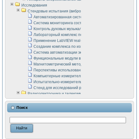
Исследования
Стендовые испытания (виброакустика, тензометрия и т.п.)
Автоматизированная система измерения параметров дизе
Система мониторинга состояния тяговых электродвигателей
Контроль духовых музыкальных инструментов
Лабораторный комплекс по исследованию элементной ба
Применение LabVIEW real-time module для моделирования
Создание комплекса по измерению скорости подвижного с
Система автоматизации экспериментальных исследований 
Функциональные модули в стандарте Nl SCXI для ультраз
Магнитометрический метод в дефектоскопии сварных шво
Перспективы использования машинного зрения в составе
Компьютерные измерительные системы для лабораторных
Испытательно-измерительный комплекс аппаратуры для о
Стенд для исследований рабочих процессов ДВС в динам
Радиоэлектроника и телекоммуникации
LabVIEW в расчетах радиолиний систем передачи данных
Аппаратно-программный комплекс для исследования АЧХ 
Поиск
Виртуальный лабораторный стенд для исследования пар
Измерение шумовых параметров операционных усилител
Измерительный преобразователь на основе цифровой обр
Инструменты для исследования выравнивания электричес
Инструменты для исследования компенсации эхо-сигнало