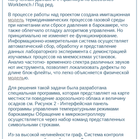
Применение LabVIEW для исследования течения в расши
Workbench / Под ред.
Создание виртуальной работы «Изучение магнитных свой
В процессе работы над проектом создана имитационная
Обратный маятник
модель
термодинамических процессов газовой среды
Устройство для изучения основ интерфейсов обмена по п
при нагнетании или сбросе давления в барокамере, что
Лабораторный практикум: изучение адиабатического расш
также облегчило отладку алгоритмов управления. Но
Стенд для исследования электрических переходных харак
принципиально не изменяет ее функционирование.
Система статистической обработки результатов измерите
Информационно-измерительная система осуществляет
Автоматизация лазерно-плазменных измерений с помощ
автоматический сбор, обработку и представление
Модельно-измерительный комплекс. Назначение. Состав.
данных лабораторного эксперимента с демонстрацией
изучаемых процессов на мнемосхемах установок.
Использование технологий NATIONAL INSTRUMENTS для с
Анализ частотно- временного спектра различных звуков
Учебный практикум "Спектральный и корреляционный ана
нот инструмента, позволяет локализовать дефекты по
Учебный стенд для исследования принципа действия унив
длине блок-флейты, что легко объясняется физической
Оборудование и программное обеспечение учебных лабор
модель
ю.
Виртуальный лабораторный практикум для изучения техн
Управление роботом ТУР-10 средствами LabVIEW
Для решения такой задачи была разработана
Аппаратно-программный комплекс для исследования АЧХ 
специальная программа, которая представляет на карте
Автоматизированный дистанционный лабораторный практи
местности поведение аэрозольного облака и величину
осадков см. Рисунок 2 - Интерфейсная панель
Исследование возможности реставрации одномерных сигн
программы управления температурными режимами
Использование технологий NATIONAL INSTRUMENTS в оп
барокамеры Обращение к микроконтроллеру
Разработка модификаций алгоритма полигармонической э
осуществляется через набор команд представленных
Учебный стенд для исследования принципа действия унив
символьными строками.
Виртуальная система поддержки принимаемых решений в
Преемственность дисциплин «Моделирование систем» и «
Из-за высокой нелинейности граф. Система контроля