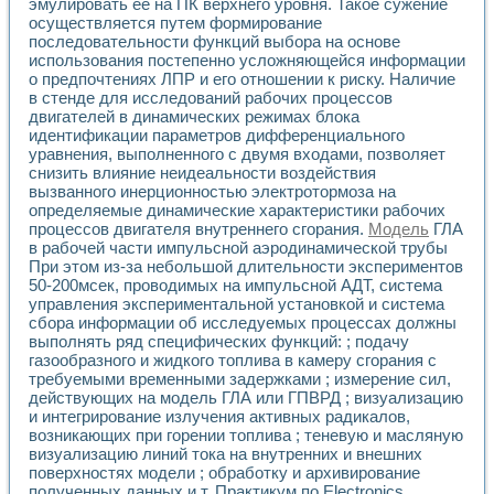
эмулировать ее на ПК верхнего уровня. Такое сужение
Разработка виртуальных тренажеров путем моделировани
осуществляется путем формирование
Система блокировок, сигнализации и защиты ускорителя 
последовательности функций выбора на основе
Система сбора данных и управления процессом цементир
использования постепенно усложняющейся информации
Управление температурой газовой среды специальной ба
о предпочтениях ЛПР и его отношении к риску. Наличие
Разработка программного обеспечения с использованием
в стенде для исследований рабочих процессов
Использование технологий NATIONAL INSTRUMENTS при ра
двигателей в динамических режимах блока
Оборудование для промышленной термотрансферной мар
идентификации параметров дифференциального
Автоматизация реометрических исследований на базе La
уравнения, выполненного с двумя входами, позволяет
Применение измерителя иммитанса для исследова¬ния эле
снизить влияние неидеальности воздействия
вызванного инерционностью электротормоза на
Исследование электромагнитных переходных процессов при
определяемые динамические характеристики рабочих
Стенд для исследования электрических переходных харак
процессов двигателя внутреннего сгорания.
Модель
ГЛА
Автоматизация контроля сварных швов на базе техноло
в рабочей части импульсной аэродинамической трубы
Измерительный контроль с применением неиндустриальны
При этом из-за небольшой длительности экспериментов
Моделирование надежности и эффективности систем упра
50-200мсек, проводимых на импульсной АДТ, система
Лабораторные практикумы и учебные стенды
управления экспериментальной установкой и система
Автоматизация лабораторного стенда по измерению проф
сбора информации об исследуемых процессах должны
Автоматизированные лабораторные комплексы для вузов,
выполнять ряд специфических функций: ; подачу
газообразного и жидкого топлива в камеру сгорания с
Виртуальный прибор для исследования нелинейных рези
требуемыми временными задержками ; измерение сил,
Использование виртуальных приборов в процесе изучения
действующих на модель ГЛА или ГПВРД ; визуализацию
Использование программ ELECTRONICS WORKBENCH-MULTI
и интегрирование излучения активных радикалов,
Лабораторный практикум по дисциплине «Цифровые вычис
возникающих при горении топлива ; теневую и масляную
Лабораторный практикум по ИНС на основе LabVIEW
визуализацию линий тока на внутренних и внешних
Лабораторный практикум по основам теории коммутации
поверхностях модели ; обработку и архивирование
Опыт использования NI LabVIEW для создания лабораторн
полученных данных и т. Практикум по Electronics