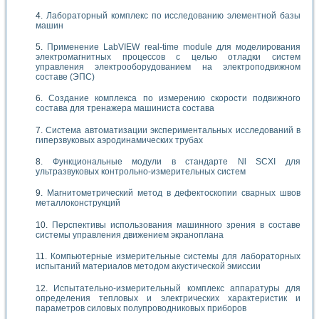
Лабораторный комплекс по исследованию элементной базы
машин
Применение LabVIEW real-time module для моделирования
электромагнитных процессов с целью отладки систем
управления электрооборудованием на электроподвижном
составе (ЭПС)
Создание комплекса по измерению скорости подвижного
состава для тренажера машиниста состава
Система автоматизации экспериментальных исследований в
гиперзвуковых аэродинамических трубах
Функциональные модули в стандарте Nl SCXI для
ультразвуковых контрольно-измерительных систем
Магнитометрический метод в дефектоскопии сварных швов
металлоконструкций
Перспективы использования машинного зрения в составе
системы управления движением экраноплана
Компьютерные измерительные системы для лабораторных
испытаний материалов методом акустической эмиссии
Испытательно-измерительный комплекс аппаратуры для
определения тепловых и электрических характеристик и
параметров силовых полупроводниковых приборов