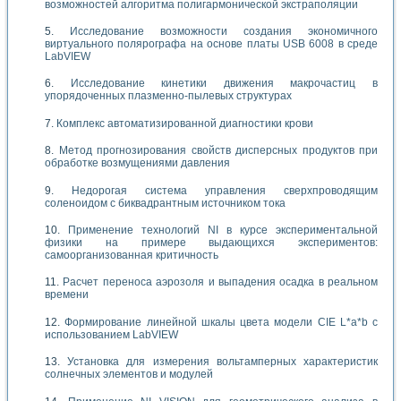
возможностей алгоритма полигармонической экстраполяции
Исследование возможности создания экономичного
виртуального полярографа на основе платы USB 6008 в среде
LabVIEW
Исследование кинетики движения макрочастиц в
упорядоченных плазменно-пылевых структурах
Комплекс автоматизированной диагностики крови
Метод прогнозирования свойств дисперсных продуктов при
обработке возмущениями давления
Недорогая система управления сверхпроводящим
соленоидом с биквадрантным источником тока
Применение технологий NI в курсе экспериментальной
физики на примере выдающихся экспериментов:
самоорганизованная критичность
Расчет переноса аэрозоля и выпадения осадка в реальном
времени
Формирование линейной шкалы цвета модели CIE L*a*b с
использованием LabVIEW
Установка для измерения вольтамперных характеристик
солнечных элементов и модулей