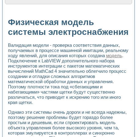
Расчет переноса аэрозоля и выпадения осадка в реально
Формирование линейной шкалы цвета модели CIE L*a*b с
Установка для измерения вольтамперных характеристик с
Физическая модель
Применение NI VISION для геометрического анализа в ме
Система температурной стабилизации
системы электроснабжения
Управление движением с помощью программно - аппаратног
Определение параметров всплывающих газовых пузырьков
Валидация модели - проверка соответствия данных,
Система управления асинхронным тиристорным электроп
получаемых в процессе машинной имитации, реальному
Лазерный профилометр
ходу явлений, для описания которых создана
модель
.
Применение средств NATIONAL INSTRUMENTS для автомат
Подключение к LabVIEW дополнительного набора
Разработка автоматизированного стенда для исследован
инструментов интеграции с пакетом математических
Автоматизированный стенд рентгеновской диагностики п
вычислений MathCad 4 значительно облегчило процесс
Высокочувствительные оптоэлектронные дифракционные 
создании и отладки сложных алгоритмов
Установка для измерения диэлектрических свойств сегне
математической обработки данных и управления.
Исследование кинетики зарождения и развития дефектов 
Поэтому плотности тока под «сбегающими и
Лабораторный электрический импедансный томограф на б
набегающими» частями щетки будут существенно
различаться, что приводит к искрению того или иного
Микрозондовая система для характеризации механических
края щетки.
Метод траекторий в исследовании металлообрабатывающ
Промышленная автоматизация
Однако эти системы очень дороги и не всегда надежны,
Автоматизация технологических процессов получения дис
поэтому решение проблемы будет гораздо более
Использование систем технического зрения для контроля
простым и дешевым, если спроектировать модель
Исследование электромагнитных переходных процессов при
объекта управления более высокого уровня, чем та,
Применение LabVIEW при разработке обучающих информа
которая эмулируется в контроллерах и синхронно