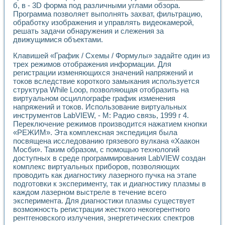
б, в - 3D форма под различными углами обзора.
Применение LabVIEW для исследования течения в расши
Программа позволяет выполнять захват, фильтрацию,
Создание виртуальной работы «Изучение магнитных свой
обработку изображения и управлять видеокамерой,
Обратный маятник
решать задачи обнаружения и слежения за
Устройство для изучения основ интерфейсов обмена по п
движущимися объектами.
Лабораторный практикум: изучение адиабатического расш
Стенд для исследования электрических переходных харак
Клавишей «График / Схемы / Формулы» задайте один из
Система статистической обработки результатов измерите
трех режимов отображения информации. Для
регистрации изменяющихся значений напряжений и
Автоматизация лазерно-плазменных измерений с помощ
токов вследствие короткого замыкания используется
Модельно-измерительный комплекс. Назначение. Состав.
структура While Loop, позволяющая отобразить на
Использование технологий NATIONAL INSTRUMENTS для с
виртуальном осциллографе график изменения
Учебный практикум "Спектральный и корреляционный ана
напряжений и токов. Использование виртуальных
Учебный стенд для исследования принципа действия унив
инструментов LabVIEW, - М: Радио связь, 1999 г 4.
Оборудование и программное обеспечение учебных лабор
Переключение режимов производится нажатием кнопки
Виртуальный лабораторный практикум для изучения техн
«РЕЖИМ». Эта комплексная экспедиция была
Управление роботом ТУР-10 средствами LabVIEW
посвящена исследованию грязевого вулкана «Хаакон
Аппаратно-программный комплекс для исследования АЧХ 
Мосби». Таким образом, с помощью технологий
доступных в среде программирования LabVIEW создан
Автоматизированный дистанционный лабораторный практи
комплекс виртуальных приборов, позволяющих
Исследование возможности реставрации одномерных сигн
проводить как диагностику лазерного пучка на этапе
Использование технологий NATIONAL INSTRUMENTS в оп
подготовки к эксперименту, так и диагностику плазмы в
Разработка модификаций алгоритма полигармонической э
каждом лазерном выстреле в течение всего
Учебный стенд для исследования принципа действия унив
эксперимента. Для диагностики плазмы существует
Виртуальная система поддержки принимаемых решений в
возможность регистрации жесткого некогерентного
Преемственность дисциплин «Моделирование систем» и «
рентгеновского излучения, энергетических спектров