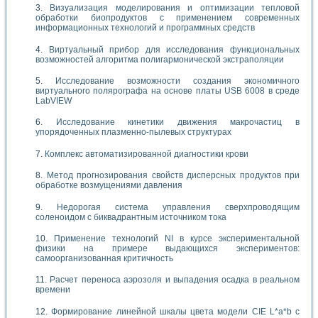
Визуализация моделирования и оптимизации тепловой
обработки биопродуктов с применением современных
информационных технологий и программных средств
Виртуальный прибор для исследования функциональных
возможностей алгоритма полигармонической экстраполяции
Исследование возможности создания экономичного
виртуального полярографа на основе платы USB 6008 в среде
LabVIEW
Исследование кинетики движения макрочастиц в
упорядоченных плазменно-пылевых структурах
Комплекс автоматизированной диагностики крови
Метод прогнозирования свойств дисперсных продуктов при
обработке возмущениями давления
Недорогая система управления сверхпроводящим
соленоидом с биквадрантным источником тока
Применение технологий NI в курсе экспериментальной
физики на примере выдающихся экспериментов:
самоорганизованная критичность
Расчет переноса аэрозоля и выпадения осадка в реальном
времени
Формирование линейной шкалы цвета модели CIE L*a*b с