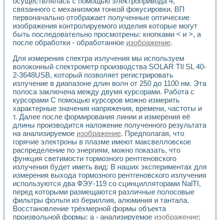
осуществлялась с помощью электропривода 4,
Разработка виртуальных тренажеров путем моделировани
связанного с механизмом тонкой фокусировки. ВП
Система блокировок, сигнализации и защиты ускорителя 
первоначально отображает полученные оптические
Система сбора данных и управления процессом цементир
изображения контролируемого изделия которые могут
Управление температурой газовой среды специальной ба
быть последовательно просмотрены: кнопками < и >, а
Разработка программного обеспечения с использованием
после обработки - обработанное
изображение
.
Использование технологий NATIONAL INSTRUMENTS при ра
Оборудование для промышленной термотрансферной мар
Для измерения спектра излучения мы используем
волоконный спектрометр производства SOLAR TIl SL 40-
Автоматизация реометрических исследований на базе La
2-3648USB, который позволяет регистрировать
Применение измерителя иммитанса для исследова¬ния эле
излучение в диапазоне длин волн от 250 до 1100 нм. Эта
Исследование электромагнитных переходных процессов при
полоса заключена между двумя курсорами. Работа с
Стенд для исследования электрических переходных харак
курсорами С помощью курсоров можно измерить
Автоматизация контроля сварных швов на базе техноло
характерные значения напряжения, времени, частоты и
Измерительный контроль с применением неиндустриальны
т. Далее после формирования линии и измерения её
Моделирование надежности и эффективности систем упра
длины производится наложение полученного результата
Лабораторные практикумы и учебные стенды
на анализируемое
изображение
. Предполагая, что
горячие электроны в плазме имеют максвелловское
Автоматизация лабораторного стенда по измерению проф
распределение по энергиям, можно показать, что
Автоматизированные лабораторные комплексы для вузов,
функция светимости тормозного рентгеновского
Виртуальный прибор для исследования нелинейных рези
излучения будет иметь вид: В наших экспериментах для
Использование виртуальных приборов в процесе изучения
измерения выхода тормозного рентгеновского излучения
Использование программ ELECTRONICS WORKBENCH-MULTI
используются два ФЭУ-119 со сцинцилляторами NalTI,
Лабораторный практикум по дисциплине «Цифровые вычис
перед которыми размещаются различные полосовые
Лабораторный практикум по ИНС на основе LabVIEW
фильтры фольги из бериллия, алюминия и тантала.
Лабораторный практикум по основам теории коммутации
Восстановление трёхмерной формы объекта
Опыт использования NI LabVIEW для создания лабораторн
произвольной формы: а - анализируемое
изображение
;