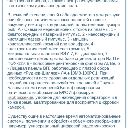
Универсальный стенд для исследования электрических ха
электронов и ионов, а также спектра излучения плазмы
в оптическом диапазоне длин волн.
Лабораторные практикумы по информационно-измерител
Виртуальный измеритель частотных характеристик на осн
В немалой степени, своей наблюдаемости в ультразвуке
Лабораторный практикум по основам теории Коммутации
они обязаны наличием газовых полостей газовые
Разработка виртуальной лабораторной работы «Имитаци
вакуоли у некоторых водорослей, плавательные пузыри
Виртуальные практикумы по электротехнике в среде LabV
рыб. А - Схема измерения ионных токов из плазмы: 1 -
Из опыта внедрения в рамках национального проекта «Об
фемтосекундный лазерный импульс, 2 - наносекундный
Исследование эффективности решателей обыкновенных 
чистящий лазерный импульс, 3 - мишень
Опыт разработки LabVIEW лабораторных практикумов н
кристаллический кремний или вольфрам, 4 -
электростатический масс-спектрометр, 5 -
Проблемы повышения качества образования и подготовки
микроканальная пластина ВЭУ-7, 6 - диафрагма, 7 -
Развитие LabVIEW лабораторного практикума по электр
рентгеновские детекторы на базе сцинтиллятора NalTI и
Разработка виртуальной лаборатории по электротехнике 
ФЭУ-119, 8 - полосовые рентгеновские фильтры Al, Be, б
Усовершенствованные алгоритмы частотного анализа для
- Лицевая панель ВП, работающего с платой сбора
Об опыте работы учебного центра «Технологии NATIONAL
данных «Руднев-Шиляев» ЛА-н10М8-100РС1. При
Технологии NI в магистерской программе «Прикладная фи
необходимости исследования отдельных реализаций
Система диагностики двигателей постоянного тока
случайного процесса пользуйтесь клавишей «Пауза».
Автоматизированный стенд формирования электромагнитн
Базовая схема измерений Блок формирования
оптического изображения БФОИ формирует
Лабораторный практикум по курсу ИИС на базе оборудов
изображение
, удобное для наблюдения оператором и в
Партнеры
то же время, адаптированное для восприятия цифровой
Академические и отраслевые институты
камерой.
Учебные заведения
Бизнес
Существующие в настоящее время автоматизированные
Контакты
системы получения и обработки объемного изображения
например, универсальный цифровой видео микроскоп