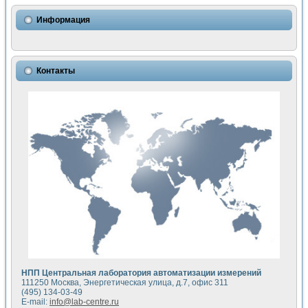
Использование NI LabVIEW для математического моделир
Исследовние возможности создания измерителя ВАХ фото
Информация
Математическое моделирование генератора сигналов - и
Моделирование и экспериментальное исследование линей
Применение осциллографического модуля с высоким разр
Симуляция отклика импульсного радиолокационного сигнал
Контакты
Автоматизация формирования уравнений состояния для и
Блок гальванической развязки для устройства сбора данн
Разработка автоматизированного стенда для измерения о
Применение среды LabVIEW для построения картины возб
Портативная система для определения показателей качес
Использование LabVIEW для управления источником пит
Устройство для снятия вольт-амперных характеристик со
Передовые научные технологии: нано-, фемто-, биотехнологи
Автоматизированная установка по измерению временных 
Автоматизированный лабораторный комплекс на базе Lab
Визуализация моделирования и оптимизации тепловой об
Виртуальный прибор для исследования функциональных в
Исследование возможности создания экономичного виртуа
Исследование кинетики движения макрочастиц в упорядо
Комплекс автоматизированной диагностики крови
НПП Центральная лаборатория автоматизации измерений
Метод прогнозирования свойств дисперсных продуктов п
111250 Москва, Энергетическая улица, д.7, офис 311
Недорогая система управления сверхпроводящим соленои
(495) 134-03-49
E-mail:
info@lab-centre.ru
Применение технологий NI в курсе экспериментальной фи