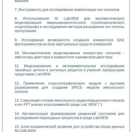
каналов
Инструменты для исследования компенсации эхо-сигналов
Использование NI LabVIEW для математического
моделирования сверхширокополосного стробоскопического
осциллографа и исследования методов расширения его полосы
пропускания
Исследовние возможности создания измерителя ВАХ
фотоэлементов на базе виртуальных средств измерений
Математическое моделирование генератора сигналов -
имитатора джиттера и измерителя параметров джиттера
Моделирование и экспериментальное исследование
линейных антенн и антенных решеток в учебной лаборатории
средствами LabVIEW
Применение осциллографического модуля с высоким
разрешением для создания SPICE- модели импульсного
сигнала
Симуляция отклика импульсного радиолокационного сигнала
и его FFT анализ в программной среде Lab VIEW 7.1
Автоматизация формирования уравнений состояния для
исследования переходных процессов в среде LabVIEW
Блок гальванической развязки для устройства сбора данных
NI USB-6009