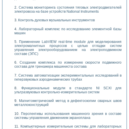
Система мониторинга состояния тяговых электродвигателей
электровоза на базе устройств National Instruments
Контроль духовых музыкальных инструментов
Лабораторный комплекс по исследованию элементной базы
машин
Применение LabVIEW real-time module для моделирования
электромагнитных процессов с целью отладки систем
управления электрооборудованием на электроподвижном
составе (ЭПС)
Создание комплекса по измерению скорости подвижного
состава для тренажера машиниста состава
Система автоматизации экспериментальных исследований в
гиперзвуковых аэродинамических трубах
Функциональные модули в стандарте Nl SCXI для
ультразвуковых контрольно-измерительных систем
Магнитометрический метод в дефектоскопии сварных швов
металлоконструкций
Перспективы использования машинного зрения в составе
системы управления движением экраноплана
Компьютерные измерительные системы для лабораторных