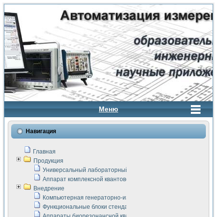
Меню
Навигация
Главная
Продукция
Универсальный лабораторный стенд "Сигнал-USB"
Аппарат комплексной квантовой терапии Интроскан
Внедрение
Компьютерная генераторно-измерительная система
Функциональные блоки стенда "Сигнал-USB"
Аппараты биорезонансной квантовой терапии серии СКАН