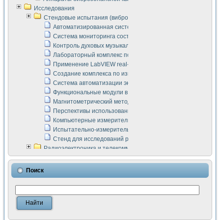
Исследования
Стендовые испытания (виброакустика, тензометрия и т.п.)
Автоматизированная система измерения параметров дизе
Система мониторинга состояния тяговых электродвигателей
Контроль духовых музыкальных инструментов
Лабораторный комплекс по исследованию элементной ба
Применение LabVIEW real-time module для моделирования
Создание комплекса по измерению скорости подвижного с
Система автоматизации экспериментальных исследований 
Функциональные модули в стандарте Nl SCXI для ультраз
Магнитометрический метод в дефектоскопии сварных шво
Перспективы использования машинного зрения в составе
Компьютерные измерительные системы для лабораторных
Испытательно-измерительный комплекс аппаратуры для о
Стенд для исследований рабочих процессов ДВС в динам
Радиоэлектроника и телекоммуникации
LabVIEW в расчетах радиолиний систем передачи данных
Аппаратно-программный комплекс для исследования АЧХ 
Поиск
Виртуальный лабораторный стенд для исследования пар
Измерение шумовых параметров операционных усилител
Измерительный преобразователь на основе цифровой обр
Инструменты для исследования выравнивания электричес
Инструменты для исследования компенсации эхо-сигнало