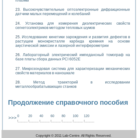
плазмы
Высокочувствительные оптоэлектронные дифракционные
датчики малых перемещений и колебаний
Установка для измерения диэлектрических свойств
сегнетоэлектриков методом тепловых шумов
Исследование кинетики зарождения и развития дефектов в
растущем монокристалле карбида кремния на основе
акустической эмиссии и лазерной интерферометрии
Лабораторный электрический импедансный томограф на
базе платы сбора данных PCI 6052E
Микрозондовая система для характеризации механических
свойств материалов в наношкале
Метод траекторий в исследовании
металлообрабатывающих станков
Продолжение справочного пособия
0
20
40
60
80
100
120
>>>
!
.
.
.
.
.
.
.
.
.
.
.
.
.
.
.
.
.
.
.
!
.
.
.
.
.
.
.
.
.
.
.
.
.
.
.
.
.
.
.
!
.
.
.
.
.
.
.
.
.
.
.
.
.
.
.
.
.
.
.
!
.
.
.
.
.
.
.
.
.
.
.
.
.
.
.
.
.
.
.
!
.
.
.
.
.
.
.
.
.
.
.
.
.
.
.
.
.
.
.
!
.
.
.
.
.
.
.
.
.
.
.
.
.
.
.
.
.
.
.
!
.
.
.
.
.
.
.
.
.
.
.
.
.
.
.
.
.
.
.
Copyright © 2011 Lab-Centre. All Rights Reserved.