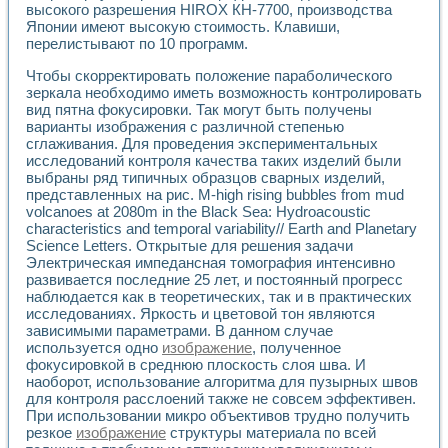
высокого разрешения HIROX КН-7700, производства
Японии имеют высокую стоимость. Клавиши,
перелистывают по 10 программ.
Чтобы скорректировать положение параболического
зеркала необходимо иметь возможность контролировать
вид пятна фокусировки. Так могут быть получены
варианты изображения с различной степенью
сглаживания. Для проведения экспериментальных
исследований контроля качества таких изделий были
выбраны ряд типичных образцов сварных изделий,
представленных на рис. M-high rising bubbles from mud
volcanoes at 2080m in the Black Sea: Hydroacoustic
characteristics and temporal variability// Earth and Planetary
Science Letters. Открытые для решения задачи
Электрическая импедансная томография интенсивно
развивается последние 25 лет, и постоянный прогресс
наблюдается как в теоретических, так и в практических
исследованиях. Яркость и цветовой тон являются
зависимыми параметрами. В данном случае
используется одно
изображение
, полученное
фокусировкой в среднюю плоскость слоя шва. И
наоборот, использование алгоритма для пузырных швов
для контроля расслоений также не совсем эффективен.
При использовании микро объективов трудно получить
резкое
изображение
структуры материала по всей