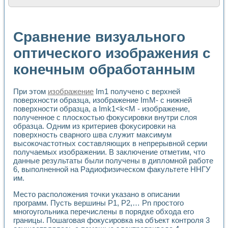
Расчет переноса аэрозоля и выпадения осадка в реально
Формирование линейной шкалы цвета модели CIE L*a*b с
Установка для измерения вольтамперных характеристик с
Сравнение визуального
Применение NI VISION для геометрического анализа в ме
Система температурной стабилизации
оптического изображения с
Управление движением с помощью программно - аппаратног
конечным обработанным
Определение параметров всплывающих газовых пузырьков
Система управления асинхронным тиристорным электроп
Лазерный профилометр
При этом
изображение
Im1 получено с верхней
Применение средств NATIONAL INSTRUMENTS для автомат
поверхности образца, изображение ImM- с нижней
Разработка автоматизированного стенда для исследован
поверхности образца, а Imk1<k<М - изображение,
Автоматизированный стенд рентгеновской диагностики п
полученное с плоскостью фокусировки внутри слоя
Высокочувствительные оптоэлектронные дифракционные 
образца. Одним из критериев фокусировки на
Установка для измерения диэлектрических свойств сегне
поверхность сварного шва служит максимум
Исследование кинетики зарождения и развития дефектов 
высокочастотных составляющих в непрерывной серии
получаемых изображении. В заключение отметим, что
Лабораторный электрический импедансный томограф на б
данные результаты были получены в дипломной работе
Микрозондовая система для характеризации механических
6, выполненной на Радиофизическом факультете ННГУ
Метод траекторий в исследовании металлообрабатывающ
им.
Промышленная автоматизация
Автоматизация технологических процессов получения дис
Место расположения точки указано в описании
Использование систем технического зрения для контроля
программ. Пусть вершины P1, P2,… Pn простого
Исследование электромагнитных переходных процессов при
многоугольника перечислены в порядке обхода его
границы. Пошаговая фокусировка на объект контроля 3
Применение LabVIEW при разработке обучающих информа