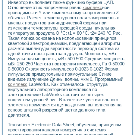
Инвертор выполняет также функцию буфера ЦАП.
Отношение этих напряжений равно
комплекс
ной
проводимости Y или комплексному сопротивлению Z
объекта. Расчет температурного поля замороженных
мясных продуктов цилиндрической формы при
изменении температуры греющей среды начальная
температура продукта О °С; t1 = 80 °С, t2= 240 °С Рис.
Такая логика основана на использовании принципов
квантовой электродинамики, предлагающей алгоритм
расчета амплитуды вероятности перехода фотона из
одной точки пространства в другую. Мощность, мВт
Импульсная мощность, мВт 500 500 Средняя мощность,
мВт 250 250 Частота повторения импульсов, Гц 0-50000
0-50000 Скважность импульсов 0-1023 0-1023 Форма
импульсов прямоугольные прямоугольные Синие
видимое излучение Длины волны, мкм 0. Программный
комплекс
LabWorks. Как отмечалось, структура
виртуального лабораторного комплекса по
электротехнике LabWorks состоит из четырех
подсистем уровней рис. В качестве чувствительного
элемента применяется щетка-датчик, выполненная на
основе штатной разрезной щетки данного типа
двигателя.
Transducer Electronic Data Sheet, обучения, принципам
проектирования каналов измерения в системах
автоматизации экспериментальных исследований,