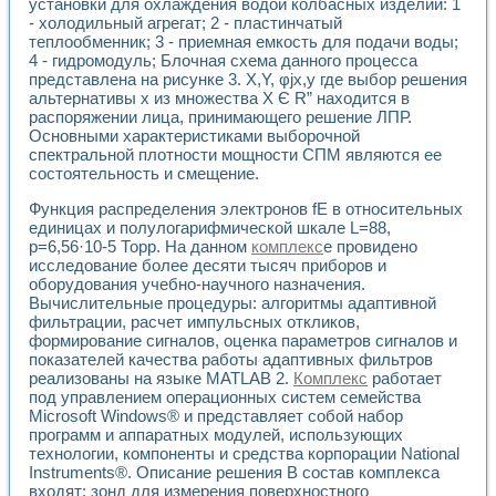
установки для охлаждения водой колбасных изделий: 1
Разработка виртуальных тренажеров путем моделировани
- холодильный агрегат; 2 - пластинчатый
Система блокировок, сигнализации и защиты ускорителя 
теплообменник; 3 - приемная емкость для подачи воды;
Система сбора данных и управления процессом цементир
4 - гидромодуль; Блочная схема данного процесса
Управление температурой газовой среды специальной ба
представлена на рисунке 3. X,Y, φjx,y где выбор решения
Разработка программного обеспечения с использованием
альтернативы х из множества X Є R” находится в
Использование технологий NATIONAL INSTRUMENTS при ра
распоряжении лица, принимающего решение ЛПР.
Оборудование для промышленной термотрансферной мар
Основными характеристиками выборочной
Автоматизация реометрических исследований на базе La
спектральной плотности мощности СПМ являются ее
Применение измерителя иммитанса для исследова¬ния эле
состоятельность и смещение.
Исследование электромагнитных переходных процессов при
Функция распределения электронов fE в относительных
Стенд для исследования электрических переходных харак
единицах и полулогарифмической шкале L=88,
Автоматизация контроля сварных швов на базе техноло
p=6,56·10-5 Торр. На данном
комплекс
е провидено
Измерительный контроль с применением неиндустриальны
исследование более десяти тысяч приборов и
Моделирование надежности и эффективности систем упра
оборудования учебно-научного назначения.
Лабораторные практикумы и учебные стенды
Вычислительные процедуры: алгоритмы адаптивной
Автоматизация лабораторного стенда по измерению проф
фильтрации, расчет импульсных откликов,
формирование сигналов, оценка параметров сигналов и
Автоматизированные лабораторные комплексы для вузов,
показателей качества работы адаптивных фильтров
Виртуальный прибор для исследования нелинейных рези
реализованы на языке MATLAB 2.
Комплекс
работает
Использование виртуальных приборов в процесе изучения
под управлением операционных систем семейства
Использование программ ELECTRONICS WORKBENCH-MULTI
Microsoft Windows® и представляет собой набор
Лабораторный практикум по дисциплине «Цифровые вычис
программ и аппаратных модулей, использующих
Лабораторный практикум по ИНС на основе LabVIEW
технологии, компоненты и средства корпорации National
Лабораторный практикум по основам теории коммутации
Instruments®. Описание решения В состав комплекса
Опыт использования NI LabVIEW для создания лабораторн
входят: зонд для измерения поверхностного