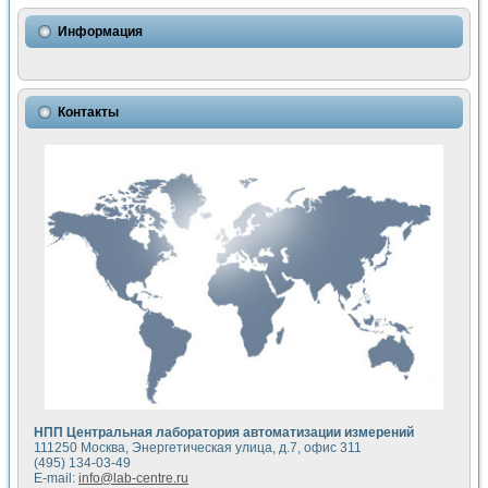
Использование NI LabVIEW для математического моделир
Исследовние возможности создания измерителя ВАХ фото
Информация
Математическое моделирование генератора сигналов - и
Моделирование и экспериментальное исследование линей
Применение осциллографического модуля с высоким разр
Симуляция отклика импульсного радиолокационного сигнал
Контакты
Автоматизация формирования уравнений состояния для и
Блок гальванической развязки для устройства сбора данн
Разработка автоматизированного стенда для измерения о
Применение среды LabVIEW для построения картины возб
Портативная система для определения показателей качес
Использование LabVIEW для управления источником пит
Устройство для снятия вольт-амперных характеристик со
Передовые научные технологии: нано-, фемто-, биотехнологи
Автоматизированная установка по измерению временных 
Автоматизированный лабораторный комплекс на базе Lab
Визуализация моделирования и оптимизации тепловой об
Виртуальный прибор для исследования функциональных в
Исследование возможности создания экономичного виртуа
Исследование кинетики движения макрочастиц в упорядо
Комплекс автоматизированной диагностики крови
НПП Центральная лаборатория автоматизации измерений
Метод прогнозирования свойств дисперсных продуктов п
111250 Москва, Энергетическая улица, д.7, офис 311
Недорогая система управления сверхпроводящим соленои
(495) 134-03-49
E-mail:
info@lab-centre.ru
Применение технологий NI в курсе экспериментальной фи