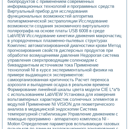
Универсальный стенд для исследования электрических ха
биопродуктов с применением современных
Лабораторные практикумы по информационно-измерител
информационных технологий и программных средств
Виртуальный прибор для исследования
Виртуальный измеритель частотных характеристик на осн
функциональных возможностей алгоритма
Лабораторный практикум по основам теории Коммутации
полигармонической экстраполяции Исследование
Разработка виртуальной лабораторной работы «Имитаци
возможности создания экономичного виртуального
Виртуальные практикумы по электротехнике в среде LabV
полярографа на основе платы USB 6008 в среде
Из опыта внедрения в рамках национального проекта «Об
LabVIEW Исследование кинетики движения макрочастиц
Исследование эффективности решателей обыкновенных 
в упорядоченных плазменно-пылевых структурах
Опыт разработки LabVIEW лабораторных практикумов н
Комплекс автоматизированной диагностики крови Метод
Проблемы повышения качества образования и подготовки
прогнозирования свойств дисперсных продуктов при
Развитие LabVIEW лабораторного практикума по электр
обработке возмущениями давления Недорогая система
управления сверхпроводящим соленоидом с
Разработка виртуальной лаборатории по электротехнике 
биквадрантным источником тока Применение
Усовершенствованные алгоритмы частотного анализа для
технологий NI в курсе экспериментальной физики на
Об опыте работы учебного центра «Технологии NATIONAL
примере выдающихся экспериментов:
Технологии NI в магистерской программе «Прикладная фи
самоорганизованная критичность Расчет переноса
Система диагностики двигателей постоянного тока
аэрозоля и выпадения осадка в реальном времени
Автоматизированный стенд формирования электромагнитн
Формирование линейной шкалы цвета модели CIE L*a*b
Лабораторный практикум по курсу ИИС на базе оборудов
с использованием LabVIEW Установка для измерения
Партнеры
вольтамперных характеристик солнечных элементов и
модулей Применение NI VISION для геометрического
Академические и отраслевые институты
анализа в медицинской эндоскопии Система
Учебные заведения
температурной стабилизации Управление движением с
Бизнес
помощью программно - аппаратного комплекса NI -
Контакты
Motion Определение параметров всплывающих газовых
пузырьков по данным эхолокационного зондирования с