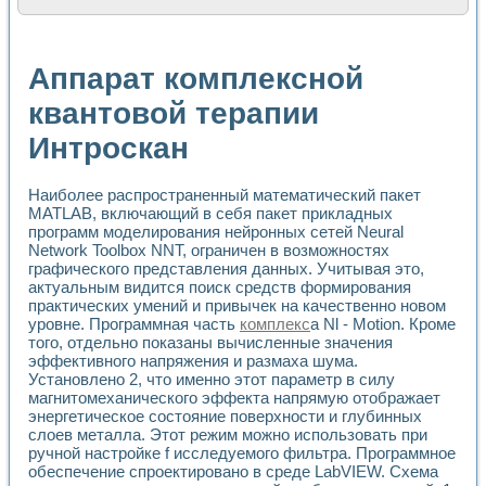
Расчет переноса аэрозоля и выпадения осадка в реально
Формирование линейной шкалы цвета модели CIE L*a*b с
Установка для измерения вольтамперных характеристик с
Аппарат комплексной
Применение NI VISION для геометрического анализа в ме
Система температурной стабилизации
квантовой терапии
Управление движением с помощью программно - аппаратног
Интроскан
Определение параметров всплывающих газовых пузырьков
Система управления асинхронным тиристорным электроп
Лазерный профилометр
Наиболее распространенный математический пакет
Применение средств NATIONAL INSTRUMENTS для автомат
MATLAB, включающий в себя пакет прикладных
Разработка автоматизированного стенда для исследован
программ моделирования нейронных сетей Neural
Автоматизированный стенд рентгеновской диагностики п
Network Toolbox NNT, ограничен в возможностях
Высокочувствительные оптоэлектронные дифракционные 
графического представления данных. Учитывая это,
Установка для измерения диэлектрических свойств сегне
актуальным видится поиск средств формирования
Исследование кинетики зарождения и развития дефектов 
практических умений и привычек на качественно новом
уровне. Программная часть
комплекс
а Nl - Motion. Кроме
Лабораторный электрический импедансный томограф на б
того, отдельно показаны вычисленные значения
Микрозондовая система для характеризации механических
эффективного напряжения и размаха шума.
Метод траекторий в исследовании металлообрабатывающ
Установлено 2, что именно этот параметр в силу
Промышленная автоматизация
магнитомеханического эффекта напрямую отображает
Автоматизация технологических процессов получения дис
энергетическое состояние поверхности и глубинных
Использование систем технического зрения для контроля
слоев металла. Этот режим можно использовать при
Исследование электромагнитных переходных процессов при
ручной настройке f исследуемого фильтра. Программное
Применение LabVIEW при разработке обучающих информа
обеспечение спроектировано в среде LabVIEW. Схема