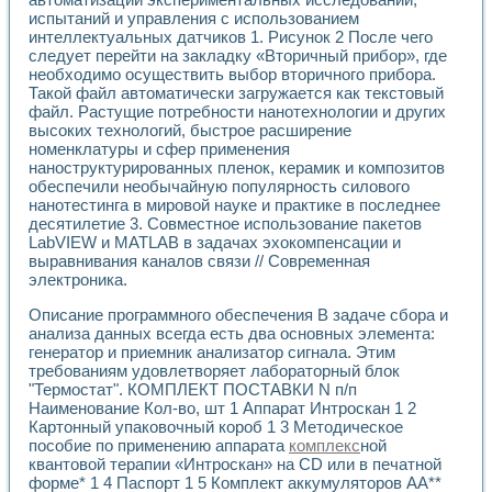
испытаний и управления с использованием
интеллектуальных датчиков 1. Рисунок 2 После чего
следует перейти на закладку «Вторичный прибор», где
необходимо осуществить выбор вторичного прибора.
Такой файл автоматически загружается как текстовый
файл. Растущие потребности нанотехнологии и других
высоких технологий, быстрое расширение
номенклатуры и сфер применения
наноструктурированных пленок, керамик и композитов
обеспечили необычайную популярность силового
нанотестинга в мировой науке и практике в последнее
десятилетие 3. Совместное использование пакетов
LabVIEW и MATLAB в задачах эхокомпенсации и
выравнивания каналов связи // Современная
электроника.
Описание программного обеспечения В задаче сбора и
анализа данных всегда есть два основных элемента:
генератор и приемник анализатор сигнала. Этим
требованиям удовлетворяет лабораторный блок
"Термостат". КОМПЛЕКТ ПОСТАВКИ N п/п
Наименование Кол-во, шт 1 Аппарат Интроскан 1 2
Картонный упаковочный короб 1 3 Методическое
пособие по применению аппарата
комплекс
ной
квантовой терапии «Интроскан» на CD или в печатной
форме* 1 4 Паспорт 1 5 Комплект аккумуляторов АА**