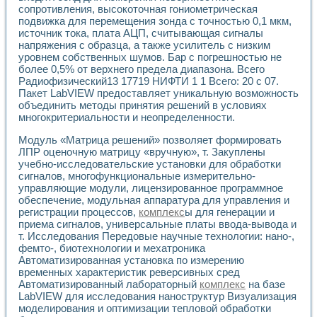
Применение LabVIEW для исследования течения в расши
сопротивления, высокоточная гониометрическая
подвижка для перемещения зонда с точностью 0,1 мкм,
Создание виртуальной работы «Изучение магнитных свой
источник тока, плата АЦП, считывающая сигналы
Обратный маятник
напряжения с образца, а также усилитель с низким
Устройство для изучения основ интерфейсов обмена по п
уровнем собственных шумов. Бар с погрешностью не
Лабораторный практикум: изучение адиабатического расш
более 0,5% от верхнего предела диапазона. Всего
Стенд для исследования электрических переходных харак
Радиофизический13 17719 НИФТИ 1 1 Всего: 20 с 07.
Система статистической обработки результатов измерите
Пакет LabVIEW предоставляет уникальную возможность
Автоматизация лазерно-плазменных измерений с помощ
объединить методы принятия решений в условиях
Модельно-измерительный комплекс. Назначение. Состав.
многокритериальности и неопределенности.
Использование технологий NATIONAL INSTRUMENTS для с
Модуль «Матрица решений» позволяет формировать
Учебный практикум "Спектральный и корреляционный ана
ЛПР оценочную матрицу «вручную», т. Закуплены
Учебный стенд для исследования принципа действия унив
учебно-исследовательские установки для обработки
Оборудование и программное обеспечение учебных лабор
сигналов, многофункциональные измерительно-
Виртуальный лабораторный практикум для изучения техн
управляющие модули, лицензированное программное
Управление роботом ТУР-10 средствами LabVIEW
обеспечение, модульная аппаратура для управления и
Аппаратно-программный комплекс для исследования АЧХ 
регистрации процессов,
комплекс
ы для генерации и
Автоматизированный дистанционный лабораторный практи
приема сигналов, универсальные платы ввода-вывода и
т. Исследования Передовые научные технологии: нано-,
Исследование возможности реставрации одномерных сигн
фемто-, биотехнологии и мехатроника
Использование технологий NATIONAL INSTRUMENTS в оп
Автоматизированная установка по измерению
Разработка модификаций алгоритма полигармонической э
временных характеристик реверсивных сред
Учебный стенд для исследования принципа действия унив
Автоматизированный лабораторный
комплекс
на базе
Виртуальная система поддержки принимаемых решений в
LabVIEW для исследования наноструктур Визуализация
Преемственность дисциплин «Моделирование систем» и «
моделирования и оптимизации тепловой обработки