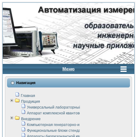
Меню
Навигация
Главная
Продукция
Универсальный лабораторный стенд "Сигнал-USB"
Аппарат комплексной квантовой терапии Интроскан
Внедрение
Компьютерная генераторно-измерительная система
Функциональные блоки стенда "Сигнал-USB"
Аппараты биорезонансной квантовой терапии серии СКАН