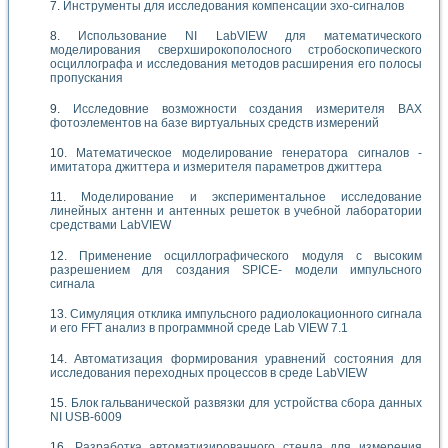
Инструменты для исследования компенсации эхо-сигналов
Использование NI LabVIEW для математического
моделирования сверхширокополосного стробоскопического
осциллографа и исследования методов расширения его полосы
пропускания
Исследовние возможности создания измерителя ВАХ
фотоэлементов на базе виртуальных средств измерений
Математическое моделирование генератора сигналов -
имитатора джиттера и измерителя параметров джиттера
Моделирование и экспериментальное исследование
линейных антенн и антенных решеток в учебной лаборатории
средствами LabVIEW
Применение осциллографического модуля с высоким
разрешением для создания SPICE- модели импульсного
сигнала
Симуляция отклика импульсного радиолокационного сигнала
и его FFT анализ в программной среде Lab VIEW 7.1
Автоматизация формирования уравнений состояния для
исследования переходных процессов в среде LabVIEW
Блок гальванической развязки для устройства сбора данных
NI USB-6009
Разработка автоматизированного стенда для измерения