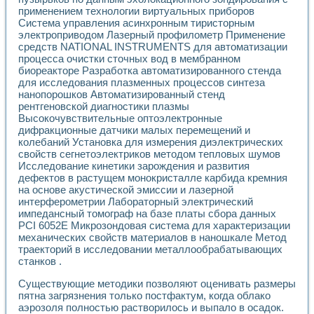
применением технологии виртуальных приборов
Система управления асинхронным тиристорным
электроприводом Лазерный профилометр Применение
средств NATIONAL INSTRUMENTS для автоматизации
процесса очистки сточных вод в мембранном
биореакторе Разработка автоматизированного стенда
для исследования плазменных процессов синтеза
нанопорошков Автоматизированный стенд
рентгеновской диагностики плазмы
Высокочувствительные оптоэлектронные
дифракционные датчики малых перемещений и
колебаний Установка для измерения диэлектрических
свойств сегнетоэлектриков методом тепловых шумов
Исследование кинетики зарождения и развития
дефектов в растущем монокристалле карбида кремния
на основе акустической эмиссии и лазерной
интерферометрии Лабораторный электрический
импедансный томограф на базе платы сбора данных
PCI 6052E Микрозондовая система для характеризации
механических свойств материалов в наношкале Метод
траекторий в исследовании металлообрабатывающих
станков .
Существующие методики позволяют оценивать размеры
пятна загрязнения только постфактум, когда облако
аэрозоля полностью растворилось и выпало в осадок.