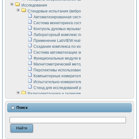
Исследования
Стендовые испытания (виброакустика, тензометрия и т.п.)
Автоматизированная система измерения параметров дизе
Система мониторинга состояния тяговых электродвигателей
Контроль духовых музыкальных инструментов
Лабораторный комплекс по исследованию элементной ба
Применение LabVIEW real-time module для моделирования
Создание комплекса по измерению скорости подвижного с
Система автоматизации экспериментальных исследований 
Функциональные модули в стандарте Nl SCXI для ультраз
Магнитометрический метод в дефектоскопии сварных шво
Перспективы использования машинного зрения в составе
Компьютерные измерительные системы для лабораторных
Испытательно-измерительный комплекс аппаратуры для о
Стенд для исследований рабочих процессов ДВС в динам
Радиоэлектроника и телекоммуникации
LabVIEW в расчетах радиолиний систем передачи данных
Аппаратно-программный комплекс для исследования АЧХ 
Поиск
Виртуальный лабораторный стенд для исследования пар
Измерение шумовых параметров операционных усилител
Измерительный преобразователь на основе цифровой обр
Инструменты для исследования выравнивания электричес
Инструменты для исследования компенсации эхо-сигнало