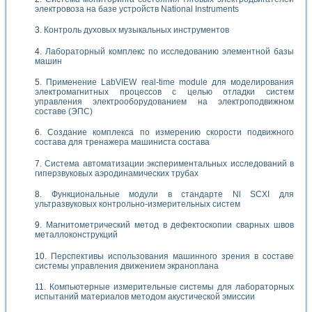
электровоза на базе устройств National Instruments
Контроль духовых музыкальных инструментов
Лабораторный комплекс по исследованию элементной базы
машин
Применение LabVIEW real-time module для моделирования
электромагнитных процессов с целью отладки систем
управления электрооборудованием на электроподвижном
составе (ЭПС)
Создание комплекса по измерению скорости подвижного
состава для тренажера машиниста состава
Система автоматизации экспериментальных исследований в
гиперзвуковых аэродинамических трубах
Функциональные модули в стандарте Nl SCXI для
ультразвуковых контрольно-измерительных систем
Магнитометрический метод в дефектоскопии сварных швов
металлоконструкций
Перспективы использования машинного зрения в составе
системы управления движением экраноплана
Компьютерные измерительные системы для лабораторных
испытаний материалов методом акустической эмиссии