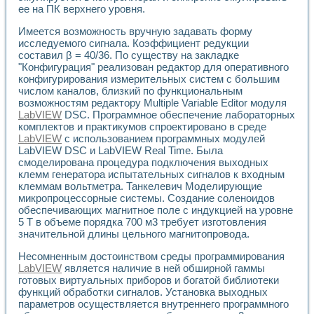
Применение LabVIEW для исследования течения в расши
ее на ПК верхнего уровня.
Создание виртуальной работы «Изучение магнитных свой
Имеется возможность вручную задавать форму
Обратный маятник
исследуемого сигнала. Коэффициент редукции
Устройство для изучения основ интерфейсов обмена по п
составил β = 40/36. По существу на закладке
Лабораторный практикум: изучение адиабатического расш
"Конфигурация" реализован редактор для оперативного
Стенд для исследования электрических переходных харак
конфигурирования измерительных систем с большим
Система статистической обработки результатов измерите
числом каналов, близкий по функциональным
Автоматизация лазерно-плазменных измерений с помощ
возможностям редактору Multiple Variable Editor модуля
LabVIEW
DSC. Программное обеспечение лабораторных
Модельно-измерительный комплекс. Назначение. Состав.
комплектов и практикумов спроектировано в среде
Использование технологий NATIONAL INSTRUMENTS для с
LabVIEW
с использованием программных модулей
Учебный практикум "Спектральный и корреляционный ана
LabVIEW DSC и LabVIEW Real Time. Была
Учебный стенд для исследования принципа действия унив
смоделирована процедура подключения выходных
Оборудование и программное обеспечение учебных лабор
клемм генератора испытательных сигналов к входным
Виртуальный лабораторный практикум для изучения техн
клеммам вольтметра. Танкелевич Моделирующие
Управление роботом ТУР-10 средствами LabVIEW
микропроцессорные системы. Создание соленоидов
Аппаратно-программный комплекс для исследования АЧХ 
обеспечивающих магнитное поле с индукцией на уровне
Автоматизированный дистанционный лабораторный практи
5 Т в объеме порядка 700 м3 требует изготовления
значительной длины цельного магнитопровода.
Исследование возможности реставрации одномерных сигн
Использование технологий NATIONAL INSTRUMENTS в оп
Несомненным достоинством среды программирования
Разработка модификаций алгоритма полигармонической э
LabVIEW
является наличие в ней обширной гаммы
Учебный стенд для исследования принципа действия унив
готовых виртуальных приборов и богатой библиотеки
Виртуальная система поддержки принимаемых решений в
функций обработки сигналов. Установка выходных
Преемственность дисциплин «Моделирование систем» и «
параметров осуществляется внутреннего программного