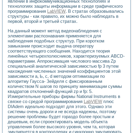
явлений в инфокоммуникационных технологиях и
Разработка виртуальных тренажеров путем моделировани
технологиях защиты информации в среде графического
Система блокировок, сигнализации и защиты ускорителя 
программирования
LabVIEW
. В стратах образовывались
Система сбора данных и управления процессом цементир
структуры - как правило, их можно было наблюдать в
Управление температурой газовой среды специальной ба
первой, второй и третьей стратах.
Разработка программного обеспечения с использованием
Использование технологий NATIONAL INSTRUMENTS при ра
На данный момент метод видеонаблюдения с
Оборудование для промышленной термотрансферной мар
элементами распознавания применяется для
Автоматизация реометрических исследований на базе La
наблюдения подобных структур. При коротком
замыкании происходит выдача оператору
Применение измерителя иммитанса для исследова¬ния эле
соответствующего сообщения. Находится теория
Исследование электромагнитных переходных процессов при
линейных четырехполюсников, характеризуемых ABCD-
Стенд для исследования электрических переходных харак
параметрами. Аппроксимация числового массива Zp
Автоматизация контроля сварных швов на базе техноло
специальной аналитической зависимостью fp 3 путем
Измерительный контроль с применением неиндустриальны
нахождения численных значений коэффициентов этой
Моделирование надежности и эффективности систем упра
зависимости а, Ь, с, d методом оптимизации по
Лабораторные практикумы и учебные стенды
алгоритму Гаусса- Зейделя с фиксированным
Автоматизация лабораторного стенда по измерению проф
количеством N шагов по принципу минимизации суммы
квадратов отклонений функций zp и fp: 5.
Автоматизированные лабораторные комплексы для вузов,
Измерительные приборы фирмы National Instruments в
Виртуальный прибор для исследования нелинейных рези
связке со средой программирования
LabVIEW
плюс
Использование виртуальных приборов в процесе изучения
DIAdem идеально подходят для этого. Однако эти
Использование программ ELECTRONICS WORKBENCH-MULTI
системы очень дороги и не всегда надежны, поэтому
Лабораторный практикум по дисциплине «Цифровые вычис
решение проблемы будет гораздо более простым и
Лабораторный практикум по ИНС на основе LabVIEW
дешевым, если спроектировать модель объекта
Лабораторный практикум по основам теории коммутации
управления более высокого уровня, чем та, которая
Опыт использования NI LabVIEW для создания лабораторн
эмулируется в контроллерах и синхронно эмулировать