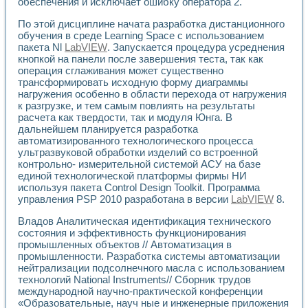
Универсальный стенд для исследования электрических ха
обеспечения и исключает ошибку оператора 2.
Лабораторные практикумы по информационно-измерител
По этой дисциплине начата разработка дистанционного
Виртуальный измеритель частотных характеристик на осн
обучения в среде Learning Space с использованием
Лабораторный практикум по основам теории Коммутации
пакета Nl
LabVIEW
. Запускается процедура усреднения
Разработка виртуальной лабораторной работы «Имитаци
кнопкой на панели после завершения теста, так как
Виртуальные практикумы по электротехнике в среде LabV
операция сглаживания может существенно
Из опыта внедрения в рамках национального проекта «Об
трансформировать исходную форму диаграммы
Исследование эффективности решателей обыкновенных 
нагружения особенно в области перехода от нагружения
Опыт разработки LabVIEW лабораторных практикумов н
к разгрузке, и тем самым повлиять на результаты
расчета как твердости, так и модуля Юнга. В
Проблемы повышения качества образования и подготовки
дальнейшем планируется разработка
Развитие LabVIEW лабораторного практикума по электр
автоматизированного технологического процесса
Разработка виртуальной лаборатории по электротехнике 
ультразвуковой обработки изделий со встроенной
Усовершенствованные алгоритмы частотного анализа для
контрольно- измерительной системой АСУ на базе
Об опыте работы учебного центра «Технологии NATIONAL
единой технологической платформы фирмы НИ
Технологии NI в магистерской программе «Прикладная фи
используя пакета Control Design Toolkit. Программа
Система диагностики двигателей постоянного тока
управления PSP 2010 разработана в версии
LabVIEW
8.
Автоматизированный стенд формирования электромагнитн
Владов Аналитическая идентификация технического
Лабораторный практикум по курсу ИИС на базе оборудов
состояния и эффективность функционирования
Партнеры
промышленных объектов // Автоматизация в
Академические и отраслевые институты
промышленности. Разработка системы автоматизации
Учебные заведения
нейтрализации подсолнечного масла с использованием
Бизнес
технологий National Instruments// Сборник трудов
Контакты
международной научно-практической конференции
«Образовательные, науч ные и инженерные приложения