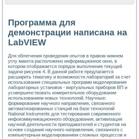
Расчет переноса аэрозоля и выпадения осадка в реально
Формирование линейной шкалы цвета модели CIE L*a*b с
Установка для измерения вольтамперных характеристик с
Программа для
Применение NI VISION для геометрического анализа в ме
Система температурной стабилизации
демонстрации написана на
Управление движением с помощью программно - аппаратног
LabVIEW
Определение параметров всплывающих газовых пузырьков
Система управления асинхронным тиристорным электроп
Лазерный профилометр
Для облегчения проведения опытов в правом нижнем
Применение средств NATIONAL INSTRUMENTS для автомат
углу макета расположено информационное окно, в
Разработка автоматизированного стенда для исследован
котором отображается порядок выполнения текущей
Автоматизированный стенд рентгеновской диагностики п
задачи рисунок 4. В данной работе предлагается
Высокочувствительные оптоэлектронные дифракционные 
расширить тематику и возможности лабораторий за счет
Установка для измерения диэлектрических свойств сегне
использования специальных программ моделирования
Исследование кинетики зарождения и развития дефектов 
лабораторных установок - виртуальных приборов ВП и
усовершенствовать измерительное оборудование
Лабораторный электрический импедансный томограф на б
использованием новых технологий. Научные:
Микрозондовая система для характеризации механических
формирование научного направления, связанного
Метод траекторий в исследовании металлообрабатывающ
автоматизированных станций на базе технологий
Промышленная автоматизация
National Instruments для тестирования современного
Автоматизация технологических процессов получения дис
инфокоммуникационного оборудования; активизация
Использование систем технического зрения для контроля
научной деятельности преподавателей и студентов на
Исследование электромагнитных переходных процессов при
основе создания научного направления, связанного с
Применение LabVIEW при разработке обучающих информа
компьютерным моделированием сложных процессов и