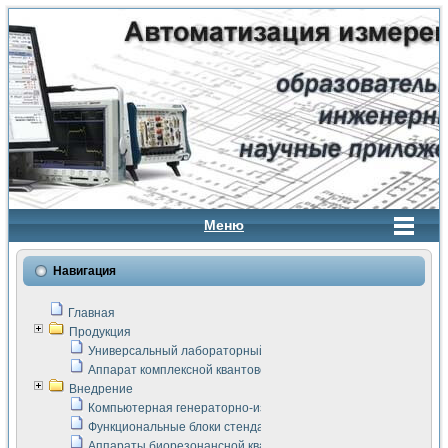
Меню
Навигация
Главная
Продукция
Универсальный лабораторный стенд "Сигнал-USB"
Аппарат комплексной квантовой терапии Интроскан
Внедрение
Компьютерная генераторно-измерительная система
Функциональные блоки стенда "Сигнал-USB"
Аппараты биорезонансной квантовой терапии серии СКАН