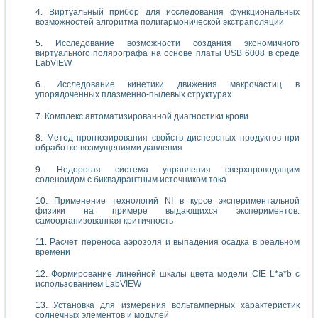
Виртуальный прибор для исследования функциональных
возможностей алгоритма полигармонической экстраполяции
Исследование возможности создания экономичного
виртуального полярографа на основе платы USB 6008 в среде
LabVIEW
Исследование кинетики движения макрочастиц в
упорядоченных плазменно-пылевых структурах
Комплекс автоматизированной диагностики крови
Метод прогнозирования свойств дисперсных продуктов при
обработке возмущениями давления
Недорогая система управления сверхпроводящим
соленоидом с биквадрантным источником тока
Применение технологий NI в курсе экспериментальной
физики на примере выдающихся экспериментов:
самоорганизованная критичность
Расчет переноса аэрозоля и выпадения осадка в реальном
времени
Формирование линейной шкалы цвета модели CIE L*a*b с
использованием LabVIEW
Установка для измерения вольтамперных характеристик
солнечных элементов и модулей