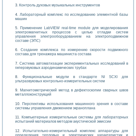
Контроль духовых музыкальных инструментов
Лабораторный комплекс по исследованию элементной базы
машин
Применение LabVIEW real-time module для моделирования
электромагнитных процессов с целью отладки систем
управления электрооборудованием на электроподвижном
составе (ЭПС)
Создание комплекса по измерению скорости подвижного
состава для тренажера машиниста состава
Система автоматизации экспериментальных исследований в
гиперзвуковых аэродинамических трубах
Функциональные модули в стандарте Nl SCXI для
ультразвуковых контрольно-измерительных систем
Магнитометрический метод в дефектоскопии сварных швов
металлоконструкций
Перспективы использования машинного зрения в составе
системы управления движением экраноплана
Компьютерные измерительные системы для лабораторных
испытаний материалов методом акустической эмиссии
Испытательно-измерительный комплекс аппаратуры для
определения тепловых и электрических характеристик и