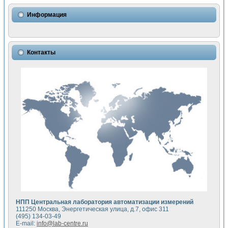
Использование NI LabVIEW для математического моделир
Исследовние возможности создания измерителя ВАХ фото
Информация
Математическое моделирование генератора сигналов - и
Моделирование и экспериментальное исследование линей
Применение осциллографического модуля с высоким разр
Симуляция отклика импульсного радиолокационного сигнал
Контакты
Автоматизация формирования уравнений состояния для и
Блок гальванической развязки для устройства сбора данн
Разработка автоматизированного стенда для измерения о
Применение среды LabVIEW для построения картины возб
Портативная система для определения показателей качес
Использование LabVIEW для управления источником пит
Устройство для снятия вольт-амперных характеристик со
Передовые научные технологии: нано-, фемто-, биотехнологи
Автоматизированная установка по измерению временных 
Автоматизированный лабораторный комплекс на базе Lab
Визуализация моделирования и оптимизации тепловой об
Виртуальный прибор для исследования функциональных в
Исследование возможности создания экономичного виртуа
Исследование кинетики движения макрочастиц в упорядо
Комплекс автоматизированной диагностики крови
НПП Центральная лаборатория автоматизации измерений
Метод прогнозирования свойств дисперсных продуктов п
111250 Москва, Энергетическая улица, д.7, офис 311
Недорогая система управления сверхпроводящим соленои
(495) 134-03-49
E-mail:
info@lab-centre.ru
Применение технологий NI в курсе экспериментальной фи