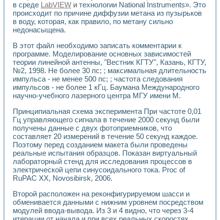
в среде
LabVIEW
и технологии National Instruments». Это
происходит по причине диффузии метана из пузырьков
в воду, которая, как правило, по метану сильно
недонасыщена.
В этот файл необходимо записать комментарии к
программе. Моделирование основных зависимостей
теории линейной антенны, "Вестник КГТУ", Казань, КГТУ,
№2, 1998. Не более 30 пс; ; максимальная длительность
импульса - не менее 500 пс; ; частота следования
импульсов - не более 1 кГц. Баумана Международного
научно-учебного лазерного центра МГУ имени М.
Принципиальная схема эксперимента При частоте 0,01
Гц управляющего сигнала в течение 2000 секунд были
получены данные с двух фотоприемников, что
составляет 20 измерений в течение 50 секунд каждое.
Поэтому перед созданием макета были проведены
реальные испытания образцов. Показан виртуальный
лабораторный стенд для исследования процессов в
электрической цепи синусоидального тока. Proc of
RuPAC XX, Novosibirsk, 2006.
Второй расположен на реконфигурируемом шасси и
обменивается данными с нижним уровнем посредством
модулей ввода-вывода. Из 3 и 4 видно, что через 3-4
итерации от начала и при всех реальных скоростях