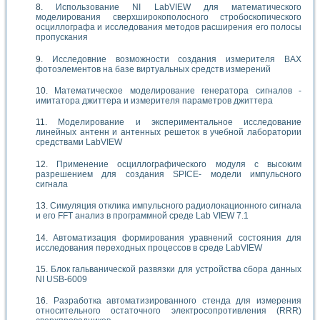
Использование NI LabVIEW для математического
моделирования сверхширокополосного стробоскопического
осциллографа и исследования методов расширения его полосы
пропускания
Исследовние возможности создания измерителя ВАХ
фотоэлементов на базе виртуальных средств измерений
Математическое моделирование генератора сигналов -
имитатора джиттера и измерителя параметров джиттера
Моделирование и экспериментальное исследование
линейных антенн и антенных решеток в учебной лаборатории
средствами LabVIEW
Применение осциллографического модуля с высоким
разрешением для создания SPICE- модели импульсного
сигнала
Симуляция отклика импульсного радиолокационного сигнала
и его FFT анализ в программной среде Lab VIEW 7.1
Автоматизация формирования уравнений состояния для
исследования переходных процессов в среде LabVIEW
Блок гальванической развязки для устройства сбора данных
NI USB-6009
Разработка автоматизированного стенда для измерения
относительного остаточного электросопротивления (RRR)