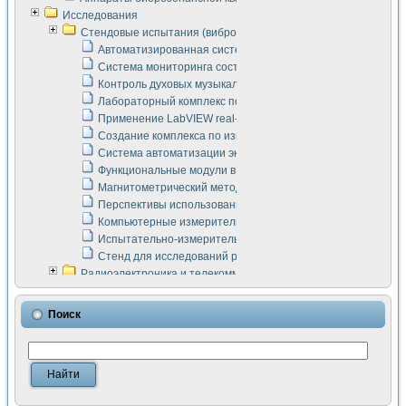
Исследования
Стендовые испытания (виброакустика, тензометрия и т.п.)
Автоматизированная система измерения параметров дизе
Система мониторинга состояния тяговых электродвигателей
Контроль духовых музыкальных инструментов
Лабораторный комплекс по исследованию элементной ба
Применение LabVIEW real-time module для моделирования
Создание комплекса по измерению скорости подвижного с
Система автоматизации экспериментальных исследований 
Функциональные модули в стандарте Nl SCXI для ультраз
Магнитометрический метод в дефектоскопии сварных шво
Перспективы использования машинного зрения в составе
Компьютерные измерительные системы для лабораторных
Испытательно-измерительный комплекс аппаратуры для о
Стенд для исследований рабочих процессов ДВС в динам
Радиоэлектроника и телекоммуникации
LabVIEW в расчетах радиолиний систем передачи данных
Аппаратно-программный комплекс для исследования АЧХ 
Поиск
Виртуальный лабораторный стенд для исследования пар
Измерение шумовых параметров операционных усилител
Измерительный преобразователь на основе цифровой обр
Инструменты для исследования выравнивания электричес
Инструменты для исследования компенсации эхо-сигнало