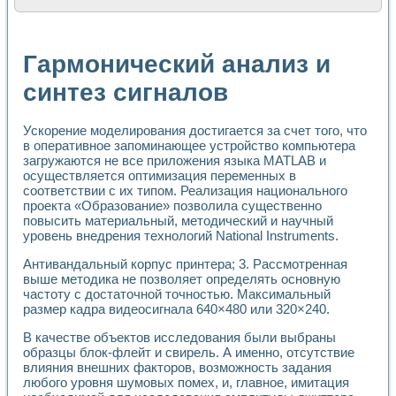
Расчет переноса аэрозоля и выпадения осадка в реально
Формирование линейной шкалы цвета модели CIE L*a*b с
Установка для измерения вольтамперных характеристик с
Гармонический анализ и
Применение NI VISION для геометрического анализа в ме
Система температурной стабилизации
синтез сигналов
Управление движением с помощью программно - аппаратног
Определение параметров всплывающих газовых пузырьков
Ускорение моделирования достигается за счет того, что
Система управления асинхронным тиристорным электроп
в оперативное запоминающее устройство компьютера
Лазерный профилометр
загружаются не все приложения языка MATLAB и
Применение средств NATIONAL INSTRUMENTS для автомат
осуществляется оптимизация переменных в
Разработка автоматизированного стенда для исследован
соответствии с их типом. Реализация национального
Автоматизированный стенд рентгеновской диагностики п
проекта «Образование» позволила существенно
Высокочувствительные оптоэлектронные дифракционные 
повысить материальный, методический и научный
Установка для измерения диэлектрических свойств сегне
уровень внедрения технологий National Instruments.
Исследование кинетики зарождения и развития дефектов 
Антивандальный корпус принтера; 3. Рассмотренная
Лабораторный электрический импедансный томограф на б
выше методика не позволяет определять основную
Микрозондовая система для характеризации механических
частоту с достаточной точностью. Максимальный
Метод траекторий в исследовании металлообрабатывающ
размер кадра видеосигнала 640×480 или 320×240.
Промышленная автоматизация
Автоматизация технологических процессов получения дис
В качестве объектов исследования были выбраны
Использование систем технического зрения для контроля
образцы блок-флейт и свирель. А именно, отсутствие
Исследование электромагнитных переходных процессов при
влияния внешних факторов, возможность задания
любого уровня шумовых помех, и, главное, имитация
Применение LabVIEW при разработке обучающих информа