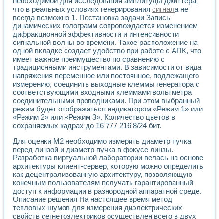
необходимой для исследования амплитуды джиттера,
Разработка виртуальных тренажеров путем моделировани
что в реальных условиях генерирования
сигнал
а не
Система блокировок, сигнализации и защиты ускорителя 
всегда возможно 1. Постановка задачи Запись
Система сбора данных и управления процессом цементир
динамических голограмм сопровождается изменением
Управление температурой газовой среды специальной ба
дифракционной эффективности и интенсивности
Разработка программного обеспечения с использованием
сигнальной волны во времени. Такое расположение на
Использование технологий NATIONAL INSTRUMENTS при ра
одной вкладке создает удобство при работе с АПК, что
Оборудование для промышленной термотрансферной мар
имеет важное преимущество по сравнению с
Автоматизация реометрических исследований на базе La
традиционными инструментами. В зависимости от вида
напряжения переменное или постоянное, подлежащего
Применение измерителя иммитанса для исследова¬ния эле
измерению, соединить выходные клеммы генератора с
Исследование электромагнитных переходных процессов при
соответствующими входными клеммами вольтметра
Стенд для исследования электрических переходных харак
соединительными проводниками. При этом выбранный
Автоматизация контроля сварных швов на базе техноло
режим будет отображаться индикатором «Режим 1» или
Измерительный контроль с применением неиндустриальны
«Режим 2» или «Режим 3». Количество цветов в
Моделирование надежности и эффективности систем упра
сохраняемых кадрах до 16 777 216 8/24 бит.
Лабораторные практикумы и учебные стенды
Для оценки М2 необходимо измерить диаметр пучка
Автоматизация лабораторного стенда по измерению проф
перед линзой и диаметр пучка в фокусе линзы.
Автоматизированные лабораторные комплексы для вузов,
Разработка виртуальной лаборатории велась на основе
Виртуальный прибор для исследования нелинейных рези
архитектуры клиент-сервер, которую можно определить
Использование виртуальных приборов в процесе изучения
как децентрализованную архитектуру, позволяющую
Использование программ ELECTRONICS WORKBENCH-MULTI
конечным пользователям получать гарантированный
Лабораторный практикум по дисциплине «Цифровые вычис
доступ к информации в разнородной аппаратной среде.
Лабораторный практикум по ИНС на основе LabVIEW
Описание решения На настоящее время метод
Лабораторный практикум по основам теории коммутации
тепловых шумов для измерения диэлектрических
Опыт использования NI LabVIEW для создания лабораторн
свойств сегнетоэлектриков осуществлен всего в двух