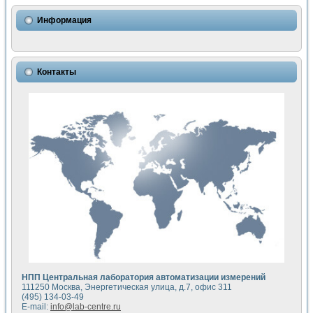
Использование NI LabVIEW для математического моделир
Исследовние возможности создания измерителя ВАХ фото
Информация
Математическое моделирование генератора сигналов - и
Моделирование и экспериментальное исследование линей
Применение осциллографического модуля с высоким разр
Симуляция отклика импульсного радиолокационного сигнал
Контакты
Автоматизация формирования уравнений состояния для и
Блок гальванической развязки для устройства сбора данн
Разработка автоматизированного стенда для измерения о
Применение среды LabVIEW для построения картины возб
Портативная система для определения показателей качес
Использование LabVIEW для управления источником пит
Устройство для снятия вольт-амперных характеристик со
Передовые научные технологии: нано-, фемто-, биотехнологи
Автоматизированная установка по измерению временных 
Автоматизированный лабораторный комплекс на базе Lab
Визуализация моделирования и оптимизации тепловой об
Виртуальный прибор для исследования функциональных в
Исследование возможности создания экономичного виртуа
Исследование кинетики движения макрочастиц в упорядо
Комплекс автоматизированной диагностики крови
НПП Центральная лаборатория автоматизации измерений
Метод прогнозирования свойств дисперсных продуктов п
111250 Москва, Энергетическая улица, д.7, офис 311
Недорогая система управления сверхпроводящим соленои
(495) 134-03-49
E-mail:
info@lab-centre.ru
Применение технологий NI в курсе экспериментальной фи