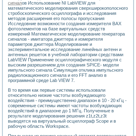
сигнал
ов Использование NI LabVIEW для
математического моделирования сверхширокополосного
стробоскопического осциллографа и исследования
методов расширения его полосы пропускания
Исследовние возможности создания измерителя ВАХ
фотоэлементов на базе виртуальных средств
измерений Математическое моделирование генератора
сигналов - имитатора джиттера и измерителя
параметров джиттера Моделирование и
экспериментальное исследование линейных антенн и
антенных решеток в учебной лаборатории средствами
LabVIEW Применение осциллографического модуля с
высоким разрешением для создания SPICE- модели
импульсного сигнала Симуляция отклика импульсного
радиолокационного сигнала и его FFT анализ в
программной среде Lab VIEW 7.
В то время как первые системы использовали
относительно низкие частоты возбуждающего
воздействия - преимущественно диапазон в 10 - 20 кГц -
современные системы имеют частоты возбуждающих
воздействий в диапазоне до 1 МГц. Полученные в
результате моделирования решения z1t,z2t,z3t
выводятся на виртуальный осциллограф Scope и в
рабочую область Workspace.
При выходе из режима конечный автомат возвращается