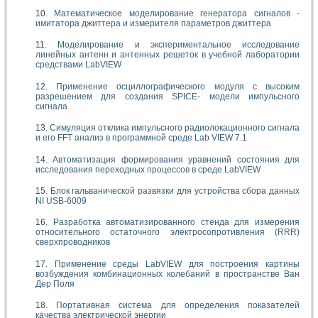
Математическое моделирование генератора сигналов -
имитатора джиттера и измерителя параметров джиттера
Моделирование и экспериментальное исследование
линейных антенн и антенных решеток в учебной лаборатории
средствами LabVIEW
Применение осциллографического модуля с высоким
разрешением для создания SPICE- модели импульсного
сигнала
Симуляция отклика импульсного радиолокационного сигнала
и его FFT анализ в программной среде Lab VIEW 7.1
Автоматизация формирования уравнений состояния для
исследования переходных процессов в среде LabVIEW
Блок гальванической развязки для устройства сбора данных
NI USB-6009
Разработка автоматизированного стенда для измерения
относительного остаточного электросопротивления (RRR)
сверхпроводников
Применение среды LabVIEW для построения картины
возбуждения комбинационных колебаний в пространстве Ван
Дер Поля
Портативная система для определения показателей
качества электрической энергии