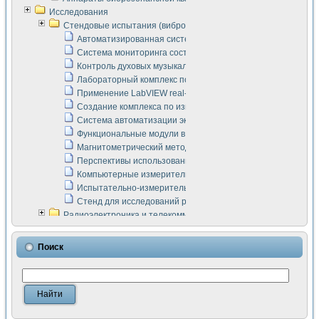
Исследования
Стендовые испытания (виброакустика, тензометрия и т.п.)
Автоматизированная система измерения параметров дизе
Система мониторинга состояния тяговых электродвигателей
Контроль духовых музыкальных инструментов
Лабораторный комплекс по исследованию элементной ба
Применение LabVIEW real-time module для моделирования
Создание комплекса по измерению скорости подвижного с
Система автоматизации экспериментальных исследований 
Функциональные модули в стандарте Nl SCXI для ультраз
Магнитометрический метод в дефектоскопии сварных шво
Перспективы использования машинного зрения в составе
Компьютерные измерительные системы для лабораторных
Испытательно-измерительный комплекс аппаратуры для о
Стенд для исследований рабочих процессов ДВС в динам
Радиоэлектроника и телекоммуникации
LabVIEW в расчетах радиолиний систем передачи данных
Аппаратно-программный комплекс для исследования АЧХ 
Поиск
Виртуальный лабораторный стенд для исследования пар
Измерение шумовых параметров операционных усилител
Измерительный преобразователь на основе цифровой обр
Инструменты для исследования выравнивания электричес
Инструменты для исследования компенсации эхо-сигнало