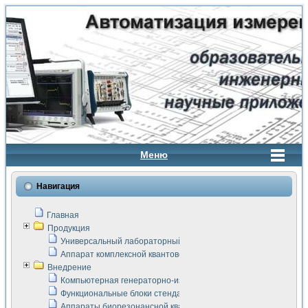
Меню
Навигация
Главная
Продукция
Универсальный лабораторный стенд "Сигнал-USB"
Аппарат комплексной квантовой терапии Интроскан
Внедрение
Компьютерная генераторно-измерительная система
Функциональные блоки стенда "Сигнал-USB"
Аппараты биорезонансной квантовой терапии серии СКАН