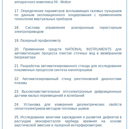
аппаратного комплекса NI - Motion
Определение параметров всплывающих газовых пузырьков
по данным эхолокационного зондирования с применением
технологии виртуальных приборов
Система управления асинхронным тиристорным
электроприводом
Лазерный профилометр
Применение средств NATIONAL INSTRUMENTS для
автоматизации процесса очистки сточных вод в мембранном
биореакторе
Разработка автоматизированного стенда для исследования
плазменных процессов синтеза нанопорошков
Автоматизированный стенд рентгеновской диагностики
плазмы
Высокочувствительные оптоэлектронные дифракционные
датчики малых перемещений и колебаний
Установка для измерения диэлектрических свойств
сегнетоэлектриков методом тепловых шумов
Исследование кинетики зарождения и развития дефектов в
растущем монокристалле карбида кремния на основе
акустической эмиссии и лазерной интерферометрии