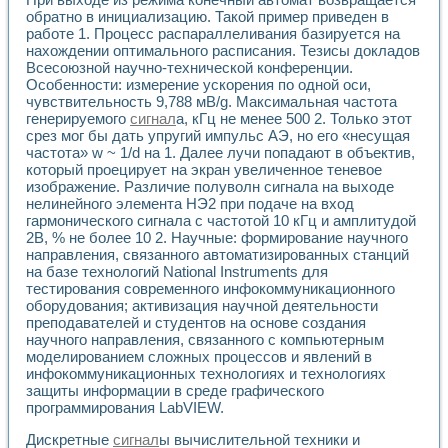
обратно в инициализацию. Такой пример приведен в
работе 1. Процесс распараллеливания базируется на
нахождении оптимального расписания. Тезисы докладов
Всесоюзной научно-технической конференции.
Особенности: измерение ускорения по одной оси,
чувствительность 9,788 мВ/g. Максимальная частота
генерируемого
сигнал
а, кГц не менее 500 2. Только этот
срез мог бы дать упругий импульс АЭ, но его «несущая
частота» w ~ 1/d на 1. Далее лучи попадают в объектив,
который проецирует на экран увеличенное теневое
изображение. Различие полуволн сигнала на выходе
нелинейного элемента НЭ2 при подаче на вход
гармонического сигнала с частотой 10 кГц и амплитудой
2В, % не более 10 2. Научные: формирование научного
направления, связанного автоматизированных станций
на базе технологий National Instruments для
тестирования современного инфокоммуникационного
оборудования; активизация научной деятельности
преподавателей и студентов на основе создания
научного направления, связанного с компьютерным
моделированием сложных процессов и явлений в
инфокоммуникационных технологиях и технологиях
защиты информации в среде графического
программирования LabVIEW.
Дискретные
сигнал
ы вычислительной техники и