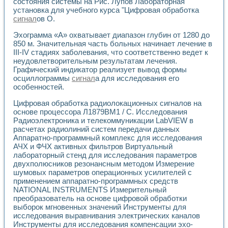
Универсальный стенд для исследования электрических ха
состояния системы на Рис. Лупов Лабораторная
установка для учебного курса "Цифровая обработка
Лабораторные практикумы по информационно-измерител
сигнал
ов О.
Виртуальный измеритель частотных характеристик на осн
Лабораторный практикум по основам теории Коммутации
Эхограмма «А» охватывает диапазон глубин от 1280 до
Разработка виртуальной лабораторной работы «Имитаци
850 м. Значительная часть больных начинает лечение в
Виртуальные практикумы по электротехнике в среде LabV
III-IV стадиях заболевания, что соответственно ведет к
Из опыта внедрения в рамках национального проекта «Об
неудовлетворительным результатам лечения.
Исследование эффективности решателей обыкновенных 
Графический индикатор реализует вывод формы
Опыт разработки LabVIEW лабораторных практикумов н
осциллограммы
сигнал
а для исследования его
особенностей.
Проблемы повышения качества образования и подготовки
Развитие LabVIEW лабораторного практикума по электр
Цифровая обработка радиолокационных сигналов на
Разработка виртуальной лаборатории по электротехнике 
основе процессора Л1879ВМ1 / С. Исследования
Усовершенствованные алгоритмы частотного анализа для
Радиоэлектроника и телекоммуникации LabVIEW в
Об опыте работы учебного центра «Технологии NATIONAL
расчетах радиолиний систем передачи данных
Технологии NI в магистерской программе «Прикладная фи
Аппаратно-программный комплекс для исследования
Система диагностики двигателей постоянного тока
АЧХ и ФЧХ активных фильтров Виртуальный
лабораторный стенд для исследования параметров
Автоматизированный стенд формирования электромагнитн
двухполюсников резонансным методом Измерение
Лабораторный практикум по курсу ИИС на базе оборудов
шумовых параметров операционных усилителей с
Партнеры
применением аппаратно-программных средств
Академические и отраслевые институты
NATIONAL INSTRUMENTS Измерительный
Учебные заведения
преобразователь на основе цифровой обработки
Бизнес
выборок мгновенных значений Инструменты для
Контакты
исследования выравнивания электрических каналов
Инструменты для исследования компенсации эхо-