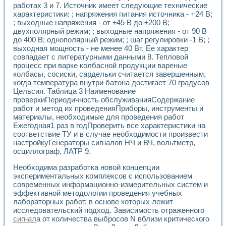
работах 3 и 7. Источник имеет следующие технические
Применение LabVIEW для исследования течения в расши
характеристики: ; напряжения питания источника - +24 В;
Создание виртуальной работы «Изучение магнитных свой
; выходные напряжения - от ±45 В до ±200 В;
Обратный маятник
двухполярный режим; ; выходные напряжения - от 90 В
Устройство для изучения основ интерфейсов обмена по п
до 400 В; однополярный режим; ; шаг регулировки -1 В; ;
Лабораторный практикум: изучение адиабатического расш
выходная мощность - не менее 40 Вт. Ее характер
Стенд для исследования электрических переходных харак
совпадает с литературными данными 8. Тепловой
Система статистической обработки результатов измерите
процесс при варке колбасной продукции вареные
Автоматизация лазерно-плазменных измерений с помощ
колбасы, сосиски, сардельки считается завершенным,
когда температура внутри батона достигает 70 градусов
Модельно-измерительный комплекс. Назначение. Состав.
Цельсия. Таблица 3 Наименование
Использование технологий NATIONAL INSTRUMENTS для с
проверкиПериодичность обслуживанияСодержание
Учебный практикум "Спектральный и корреляционный ана
работ и метод их проведенияПриборы, инструменты и
Учебный стенд для исследования принципа действия унив
материалы, необходимые для проведения работ
Оборудование и программное обеспечение учебных лабор
Ежегодная1 раз в годПроверить все характеристики на
Виртуальный лабораторный практикум для изучения техн
соответствие ТУ и в случае необходимости произвести
Управление роботом ТУР-10 средствами LabVIEW
настройкуГенераторы сигналов НЧ и ВЧ, вольтметр,
Аппаратно-программный комплекс для исследования АЧХ 
осциллограф, ЛАТР 9.
Автоматизированный дистанционный лабораторный практи
Необходима разработка новой концепции
Исследование возможности реставрации одномерных сигн
экспериментальных комплексов с использованием
Использование технологий NATIONAL INSTRUMENTS в оп
современных информационно-измерительных систем и
Разработка модификаций алгоритма полигармонической э
эффективной методологии проведения учебных
Учебный стенд для исследования принципа действия унив
лабораторных работ, в основе которых лежит
Виртуальная система поддержки принимаемых решений в
исследовательский подход. Зависимость отраженного
Преемственность дисциплин «Моделирование систем» и «
сигнал
а от количества выбросов N вблизи критического