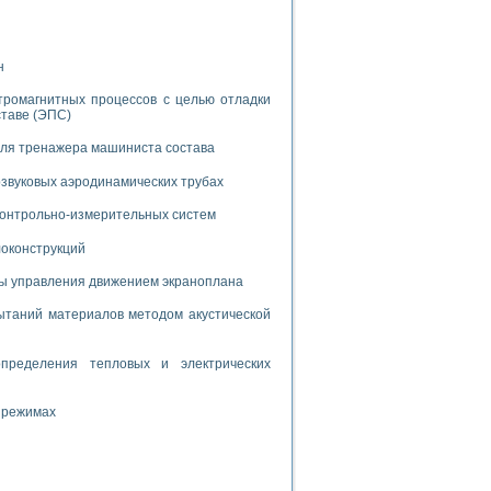
н
тромагнитных процессов с целью отладки
ставе (ЭПС)
применением технологии виртуальных приборов
для тренажера машиниста состава
звуковых аэродинамических трубах
ранном биореакторе
 контрольно-измерительных систем
в
локонструкций
мы управления движением экраноплана
 основе акустической эмиссии и лазерной интерферометрии
таний материалов методом акустической
пределения тепловых и электрических
боров
 режимах
агрузок
химических предприятий