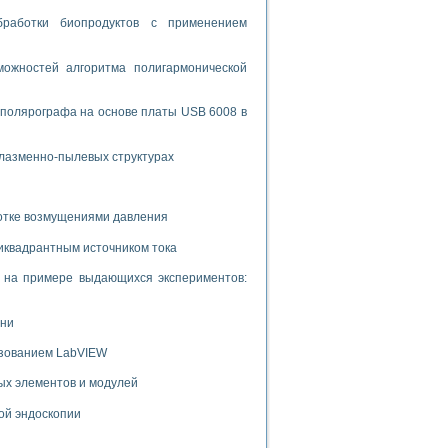
ламп
бработки биопродуктов с применением
ожностей алгоритма полигармонической
мерения температуры» в среде LabVIEW
 полярографа на основе платы USB 6008 в
в Нижегородском госуниверситете им. Н.И. Лобачевского
ых систем моделирования
плазменно-пылевых структурах
й среде
ботке возмущениями давления
иквадрантным источником тока
и информатики
го образовательного проекта РУДН
и на примере выдающихся экспериментов:
ени
ьзованием LabVIEW
ых элементов и модулей
ой эндоскопии