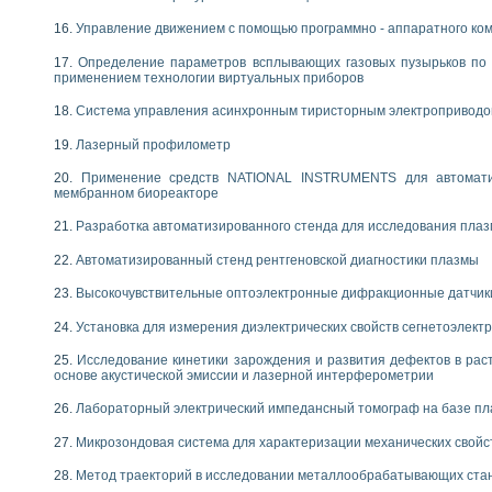
Управление движением с помощью программно - аппаратного комп
Определение параметров всплывающих газовых пузырьков по 
применением технологии виртуальных приборов
Система управления асинхронным тиристорным электропривод
Лазерный профилометр
Применение средств NATIONAL INSTRUMENTS для автоматиз
мембранном биореакторе
Разработка автоматизированного стенда для исследования пла
Автоматизированный стенд рентгеновской диагностики плазмы
Высокочувствительные оптоэлектронные дифракционные датчик
Установка для измерения диэлектрических свойств сегнетоэлект
Исследование кинетики зарождения и развития дефектов в рас
основе акустической эмиссии и лазерной интерферометрии
Лабораторный электрический импедансный томограф на базе пл
Микрозондовая система для характеризации механических свойс
Метод траекторий в исследовании металлообрабатывающих ста