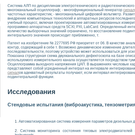
для математического моделирования сверхширокополосного стробоскопическ
Система АЛП по дисциплинам электротехнического и радиотехнического
оздания измерителя ВАХ фотоэлементов на базе виртуальных средств изме
многоканальный осциллограф; - многофункциональный генератор
сигнал
ие генератора сигналов - имитатора джиттера и измерителя параметров д
частотных характеристик; - многоканальный цифровой вольтметр. Разви
внедрение компьютерных технологий и аппаратных ресурсов последнего
нтальное исследование линейных антенн и антенных решеток в учебной ла
учебный процесс, включая проектирование автоматизированных измери
ского модуля с высоким разрешением для создания SPICE- модели импульсн
программно-аппаратных средств SCXI, PXI, LabCard. Определенный инт
ого радиолокационного сигнала и его FFT анализ в программной среде Lab V
количество выборочных значений ограничено, то восстановление подин
интегрального значения происходит приближенно, т.
я уравнений состояния для исследования переходных процессов в среде L
ки для устройства сбора данных NI USB-6009
Патент на изобретение № 2277695 РФ приоритет от 06. В качестве ана
контур, содержащий в себе т. Возможно динамическое изменение длите
ного стенда для измерения относительного остаточного электросопротивле
последовательности, поэтому устройство может использоваться для ус
для построения картины возбуждения комбинационных колебаний в простра
Показана структурная схема двухканального дефектоскопа на базе опис
ределения показателей качества электрической энергии
используемого измерительного канала осуществляется посредством тум
Осциллограмма выходного напряжения ЦАП. В выражениях числовые ха
 управления источником питания PSP 2010 фирмы GW INSTEK
представляют собой усредненный интеграл на интервале интегрирования
т-амперных характеристик солнечных модулей на базе USB-6008
сигнал
ов адекватный результаты получают, если интервал интегрирован
 нано-, фемто-, биотехнологии и мехатроника
подинтегральной функции.
вка по измерению временных характеристик реверсивных сред
торный комплекс на базе LabVIEW для исследования наноструктур
Исследования
я и оптимизации тепловой обработки биопродуктов с применением совреме
следования функциональных возможностей алгоритма полигармонической эк
Стендовые испытания (виброакустика, тензометрия и
оздания экономичного виртуального полярографа на основе платы USB 6008
жения макрочастиц в упорядоченных плазменно-пылевых структурах
й диагностики крови
Автоматизированная система измерения параметров дизельных д
йств дисперсных продуктов при обработке возмущениями давления
ния сверхпроводящим соленоидом с биквадрантным источником тока
Система мониторинга состояния тяговых электродвигателей э
 курсе экспериментальной физики на примере выдающихся экспериментов: с
Instruments