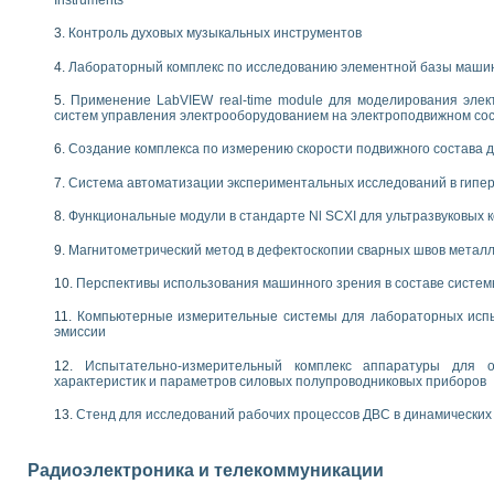
 выпадения осадка в реальном времени
Контроль духовых музыкальных инструментов
лы цвета модели CIE L*a*b с использованием LabVIEW
льтамперных характеристик солнечных элементов и модулей
Лабораторный комплекс по исследованию элементной базы маши
еометрического анализа в медицинской эндоскопии
Применение LabVIEW real-time module для моделирования элек
билизации
систем управления электрооборудованием на электроподвижном со
ощью программно - аппаратного комплекса NI - Motion
плывающих газовых пузырьков по данным эхолокационного зондирования с 
Создание комплекса по измерению скорости подвижного состава 
онным тиристорным электроприводом
Система автоматизации экспериментальных исследований в гипер
AL INSTRUMENTS для автоматизации процесса очистки сточных вод в мемб
Функциональные модули в стандарте Nl SCXI для ультразвуковых
нного стенда для исследования плазменных процессов синтеза нанопорошко
рентгеновской диагностики плазмы
Магнитометрический метод в дефектоскопии сварных швов метал
электронные дифракционные датчики малых перемещений и колебаний
Перспективы использования машинного зрения в составе систе
электрических свойств сегнетоэлектриков методом тепловых шумов
ждения и развития дефектов в растущем монокристалле карбида кремния на
Компьютерные измерительные системы для лабораторных испы
й импедансный томограф на базе платы сбора данных PCI 6052E
эмиссии
характеризации механических свойств материалов в наношкале
Испытательно-измерительный комплекс аппаратуры для о
овании металлообрабатывающих станков
характеристик и параметров силовых полупроводниковых приборов
ких процессов получения дисперсных продуктов на основе виртуальных при
Стенд для исследований рабочих процессов ДВС в динамических
ческого зрения для контроля образцов
ных переходных процессов при коротких замыканиях в узлах электрических н
Радиоэлектроника и телекоммуникации
зработке обучающих информационных систем и тренажеров для персонала 