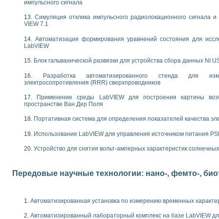
импульсного сигнала
следования течения в расширяющемся канале
ты «Изучение магнитных свойств ферромагнетиков. Петля гистерезиса» с и
Симуляция отклика импульсного радиолокационного сигнала и 
VIEW 7.1
нов интерфейсов обмена по протоколам RS232 и GPIB / имитатор оконечного
Автоматизация формирования уравнений состояния для иссл
учение адиабатического расширения газов
LabVIEW
ктрических переходных характеристик асинхронных двигателей при пуске
Блок гальванической развязки для устройства сбора данных NI U
аботки результатов измерительного экспримента
азменных измерений с помощью LabVIEW
Разработка автоматизированного стенда для изме
мплекс. Назначение. Состав. Возможности
электросопротивления (RRR) сверхпроводников
NATIONAL INSTRUMENTS для создания систем автоматизированного лаборат
Применение среды LabVIEW для построения картины воз
альный и корреляционный анализ"
пространстве Ван Дер Поля
ания принципа действия универсального цифрового вольтметра
е обеспечение учебных лабораторных стендов
Портативная система для определения показателей качества эл
практикум для изучения технологии выращивания полупроводниковых и опти
Использование LabVIEW для управления источником питания P
 средствами LabVIEW
плекс для исследования АЧХ и ФЧХ активных фильтров
Устройство для снятия вольт-амперных характеристик солнечны
ционный лабораторный практикум по курсу «радиотехнические цепи и сигна
реставрации одномерных сигналов на основе алгоритма полигармонической 
Передовые научные технологии: нано-, фемто-, би
NATIONAL INSTRUMENTS в операционной системе LINUX
горитма полигармонической экстраполяции в среде LabVIEW
ания принципа действия универсального цифрового вольтметра
Автоматизированная установка по измерению временных характе
ржки принимаемых решений в среде LabVIEW
 «Моделирование систем» и «Автоматизация проектирования систем и средс
Автоматизированный лабораторный комплекс на базе LabVIEW дл