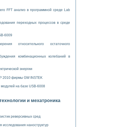
спользованием графической среды программирования LabVIEW
его FFT анализ в программной среде Lab
 устройства по интерфейсу RS232
едования переходных процессов в среде
SB-6009
рения относительного остаточного
орного практикума
буждения комбинационных колебаний в
ектрической энергии
ческих монокристаллов
SP 2010 фирмы GW INSTEK
х модулей на базе USB-6008
лы»
экстраполяции
отехнологии и мехатроника
ристик реверсивных сред
тв управления»
я исследования наноструктур