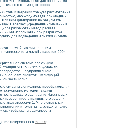
может быть использован для решения как
ществляется с помощью кнопок.
 систем измерений требует рассмотрения
точностью, необходимой для прикладных
. Влияние фильтрации на результаты
uments
ь звук. Пересчет усредненных значений в
нципов разработан метод расчета
рый и был использован при разработке
дники для подведения и снятия сигнала.
 систем управления электрооборудованием на электроподвижном составе (Э
держит случайную компоненту и
го университета дружбы народов, 2004.
.
мерительная система практикума
 станции Nl ELVIS, что обусловило
 эмиссии
 непосредственно управляющего
 и обработка внештатных ситуаций -
ристик и параметров силовых полупроводниковых приборов
шей части гелия.
орые связаны с описанием преобразования
е применение методов - задачи
ля последующего оценивания физических
высить вероятность правильного решения
мые эквалайзерами 1. Многоканальный
пряжений и токов на нагрузках, а также
едств NATIONAL INSTRUMENTS
фиках изображены зависимости
 дискретизированного
сигнал
а