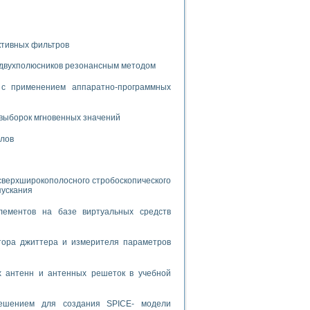
дств с использованием языка программирования LabVIEW
ктивных фильтров
W для моделирования типовых химико-технологических процессов
 двухполюсников резонансным методом
 исследования средств измерения температуры
с применением аппаратно-программных
ированного карбида кремния (A-SIC:H)
выборок мгновенных значений
агрузок
алов
сверхширокополосного стробоскопического
пускания
ммы направленности
лементов на базе виртуальных средств
 пищевой инженерии
жах
тора джиттера и измерителя параметров
неров-неэлектриков
орных комплексов» на основе Multisim
х антенн и антенных решеток в учебной
решением для создания SPICE- модели
чин