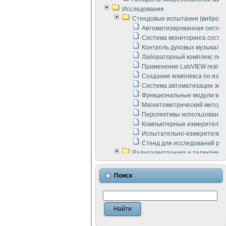
Исследования
Стендовые испытания (виброакус
Автоматизированная систем
Система мониторинга состоян
Контроль духовых музыкаль
Лабораторный комплекс по 
Применение LabVIEW real-ti
Создание комплекса по изме
Система автоматизации эксп
Функциональные модули в ст
Магнитометрический метод 
Перспективы использования
Компьютерные измерительны
Испытательно-измерительны
Стенд для исследований раб
Радиоэлектроника и телекомму
LabVIEW в расчетах радиол
Аппаратно-программный ком
Поиск
Виртуальный лабораторный 
Измерение шумовых параме
Измерительный преобразова
Инструменты для исследова
Инструменты для исследова