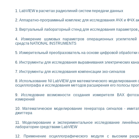
енажеров путем моделирования технологических процессов пищевых произво
изации и защиты ускорителя ЛУЭ-200
LabVIEW в расчетах радиолиний систем передачи данных
равления процессом цементирования нефтегазовых скважин
азовой среды специальной барокамеры
Аппаратно-программный комплекс для исследования АЧХ и ФЧХ а
еспечения с использованием среды графического программирования LabVIE
Виртуальный лабораторный стенд для исследования параметров
NATIONAL INSTRUMENTS при разработке автоматизированного комплекса для
енной термотрансферной маркировки изделий
Измерение шумовых параметров операционных усилителей 
ких исследований на базе LabVIEW
средств NATIONAL INSTRUMENTS
танса для исследова¬ния электрофизических свойств аморфного гидрогениз
Измерительный преобразователь на основе цифровой обработки 
ных переходных процессов при коротких замыканиях в узлах электрических н
ктрических переходных характеристик асинхронных двигателей при пуске
Инструменты для исследования выравнивания электрических кан
арных швов на базе технологий фирмы NATIONAL INSTRUMENTS
Инструменты для исследования компенсации эхо-сигналов
применением неиндустриальных камер в производственных условиях
и эффективности систем управления в интегрированных средах
Использование NI LabVIEW для математического моделирования 
ебные стенды
осциллографа и исследования методов расширения его полосы про
го стенда по измерению профиля зеркальной антенны и построению диагра
Исследовние возможности создания измерителя ВАХ фотоэ
торные комплексы для вузов, осуществляющих подготовку специалистов по
измерений
следования нелинейных резистивных цепей
приборов в процесе изучения специальных дисциплин в технических коллед
Математическое моделирование генератора сигналов - имита
джиттера
LECTRONICS WORKBENCH-MULTISIM для электротехнической подготовки инже
 дисциплине «Цифровые вычислительные устройства и микропроцессоры приб
Моделирование и экспериментальное исследование линейны
 ИНС на основе LabVIEW
лаборатории средствами LabVIEW
 основам теории коммутации
Применение осциллографического модуля с высоким раз
IEW для создания лабораторного практикума по измерениям магнитных вели