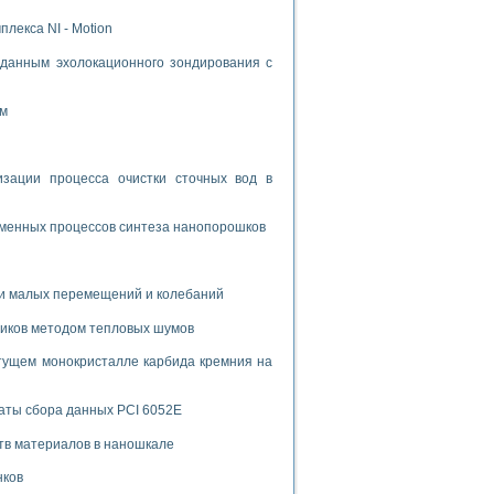
лекса NI - Motion
данным эхолокационного зондирования с
ом
ации процесса очистки сточных вод в
зменных процессов синтеза нанопорошков
и малых перемещений и колебаний
риков методом тепловых шумов
тущем монокристалле карбида кремния на
аты сбора данных PCI 6052E
тв материалов в наношкале
нков