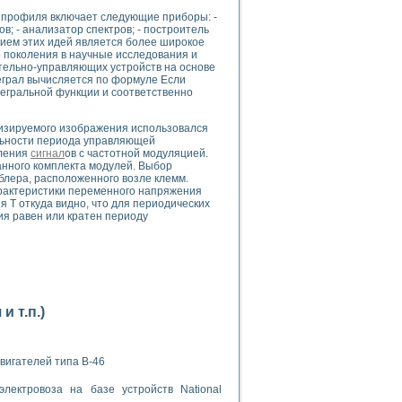
ого осциллографа и исследования методов расширения его полосы пропуска
 профиля включает следующие приборы: -
рений
ов; - анализатор спектров; - построитель
життера
тием этих идей является более широкое
 поколения в научные исследования и
боратории средствами LabVIEW
тельно-управляющих устройств на основе
ого сигнала
еграл вычисляется по формуле Если
IEW 7.1
тегральной функции и соответственно
abVIEW
лизируемого изображения использовался
льности периода управляющей
ния (RRR) сверхпроводников
иления
сигнал
ов с частотной модуляцией.
нстве Ван Дер Поля
анного комплекта модулей. Выбор
блера, расположенного возле клемм.
рактеристики переменного напряжения
 Т откуда видно, что для периодических
ия равен или кратен периоду
нных информационных технологий и программных средств
страполяции
 т.п.)
 в среде LabVIEW
вигателей типа В-46
лектровоза на базе устройств National
амоорганизованная критичность