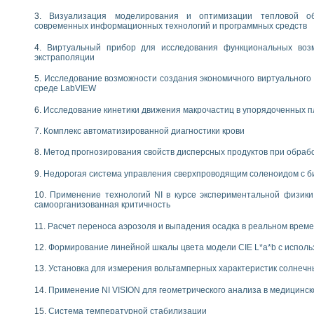
следования электрических характеристик газоразрядных и люминесцентных 
по информационно-измерительным системам (ИИС)
Визуализация моделирования и оптимизации тепловой о
современных информационных технологий и программных средств
тотных характеристик на основе использования звуковой карты ПК
 основам теории Коммутации
Виртуальный прибор для исследования функциональных возм
бораторной работы «Имитационное моделирование погрешностей канала из
экстраполяции
электротехнике в среде LabVIEW
Исследование возможности создания экономичного виртуального
х национального проекта «Образование» технологий NATIONAL INSTRUMENTS 
среде LabVIEW
ти решателей обыкновенных дифференциальных уравнений инструментальн
абораторных практикумов на кафедре информационных систем МИРЭА
Исследование кинетики движения макрочастиц в упорядоченных 
ва образования и подготовки преподавателей для работы в ИКТ насыщенно
Комплекс автоматизированной диагностики крови
рного практикума по электронике кафедры информационных систем МИРЭА
оратории по электротехнике в среде MULTISIM
Метод прогнозирования свойств дисперсных продуктов при обра
итмы частотного анализа для LabWindows/CVI и LabVIEW
Недорогая система управления сверхпроводящим соленоидом с б
центра «Технологии NATIONAL INSTRUMENTS» в ростовском колледже связи 
ой программе «Прикладная физика и физическая информатика» инновационно
Применение технологий NI в курсе экспериментальной физик
елей постоянного тока
самоорганизованная критичность
формирования электромагнитного поля для испытаний изделий авионики
Расчет переноса аэрозоля и выпадения осадка в реальном врем
 курсу ИИС на базе оборудования NI CompactDAQ
Формирование линейной шкалы цвета модели CIE L*a*b с испол
ституты
Установка для измерения вольтамперных характеристик солнечн
Применение NI VISION для геометрического анализа в медицинск
Система температурной стабилизации