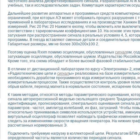
частотного анализа дискретизированного сигнала. Разработанный АПК 
учебных, так и исследовательских задач. Коммутация характеристик осу
тика, тензометрия и т.п.)
Дальнейшее развитие аппаратных и программных средств компьютерных
а измерения параметров дизельных двигателей типа В-46
ограничений, при которых АЭ может отображать процесс разрушения с 
применений в лабораторных исследованиях и на производстве Ханжин В
ия тяговых электродвигателей электровоза на базе устройств National Instr
измерений. Рис 20 Рис 20 Нажмите кнопку, чтобы включить или выключит
ных инструментов
соответствии с тарировочными коэффициентами 10. На основе этих при
затухания при распространении сигнала в реальных условиях 4, 5, кото
исследованию элементной базы машин
программы. В гнезда вставляют сменные детали и соединительные прово
me module для моделирования электромагнитных процессов с целью отладки
Габаритные размеры, мм не более 300х200х100 2.
рению скорости подвижного состава для тренажера машиниста состава
Поэтому оценка Rxxm помимо осцилляции, обусловленных
сигнал
ом, со
ериментальных исследований в гиперзвуковых аэродинамических трубах
затухающие осцилляции, обусловленные шумом. Издательство Российско
андарте Nl SCXI для ультразвуковых контрольно-измерительных систем
Кроме того, эта схема обладает и более высокой фазовой стабильностью
в дефектоскопии сварных швов металлоконструкций
В отличии от дистанционной лаборатории по курсу «Электроника» 2, из
 машинного зрения в составе системы управления движением экраноплана
«Радиотехнические цепи и
сигнал
ы» реализована на базе измерительной
е системы для лабораторных испытаний материалов методом акустической
необходимость доработки программного кода измерительного сервера,
измерительным процессом. Также осуществляется контроль уровня гелия
й комплекс аппаратуры для определения тепловых и электрических характе
обрыв кабеля, переход магнита в нормальное состояние, испарение боль
очих процессов ДВС в динамических режимах
К таким методам, относятся методы параметрического оценивания, кот
никации
сигнала авторегрессионной моделью скользящего среднего Традиционно
иний систем передачи данных
идентификации, прогнозирования, спектрального оценивания сигнала д
плекс для исследования АЧХ и ФЧХ активных фильтров
параметров - частот, амплитуд колебаний, их фаз, затуханий. Чтобы по
относительно принимаемых символов используются устройства, именуе
стенд для исследования параметров двухполюсников резонансным методом
виртуальный осциллограф позволяет наблюдать графически изменения на
тров операционных усилителей с применением аппаратно-программных ср
следить за изменениями скорости вращения генератора. На нижних гра
тель на основе цифровой обработки выборок мгновенных значений
рассчитанных нормированных Э.
ния выравнивания электрических каналов
Подключить требуемую нагрузку в коллекторной цепи. Результатом БПФ
ния компенсации эхо-сигналов
определенной частоты является количество периодов сигнала.