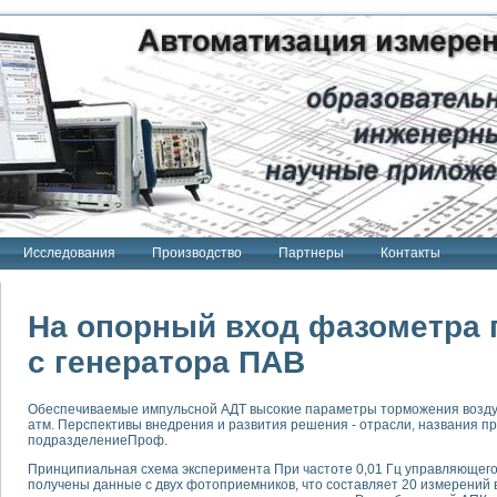
Исследования
Производство
Партнеры
Контакты
На опорный вход фазометра 
с генератора ПАВ
тенд "Сигнал-USB"
Обеспечиваемые импульсной АДТ высокие параметры торможения возду
 терапии Интроскан
атм. Перспективы внедрения и развития решения - отрасли, названия пре
подразделениеПроф.
ерительная система
Принципиальная схема эксперимента При частоте 0,01 Гц управляющег
Сигнал-USB"
получены данные с двух фотоприемников, что составляет 20 измерений 
товой терапии серии СКАН