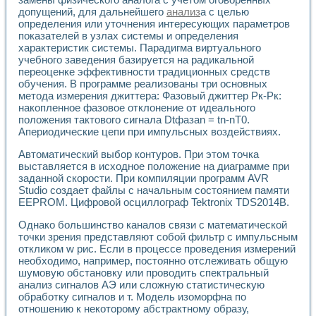
Применение LabVIEW для исследования течения в расши
допущений, для дальнейшего
анализ
а с целью
Создание виртуальной работы «Изучение магнитных свой
определения или уточнения интересующих параметров
Обратный маятник
показателей в узлах системы и определения
характеристик системы. Парадигма виртуального
Устройство для изучения основ интерфейсов обмена по п
учебного заведения базируется на радикальной
Лабораторный практикум: изучение адиабатического расш
переоценке эффективности традиционных средств
Стенд для исследования электрических переходных харак
обучения. В программе реализованы три основных
Система статистической обработки результатов измерите
метода измерения джиттера: Фазовый джиттер Рк-Рк:
Автоматизация лазерно-плазменных измерений с помощ
накопленное фазовое отклонение от идеального
Модельно-измерительный комплекс. Назначение. Состав.
положения тактового сигнала Dtфазаn = tn-nT0.
Использование технологий NATIONAL INSTRUMENTS для с
Апериодические цепи при импульсных воздействиях.
Учебный практикум "Спектральный и корреляционный ана
Автоматический выбор контуров. При этом точка
Учебный стенд для исследования принципа действия унив
выставляется в исходное положение на диаграмме при
Оборудование и программное обеспечение учебных лабор
заданной скорости. При компиляции программ AVR
Виртуальный лабораторный практикум для изучения техн
Studio создает файлы с начальным состоянием памяти
Управление роботом ТУР-10 средствами LabVIEW
EEPROM. Цифровой осциллограф Tektronix TDS2014B.
Аппаратно-программный комплекс для исследования АЧХ 
Автоматизированный дистанционный лабораторный практи
Однако большинство каналов связи с математической
Исследование возможности реставрации одномерных сигн
точки зрения представляют собой фильтр с импульсным
откликом w рис. Если в процессе проведения измерений
Использование технологий NATIONAL INSTRUMENTS в оп
необходимо, например, постоянно отслеживать общую
Разработка модификаций алгоритма полигармонической э
шумовую обстановку или проводить спектральный
Учебный стенд для исследования принципа действия унив
анализ сигналов АЭ или сложную статистическую
Виртуальная система поддержки принимаемых решений в
обработку сигналов и т. Модель изоморфна по
Преемственность дисциплин «Моделирование систем» и «
отношению к некоторому абстрактному образу,