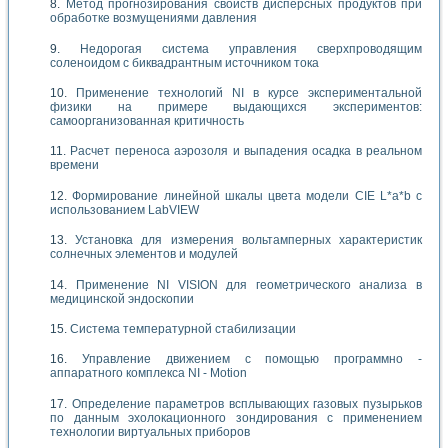
Метод прогнозирования свойств дисперсных продуктов при
обработке возмущениями давления
Недорогая система управления сверхпроводящим
соленоидом с биквадрантным источником тока
Применение технологий NI в курсе экспериментальной
физики на примере выдающихся экспериментов:
самоорганизованная критичность
Расчет переноса аэрозоля и выпадения осадка в реальном
времени
Формирование линейной шкалы цвета модели CIE L*a*b с
использованием LabVIEW
Установка для измерения вольтамперных характеристик
солнечных элементов и модулей
Применение NI VISION для геометрического анализа в
медицинской эндоскопии
Система температурной стабилизации
Управление движением с помощью программно -
аппаратного комплекса NI - Motion
Определение параметров всплывающих газовых пузырьков
по данным эхолокационного зондирования с применением
технологии виртуальных приборов