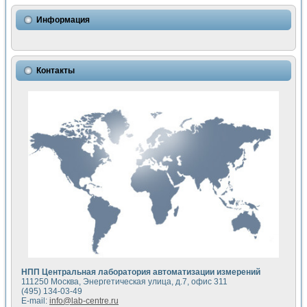
Использование NI LabVIEW для математического моделир
Исследовние возможности создания измерителя ВАХ фото
Информация
Математическое моделирование генератора сигналов - и
Моделирование и экспериментальное исследование линей
Применение осциллографического модуля с высоким разр
Симуляция отклика импульсного радиолокационного сигнал
Контакты
Автоматизация формирования уравнений состояния для и
Блок гальванической развязки для устройства сбора данн
Разработка автоматизированного стенда для измерения о
Применение среды LabVIEW для построения картины возб
Портативная система для определения показателей качес
Использование LabVIEW для управления источником пит
Устройство для снятия вольт-амперных характеристик со
Передовые научные технологии: нано-, фемто-, биотехнологи
Автоматизированная установка по измерению временных 
Автоматизированный лабораторный комплекс на базе Lab
Визуализация моделирования и оптимизации тепловой об
Виртуальный прибор для исследования функциональных в
Исследование возможности создания экономичного виртуа
Исследование кинетики движения макрочастиц в упорядо
Комплекс автоматизированной диагностики крови
НПП Центральная лаборатория автоматизации измерений
Метод прогнозирования свойств дисперсных продуктов п
111250 Москва, Энергетическая улица, д.7, офис 311
Недорогая система управления сверхпроводящим соленои
(495) 134-03-49
E-mail:
info@lab-centre.ru
Применение технологий NI в курсе экспериментальной фи