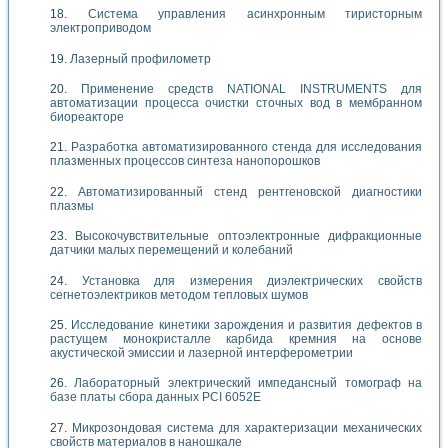
Система управления асинхронным тиристорным
электроприводом
Лазерный профилометр
Применение средств NATIONAL INSTRUMENTS для
автоматизации процесса очистки сточных вод в мембранном
биореакторе
Разработка автоматизированного стенда для исследования
плазменных процессов синтеза нанопорошков
Автоматизированный стенд рентгеновской диагностики
плазмы
Высокочувствительные оптоэлектронные дифракционные
датчики малых перемещений и колебаний
Установка для измерения диэлектрических свойств
сегнетоэлектриков методом тепловых шумов
Исследование кинетики зарождения и развития дефектов в
растущем монокристалле карбида кремния на основе
акустической эмиссии и лазерной интерферометрии
Лабораторный электрический импедансный томограф на
базе платы сбора данных PCI 6052E
Микрозондовая система для характеризации механических
свойств материалов в наношкале