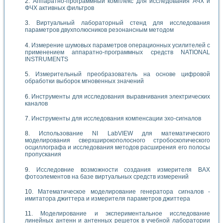
Аппаратно-программный комплекс для исследования АЧХ и
ФЧХ активных фильтров
Виртуальный лабораторный стенд для исследования
параметров двухполюсников резонансным методом
Измерение шумовых параметров операционных усилителей с
применением аппаратно-программных средств NATIONAL
INSTRUMENTS
Измерительный преобразователь на основе цифровой
обработки выборок мгновенных значений
Инструменты для исследования выравнивания электрических
каналов
Инструменты для исследования компенсации эхо-сигналов
Использование NI LabVIEW для математического
моделирования сверхширокополосного стробоскопического
осциллографа и исследования методов расширения его полосы
пропускания
Исследовние возможности создания измерителя ВАХ
фотоэлементов на базе виртуальных средств измерений
Математическое моделирование генератора сигналов -
имитатора джиттера и измерителя параметров джиттера
Моделирование и экспериментальное исследование
линейных антенн и антенных решеток в учебной лаборатории