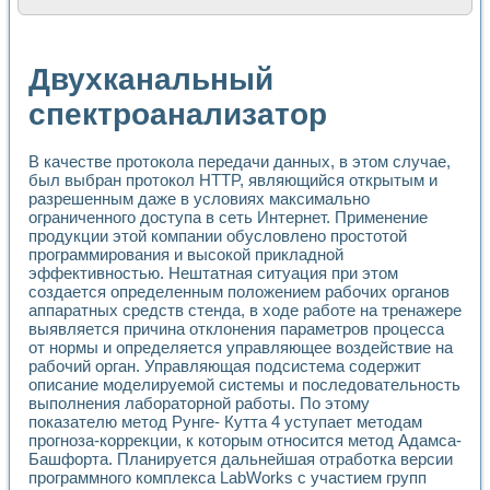
Расчет переноса аэрозоля и выпадения осадка в реально
Формирование линейной шкалы цвета модели CIE L*a*b с
Установка для измерения вольтамперных характеристик с
Двухканальный
Применение NI VISION для геометрического анализа в ме
Система температурной стабилизации
спектроанализатор
Управление движением с помощью программно - аппаратног
Определение параметров всплывающих газовых пузырьков
В качестве протокола передачи данных, в этом случае,
Система управления асинхронным тиристорным электроп
был выбран протокол HTTP, являющийся открытым и
Лазерный профилометр
разрешенным даже в условиях максимально
Применение средств NATIONAL INSTRUMENTS для автомат
ограниченного доступа в сеть Интернет. Применение
Разработка автоматизированного стенда для исследован
продукции этой компании обусловлено простотой
Автоматизированный стенд рентгеновской диагностики п
программирования и высокой прикладной
Высокочувствительные оптоэлектронные дифракционные 
эффективностью. Нештатная ситуация при этом
Установка для измерения диэлектрических свойств сегне
создается определенным положением рабочих органов
Исследование кинетики зарождения и развития дефектов 
аппаратных средств стенда, в ходе работе на тренажере
Лабораторный электрический импедансный томограф на б
выявляется причина отклонения параметров процесса
от нормы и определяется управляющее воздействие на
Микрозондовая система для характеризации механических
рабочий орган. Управляющая подсистема содержит
Метод траекторий в исследовании металлообрабатывающ
описание моделируемой системы и последовательность
Промышленная автоматизация
выполнения лабораторной работы. По этому
Автоматизация технологических процессов получения дис
показателю метод Рунге- Кутта 4 уступает методам
Использование систем технического зрения для контроля
прогноза-коррекции, к которым относится метод Адамса-
Исследование электромагнитных переходных процессов при
Башфорта. Планируется дальнейшая отработка версии
Применение LabVIEW при разработке обучающих информа
программного комплекса LabWorks с участием групп