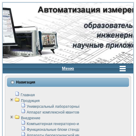
Меню
Навигация
Главная
Продукция
Универсальный лабораторный стенд "Сигнал-USB"
Аппарат комплексной квантовой терапии Интроскан
Внедрение
Компьютерная генераторно-измерительная система
Функциональные блоки стенда "Сигнал-USB"
Аппараты биорезонансной квантовой терапии серии СКАН