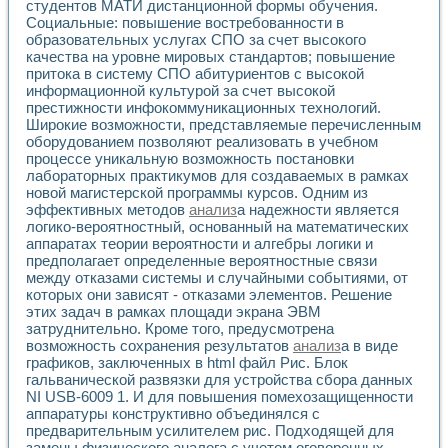
Разработка виртуальных тренажеров путем моделировани
студентов МАТИ дистанционной формы обучения.
Социальные: повышение востребованности в
Система блокировок, сигнализации и защиты ускорителя 
образовательных услугах СПО за счет высокого
Система сбора данных и управления процессом цементир
качества на уровне мировых стандартов; повышение
Управление температурой газовой среды специальной ба
притока в систему СПО абитуриентов с высокой
Разработка программного обеспечения с использованием
информационной культурой за счет высокой
Использование технологий NATIONAL INSTRUMENTS при ра
престижности инфокоммуникационных технологий.
Оборудование для промышленной термотрансферной мар
Широкие возможности, представляемые перечисленным
Автоматизация реометрических исследований на базе La
оборудованием позволяют реализовать в учебном
Применение измерителя иммитанса для исследова¬ния эле
процессе уникальную возможность постановки
Исследование электромагнитных переходных процессов при
лабораторных практикумов для создаваемых в рамках
новой магистерской программы курсов. Одним из
Стенд для исследования электрических переходных харак
эффективных методов
анализ
а надежности является
Автоматизация контроля сварных швов на базе техноло
логико-вероятностный, основанный на математических
Измерительный контроль с применением неиндустриальны
аппаратах теории вероятности и алгебры логики и
Моделирование надежности и эффективности систем упра
предполагает определенные вероятностные связи
Лабораторные практикумы и учебные стенды
между отказами системы и случайными событиями, от
Автоматизация лабораторного стенда по измерению проф
которых они зависят - отказами элементов. Решение
Автоматизированные лабораторные комплексы для вузов,
этих задач в рамках площади экрана ЭВМ
Виртуальный прибор для исследования нелинейных рези
затруднительно. Кроме того, предусмотрена
возможность сохранения результатов
анализ
а в виде
Использование виртуальных приборов в процесе изучения
графиков, заключенных в html файл Рис. Блок
Использование программ ELECTRONICS WORKBENCH-MULTI
гальванической развязки для устройства сбора данных
Лабораторный практикум по дисциплине «Цифровые вычис
NI USB-6009 1. И для повышения помехозащищенности
Лабораторный практикум по ИНС на основе LabVIEW
аппаратуры конструктивно объединялся с
Лабораторный практикум по основам теории коммутации
предварительным усилителем рис. Подходящей для
Опыт использования NI LabVIEW для создания лабораторн
замены физического аналога с учетом оговоренных