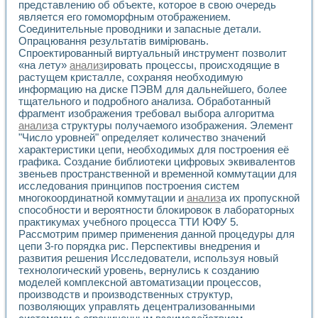
Универсальный стенд для исследования электрических ха
представлению об объекте, которое в свою очередь
Лабораторные практикумы по информационно-измерител
является его гомоморфным отображением.
Виртуальный измеритель частотных характеристик на осн
Соединительные проводники и запасные детали.
Опрацювання результатiв вимiрювань.
Лабораторный практикум по основам теории Коммутации
Спроектированный виртуальный инструмент позволит
Разработка виртуальной лабораторной работы «Имитаци
«на лету»
анализ
ировать процессы, происходящие в
Виртуальные практикумы по электротехнике в среде LabV
растущем кристалле, сохраняя необходимую
Из опыта внедрения в рамках национального проекта «Об
информацию на диске ПЭВМ для дальнейшего, более
Исследование эффективности решателей обыкновенных 
тщательного и подробного анализа. Обработанный
Опыт разработки LabVIEW лабораторных практикумов н
фрагмент изображения требовал выбора алгоритма
Проблемы повышения качества образования и подготовки
анализ
а структуры получаемого изображения. Элемент
Развитие LabVIEW лабораторного практикума по электр
"Число уровней" определяет количество значений
Разработка виртуальной лаборатории по электротехнике 
характеристики цепи, необходимых для построения её
графика. Создание библиотеки цифровых эквивалентов
Усовершенствованные алгоритмы частотного анализа для
звеньев пространственной и временной коммутации для
Об опыте работы учебного центра «Технологии NATIONAL
исследования принципов построения систем
Технологии NI в магистерской программе «Прикладная фи
многокоординатной коммутации и
анализ
а их пропускной
Система диагностики двигателей постоянного тока
способности и вероятности блокировок в лабораторных
Автоматизированный стенд формирования электромагнитн
практикумах учебного процесса ТТИ ЮФУ 5.
Лабораторный практикум по курсу ИИС на базе оборудов
Рассмотрим пример применения данной процедуры для
Партнеры
цепи 3-го порядка рис. Перспективы внедрения и
Академические и отраслевые институты
развития решения Исследователи, используя новый
технологический уровень, вернулись к соз­данию
Учебные заведения
моделей комплексной автоматизации процессов,
Бизнес
производств и производст­венных структур,
Контакты
позволяющих управлять децентрализованными