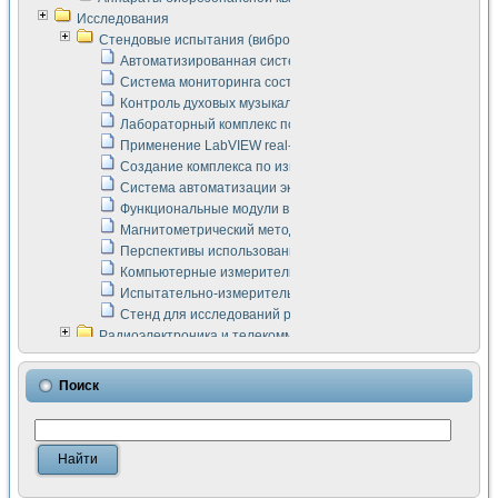
Исследования
Стендовые испытания (виброакустика, тензометрия и т.п.)
Автоматизированная система измерения параметров дизе
Система мониторинга состояния тяговых электродвигателей
Контроль духовых музыкальных инструментов
Лабораторный комплекс по исследованию элементной ба
Применение LabVIEW real-time module для моделирования
Создание комплекса по измерению скорости подвижного с
Система автоматизации экспериментальных исследований 
Функциональные модули в стандарте Nl SCXI для ультраз
Магнитометрический метод в дефектоскопии сварных шво
Перспективы использования машинного зрения в составе
Компьютерные измерительные системы для лабораторных
Испытательно-измерительный комплекс аппаратуры для о
Стенд для исследований рабочих процессов ДВС в динам
Радиоэлектроника и телекоммуникации
LabVIEW в расчетах радиолиний систем передачи данных
Аппаратно-программный комплекс для исследования АЧХ 
Поиск
Виртуальный лабораторный стенд для исследования пар
Измерение шумовых параметров операционных усилител
Измерительный преобразователь на основе цифровой обр
Инструменты для исследования выравнивания электричес
Инструменты для исследования компенсации эхо-сигнало