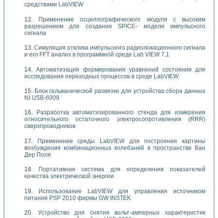
средствами LabVIEW
Применение осциллографического модуля с высоким
разрешением для создания SPICE- модели импульсного
сигнала
Симуляция отклика импульсного радиолокационного сигнала
и его FFT анализ в программной среде Lab VIEW 7.1
Автоматизация формирования уравнений состояния для
исследования переходных процессов в среде LabVIEW
Блок гальванической развязки для устройства сбора данных
NI USB-6009
Разработка автоматизированного стенда для измерения
относительного остаточного электросопротивления (RRR)
сверхпроводников
Применение среды LabVIEW для построения картины
возбуждения комбинационных колебаний в пространстве Ван
Дер Поля
Портативная система для определения показателей
качества электрической энергии
Использование LabVIEW для управления источником
питания PSP 2010 фирмы GW INSTEK
Устройство для снятия вольт-амперных характеристик