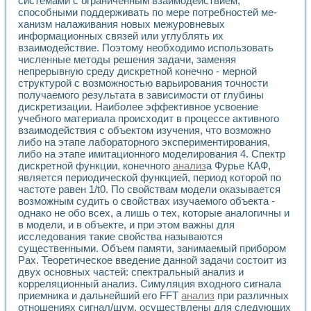
системами с огра­ниченным взаимодействием,
способными поддерживать по мере потребностей ме­
ханизм налаживания новых межуровневых
информационных связей или углублять их
взаимодействие. Поэтому необходимо использовать
численные методы решения задачи, заменяя
непрерывную среду дискретной конечно - мерной
структурой с возможностью варьирования точности
получаемого результата в зависимости от глубины
дискретизации. Наиболее эффективное усвоение
учебного материала происходит в процессе активного
взаимодействия с объектом изучения, что возможно
либо на этапе лабораторного экспериментирования,
либо на этапе имитационного моделирования 4. Спектр
дискретной функции, конечного
анализ
а Фурье КАФ,
является периодической функцией, период которой по
частоте равен 1/t0. По свойствам модели оказывается
возможным судить о свойствах изучаемого объекта -
однако не обо всех, а лишь о тех, которые аналогичны и
в модели, и в объекте, и при этом важны для
исследования такие свойства называются
существенными. Объем памяти, занимаемый прибором
Pax. Теоретическое введение данной задачи состоит из
двух основных частей: спектральный анализ и
корреляционный анализ. Симуляция входного сигнала
приемника и дальнейший его FFT
анализ
при различных
отношениях сигнал/шум, осуществлены для следующих