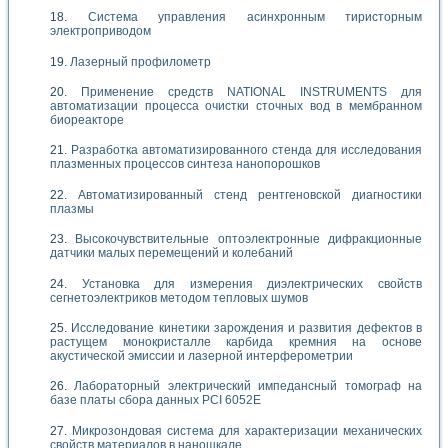
Система управления асинхронным тиристорным
электроприводом
Лазерный профилометр
Применение средств NATIONAL INSTRUMENTS для
автоматизации процесса очистки сточных вод в мембранном
биореакторе
Разработка автоматизированного стенда для исследования
плазменных процессов синтеза нанопорошков
Автоматизированный стенд рентгеновской диагностики
плазмы
Высокочувствительные оптоэлектронные дифракционные
датчики малых перемещений и колебаний
Установка для измерения диэлектрических свойств
сегнетоэлектриков методом тепловых шумов
Исследование кинетики зарождения и развития дефектов в
растущем монокристалле карбида кремния на основе
акустической эмиссии и лазерной интерферометрии
Лабораторный электрический импедансный томограф на
базе платы сбора данных PCI 6052E
Микрозондовая система для характеризации механических
свойств материалов в наношкале