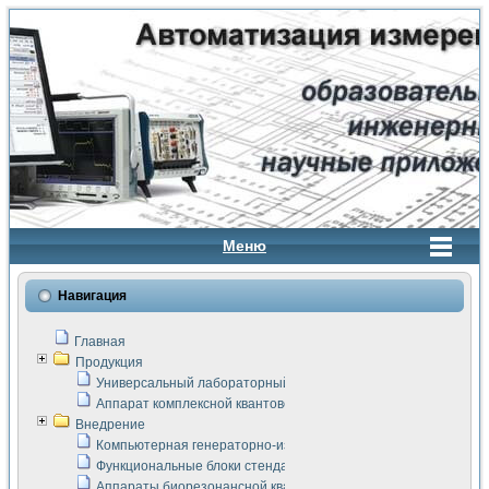
Меню
Навигация
Главная
Продукция
Универсальный лабораторный стенд "Сигнал-USB"
Аппарат комплексной квантовой терапии Интроскан
Внедрение
Компьютерная генераторно-измерительная система
Функциональные блоки стенда "Сигнал-USB"
Аппараты биорезонансной квантовой терапии серии СКАН