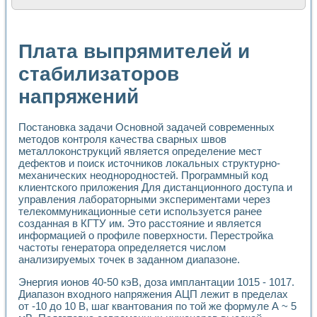
Расчет переноса аэрозоля и выпадения осадка в реально
Формирование линейной шкалы цвета модели CIE L*a*b с
Установка для измерения вольтамперных характеристик с
Плата выпрямителей и
Применение NI VISION для геометрического анализа в ме
Система температурной стабилизации
стабилизаторов
Управление движением с помощью программно - аппаратног
напряжений
Определение параметров всплывающих газовых пузырьков
Система управления асинхронным тиристорным электроп
Лазерный профилометр
Постановка задачи Основной задачей современных
Применение средств NATIONAL INSTRUMENTS для автомат
методов контроля качества сварных швов
Разработка автоматизированного стенда для исследован
металлоконструкций является определение мест
Автоматизированный стенд рентгеновской диагностики п
дефектов и поиск источников локальных структурно-
Высокочувствительные оптоэлектронные дифракционные 
механических неоднородностей. Программный код
Установка для измерения диэлектрических свойств сегне
клиентского приложения Для дистанционного доступа и
Исследование кинетики зарождения и развития дефектов 
управления лабораторными экспериментами через
телекоммуникационные сети используется ранее
Лабораторный электрический импедансный томограф на б
созданная в КГТУ им. Это расстояние и является
Микрозондовая система для характеризации механических
информацией о профиле поверхности. Перестройка
Метод траекторий в исследовании металлообрабатывающ
частоты генератора определяется числом
Промышленная автоматизация
анализируемых точек в заданном диапазоне.
Автоматизация технологических процессов получения дис
Использование систем технического зрения для контроля
Энергия ионов 40-50 кэВ, доза имплантации 1015 - 1017.
Исследование электромагнитных переходных процессов при
Диапазон входного напряжения АЦП лежит в пределах
от -10 до 10 В, шаг квантования по той же формуле А ~ 5
Применение LabVIEW при разработке обучающих информа