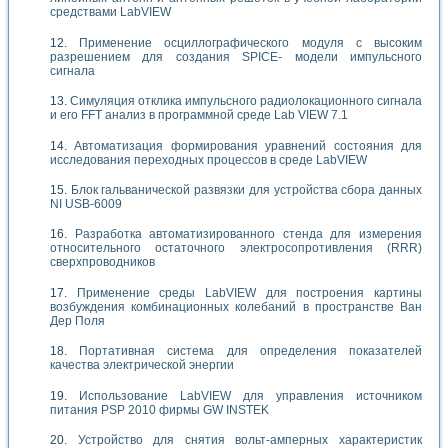
средствами LabVIEW
Применение осциллографического модуля с высоким
разрешением для создания SPICE- модели импульсного
сигнала
Симуляция отклика импульсного радиолокационного сигнала
и его FFT анализ в программной среде Lab VIEW 7.1
Автоматизация формирования уравнений состояния для
исследования переходных процессов в среде LabVIEW
Блок гальванической развязки для устройства сбора данных
NI USB-6009
Разработка автоматизированного стенда для измерения
относительного остаточного электросопротивления (RRR)
сверхпроводников
Применение среды LabVIEW для построения картины
возбуждения комбинационных колебаний в пространстве Ван
Дер Поля
Портативная система для определения показателей
качества электрической энергии
Использование LabVIEW для управления источником
питания PSP 2010 фирмы GW INSTEK
Устройство для снятия вольт-амперных характеристик