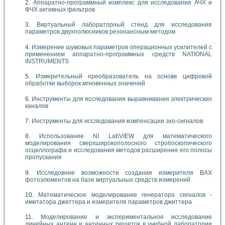
Аппаратно-программный комплекс для исследования АЧХ и
ФЧХ активных фильтров
Виртуальный лабораторный стенд для исследования
параметров двухполюсников резонансным методом
Измерение шумовых параметров операционных усилителей с
применением аппаратно-программных средств NATIONAL
INSTRUMENTS
Измерительный преобразователь на основе цифровой
обработки выборок мгновенных значений
Инструменты для исследования выравнивания электрических
каналов
Инструменты для исследования компенсации эхо-сигналов
Использование NI LabVIEW для математического
моделирования сверхширокополосного стробоскопического
осциллографа и исследования методов расширения его полосы
пропускания
Исследовние возможности создания измерителя ВАХ
фотоэлементов на базе виртуальных средств измерений
Математическое моделирование генератора сигналов -
имитатора джиттера и измерителя параметров джиттера
Моделирование и экспериментальное исследование
линейных антенн и антенных решеток в учебной лаборатории