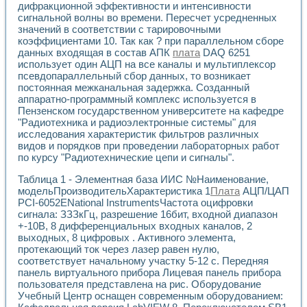
дифракционной эффективности и интенсивности
Применение LabVIEW для исследования течения в расши
сигнальной волны во времени. Пересчет усредненных
Создание виртуальной работы «Изучение магнитных свой
значений в соответствии с тарировочными
Обратный маятник
коэффициентами 10. Так как ? при параллельном сборе
Устройство для изучения основ интерфейсов обмена по п
данных входящая в состав АПК
плата
DAQ 6251
Лабораторный практикум: изучение адиабатического расш
использует один АЦП на все каналы и мультиплексор
Стенд для исследования электрических переходных харак
псевдопараллельный сбор данных, то возникает
Система статистической обработки результатов измерите
постоянная межканальная задержка. Созданный
аппаратно-программный комплекс используется в
Автоматизация лазерно-плазменных измерений с помощ
Пензенском государственном университете на кафедре
Модельно-измерительный комплекс. Назначение. Состав.
"Радиотехника и радиоэлектронные системы" для
Использование технологий NATIONAL INSTRUMENTS для с
исследования характеристик фильтров различных
Учебный практикум "Спектральный и корреляционный ана
видов и порядков при проведении лабораторных работ
Учебный стенд для исследования принципа действия унив
по курсу "Радиотехнические цепи и сигналы".
Оборудование и программное обеспечение учебных лабор
Виртуальный лабораторный практикум для изучения техн
Таблица 1 - Элементная база ИИС №Наименование,
Управление роботом ТУР-10 средствами LabVIEW
модельПроизводительХарактеристика 1
Плата
АЦП/ЦАП
PCI-6052ENational InstrumentsЧастота оцифровки
Аппаратно-программный комплекс для исследования АЧХ 
сигнала: ЗЗЗкГц, разрешение 16бит, входной диапазон
Автоматизированный дистанционный лабораторный практи
+-10В, 8 дифференциальных входных каналов, 2
Исследование возможности реставрации одномерных сигн
выходных, 8 цифровых . Активного элемента,
Использование технологий NATIONAL INSTRUMENTS в оп
протекающий ток через лазер равен нулю,
Разработка модификаций алгоритма полигармонической э
соответствует начальному участку 5-12 с. Передняя
Учебный стенд для исследования принципа действия унив
панель виртуального прибора Лицевая панель прибора
Виртуальная система поддержки принимаемых решений в
пользователя представлена на рис. Оборудование
Преемственность дисциплин «Моделирование систем» и «
Учебный Центр оснащен современным оборудованием: