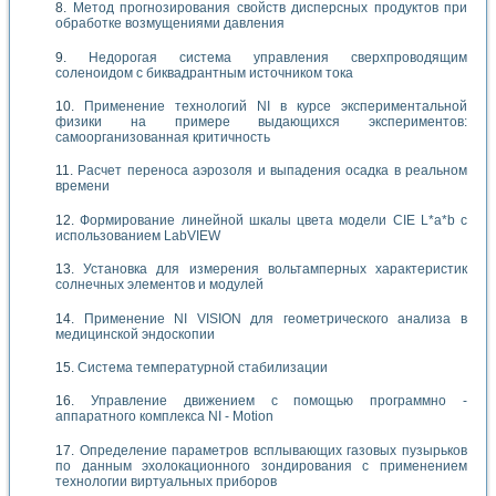
Метод прогнозирования свойств дисперсных продуктов при
обработке возмущениями давления
Недорогая система управления сверхпроводящим
соленоидом с биквадрантным источником тока
Применение технологий NI в курсе экспериментальной
физики на примере выдающихся экспериментов:
самоорганизованная критичность
Расчет переноса аэрозоля и выпадения осадка в реальном
времени
Формирование линейной шкалы цвета модели CIE L*a*b с
использованием LabVIEW
Установка для измерения вольтамперных характеристик
солнечных элементов и модулей
Применение NI VISION для геометрического анализа в
медицинской эндоскопии
Система температурной стабилизации
Управление движением с помощью программно -
аппаратного комплекса NI - Motion
Определение параметров всплывающих газовых пузырьков
по данным эхолокационного зондирования с применением
технологии виртуальных приборов