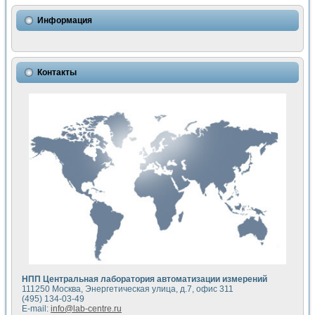
Использование NI LabVIEW для математического моделир
Исследовние возможности создания измерителя ВАХ фото
Информация
Математическое моделирование генератора сигналов - и
Моделирование и экспериментальное исследование линей
Применение осциллографического модуля с высоким разр
Симуляция отклика импульсного радиолокационного сигнал
Контакты
Автоматизация формирования уравнений состояния для и
Блок гальванической развязки для устройства сбора данн
Разработка автоматизированного стенда для измерения о
Применение среды LabVIEW для построения картины возб
Портативная система для определения показателей качес
Использование LabVIEW для управления источником пит
Устройство для снятия вольт-амперных характеристик со
Передовые научные технологии: нано-, фемто-, биотехнологи
Автоматизированная установка по измерению временных 
Автоматизированный лабораторный комплекс на базе Lab
Визуализация моделирования и оптимизации тепловой об
Виртуальный прибор для исследования функциональных в
Исследование возможности создания экономичного виртуа
Исследование кинетики движения макрочастиц в упорядо
Комплекс автоматизированной диагностики крови
НПП Центральная лаборатория автоматизации измерений
Метод прогнозирования свойств дисперсных продуктов п
111250 Москва, Энергетическая улица, д.7, офис 311
Недорогая система управления сверхпроводящим соленои
(495) 134-03-49
E-mail:
info@lab-centre.ru
Применение технологий NI в курсе экспериментальной фи