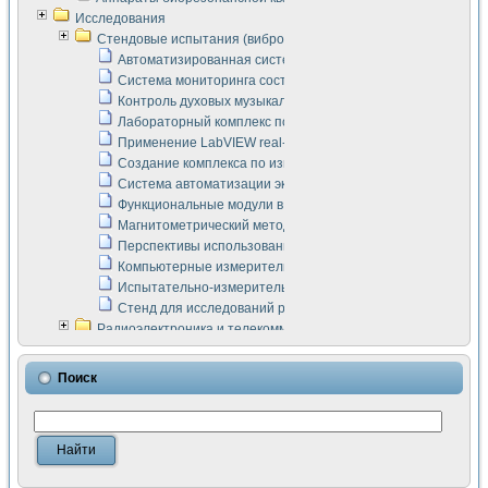
Исследования
Стендовые испытания (виброакустика, тензометрия и т.п.)
Автоматизированная система измерения параметров дизе
Система мониторинга состояния тяговых электродвигателей
Контроль духовых музыкальных инструментов
Лабораторный комплекс по исследованию элементной ба
Применение LabVIEW real-time module для моделирования
Создание комплекса по измерению скорости подвижного с
Система автоматизации экспериментальных исследований 
Функциональные модули в стандарте Nl SCXI для ультраз
Магнитометрический метод в дефектоскопии сварных шво
Перспективы использования машинного зрения в составе
Компьютерные измерительные системы для лабораторных
Испытательно-измерительный комплекс аппаратуры для о
Стенд для исследований рабочих процессов ДВС в динам
Радиоэлектроника и телекоммуникации
LabVIEW в расчетах радиолиний систем передачи данных
Аппаратно-программный комплекс для исследования АЧХ 
Поиск
Виртуальный лабораторный стенд для исследования пар
Измерение шумовых параметров операционных усилител
Измерительный преобразователь на основе цифровой обр
Инструменты для исследования выравнивания электричес
Инструменты для исследования компенсации эхо-сигнало