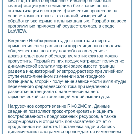
мВ. Подготовка современных инженеров высокой
Разработка виртуальных тренажеров путем моделировани
квалификации уже немыслима без знания основ
Система блокировок, сигнализации и защиты ускорителя 
автоматизации и контроля физических процессов на
Система сбора данных и управления процессом цементир
основе компьютерных технологий, измерений и
Управление температурой газовой среды специальной ба
обработки экспериментальных данных. Разработка всех
Разработка программного обеспечения с использованием
программных приложений осуществлялась в среде
Использование технологий NATIONAL INSTRUMENTS при ра
LabVIEW.
Оборудование для промышленной термотрансферной мар
Введение Необходимость, достоинства и широта
Автоматизация реометрических исследований на базе La
применения спектрального и корреляционного анализа
Применение измерителя иммитанса для исследова¬ния эле
общеизвестны, поэтому подробного введение с
Исследование электромагнитных переходных процессов при
доказательством и обсуждением этих фактов можно
Стенд для исследования электрических переходных харак
пропустить. Первый из них предусматривает получение
Автоматизация контроля сварных швов на базе техноло
динамической вольтамперной зависимости границы
Измерительный контроль с применением неиндустриальны
раздела индикаторный электрод-раствор при линейном
Моделирование надежности и эффективности систем упра
ступенчато-линейном изменении электродного
Лабораторные практикумы и учебные стенды
потенциала, второй - получение зависимости амплитуды
переменного фарадеевского тока при медленной
Автоматизация лабораторного стенда по измерению проф
развертке потенциала с наложенной на него
Автоматизированные лабораторные комплексы для вузов,
гармонической составляющей малой амплитуды.
Виртуальный прибор для исследования нелинейных рези
Использование виртуальных приборов в процесе изучения
Нагрузочное сопротивление Rl=8,2MOm. Данные
Использование программ ELECTRONICS WORKBENCH-MULTI
сведения позволяют проконтролировать и оценить
Лабораторный практикум по дисциплине «Цифровые вычис
востребованность предложенных ресурсов, а также
Лабораторный практикум по ИНС на основе LabVIEW
сформировать и отправить пользователю отчет о
Лабораторный практикум по основам теории коммутации
проделанной им работе. Постановка задачи Запись
динамических голограмм сопровождается изменением
Опыт использования NI LabVIEW для создания лабораторн