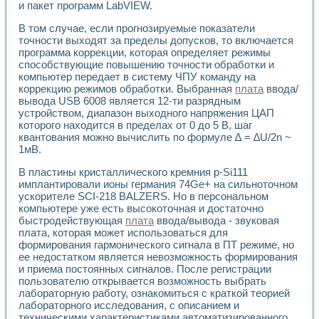
и пакет программ LabVIEW.
В том случае, если прогнозируемые показатели
точности выходят за пределы допусков, то включается
программа коррекции, которая определяет режимы
способствующие повышению точности обработки и
компьютер передает в систему ЧПУ команду на
коррекцию режимов обработки. Выбранная
плата
ввода/
вывода USB 6008 является 12-ти разрядным
устройством, диапазон выходного напряжения ЦАП
которого находится в пределах от 0 до 5 В, шаг
квантования можно вычислить по формуле ∆ = ∆U/2n ~
1мВ.
В пластины кристаллического кремния p-Si111
имплантировали ионы германия 74Ge+ на сильноточном
ускорителе SCI-218 BALZERS. Но в персональном
компьютере уже есть высокоточная и достаточно
быстродействующая
плата
ввода/вывода - звуковая
плата, которая может использоваться для
формирования гармонического сигнала в ПТ режиме, но
ее недостатком является невозможность формирования
и приема постоянных сигналов. После регистрации
пользователю открывается возможность выбрать
лабораторную работу, ознакомиться с краткой теорией
лабораторного исследования, с описанием и
техническими характеристиками автоматизированного