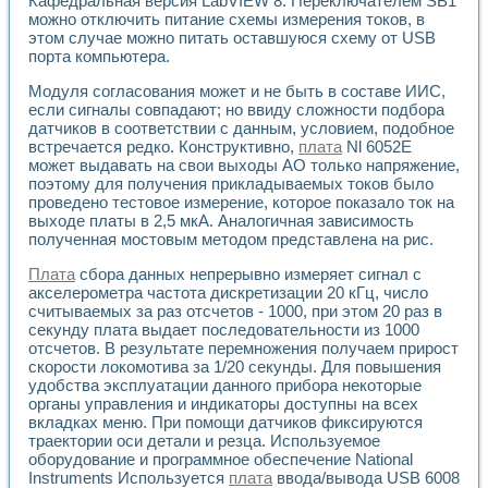
Кафедральная версия LabVIEW 8. Переключателем SB1
Универсальный стенд для исследования электрических ха
можно отключить питание схемы измерения токов, в
Лабораторные практикумы по информационно-измерител
этом случае можно питать оставшуюся схему от USB
Виртуальный измеритель частотных характеристик на осн
порта компьютера.
Лабораторный практикум по основам теории Коммутации
Разработка виртуальной лабораторной работы «Имитаци
Модуля согласования может и не быть в составе ИИС,
Виртуальные практикумы по электротехнике в среде LabV
если сигналы совпадают; но ввиду сложности подбора
Из опыта внедрения в рамках национального проекта «Об
датчиков в соответствии с данным, условием, подобное
Исследование эффективности решателей обыкновенных 
встречается редко. Конструктивно,
плата
Nl 6052E
может выдавать на свои выходы АО только напряжение,
Опыт разработки LabVIEW лабораторных практикумов н
поэтому для получения прикладываемых токов было
Проблемы повышения качества образования и подготовки
проведено тестовое измерение, которое показало ток на
Развитие LabVIEW лабораторного практикума по электр
выходе платы в 2,5 мкА. Аналогичная зависимость
Разработка виртуальной лаборатории по электротехнике 
полученная мостовым методом представлена на рис.
Усовершенствованные алгоритмы частотного анализа для
Об опыте работы учебного центра «Технологии NATIONAL
Плата
сбора данных непрерывно измеряет сигнал с
Технологии NI в магистерской программе «Прикладная фи
акселерометра частота дискретизации 20 кГц, число
считываемых за раз отсчетов - 1000, при этом 20 раз в
Система диагностики двигателей постоянного тока
секунду плата выдает последовательности из 1000
Автоматизированный стенд формирования электромагнитн
отсчетов. В результате перемножения получаем прирост
Лабораторный практикум по курсу ИИС на базе оборудов
скорости локомотива за 1/20 секунды. Для повышения
Партнеры
удобства эксплуатации данного прибора некоторые
Академические и отраслевые институты
органы управления и индикаторы доступны на всех
Учебные заведения
вкладках меню. При помощи датчиков фиксируются
Бизнес
траектории оси детали и резца. Используемое
Контакты
оборудование и программное обеспечение National
Instruments Используется
плата
ввода/вывода USB 6008