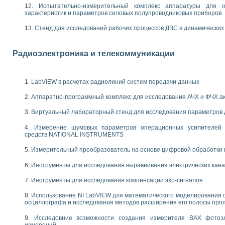
енажеров путем моделирования технологических процессов пищевых произво
Испытательно-измерительный комплекс аппаратуры для о
изации и защиты ускорителя ЛУЭ-200
характеристик и параметров силовых полупроводниковых приборов
равления процессом цементирования нефтегазовых скважин
Стенд для исследований рабочих процессов ДВС в динамических
азовой среды специальной барокамеры
еспечения с использованием среды графического программирования LabVIE
NATIONAL INSTRUMENTS при разработке автоматизированного комплекса для
Радиоэлектроника и телекоммуникации
енной термотрансферной маркировки изделий
ких исследований на базе LabVIEW
танса для исследова¬ния электрофизических свойств аморфного гидрогениз
LabVIEW в расчетах радиолиний систем передачи данных
ных переходных процессов при коротких замыканиях в узлах электрических н
Аппаратно-программный комплекс для исследования АЧХ и ФЧХ а
ктрических переходных характеристик асинхронных двигателей при пуске
арных швов на базе технологий фирмы NATIONAL INSTRUMENTS
Виртуальный лабораторный стенд для исследования параметров
применением неиндустриальных камер в производственных условиях
и эффективности систем управления в интегрированных средах
Измерение шумовых параметров операционных усилителей 
средств NATIONAL INSTRUMENTS
ебные стенды
го стенда по измерению профиля зеркальной антенны и построению диагра
Измерительный преобразователь на основе цифровой обработки 
торные комплексы для вузов, осуществляющих подготовку специалистов по
следования нелинейных резистивных цепей
Инструменты для исследования выравнивания электрических кан
приборов в процесе изучения специальных дисциплин в технических коллед
Инструменты для исследования компенсации эхо-сигналов
LECTRONICS WORKBENCH-MULTISIM для электротехнической подготовки инже
 дисциплине «Цифровые вычислительные устройства и микропроцессоры приб
Использование NI LabVIEW для математического моделирования 
 ИНС на основе LabVIEW
осциллографа и исследования методов расширения его полосы про
 основам теории коммутации
Исследовние возможности создания измерителя ВАХ фотоэ
IEW для создания лабораторного практикума по измерениям магнитных вели
измерений