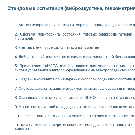
 выпадения осадка в реальном времени
Стендовые испытания (виброакустика, тензометрия и
лы цвета модели CIE L*a*b с использованием LabVIEW
льтамперных характеристик солнечных элементов и модулей
еометрического анализа в медицинской эндоскопии
Автоматизированная система измерения параметров дизельных д
билизации
ощью программно - аппаратного комплекса NI - Motion
Система мониторинга состояния тяговых электродвигателей э
Instruments
плывающих газовых пузырьков по данным эхолокационного зондирования с 
онным тиристорным электроприводом
Контроль духовых музыкальных инструментов
AL INSTRUMENTS для автоматизации процесса очистки сточных вод в мемб
Лабораторный комплекс по исследованию элементной базы маши
нного стенда для исследования плазменных процессов синтеза нанопорошко
Применение LabVIEW real-time module для моделирования элек
рентгеновской диагностики плазмы
систем управления электрооборудованием на электроподвижном со
электронные дифракционные датчики малых перемещений и колебаний
электрических свойств сегнетоэлектриков методом тепловых шумов
Создание комплекса по измерению скорости подвижного состава 
ждения и развития дефектов в растущем монокристалле карбида кремния на
Система автоматизации экспериментальных исследований в гипер
й импедансный томограф на базе платы сбора данных PCI 6052E
характеризации механических свойств материалов в наношкале
Функциональные модули в стандарте Nl SCXI для ультразвуковых
овании металлообрабатывающих станков
Магнитометрический метод в дефектоскопии сварных швов метал
ких процессов получения дисперсных продуктов на основе виртуальных при
Перспективы использования машинного зрения в составе систе
ческого зрения для контроля образцов
ных переходных процессов при коротких замыканиях в узлах электрических н
Компьютерные измерительные системы для лабораторных испы
эмиссии
зработке обучающих информационных систем и тренажеров для персонала 