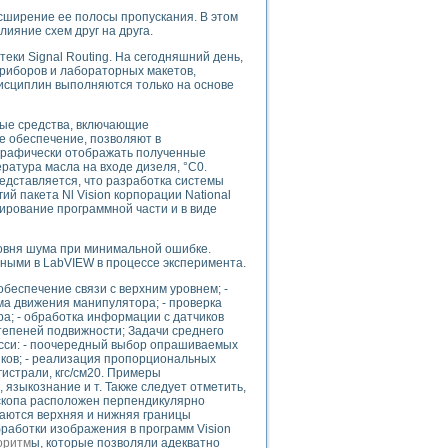
сширение ее полосы пропускания. В этом
ияние схем друг на друга.
еки Signal Routing. На сегодняшний день,
приборов и лабораторных макетов,
uments
дисциплин выполняются только на основе
ые средства, включающие
 систем управления электрооборудованием на электроподвижном составе (Э
е обеспечение, позволяют в
 графически отображать полученные
атура масла на входе дизеля, °С0.
едставляется, что разработка системы
й пакета Nl Vision корпорации National
ирование программной части и в виде
 эмиссии
ровня шума при минимальной ошибке.
ными в LabVIEW в процессе эксперимента.
ристик и параметров силовых полупроводниковых приборов
обеспечение связи с верхним уровнем; -
ма движения манипулятора; - проверка
а; - обработка информации с датчиков
тепеней подвижности; Задачи среднего
сси: - поочередный выбор опрашиваемых
иков; - реализация пропорциональных
истрали, кгс/см20. Примеры
едств NATIONAL INSTRUMENTS
 языкознание и т. Также следует отметить,
оскопа расположен перпендикулярно
аются верхняя и нижняя границы
работки изображения в программ Vision
оритм
ы, которые позволяли адекватно