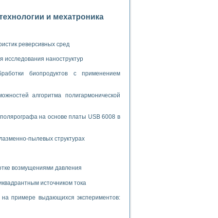
ламп
отехнологии и мехатроника
мерения температуры» в среде LabVIEW
ристик реверсивных сред
в Нижегородском госуниверситете им. Н.И. Лобачевского
я исследования наноструктур
ых систем моделирования
бработки биопродуктов с применением
й среде
ожностей алгоритма полигармонической
 полярографа на основе платы USB 6008 в
и информатики
го образовательного проекта РУДН
плазменно-пылевых структурах
ботке возмущениями давления
иквадрантным источником тока
и на примере выдающихся экспериментов: