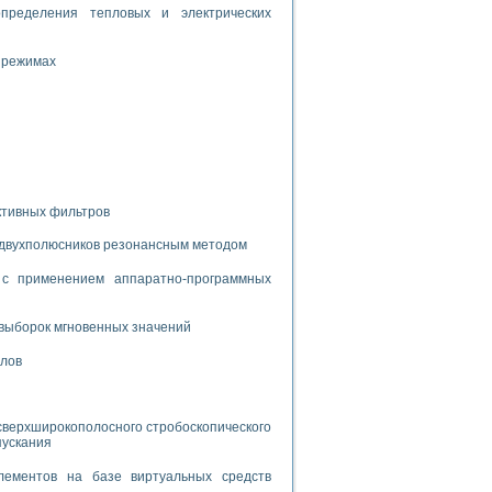
дств с использованием языка программирования LabVIEW
пределения тепловых и электрических
 режимах
W для моделирования типовых химико-технологических процессов
 исследования средств измерения температуры
ированного карбида кремния (A-SIC:H)
агрузок
ктивных фильтров
 двухполюсников резонансным методом
с применением аппаратно-программных
ммы направленности
выборок мгновенных значений
 пищевой инженерии
алов
жах
неров-неэлектриков
орных комплексов» на основе Multisim
сверхширокополосного стробоскопического
пускания
лементов на базе виртуальных средств
чин