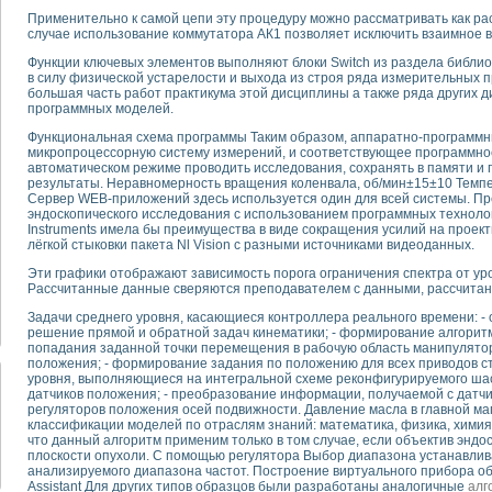
Применительно к самой цепи эту процедуру можно рассматривать как ра
случае использование коммутатора АК1 позволяет исключить взаимное вл
тика, тензометрия и т.п.)
а измерения параметров дизельных двигателей типа В-46
Функции ключевых элементов выполняют блоки Switch из раздела библиот
в силу физической устарелости и выхода из строя ряда измерительных 
ия тяговых электродвигателей электровоза на базе устройств National Instr
большая часть работ практикума этой дисциплины а также ряда других 
ных инструментов
программных моделей.
исследованию элементной базы машин
Функциональная схема программы Таким образом, аппаратно-программн
me module для моделирования электромагнитных процессов с целью отладки
микропроцессорную систему измерений, и соответствующее программно
рению скорости подвижного состава для тренажера машиниста состава
автоматическом режиме проводить исследования, сохранять в памяти и
результаты. Неравномерность вращения коленвала, об/мин±15±10 Темпер
ериментальных исследований в гиперзвуковых аэродинамических трубах
Сервер WEB-приложений здесь используется один для всей системы. Пр
андарте Nl SCXI для ультразвуковых контрольно-измерительных систем
эндоскопического исследования с использованием программных технологи
в дефектоскопии сварных швов металлоконструкций
Instruments имела бы преимущества в виде сокращения усилий на проект
лёгкой стыковки пакета Nl Vision с разными источниками видеоданных.
 машинного зрения в составе системы управления движением экраноплана
е системы для лабораторных испытаний материалов методом акустической
Эти графики отображают зависимость порога ограничения спектра от у
Рассчитанные данные сверяются преподавателем с данными, рассчитан
й комплекс аппаратуры для определения тепловых и электрических характе
очих процессов ДВС в динамических режимах
Задачи среднего уровня, касающиеся контроллера реального времени: - 
решение прямой и обратной задач кинематики; - формирование алгорит
никации
попадания заданной точки перемещения в рабочую область манипулятор
иний систем передачи данных
положения; - формирование задания по положению для всех приводов с
плекс для исследования АЧХ и ФЧХ активных фильтров
уровня, выполняющиеся на интегральной схеме реконфигурируемого ша
датчиков положения; - преобразование информации, получаемой с датч
стенд для исследования параметров двухполюсников резонансным методом
регуляторов положения осей подвижности. Давление масла в главной маг
тров операционных усилителей с применением аппаратно-программных ср
классификации моделей по отраслям знаний: математика, физика, химия,
тель на основе цифровой обработки выборок мгновенных значений
что данный алгоритм применим только в том случае, если объектив энд
плоскости опухоли. С помощью регулятора Выбор диапазона устанавлив
ния выравнивания электрических каналов
анализируемого диапазона частот. Построение виртуального прибора об
ния компенсации эхо-сигналов
Assistant Для других типов образцов были разработаны аналогичные
алг