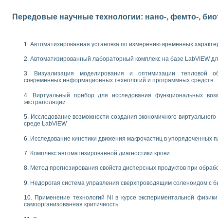
следования электрических характеристик газоразрядных и люминесцентных 
по информационно-измерительным системам (ИИС)
Передовые научные технологии: нано-, фемто-, би
тотных характеристик на основе использования звуковой карты ПК
 основам теории Коммутации
бораторной работы «Имитационное моделирование погрешностей канала из
Автоматизированная установка по измерению временных характе
электротехнике в среде LabVIEW
х национального проекта «Образование» технологий NATIONAL INSTRUMENTS 
Автоматизированный лабораторный комплекс на базе LabVIEW дл
ти решателей обыкновенных дифференциальных уравнений инструментальн
Визуализация моделирования и оптимизации тепловой о
абораторных практикумов на кафедре информационных систем МИРЭА
современных информационных технологий и программных средств
ва образования и подготовки преподавателей для работы в ИКТ насыщенно
рного практикума по электронике кафедры информационных систем МИРЭА
Виртуальный прибор для исследования функциональных возм
экстраполяции
оратории по электротехнике в среде MULTISIM
итмы частотного анализа для LabWindows/CVI и LabVIEW
Исследование возможности создания экономичного виртуального
центра «Технологии NATIONAL INSTRUMENTS» в ростовском колледже связи 
среде LabVIEW
ой программе «Прикладная физика и физическая информатика» инновационно
Исследование кинетики движения макрочастиц в упорядоченных 
елей постоянного тока
формирования электромагнитного поля для испытаний изделий авионики
Комплекс автоматизированной диагностики крови
 курсу ИИС на базе оборудования NI CompactDAQ
Метод прогнозирования свойств дисперсных продуктов при обра
ституты
Недорогая система управления сверхпроводящим соленоидом с б
Применение технологий NI в курсе экспериментальной физик
самоорганизованная критичность