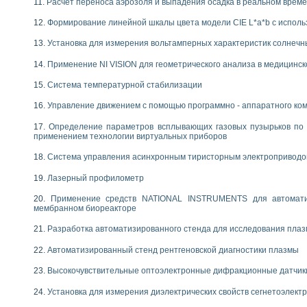
Расчет переноса аэрозоля и выпадения осадка в реальном врем
Формирование линейной шкалы цвета модели CIE L*a*b с испол
Установка для измерения вольтамперных характеристик солнечн
Применение NI VISION для геометрического анализа в медицинск
Система температурной стабилизации
Управление движением с помощью программно - аппаратного комп
Определение параметров всплывающих газовых пузырьков по 
применением технологии виртуальных приборов
Система управления асинхронным тиристорным электропривод
Лазерный профилометр
Применение средств NATIONAL INSTRUMENTS для автоматиз
мембранном биореакторе
Разработка автоматизированного стенда для исследования пла
Автоматизированный стенд рентгеновской диагностики плазмы
Высокочувствительные оптоэлектронные дифракционные датчик
Установка для измерения диэлектрических свойств сегнетоэлект