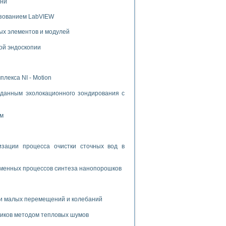
ени
ьзованием LabVIEW
ых элементов и модулей
ой эндоскопии
лекса NI - Motion
данным эхолокационного зондирования с
ом
ации процесса очистки сточных вод в
зменных процессов синтеза нанопорошков
и малых перемещений и колебаний
риков методом тепловых шумов