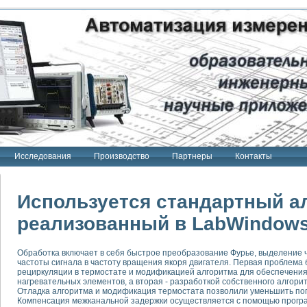
Исследования
Производство
Партнеры
Контакты
Используется стандартный а
реализованный в LabWindows
тенд "Сигнал-USB"
Обработка включает в себя быстрое преобразование Фурье, выделение 
 терапии Интроскан
частоты сигнала в частоту вращения якоря двигателя. Первая проблем
рециркуляции в термостате и модификацией алгоритма для обеспечения
ерительная система
нагревательных элементов, а вторая - разработкой собственного алгори
Отладка алгоритма и модификация термостата позволили уменьшить пог
Сигнал-USB"
Компенсация межканальной задержки осуществляется с помощью програ
товой терапии серии СКАН