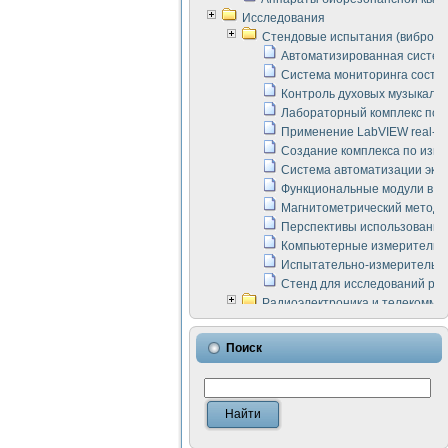
Исследования
Стендовые испытания (виброакус
Автоматизированная систем
Система мониторинга состоян
Контроль духовых музыкаль
Лабораторный комплекс по 
Применение LabVIEW real-ti
Создание комплекса по изме
Система автоматизации эксп
Функциональные модули в ст
Магнитометрический метод 
Перспективы использования
Компьютерные измерительны
Испытательно-измерительны
Стенд для исследований раб
Радиоэлектроника и телекомму
LabVIEW в расчетах радиол
Аппаратно-программный ком
Поиск
Виртуальный лабораторный 
Измерение шумовых параме
Измерительный преобразова
Инструменты для исследова
Инструменты для исследова