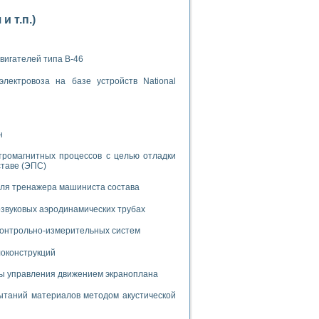
 т.п.)
вигателей типа В-46
лектровоза на базе устройств National
применением технологии виртуальных приборов
ранном биореакторе
н
в
тромагнитных процессов с целью отладки
ставе (ЭПС)
для тренажера машиниста состава
 основе акустической эмиссии и лазерной интерферометрии
звуковых аэродинамических трубах
 контрольно-измерительных систем
локонструкций
боров
мы управления движением экраноплана
агрузок
таний материалов методом акустической
химических предприятий