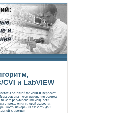
лгоритм,
/CVI и LabVIEW
частоты основной гармоники, пересчет
а была решена путем изменения режима
 гибкого регулирования мощности
тма определения угловой скорости,
решность измерения вязкости до 2.
ммной коррекции.