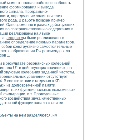
ого осциллографа и исследования методов расширения его полосы пропуска
нный момент полная работоспособность
ение формирования и вывода
рений
дного сигнала. Программно-
життера
тности, определение эллиптических
боратории средствами LabVIEW
ого рода. В работе показан пример
ий. Одновременно в рамках действующих
ого сигнала
ния по совершенствованию содержания и
IEW 7.1
ации реализованы на языке
нные
алгоритм
ы были реализованы в
abVIEW
ванное определение искомых параметров.
 собой конструктивно самостоятельные
ния (RRR) сверхпроводников
терство образования РФ рекомендовало
зов 1.
нстве Ван Дер Поля
 и в результате резонансных колебаний
игнала U1 в действующих значениях, на
ий звуковые колебания заданной частоты.
еренциальных уравнений отсутствует
4. В соответствии с моделью в КП
к и из долговременной памяти.
сширять их функциональные возможности:
й фильтрации, и т. Проведенные
нных информационных технологий и программных средств
ого воздействия звука качественных
даточной функции канала связи ее
страполяции
 в среде LabVIEW
бъекты на нем разделяются, им
амоорганизованная критичность