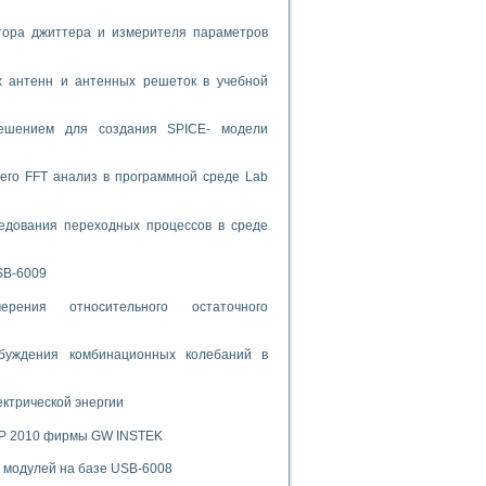
тора джиттера и измерителя параметров
спользованием графической среды программирования LabVIEW
 устройства по интерфейсу RS232
х антенн и антенных решеток в учебной
решением для создания SPICE- модели
его FFT анализ в программной среде Lab
орного практикума
едования переходных процессов в среде
SB-6009
ческих монокристаллов
рения относительного остаточного
лы»
буждения комбинационных колебаний в
экстраполяции
ектрической энергии
SP 2010 фирмы GW INSTEK
тв управления»
х модулей на базе USB-6008