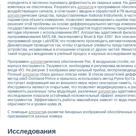
для математического моделирования сверхширокополосного стробоскопическ
определять и численно оценивать дефектность их сварных швов. На да
комплекса не обеспечена. Разработать
алгоритм
и программное обеспеч
оздания измерителя ВАХ фотоэлементов на базе виртуальных средств изме
воздействующего сигнала, в сочетании с вводом и обработкой в ПК выхо
ие генератора сигналов - имитатора джиттера и измерителя параметров д
алгоритм
ические средства, предоставляемые National Instruments, в час
нтальное исследование линейных антенн и антенных решеток в учебной ла
параметров объекта измерения, позволяют минимизировать ошибки перв
решения этой проблемы на основе дифференциального метода измерен
ского модуля с высоким разрешением для создания SPICE- модели импульсн
государственных образовательных стандартов подготовлены предложе
ого радиолокационного сигнала и его FFT анализ в программной среде Lab V
методик обучения с использованием ИКТ. Алгоритмы адаптивной фильтр
программирования MATLAB. Акселерометр Bruel & Kjer 4397. Все описа
я уравнений состояния для исследования переходных процессов в среде L
программной среде LabVIEW, что позволило производить автоматизиро
ки для устройства сбора данных NI USB-6009
Декомпозиция проводится так, чтобы отдельные элементы представляли
ного стенда для измерения относительного остаточного электросопротивле
устройства, независимые в отношении отказов от других частей. Минис
такой подход к внедрению в учебный процесс и научные исследования ву
для построения картины возбуждения комбинационных колебаний в простра
ределения показателей качества электрической энергии
Программно-
алгоритм
ическое обеспечение Рис. В воздушном столбе, но
 управления источником питания PSP 2010 фирмы GW INSTEK
корпуса инструмента. Разумеется, необходима и регулировка величины с
входе ИО. На рисунке 3 изображен виртуальный прибор, воспроизводящ
т-амперных характеристик солнечных модулей на базе USB-6008
Полный
алгоритм
сбора данных описан ниже. В списке решателей дифф
 нано-, фемто-, биотехнологии и мехатроника
метод ode5 Dormand-Prince и пришлось использовать метод Рунге-Кутта 
поступает информация как из внешнего мира через сенсорную память, та
вка по измерению временных характеристик реверсивных сред
Инструменты являются открытыми, что позволяет модифицировать и ра
торный комплекс на базе LabVIEW для исследования наноструктур
применять различные типы модуляции, различные
алгоритм
ы адаптивно
я и оптимизации тепловой обработки биопродуктов с применением совреме
исследования показали устойчивый положительный эффект энергетическ
инструментов. Эффективность работы эквалайзера зависит от вида пере
следования функциональных возможностей алгоритма полигармонической эк
обратимости и уровня шума zk.
оздания экономичного виртуального полярографа на основе платы USB 6008
жения макрочастиц в упорядоченных плазменно-пылевых структурах
С помощью
алгоритм
а разметки бинарных изображений обособленные о
присваиваются разные номера.
й диагностики крови
йств дисперсных продуктов при обработке возмущениями давления
ния сверхпроводящим соленоидом с биквадрантным источником тока
Исследования
 курсе экспериментальной физики на примере выдающихся экспериментов: с