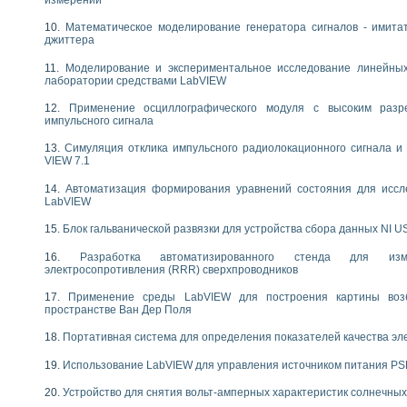
следования течения в расширяющемся канале
Математическое моделирование генератора сигналов - имита
ты «Изучение магнитных свойств ферромагнетиков. Петля гистерезиса» с и
джиттера
нов интерфейсов обмена по протоколам RS232 и GPIB / имитатор оконечного
Моделирование и экспериментальное исследование линейны
учение адиабатического расширения газов
лаборатории средствами LabVIEW
ктрических переходных характеристик асинхронных двигателей при пуске
Применение осциллографического модуля с высоким раз
аботки результатов измерительного экспримента
импульсного сигнала
азменных измерений с помощью LabVIEW
Симуляция отклика импульсного радиолокационного сигнала и 
мплекс. Назначение. Состав. Возможности
VIEW 7.1
NATIONAL INSTRUMENTS для создания систем автоматизированного лаборат
альный и корреляционный анализ"
Автоматизация формирования уравнений состояния для иссл
ания принципа действия универсального цифрового вольтметра
LabVIEW
е обеспечение учебных лабораторных стендов
Блок гальванической развязки для устройства сбора данных NI U
практикум для изучения технологии выращивания полупроводниковых и опти
 средствами LabVIEW
Разработка автоматизированного стенда для изме
электросопротивления (RRR) сверхпроводников
плекс для исследования АЧХ и ФЧХ активных фильтров
ционный лабораторный практикум по курсу «радиотехнические цепи и сигна
Применение среды LabVIEW для построения картины воз
реставрации одномерных сигналов на основе алгоритма полигармонической 
пространстве Ван Дер Поля
NATIONAL INSTRUMENTS в операционной системе LINUX
Портативная система для определения показателей качества эл
горитма полигармонической экстраполяции в среде LabVIEW
ания принципа действия универсального цифрового вольтметра
Использование LabVIEW для управления источником питания P
ржки принимаемых решений в среде LabVIEW
 «Моделирование систем» и «Автоматизация проектирования систем и средс
Устройство для снятия вольт-амперных характеристик солнечны