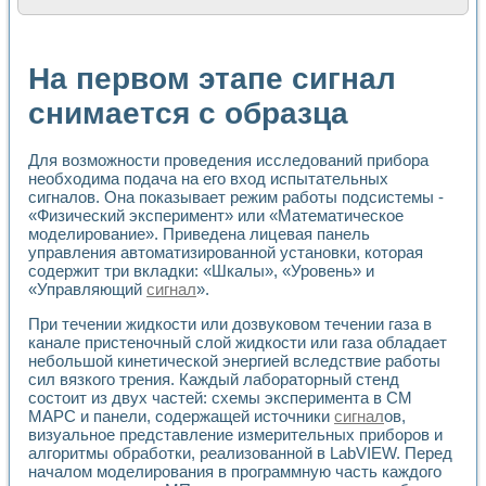
Расчет переноса аэрозоля и выпадения осадка в реально
Формирование линейной шкалы цвета модели CIE L*a*b с
Установка для измерения вольтамперных характеристик с
На первом этапе сигнал
Применение NI VISION для геометрического анализа в ме
Система температурной стабилизации
снимается с образца
Управление движением с помощью программно - аппаратног
Определение параметров всплывающих газовых пузырьков
Для возможности проведения исследований прибора
Система управления асинхронным тиристорным электроп
необходима подача на его вход испытательных
Лазерный профилометр
сигналов. Она показывает режим работы подсистемы -
Применение средств NATIONAL INSTRUMENTS для автомат
«Физический эксперимент» или «Математическое
Разработка автоматизированного стенда для исследован
моделирование». Приведена лицевая панель
Автоматизированный стенд рентгеновской диагностики п
управления автоматизированной установки, которая
Высокочувствительные оптоэлектронные дифракционные 
содержит три вкладки: «Шкалы», «Уровень» и
Установка для измерения диэлектрических свойств сегне
«Управляющий
сигнал
».
Исследование кинетики зарождения и развития дефектов 
При течении жидкости или дозвуковом течении газа в
Лабораторный электрический импедансный томограф на б
канале пристеночный слой жидкости или газа обладает
Микрозондовая система для характеризации механических
небольшой кинетической энергией вследствие работы
Метод траекторий в исследовании металлообрабатывающ
сил вязкого трения. Каждый лабораторный стенд
Промышленная автоматизация
состоит из двух частей: схемы эксперимента в СМ
Автоматизация технологических процессов получения дис
МАРС и панели, содержащей источники
сигнал
ов,
Использование систем технического зрения для контроля
визуальное представление измерительных приборов и
Исследование электромагнитных переходных процессов при
алгоритмы обработки, реализованной в LabVIEW. Перед
Применение LabVIEW при разработке обучающих информа
началом моделирования в программную часть каждого