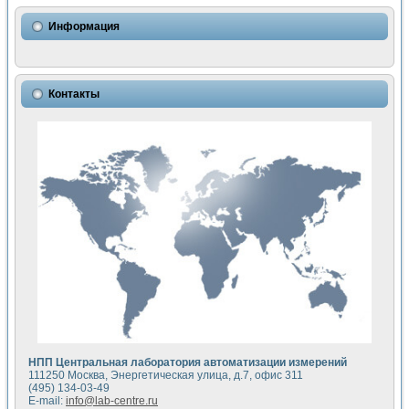
Использование NI LabVIEW для математического моделир
Исследовние возможности создания измерителя ВАХ фото
Информация
Математическое моделирование генератора сигналов - и
Моделирование и экспериментальное исследование линей
Применение осциллографического модуля с высоким разр
Симуляция отклика импульсного радиолокационного сигнал
Контакты
Автоматизация формирования уравнений состояния для и
Блок гальванической развязки для устройства сбора данн
Разработка автоматизированного стенда для измерения о
Применение среды LabVIEW для построения картины возб
Портативная система для определения показателей качес
Использование LabVIEW для управления источником пит
Устройство для снятия вольт-амперных характеристик со
Передовые научные технологии: нано-, фемто-, биотехнологи
Автоматизированная установка по измерению временных 
Автоматизированный лабораторный комплекс на базе Lab
Визуализация моделирования и оптимизации тепловой об
Виртуальный прибор для исследования функциональных в
Исследование возможности создания экономичного виртуа
Исследование кинетики движения макрочастиц в упорядо
Комплекс автоматизированной диагностики крови
НПП Центральная лаборатория автоматизации измерений
Метод прогнозирования свойств дисперсных продуктов п
111250 Москва, Энергетическая улица, д.7, офис 311
Недорогая система управления сверхпроводящим соленои
(495) 134-03-49
E-mail:
info@lab-centre.ru
Применение технологий NI в курсе экспериментальной фи