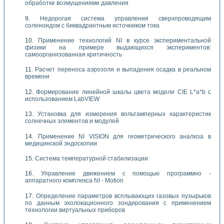
обработке возмущениями давления
Недорогая система управления сверхпроводящим
соленоидом с биквадрантным источником тока
Применение технологий NI в курсе экспериментальной
физики на примере выдающихся экспериментов:
самоорганизованная критичность
Расчет переноса аэрозоля и выпадения осадка в реальном
времени
Формирование линейной шкалы цвета модели CIE L*a*b с
использованием LabVIEW
Установка для измерения вольтамперных характеристик
солнечных элементов и модулей
Применение NI VISION для геометрического анализа в
медицинской эндоскопии
Система температурной стабилизации
Управление движением с помощью программно -
аппаратного комплекса NI - Motion
Определение параметров всплывающих газовых пузырьков
по данным эхолокационного зондирования с применением
технологии виртуальных приборов