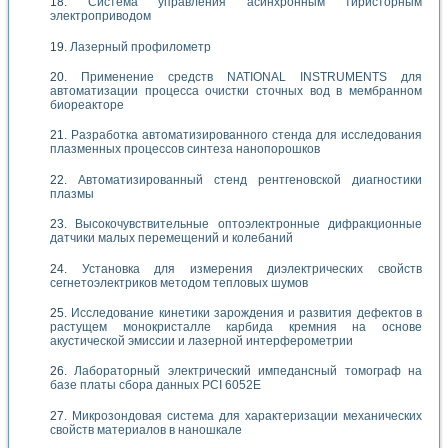
Система управления асинхронным тиристорным
электроприводом
Лазерный профилометр
Применение средств NATIONAL INSTRUMENTS для
автоматизации процесса очистки сточных вод в мембранном
биореакторе
Разработка автоматизированного стенда для исследования
плазменных процессов синтеза нанопорошков
Автоматизированный стенд рентгеновской диагностики
плазмы
Высокочувствительные оптоэлектронные дифракционные
датчики малых перемещений и колебаний
Установка для измерения диэлектрических свойств
сегнетоэлектриков методом тепловых шумов
Исследование кинетики зарождения и развития дефектов в
растущем монокристалле карбида кремния на основе
акустической эмиссии и лазерной интерферометрии
Лабораторный электрический импедансный томограф на
базе платы сбора данных PCI 6052E
Микрозондовая система для характеризации механических
свойств материалов в наношкале