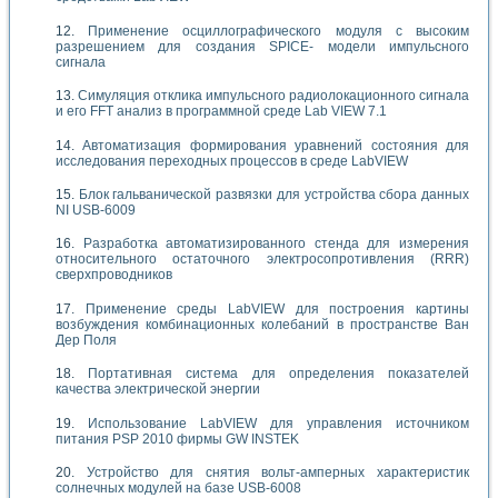
Применение осциллографического модуля с высоким
разрешением для создания SPICE- модели импульсного
сигнала
Симуляция отклика импульсного радиолокационного сигнала
и его FFT анализ в программной среде Lab VIEW 7.1
Автоматизация формирования уравнений состояния для
исследования переходных процессов в среде LabVIEW
Блок гальванической развязки для устройства сбора данных
NI USB-6009
Разработка автоматизированного стенда для измерения
относительного остаточного электросопротивления (RRR)
сверхпроводников
Применение среды LabVIEW для построения картины
возбуждения комбинационных колебаний в пространстве Ван
Дер Поля
Портативная система для определения показателей
качества электрической энергии
Использование LabVIEW для управления источником
питания PSP 2010 фирмы GW INSTEK
Устройство для снятия вольт-амперных характеристик
солнечных модулей на базе USB-6008