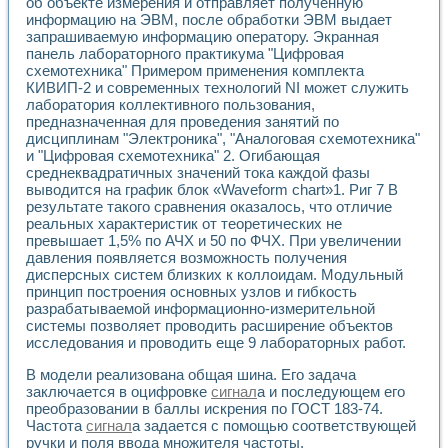
Универсальный стенд для исследования электрических ха
об объекте измерения и отправляет полученную
информацию на ЭВМ, после обработки ЭВМ выдает
Лабораторные практикумы по информационно-измерител
запрашиваемую информацию оператору. Экранная
Виртуальный измеритель частотных характеристик на осн
панель лабораторного практикума "Цифровая
Лабораторный практикум по основам теории Коммутации
схемотехника" Примером применения комплекта
Разработка виртуальной лабораторной работы «Имитаци
КИВИП-2 и современных технологий NI может служить
Виртуальные практикумы по электротехнике в среде LabV
лаборатория коллективного пользования,
Из опыта внедрения в рамках национального проекта «Об
предназначенная для проведения занятий по
Исследование эффективности решателей обыкновенных 
дисциплинам "Электроника", "Аналоговая схемотехника"
Опыт разработки LabVIEW лабораторных практикумов н
и "Цифровая схемотехника" 2. Огибающая
Проблемы повышения качества образования и подготовки
среднеквадратичных значений тока каждой фазы
выводится на график блок «Waveform chart»1. Риг 7 В
Развитие LabVIEW лабораторного практикума по электр
результате такого сравнения оказалось, что отличие
Разработка виртуальной лаборатории по электротехнике 
реальных характеристик от теоретических не
Усовершенствованные алгоритмы частотного анализа для
превышает 1,5% по АЧХ и 50 по ФЧХ. При увеличении
Об опыте работы учебного центра «Технологии NATIONAL
давления появляется возможность получения
Технологии NI в магистерской программе «Прикладная фи
дисперсных систем близких к коллоидам. Модульный
Система диагностики двигателей постоянного тока
принцип построения основных узлов и гибкость
Автоматизированный стенд формирования электромагнитн
разрабатываемой информационно-измерительной
Лабораторный практикум по курсу ИИС на базе оборудов
системы позволяет проводить расширение объектов
исследования и проводить еще 9 лабораторных работ.
Партнеры
Академические и отраслевые институты
В модели реализована общая шина. Его задача
Учебные заведения
заключается в оцифровке
сигнал
а и последующем его
Бизнес
преобразовании в баллы искрения по ГОСТ 183-74.
Контакты
Частота
сигнал
а задается с помощью соответствующей
ручки и поля ввода множителя частоты.