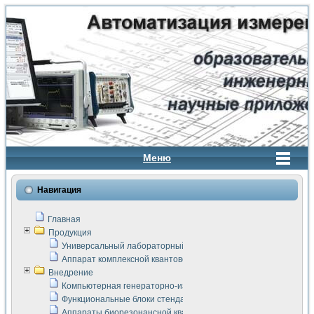
Меню
Навигация
Главная
Продукция
Универсальный лабораторный стенд "Сигнал-USB"
Аппарат комплексной квантовой терапии Интроскан
Внедрение
Компьютерная генераторно-измерительная система
Функциональные блоки стенда "Сигнал-USB"
Аппараты биорезонансной квантовой терапии серии СКАН