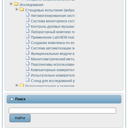
Исследования
Стендовые испытания (виброакустика, тензометрия и т.п.)
Автоматизированная система измерения параметров дизе
Система мониторинга состояния тяговых электродвигателей
Контроль духовых музыкальных инструментов
Лабораторный комплекс по исследованию элементной ба
Применение LabVIEW real-time module для моделирования
Создание комплекса по измерению скорости подвижного с
Система автоматизации экспериментальных исследований 
Функциональные модули в стандарте Nl SCXI для ультраз
Магнитометрический метод в дефектоскопии сварных шво
Перспективы использования машинного зрения в составе
Компьютерные измерительные системы для лабораторных
Испытательно-измерительный комплекс аппаратуры для о
Стенд для исследований рабочих процессов ДВС в динам
Радиоэлектроника и телекоммуникации
LabVIEW в расчетах радиолиний систем передачи данных
Аппаратно-программный комплекс для исследования АЧХ 
Поиск
Виртуальный лабораторный стенд для исследования пар
Измерение шумовых параметров операционных усилител
Измерительный преобразователь на основе цифровой обр
Инструменты для исследования выравнивания электричес
Инструменты для исследования компенсации эхо-сигнало