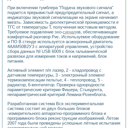
При включении тумблера "Подача звукового сигнала"
подается прерывистый предупредительный сигнал, а
индикаторы звуковой сигнализации на экране начинают
мигать. Зависимость диэлектрической проницаемости е
ТГС от температуры Т, полученная мостовым методом.
Требуемое подавление эхо-
сигнал
ов, обеспечивающее
комфортный разговор Рис. Используемое оборудование
и ПО В стенде используется асинхронный двигатель
4ААМ50В2УЗ с аппаратурой управления, устройство
сбора данных NI USB 6009 с блок гальванической
развязки для измерения токов и напряжений, блок
питания.
Активный элемент п/п лазер, 2 - хладопровод с
датчиком температуры, 3 - электронный элемент
термокомпенсации пельтье, 4 - теплопровод, 5 -
радиатор, 6-вентилятор. Проверка однородности
параметрические критерии Фишера, Стьюдента,
непараметрический критерий Лемана-Розенблата.
Разработанная система Вся экспериментальная
система состоит из двух больших блоков
-измерительного аппаратно-программного блока и
программного блока реконструкции изображений. Летом
2007 года были проведены успешные лётные испытания
экспериментальной модели.