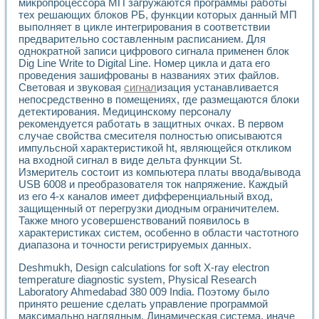
микропроцессора МП загружаются программы работы
Разработка виртуальных тренажеров путем моделировани
тех решающих блоков РБ, функции которых данный МП
Система блокировок, сигнализации и защиты ускорителя 
выполняет в цикле интегрирования в соответствии
Система сбора данных и управления процессом цементир
предварительно составленным расписанием. Для
Управление температурой газовой среды специальной ба
однократной записи цифрового сигнала применен блок
Разработка программного обеспечения с использованием
Dig Line Write to Digital Line. Номер цикла и дата его
Использование технологий NATIONAL INSTRUMENTS при ра
проведения зашифрованы в названиях этих файлов.
Оборудование для промышленной термотрансферной мар
Световая и звуковая
сигнал
изация устанавливается
Автоматизация реометрических исследований на базе La
непосредственно в помещениях, где размещаются блоки
Применение измерителя иммитанса для исследова¬ния эле
детектирования. Медицинскому персоналу
рекомендуется работать в защитных очках. В первом
Исследование электромагнитных переходных процессов при
случае свойства смесителя полностью описываются
Стенд для исследования электрических переходных харак
импульсной характеристикой ht, являющейся откликом
Автоматизация контроля сварных швов на базе техноло
на входной сигнал в виде дельта функции St.
Измерительный контроль с применением неиндустриальны
Измеритель состоит из компьютера платы ввода/вывода
Моделирование надежности и эффективности систем упра
USB 6008 и преобразователя ток напряжение. Каждый
Лабораторные практикумы и учебные стенды
из его 4-х каналов имеет дифференциальный вход,
Автоматизация лабораторного стенда по измерению проф
защищенный от перегрузки диодным ограничителем.
Автоматизированные лабораторные комплексы для вузов,
Также много усовершенствований появилось в
характеристиках систем, особенно в области частотного
Виртуальный прибор для исследования нелинейных рези
диапазона и точности регистрируемых данных.
Использование виртуальных приборов в процесе изучения
Использование программ ELECTRONICS WORKBENCH-MULTI
Deshmukh, Design calculations for soft X-ray electron
Лабораторный практикум по дисциплине «Цифровые вычис
temperature diagnostic system, Physical Research
Лабораторный практикум по ИНС на основе LabVIEW
Laboratory Ahmedabad 380 009 India. Поэтому было
Лабораторный практикум по основам теории коммутации
принято решение сделать управление программой
Опыт использования NI LabVIEW для создания лабораторн
максимально наглядным. Динамическая система, иначе