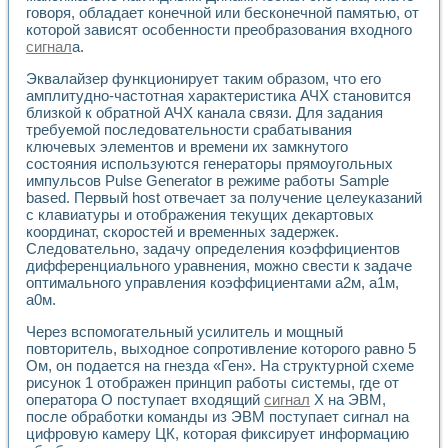
Применение LabVIEW для исследования течения в расши
говоря, обладает конечной или бесконечной памятью, от
которой зависят особенности преобразования входного
Создание виртуальной работы «Изучение магнитных свой
сигнал
а.
Обратный маятник
Устройство для изучения основ интерфейсов обмена по п
Эквалайзер функционирует таким образом, что его
Лабораторный практикум: изучение адиабатического расш
амплитудно-частотная характеристика АЧХ становится
Стенд для исследования электрических переходных харак
близкой к обратной АЧХ канала связи. Для задания
Система статистической обработки результатов измерите
требуемой последовательности срабатывания
Автоматизация лазерно-плазменных измерений с помощ
ключевых элементов и времени их замкнутого
состояния используются генераторы прямоугольных
Модельно-измерительный комплекс. Назначение. Состав.
импульсов Pulse Generator в режиме работы Sample
Использование технологий NATIONAL INSTRUMENTS для с
based. Первый host отвечает за получение целеуказаний
Учебный практикум "Спектральный и корреляционный ана
с клавиатуры и отображения текущих декартовых
Учебный стенд для исследования принципа действия унив
координат, скоростей и временных задержек.
Оборудование и программное обеспечение учебных лабор
Следовательно, задачу определения коэффициентов
Виртуальный лабораторный практикум для изучения техн
дифференциального уравнения, можно свести к задаче
Управление роботом ТУР-10 средствами LabVIEW
оптимального управления коэффициентами a2м, a1м,
Аппаратно-программный комплекс для исследования АЧХ 
a0м.
Автоматизированный дистанционный лабораторный практи
Через вспомогательный усилитель и мощный
Исследование возможности реставрации одномерных сигн
повторитель, выходное сопротивление которого равно 5
Использование технологий NATIONAL INSTRUMENTS в оп
Ом, он подается на гнезда «Ген». На структурной схеме
Разработка модификаций алгоритма полигармонической э
рисунок 1 отображен принцип работы системы, где от
Учебный стенд для исследования принципа действия унив
оператора О поступает входящий
сигнал
X на ЭВМ,
Виртуальная система поддержки принимаемых решений в
после обработки команды из ЭВМ поступает сигнал на
Преемственность дисциплин «Моделирование систем» и «
цифровую камеру ЦК, которая фиксирует информацию