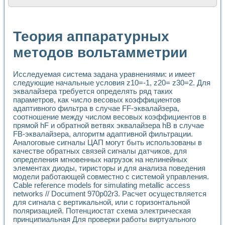
Расчет переноса аэрозоля и выпадения осадка в реально
Формирование линейной шкалы цвета модели CIE L*a*b с
Установка для измерения вольтамперных характеристик с
Теория аппаратурных
Применение NI VISION для геометрического анализа в ме
Система температурной стабилизации
методов вольтамметрии
Управление движением с помощью программно - аппаратног
Определение параметров всплывающих газовых пузырьков
Исследуемая система задана уравнениями: и имеет
Система управления асинхронным тиристорным электроп
следующие начальные условия z10=-1, z20= z30=2. Для
Лазерный профилометр
эквалайзера требуется определять ряд таких
Применение средств NATIONAL INSTRUMENTS для автомат
параметров, как число весовых коэффициентов
Разработка автоматизированного стенда для исследован
адаптивного фильтра в случае FF-эквалайзера,
Автоматизированный стенд рентгеновской диагностики п
соотношение между числом весовых коэффициентов в
Высокочувствительные оптоэлектронные дифракционные 
прямой hF и обратной ветвях эквалайзера hB в случае
Установка для измерения диэлектрических свойств сегне
FB-эквалайзера, алгоритм адаптивной фильтрации.
Исследование кинетики зарождения и развития дефектов 
Аналоговые сигналы ЦАП могут быть использованы в
Лабораторный электрический импедансный томограф на б
качестве обратных связей сигналы датчиков, для
определения мгновенных нагрузок на нелинейных
Микрозондовая система для характеризации механических
элементах диоды, тиристоры и для анализа поведения
Метод траекторий в исследовании металлообрабатывающ
модели работающей совместно с системой управления.
Промышленная автоматизация
Cable reference models for simulating metallic access
Автоматизация технологических процессов получения дис
networks // Document 970p02r3. Расчет осуществляется
Использование систем технического зрения для контроля
для сигнала с вертикальной, или с горизонтальной
Исследование электромагнитных переходных процессов при
поляризацией. Потенциостат схема электрическая
Применение LabVIEW при разработке обучающих информа
принципиальная Для проверки работы виртуального