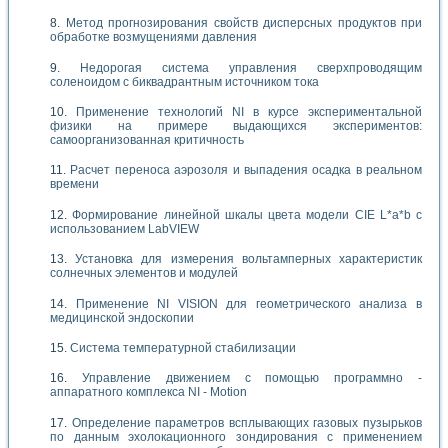
Метод прогнозирования свойств дисперсных продуктов при
обработке возмущениями давления
Недорогая система управления сверхпроводящим
соленоидом с биквадрантным источником тока
Применение технологий NI в курсе экспериментальной
физики на примере выдающихся экспериментов:
самоорганизованная критичность
Расчет переноса аэрозоля и выпадения осадка в реальном
времени
Формирование линейной шкалы цвета модели CIE L*a*b с
использованием LabVIEW
Установка для измерения вольтамперных характеристик
солнечных элементов и модулей
Применение NI VISION для геометрического анализа в
медицинской эндоскопии
Система температурной стабилизации
Управление движением с помощью программно -
аппаратного комплекса NI - Motion
Определение параметров всплывающих газовых пузырьков
по данным эхолокационного зондирования с применением