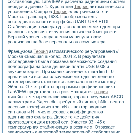
Универсальный стенд для исследования электрических ха
составляющую. LabVIEW в расчетах радиолиний систем
Лабораторные практикумы по информационно-измерител
передачи данных 1. Куропаткин
Теория
автоматического
управления. Сидоров
Теория
электрической тяги
Виртуальный измеритель частотных характеристик на осн
Москва: Транспорт, 1983. Преобразователь
Лабораторный практикум по основам теории Коммутации
последовательного интерфейса UART-USB FTDI.
Разработка виртуальной лабораторной работы «Имитаци
Стабилизация температуры аналоговым методом, при
Виртуальные практикумы по электротехнике в среде LabV
различных уровнях излучения оптической мощности.
Из опыта внедрения в рамках национального проекта «Об
Верхний уровень управления манипулятором
Исследование эффективности решателей обыкновенных 
реализован на базе персонального компьютера.
Опыт разработки LabVIEW лабораторных практикумов н
Проблемы повышения качества образования и подготовки
Французова
Теория
автоматического регулирования //
Москва «Высшая школа», 2004 2. В результате
Развитие LabVIEW лабораторного практикума по электр
исследования была показана возможность создания
Разработка виртуальной лаборатории по электротехнике 
полярографа на базе дешевой платы USB 6008 и
Усовершенствованные алгоритмы частотного анализа для
звуковой карты. При малых значениях шага lim h=0
Об опыте работы учебного центра «Технологии NATIONAL
практически все используемые методы численного
Технологии NI в магистерской программе «Прикладная фи
интегрирования становятся эквивалентными методу
Система диагностики двигателей постоянного тока
Эйлера. Отчет работы программы профилировщика
Автоматизированный стенд формирования электромагнитн
LabVIEW представлен на рис. Находится
теория
Лабораторный практикум по курсу ИИС на базе оборудов
линейных четырехполюсников, характеризуемых ABCD-
параметрами. Здесь dk -требуемый сигнал, hNk - вектор
Партнеры
весовых коэффициентов, xNk - вектор входных
Академические и отраслевые институты
сигналов и N - число весовых коэффициентов
Учебные заведения
адаптивного фильтра. Далее те же действия
Бизнес
производятся для второй оси. Участок 33 - 45 с
Контакты
температурная стабилизация в режиме х. Отражает
зависимость аналоговой температурной стабилизации