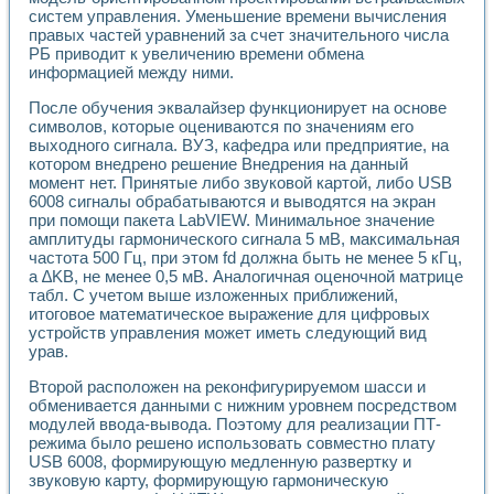
Применение LabVIEW для исследования течения в расши
систем управления. Уменьшение времени вычисления
Создание виртуальной работы «Изучение магнитных свой
правых частей уравнений за счет значительного числа
РБ приводит к увеличению времени обмена
Обратный маятник
информацией между ними.
Устройство для изучения основ интерфейсов обмена по п
Лабораторный практикум: изучение адиабатического расш
После обучения эквалайзер функционирует на основе
Стенд для исследования электрических переходных харак
символов, которые оцениваются по значениям его
Система статистической обработки результатов измерите
выходного сигнала. ВУЗ, кафедра или предприятие, на
Автоматизация лазерно-плазменных измерений с помощ
котором внедрено решение Внедрения на данный
Модельно-измерительный комплекс. Назначение. Состав.
момент нет. Принятые либо звуковой картой, либо USB
6008 сигналы обрабатываются и выводятся на экран
Использование технологий NATIONAL INSTRUMENTS для с
при помощи пакета LabVIEW. Минимальное значение
Учебный практикум "Спектральный и корреляционный ана
амплитуды гармонического сигнала 5 мВ, максимальная
Учебный стенд для исследования принципа действия унив
частота 500 Гц, при этом fd должна быть не менее 5 кГц,
Оборудование и программное обеспечение учебных лабор
а ∆KB, не менее 0,5 мВ. Аналогичная оценочной матрице
Виртуальный лабораторный практикум для изучения техн
табл. С учетом выше изложенных приближений,
Управление роботом ТУР-10 средствами LabVIEW
итоговое математическое выражение для цифровых
Аппаратно-программный комплекс для исследования АЧХ 
устройств управления может иметь следующий вид
Автоматизированный дистанционный лабораторный практи
урав.
Исследование возможности реставрации одномерных сигн
Второй расположен на реконфигурируемом шасси и
Использование технологий NATIONAL INSTRUMENTS в оп
обменивается данными с нижним уровнем посредством
Разработка модификаций алгоритма полигармонической э
модулей ввода-вывода. Поэтому для реализации ПТ-
Учебный стенд для исследования принципа действия унив
режима было решено использовать совместно плату
Виртуальная система поддержки принимаемых решений в
USB 6008, формирующую медленную развертку и
Преемственность дисциплин «Моделирование систем» и «
звуковую карту, формирующую гармоническую