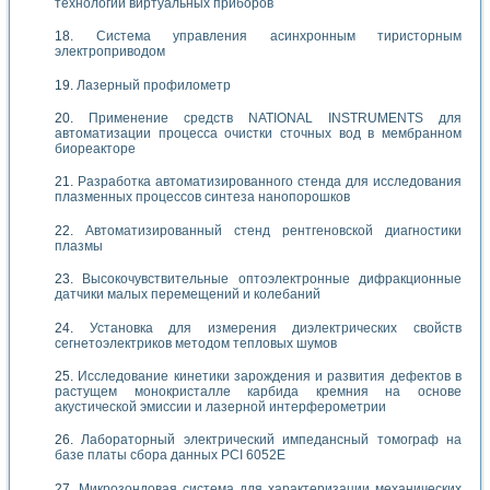
технологии виртуальных приборов
Система управления асинхронным тиристорным
электроприводом
Лазерный профилометр
Применение средств NATIONAL INSTRUMENTS для
автоматизации процесса очистки сточных вод в мембранном
биореакторе
Разработка автоматизированного стенда для исследования
плазменных процессов синтеза нанопорошков
Автоматизированный стенд рентгеновской диагностики
плазмы
Высокочувствительные оптоэлектронные дифракционные
датчики малых перемещений и колебаний
Установка для измерения диэлектрических свойств
сегнетоэлектриков методом тепловых шумов
Исследование кинетики зарождения и развития дефектов в
растущем монокристалле карбида кремния на основе
акустической эмиссии и лазерной интерферометрии
Лабораторный электрический импедансный томограф на
базе платы сбора данных PCI 6052E
Микрозондовая система для характеризации механических