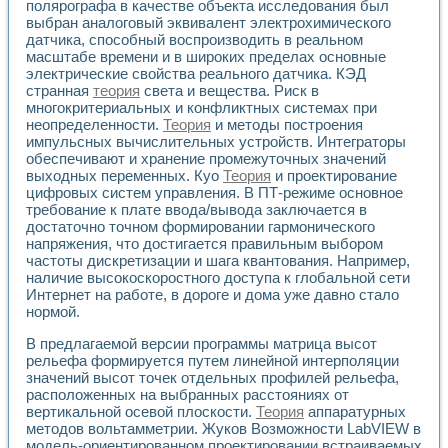
Разработка виртуальных тренажеров путем моделировани
полярографа в качестве объекта исследования был
выбран аналоговый эквивалент электрохимического
Система блокировок, сигнализации и защиты ускорителя 
датчика, способный воспроизводить в реальном
Система сбора данных и управления процессом цементир
масштабе времени и в широких пределах основные
Управление температурой газовой среды специальной ба
электрические свойства реального датчика. КЭД
Разработка программного обеспечения с использованием
странная
теория
света и вещества. Риск в
Использование технологий NATIONAL INSTRUMENTS при ра
многокритериальных и конфликтных системах при
Оборудование для промышленной термотрансферной мар
неопределенности.
Теория
и методы построения
Автоматизация реометрических исследований на базе La
импульсных вычислительных устройств. Интеграторы
Применение измерителя иммитанса для исследова¬ния эле
обеспечивают и хранение промежуточных значений
Исследование электромагнитных переходных процессов при
выходных переменных. Куо
Теория
и проектирование
цифровых систем управления. В ПТ-режиме основное
Стенд для исследования электрических переходных харак
требование к плате ввода/вывода заключается в
Автоматизация контроля сварных швов на базе техноло
достаточно точном формировании гармонического
Измерительный контроль с применением неиндустриальны
напряжения, что достигается правильным выбором
Моделирование надежности и эффективности систем упра
частоты дискретизации и шага квантования. Например,
Лабораторные практикумы и учебные стенды
наличие высокоскоростного доступа к глобальной сети
Автоматизация лабораторного стенда по измерению проф
Интернет на работе, в дороге и дома уже давно стало
Автоматизированные лабораторные комплексы для вузов,
нормой.
Виртуальный прибор для исследования нелинейных рези
В предлагаемой версии программы матрица высот
Использование виртуальных приборов в процесе изучения
рельефа формируется путем линейной интерполяции
Использование программ ELECTRONICS WORKBENCH-MULTI
значений высот точек отдельных профилей рельефа,
Лабораторный практикум по дисциплине «Цифровые вычис
расположенных на выбранных расстояниях от
Лабораторный практикум по ИНС на основе LabVIEW
вертикальной осевой плоскости.
Теория
аппаратурных
Лабораторный практикум по основам теории коммутации
методов вольтамметрии. Жуков Возможности LabVIEW в
Опыт использования NI LabVIEW для создания лабораторн
модель-ориентированном проектировании встраиваемых