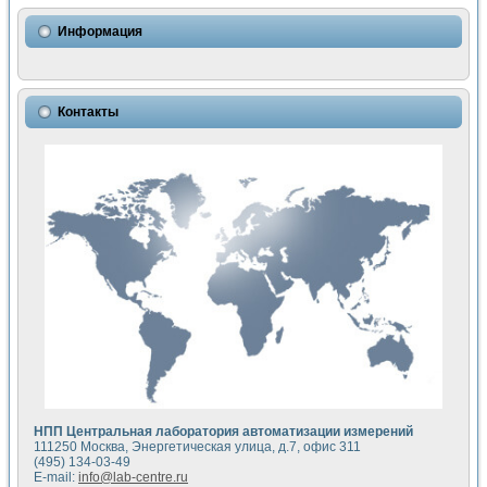
Использование NI LabVIEW для математического моделир
Исследовние возможности создания измерителя ВАХ фото
Информация
Математическое моделирование генератора сигналов - и
Моделирование и экспериментальное исследование линей
Применение осциллографического модуля с высоким разр
Симуляция отклика импульсного радиолокационного сигнал
Контакты
Автоматизация формирования уравнений состояния для и
Блок гальванической развязки для устройства сбора данн
Разработка автоматизированного стенда для измерения о
Применение среды LabVIEW для построения картины возб
Портативная система для определения показателей качес
Использование LabVIEW для управления источником пит
Устройство для снятия вольт-амперных характеристик со
Передовые научные технологии: нано-, фемто-, биотехнологи
Автоматизированная установка по измерению временных 
Автоматизированный лабораторный комплекс на базе Lab
Визуализация моделирования и оптимизации тепловой об
Виртуальный прибор для исследования функциональных в
Исследование возможности создания экономичного виртуа
Исследование кинетики движения макрочастиц в упорядо
Комплекс автоматизированной диагностики крови
НПП Центральная лаборатория автоматизации измерений
Метод прогнозирования свойств дисперсных продуктов п
111250 Москва, Энергетическая улица, д.7, офис 311
Недорогая система управления сверхпроводящим соленои
(495) 134-03-49
E-mail:
info@lab-centre.ru
Применение технологий NI в курсе экспериментальной фи