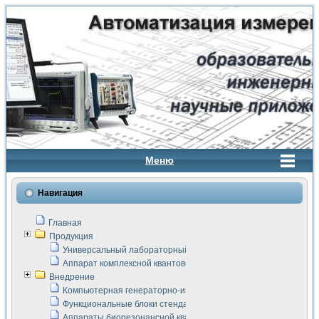
Меню
Навигация
Главная
Продукция
Универсальный лабораторный стенд "Сигнал-USB"
Аппарат комплексной квантовой терапии Интроскан
Внедрение
Компьютерная генераторно-измерительная система
Функциональные блоки стенда "Сигнал-USB"
Аппараты биорезонансной квантовой терапии серии СКАН