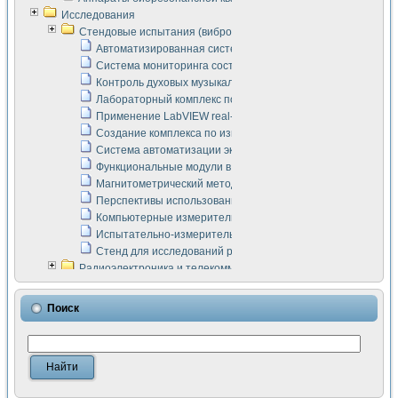
Исследования
Стендовые испытания (виброакустика, тензометрия и т.п.)
Автоматизированная система измерения параметров дизе
Система мониторинга состояния тяговых электродвигателей
Контроль духовых музыкальных инструментов
Лабораторный комплекс по исследованию элементной ба
Применение LabVIEW real-time module для моделирования
Создание комплекса по измерению скорости подвижного с
Система автоматизации экспериментальных исследований 
Функциональные модули в стандарте Nl SCXI для ультраз
Магнитометрический метод в дефектоскопии сварных шво
Перспективы использования машинного зрения в составе
Компьютерные измерительные системы для лабораторных
Испытательно-измерительный комплекс аппаратуры для о
Стенд для исследований рабочих процессов ДВС в динам
Радиоэлектроника и телекоммуникации
LabVIEW в расчетах радиолиний систем передачи данных
Аппаратно-программный комплекс для исследования АЧХ 
Поиск
Виртуальный лабораторный стенд для исследования пар
Измерение шумовых параметров операционных усилител
Измерительный преобразователь на основе цифровой обр
Инструменты для исследования выравнивания электричес
Инструменты для исследования компенсации эхо-сигнало