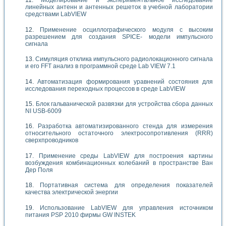
Моделирование и экспериментальное исследование
линейных антенн и антенных решеток в учебной лаборатории
средствами LabVIEW
Применение осциллографического модуля с высоким
разрешением для создания SPICE- модели импульсного
сигнала
Симуляция отклика импульсного радиолокационного сигнала
и его FFT анализ в программной среде Lab VIEW 7.1
Автоматизация формирования уравнений состояния для
исследования переходных процессов в среде LabVIEW
Блок гальванической развязки для устройства сбора данных
NI USB-6009
Разработка автоматизированного стенда для измерения
относительного остаточного электросопротивления (RRR)
сверхпроводников
Применение среды LabVIEW для построения картины
возбуждения комбинационных колебаний в пространстве Ван
Дер Поля
Портативная система для определения показателей
качества электрической энергии
Использование LabVIEW для управления источником
питания PSP 2010 фирмы GW INSTEK