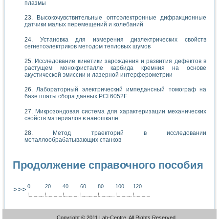
плазмы
Высокочувствительные оптоэлектронные дифракционные
датчики малых перемещений и колебаний
Установка для измерения диэлектрических свойств
сегнетоэлектриков методом тепловых шумов
Исследование кинетики зарождения и развития дефектов в
растущем монокристалле карбида кремния на основе
акустической эмиссии и лазерной интерферометрии
Лабораторный электрический импедансный томограф на
базе платы сбора данных PCI 6052E
Микрозондовая система для характеризации механических
свойств материалов в наношкале
Метод траекторий в исследовании
металлообрабатывающих станков
Продолжение справочного пособия
0
20
40
60
80
100
120
>>>
!
.
.
.
.
.
.
.
.
.
.
.
.
.
.
.
.
.
.
.
!
.
.
.
.
.
.
.
.
.
.
.
.
.
.
.
.
.
.
.
!
.
.
.
.
.
.
.
.
.
.
.
.
.
.
.
.
.
.
.
!
.
.
.
.
.
.
.
.
.
.
.
.
.
.
.
.
.
.
.
!
.
.
.
.
.
.
.
.
.
.
.
.
.
.
.
.
.
.
.
!
.
.
.
.
.
.
.
.
.
.
.
.
.
.
.
.
.
.
.
!
.
.
.
.
.
.
.
.
.
.
.
.
.
.
.
.
.
.
.
Copyright © 2011 Lab-Centre. All Rights Reserved.