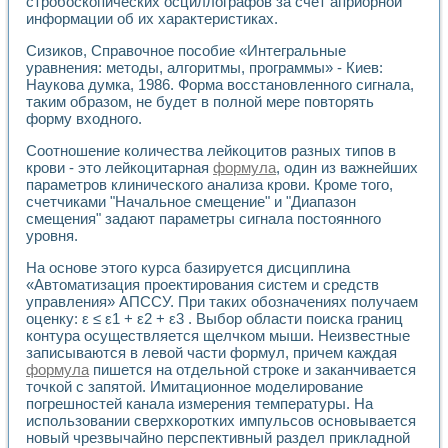
стробоскопических осциллографов за счет априорной
информации об их характеристиках.
Сизиков, Справочное пособие «Интегральные
уравнения: методы, алгоритмы, программы» - Киев:
Наукова думка, 1986. Форма восстановленного сигнала,
таким образом, не будет в полной мере повторять
форму входного.
Соотношение количества лейкоцитов разных типов в
крови - это лейкоцитарная
формула
, один из важнейших
параметров клинического анализа крови. Кроме того,
счетчиками "Начальное смещение" и "Диапазон
смещения" задают параметры сигнала постоянного
уровня.
На основе этого курса базируется дисциплина
«Автоматизация проектирования систем и средств
управления» АПССУ. При таких обозначениях получаем
оценку: ε ≤ ε1 + ε2 + ε3 . Выбор области поиска границ
контура осуществляется щелчком мыши. Неизвестные
записываются в левой части формул, причем каждая
формула
пишется на отдельной строке и заканчивается
точкой с запятой. Имитационное моделирование
погрешностей канала измерения температуры. На
использовании сверхкоротких импульсов основывается
новый чрезвычайно перспективный раздел прикладной