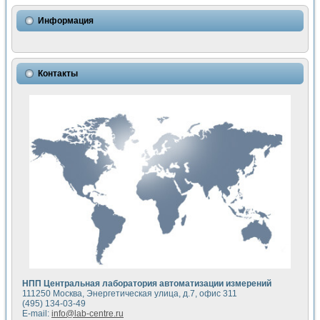
Использование NI LabVIEW для математического моделир
Исследовние возможности создания измерителя ВАХ фото
Информация
Математическое моделирование генератора сигналов - и
Моделирование и экспериментальное исследование линей
Применение осциллографического модуля с высоким разр
Симуляция отклика импульсного радиолокационного сигнал
Контакты
Автоматизация формирования уравнений состояния для и
Блок гальванической развязки для устройства сбора данн
Разработка автоматизированного стенда для измерения о
Применение среды LabVIEW для построения картины возб
Портативная система для определения показателей качес
Использование LabVIEW для управления источником пит
Устройство для снятия вольт-амперных характеристик со
Передовые научные технологии: нано-, фемто-, биотехнологи
Автоматизированная установка по измерению временных 
Автоматизированный лабораторный комплекс на базе Lab
Визуализация моделирования и оптимизации тепловой об
Виртуальный прибор для исследования функциональных в
Исследование возможности создания экономичного виртуа
Исследование кинетики движения макрочастиц в упорядо
Комплекс автоматизированной диагностики крови
НПП Центральная лаборатория автоматизации измерений
Метод прогнозирования свойств дисперсных продуктов п
111250 Москва, Энергетическая улица, д.7, офис 311
Недорогая система управления сверхпроводящим соленои
(495) 134-03-49
E-mail:
info@lab-centre.ru
Применение технологий NI в курсе экспериментальной фи