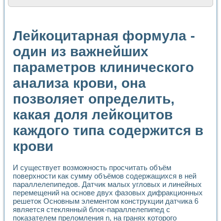
Расчет переноса аэрозоля и выпадения осадка в реально
Формирование линейной шкалы цвета модели CIE L*a*b с
Установка для измерения вольтамперных характеристик с
Лейкоцитарная формула -
Применение NI VISION для геометрического анализа в ме
Система температурной стабилизации
один из важнейших
Управление движением с помощью программно - аппаратног
параметров клинического
Определение параметров всплывающих газовых пузырьков
Система управления асинхронным тиристорным электроп
анализа крови, она
Лазерный профилометр
Применение средств NATIONAL INSTRUMENTS для автомат
позволяет определить,
Разработка автоматизированного стенда для исследован
Автоматизированный стенд рентгеновской диагностики п
какая доля лейкоцитов
Высокочувствительные оптоэлектронные дифракционные 
каждого типа содержится в
Установка для измерения диэлектрических свойств сегне
Исследование кинетики зарождения и развития дефектов 
крови
Лабораторный электрический импедансный томограф на б
Микрозондовая система для характеризации механических
Метод траекторий в исследовании металлообрабатывающ
И существует возможность просчитать объём
поверхности как сумму объёмов содержащихся в ней
Промышленная автоматизация
параллелепипедов. Датчик малых угловых и линейных
Автоматизация технологических процессов получения дис
перемещений на основе двух фазовых дифракционных
Использование систем технического зрения для контроля
решеток Основным элементом конструкции датчика 6
Исследование электромагнитных переходных процессов при
является стеклянный блок-параллелепипед с
Применение LabVIEW при разработке обучающих информа
показателем преломления n, на гранях которого