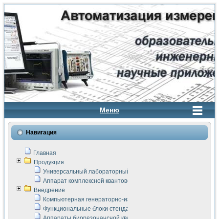
Меню
Навигация
Главная
Продукция
Универсальный лабораторный стенд "Сигнал-USB"
Аппарат комплексной квантовой терапии Интроскан
Внедрение
Компьютерная генераторно-измерительная система
Функциональные блоки стенда "Сигнал-USB"
Аппараты биорезонансной квантовой терапии серии СКАН