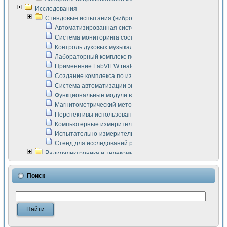
Исследования
Стендовые испытания (виброакустика, тензометрия и т.п.)
Автоматизированная система измерения параметров дизе
Система мониторинга состояния тяговых электродвигателей
Контроль духовых музыкальных инструментов
Лабораторный комплекс по исследованию элементной ба
Применение LabVIEW real-time module для моделирования
Создание комплекса по измерению скорости подвижного с
Система автоматизации экспериментальных исследований 
Функциональные модули в стандарте Nl SCXI для ультраз
Магнитометрический метод в дефектоскопии сварных шво
Перспективы использования машинного зрения в составе
Компьютерные измерительные системы для лабораторных
Испытательно-измерительный комплекс аппаратуры для о
Стенд для исследований рабочих процессов ДВС в динам
Радиоэлектроника и телекоммуникации
LabVIEW в расчетах радиолиний систем передачи данных
Аппаратно-программный комплекс для исследования АЧХ 
Поиск
Виртуальный лабораторный стенд для исследования пар
Измерение шумовых параметров операционных усилител
Измерительный преобразователь на основе цифровой обр
Инструменты для исследования выравнивания электричес
Инструменты для исследования компенсации эхо-сигнало