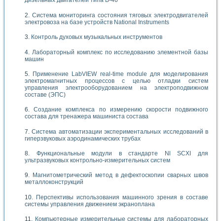
дизельных двигателей типа В-46
Система мониторинга состояния тяговых электродвигателей
электровоза на базе устройств National Instruments
Контроль духовых музыкальных инструментов
Лабораторный комплекс по исследованию элементной базы
машин
Применение LabVIEW real-time module для моделирования
электромагнитных процессов с целью отладки систем
управления электрооборудованием на электроподвижном
составе (ЭПС)
Создание комплекса по измерению скорости подвижного
состава для тренажера машиниста состава
Система автоматизации экспериментальных исследований в
гиперзвуковых аэродинамических трубах
Функциональные модули в стандарте Nl SCXI для
ультразвуковых контрольно-измерительных систем
Магнитометрический метод в дефектоскопии сварных швов
металлоконструкций
Перспективы использования машинного зрения в составе
системы управления движением экраноплана
Компьютерные измерительные системы для лабораторных