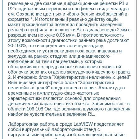
Разработка виртуальных тренажеров путем моделировани
размещены две фазовые дифракционные решетки Р1 и
Система блокировок, сигнализации и защиты ускорителя 
Р2 с одинаковым периодом и профилем в виде меандра
Система сбора данных и управления процессом цементир
см. Сохранение цветных и чёрно-белых изображений в
Управление температурой газовой среды специальной ба
форматах *. Изготовленный реально действующий
макет профилометра позволял проводить измерения
Разработка программного обеспечения с использованием
рельефа профиля поверхности ∆х в диапазоне до 2 мм с
Использование технологий NATIONAL INSTRUMENTS при ра
разрешением не хуже 0,05 мкм. В противоположность
Оборудование для промышленной термотрансферной мар
этому возможности диагностики раннего рака достигают
Автоматизация реометрических исследований на базе La
90-100%, что и определяет логичную задачу
Применение измерителя иммитанса для исследова¬ния эле
необходимости установки диагноза рака пищевода и
Исследование электромагнитных переходных процессов при
желудка на ранних стадиях или динамического
Стенд для исследования электрических переходных харак
наблюдения за теми пациентами, у которых
Автоматизация контроля сварных швов на базе техноло
обнаруживаются предраковые изменения слизистой
оболочки верхних отделов желудочно-кишечного тракта
Измерительный контроль с применением неиндустриальны
2. Интерфейс блока "Характеристики нелинейных цепей"
Моделирование надежности и эффективности систем упра
Внешний вид интерфейса блока "Характеристики
Лабораторные практикумы и учебные стенды
нелинейных цепей" представлена на рис. Амплитудно-
Автоматизация лабораторного стенда по измерению проф
временные и амплитудно-фазо-частотные
Автоматизированные лабораторные комплексы для вузов,
характеристики являются основой для определения
Виртуальный прибор для исследования нелинейных рези
динамических характеристик объекта. Зависимостью - в
Использование виртуальных приборов в процесе изучения
области 106-108 Ом, где величина шумового напряжения
Использование программ ELECTRONICS WORKBENCH-MULTI
наиболее чувствительна к величине RL.
Лабораторный практикум по дисциплине «Цифровые вычис
Лабораторная работа в среде LabVIEW представляет
Лабораторный практикум по ИНС на основе LabVIEW
собой виртуальный лабораторный стенд с
Лабораторный практикум по основам теории коммутации
виртуальными приборами, изображающими реальные
Опыт использования NI LabVIEW для создания лабораторн