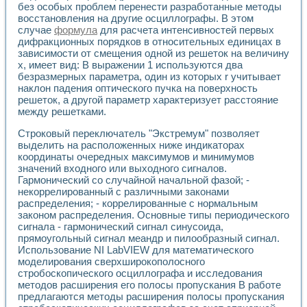
Универсальный стенд для исследования электрических ха
без особых проблем перенести разработанные методы
Лабораторные практикумы по информационно-измерител
восстановления на другие осциллографы. В этом
Виртуальный измеритель частотных характеристик на осн
случае
формула
для расчета интенсивностей первых
Лабораторный практикум по основам теории Коммутации
дифракционных порядков в относительных единицах в
Разработка виртуальной лабораторной работы «Имитаци
зависимости от смещения одной из решеток на величину
х, имеет вид: В выражении 1 используются два
Виртуальные практикумы по электротехнике в среде LabV
безразмерных параметра, один из которых r учитывает
Из опыта внедрения в рамках национального проекта «Об
наклон падения оптического пучка на поверхность
Исследование эффективности решателей обыкновенных 
решеток, а другой параметр характеризует расстояние
Опыт разработки LabVIEW лабораторных практикумов н
между решетками.
Проблемы повышения качества образования и подготовки
Развитие LabVIEW лабораторного практикума по электр
Строковый переключатель "Экстремум" позволяет
Разработка виртуальной лаборатории по электротехнике 
выделить на расположенных ниже индикаторах
координаты очередных максимумов и минимумов
Усовершенствованные алгоритмы частотного анализа для
значений входного или выходного сигналов.
Об опыте работы учебного центра «Технологии NATIONAL
Гармонический со случайной начальной фазой; -
Технологии NI в магистерской программе «Прикладная фи
некоррелированный с различными законами
Система диагностики двигателей постоянного тока
распределения; - коррелированные с нормальным
Автоматизированный стенд формирования электромагнитн
законом распределения. Основные типы периодического
Лабораторный практикум по курсу ИИС на базе оборудов
сигнала - гармонический сигнал синусоида,
Партнеры
прямоугольный сигнал меандр и пилообразный сигнал.
Академические и отраслевые институты
Использование NI LabVIEW для математического
Учебные заведения
моделирования сверхширокополосного
стробоскопического осциллографа и исследования
Бизнес
методов расширения его полосы пропускания В работе
Контакты
предлагаются методы расширения полосы пропускания