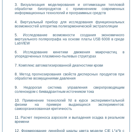
Визуализация моделирования и оптимизации тепловой
обработки биопродуктов с применением современных
информационных технологий и программных средств
Виртуальный прибор для исследования функциональных
возможностей алгоритма полигармонической экстраполяции
Исследование возможности создания экономичного
виртуального полярографа на основе платы USB 6008 в среде
LabVIEW
Исследование кинетики движения макрочастиц в
упорядоченных плазменно-пылевых структурах
Комплекс автоматизированной диагностики крови
Метод прогнозирования свойств дисперсных продуктов при
обработке возмущениями давления
Недорогая система управления сверхпроводящим
соленоидом с биквадрантным источником тока
Применение технологий NI в курсе экспериментальной
физики на примере выдающихся экспериментов:
самоорганизованная критичность
Расчет переноса аэрозоля и выпадения осадка в реальном
времени
Формирование линейной шкалы цвета модели CIE L*a*b с