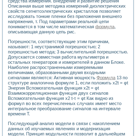
средства измерения. Внедрение и развитие решения
Применение LabVIEW для исследования течения в расши
Описанная выше методика измерений диэлектрических
Создание виртуальной работы «Изучение магнитных свой
свойств сегнетоэлектрических кристаллов позволяет
Обратный маятник
исследовать тонкие пленки без приложения внешнего
Устройство для изучения основ интерфейсов обмена по п
напряжения, т. Под параметрами реальной цепи
понимается в том числе математическая
формула
,
Лабораторный практикум: изучение адиабатического расш
описывающая данную цепь рис.
Стенд для исследования электрических переходных харак
Система статистической обработки результатов измерите
Погрешности, соответствующие этим причинам,
Автоматизация лазерно-плазменных измерений с помощ
называют: 1 неустранимой погрешностью; 2
Модельно-измерительный комплекс. Назначение. Состав.
погрешностью метода; 3 вычислительной погрешностью.
Использование технологий NATIONAL INSTRUMENTS для с
Допускается совместная работа мультиметра и
Учебный практикум "Спектральный и корреляционный ана
остальных генераторов и измерителей в данном Блоке.
Учебный стенд для исследования принципа действия унив
Наиболее распространенными измеряемыми
величинами, образованными двумя входными
Оборудование и программное обеспечение учебных лабор
сигналами являются: Активная мощность
Формула
13 по
Виртуальный лабораторный практикум для изучения техн
структуре аналогична формуле 1, если положить x2t = φt
Управление роботом ТУР-10 средствами LabVIEW
Энергия Вспомогательная функция x2t = φt
Аппаратно-программный комплекс для исследования АЧХ 
Взаимокорреляционная функция двух сигналов
Автоматизированный дистанционный лабораторный практи
Вспомогательная функция x2 t-τ = φt Как видно из
Исследование возможности реставрации одномерных сигн
формул во всех перечисленных случаях имеет место
Использование технологий NATIONAL INSTRUMENTS в оп
интегральное преобразование сигналов на интервале
Разработка модификаций алгоритма полигармонической э
времени Т.
Учебный стенд для исследования принципа действия унив
Последующий анализ модели в связи с накоплением
Виртуальная система поддержки принимаемых решений в
данных об изучаемых явлениях и модернизация
Преемственность дисциплин «Моделирование систем» и «
модели. Принцип модульности позволит в дальнейшем