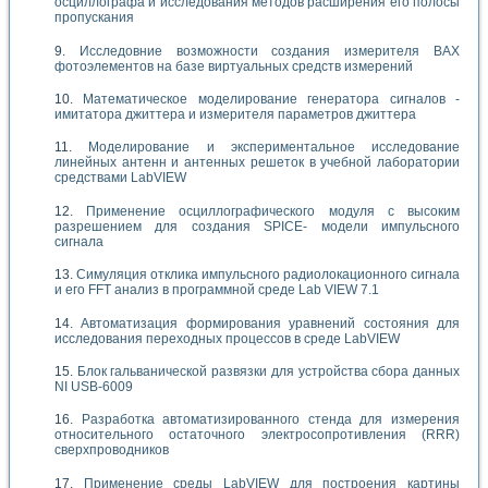
осциллографа и исследования методов расширения его полосы
пропускания
Исследовние возможности создания измерителя ВАХ
фотоэлементов на базе виртуальных средств измерений
Математическое моделирование генератора сигналов -
имитатора джиттера и измерителя параметров джиттера
Моделирование и экспериментальное исследование
линейных антенн и антенных решеток в учебной лаборатории
средствами LabVIEW
Применение осциллографического модуля с высоким
разрешением для создания SPICE- модели импульсного
сигнала
Симуляция отклика импульсного радиолокационного сигнала
и его FFT анализ в программной среде Lab VIEW 7.1
Автоматизация формирования уравнений состояния для
исследования переходных процессов в среде LabVIEW
Блок гальванической развязки для устройства сбора данных
NI USB-6009
Разработка автоматизированного стенда для измерения
относительного остаточного электросопротивления (RRR)
сверхпроводников
Применение среды LabVIEW для построения картины