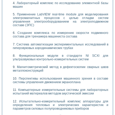
Лабораторный комплекс по исследованию элементной базы
машин
Применение LabVIEW real-time module для моделирования
электромагнитных процессов с целью отладки систем
управления электрооборудованием на электроподвижном
составе (ЭПС)
Создание комплекса по измерению скорости подвижного
состава для тренажера машиниста состава
Система автоматизации экспериментальных исследований в
гиперзвуковых аэродинамических трубах
Функциональные модули в стандарте Nl SCXI для
ультразвуковых контрольно-измерительных систем
Магнитометрический метод в дефектоскопии сварных швов
металлоконструкций
Перспективы использования машинного зрения в составе
системы управления движением экраноплана
Компьютерные измерительные системы для лабораторных
испытаний материалов методом акустической эмиссии
Испытательно-измерительный комплекс аппаратуры для
определения тепловых и электрических характеристик и
параметров силовых полупроводниковых приборов