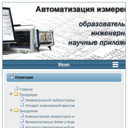
Меню
Навигация
Главная
Продукция
Универсальный лабораторный стенд "Сигнал-USB"
Аппарат комплексной квантовой терапии Интроскан
Внедрение
Компьютерная генераторно-измерительная система
Функциональные блоки стенда "Сигнал-USB"
Аппараты биорезонансной квантовой терапии серии СКАН