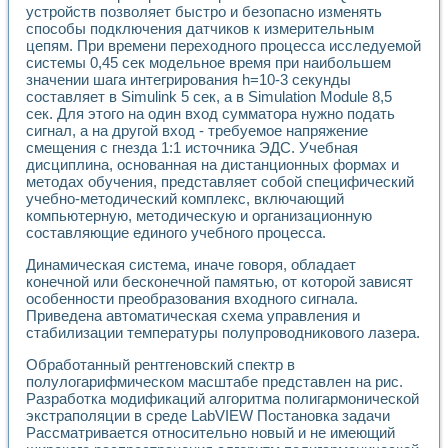
устройств позволяет быстро и безопасно изменять
способы подключения датчиков к измерительным
цепям. При времени переходного процесса исследуемой
системы 0,45 сек модельное время при наибольшем
значении шага интегрирования h=10-3 секунды
составляет в Simulink 5 сек, а в Simulation Module 8,5
сек. Для этого на один вход сумматора нужно подать
сигнал, а на другой вход - требуемое напряжение
смещения с гнезда 1:1 источника ЭДС. Учебная
дисциплина, основанная на дистанционных формах и
методах обучения, представляет собой специфический
учебно-методический комплекс, включающий
компьютерную, методическую и организационную
составляющие единого учебного процесса.
Динамическая система, иначе говоря, обладает
конечной или бесконечной памятью, от которой зависят
особенности преобразования входного сигнала.
Приведена автоматическая схема управления и
стабилизации температуры полупроводникового лазера.
Обработанный рентгеновский спектр в
полулогарифмическом масштабе представлен на рис.
Разработка модификаций алгоритма полигармонической
экстраполяции в среде LabVIEW Постановка задачи
Рассматривается относительно новый и не имеющий