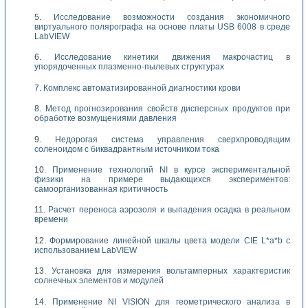
Исследование возможности создания экономичного
виртуального полярографа на основе платы USB 6008 в среде
LabVIEW
Исследование кинетики движения макрочастиц в
упорядоченных плазменно-пылевых структурах
Комплекс автоматизированной диагностики крови
Метод прогнозирования свойств дисперсных продуктов при
обработке возмущениями давления
Недорогая система управления сверхпроводящим
соленоидом с биквадрантным источником тока
Применение технологий NI в курсе экспериментальной
физики на примере выдающихся экспериментов:
самоорганизованная критичность
Расчет переноса аэрозоля и выпадения осадка в реальном
времени
Формирование линейной шкалы цвета модели CIE L*a*b с
использованием LabVIEW
Установка для измерения вольтамперных характеристик
солнечных элементов и модулей
Применение NI VISION для геометрического анализа в