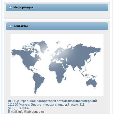
Использование NI LabVIEW для математического моделир
Исследовние возможности создания измерителя ВАХ фото
Информация
Математическое моделирование генератора сигналов - и
Моделирование и экспериментальное исследование линей
Применение осциллографического модуля с высоким разр
Симуляция отклика импульсного радиолокационного сигнал
Контакты
Автоматизация формирования уравнений состояния для и
Блок гальванической развязки для устройства сбора данн
Разработка автоматизированного стенда для измерения о
Применение среды LabVIEW для построения картины возб
Портативная система для определения показателей качес
Использование LabVIEW для управления источником пит
Устройство для снятия вольт-амперных характеристик со
Передовые научные технологии: нано-, фемто-, биотехнологи
Автоматизированная установка по измерению временных 
Автоматизированный лабораторный комплекс на базе Lab
Визуализация моделирования и оптимизации тепловой об
Виртуальный прибор для исследования функциональных в
Исследование возможности создания экономичного виртуа
Исследование кинетики движения макрочастиц в упорядо
Комплекс автоматизированной диагностики крови
НПП Центральная лаборатория автоматизации измерений
Метод прогнозирования свойств дисперсных продуктов п
111250 Москва, Энергетическая улица, д.7, офис 311
Недорогая система управления сверхпроводящим соленои
(495) 134-03-49
E-mail:
info@lab-centre.ru
Применение технологий NI в курсе экспериментальной фи