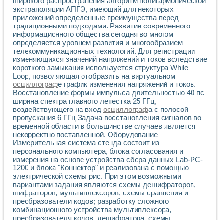
широкого распространения алгоритм полигармонической
экстраполяции АПГЭ, имеющий для некоторых
приложений определенные преимущества перед
традиционными подходами. Развитие современного
информационного общества сегодня во многом
определяется уровнем развития и многообразием
телекоммуникационных технологий. Для регистрации
изменяющихся значений напряжений и токов вследствие
короткого замыкания используется структура While
Loop, позволяющая отобразить на виртуальном
осциллограф
е график изменения напряжений и токов.
Восстановление формы импульса длительностью 40 пс
ширина спектра главного лепестка 25 ГГц,
воздействующего на вход
осциллограф
а с полосой
пропускания 6 ГГц Задача восстановления сигналов во
временной области в большинстве случаев является
некорректно поставленной. Оборудование
Измерительная система стенда состоит из
персонального компьютера, блока согласования и
измерения на основе устройства сбора данных Lab-PC-
1200 и блока "Коннектор" и реализована с помощью
электрической схемы рис. При этом возможными
вариантами задания являются схемы дешифраторов,
шифраторов, мультиплексоров, схемы сравнения и
преобразователи кодов; разработку сложного
комбинационного устройства мультиплексора,
преобразователя кодов, дешифратора, схемы