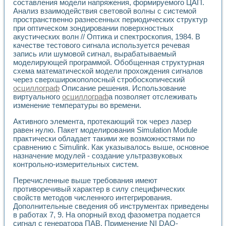
Универсальный стенд для исследования электрических ха
составления модели напряжения, формируемого ЦАП.
Лабораторные практикумы по информационно-измерител
Анализ взаимодействия световой волны с системой
пространственно разнесенных периодических структур
Виртуальный измеритель частотных характеристик на осн
при оптическом зондировании поверхностных
Лабораторный практикум по основам теории Коммутации
акустических волн // Оптика и спектроскопия, 1984. В
Разработка виртуальной лабораторной работы «Имитаци
качестве тестового сигнала используется речевая
Виртуальные практикумы по электротехнике в среде LabV
запись или шумовой сигнал, вырабатываемый
Из опыта внедрения в рамках национального проекта «Об
моделирующей программой. Обобщенная структурная
Исследование эффективности решателей обыкновенных 
схема математической модели прохождения сигналов
Опыт разработки LabVIEW лабораторных практикумов н
через сверхширокополосный стробоскопический
Проблемы повышения качества образования и подготовки
осциллограф
Описание решения. Использование
Развитие LabVIEW лабораторного практикума по электр
виртуального
осциллограф
а позволяет отслеживать
изменение температуры во времени.
Разработка виртуальной лаборатории по электротехнике 
Усовершенствованные алгоритмы частотного анализа для
Активного элемента, протекающий ток через лазер
Об опыте работы учебного центра «Технологии NATIONAL
равен нулю. Пакет моделирования Simulation Module
Технологии NI в магистерской программе «Прикладная фи
практически обладает такими же возможностями по
Система диагностики двигателей постоянного тока
сравнению с Simulink. Как указывалось выше, основное
Автоматизированный стенд формирования электромагнитн
назначение модулей - создание ультразвуковых
Лабораторный практикум по курсу ИИС на базе оборудов
контрольно-измерительных систем.
Партнеры
Перечисленные выше требования имеют
Академические и отраслевые институты
противоречивый характер в силу специфических
Учебные заведения
свойств методов численного интегрирования.
Бизнес
Дополнительные сведения об инструментах приведены
Контакты
в работах 7, 9. На опорный вход фазометра подается
сигнал с генератора ПАВ. Применение NI DAQ-