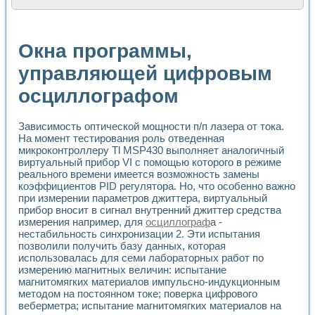
Расчет переноса аэрозоля и выпадения осадка в реально
Формирование линейной шкалы цвета модели CIE L*a*b с
Установка для измерения вольтамперных характеристик с
Окна программы,
Применение NI VISION для геометрического анализа в ме
Система температурной стабилизации
управляющей цифровым
Управление движением с помощью программно - аппаратног
осциллографом
Определение параметров всплывающих газовых пузырьков
Система управления асинхронным тиристорным электроп
Лазерный профилометр
Зависимость оптической мощности п/п лазера от тока.
Применение средств NATIONAL INSTRUMENTS для автомат
На момент тестирования роль отведенная
Разработка автоматизированного стенда для исследован
микроконтроллеру Tl MSP430 выполняет аналогичный
Автоматизированный стенд рентгеновской диагностики п
виртуальный прибор VI с помощью которого в режиме
Высокочувствительные оптоэлектронные дифракционные 
реального времени имеется возможность замены
Установка для измерения диэлектрических свойств сегне
коэффициентов PID регулятора. Но, что особенно важно
Исследование кинетики зарождения и развития дефектов 
при измерении параметров джиттера, виртуальный
прибор вносит в сигнал внутренний джиттер средства
Лабораторный электрический импедансный томограф на б
измерения например, для
осциллограф
а -
Микрозондовая система для характеризации механических
нестабильность синхронизации 2. Эти испытания
Метод траекторий в исследовании металлообрабатывающ
позволили получить базу данных, которая
Промышленная автоматизация
использовалась для семи лабораторных работ по
Автоматизация технологических процессов получения дис
измерению магнитных величин: испытание
Использование систем технического зрения для контроля
магнитомягких материалов импульсно-индукционным
Исследование электромагнитных переходных процессов при
методом на постоянном токе; поверка цифрового
Применение LabVIEW при разработке обучающих информа
веберметра; испытание магнитомягких материалов на