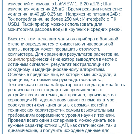
Применение LabVIEW для исследования течения в расши
измерений с помощью LabVIEW 1. B 20 дБ/В ; Шаг
изменения усиления 2,5 дБ ; Время реакции изменение
Создание виртуальной работы «Изучение магнитных свой
усиления на 40 дБ 0,25 мс ; Напряжение питания 24В ;
Обратный маятник
Ток потребления, не более 250 мА ; Интерфейс с ПК
Устройство для изучения основ интерфейсов обмена по п
USB1. Такой прибор можно использовать для
Лабораторный практикум: изучение адиабатического расш
мониторинга расхода воды в крупных и средних реках.
Стенд для исследования электрических переходных харак
Система статистической обработки результатов измерите
Вместе с тем, цена виртуального прибора в большой
Автоматизация лазерно-плазменных измерений с помощ
степени определяется стоимостью универсальной
платы, которая может превышать стоимость
Модельно-измерительный комплекс. Назначение. Состав.
компьютера. Для сравнения результатов расчетов на
Использование технологий NATIONAL INSTRUMENTS для с
осциллограф
ический индикатор выводятся вместе с
Учебный практикум "Спектральный и корреляционный ана
истинным сигналом, результат экстраполяции по
Учебный стенд для исследования принципа действия унив
исходному и модифицированному алгоритмам.
Оборудование и программное обеспечение учебных лабор
Основные предпосылки, из которых мы исходили, и
Виртуальный лабораторный практикум для изучения техн
принципы, которыми мы руководствовались: ;
Управление роботом ТУР-10 средствами LabVIEW
Техническая основа лабораторного стенда должна быть
Аппаратно-программный комплекс для исследования АЧХ 
реализована на стандартных промышленных
Автоматизированный дистанционный лабораторный практи
устройствах и системах, как правило, производства
корпорации NI, удовлетворяющих по номенклатуре,
Исследование возможности реставрации одномерных сигн
совокупности функциональных возможностей и
Использование технологий NATIONAL INSTRUMENTS в оп
технических характеристик самым взыскательным
Разработка модификаций алгоритма полигармонической э
требованиям современного уровня науки и техники.
Учебный стенд для исследования принципа действия унив
Проведя всего один эксперимент, можно узнать все
Виртуальная система поддержки принимаемых решений в
нужные характеристики ЦАП, как статические, так и
Преемственность дисциплин «Моделирование систем» и «
динамические, и получить исходные данные для