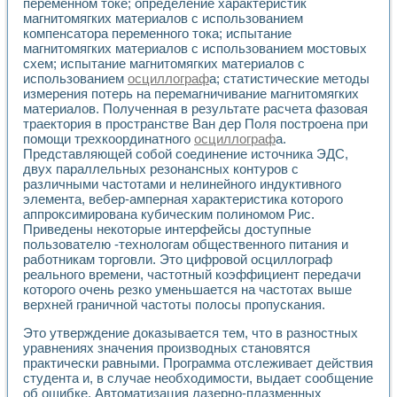
переменном токе; определение характеристик
Разработка виртуальных тренажеров путем моделировани
магнитомягких материалов с использованием
Система блокировок, сигнализации и защиты ускорителя 
компенсатора переменного тока; испытание
Система сбора данных и управления процессом цементир
магнитомягких материалов с использованием мостовых
Управление температурой газовой среды специальной ба
схем; испытание магнитомягких материалов с
Разработка программного обеспечения с использованием
использованием
осциллограф
а; статистические методы
Использование технологий NATIONAL INSTRUMENTS при ра
измерения потерь на перемагничивание магнитомягких
Оборудование для промышленной термотрансферной мар
материалов. Полученная в результате расчета фазовая
Автоматизация реометрических исследований на базе La
траектория в пространстве Ван дер Поля построена при
Применение измерителя иммитанса для исследова¬ния эле
помощи трехкоординатного
осциллограф
а.
Представляющей собой соединение источника ЭДС,
Исследование электромагнитных переходных процессов при
двух параллельных резонансных контуров с
Стенд для исследования электрических переходных харак
различными частотами и нелинейного индуктивного
Автоматизация контроля сварных швов на базе техноло
элемента, вебер-амперная характеристика которого
Измерительный контроль с применением неиндустриальны
аппроксимирована кубическим полиномом Рис.
Моделирование надежности и эффективности систем упра
Приведены некоторые интерфейсы доступные
Лабораторные практикумы и учебные стенды
пользователю -технологам общественного питания и
Автоматизация лабораторного стенда по измерению проф
работникам торговли. Это цифровой осциллограф
Автоматизированные лабораторные комплексы для вузов,
реального времени, частотный коэффициент передачи
которого очень резко уменьшается на частотах выше
Виртуальный прибор для исследования нелинейных рези
верхней граничной частоты полосы пропускания.
Использование виртуальных приборов в процесе изучения
Использование программ ELECTRONICS WORKBENCH-MULTI
Это утверждение доказывается тем, что в разностных
Лабораторный практикум по дисциплине «Цифровые вычис
уравнениях значения производных становятся
Лабораторный практикум по ИНС на основе LabVIEW
практически равными. Программа отслеживает действия
Лабораторный практикум по основам теории коммутации
студента и, в случае необходимости, выдает сообщение
Опыт использования NI LabVIEW для создания лабораторн
об ошибке. Автоматизация лазерно-плазменных