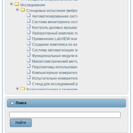
Исследования
Стендовые испытания (виброакустика, тензометрия и т.п.)
Автоматизированная система измерения параметров дизе
Система мониторинга состояния тяговых электродвигателей
Контроль духовых музыкальных инструментов
Лабораторный комплекс по исследованию элементной ба
Применение LabVIEW real-time module для моделирования
Создание комплекса по измерению скорости подвижного с
Система автоматизации экспериментальных исследований 
Функциональные модули в стандарте Nl SCXI для ультраз
Магнитометрический метод в дефектоскопии сварных шво
Перспективы использования машинного зрения в составе
Компьютерные измерительные системы для лабораторных
Испытательно-измерительный комплекс аппаратуры для о
Стенд для исследований рабочих процессов ДВС в динам
Радиоэлектроника и телекоммуникации
LabVIEW в расчетах радиолиний систем передачи данных
Аппаратно-программный комплекс для исследования АЧХ 
Поиск
Виртуальный лабораторный стенд для исследования пар
Измерение шумовых параметров операционных усилител
Измерительный преобразователь на основе цифровой обр
Инструменты для исследования выравнивания электричес
Инструменты для исследования компенсации эхо-сигнало