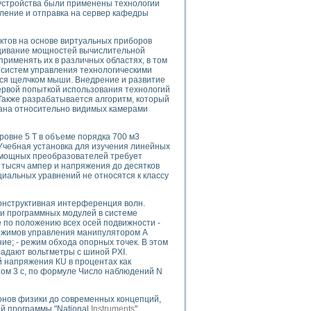
 устройства были применены технологии
ление и отправка на сервер кафедры
ктов на основе виртуальных приборов
ащивание мощностей вычислительной
uments
рименять их в различных областях, в том
систем управления технологическими
тся щелчком мыши. Внедрение и развитие
ервой попыткой использования технологий
 систем управления электрооборудованием на электроподвижном составе (Э
Также разрабатывается алгоритм, который
ана относительно видимых камерами
овне 5 Т в объеме порядка 700 м3
Учебная установка для изучения линейных
 мощных преобразователей требует
 тысяч ампер и напряжения до десятков
 эмиссии
иальных уравнений не относятся к классу
ристик и параметров силовых полупроводниковых приборов
онструктивная интерференция волн.
и программных модулей в системе
 по положению всех осей подвижности -
режимов управления манипулятором А
ние; - режим обхода опорных точек. В этом
адают вольтметры с шиной PXI.
 напряжения КU в процентах как
едств NATIONAL INSTRUMENTS
ном 3 с, по формуле Число наблюдений N
конов физики до современных концепций,
ой программы "National
Instruments
".