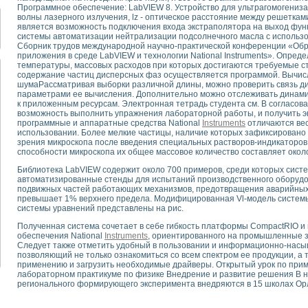
для математического моделирования сверхширокополосного стробоскопическ
Программное обеспечение: LabVIEW 8. Устройство для ультрагомогенизац
волны лазерного излучения, lz - оптическое расстояние между решеткам
оздания измерителя ВАХ фотоэлементов на базе виртуальных средств изме
является возможность подключения входа экстраполятора на выход фун
ие генератора сигналов - имитатора джиттера и измерителя параметров д
системы автоматизации нейтрализации подсолнечного масла с использо
нтальное исследование линейных антенн и антенных решеток в учебной ла
Сборник трудов международной научно-практической конференции «Обр
приложения в среде LabVIEW и технологии National Instruments». Опре
ского модуля с высоким разрешением для создания SPICE- модели импульсн
температуры, массовых расходов при которых достигаются требуемые с
ого радиолокационного сигнала и его FFT анализ в программной среде Lab V
содержание частиц дисперсных фаз осуществляется программой. Вычис
я уравнений состояния для исследования переходных процессов в среде L
шумаРассматривая выборки различной длины, можно проверить связь д
параметрами ее вычисления. Дополнительно можно отслеживать динамик
ки для устройства сбора данных NI USB-6009
к приложенным ресурсам. Электронная тетрадь студента см. В согласов
ного стенда для измерения относительного остаточного электросопротивле
возможность выполнить упражнения лабораторной работы, и получить э
для построения картины возбуждения комбинационных колебаний в простра
программные и аппаратные средства National
Instruments
отличаются вес
использовании. Более мелкие частицы, наличие которых зафиксировано 
ределения показателей качества электрической энергии
зрения микроскопа после введения специальных растворов-индикатор
 управления источником питания PSP 2010 фирмы GW INSTEK
способности микроскопа их общее массовое количество составляет около
т-амперных характеристик солнечных модулей на базе USB-6008
Библиотека LabVIEW содержит около 700 примеров, среди которых сист
 нано-, фемто-, биотехнологии и мехатроника
автоматизированные стенды для испытаний производственного оборудо
вка по измерению временных характеристик реверсивных сред
подвижных частей работающих механизмов, предотвращения аварийных 
превышает 1% верхнего предела. Модифицированная Vl-модель систем
торный комплекс на базе LabVIEW для исследования наноструктур
системы уравнений представлены на рис.
я и оптимизации тепловой обработки биопродуктов с применением совреме
Полученная система сочетает в себе гибкость платформы CompactRIO 
следования функциональных возможностей алгоритма полигармонической эк
обеспечения National
Instruments
, ориентированного на промышленные з
оздания экономичного виртуального полярографа на основе платы USB 6008
Следует также отметить удобный в пользовании и информационно-насыщ
жения макрочастиц в упорядоченных плазменно-пылевых структурах
позволяющий не только ознакомиться со всем спектром ее продукции, а
применению и загрузить необходимые драйверы. Открытый урок по при
й диагностики крови
лабораторном практикуме по физике Внедрение и развитие решения В н
йств дисперсных продуктов при обработке возмущениями давления
регионального формирующего эксперимента внедряются в 15 школах Орл
ния сверхпроводящим соленоидом с биквадрантным источником тока
 курсе экспериментальной физики на примере выдающихся экспериментов: с