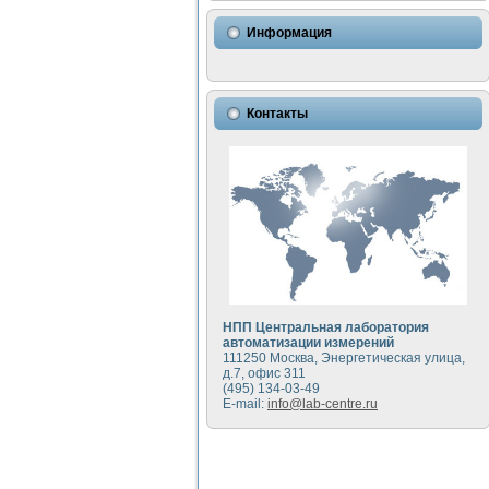
Использование NI LabVIEW 
Исследовние возможности с
Информация
Математическое моделирован
Моделирование и экспериме
Применение осциллографиче
Симуляция отклика импульсн
Контакты
Автоматизация формировани
Блок гальванической развяз
Разработка автоматизирован
Применение среды LabVIEW 
Портативная система для оп
Использование LabVIEW для
Устройство для снятия воль
Передовые научные технологии:
Автоматизированная устано
Автоматизированный лабора
НПП Центральная лаборатория
Визуализация моделировани
автоматизации измерений
111250 Москва, Энергетическая улица,
Виртуальный прибор для ис
д.7, офис 311
Исследование возможности с
(495) 134-03-49
Исследование кинетики дви
E-mail:
info@lab-centre.ru
Комплекс автоматизированно
Метод прогнозирования сво
Недорогая система управле
Применение технологий NI в