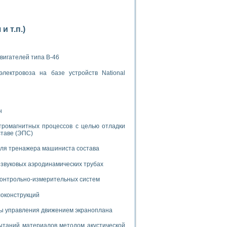
 т.п.)
вигателей типа В-46
применением технологии виртуальных приборов
лектровоза на базе устройств National
ранном биореакторе
в
н
тромагнитных процессов с целью отладки
ставе (ЭПС)
 основе акустической эмиссии и лазерной интерферометрии
для тренажера машиниста состава
звуковых аэродинамических трубах
 контрольно-измерительных систем
боров
локонструкций
агрузок
мы управления движением экраноплана
химических предприятий
таний материалов методом акустической