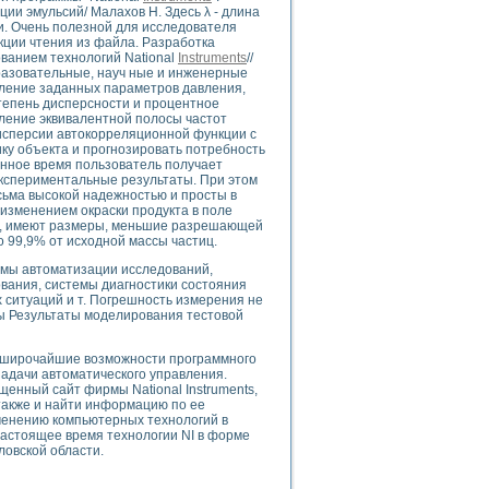
ого осциллографа и исследования методов расширения его полосы пропуска
ии эмульсий/ Малахов Н. Здесь λ - длина
и. Очень полезной для исследователя
рений
кции чтения из файла. Разработка
життера
ванием технологий National
Instruments
//
боратории средствами LabVIEW
азовательные, науч ные и инженерные
деление заданных параметров давления,
ого сигнала
тепень дисперсности и процентное
IEW 7.1
ление эквивалентной полосы частот
abVIEW
исперсии автокорреляционной функции с
у объекта и прогнозировать потребность
анное время пользователь получает
ния (RRR) сверхпроводников
кспериментальные результаты. При этом
нстве Ван Дер Поля
ьма высокой надежностью и просты в
изменением окраски продукта в поле
ов, имеют размеры, меньшие разрешающей
 99,9% от исходной массы частиц.
емы автоматизации исследований,
вания, системы диагностики состояния
ситуаций и т. Погрешность измерения не
ы Результаты моделирования тестовой
нных информационных технологий и программных средств
и широчайшие возможности программного
страполяции
адачи автоматического управления.
 в среде LabVIEW
енный сайт фирмы National Instruments,
 также и найти информацию по ее
менению компьютерных технологий в
астоящее время технологии NI в форме
овской области.
амоорганизованная критичность