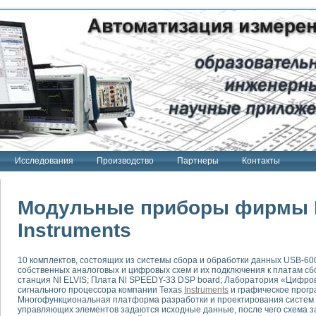
Исследования
Производство
Партнеры
Контакты
Модульные приборы фирмы N
Instruments
тенд "Сигнал-USB"
10 комплектов, состоящих из системы сбора и обработки данных USB-60
 терапии Интроскан
собственных аналоговых и цифровых схем и их подключения к платам с
станция Nl ELVIS; Плата Nl SPEEDY-33 DSP board; Лаборатория «Цифров
ерительная система
сигнального процессора компании Texas
Instruments
и графическое прог
Многофункциональная платформа разработки и проектирования систем с
Сигнал-USB"
управляющих элементов задаются исходные данные, после чего схема з
товой терапии серии СКАН