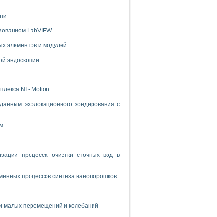
ени
ьзованием LabVIEW
ых элементов и модулей
ой эндоскопии
лекса NI - Motion
данным эхолокационного зондирования с
ом
ации процесса очистки сточных вод в
зменных процессов синтеза нанопорошков
и малых перемещений и колебаний