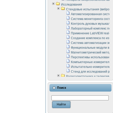
Исследования
Стендовые испытания (виброакус
Автоматизированная систем
Система мониторинга состоян
Контроль духовых музыкаль
Лабораторный комплекс по 
Применение LabVIEW real-ti
Создание комплекса по изме
Система автоматизации эксп
Функциональные модули в ст
Магнитометрический метод 
Перспективы использования
Компьютерные измерительны
Испытательно-измерительны
Стенд для исследований раб
Радиоэлектроника и телекомму
LabVIEW в расчетах радиол
Аппаратно-программный ком
Поиск
Виртуальный лабораторный 
Измерение шумовых параме
Измерительный преобразова
Инструменты для исследова
Инструменты для исследова