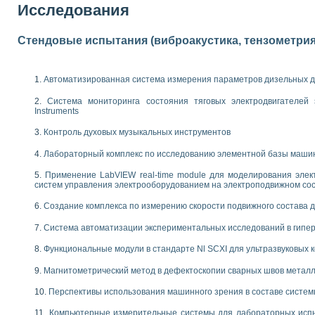
Исследования
 выпадения осадка в реальном времени
лы цвета модели CIE L*a*b с использованием LabVIEW
льтамперных характеристик солнечных элементов и модулей
Стендовые испытания (виброакустика, тензометрия и
еометрического анализа в медицинской эндоскопии
билизации
ощью программно - аппаратного комплекса NI - Motion
Автоматизированная система измерения параметров дизельных д
плывающих газовых пузырьков по данным эхолокационного зондирования с 
Система мониторинга состояния тяговых электродвигателей э
онным тиристорным электроприводом
Instruments
AL INSTRUMENTS для автоматизации процесса очистки сточных вод в мемб
Контроль духовых музыкальных инструментов
нного стенда для исследования плазменных процессов синтеза нанопорошко
Лабораторный комплекс по исследованию элементной базы маши
рентгеновской диагностики плазмы
электронные дифракционные датчики малых перемещений и колебаний
Применение LabVIEW real-time module для моделирования элек
электрических свойств сегнетоэлектриков методом тепловых шумов
систем управления электрооборудованием на электроподвижном со
ждения и развития дефектов в растущем монокристалле карбида кремния на
Создание комплекса по измерению скорости подвижного состава 
й импедансный томограф на базе платы сбора данных PCI 6052E
характеризации механических свойств материалов в наношкале
Система автоматизации экспериментальных исследований в гипер
овании металлообрабатывающих станков
Функциональные модули в стандарте Nl SCXI для ультразвуковых
ких процессов получения дисперсных продуктов на основе виртуальных при
Магнитометрический метод в дефектоскопии сварных швов метал
ческого зрения для контроля образцов
ных переходных процессов при коротких замыканиях в узлах электрических н
Перспективы использования машинного зрения в составе систе
зработке обучающих информационных систем и тренажеров для персонала 
Компьютерные измерительные системы для лабораторных испы