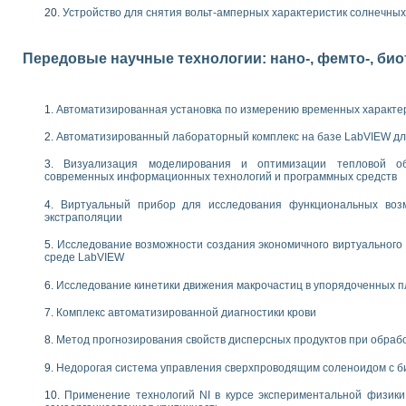
следования электрических характеристик газоразрядных и люминесцентных 
Устройство для снятия вольт-амперных характеристик солнечны
по информационно-измерительным системам (ИИС)
тотных характеристик на основе использования звуковой карты ПК
 основам теории Коммутации
Передовые научные технологии: нано-, фемто-, би
бораторной работы «Имитационное моделирование погрешностей канала из
электротехнике в среде LabVIEW
х национального проекта «Образование» технологий NATIONAL INSTRUMENTS 
Автоматизированная установка по измерению временных характе
ти решателей обыкновенных дифференциальных уравнений инструментальн
Автоматизированный лабораторный комплекс на базе LabVIEW дл
абораторных практикумов на кафедре информационных систем МИРЭА
ва образования и подготовки преподавателей для работы в ИКТ насыщенно
Визуализация моделирования и оптимизации тепловой о
рного практикума по электронике кафедры информационных систем МИРЭА
современных информационных технологий и программных средств
оратории по электротехнике в среде MULTISIM
Виртуальный прибор для исследования функциональных возм
итмы частотного анализа для LabWindows/CVI и LabVIEW
экстраполяции
центра «Технологии NATIONAL INSTRUMENTS» в ростовском колледже связи 
ой программе «Прикладная физика и физическая информатика» инновационно
Исследование возможности создания экономичного виртуального
среде LabVIEW
елей постоянного тока
формирования электромагнитного поля для испытаний изделий авионики
Исследование кинетики движения макрочастиц в упорядоченных 
 курсу ИИС на базе оборудования NI CompactDAQ
Комплекс автоматизированной диагностики крови
ституты
Метод прогнозирования свойств дисперсных продуктов при обра
Недорогая система управления сверхпроводящим соленоидом с б
Применение технологий NI в курсе экспериментальной физик