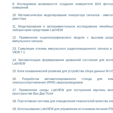
следования течения в расширяющемся канале
Исследовние возможности создания измерителя ВАХ фотоэ
измерений
ты «Изучение магнитных свойств ферромагнетиков. Петля гистерезиса» с и
Математическое моделирование генератора сигналов - имита
нов интерфейсов обмена по протоколам RS232 и GPIB / имитатор оконечного
джиттера
учение адиабатического расширения газов
Моделирование и экспериментальное исследование линейны
ктрических переходных характеристик асинхронных двигателей при пуске
лаборатории средствами LabVIEW
аботки результатов измерительного экспримента
азменных измерений с помощью LabVIEW
Применение осциллографического модуля с высоким раз
импульсного сигнала
мплекс. Назначение. Состав. Возможности
NATIONAL INSTRUMENTS для создания систем автоматизированного лаборат
Симуляция отклика импульсного радиолокационного сигнала и 
альный и корреляционный анализ"
VIEW 7.1
ания принципа действия универсального цифрового вольтметра
Автоматизация формирования уравнений состояния для иссл
е обеспечение учебных лабораторных стендов
LabVIEW
практикум для изучения технологии выращивания полупроводниковых и опти
 средствами LabVIEW
Блок гальванической развязки для устройства сбора данных NI U
плекс для исследования АЧХ и ФЧХ активных фильтров
Разработка автоматизированного стенда для изме
ционный лабораторный практикум по курсу «радиотехнические цепи и сигна
электросопротивления (RRR) сверхпроводников
реставрации одномерных сигналов на основе алгоритма полигармонической 
NATIONAL INSTRUMENTS в операционной системе LINUX
Применение среды LabVIEW для построения картины воз
пространстве Ван Дер Поля
горитма полигармонической экстраполяции в среде LabVIEW
ания принципа действия универсального цифрового вольтметра
Портативная система для определения показателей качества эл
ржки принимаемых решений в среде LabVIEW
 «Моделирование систем» и «Автоматизация проектирования систем и средс
Использование LabVIEW для управления источником питания P