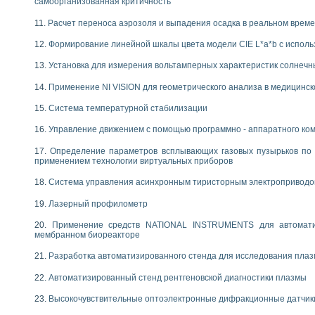
самоорганизованная критичность
Расчет переноса аэрозоля и выпадения осадка в реальном врем
Формирование линейной шкалы цвета модели CIE L*a*b с испол
Установка для измерения вольтамперных характеристик солнечн
Применение NI VISION для геометрического анализа в медицинск
Система температурной стабилизации
Управление движением с помощью программно - аппаратного комп
Определение параметров всплывающих газовых пузырьков по 
применением технологии виртуальных приборов
Система управления асинхронным тиристорным электропривод
Лазерный профилометр
Применение средств NATIONAL INSTRUMENTS для автоматиз
мембранном биореакторе
Разработка автоматизированного стенда для исследования пла
Автоматизированный стенд рентгеновской диагностики плазмы
Высокочувствительные оптоэлектронные дифракционные датчик