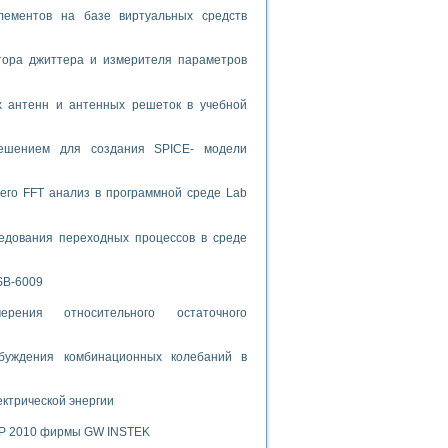
лементов на базе виртуальных средств
спользованием графической среды программирования LabVIEW
тора джиттера и измерителя параметров
 устройства по интерфейсу RS232
х антенн и антенных решеток в учебной
решением для создания SPICE- модели
орного практикума
его FFT анализ в программной среде Lab
едования переходных процессов в среде
ческих монокристаллов
SB-6009
рения относительного остаточного
лы»
экстраполяции
буждения комбинационных колебаний в
ектрической энергии
тв управления»
SP 2010 фирмы GW INSTEK