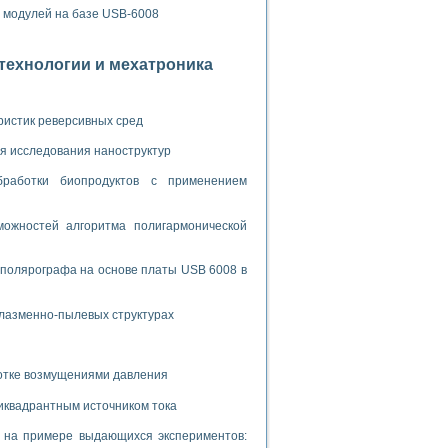
ламп
х модулей на базе USB-6008
отехнологии и мехатроника
мерения температуры» в среде LabVIEW
в Нижегородском госуниверситете им. Н.И. Лобачевского
ристик реверсивных сред
ых систем моделирования
я исследования наноструктур
й среде
бработки биопродуктов с применением
ожностей алгоритма полигармонической
и информатики
го образовательного проекта РУДН
 полярографа на основе платы USB 6008 в
плазменно-пылевых структурах
ботке возмущениями давления
иквадрантным источником тока
и на примере выдающихся экспериментов: