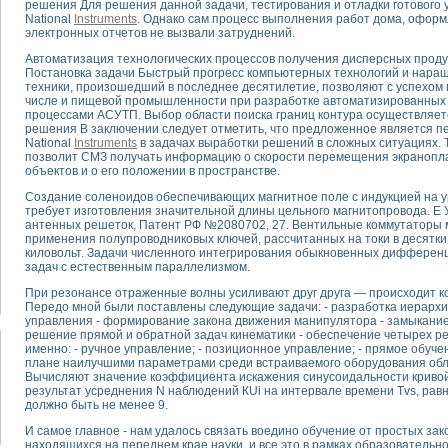
решения Для решения данной задачи, тестирования и отладки готового
National
Instruments
. Однако сам процесс выполнения работ дома, оформ
электронных отчетов не вызвали затруднений.
тика, тензометрия и т.п.)
а измерения параметров дизельных двигателей типа В-46
Автоматизация технологических процессов получения дисперсных проду
Постановка задачи Быстрый прогресс компьютерных технологий и нар
ия тяговых электродвигателей электровоза на базе устройств National Instr
техники, произошедший в последнее десятилетие, позволяют с успехом п
ных инструментов
числе и пищевой промышленности при разработке автоматизированных 
исследованию элементной базы машин
процессами АСУТП. Выбор области поиска границ контура осуществляе
решения В заключении следует отметить, что предложенное является п
me module для моделирования электромагнитных процессов с целью отладки
National
Instruments
в задачах выработки решений в сложных ситуациях. 
рению скорости подвижного состава для тренажера машиниста состава
позволит СМЗ получать информацию о скорости перемещения экранопл
ериментальных исследований в гиперзвуковых аэродинамических трубах
объектов и о его положении в пространстве.
андарте Nl SCXI для ультразвуковых контрольно-измерительных систем
Создание соленоидов обеспечивающих магнитное поле с индукцией на ур
в дефектоскопии сварных швов металлоконструкций
требует изготовления значительной длины цельного магнитопровода. Е 
антенных решеток, Патент РФ №2080702, 27. Вентильные коммутаторы
 машинного зрения в составе системы управления движением экраноплана
применения полупроводниковых ключей, рассчитанных на токи в десятки
е системы для лабораторных испытаний материалов методом акустической
киловольт. Задачи численного интегрирования обыкновенных дифференц
й комплекс аппаратуры для определения тепловых и электрических характе
задач с естественным параллелизмом.
очих процессов ДВС в динамических режимах
При резонансе отраженные волны усиливают друг друга — происходит к
никации
Передо мной были поставлены следующие задачи: - разработка иерархи
управления - формирование закона движения манипулятора - замыкание
иний систем передачи данных
решение прямой и обратной задач кинематики - обеспечение четырех 
плекс для исследования АЧХ и ФЧХ активных фильтров
именно: - ручное управление; - позиционное управление; - прямое обуче
стенд для исследования параметров двухполюсников резонансным методом
плане наилучшими параметрами среди встраиваемого оборудования обл
Вычисляют значение коэффициента искажения синусоидальности кривой
тров операционных усилителей с применением аппаратно-программных ср
результат усреднения N наблюдений КUi на интервале времени Tvs, рав
тель на основе цифровой обработки выборок мгновенных значений
должно быть не менее 9.
ния выравнивания электрических каналов
И самое главное - нам удалось связать воедино обучение от простых за
ния компенсации эхо-сигналов
находящихся на переднем крае науки, и все это в рамках образовательн