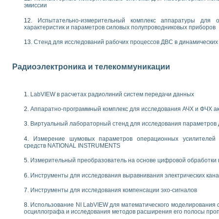
енажеров путем моделирования технологических процессов пищевых произво
эмиссии
изации и защиты ускорителя ЛУЭ-200
Испытательно-измерительный комплекс аппаратуры для о
равления процессом цементирования нефтегазовых скважин
характеристик и параметров силовых полупроводниковых приборов
азовой среды специальной барокамеры
еспечения с использованием среды графического программирования LabVIE
Стенд для исследований рабочих процессов ДВС в динамических
NATIONAL INSTRUMENTS при разработке автоматизированного комплекса для
енной термотрансферной маркировки изделий
Радиоэлектроника и телекоммуникации
ких исследований на базе LabVIEW
танса для исследова¬ния электрофизических свойств аморфного гидрогениз
ных переходных процессов при коротких замыканиях в узлах электрических н
LabVIEW в расчетах радиолиний систем передачи данных
ктрических переходных характеристик асинхронных двигателей при пуске
арных швов на базе технологий фирмы NATIONAL INSTRUMENTS
Аппаратно-программный комплекс для исследования АЧХ и ФЧХ а
применением неиндустриальных камер в производственных условиях
и эффективности систем управления в интегрированных средах
Виртуальный лабораторный стенд для исследования параметров
ебные стенды
Измерение шумовых параметров операционных усилителей 
го стенда по измерению профиля зеркальной антенны и построению диагра
средств NATIONAL INSTRUMENTS
торные комплексы для вузов, осуществляющих подготовку специалистов по
следования нелинейных резистивных цепей
Измерительный преобразователь на основе цифровой обработки 
приборов в процесе изучения специальных дисциплин в технических коллед
Инструменты для исследования выравнивания электрических кан
LECTRONICS WORKBENCH-MULTISIM для электротехнической подготовки инже
 дисциплине «Цифровые вычислительные устройства и микропроцессоры приб
Инструменты для исследования компенсации эхо-сигналов
 ИНС на основе LabVIEW
Использование NI LabVIEW для математического моделирования 
 основам теории коммутации
осциллографа и исследования методов расширения его полосы про
IEW для создания лабораторного практикума по измерениям магнитных вели