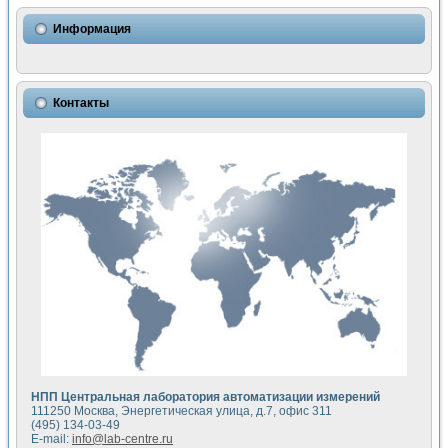
Использование NI LabVIEW для математического моделир
Исследовние возможности создания измерителя ВАХ фото
Информация
Математическое моделирование генератора сигналов - и
Моделирование и экспериментальное исследование линей
Применение осциллографического модуля с высоким разр
Симуляция отклика импульсного радиолокационного сигнал
Контакты
Автоматизация формирования уравнений состояния для и
Блок гальванической развязки для устройства сбора данн
Разработка автоматизированного стенда для измерения о
Применение среды LabVIEW для построения картины возб
Портативная система для определения показателей качес
Использование LabVIEW для управления источником пит
Устройство для снятия вольт-амперных характеристик со
Передовые научные технологии: нано-, фемто-, биотехнологи
Автоматизированная установка по измерению временных 
Автоматизированный лабораторный комплекс на базе Lab
Визуализация моделирования и оптимизации тепловой об
Виртуальный прибор для исследования функциональных в
Исследование возможности создания экономичного виртуа
Исследование кинетики движения макрочастиц в упорядо
Комплекс автоматизированной диагностики крови
НПП Центральная лаборатория автоматизации измерений
Метод прогнозирования свойств дисперсных продуктов п
111250 Москва, Энергетическая улица, д.7, офис 311
Недорогая система управления сверхпроводящим соленои
(495) 134-03-49
E-mail:
info@lab-centre.ru
Применение технологий NI в курсе экспериментальной фи