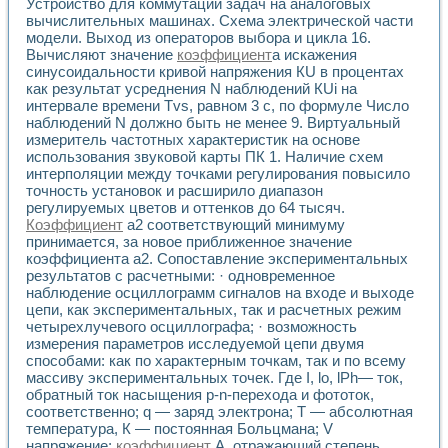
Устройство для коммутации задач на аналоговых
Разработка виртуальных тренажеров путем моделировани
вычислительных машинах. Схема электрической части
Система блокировок, сигнализации и защиты ускорителя 
модели. Выход из операторов выбора и цикла 16.
Система сбора данных и управления процессом цементир
Вычисляют значение
коэффициент
а искажения
Управление температурой газовой среды специальной ба
синусоидальности кривой напряжения КU в процентах
Разработка программного обеспечения с использованием
как результат усреднения N наблюдений КUi на
Использование технологий NATIONAL INSTRUMENTS при ра
интервале времени Tvs, равном 3 с, по формуле Число
Оборудование для промышленной термотрансферной мар
наблюдений N должно быть не менее 9. Виртуальный
Автоматизация реометрических исследований на базе La
измеритель частотных характеристик на основе
Применение измерителя иммитанса для исследова¬ния эле
использования звуковой карты ПК 1. Наличие схем
интерполяции между точками регулирования повысило
Исследование электромагнитных переходных процессов при
точность установок и расширило диапазон
Стенд для исследования электрических переходных харак
регулируемых цветов и оттенков до 64 тысяч.
Автоматизация контроля сварных швов на базе техноло
Коэффициент
a2 соответствующий минимуму
Измерительный контроль с применением неиндустриальны
принимается, за новое приближенное значение
Моделирование надежности и эффективности систем упра
коэффициента a2. Сопоставление экспериментальных
Лабораторные практикумы и учебные стенды
результатов с расчетными: · одновременное
Автоматизация лабораторного стенда по измерению проф
наблюдение осциллограмм сигналов на входе и выходе
Автоматизированные лабораторные комплексы для вузов,
цепи, как экспериментальных, так и расчетных режим
четырехлучевого осциллографа; · возможность
Виртуальный прибор для исследования нелинейных рези
измерения параметров исследуемой цепи двумя
Использование виртуальных приборов в процесе изучения
способами: как по характерным точкам, так и по всему
Использование программ ELECTRONICS WORKBENCH-MULTI
массиву экспериментальных точек. Где I, lo, lPh— ток,
Лабораторный практикум по дисциплине «Цифровые вычис
обратный ток насыщения p-n-перехода и фототок,
Лабораторный практикум по ИНС на основе LabVIEW
соответственно; q — заряд электрона; Т — абсолютная
Лабораторный практикум по основам теории коммутации
температура, К — постоянная Больцмана; V
Опыт использования NI LabVIEW для создания лабораторн
напряжение;
коэффициент
А, отражающий степень