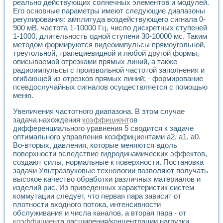
Универсальный стенд для исследования электрических ха
реально действующих солнечных элементов и модулей.
Лабораторные практикумы по информационно-измерител
Его основные параметры имеют следующие диапазоны
регулирования: амплитуда воздействующего сигнала 0-
Виртуальный измеритель частотных характеристик на осн
900 мВ, частота 1-10000 Гц, число дискретных ступеней
Лабораторный практикум по основам теории Коммутации
1-1000, длительность одной ступени 30-10000 мс. Таким
Разработка виртуальной лабораторной работы «Имитаци
методом формируются видеоимпульсы прямоугольной,
Виртуальные практикумы по электротехнике в среде LabV
треугольной, трапециевидной и любой другой формы,
Из опыта внедрения в рамках национального проекта «Об
описываемой отрезками прямых линий, а также
Исследование эффективности решателей обыкновенных 
радиоимпульсы с произвольной частотой заполнения и
Опыт разработки LabVIEW лабораторных практикумов н
огибающей из отрезков прямых линий; · формирование
Проблемы повышения качества образования и подготовки
псевдослучайных сигналов осуществляется с помощью
Развитие LabVIEW лабораторного практикума по электр
меню.
Разработка виртуальной лаборатории по электротехнике 
Увеличения частотного диапазона. В этом случае
Усовершенствованные алгоритмы частотного анализа для
задача нахождения
коэффициент
ов
Об опыте работы учебного центра «Технологии NATIONAL
дифференциального уравнения 5 сводится к задаче
Технологии NI в магистерской программе «Прикладная фи
оптимального управления коэффициентами a2, a1, a0.
Система диагностики двигателей постоянного тока
Во-вторых, давления, которые меняются вдоль
Автоматизированный стенд формирования электромагнитн
поверхности вследствие гидродинамических эффектов,
Лабораторный практикум по курсу ИИС на базе оборудов
создают силы, нормальные к поверхности. Постановка
задачи Ультразвуковые технологии позволяют получать
Партнеры
высокое качество обработки различных материалов и
Академические и отраслевые институты
изделий рис. Из приведенных характеристик систем
Учебные заведения
коммутации следует, что первая пара зависит от
Бизнес
плотности входного потока, интенсивности
Контакты
обслуживания и числа каналов, а вторая пара - от
коэффициент
а расширения/концентрации нагрузки,