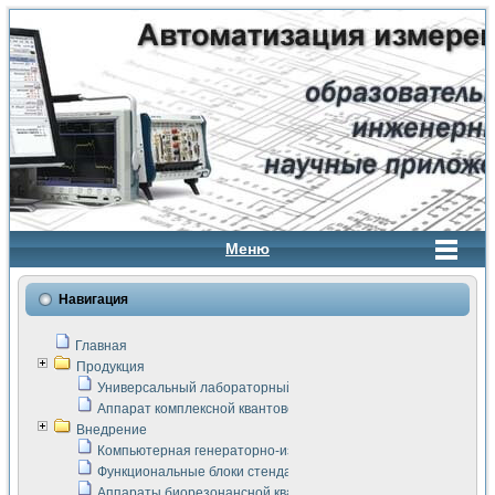
Меню
Навигация
Главная
Продукция
Универсальный лабораторный стенд "Сигнал-USB"
Аппарат комплексной квантовой терапии Интроскан
Внедрение
Компьютерная генераторно-измерительная система
Функциональные блоки стенда "Сигнал-USB"
Аппараты биорезонансной квантовой терапии серии СКАН