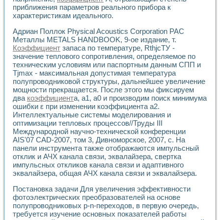
Применение LabVIEW для исследования течения в расши
приближения параметров реального прибора к
Создание виртуальной работы «Изучение магнитных свой
характеристикам идеального.
Обратный маятник
Адриан Поллок Physical Acoustics Corporation РАС
Устройство для изучения основ интерфейсов обмена по п
Металлы METALS HANDBOOK, 9-ое издание, т.
Лабораторный практикум: изучение адиабатического расш
Коэффициент
запаса по температуре, RthjcТУ -
Стенд для исследования электрических переходных харак
значение теплового сопротивления, определяемое по
Система статистической обработки результатов измерите
техническим условиям или паспортным данным СПП и
Автоматизация лазерно-плазменных измерений с помощ
Tjmax - максимальная допустимая температура
Модельно-измерительный комплекс. Назначение. Состав.
полупроводниковой структуры, дальнейшее увеличение
мощности прекращается. После этого мы фиксируем
Использование технологий NATIONAL INSTRUMENTS для с
два
коэффициент
а, a1, a0 и производим поиск минимума
Учебный практикум "Спектральный и корреляционный ана
ошибки ε при изменении коэффициента a2.
Учебный стенд для исследования принципа действия унив
Интеллектуальные системы моделирования и
Оборудование и программное обеспечение учебных лабор
оптимизации тепловых процессов//Труды III
Виртуальный лабораторный практикум для изучения техн
Международной научно-технической конференции
Управление роботом ТУР-10 средствами LabVIEW
AIS'07 CAD-2007, том 3, Дивноморское, 2007, с. На
Аппаратно-программный комплекс для исследования АЧХ 
панели инструмента также отображаются импульсный
Автоматизированный дистанционный лабораторный практи
отклик и АЧХ канала связи, эквалайзера, свертка
Исследование возможности реставрации одномерных сигн
импульсных откликов канала связи и адаптивного
эквалайзера, общая АЧХ канала связи и эквалайзера.
Использование технологий NATIONAL INSTRUMENTS в оп
Разработка модификаций алгоритма полигармонической э
Постановка задачи Для увеличения эффективности
Учебный стенд для исследования принципа действия унив
фотоэлектрических преобразователей на основе
Виртуальная система поддержки принимаемых решений в
полупроводниковых p-n-переходов, в первую очередь,
Преемственность дисциплин «Моделирование систем» и «
требуется изучение основных показателей работы