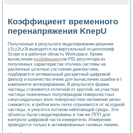
Расчет переноса аэрозоля и выпадения осадка в реально
Формирование линейной шкалы цвета модели CIE L*a*b с
Установка для измерения вольтамперных характеристик с
Коэффициент временного
Применение NI VISION для геометрического анализа в ме
Система температурной стабилизации
перенапряжения KперU
Управление движением с помощью программно - аппаратног
Определение параметров всплывающих газовых пузырьков
Полученные в результате моделирования решения
Система управления асинхронным тиристорным электроп
z1t,z2t,z3t выводятся на виртуальный осциллограф
Лазерный профилометр
Scope и в рабочую область Workspace. Кроме
Применение средств NATIONAL INSTRUMENTS для автомат
вычисления
коэффициент
ов PID регулятора из
Разработка автоматизированного стенда для исследован
полученных характеристик отклика системы на
Автоматизированный стенд рентгеновской диагностики п
различные штатные состояния диагностики,
Высокочувствительные оптоэлектронные дифракционные 
подбирается оптимальный дискретный цифровой
Установка для измерения диэлектрических свойств сегне
фильтр и количество ячеек для вычисления ошибки в I
Исследование кинетики зарождения и развития дефектов 
компоненте интегрирования. В результате форма
Лабораторный электрический импедансный томограф на б
частицы становится отличной от круглой, на участках
частицы охваченных полупериодом поверхностных
Микрозондовая система для характеризации механических
синусоидальных волн поверхностное натяжение резко
Метод траекторий в исследовании металлообрабатывающ
снижается, и гребни волн легко отрываются от исходной
Промышленная автоматизация
частицы, и уносятся потоком набегающей среды. Эти
Автоматизация технологических процессов получения дис
объекты были смоделированы в том же ППП для
Использование систем технического зрения для контроля
контроля цифровой части измерителя. Измерения
Исследование электромагнитных переходных процессов при
проводятся только в активированных газовых линиях.
Применение LabVIEW при разработке обучающих информа