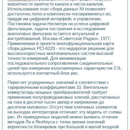
вероятности занятости канала и числа каналов.
Использование плат сбора данных NI позволяет
достаточно легко и комплексно «осовременить» их,
придав им цифровой интерфейс и управление.
Постановка задачи Несмотря на успехи цифровой
фильтрации, задача построения и исследования
аналоговых фильтров остается актуальной и
востребованной. Москва «Советское Радио», 1977.
Применяемая в проекте многофункциональная карта
сбора данных PCI-6229 - это недорогое решение для
высокоскоростных многоканальных систем высокой
точности измерений. Для минимизации
последовательного сопротивления соединительных
цепей при измерении вольтамперных характеристик СЭ,
используется контактный блок рис.
Пересчет усредненных значений в соответствии с
тарировочными коэффициентами 10. Вентильные
коммутаторы мощных преобразователей требует
применения полупроводниковых ключей, рассчитанных
на токи в десятки тысяч ампер и напряжения до
десятков киловольт. Отсутствие ключевых элементов
на выходах интеграторов отличает эту модель от схемы
рис. Из приведенных моделей можно выявить отличие
методов Ли и Якобеуса с точки зрения значений
вероятности блокировок при большой и малой входной