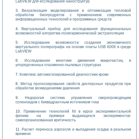
LabVIEW для исследования наноструктур
Визуализация моделирования и оптимизации тепловой
обработки биопродуктов с применением современных
информационных технологий и программных средств
Виртуальный прибор для исследования функциональных
возможностей алгоритма полигармонической экстраполяции
Исследование возможности создания экономичного
виртуального полярографа на основе платы USB 6008 в среде
LabVIEW
Исследование кинетики движения макрочастиц в
упорядоченных плазменно-пылевых структурах
Комплекс автоматизированной диагностики крови
Метод прогнозирования свойств дисперсных продуктов при
обработке возмущениями давления
Недорогая система управления сверхпроводящим
соленоидом с биквадрантным источником тока
Применение технологий NI в курсе экспериментальной
физики на примере выдающихся экспериментов:
самоорганизованная критичность
Расчет переноса аэрозоля и выпадения осадка в реальном
времени