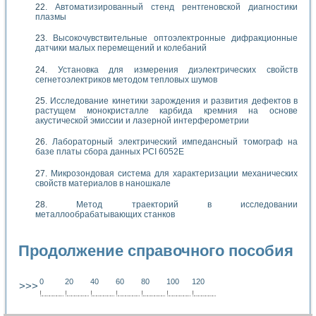
Автоматизированный стенд рентгеновской диагностики
плазмы
Высокочувствительные оптоэлектронные дифракционные
датчики малых перемещений и колебаний
Установка для измерения диэлектрических свойств
сегнетоэлектриков методом тепловых шумов
Исследование кинетики зарождения и развития дефектов в
растущем монокристалле карбида кремния на основе
акустической эмиссии и лазерной интерферометрии
Лабораторный электрический импедансный томограф на
базе платы сбора данных PCI 6052E
Микрозондовая система для характеризации механических
свойств материалов в наношкале
Метод траекторий в исследовании
металлообрабатывающих станков
Продолжение справочного пособия
0
20
40
60
80
100
120
>>>
!
.
.
.
.
.
.
.
.
.
.
.
.
.
.
.
.
.
.
.
!
.
.
.
.
.
.
.
.
.
.
.
.
.
.
.
.
.
.
.
!
.
.
.
.
.
.
.
.
.
.
.
.
.
.
.
.
.
.
.
!
.
.
.
.
.
.
.
.
.
.
.
.
.
.
.
.
.
.
.
!
.
.
.
.
.
.
.
.
.
.
.
.
.
.
.
.
.
.
.
!
.
.
.
.
.
.
.
.
.
.
.
.
.
.
.
.
.
.
.
!
.
.
.
.
.
.
.
.
.
.
.
.
.
.
.
.
.
.
.