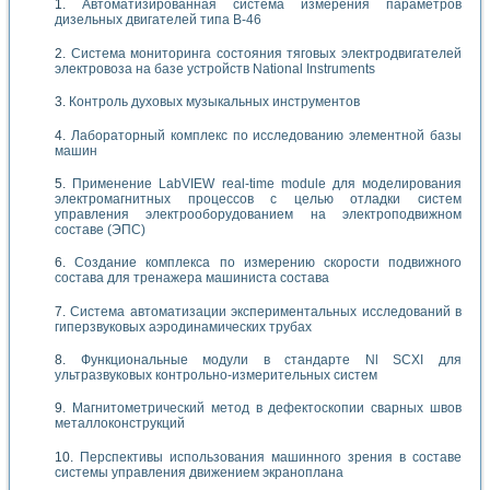
Автоматизированная система измерения параметров
дизельных двигателей типа В-46
Система мониторинга состояния тяговых электродвигателей
электровоза на базе устройств National Instruments
Контроль духовых музыкальных инструментов
Лабораторный комплекс по исследованию элементной базы
машин
Применение LabVIEW real-time module для моделирования
электромагнитных процессов с целью отладки систем
управления электрооборудованием на электроподвижном
составе (ЭПС)
Создание комплекса по измерению скорости подвижного
состава для тренажера машиниста состава
Система автоматизации экспериментальных исследований в
гиперзвуковых аэродинамических трубах
Функциональные модули в стандарте Nl SCXI для
ультразвуковых контрольно-измерительных систем
Магнитометрический метод в дефектоскопии сварных швов
металлоконструкций
Перспективы использования машинного зрения в составе
системы управления движением экраноплана