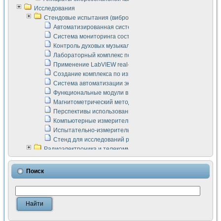
Исследования
Стендовые испытания (виброакустика, тензометрия и т.п.)
Автоматизированная система измерения параметров дизе
Система мониторинга состояния тяговых электродвигателей
Контроль духовых музыкальных инструментов
Лабораторный комплекс по исследованию элементной ба
Применение LabVIEW real-time module для моделирования
Создание комплекса по измерению скорости подвижного с
Система автоматизации экспериментальных исследований 
Функциональные модули в стандарте Nl SCXI для ультраз
Магнитометрический метод в дефектоскопии сварных шво
Перспективы использования машинного зрения в составе
Компьютерные измерительные системы для лабораторных
Испытательно-измерительный комплекс аппаратуры для о
Стенд для исследований рабочих процессов ДВС в динам
Радиоэлектроника и телекоммуникации
LabVIEW в расчетах радиолиний систем передачи данных
Аппаратно-программный комплекс для исследования АЧХ 
Поиск
Виртуальный лабораторный стенд для исследования пар
Измерение шумовых параметров операционных усилител
Измерительный преобразователь на основе цифровой обр
Инструменты для исследования выравнивания электричес
Инструменты для исследования компенсации эхо-сигнало