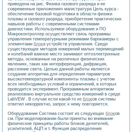
Применение LabVIEW для исследования течения в расши
приведена на рис. Физика газового разряда и ее
современные приложения» магистратура Цель курса -
Создание виртуальной работы «Изучение магнитных свой
обеспечение базовой подготовки в области физики
Обратный маятник
плазмы и газового разряда, приобретение практических
Устройство для изучения основ интерфейсов обмена по п
навыков работы с современными системами
Лабораторный практикум: изучение адиабатического расш
диагностики. Используемое оборудование и ПО
Стенд для исследования электрических переходных харак
Микроконтроллер осуществляет связь программы
Система статистической обработки результатов измерите
управления температурными режимами барокамеры с
Автоматизация лазерно-плазменных измерений с помощ
элементами
блок
а устройств управления. Среди
Модельно-измерительный комплекс. Назначение. Состав.
существующих методов измерений малых перемещений
и колебаний важное место занимают оптоэлектронные
Использование технологий NATIONAL INSTRUMENTS для с
методы, основанные на различных физических
Учебный практикум "Спектральный и корреляционный ана
явлениях, таких как интерференция, дифракция,
Учебный стенд для исследования принципа действия унив
рассеяние света. Целью данной работы является
Оборудование и программное обеспечение учебных лабор
создание алгоритма для определения параметров
Виртуальный лабораторный практикум для изучения техн
высокотемпературной компоненты плазмы с учетом
Управление роботом ТУР-10 средствами LabVIEW
всех необходимых условий и ограничений, в которых
Аппаратно-программный комплекс для исследования АЧХ 
проводится эксперимент. Программным алгоритмом
Автоматизированный дистанционный лабораторный практи
реализовано виртуальное средство измерений в среде
Исследование возможности реставрации одномерных сигн
LabVEW . В случае если какой-то из
блок
ов системы
ответил некорректно, запрос к нему повторяется.
Использование технологий NATIONAL INSTRUMENTS в оп
Разработка модификаций алгоритма полигармонической э
Оборудование Система состоит из следующих
блок
ов
Учебный стенд для исследования принципа действия унив
см. При моделировании были приняты во внимание
Виртуальная система поддержки принимаемых решений в
физические принципы работы блоков делителей,
Преемственность дисциплин «Моделирование систем» и «
усилителей, АЦП и т. Функция распределения