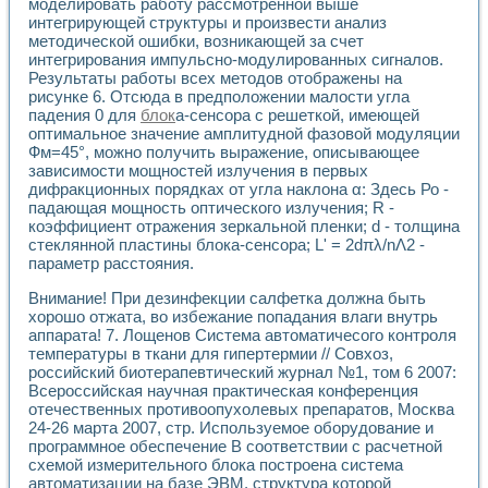
моделировать работу рассмотренной выше
Разработка виртуальных тренажеров путем моделировани
интегрирующей структуры и произвести анализ
Система блокировок, сигнализации и защиты ускорителя 
методической ошибки, возникающей за счет
Система сбора данных и управления процессом цементир
интегрирования импульсно-модулированных сигналов.
Управление температурой газовой среды специальной ба
Результаты работы всех методов отображены на
Разработка программного обеспечения с использованием
рисунке 6. Отсюда в предположении малости угла
Использование технологий NATIONAL INSTRUMENTS при ра
падения 0 для
блок
а-сенсора с решеткой, имеющей
Оборудование для промышленной термотрансферной мар
оптимальное значение амплитудной фазовой модуляции
Автоматизация реометрических исследований на базе La
Фм=45°, можно получить выражение, описывающее
Применение измерителя иммитанса для исследова¬ния эле
зависимости мощностей излучения в первых
дифракционных порядках от угла наклона α: Здесь Ро -
Исследование электромагнитных переходных процессов при
падающая мощность оптического излучения; R -
Стенд для исследования электрических переходных харак
коэффициент отражения зеркальной пленки; d - толщина
Автоматизация контроля сварных швов на базе техноло
стеклянной пластины блока-сенсора; L' = 2dπλ/nΛ2 -
Измерительный контроль с применением неиндустриальны
параметр расстояния.
Моделирование надежности и эффективности систем упра
Лабораторные практикумы и учебные стенды
Внимание! При дезинфекции салфетка должна быть
Автоматизация лабораторного стенда по измерению проф
хорошо отжата, во избежание попадания влаги внутрь
аппарата! 7. Лощенов Система автоматичесого контроля
Автоматизированные лабораторные комплексы для вузов,
температуры в ткани для гипертермии // Совхоз,
Виртуальный прибор для исследования нелинейных рези
российский биотерапевтический журнал №1, том 6 2007:
Использование виртуальных приборов в процесе изучения
Всероссийская научная практическая конференция
Использование программ ELECTRONICS WORKBENCH-MULTI
отечественных противоопухолевых препаратов, Москва
Лабораторный практикум по дисциплине «Цифровые вычис
24-26 марта 2007, стр. Используемое оборудование и
Лабораторный практикум по ИНС на основе LabVIEW
программное обеспечение В соответствии с расчетной
Лабораторный практикум по основам теории коммутации
схемой измерительного блока построена система
Опыт использования NI LabVIEW для создания лабораторн
автоматизации на базе ЭВМ, структура которой