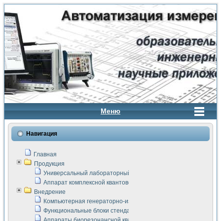
Меню
Навигация
Главная
Продукция
Универсальный лабораторный стенд "Сигнал-USB"
Аппарат комплексной квантовой терапии Интроскан
Внедрение
Компьютерная генераторно-измерительная система
Функциональные блоки стенда "Сигнал-USB"
Аппараты биорезонансной квантовой терапии серии СКАН