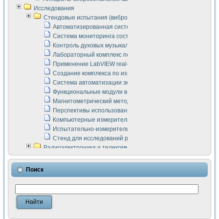
Исследования
Стендовые испытания (виброакустика, тензометрия и т.п.)
Автоматизированная система измерения параметров дизе
Система мониторинга состояния тяговых электродвигателей
Контроль духовых музыкальных инструментов
Лабораторный комплекс по исследованию элементной ба
Применение LabVIEW real-time module для моделирования
Создание комплекса по измерению скорости подвижного с
Система автоматизации экспериментальных исследований 
Функциональные модули в стандарте Nl SCXI для ультраз
Магнитометрический метод в дефектоскопии сварных шво
Перспективы использования машинного зрения в составе
Компьютерные измерительные системы для лабораторных
Испытательно-измерительный комплекс аппаратуры для о
Стенд для исследований рабочих процессов ДВС в динам
Радиоэлектроника и телекоммуникации
LabVIEW в расчетах радиолиний систем передачи данных
Аппаратно-программный комплекс для исследования АЧХ 
Поиск
Виртуальный лабораторный стенд для исследования пар
Измерение шумовых параметров операционных усилител
Измерительный преобразователь на основе цифровой обр
Инструменты для исследования выравнивания электричес
Инструменты для исследования компенсации эхо-сигнало