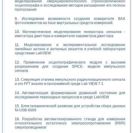
моделирования сверхширокополосного стробоскопического
осциллографа и исследования методов расширения его полосы
пропускания
Исследовние возможности создания измерителя ВАХ
фотоэлементов на базе виртуальных средств измерений
Математическое моделирование генератора сигналов -
имитатора джиттера и измерителя параметров джиттера
Моделирование и экспериментальное исследование
линейных антенн и антенных решеток в учебной лаборатории
средствами LabVIEW
Применение осциллографического модуля с высоким
разрешением для создания SPICE- модели импульсного
сигнала
Симуляция отклика импульсного радиолокационного сигнала
и его FFT анализ в программной среде Lab VIEW 7.1
Автоматизация формирования уравнений состояния для
исследования переходных процессов в среде LabVIEW
Блок гальванической развязки для устройства сбора данных
NI USB-6009
Разработка автоматизированного стенда для измерения
относительного остаточного электросопротивления (RRR)
сверхпроводников