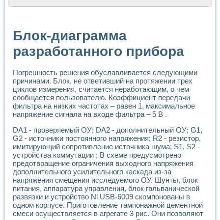
Расчет переноса аэрозоля и выпадения осадка в реально
Формирование линейной шкалы цвета модели CIE L*a*b с
Установка для измерения вольтамперных характеристик с
Блок-диаграмма
Применение NI VISION для геометрического анализа в ме
Система температурной стабилизации
разработанного прибора
Управление движением с помощью программно - аппаратног
Определение параметров всплывающих газовых пузырьков
Погрешность решения обуславливается следующими
Система управления асинхронным тиристорным электроп
причинами. Блок, не ответивший на протяжении трех
Лазерный профилометр
циклов измерения, считается неработающим, о чем
Применение средств NATIONAL INSTRUMENTS для автомат
сообщается пользователю. Коэффициент передачи
Разработка автоматизированного стенда для исследован
фильтра на низких частотах – равен 1, максимальное
Автоматизированный стенд рентгеновской диагностики п
напряжение сигнала на входе фильтра – 5 В .
Высокочувствительные оптоэлектронные дифракционные 
Установка для измерения диэлектрических свойств сегне
DA1 - проверяемый ОУ; DA2 - дополнительный ОУ; G1,
Исследование кинетики зарождения и развития дефектов 
G2 - источники постоянного напряжения; R2 - резистор,
имитирующий сопротивление источника шума; S1, S2 -
Лабораторный электрический импедансный томограф на б
устройства коммутации ; В схеме предусмотрено
Микрозондовая система для характеризации механических
предотвращение ограничения выходного напряжения
Метод траекторий в исследовании металлообрабатывающ
дополнительного усилительного каскада из-за
Промышленная автоматизация
напряжения смещения исследуемого ОУ. Шунты, блок
Автоматизация технологических процессов получения дис
питания, аппаратура управления, блок гальванической
Использование систем технического зрения для контроля
развязки и устройство Nl USB-6009 скомпонованы в
Исследование электромагнитных переходных процессов при
одном корпусе. Приготовление тампонажной цементной
Применение LabVIEW при разработке обучающих информа
смеси осуществляется в агрегате 3 рис. Они позволяют