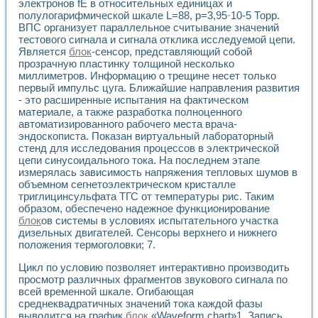
Универсальный стенд для исследования электрических ха
электронов fE в относительных единицах и
Лабораторные практикумы по информационно-измерител
полулогарифмической шкале L=88, p=3,95·10-5 Торр.
ВПС организует параллельное считывание значений
Виртуальный измеритель частотных характеристик на осн
тестового сигнала и сигнала отклика исследуемой цепи.
Лабораторный практикум по основам теории Коммутации
Является
блок
-сенсор, представляющий собой
Разработка виртуальной лабораторной работы «Имитаци
прозрачную пластинку толщиной несколько
Виртуальные практикумы по электротехнике в среде LabV
миллиметров. Информацию о трещине несет только
Из опыта внедрения в рамках национального проекта «Об
первый импульс цуга. Ближайшие направления развития
Исследование эффективности решателей обыкновенных 
- это расширенные испытания на фактическом
Опыт разработки LabVIEW лабораторных практикумов н
материале, а также разработка полноценного
Проблемы повышения качества образования и подготовки
автоматизированного рабочего места врача-
Развитие LabVIEW лабораторного практикума по электр
эндоскописта. Показан виртуальный лабораторный
стенд для исследования процессов в электрической
Разработка виртуальной лаборатории по электротехнике 
цепи синусоидального тока. На последнем этапе
Усовершенствованные алгоритмы частотного анализа для
измерялась зависимость напряжения тепловых шумов в
Об опыте работы учебного центра «Технологии NATIONAL
объемном сегнетоэлектрическом кристалле
Технологии NI в магистерской программе «Прикладная фи
триглицинсульфата ТГС от температуры рис. Таким
Система диагностики двигателей постоянного тока
образом, обеспечено надежное функционирование
Автоматизированный стенд формирования электромагнитн
блок
ов системы в условиях испытательного участка
Лабораторный практикум по курсу ИИС на базе оборудов
дизельных двигателей. Сенсоры верхнего и нижнего
Партнеры
положения термоголовки; 7.
Академические и отраслевые институты
Цикл по условию позволяет интерактивно производить
Учебные заведения
просмотр различных фрагментов звукового сигнала по
Бизнес
всей временной шкале. Огибающая
Контакты
среднеквадратичных значений тока каждой фазы
выводится на график
блок
«Waveform chart»1. Запись