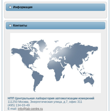
Использование NI LabVIEW для математического моделир
Исследовние возможности создания измерителя ВАХ фото
Информация
Математическое моделирование генератора сигналов - и
Моделирование и экспериментальное исследование линей
Применение осциллографического модуля с высоким разр
Симуляция отклика импульсного радиолокационного сигнал
Контакты
Автоматизация формирования уравнений состояния для и
Блок гальванической развязки для устройства сбора данн
Разработка автоматизированного стенда для измерения о
Применение среды LabVIEW для построения картины возб
Портативная система для определения показателей качес
Использование LabVIEW для управления источником пит
Устройство для снятия вольт-амперных характеристик со
Передовые научные технологии: нано-, фемто-, биотехнологи
Автоматизированная установка по измерению временных 
Автоматизированный лабораторный комплекс на базе Lab
Визуализация моделирования и оптимизации тепловой об
Виртуальный прибор для исследования функциональных в
Исследование возможности создания экономичного виртуа
Исследование кинетики движения макрочастиц в упорядо
Комплекс автоматизированной диагностики крови
НПП Центральная лаборатория автоматизации измерений
Метод прогнозирования свойств дисперсных продуктов п
111250 Москва, Энергетическая улица, д.7, офис 311
Недорогая система управления сверхпроводящим соленои
(495) 134-03-49
E-mail:
info@lab-centre.ru
Применение технологий NI в курсе экспериментальной фи