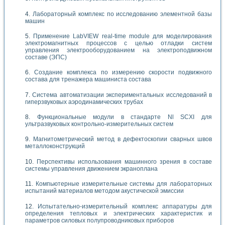
Лабораторный комплекс по исследованию элементной базы
машин
Применение LabVIEW real-time module для моделирования
электромагнитных процессов с целью отладки систем
управления электрооборудованием на электроподвижном
составе (ЭПС)
Создание комплекса по измерению скорости подвижного
состава для тренажера машиниста состава
Система автоматизации экспериментальных исследований в
гиперзвуковых аэродинамических трубах
Функциональные модули в стандарте Nl SCXI для
ультразвуковых контрольно-измерительных систем
Магнитометрический метод в дефектоскопии сварных швов
металлоконструкций
Перспективы использования машинного зрения в составе
системы управления движением экраноплана
Компьютерные измерительные системы для лабораторных
испытаний материалов методом акустической эмиссии
Испытательно-измерительный комплекс аппаратуры для
определения тепловых и электрических характеристик и
параметров силовых полупроводниковых приборов