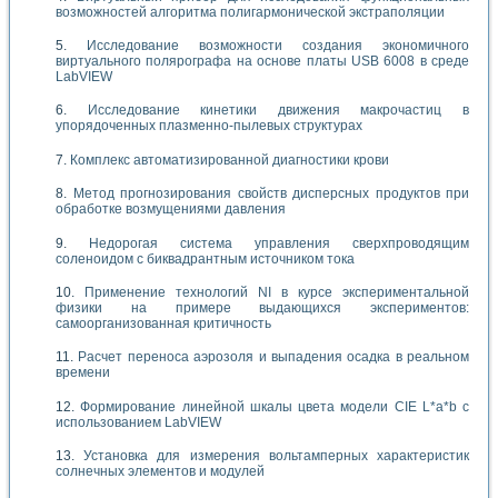
возможностей алгоритма полигармонической экстраполяции
Исследование возможности создания экономичного
виртуального полярографа на основе платы USB 6008 в среде
LabVIEW
Исследование кинетики движения макрочастиц в
упорядоченных плазменно-пылевых структурах
Комплекс автоматизированной диагностики крови
Метод прогнозирования свойств дисперсных продуктов при
обработке возмущениями давления
Недорогая система управления сверхпроводящим
соленоидом с биквадрантным источником тока
Применение технологий NI в курсе экспериментальной
физики на примере выдающихся экспериментов:
самоорганизованная критичность
Расчет переноса аэрозоля и выпадения осадка в реальном
времени
Формирование линейной шкалы цвета модели CIE L*a*b с
использованием LabVIEW
Установка для измерения вольтамперных характеристик
солнечных элементов и модулей