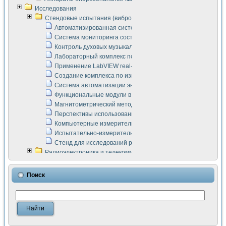
Исследования
Стендовые испытания (виброакустика, тензометрия и т.п.)
Автоматизированная система измерения параметров дизе
Система мониторинга состояния тяговых электродвигателей
Контроль духовых музыкальных инструментов
Лабораторный комплекс по исследованию элементной ба
Применение LabVIEW real-time module для моделирования
Создание комплекса по измерению скорости подвижного с
Система автоматизации экспериментальных исследований 
Функциональные модули в стандарте Nl SCXI для ультраз
Магнитометрический метод в дефектоскопии сварных шво
Перспективы использования машинного зрения в составе
Компьютерные измерительные системы для лабораторных
Испытательно-измерительный комплекс аппаратуры для о
Стенд для исследований рабочих процессов ДВС в динам
Радиоэлектроника и телекоммуникации
LabVIEW в расчетах радиолиний систем передачи данных
Аппаратно-программный комплекс для исследования АЧХ 
Поиск
Виртуальный лабораторный стенд для исследования пар
Измерение шумовых параметров операционных усилител
Измерительный преобразователь на основе цифровой обр
Инструменты для исследования выравнивания электричес
Инструменты для исследования компенсации эхо-сигнало