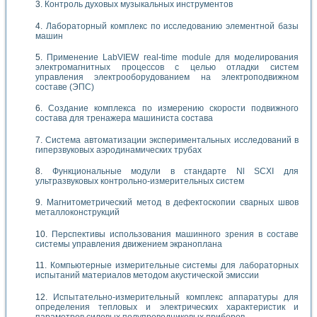
Контроль духовых музыкальных инструментов
Лабораторный комплекс по исследованию элементной базы
машин
Применение LabVIEW real-time module для моделирования
электромагнитных процессов с целью отладки систем
управления электрооборудованием на электроподвижном
составе (ЭПС)
Создание комплекса по измерению скорости подвижного
состава для тренажера машиниста состава
Система автоматизации экспериментальных исследований в
гиперзвуковых аэродинамических трубах
Функциональные модули в стандарте Nl SCXI для
ультразвуковых контрольно-измерительных систем
Магнитометрический метод в дефектоскопии сварных швов
металлоконструкций
Перспективы использования машинного зрения в составе
системы управления движением экраноплана
Компьютерные измерительные системы для лабораторных
испытаний материалов методом акустической эмиссии
Испытательно-измерительный комплекс аппаратуры для
определения тепловых и электрических характеристик и
параметров силовых полупроводниковых приборов