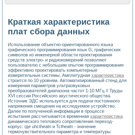
Расчет переноса аэрозоля и выпадения осадка в реально
Формирование линейной шкалы цвета модели CIE L*a*b с
Установка для измерения вольтамперных характеристик с
Краткая характеристика
Применение NI VISION для геометрического анализа в ме
Система температурной стабилизации
плат сбора данных
Управление движением с помощью программно - аппаратног
Определение параметров всплывающих газовых пузырьков
Использование объектно-ориентированного языка
Система управления асинхронным тиристорным электроп
графического программирования язык G, графических
Лазерный профилометр
символов из инженерной области проектирования
Применение средств NATIONAL INSTRUMENTS для автомат
средств электро- и радиоизмерений позволяют
Разработка автоматизированного стенда для исследован
пользователю с небольшим опытом программирования
Автоматизированный стенд рентгеновской диагностики п
эффективно проектировать компьютерные
Высокочувствительные оптоэлектронные дифракционные 
измерительные системы. Амплитудная
характеристика
Установка для измерения диэлектрических свойств сегне
строится по 10 уровням. Автоматизированный стенд для
Исследование кинетики зарождения и развития дефектов 
измерения параметров ультразвуковых
Лабораторный электрический импедансный томограф на б
преобразователей диапазона частот 1-10 МГц // Труды
XVI сессии Российского акустического общества.
Микрозондовая система для характеризации механических
Источник ЭДС используется для подачи постоянного
Метод траекторий в исследовании металлообрабатывающ
напряжения смещения на исследуемое устройство.
Промышленная автоматизация
Далее по полученной информации в процессе
Автоматизация технологических процессов получения дис
испытания рассчитывается временная
характеристика
Использование систем технического зрения для контроля
динамического теплового сопротивления переход-
Исследование электромагнитных переходных процессов при
корпус: где uhctheatn и Тсtheatn - значение
Применение LabVIEW при разработке обучающих информа
термочувствительного параметра и температуры