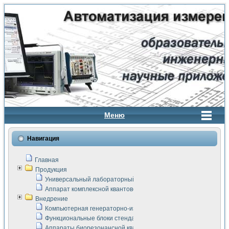
Меню
Навигация
Главная
Продукция
Универсальный лабораторный стенд "Сигнал-USB"
Аппарат комплексной квантовой терапии Интроскан
Внедрение
Компьютерная генераторно-измерительная система
Функциональные блоки стенда "Сигнал-USB"
Аппараты биорезонансной квантовой терапии серии СКАН