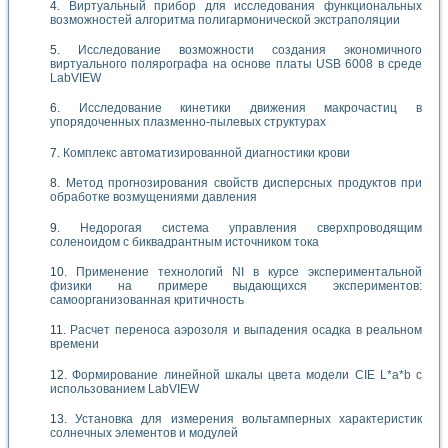
Виртуальный прибор для исследования функциональных
возможностей алгоритма полигармонической экстраполяции
Исследование возможности создания экономичного
виртуального полярографа на основе платы USB 6008 в среде
LabVIEW
Исследование кинетики движения макрочастиц в
упорядоченных плазменно-пылевых структурах
Комплекс автоматизированной диагностики крови
Метод прогнозирования свойств дисперсных продуктов при
обработке возмущениями давления
Недорогая система управления сверхпроводящим
соленоидом с биквадрантным источником тока
Применение технологий NI в курсе экспериментальной
физики на примере выдающихся экспериментов:
самоорганизованная критичность
Расчет переноса аэрозоля и выпадения осадка в реальном
времени
Формирование линейной шкалы цвета модели CIE L*a*b с
использованием LabVIEW
Установка для измерения вольтамперных характеристик
солнечных элементов и модулей