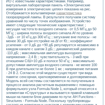
Универсальный стенд для исследования электрических ха
ИО с известными характеристиками. Например,
Лабораторные практикумы по информационно-измерител
виртуальная лабораторная панель «Электрические
измерения в электрических цепях» показана на рис.
Виртуальный измеритель частотных характеристик на осн
Отображается вольтамперная
характеристика
Лабораторный практикум по основам теории Коммутации
газоразрядной лампы. В результате получаем систему
Разработка виртуальной лабораторной работы «Имитаци
уравнений по числу точек изображения. Устройство
Виртуальные практикумы по электротехнике в среде LabV
имеет следующие технические характеристики: ;
Из опыта внедрения в рамках национального проекта «Об
несущая частота to входного сигнала - от 0,5 МГц до 50
Исследование эффективности решателей обыкновенных 
МГц; ; ширина полосы входного сигнала Af по уровню
Опыт разработки LabVIEW лабораторных практикумов н
-ЗдБ - от 10 кГц до 300 кГц; ; затухание вне полосы - не
Проблемы повышения качества образования и подготовки
менее 30 дБ при отстройке на ∆f от f0; ; коэффициент
Развитие LabVIEW лабораторного практикума по электр
усиления - от 0 дБ до +90 дБ регулируется независимо в
каждом канале с шагом 3 дБ; ; динамический диапазон
Разработка виртуальной лаборатории по электротехнике 
-110 дБ; ; максимальная амплитуда выходного
Усовершенствованные алгоритмы частотного анализа для
напряжения - 2,4 В; ; чувствительность - 3 мкВ при
Об опыте работы учебного центра «Технологии NATIONAL
отношении С/Ш=10 дБ и полосе 50 кГц; ; максимально
Технологии NI в магистерской программе «Прикладная фи
допустимая амплитуда входного сигнала - не менее 100
Система диагностики двигателей постоянного тока
В при длительности не более 1 мс ; напряжение питания
Автоматизированный стенд формирования электромагнитн
- 24 В 2. Согласно этой модели существуют три вида
Лабораторный практикум по курсу ИИС на базе оборудов
памяти: сенсорная, кратковременная и долговременная.
Партнеры
Модель всей системы составляется по полученным в
процессе анализа расчетным выражениям с помощью
Академические и отраслевые институты
формульного узла Formula Node 1, который относится к
Учебные заведения
элементам «Структуры» и вызывается правой клавишей
Бизнес
мыши на панели блок-диаграмм по пути: АН Functions -
Контакты
Structures - Formula Node. Поскольку трубопроводы
состоят из идентичных участков с крановыми узлами, а