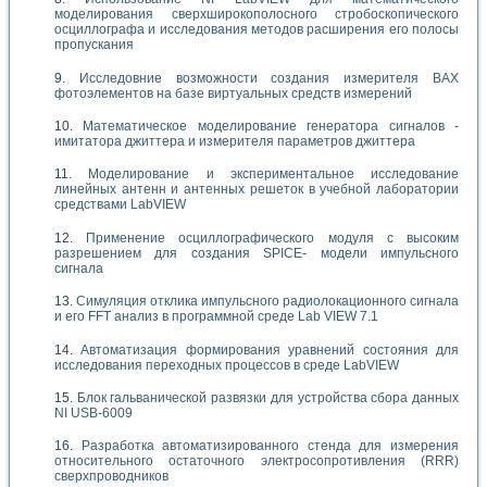
моделирования сверхширокополосного стробоскопического
осциллографа и исследования методов расширения его полосы
пропускания
Исследовние возможности создания измерителя ВАХ
фотоэлементов на базе виртуальных средств измерений
Математическое моделирование генератора сигналов -
имитатора джиттера и измерителя параметров джиттера
Моделирование и экспериментальное исследование
линейных антенн и антенных решеток в учебной лаборатории
средствами LabVIEW
Применение осциллографического модуля с высоким
разрешением для создания SPICE- модели импульсного
сигнала
Симуляция отклика импульсного радиолокационного сигнала
и его FFT анализ в программной среде Lab VIEW 7.1
Автоматизация формирования уравнений состояния для
исследования переходных процессов в среде LabVIEW
Блок гальванической развязки для устройства сбора данных
NI USB-6009
Разработка автоматизированного стенда для измерения
относительного остаточного электросопротивления (RRR)
сверхпроводников