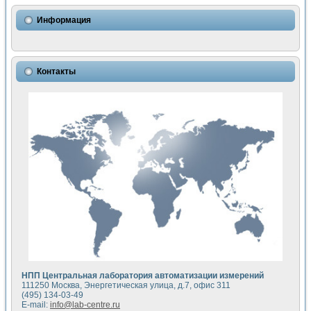
Использование NI LabVIEW для математического моделир
Исследовние возможности создания измерителя ВАХ фото
Информация
Математическое моделирование генератора сигналов - и
Моделирование и экспериментальное исследование линей
Применение осциллографического модуля с высоким разр
Симуляция отклика импульсного радиолокационного сигнал
Контакты
Автоматизация формирования уравнений состояния для и
Блок гальванической развязки для устройства сбора данн
Разработка автоматизированного стенда для измерения о
Применение среды LabVIEW для построения картины возб
Портативная система для определения показателей качес
Использование LabVIEW для управления источником пит
Устройство для снятия вольт-амперных характеристик со
Передовые научные технологии: нано-, фемто-, биотехнологи
Автоматизированная установка по измерению временных 
Автоматизированный лабораторный комплекс на базе Lab
Визуализация моделирования и оптимизации тепловой об
Виртуальный прибор для исследования функциональных в
Исследование возможности создания экономичного виртуа
Исследование кинетики движения макрочастиц в упорядо
Комплекс автоматизированной диагностики крови
НПП Центральная лаборатория автоматизации измерений
Метод прогнозирования свойств дисперсных продуктов п
111250 Москва, Энергетическая улица, д.7, офис 311
Недорогая система управления сверхпроводящим соленои
(495) 134-03-49
E-mail:
info@lab-centre.ru
Применение технологий NI в курсе экспериментальной фи