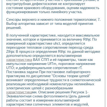
внутритрубная дефектоскопия не контролирует
состояние кранового оборудования, оценим надежность
функционирования только линейного участка.
Сенсоры верхнего и нижнего положения термоголовки; 7.
Выбор алгоритма зависит от типа моделей принятия
решений.
В полученной характеристике, находится максимальное
значение, которое и принимается за величину Rthjc По
измеренной характеристике uhct, определяется
переходное тепловое сопротивление переход-среда
Zthja: В процессе определения Rthjc по данной методике
дополнительно определяется вольтамперная
характеристика
ВАХ СПП и её параметры, такие как
импульсное напряжение UfTm, пороговое напряжение
UTO; и дифференциальное сопротивление rT.
Постановка задачи При постановке лабораторного
практикума по дисциплине "Основы теории цепей"
возникают определенные трудности в схемотехнической
реализации необходимой номенклатуры нелинейных
электрических цепей с разнообразными
характеристика
ми. Описание решения Рисунок 1-
Эквивалентная схема фотоэлемента Цель данной
работы состоит в измерении вольтамперной
характеристики солнечных элементов и модулей,