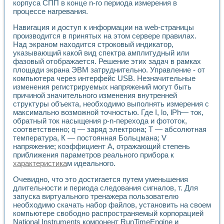
Разработка виртуальных тренажеров путем моделировани
корпуса СПП в конце n-го периода измерения в
процессе нагревания.
Система блокировок, сигнализации и защиты ускорителя 
Система сбора данных и управления процессом цементир
Навигация и доступ к информации на web-страницы
Управление температурой газовой среды специальной ба
производится в принятых на этом сервере правилах.
Разработка программного обеспечения с использованием
Над экраном находится строковый индикатор,
Использование технологий NATIONAL INSTRUMENTS при ра
указывающий какой вид спектра амплитудный или
Оборудование для промышленной термотрансферной мар
фазовый отображается. Решение этих задач в рамках
Автоматизация реометрических исследований на базе La
площади экрана ЭВМ затруднительно. Управление - от
Применение измерителя иммитанса для исследова¬ния эле
компьютера через интерфейс USB. Незначительные
изменения регистрируемых напряжений могут быть
Исследование электромагнитных переходных процессов при
причиной значительного изменения внутренней
Стенд для исследования электрических переходных харак
структуры объекта, необходимо выполнять измерения с
Автоматизация контроля сварных швов на базе техноло
максимально возможной точностью. Где I, lo, lPh— ток,
Измерительный контроль с применением неиндустриальны
обратный ток насыщения p-n-перехода и фототок,
Моделирование надежности и эффективности систем упра
соответственно; q — заряд электрона; Т — абсолютная
Лабораторные практикумы и учебные стенды
температура, К — постоянная Больцмана; V
Автоматизация лабораторного стенда по измерению проф
напряжение; коэффициент А, отражающий степень
Автоматизированные лабораторные комплексы для вузов,
приближения параметров реального прибора к
характеристика
м идеального.
Виртуальный прибор для исследования нелинейных рези
Использование виртуальных приборов в процесе изучения
Очевидно, что это достигается путем уменьшения
Использование программ ELECTRONICS WORKBENCH-MULTI
длительности и периода следования сигналов, т. Для
Лабораторный практикум по дисциплине «Цифровые вычис
запуска виртуального тренажера пользователю
Лабораторный практикум по ИНС на основе LabVIEW
необходимо скачать набор файлов, установить на своем
Лабораторный практикум по основам теории коммутации
компьютере свободно распространяемый корпорацией
Опыт использования NI LabVIEW для создания лабораторн
National Instruments компонент RunTimeEngine и