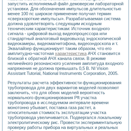
Применение LabVIEW для исследования течения в расши
запустить исполняемый файл демоверсии лабораторной
установки. Для обозначения импульсов длительностью
Создание виртуальной работы «Изучение магнитных свой
менее 100 пс широкое применение получил термин
Обратный маятник
«сверхкороткие импульсы». Разрабатываемая система
Устройство для изучения основ интерфейсов обмена по п
должна удовлетворять следующим исходным
Лабораторный практикум: изучение адиабатического расш
техническим характеристикам: Источник входного
Стенд для исследования электрических переходных харак
сигнала - цифровой выход видеопроцессора или
Система статистической обработки результатов измерите
стандартный аналоговый видеовыход эндоскопической
Автоматизация лазерно-плазменных измерений с помощ
видеокамеры, видеомагнитофона, видеоэндоскопа и т.
Модельно-измерительный комплекс. Назначение. Состав.
Эквалайзер функционирует таким образом, что его
амплитудно-частотная
характеристика
АЧХ становится
Использование технологий NATIONAL INSTRUMENTS для с
близкой к обратной АЧХ канала связи. В режиме
Учебный практикум "Спектральный и корреляционный ана
нелинейного резонансного усиления амплитуда входного
Учебный стенд для исследования принципа действия унив
напряжения не должна превышать 0,5 В. Nl Vision
Оборудование и программное обеспечение учебных лабор
Assistant Tutorial, National Instruments Corporation, 2005.
Виртуальный лабораторный практикум для изучения техн
Управление роботом ТУР-10 средствами LabVIEW
Результаты расчета эффективности функционирования
Аппаратно-программный комплекс для исследования АЧХ 
трубопровода для двух вариантов моделей позволяют
Автоматизированный дистанционный лабораторный практи
заключить, что для обеих моделей вероятность
нормального функционирования Pft участка
Исследование возможности реставрации одномерных сигн
трубопровода в исследуемом интервале времени
Использование технологий NATIONAL INSTRUMENTS в оп
монотонно убывает, поставка газа растет, а
Разработка модификаций алгоритма полигармонической э
относительная стоимость эксплуатации участка
Учебный стенд для исследования принципа действия унив
трубопровода увеличивается. Подвергался локальному
Виртуальная система поддержки принимаемых решений в
электролитическому рис. Провести экспериментальную
Преемственность дисциплин «Моделирование систем» и «
проверку работы прибора на виртуальных и реальных