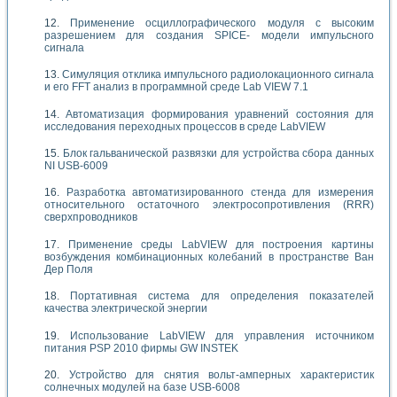
Применение осциллографического модуля с высоким
разрешением для создания SPICE- модели импульсного
сигнала
Симуляция отклика импульсного радиолокационного сигнала
и его FFT анализ в программной среде Lab VIEW 7.1
Автоматизация формирования уравнений состояния для
исследования переходных процессов в среде LabVIEW
Блок гальванической развязки для устройства сбора данных
NI USB-6009
Разработка автоматизированного стенда для измерения
относительного остаточного электросопротивления (RRR)
сверхпроводников
Применение среды LabVIEW для построения картины
возбуждения комбинационных колебаний в пространстве Ван
Дер Поля
Портативная система для определения показателей
качества электрической энергии
Использование LabVIEW для управления источником
питания PSP 2010 фирмы GW INSTEK
Устройство для снятия вольт-амперных характеристик
солнечных модулей на базе USB-6008