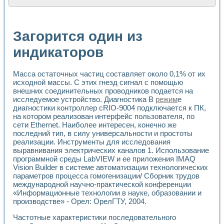
Расчет переноса аэрозоля и выпадения осадка в реально
Формирование линейной шкалы цвета модели CIE L*a*b с
Установка для измерения вольтамперных характеристик с
Загорится один из
Применение NI VISION для геометрического анализа в ме
Система температурной стабилизации
индикаторов
Управление движением с помощью программно - аппаратног
Определение параметров всплывающих газовых пузырьков
Масса остаточных частиц составляет около 0,1% от их
Система управления асинхронным тиристорным электроп
исходной массы. С этих гнезд сигнал с помощью
Лазерный профилометр
внешних соединительных проводников подается на
Применение средств NATIONAL INSTRUMENTS для автомат
исследуемое устройство. Диагностика В
режим
е
Разработка автоматизированного стенда для исследован
диагностики контроллер cRIO-9004 подключается к ПК,
Автоматизированный стенд рентгеновской диагностики п
на котором реализован интерфейс пользователя, по
Высокочувствительные оптоэлектронные дифракционные 
сети Ethernet. Наиболее интересен, конечно же
Установка для измерения диэлектрических свойств сегне
последний тип, в силу универсальности и простоты
Исследование кинетики зарождения и развития дефектов 
реализации. Инструменты для исследования
Лабораторный электрический импедансный томограф на б
выравнивания электрических каналов 1. Использование
программной среды LabVIEW и ее приложения IMAQ
Микрозондовая система для характеризации механических
Vision Builder в системе автоматизации технологических
Метод траекторий в исследовании металлообрабатывающ
параметров процесса гомогенизации/ Сборник трудов
Промышленная автоматизация
международной научно-практической конференции
Автоматизация технологических процессов получения дис
«Информационные технологии в науке, образовании и
Использование систем технического зрения для контроля
производстве» - Орел: ОрелГТУ, 2004.
Исследование электромагнитных переходных процессов при
Применение LabVIEW при разработке обучающих информа
Частотные характеристики последовательного