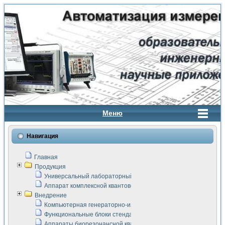
Меню
Навигация
Главная
Продукция
Универсальный лабораторный стенд "Сигнал-USB"
Аппарат комплексной квантовой терапии Интроскан
Внедрение
Компьютерная генераторно-измерительная система
Функциональные блоки стенда "Сигнал-USB"
Аппараты биорезонансной квантовой терапии серии СКАН