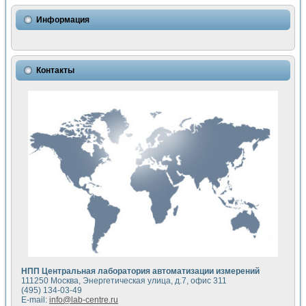
Использование NI LabVIEW для математического моделир
Исследовние возможности создания измерителя ВАХ фото
Информация
Математическое моделирование генератора сигналов - и
Моделирование и экспериментальное исследование линей
Применение осциллографического модуля с высоким разр
Симуляция отклика импульсного радиолокационного сигнал
Контакты
Автоматизация формирования уравнений состояния для и
Блок гальванической развязки для устройства сбора данн
Разработка автоматизированного стенда для измерения о
Применение среды LabVIEW для построения картины возб
Портативная система для определения показателей качес
Использование LabVIEW для управления источником пит
Устройство для снятия вольт-амперных характеристик со
Передовые научные технологии: нано-, фемто-, биотехнологи
Автоматизированная установка по измерению временных 
Автоматизированный лабораторный комплекс на базе Lab
Визуализация моделирования и оптимизации тепловой об
Виртуальный прибор для исследования функциональных в
Исследование возможности создания экономичного виртуа
Исследование кинетики движения макрочастиц в упорядо
Комплекс автоматизированной диагностики крови
НПП Центральная лаборатория автоматизации измерений
Метод прогнозирования свойств дисперсных продуктов п
111250 Москва, Энергетическая улица, д.7, офис 311
Недорогая система управления сверхпроводящим соленои
(495) 134-03-49
E-mail:
info@lab-centre.ru
Применение технологий NI в курсе экспериментальной фи