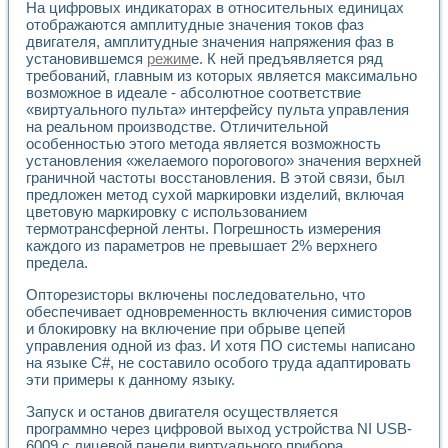
На цифровых индикаторах в относительных единицах
отображаются амплитудные значения токов фаз
двигателя, амплитудные значения напряжения фаз в
установившемся
режим
е. К ней предъявляется ряд
требований, главным из которых является максимально
возможное в идеале - абсолютное соответствие
«виртуального пульта» интерфейсу пульта управления
на реальном производстве. Отличительной
особенностью этого метода является возможность
установления «желаемого порогового» значения верхней
граничной частоты восстановления. В этой связи, был
предложен метод сухой маркировки изделий, включая
цветовую маркировку с использованием
термотрансферной ленты. Погрешность измерения
каждого из параметров не превышает 2% верхнего
предела.
Опторезисторы включены последовательно, что
обеспечивает одновременность включения симисторов
и блокировку на включение при обрыве цепей
управления одной из фаз. И хотя ПО системы написано
на языке С#, не составило особого труда адаптировать
эти примеры к данному языку.
Запуск и останов двигателя осуществляется
программно через цифровой выход устройства NI USB-
6009 с лицевой панели виртуального прибора.