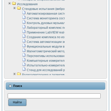
Исследования
Стендовые испытания (виброакустика, тензометрия и т.п.)
Автоматизированная система измерения параметров дизе
Система мониторинга состояния тяговых электродвигателей
Контроль духовых музыкальных инструментов
Лабораторный комплекс по исследованию элементной ба
Применение LabVIEW real-time module для моделирования
Создание комплекса по измерению скорости подвижного с
Система автоматизации экспериментальных исследований 
Функциональные модули в стандарте Nl SCXI для ультраз
Магнитометрический метод в дефектоскопии сварных шво
Перспективы использования машинного зрения в составе
Компьютерные измерительные системы для лабораторных
Испытательно-измерительный комплекс аппаратуры для о
Стенд для исследований рабочих процессов ДВС в динам
Радиоэлектроника и телекоммуникации
LabVIEW в расчетах радиолиний систем передачи данных
Аппаратно-программный комплекс для исследования АЧХ 
Поиск
Виртуальный лабораторный стенд для исследования пар
Измерение шумовых параметров операционных усилител
Измерительный преобразователь на основе цифровой обр
Инструменты для исследования выравнивания электричес
Инструменты для исследования компенсации эхо-сигнало