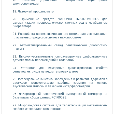
Система управления асинхронным тиристорным
электроприводом
Лазерный профилометр
Применение средств NATIONAL INSTRUMENTS для
автоматизации процесса очистки сточных вод в мембранном
биореакторе
Разработка автоматизированного стенда для исследования
плазменных процессов синтеза нанопорошков
Автоматизированный стенд рентгеновской диагностики
плазмы
Высокочувствительные оптоэлектронные дифракционные
датчики малых перемещений и колебаний
Установка для измерения диэлектрических свойств
сегнетоэлектриков методом тепловых шумов
Исследование кинетики зарождения и развития дефектов в
растущем монокристалле карбида кремния на основе
акустической эмиссии и лазерной интерферометрии
Лабораторный электрический импедансный томограф на
базе платы сбора данных PCI 6052E
Микрозондовая система для характеризации механических
свойств материалов в наношкале