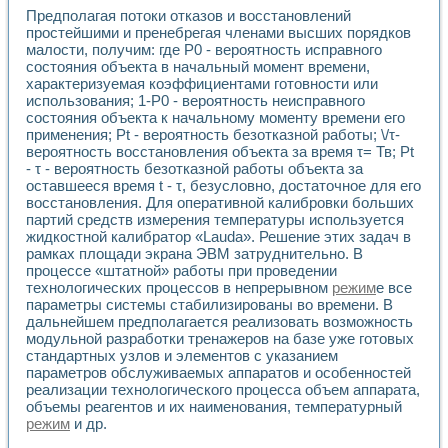
Универсальный стенд для исследования электрических ха
Предполагая потоки отказов и восстановлений
Лабораторные практикумы по информационно-измерител
простейшими и пренебрегая членами высших порядков
Виртуальный измеритель частотных характеристик на осн
малости, получим: где Р0 - вероятность исправного
Лабораторный практикум по основам теории Коммутации
состояния объекта в начальный момент времени,
Разработка виртуальной лабораторной работы «Имитаци
характеризуемая коэффициентами готовности или
Виртуальные практикумы по электротехнике в среде LabV
использования; 1-Р0 - вероятность неисправного
Из опыта внедрения в рамках национального проекта «Об
состояния объекта к начальному моменту времени его
Исследование эффективности решателей обыкновенных 
применения; Pt - вероятность безотказной работы; \/τ-
вероятность восстановления объекта за время τ= Тв; Pt
Опыт разработки LabVIEW лабораторных практикумов н
- τ - вероятность безотказной работы объекта за
Проблемы повышения качества образования и подготовки
оставшееся время t - τ, безусловно, достаточное для его
Развитие LabVIEW лабораторного практикума по электр
восстановления. Для оперативной калибровки больших
Разработка виртуальной лаборатории по электротехнике 
партий средств измерения температуры используется
Усовершенствованные алгоритмы частотного анализа для
жидкостной калибратор «Lauda». Решение этих задач в
Об опыте работы учебного центра «Технологии NATIONAL
рамках площади экрана ЭВМ затруднительно. В
Технологии NI в магистерской программе «Прикладная фи
процессе «штатной» работы при проведении
Система диагностики двигателей постоянного тока
технологических процессов в непрерывном
режим
е все
параметры системы стабилизированы во времени. В
Автоматизированный стенд формирования электромагнитн
дальнейшем предполагается реализовать возможность
Лабораторный практикум по курсу ИИС на базе оборудов
модульной разработки тренажеров на базе уже готовых
Партнеры
стандартных узлов и элементов с указанием
Академические и отраслевые институты
параметров обслуживаемых аппаратов и особенностей
Учебные заведения
реализации технологического процесса объем аппарата,
Бизнес
объемы реагентов и их наименования, температурный
Контакты
режим
и др.