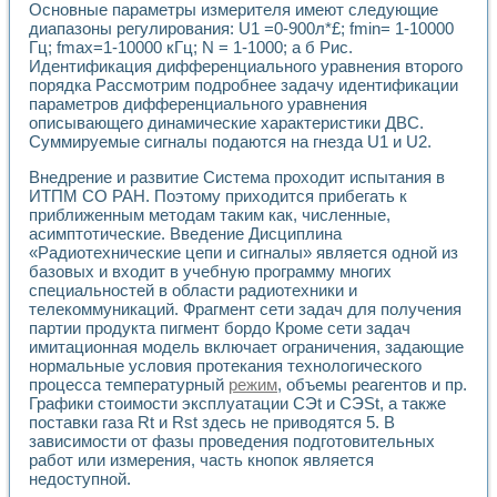
Основные параметры измерителя имеют следующие
Применение LabVIEW для исследования течения в расши
диапазоны регулирования: U1 =0-900л*£; fmin= 1-10000
Создание виртуальной работы «Изучение магнитных свой
Гц; fmax=1-10000 кГц; N = 1-1000; а б Рис.
Обратный маятник
Идентификация дифференциального уравнения второго
Устройство для изучения основ интерфейсов обмена по п
порядка Рассмотрим подробнее задачу идентификации
Лабораторный практикум: изучение адиабатического расш
параметров дифференциального уравнения
Стенд для исследования электрических переходных харак
описывающего динамические характеристики ДВС.
Система статистической обработки результатов измерите
Суммируемые сигналы подаются на гнезда U1 и U2.
Автоматизация лазерно-плазменных измерений с помощ
Внедрение и развитие Система проходит испытания в
Модельно-измерительный комплекс. Назначение. Состав.
ИТПМ СО РАН. Поэтому приходится прибегать к
Использование технологий NATIONAL INSTRUMENTS для с
приближенным методам таким как, численные,
Учебный практикум "Спектральный и корреляционный ана
асимптотические. Введение Дисциплина
Учебный стенд для исследования принципа действия унив
«Радиотехнические цепи и сигналы» является одной из
Оборудование и программное обеспечение учебных лабор
базовых и входит в учебную программу многих
Виртуальный лабораторный практикум для изучения техн
специальностей в области радиотехники и
Управление роботом ТУР-10 средствами LabVIEW
телекоммуникаций. Фрагмент сети задач для получения
партии продукта пигмент бордо Кроме сети задач
Аппаратно-программный комплекс для исследования АЧХ 
имитационная модель включает ограничения, задающие
Автоматизированный дистанционный лабораторный практи
нормальные условия протекания технологического
Исследование возможности реставрации одномерных сигн
процесса температурный
режим
, объемы реагентов и пр.
Использование технологий NATIONAL INSTRUMENTS в оп
Графики стоимости эксплуатации CЭt и CЭSt, a также
Разработка модификаций алгоритма полигармонической э
поставки газа Rt и Rst здесь не приводятся 5. В
Учебный стенд для исследования принципа действия унив
зависимости от фазы проведения подготовительных
Виртуальная система поддержки принимаемых решений в
работ или измерения, часть кнопок является
Преемственность дисциплин «Моделирование систем» и «
недоступной.