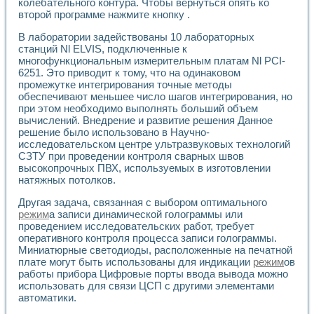
колебательного контура. Чтобы вернуться опять ко
Разработка виртуальных тренажеров путем моделировани
второй программе нажмите кнопку .
Система блокировок, сигнализации и защиты ускорителя 
Система сбора данных и управления процессом цементир
В лаборатории задействованы 10 лабораторных
Управление температурой газовой среды специальной ба
станций Nl ELVIS, подключенные к
Разработка программного обеспечения с использованием
многофункциональным измерительным платам Nl PCI-
Использование технологий NATIONAL INSTRUMENTS при ра
6251. Это приводит к тому, что на одинаковом
Оборудование для промышленной термотрансферной мар
промежутке интегрирования точные методы
Автоматизация реометрических исследований на базе La
обеспечивают меньшее число шагов интегрирования, но
при этом необходимо выполнять больший объем
Применение измерителя иммитанса для исследова¬ния эле
вычислений. Внедрение и развитие решения Данное
Исследование электромагнитных переходных процессов при
решение было использовано в Научно-
Стенд для исследования электрических переходных харак
исследовательском центре ультразвуковых технологий
Автоматизация контроля сварных швов на базе техноло
СЗТУ при проведении контроля сварных швов
Измерительный контроль с применением неиндустриальны
высокопрочных ПВХ, используемых в изготовлении
Моделирование надежности и эффективности систем упра
натяжных потолков.
Лабораторные практикумы и учебные стенды
Другая задача, связанная с выбором оптимального
Автоматизация лабораторного стенда по измерению проф
режим
а записи динамической голограммы или
Автоматизированные лабораторные комплексы для вузов,
проведением исследовательских работ, требует
Виртуальный прибор для исследования нелинейных рези
оперативного контроля процесса записи голограммы.
Использование виртуальных приборов в процесе изучения
Миниатюрные светодиоды, расположенные на печатной
Использование программ ELECTRONICS WORKBENCH-MULTI
плате могут быть использованы для индикации
режим
ов
Лабораторный практикум по дисциплине «Цифровые вычис
работы прибора Цифровые порты ввода вывода можно
Лабораторный практикум по ИНС на основе LabVIEW
использовать для связи ЦСП с другими элементами
Лабораторный практикум по основам теории коммутации
автоматики.
Опыт использования NI LabVIEW для создания лабораторн