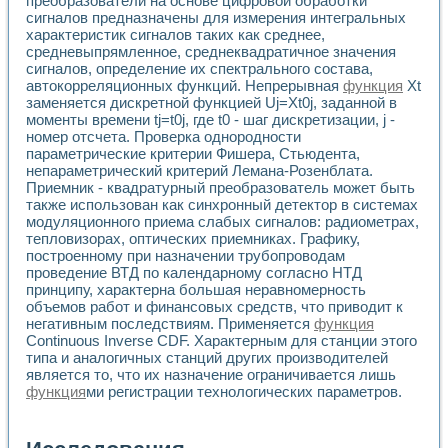
преобразователи на основе цифровой обработки
сигналов предназначены для измерения интегральных
характеристик сигналов таких как среднее,
средневыпрямленное, среднеквадратичное значения
сигналов, определение их спектрального состава,
автокорреляционных функций. Непрерывная
функция
Xt
заменяется дискретной функцией Uj=Xt0j, заданной в
моменты времени tj=t0j, где t0 - шаг дискретизации, j -
номер отсчета. Проверка однородности
параметрические критерии Фишера, Стьюдента,
непараметрический критерий Лемана-Розенблата.
Приемник - квадратурный преобразователь может быть
также использован как синхронный детектор в системах
модуляционного приема слабых сигналов: радиометрах,
тепловизорах, оптических приемниках. Графику,
построенному при назначении трубопроводам
проведение ВТД по календарному согласно НТД
принципу, характерна большая неравномерность
объемов работ и финансовых средств, что приводит к
негативным последствиям. Применяется
функция
Continuous Inverse CDF. Характерным для станции этого
типа и аналогичных станций других производителей
является то, что их назначение ограничивается лишь
функция
ми регистрации технологических параметров.