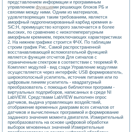
Универсальный стенд для исследования электрических ха
представлением информации и программным
Лабораторные практикумы по информационно-измерител
управлением
функция
ми решающих блоков РБ и
Виртуальный измеритель частотных характеристик на осн
связями между ними. Одним из материалов,
удовлетворяющих таким требованиям, является
Лабораторный практикум по основам теории Коммутации
аморфный гидрогенизированный карбид кремния a-
Разработка виртуальной лабораторной работы «Имитаци
SiC:H, преимущество которого заключается в более
Виртуальные практикумы по электротехнике в среде LabV
высоких, по сравнению с низкотемпературным
Из опыта внедрения в рамках национального проекта «Об
аморфным кремнием, переключающих характеристиках
Исследование эффективности решателей обыкновенных 
2. На нижнем графике строится ФЧХ. По таблицам
Опыт разработки LabVIEW лабораторных практикумов н
строим график Рис. Самой распространенной
Проблемы повышения качества образования и подготовки
восстанавливающей вспомогательной функцией
Развитие LabVIEW лабораторного практикума по электр
является функция отсчетов Для сигналов с
Разработка виртуальной лаборатории по электротехнике 
ограниченным спектром в соответствии с теоремой Ф.
Комплект модулей - вид сзади Управление модулями
Усовершенствованные алгоритмы частотного анализа для
осуществляется через интерфейс USB формирователь,
Об опыте работы учебного центра «Технологии NATIONAL
широкополосный усилитель, источник питания или по
Технологии NI в магистерской программе «Прикладная фи
цифровым линиям усилитель - квадратурный
Система диагностики двигателей постоянного тока
преобразователь с помощью библиотеки программ -
Автоматизированный стенд формирования электромагнитн
виртуальных подприборов, написанных в среде NI
Лабораторный практикум по курсу ИИС на базе оборудов
LabVIEW. Средствами LabVIEW выполнен опрос
Партнеры
датчиков, выдача управляющих воздействий,
Академические и отраслевые институты
отображение временных диаграмм всех сигналов от
датчиков и вычисленных программой и формирование
Учебные заведения
заданного значения момента двигателя. Измерительный
Бизнес
преобразователь на основе цифровой обработки
Контакты
выборок мгновенных значений Измерительные