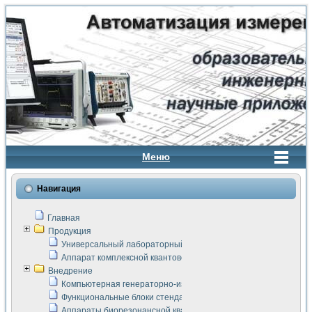
Меню
Навигация
Главная
Продукция
Универсальный лабораторный стенд "Сигнал-USB"
Аппарат комплексной квантовой терапии Интроскан
Внедрение
Компьютерная генераторно-измерительная система
Функциональные блоки стенда "Сигнал-USB"
Аппараты биорезонансной квантовой терапии серии СКАН