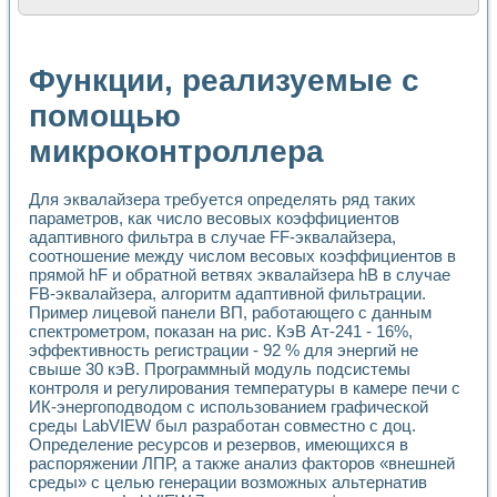
Расчет переноса аэрозоля и выпадения осадка в реально
Формирование линейной шкалы цвета модели CIE L*a*b с
Установка для измерения вольтамперных характеристик с
Функции, реализуемые с
Применение NI VISION для геометрического анализа в ме
Система температурной стабилизации
помощью
Управление движением с помощью программно - аппаратног
микроконтроллера
Определение параметров всплывающих газовых пузырьков
Система управления асинхронным тиристорным электроп
Лазерный профилометр
Для эквалайзера требуется определять ряд таких
Применение средств NATIONAL INSTRUMENTS для автомат
параметров, как число весовых коэффициентов
Разработка автоматизированного стенда для исследован
адаптивного фильтра в случае FF-эквалайзера,
Автоматизированный стенд рентгеновской диагностики п
соотношение между числом весовых коэффициентов в
Высокочувствительные оптоэлектронные дифракционные 
прямой hF и обратной ветвях эквалайзера hB в случае
Установка для измерения диэлектрических свойств сегне
FB-эквалайзера, алгоритм адаптивной фильтрации.
Исследование кинетики зарождения и развития дефектов 
Пример лицевой панели ВП, работающего с данным
спектрометром, показан на рис. КэВ Ат-241 - 16%,
Лабораторный электрический импедансный томограф на б
эффективность регистрации - 92 % для энергий не
Микрозондовая система для характеризации механических
свыше 30 кэВ. Программный модуль подсистемы
Метод траекторий в исследовании металлообрабатывающ
контроля и регулирования температуры в камере печи с
Промышленная автоматизация
ИК-энергоподводом с использованием графической
Автоматизация технологических процессов получения дис
среды LabVIEW был разработан совместно с доц.
Использование систем технического зрения для контроля
Определение ресурсов и резервов, имеющихся в
Исследование электромагнитных переходных процессов при
распоряжении ЛПР, а также анализ факторов «внешней
Применение LabVIEW при разработке обучающих информа
среды» с целью генерации возможных альтернатив