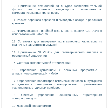
Применение технологий NI в курсе экспериментальной
физики на примере выдающихся экспериментов:
самоорганизованная критичность
Расчет переноса аэрозоля и выпадения осадка в реальном
времени
Формирование линейной шкалы цвета модели CIE L*a*b с
использованием LabVIEW
Установка для измерения вольтамперных характеристик
солнечных элементов и модулей
Применение NI VISION для геометрического анализа в
медицинской эндоскопии
Система температурной стабилизации
Управление движением с помощью программно -
аппаратного комплекса NI - Motion
Определение параметров всплывающих газовых пузырьков
по данным эхолокационного зондирования с применением
технологии виртуальных приборов
Система управления асинхронным тиристорным
электроприводом
Лазерный профилометр