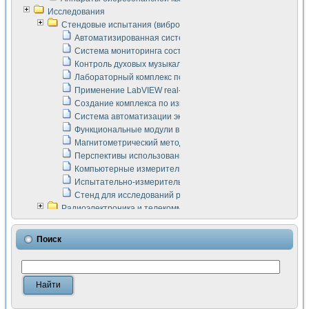
Исследования
Стендовые испытания (виброакустика, тензометрия и т.п.)
Автоматизированная система измерения параметров дизе
Система мониторинга состояния тяговых электродвигателей
Контроль духовых музыкальных инструментов
Лабораторный комплекс по исследованию элементной ба
Применение LabVIEW real-time module для моделирования
Создание комплекса по измерению скорости подвижного с
Система автоматизации экспериментальных исследований 
Функциональные модули в стандарте Nl SCXI для ультраз
Магнитометрический метод в дефектоскопии сварных шво
Перспективы использования машинного зрения в составе
Компьютерные измерительные системы для лабораторных
Испытательно-измерительный комплекс аппаратуры для о
Стенд для исследований рабочих процессов ДВС в динам
Радиоэлектроника и телекоммуникации
LabVIEW в расчетах радиолиний систем передачи данных
Аппаратно-программный комплекс для исследования АЧХ 
Поиск
Виртуальный лабораторный стенд для исследования пар
Измерение шумовых параметров операционных усилител
Измерительный преобразователь на основе цифровой обр
Инструменты для исследования выравнивания электричес
Инструменты для исследования компенсации эхо-сигнало