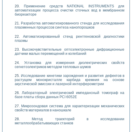
Применение средств NATIONAL INSTRUMENTS для
автоматизации процесса очистки сточных вод в мембранном
биореакторе
Разработка автоматизированного стенда для исследования
плазменных процессов синтеза нанопорошков
Автоматизированный стенд рентгеновской диагностики
плазмы
Высокочувствительные оптоэлектронные дифракционные
датчики малых перемещений и колебаний
Установка для измерения диэлектрических свойств
сегнетоэлектриков методом тепловых шумов
Исследование кинетики зарождения и развития дефектов в
растущем монокристалле карбида кремния на основе
акустической эмиссии и лазерной интерферометрии
Лабораторный электрический импедансный томограф на
базе платы сбора данных PCI 6052E
Микрозондовая система для характеризации механических
свойств материалов в наношкале
Метод траекторий в исследовании
металлообрабатывающих станков