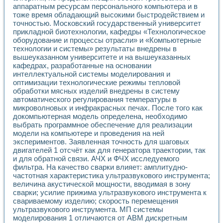
Применение LabVIEW для исследования течения в расши
аппаратным ресурсам персонального компьютера и в
тоже время обладающий высокими быстродействием и
Создание виртуальной работы «Изучение магнитных свой
точностью. Московский государственный университет
Обратный маятник
прикладной биотехнологии, кафедры «Технологическое
Устройство для изучения основ интерфейсов обмена по п
оборудование и процессы отрасли» и «Компьютерные
Лабораторный практикум: изучение адиабатического расш
технологии и системы» результаты внедрены в
Стенд для исследования электрических переходных харак
вышеуказанном университете и на вышеуказанных
Система статистической обработки результатов измерите
кафедрах, разработанные на основании
Автоматизация лазерно-плазменных измерений с помощ
интеллектуальной системы моделирования и
Модельно-измерительный комплекс. Назначение. Состав.
оптимизации технологические режимы тепловой
обработки мясных изделий внедрены в систему
Использование технологий NATIONAL INSTRUMENTS для с
автоматического регулирования температуры в
Учебный практикум "Спектральный и корреляционный ана
микроволновых и инфракрасных печах. После того как
Учебный стенд для исследования принципа действия унив
докомпьютерная модель определена, необходимо
Оборудование и программное обеспечение учебных лабор
выбрать программное обеспечение для реализации
Виртуальный лабораторный практикум для изучения техн
модели на компьютере и проведения на ней
Управление роботом ТУР-10 средствами LabVIEW
экспериментов. Заявленная точность для шаговых
Аппаратно-программный комплекс для исследования АЧХ 
двигателей 1 отсчёт как для генератора траектории, так
Автоматизированный дистанционный лабораторный практи
и для обратной связи. АЧХ и ФЧХ исследуемого
Исследование возможности реставрации одномерных сигн
фильтра. На качество сварки влияет: амплитудно-
частотная характеристика ультразвукового инструмента;
Использование технологий NATIONAL INSTRUMENTS в оп
величина акустической мощности, вводимая в зону
Разработка модификаций алгоритма полигармонической э
сварки; усилие прижима ультразвукового инструмента к
Учебный стенд для исследования принципа действия унив
свариваемому изделию; скорость перемещения
Виртуальная система поддержки принимаемых решений в
ультразвукового инструмента. МП системы
Преемственность дисциплин «Моделирование систем» и «
моделирования 1 отличаются от АВМ дискретным