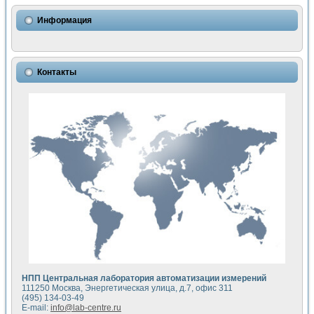
Использование NI LabVIEW для математического моделир
Исследовние возможности создания измерителя ВАХ фото
Информация
Математическое моделирование генератора сигналов - и
Моделирование и экспериментальное исследование линей
Применение осциллографического модуля с высоким разр
Симуляция отклика импульсного радиолокационного сигнал
Контакты
Автоматизация формирования уравнений состояния для и
Блок гальванической развязки для устройства сбора данн
Разработка автоматизированного стенда для измерения о
Применение среды LabVIEW для построения картины возб
Портативная система для определения показателей качес
Использование LabVIEW для управления источником пит
Устройство для снятия вольт-амперных характеристик со
Передовые научные технологии: нано-, фемто-, биотехнологи
Автоматизированная установка по измерению временных 
Автоматизированный лабораторный комплекс на базе Lab
Визуализация моделирования и оптимизации тепловой об
Виртуальный прибор для исследования функциональных в
Исследование возможности создания экономичного виртуа
Исследование кинетики движения макрочастиц в упорядо
Комплекс автоматизированной диагностики крови
НПП Центральная лаборатория автоматизации измерений
Метод прогнозирования свойств дисперсных продуктов п
111250 Москва, Энергетическая улица, д.7, офис 311
Недорогая система управления сверхпроводящим соленои
(495) 134-03-49
E-mail:
info@lab-centre.ru
Применение технологий NI в курсе экспериментальной фи