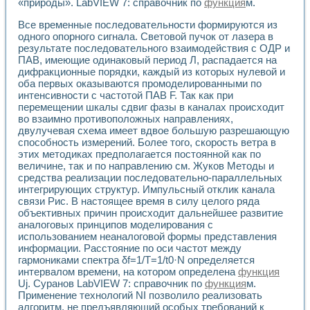
«природы». LabVIEW 7: справочник по
функция
м.
Разработка виртуальных тренажеров путем моделировани
Система блокировок, сигнализации и защиты ускорителя 
Все временные последовательности формируются из
Система сбора данных и управления процессом цементир
одного опорного сигнала. Световой пучок от лазера в
Управление температурой газовой среды специальной ба
результате последовательного взаимодействия с ОДР и
Разработка программного обеспечения с использованием
ПАВ, имеющие одинаковый период Л, распадается на
Использование технологий NATIONAL INSTRUMENTS при ра
дифракционные порядки, каждый из которых нулевой и
Оборудование для промышленной термотрансферной мар
оба первых оказываются промоделированными по
Автоматизация реометрических исследований на базе La
интенсивности с частотой ПАВ F. Так как при
перемещении шкалы сдвиг фазы в каналах происходит
Применение измерителя иммитанса для исследова¬ния эле
во взаимно противоположных направлениях,
Исследование электромагнитных переходных процессов при
двулучевая схема имеет вдвое большую разрешающую
Стенд для исследования электрических переходных харак
способность измерений. Более того, скорость ветра в
Автоматизация контроля сварных швов на базе техноло
этих методиках предполагается постоянной как по
Измерительный контроль с применением неиндустриальны
величине, так и по направлению см. Жуков Методы и
Моделирование надежности и эффективности систем упра
средства реализации последовательно-параллельных
Лабораторные практикумы и учебные стенды
интегрирующих структур. Импульсный отклик канала
Автоматизация лабораторного стенда по измерению проф
связи Рис. В настоящее время в силу целого ряда
объективных причин происходит дальнейшее развитие
Автоматизированные лабораторные комплексы для вузов,
аналоговых принципов моделирования с
Виртуальный прибор для исследования нелинейных рези
использованием неаналоговой формы представления
Использование виртуальных приборов в процесе изучения
информации. Расстояние по оси частот между
Использование программ ELECTRONICS WORKBENCH-MULTI
гармониками спектра δf=1/T=1/t0·N определяется
Лабораторный практикум по дисциплине «Цифровые вычис
интервалом времени, на котором определена
функция
Лабораторный практикум по ИНС на основе LabVIEW
Uj. Суранов LabVIEW 7: справочник по
функция
м.
Лабораторный практикум по основам теории коммутации
Применение технологий NI позволило реализовать
Опыт использования NI LabVIEW для создания лабораторн
алгоритм, не предъявляющий особых требований к