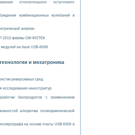
ламп
рения относительного остаточного
буждения комбинационных колебаний в
мерения температуры» в среде LabVIEW
ектрической энергии
в Нижегородском госуниверситете им. Н.И. Лобачевского
SP 2010 фирмы GW INSTEK
ых систем моделирования
х модулей на базе USB-6008
й среде
отехнологии и мехатроника
и информатики
ристик реверсивных сред
го образовательного проекта РУДН
я исследования наноструктур
бработки биопродуктов с применением
ожностей алгоритма полигармонической
 полярографа на основе платы USB 6008 в