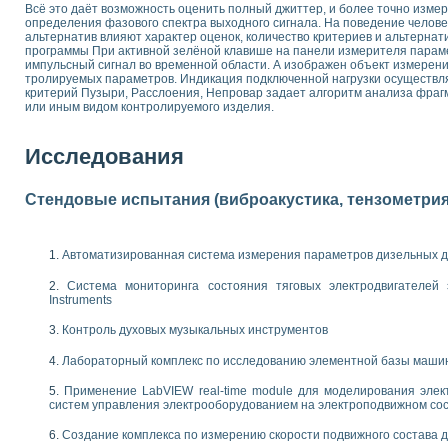
Всё это даёт возможность оценить полный джиттер, и более точно изме
 выпадения осадка в реальном времени
определения фазового спектра выходного сигнала. На поведение челов
лы цвета модели CIE L*a*b с использованием LabVIEW
альтернатив влияют характер оценок, количество критериев и альтернат
программы При активной зелёной клавише на панели измерителя парам
льтамперных характеристик солнечных элементов и модулей
импульсный сигнал во временной области. А изображен объект измерени
еометрического анализа в медицинской эндоскопии
тролируемых параметров. Индикация подключенной нагрузки осуществл
билизации
критерий Пузыри, Расслоения, Непровар задает алгоритм анализа фраг
или иным видом контролируемого изделия.
ощью программно - аппаратного комплекса NI - Motion
плывающих газовых пузырьков по данным эхолокационного зондирования с 
онным тиристорным электроприводом
Исследования
AL INSTRUMENTS для автоматизации процесса очистки сточных вод в мемб
Стендовые испытания (виброакустика, тензометрия и
нного стенда для исследования плазменных процессов синтеза нанопорошко
рентгеновской диагностики плазмы
электронные дифракционные датчики малых перемещений и колебаний
Автоматизированная система измерения параметров дизельных д
электрических свойств сегнетоэлектриков методом тепловых шумов
ждения и развития дефектов в растущем монокристалле карбида кремния на
Система мониторинга состояния тяговых электродвигателей э
Instruments
й импедансный томограф на базе платы сбора данных PCI 6052E
характеризации механических свойств материалов в наношкале
Контроль духовых музыкальных инструментов
овании металлообрабатывающих станков
Лабораторный комплекс по исследованию элементной базы маши
ких процессов получения дисперсных продуктов на основе виртуальных при
Применение LabVIEW real-time module для моделирования элек
ческого зрения для контроля образцов
систем управления электрооборудованием на электроподвижном со
ных переходных процессов при коротких замыканиях в узлах электрических н
зработке обучающих информационных систем и тренажеров для персонала 
Создание комплекса по измерению скорости подвижного состава 