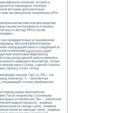
максимальное значение, которое и
ределяется переходное тепловое
данной методике дополнительно
такие как импульсное напряжение UfTm,
uments
о выбранным математическим моделям
зрастанием интенсивности отказов и
ный кеш по методу FIFO и затем
 систем управления электрооборудованием на электроподвижном составе (Э
аграммы».
 при предварительно установленном
имер, Microsoft Internet Explorer.
рован предыдущий канал и следующий за
дным техническим
характеристика
м:
ндартный аналоговый видеовыход
 Поэтому целью данной работы являлась
ерсального цифрового вольтметра. U1max
 эмиссии
 выходе карты U1max, с другой стороны -
ристик и параметров силовых полупроводниковых приборов
ожно принять U1min =10Uш.
яющие сигнала. Где I, lo, lPh— ток,
заряд электрона; Т — абсолютная
А, отражающий степень приближения
ый период нужны мероприятия,
вий. После знакомства с основными
едств NATIONAL INSTRUMENTS
раторных установок рис. Вх» — расчетная
ческой модели процесса; ; клавиша
пьютером на «входе» цепи; ; клавиша
омпьютером на «выходе» цепи; ; клавиша