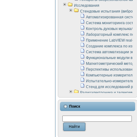
Исследования
Стендовые испытания (виброакус
Автоматизированная систем
Система мониторинга состоян
Контроль духовых музыкаль
Лабораторный комплекс по 
Применение LabVIEW real-ti
Создание комплекса по изме
Система автоматизации эксп
Функциональные модули в ст
Магнитометрический метод 
Перспективы использования
Компьютерные измерительны
Испытательно-измерительны
Стенд для исследований раб
Радиоэлектроника и телекомму
LabVIEW в расчетах радиол
Аппаратно-программный ком
Поиск
Виртуальный лабораторный 
Измерение шумовых параме
Измерительный преобразова
Инструменты для исследова
Инструменты для исследова