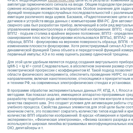
«Расч. Модуляционная
характеристика
цепи есть результат изменения 
для математического моделирования сверхширокополосного стробоскопическ
амплитуде гармонического сигнала на входе. Общим подходом при реше
оздания измерителя ВАХ фотоэлементов на базе виртуальных средств изме
сужение исходного множества альтернатив. Особое значение для задач
функций генерации псевдослучайных последовательностей с различны
ие генератора сигналов - имитатора джиттера и измерителя параметров д
имитации различного вида шумов. Баскаков, «Радиотехнические цепи и с
нтальное исследование линейных антенн и антенных решеток в учебной ла
датчиков и устройств ввода данных с компьютерами IBM-PC. Для автома
ского модуля с высоким разрешением для создания SPICE- модели импульсн
сварного шва был разработан прибор, включающий в себя ряд виртуаль
управлением микроконтроллера и обработкой изображения: ВПП1 - подъ
ого радиолокационного сигнала и его FFT анализ в программной среде Lab V
ВПП2 - подъем столика в крайнее верхнее положение; ВПП3 - определе
я уравнений состояния для исследования переходных процессов в среде L
сканирования плос кости фокусировки использовался ВППа1, ВППА2 - а
ки для устройства сбора данных NI USB-6009
образца; ВПП4 - фокусировка на верхнюю поверхность образца; ВПП6 -
изменением плоскости фокусировки. Хотя регистрируемый сигнал АЭ есть
ного стенда для измерения относительного остаточного электросопротивле
динамической функцией Грина объекта и передаточной функцией измери
для построения картины возбуждения комбинационных колебаний в простра
первичный импульс АЭ и по нему оценить размер одиночной трещины.
ределения показателей качества электрической энергии
Для этой цели удобным является подход создания виртуального прибора
 управления источником питания PSP 2010 фирмы GW INSTEK
lgfi/fi-1 = lg kf = const Следовательно, в абсолютном значении размер ступе
т-амперных характеристик солнечных модулей на базе USB-6008
геометрической прогрессии с коэффициентом kf. Такой подход позволяе
области физического эксперимента, обеспечить проведение НИРС по с
 нано-, фемто-, биотехнологии и мехатроника
направлениям, включая нанотехнологии, относящимся к приоритетным н
вка по измерению временных характеристик реверсивных сред
и техники РФ, на современных электрофизических стендах и установках.
торный комплекс на базе LabVIEW для исследования наноструктур
В программе обработки экспериментальных данных FF, КПД, A, I, Rпосл
я и оптимизации тепловой обработки биопродуктов с применением совреме
методами. Как показал анализ, имеющиеся аппаратно-программные сре
следования функциональных возможностей алгоритма полигармонической эк
разработку подобного рода автоматизированных систем контроля в пол
качества сварного шва. Это создает условия для активизации работы с
оздания экономичного виртуального полярографа на основе платы USB 6008
учебного процесса. Свойства данных элементов для этой цели были со
жения макрочастиц в упорядоченных плазменно-пылевых структурах
конечном счете, это позволяет сократить количество типов изделий и кри
й диагностики крови
количество ВПП обработки изображений. В курсах «Измерения и прибо
эксперименте», «Физическая электроника», «Физика газового разряда и
йств дисперсных продуктов при обработке возмущениями давления
используются широкая линейка встраиваемых многофункциональных из
ния сверхпроводящим соленоидом с биквадрантным источником тока
DIO, дигитайзеры и т.
 курсе экспериментальной физики на примере выдающихся экспериментов: с