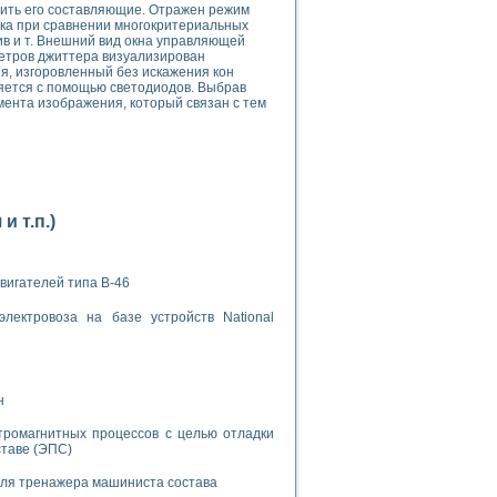
рить его составляющие. Отражен режим
ека при сравнении многокритериальных
ив и т. Внешний вид окна управляющей
етров джиттера визуализирован
я, изгоровленный без искажения кон
яется с помощью светодиодов. Выбрав
мента изображения, который связан с тем
применением технологии виртуальных приборов
ранном биореакторе
 т.п.)
в
вигателей типа В-46
 основе акустической эмиссии и лазерной интерферометрии
лектровоза на базе устройств National
н
боров
тромагнитных процессов с целью отладки
ставе (ЭПС)
агрузок
химических предприятий
для тренажера машиниста состава