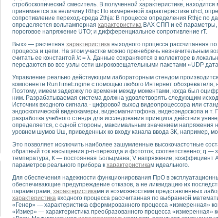
стробоскопический смеситель. В полученной характеристике, находится 
принимается за величину Rthjc По измеренной характеристике uhct, оп
сопротивление переход-среда Zthja: В процессе определения Rthjc по 
тика, тензометрия и т.п.)
определяется вольтамперная
характеристика
ВАХ СПП и её параметры, 
а измерения параметров дизельных двигателей типа В-46
пороговое напряжение UTO; и дифференциальное сопротивление rT.
ия тяговых электродвигателей электровоза на базе устройств National Instr
Вых» — расчетная
характеристика
выходного процесса рассчитанная п
ных инструментов
процесса и цепи. На этом участке можно пренебречь незначительным во
исследованию элементной базы машин
считать ее константой λt = λ. Данные сохраняются в коллекторе в локаль
me module для моделирования электромагнитных процессов с целью отладки
передаются во все узлы сети широковещательными пакетами «UDP дат
рению скорости подвижного состава для тренажера машиниста состава
Управление реально действующим лабораторным стендом производится
ериментальных исследований в гиперзвуковых аэродинамических трубах
компоненте RunTimeEngine с помощью любого Интернет обозревателя, напр
Поэтому, имеем задержку по времени между моментами, когда был оциф
андарте Nl SCXI для ультразвуковых контрольно-измерительных систем
ним. Разрабатываемая система должна удовлетворять следующим исхо
в дефектоскопии сварных швов металлоконструкций
Источник входного сигнала - цифровой выход видеопроцессора или ста
 машинного зрения в составе системы управления движением экраноплана
эндоскопической видеокамеры, видеомагнитофона, видеоэндоскопа и т.
разработка учебного стенда для исследования принципа действия унив
е системы для лабораторных испытаний материалов методом акустической
определяется, с одной стороны, максимальным значением напряжения на
й комплекс аппаратуры для определения тепловых и электрических характе
уровнем шумов Uш, приведенных ко входу канала ввода ЗК, например, м
очих процессов ДВС в динамических режимах
Это позволяет исключить наиболее зашумленные высокочастотные составл
никации
обратный ток насыщения p-n-перехода и фототок, соответственно; q — 
иний систем передачи данных
температура, К — постоянная Больцмана; V напряжение; коэффициент 
параметров реального прибора к
характеристика
м идеального.
плекс для исследования АЧХ и ФЧХ активных фильтров
стенд для исследования параметров двухполюсников резонансным методом
Для обеспечения надежности функционирования ПрО в эксплуатационн
обеспечивающие предупреждение отказов, а не ликвидацию их последст
тров операционных усилителей с применением аппаратно-программных ср
параметрами,
характеристика
ми и возможностями представленных лабо
тель на основе цифровой обработки выборок мгновенных значений
характеристика
входного процесса рассчитанная по выбранной математи
ния выравнивания электрических каналов
«Генер» — характеристика сформированного процесса «измеренная» ком
«Измер» — характеристика преобразованного процесса «измеренная» к
ния компенсации эхо-сигналов