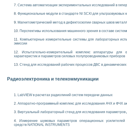
енажеров путем моделирования технологических процессов пищевых произво
Система автоматизации экспериментальных исследований в гипер
изации и защиты ускорителя ЛУЭ-200
равления процессом цементирования нефтегазовых скважин
Функциональные модули в стандарте Nl SCXI для ультразвуковых
азовой среды специальной барокамеры
Магнитометрический метод в дефектоскопии сварных швов метал
еспечения с использованием среды графического программирования LabVIE
NATIONAL INSTRUMENTS при разработке автоматизированного комплекса для
Перспективы использования машинного зрения в составе систе
енной термотрансферной маркировки изделий
ких исследований на базе LabVIEW
Компьютерные измерительные системы для лабораторных испы
эмиссии
танса для исследова¬ния электрофизических свойств аморфного гидрогениз
ных переходных процессов при коротких замыканиях в узлах электрических н
Испытательно-измерительный комплекс аппаратуры для о
ктрических переходных характеристик асинхронных двигателей при пуске
характеристик и параметров силовых полупроводниковых приборов
арных швов на базе технологий фирмы NATIONAL INSTRUMENTS
Стенд для исследований рабочих процессов ДВС в динамических
применением неиндустриальных камер в производственных условиях
и эффективности систем управления в интегрированных средах
ебные стенды
Радиоэлектроника и телекоммуникации
го стенда по измерению профиля зеркальной антенны и построению диагра
торные комплексы для вузов, осуществляющих подготовку специалистов по
следования нелинейных резистивных цепей
LabVIEW в расчетах радиолиний систем передачи данных
приборов в процесе изучения специальных дисциплин в технических коллед
LECTRONICS WORKBENCH-MULTISIM для электротехнической подготовки инже
Аппаратно-программный комплекс для исследования АЧХ и ФЧХ а
 дисциплине «Цифровые вычислительные устройства и микропроцессоры приб
Виртуальный лабораторный стенд для исследования параметров
 ИНС на основе LabVIEW
 основам теории коммутации
Измерение шумовых параметров операционных усилителей 
средств NATIONAL INSTRUMENTS
IEW для создания лабораторного практикума по измерениям магнитных вели