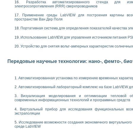
следования электрических характеристик газоразрядных и люминесцентных 
Разработка автоматизированного стенда для изме
по информационно-измерительным системам (ИИС)
электросопротивления (RRR) сверхпроводников
тотных характеристик на основе использования звуковой карты ПК
Применение среды LabVIEW для построения картины воз
 основам теории Коммутации
пространстве Ван Дер Поля
бораторной работы «Имитационное моделирование погрешностей канала из
Портативная система для определения показателей качества эл
электротехнике в среде LabVIEW
х национального проекта «Образование» технологий NATIONAL INSTRUMENTS 
Использование LabVIEW для управления источником питания P
ти решателей обыкновенных дифференциальных уравнений инструментальн
абораторных практикумов на кафедре информационных систем МИРЭА
Устройство для снятия вольт-амперных характеристик солнечны
ва образования и подготовки преподавателей для работы в ИКТ насыщенно
рного практикума по электронике кафедры информационных систем МИРЭА
Передовые научные технологии: нано-, фемто-, би
оратории по электротехнике в среде MULTISIM
итмы частотного анализа для LabWindows/CVI и LabVIEW
центра «Технологии NATIONAL INSTRUMENTS» в ростовском колледже связи 
Автоматизированная установка по измерению временных характе
ой программе «Прикладная физика и физическая информатика» инновационно
елей постоянного тока
Автоматизированный лабораторный комплекс на базе LabVIEW дл
формирования электромагнитного поля для испытаний изделий авионики
Визуализация моделирования и оптимизации тепловой о
 курсу ИИС на базе оборудования NI CompactDAQ
современных информационных технологий и программных средств
ституты
Виртуальный прибор для исследования функциональных возм
экстраполяции
Исследование возможности создания экономичного виртуального
среде LabVIEW