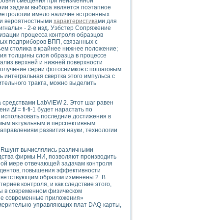
уровня смещения при неизменной
ого осциллографа и исследования методов расширения его полосы пропуска
нии задачи выбора является поэтапное
рений
 метрологии имело наличие встроенных
ми вероятностными
характеристика
ми для
життера
игналы» - 2-е изд. Уэбстер Сопряжение
боратории средствами LabVIEW
тизации процесса контроля образцов
ого сигнала
ных подприборов ВПП, связанных с
ем столика в крайнее нижнее положение;
IEW 7.1
ния толщины слоя образца в процессе
abVIEW
нализ верхней и нижней поверхности
 получение серии фотоснимков с пошаговым
 интегральная свертка этого импульса с
ния (RRR) сверхпроводников
тельного тракта, можно выделить
нстве Ван Дер Поля
 средствами LabVIEW 2. Этот шаг равен
ни ∆f = fi-fi-1 будет нарастать по
т использовать последние достижения в
амым актуальным и перспективным
аправлениям развития науки, технологии
 и Rшунт вычислялись различными
нных информационных технологий и программных средств
дства фирмы НИ, позволяют производить
страполяции
ной мере отвечающей задачам контроля
тудентов, повышения эффективности
 в среде LabVIEW
ответствующим образом изменены 2. В
териев контроля, и как следствие этого,
ры в современном физическом
 ее современные приложения»
мерительно-управляющих плат DAQ-карты,
амоорганизованная критичность