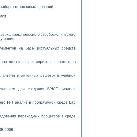
выборок мгновенных значений
спользованием графической среды программирования LabVIEW
алов
 устройства по интерфейсу RS232
сверхширокополосного стробоскопического
пускания
лементов на базе виртуальных средств
орного практикума
тора джиттера и измерителя параметров
х антенн и антенных решеток в учебной
ческих монокристаллов
решением для создания SPICE- модели
лы»
экстраполяции
его FFT анализ в программной среде Lab
едования переходных процессов в среде
SB-6009
тв управления»