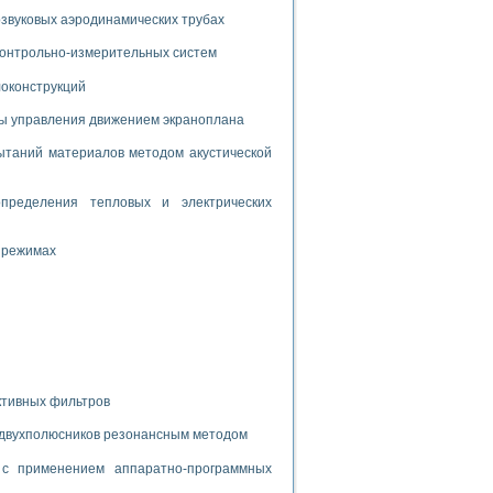
дств с использованием языка программирования LabVIEW
звуковых аэродинамических трубах
 контрольно-измерительных систем
локонструкций
W для моделирования типовых химико-технологических процессов
 исследования средств измерения температуры
мы управления движением экраноплана
таний материалов методом акустической
ированного карбида кремния (A-SIC:H)
агрузок
пределения тепловых и электрических
 режимах
ммы направленности
 пищевой инженерии
жах
неров-неэлектриков
ктивных фильтров
орных комплексов» на основе Multisim
 двухполюсников резонансным методом
с применением аппаратно-программных
чин