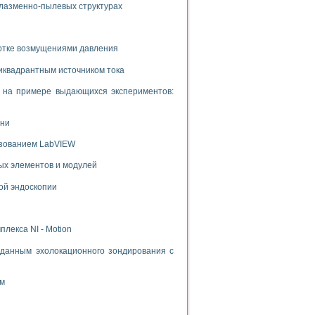
плазменно-пылевых структурах
ботке возмущениями давления
иквадрантным источником тока
и на примере выдающихся экспериментов:
ени
ьзованием LabVIEW
ых элементов и модулей
ой эндоскопии
лекса NI - Motion
данным эхолокационного зондирования с
ом