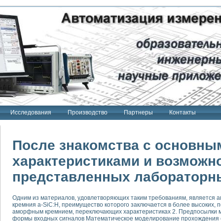
Исследования
Производство
Партнеры
Контакты
После знакомства с основны
характеристиками и возможн
представленных лабораторн
тенд "Сигнал-USB"
 терапии Интроскан
Одним из материалов, удовлетворяющих таким требованиям, является 
ерительная система
кремния a-SiC:H, преимущество которого заключается в более высоких,
Сигнал-USB"
аморфным кремнием, переключающих характеристиках 2. Предпосылки м
формы входных сигналов Математическое моделирование прохождения 
товой терапии серии СКАН