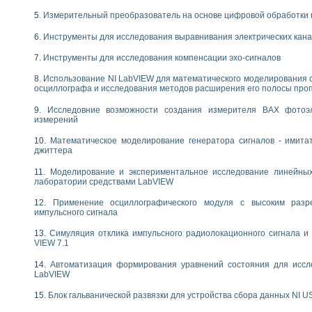
следования течения в расширяющемся канале
Измерительный преобразователь на основе цифровой обработки 
ты «Изучение магнитных свойств ферромагнетиков. Петля гистерезиса» с и
Инструменты для исследования выравнивания электрических кан
нов интерфейсов обмена по протоколам RS232 и GPIB / имитатор оконечного
Инструменты для исследования компенсации эхо-сигналов
учение адиабатического расширения газов
ктрических переходных характеристик асинхронных двигателей при пуске
Использование NI LabVIEW для математического моделирования 
аботки результатов измерительного экспримента
осциллографа и исследования методов расширения его полосы про
азменных измерений с помощью LabVIEW
Исследовние возможности создания измерителя ВАХ фотоэ
мплекс. Назначение. Состав. Возможности
измерений
NATIONAL INSTRUMENTS для создания систем автоматизированного лаборат
альный и корреляционный анализ"
Математическое моделирование генератора сигналов - имита
джиттера
ания принципа действия универсального цифрового вольтметра
е обеспечение учебных лабораторных стендов
Моделирование и экспериментальное исследование линейны
практикум для изучения технологии выращивания полупроводниковых и опти
лаборатории средствами LabVIEW
 средствами LabVIEW
Применение осциллографического модуля с высоким раз
плекс для исследования АЧХ и ФЧХ активных фильтров
импульсного сигнала
ционный лабораторный практикум по курсу «радиотехнические цепи и сигна
реставрации одномерных сигналов на основе алгоритма полигармонической 
Симуляция отклика импульсного радиолокационного сигнала и 
VIEW 7.1
NATIONAL INSTRUMENTS в операционной системе LINUX
горитма полигармонической экстраполяции в среде LabVIEW
Автоматизация формирования уравнений состояния для иссл
ания принципа действия универсального цифрового вольтметра
LabVIEW
ржки принимаемых решений в среде LabVIEW
Блок гальванической развязки для устройства сбора данных NI U
 «Моделирование систем» и «Автоматизация проектирования систем и средс