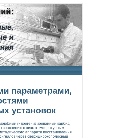
ми параметрами,
остями
ых установок
аморфный гидрогенизированный карбид
 по сравнению с низкотемпературным
етодического аппарата восстановления
сигналов через сверхширокополосный