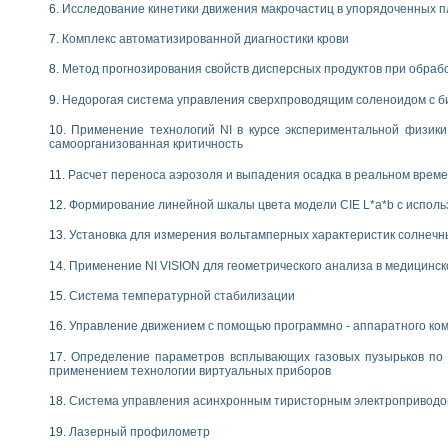
Исследование кинетики движения макрочастиц в упорядоченных 
Комплекс автоматизированной диагностики крови
Метод прогнозирования свойств дисперсных продуктов при обра
Недорогая система управления сверхпроводящим соленоидом с б
Применение технологий NI в курсе экспериментальной физик
самоорганизованная критичность
Расчет переноса аэрозоля и выпадения осадка в реальном врем
Формирование линейной шкалы цвета модели CIE L*a*b с испол
Установка для измерения вольтамперных характеристик солнечн
Применение NI VISION для геометрического анализа в медицинск
Система температурной стабилизации
Управление движением с помощью программно - аппаратного комп
Определение параметров всплывающих газовых пузырьков по 
применением технологии виртуальных приборов
Система управления асинхронным тиристорным электропривод
Лазерный профилометр