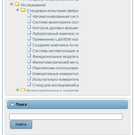
Исследования
Стендовые испытания (виброакустика, тензометрия и т.п.)
Автоматизированная система измерения параметров дизе
Система мониторинга состояния тяговых электродвигателей
Контроль духовых музыкальных инструментов
Лабораторный комплекс по исследованию элементной ба
Применение LabVIEW real-time module для моделирования
Создание комплекса по измерению скорости подвижного с
Система автоматизации экспериментальных исследований 
Функциональные модули в стандарте Nl SCXI для ультраз
Магнитометрический метод в дефектоскопии сварных шво
Перспективы использования машинного зрения в составе
Компьютерные измерительные системы для лабораторных
Испытательно-измерительный комплекс аппаратуры для о
Стенд для исследований рабочих процессов ДВС в динам
Радиоэлектроника и телекоммуникации
LabVIEW в расчетах радиолиний систем передачи данных
Аппаратно-программный комплекс для исследования АЧХ 
Поиск
Виртуальный лабораторный стенд для исследования пар
Измерение шумовых параметров операционных усилител
Измерительный преобразователь на основе цифровой обр
Инструменты для исследования выравнивания электричес
Инструменты для исследования компенсации эхо-сигнало