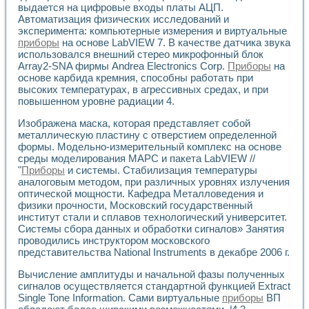
выдается на цифровые входы платы АЦП.
Применение LabVIEW для исследования течения в расши
Автоматизация физических исследований и
Создание виртуальной работы «Изучение магнитных свой
эксперимента: компьютерные измерения и виртуальные
Обратный маятник
приборы
на основе LabVIEW 7. В качестве датчика звука
Устройство для изучения основ интерфейсов обмена по п
использовался внешний стерео микрофонный блок
Лабораторный практикум: изучение адиабатического расш
Array2-SNA фирмы Andrea Electronics Corp.
Приборы
на
Стенд для исследования электрических переходных харак
основе карбида кремния, способны работать при
Система статистической обработки результатов измерите
высоких температурах, в агрессивных средах, и при
Автоматизация лазерно-плазменных измерений с помощ
повышенном уровне радиации 4.
Модельно-измерительный комплекс. Назначение. Состав.
Изображена маска, которая представляет собой
Использование технологий NATIONAL INSTRUMENTS для с
металлическую пластину с отверстием определенной
Учебный практикум "Спектральный и корреляционный ана
формы. Модельно-измерительный комплекс на основе
Учебный стенд для исследования принципа действия унив
среды моделирования МАРС и пакета LabVIEW //
Оборудование и программное обеспечение учебных лабор
"
Приборы
и системы. Стабилизация температуры
Виртуальный лабораторный практикум для изучения техн
аналоговым методом, при различных уровнях излучения
Управление роботом ТУР-10 средствами LabVIEW
оптической мощности. Кафедра Металловедения и
Аппаратно-программный комплекс для исследования АЧХ 
физики прочности, Московский государственный
институт стали и сплавов технологический университет.
Автоматизированный дистанционный лабораторный практи
Системы сбора данных и обработки сигналов» Занятия
Исследование возможности реставрации одномерных сигн
проводились инструктором московского
Использование технологий NATIONAL INSTRUMENTS в оп
представительства National Instruments в декабре 2006 г.
Разработка модификаций алгоритма полигармонической э
Учебный стенд для исследования принципа действия унив
Вычисление амплитуды и начальной фазы полученных
Виртуальная система поддержки принимаемых решений в
сигналов осуществляется стандартной функцией Extract
Преемственность дисциплин «Моделирование систем» и «
Single Tone Information. Сами виртуальные
приборы
ВП