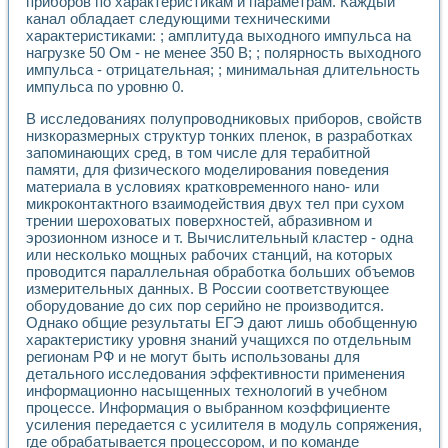
приборов по характеристикам и параметрам. Каждый
Разработка виртуальных тренажеров путем моделировани
канал обладает следующими техническими
Система блокировок, сигнализации и защиты ускорителя 
характеристиками: ; амплитуда выходного импульса на
Система сбора данных и управления процессом цементир
нагрузке 50 Ом - не менее 350 В; ; полярность выходного
Управление температурой газовой среды специальной ба
импульса - отрицательная; ; минимальная длительность
Разработка программного обеспечения с использованием
импульса по уровню 0.
Использование технологий NATIONAL INSTRUMENTS при ра
Оборудование для промышленной термотрансферной мар
В исследованиях полупроводниковых приборов, свойств
низкоразмерных структур тонких пленок, в разработках
Автоматизация реометрических исследований на базе La
запоминающих сред, в том числе для терабитной
Применение измерителя иммитанса для исследова¬ния эле
памяти, для физического моделирования поведения
Исследование электромагнитных переходных процессов при
материала в условиях кратковременного нано- или
Стенд для исследования электрических переходных харак
микроконтактного взаимодействия двух тел при сухом
Автоматизация контроля сварных швов на базе техноло
трении шероховатых поверхностей, абразивном и
Измерительный контроль с применением неиндустриальны
эрозионном износе и т. Вычислительный кластер - одна
Моделирование надежности и эффективности систем упра
или несколько мощных рабочих станций, на которых
Лабораторные практикумы и учебные стенды
проводится параллельная обработка больших объемов
измерительных данных. В России соответствующее
Автоматизация лабораторного стенда по измерению проф
оборудование до сих пор серийно не производится.
Автоматизированные лабораторные комплексы для вузов,
Однако общие результаты ЕГЭ дают лишь обобщенную
Виртуальный прибор для исследования нелинейных рези
характеристику уровня знаний учащихся по отдельным
Использование виртуальных приборов в процесе изучения
регионам РФ и не могут быть использованы для
Использование программ ELECTRONICS WORKBENCH-MULTI
детального исследования эффективности применения
Лабораторный практикум по дисциплине «Цифровые вычис
информационно насыщенных технологий в учебном
Лабораторный практикум по ИНС на основе LabVIEW
процессе. Информация о выбранном коэффициенте
Лабораторный практикум по основам теории коммутации
усиления передается с усилителя в модуль сопряжения,
Опыт использования NI LabVIEW для создания лабораторн
где обрабатывается процессором, и по команде