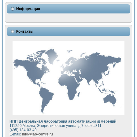
Использование NI LabVIEW для математического моделир
Исследовние возможности создания измерителя ВАХ фото
Информация
Математическое моделирование генератора сигналов - и
Моделирование и экспериментальное исследование линей
Применение осциллографического модуля с высоким разр
Симуляция отклика импульсного радиолокационного сигнал
Контакты
Автоматизация формирования уравнений состояния для и
Блок гальванической развязки для устройства сбора данн
Разработка автоматизированного стенда для измерения о
Применение среды LabVIEW для построения картины возб
Портативная система для определения показателей качес
Использование LabVIEW для управления источником пит
Устройство для снятия вольт-амперных характеристик со
Передовые научные технологии: нано-, фемто-, биотехнологи
Автоматизированная установка по измерению временных 
Автоматизированный лабораторный комплекс на базе Lab
Визуализация моделирования и оптимизации тепловой об
Виртуальный прибор для исследования функциональных в
Исследование возможности создания экономичного виртуа
Исследование кинетики движения макрочастиц в упорядо
Комплекс автоматизированной диагностики крови
НПП Центральная лаборатория автоматизации измерений
Метод прогнозирования свойств дисперсных продуктов п
111250 Москва, Энергетическая улица, д.7, офис 311
Недорогая система управления сверхпроводящим соленои
(495) 134-03-49
E-mail:
info@lab-centre.ru
Применение технологий NI в курсе экспериментальной фи