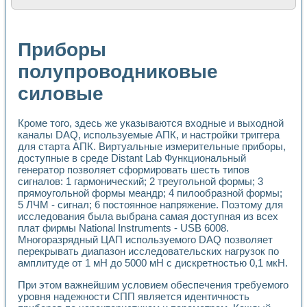
Расчет переноса аэрозоля и выпадения осадка в реально
Формирование линейной шкалы цвета модели CIE L*a*b с
Установка для измерения вольтамперных характеристик с
Приборы
Применение NI VISION для геометрического анализа в ме
Система температурной стабилизации
полупроводниковые
Управление движением с помощью программно - аппаратног
силовые
Определение параметров всплывающих газовых пузырьков
Система управления асинхронным тиристорным электроп
Лазерный профилометр
Кроме того, здесь же указываются входные и выходной
Применение средств NATIONAL INSTRUMENTS для автомат
каналы DAQ, используемые АПК, и настройки триггера
Разработка автоматизированного стенда для исследован
для старта АПК. Виртуальные измерительные приборы,
Автоматизированный стенд рентгеновской диагностики п
доступные в среде Distant Lab Функциональный
Высокочувствительные оптоэлектронные дифракционные 
генератор позволяет сформировать шесть типов
Установка для измерения диэлектрических свойств сегне
сигналов: 1 гармонический; 2 треугольной формы; 3
Исследование кинетики зарождения и развития дефектов 
прямоугольной формы меандр; 4 пилообразной формы;
5 ЛЧМ - сигнал; 6 постоянное напряжение. Поэтому для
Лабораторный электрический импедансный томограф на б
исследования была выбрана самая доступная из всех
Микрозондовая система для характеризации механических
плат фирмы National Instruments - USB 6008.
Метод траекторий в исследовании металлообрабатывающ
Многоразрядный ЦАП используемого DAQ позволяет
Промышленная автоматизация
перекрывать диапазон исследовательских нагрузок по
Автоматизация технологических процессов получения дис
амплитуде от 1 мН до 5000 мН с дискретностью 0,1 мкН.
Использование систем технического зрения для контроля
Исследование электромагнитных переходных процессов при
При этом важнейшим условием обеспечения требуемого
уровня надежности СПП является идентичность
Применение LabVIEW при разработке обучающих информа