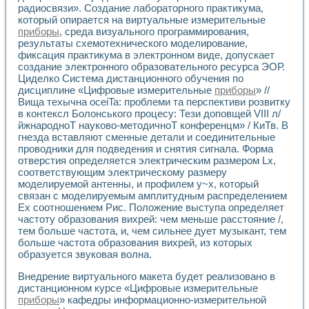
радиосвязи». Создание лабораторного практикума,
который опирается на виртуальные измерительные
приборы
, среда визуального программирования,
результаты схемотехнического моделирование,
фиксация практикума в электронном виде, допускает
создание электронного образовательного ресурса ЭОР.
Циделко Система дистанционного обучения по
дисциплине «Цифровые измерительные
приборы
» //
Вища техычна oceiTa: проблеми та перспективи розвитку
в контексл Болонського процесу: Тези доповщей VIII л/
йжнародноТ науково-методичноТ конференцм» / КиТв. В
гнезда вставляют сменные детали и соединительные
проводники для подведения и снятия сигнала. Форма
отверстия определяется электрическим размером Lx,
соответствующим электрическому размеру
моделируемой антенны, и профилем у~х, который
связан с моделируемым амплитудным распределением
Ех соотношением Рис. Положение выступа определяет
частоту образования вихрей: чем меньше расстояние /,
тем больше частота, и, чем сильнее дует музыкант, тем
больше частота образования вихрей, из которых
образуется звуковая волна.
Внедрение виртуального макета будет реализовано в
дистанционном курсе «Цифровые измерительные
приборы
» кафедры информационно-измерительной