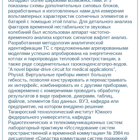
обладают более широкими возможностями. И 3
Универсальный стенд для исследования электрических ха
показаны схемы дополнительных силовых блоков,
Лабораторные практикумы по информационно-измерител
разработанных и изготовленных нами для измерения
Виртуальный измеритель частотных характеристик на осн
вольтамперных характеристик солнечных элементов и
Лабораторный практикум по основам теории Коммутации
батарей с помощью этой платы. Для детального анализа
Разработка виртуальной лабораторной работы «Имитаци
факторов временной нестабильности звуковых
Виртуальные практикумы по электротехнике в среде LabV
колебаний был использован аппарат частотно-
Из опыта внедрения в рамках национального проекта «Об
временного анализа коротких сигналов вафлет анализ.
Исследование эффективности решателей обыкновенных 
Разработанная методология аналитической
Опыт разработки LabVIEW лабораторных практикумов н
идентификации ТС с предложенными агрегированными
моделями успешно апробирована на энергетических
Проблемы повышения качества образования и подготовки
котлах и паропроводах тепловой электростанции, а
Развитие LabVIEW лабораторного практикума по электр
также ряде соединительных газоконденсатопро-водов.
Разработка виртуальной лаборатории по электротехнике 
"A novel bipolar-drive circuit for medical applications",
Усовершенствованные алгоритмы частотного анализа для
Physiol. Виртуальные приборы имеют большую
Об опыте работы учебного центра «Технологии NATIONAL
гибкость, позволяя конструировать и перенастраивать
Технологии NI в магистерской программе «Прикладная фи
их интерфейс, комбинировать их с другими приборами,
Система диагностики двигателей постоянного тока
одновременно с измерениями проводить обработку
Автоматизированный стенд формирования электромагнитн
результатов в виде графиков, диаграмм, таблиц,
файлов, элементов баз данных. ВУЗ, кафедра или
Лабораторный практикум по курсу ИИС на базе оборудов
предприятие, на котором внедрено решение
Партнеры
Таганрогский технологический институт Южного
Академические и отраслевые институты
федерального университета, кафедра
Учебные заведения
Радиотехнических и телекоммуникационных систем:
Бизнес
лабораторный практикум «Исследование систем
Контакты
пространственной и временной коммутации» № 3984 по
дисциплине «Средства коммутации систем подвижной