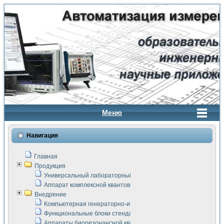
Меню
Навигация
Главная
Продукция
Универсальный лабораторный стенд "Сигнал-USB"
Аппарат комплексной квантовой терапии Интроскан
Внедрение
Компьютерная генераторно-измерительная система
Функциональные блоки стенда "Сигнал-USB"
Аппараты биорезонансной квантовой терапии серии СКАН