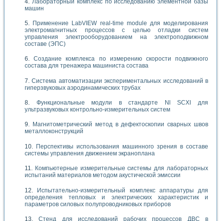
Лабораторный комплекс по исследованию элементной базы
машин
Применение LabVIEW real-time module для моделирования
электромагнитных процессов с целью отладки систем
управления электрооборудованием на электроподвижном
составе (ЭПС)
Создание комплекса по измерению скорости подвижного
состава для тренажера машиниста состава
Система автоматизации экспериментальных исследований в
гиперзвуковых аэродинамических трубах
Функциональные модули в стандарте Nl SCXI для
ультразвуковых контрольно-измерительных систем
Магнитометрический метод в дефектоскопии сварных швов
металлоконструкций
Перспективы использования машинного зрения в составе
системы управления движением экраноплана
Компьютерные измерительные системы для лабораторных
испытаний материалов методом акустической эмиссии
Испытательно-измерительный комплекс аппаратуры для
определения тепловых и электрических характеристик и
параметров силовых полупроводниковых приборов
Стенд для исследований рабочих процессов ДВС в