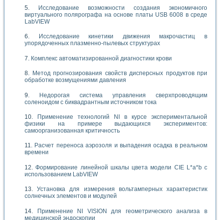
Исследование возможности создания экономичного
виртуального полярографа на основе платы USB 6008 в среде
LabVIEW
Исследование кинетики движения макрочастиц в
упорядоченных плазменно-пылевых структурах
Комплекс автоматизированной диагностики крови
Метод прогнозирования свойств дисперсных продуктов при
обработке возмущениями давления
Недорогая система управления сверхпроводящим
соленоидом с биквадрантным источником тока
Применение технологий NI в курсе экспериментальной
физики на примере выдающихся экспериментов:
самоорганизованная критичность
Расчет переноса аэрозоля и выпадения осадка в реальном
времени
Формирование линейной шкалы цвета модели CIE L*a*b с
использованием LabVIEW
Установка для измерения вольтамперных характеристик
солнечных элементов и модулей
Применение NI VISION для геометрического анализа в
медицинской эндоскопии