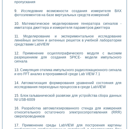
пропускания
Исследовние возможности создания измерителя ВАХ
фотоэлементов на базе виртуальных средств измерений
Математическое моделирование генератора сигналов -
имитатора джиттера и измерителя параметров джиттера
Моделирование и экспериментальное исследование
линейных антенн и антенных решеток в учебной лаборатории
средствами LabVIEW
Применение осциллографического модуля с высоким
разрешением для создания SPICE- модели импульсного
сигнала
Симуляция отклика импульсного радиолокационного сигнала
и его FFT анализ в программной среде Lab VIEW 7.1
Автоматизация формирования уравнений состояния для
исследования переходных процессов в среде LabVIEW
Блок гальванической развязки для устройства сбора данных
NI USB-6009
Разработка автоматизированного стенда для измерения
относительного остаточного электросопротивления (RRR)
сверхпроводников
Применение среды LabVIEW для построения картины