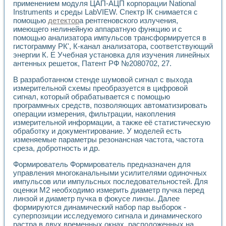
применением модуля ЦАП-АЦП корпорации National
Применение LabVIEW для исследования течения в расши
Instruments и среды LabVIEW. Спектр IК снимается с
Создание виртуальной работы «Изучение магнитных свой
помощью
детектор
а рентгеновского излучения,
Обратный маятник
имеющего нелинейную аппаратную функцию и с
Устройство для изучения основ интерфейсов обмена по п
помощью анализатора импульсов трансформируется в
Лабораторный практикум: изучение адиабатического расш
гистограмму РК', К-канал анализатора, соответствующий
Стенд для исследования электрических переходных харак
энергии К. Е Учебная установка для изучения линейных
антенных решеток, Патент РФ №2080702, 27.
Система статистической обработки результатов измерите
Автоматизация лазерно-плазменных измерений с помощ
В разработанном стенде шумовой сигнал с выхода
Модельно-измерительный комплекс. Назначение. Состав.
измерительной схемы преобразуется в цифровой
Использование технологий NATIONAL INSTRUMENTS для с
сигнал, который обрабатывается с помощью
Учебный практикум "Спектральный и корреляционный ана
программных средств, позволяющих автоматизировать
Учебный стенд для исследования принципа действия унив
операции измерения, фильтрации, накопления
Оборудование и программное обеспечение учебных лабор
измерительной информации, а также её статистическую
Виртуальный лабораторный практикум для изучения техн
обработку и документирование. У моделей есть
изменяемые параметры резонансная частота, частота
Управление роботом ТУР-10 средствами LabVIEW
среза, добротность и др.
Аппаратно-программный комплекс для исследования АЧХ 
Автоматизированный дистанционный лабораторный практи
Формирователь Формирователь предназначен для
Исследование возможности реставрации одномерных сигн
управления многоканальными усилителями одиночных
Использование технологий NATIONAL INSTRUMENTS в оп
импульсов или импульсных последовательностей. Для
Разработка модификаций алгоритма полигармонической э
оценки М2 необходимо измерить диаметр пучка перед
Учебный стенд для исследования принципа действия унив
линзой и диаметр пучка в фокусе линзы. Далее
формируются динамический набор пар выборок -
Виртуальная система поддержки принимаемых решений в
суперпозиции исследуемого сигнала и динамического
Преемственность дисциплин «Моделирование систем» и «
растра в двух временных окнах, расположенных на