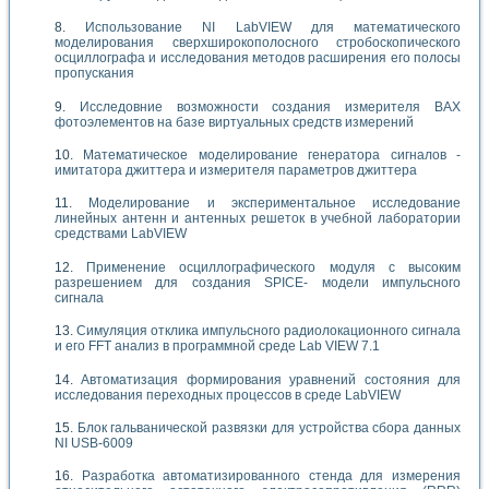
Использование NI LabVIEW для математического
моделирования сверхширокополосного стробоскопического
осциллографа и исследования методов расширения его полосы
пропускания
Исследовние возможности создания измерителя ВАХ
фотоэлементов на базе виртуальных средств измерений
Математическое моделирование генератора сигналов -
имитатора джиттера и измерителя параметров джиттера
Моделирование и экспериментальное исследование
линейных антенн и антенных решеток в учебной лаборатории
средствами LabVIEW
Применение осциллографического модуля с высоким
разрешением для создания SPICE- модели импульсного
сигнала
Симуляция отклика импульсного радиолокационного сигнала
и его FFT анализ в программной среде Lab VIEW 7.1
Автоматизация формирования уравнений состояния для
исследования переходных процессов в среде LabVIEW
Блок гальванической развязки для устройства сбора данных
NI USB-6009
Разработка автоматизированного стенда для измерения