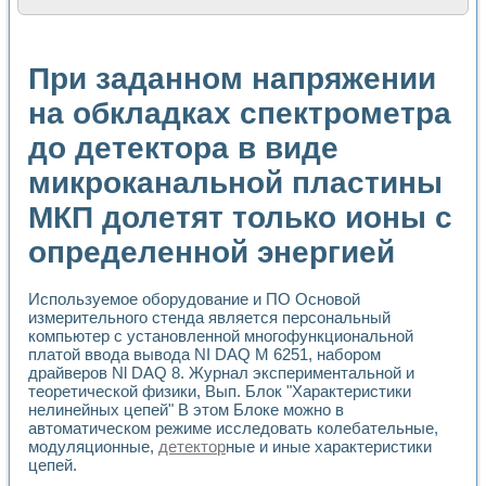
Расчет переноса аэрозоля и выпадения осадка в реально
Формирование линейной шкалы цвета модели CIE L*a*b с
Установка для измерения вольтамперных характеристик с
При заданном напряжении
Применение NI VISION для геометрического анализа в ме
Система температурной стабилизации
на обкладках спектрометра
Управление движением с помощью программно - аппаратног
до детектора в виде
Определение параметров всплывающих газовых пузырьков
Система управления асинхронным тиристорным электроп
микроканальной пластины
Лазерный профилометр
Применение средств NATIONAL INSTRUMENTS для автомат
МКП долетят только ионы с
Разработка автоматизированного стенда для исследован
Автоматизированный стенд рентгеновской диагностики п
определенной энергией
Высокочувствительные оптоэлектронные дифракционные 
Установка для измерения диэлектрических свойств сегне
Используемое оборудование и ПО Основой
Исследование кинетики зарождения и развития дефектов 
измерительного стенда является персональный
Лабораторный электрический импедансный томограф на б
компьютер с установленной многофункциональной
Микрозондовая система для характеризации механических
платой ввода вывода NI DAQ М 6251, набором
Метод траекторий в исследовании металлообрабатывающ
драйверов Nl DAQ 8. Журнал экспериментальной и
Промышленная автоматизация
теоретической физики, Вып. Блок "Характеристики
Автоматизация технологических процессов получения дис
нелинейных цепей" В этом Блоке можно в
автоматическом режиме исследовать колебательные,
Использование систем технического зрения для контроля
модуляционные,
детектор
ные и иные характеристики
Исследование электромагнитных переходных процессов при
цепей.
Применение LabVIEW при разработке обучающих информа