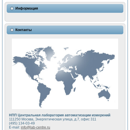
Использование NI LabVIEW для математического моделир
Исследовние возможности создания измерителя ВАХ фото
Информация
Математическое моделирование генератора сигналов - и
Моделирование и экспериментальное исследование линей
Применение осциллографического модуля с высоким разр
Симуляция отклика импульсного радиолокационного сигнал
Контакты
Автоматизация формирования уравнений состояния для и
Блок гальванической развязки для устройства сбора данн
Разработка автоматизированного стенда для измерения о
Применение среды LabVIEW для построения картины возб
Портативная система для определения показателей качес
Использование LabVIEW для управления источником пит
Устройство для снятия вольт-амперных характеристик со
Передовые научные технологии: нано-, фемто-, биотехнологи
Автоматизированная установка по измерению временных 
Автоматизированный лабораторный комплекс на базе Lab
Визуализация моделирования и оптимизации тепловой об
Виртуальный прибор для исследования функциональных в
Исследование возможности создания экономичного виртуа
Исследование кинетики движения макрочастиц в упорядо
Комплекс автоматизированной диагностики крови
НПП Центральная лаборатория автоматизации измерений
Метод прогнозирования свойств дисперсных продуктов п
111250 Москва, Энергетическая улица, д.7, офис 311
Недорогая система управления сверхпроводящим соленои
(495) 134-03-49
E-mail:
info@lab-centre.ru
Применение технологий NI в курсе экспериментальной фи