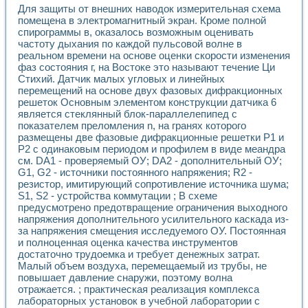
Разработка виртуальных тренажеров путем моделировани
Для защиты от внешних наводок измерительная схема
Система блокировок, сигнализации и защиты ускорителя 
помещена в электромагнитный экран. Кроме полной
Система сбора данных и управления процессом цементир
спирограммы в, оказалось возможным оценивать
Управление температурой газовой среды специальной ба
частоту дыхания по каждой пульсовой волне в
Разработка программного обеспечения с использованием
реальном времени на основе оценки скорости изменения
фаз состояния г, на Востоке это называют течение Ци
Использование технологий NATIONAL INSTRUMENTS при ра
Стихий. Датчик малых угловых и линейных
Оборудование для промышленной термотрансферной мар
перемещений на основе двух фазовых дифракционных
Автоматизация реометрических исследований на базе La
решеток Основным элементом конструкции датчика 6
Применение измерителя иммитанса для исследова¬ния эле
является стеклянный блок-параллелепипед с
Исследование электромагнитных переходных процессов при
показателем преломления n, на гранях которого
Стенд для исследования электрических переходных харак
размещены две фазовые дифракционные решетки Р1 и
Автоматизация контроля сварных швов на базе техноло
Р2 с одинаковым периодом и профилем в виде меандра
Измерительный контроль с применением неиндустриальны
см. DA1 - проверяемый ОУ; DA2 - дополнительный ОУ;
G1, G2 - источники постоянного напряжения; R2 -
Моделирование надежности и эффективности систем упра
резистор, имитирующий сопротивление источника шума;
Лабораторные практикумы и учебные стенды
S1, S2 - устройства коммутации ; В схеме
Автоматизация лабораторного стенда по измерению проф
предусмотрено предотвращение ограничения выходного
Автоматизированные лабораторные комплексы для вузов,
напряжения дополнительного усилительного каскада из-
Виртуальный прибор для исследования нелинейных рези
за напряжения смещения исследуемого ОУ. Постоянная
Использование виртуальных приборов в процесе изучения
и полноценная оценка качества инструментов
Использование программ ELECTRONICS WORKBENCH-MULTI
достаточно трудоемка и требует денежных затрат.
Лабораторный практикум по дисциплине «Цифровые вычис
Малый объем воздуха, перемещаемый из трубы, не
Лабораторный практикум по ИНС на основе LabVIEW
повышает давление снаружи, поэтому волна
отражается. ; практическая реализация комплекса
Лабораторный практикум по основам теории коммутации
лабораторных установок в учебной лаборатории с
Опыт использования NI LabVIEW для создания лабораторн