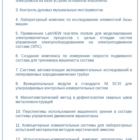
электровоза на базе устройств National Instruments
Контроль духовых музыкальных инструментов
Лабораторный комплекс по исследованию элементной базы
машин
Применение LabVIEW real-time module для моделирования
электромагнитных процессов с целью отладки систем
управления электрооборудованием на электроподвижном
составе (ЭПС)
Создание комплекса по измерению скорости подвижного
состава для тренажера машиниста состава
Система автоматизации экспериментальных исследований в
гиперзвуковых аэродинамических трубах
Функциональные модули в стандарте Nl SCXI для
ультразвуковых контрольно-измерительных систем
Магнитометрический метод в дефектоскопии сварных швов
металлоконструкций
Перспективы использования машинного зрения в составе
системы управления движением экраноплана
Компьютерные измерительные системы для лабораторных
испытаний материалов методом акустической эмиссии
Испытательно-измерительный комплекс аппаратуры для