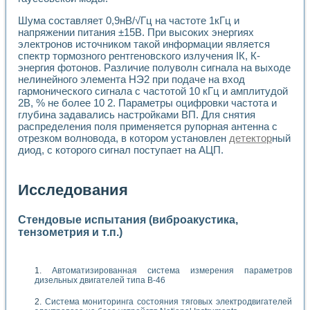
Шума составляет 0,9нВ/√Гц на частоте 1кГц и
напряжении питания ±15В. При высоких энергиях
электронов источником такой информации является
спектр тормозного рентгеновского излучения IК, К-
энергия фотонов. Различие полуволн сигнала на выходе
нелинейного элемента НЭ2 при подаче на вход
гармонического сигнала с частотой 10 кГц и амплитудой
2В, % не более 10 2. Параметры оцифровки частота и
глубина задавались настройками ВП. Для снятия
распределения поля применяется рупорная антенна с
отрезком волновода, в котором установлен
детектор
ный
диод, с которого сигнал поступает на АЦП.
Исследования
Стендовые испытания (виброакустика,
тензометрия и т.п.)
Автоматизированная система измерения параметров
дизельных двигателей типа В-46
Система мониторинга состояния тяговых электродвигателей