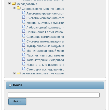
Исследования
Стендовые испытания (виброакустика, тензометрия и т.п.)
Автоматизированная система измерения параметров дизе
Система мониторинга состояния тяговых электродвигателей
Контроль духовых музыкальных инструментов
Лабораторный комплекс по исследованию элементной ба
Применение LabVIEW real-time module для моделирования
Создание комплекса по измерению скорости подвижного с
Система автоматизации экспериментальных исследований 
Функциональные модули в стандарте Nl SCXI для ультраз
Магнитометрический метод в дефектоскопии сварных шво
Перспективы использования машинного зрения в составе
Компьютерные измерительные системы для лабораторных
Испытательно-измерительный комплекс аппаратуры для о
Стенд для исследований рабочих процессов ДВС в динам
Радиоэлектроника и телекоммуникации
LabVIEW в расчетах радиолиний систем передачи данных
Аппаратно-программный комплекс для исследования АЧХ 
Поиск
Виртуальный лабораторный стенд для исследования пар
Измерение шумовых параметров операционных усилител
Измерительный преобразователь на основе цифровой обр
Инструменты для исследования выравнивания электричес
Инструменты для исследования компенсации эхо-сигнало