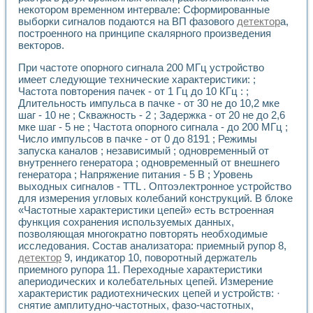
Универсальный стенд для исследования электрических ха
некотором временном интервале: Сформированные
Лабораторные практикумы по информационно-измерител
выборки сигналов подаются на ВП фазового
детектор
а,
Виртуальный измеритель частотных характеристик на осн
построенного на принципе скалярного произведения
Лабораторный практикум по основам теории Коммутации
векторов.
Разработка виртуальной лабораторной работы «Имитаци
Виртуальные практикумы по электротехнике в среде LabV
При частоте опорного сигнала 200 МГц устройство
имеет следующие технические характеристики: ;
Из опыта внедрения в рамках национального проекта «Об
Частота повторения пачек - от 1 Гц до 10 КГц : ;
Исследование эффективности решателей обыкновенных 
Длительность импульса в пачке - от 30 не до 10,2 мке
Опыт разработки LabVIEW лабораторных практикумов н
шаг - 10 не ; Скважность - 2 ; Задержка - от 20 не до 2,6
Проблемы повышения качества образования и подготовки
мке шаг - 5 не ; Частота опорного сигнала - до 200 МГц ;
Развитие LabVIEW лабораторного практикума по электр
Число импульсов в пачке - от 0 до 8191 ; Режимы
Разработка виртуальной лаборатории по электротехнике 
запуска каналов ; независимый ; одновременный от
Усовершенствованные алгоритмы частотного анализа для
внутреннего генератора ; одновременный от внешнего
Об опыте работы учебного центра «Технологии NATIONAL
генератора ; Напряжение питания - 5 В ; Уровень
выходных сигналов - TTL . Оптоэлектронное устройство
Технологии NI в магистерской программе «Прикладная фи
для измерения угловых колебаний конструкций. В блоке
Система диагностики двигателей постоянного тока
«Частотные характеристики цепей» есть встроенная
Автоматизированный стенд формирования электромагнитн
функция сохранения используемых данных,
Лабораторный практикум по курсу ИИС на базе оборудов
позволяющая многократно повторять необходимые
Партнеры
исследования. Состав анализатора: приемный рупор 8,
Академические и отраслевые институты
детектор
9, индикатор 10, поворотный держатель
Учебные заведения
приемного рупора 11. Переходные характеристики
Бизнес
апериодических и колебательных цепей. Измерение
Контакты
характеристик радиотехнических цепей и устройств: ·
снятие амплитудно-частотных, фазо-частотных,