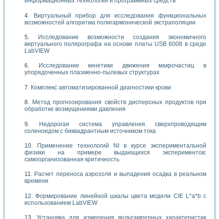
информационных технологий и программных средств
Виртуальный прибор для исследования функциональных
возможностей алгоритма полигармонической экстраполяции
Исследование возможности создания экономичного
виртуального полярографа на основе платы USB 6008 в среде
LabVIEW
Исследование кинетики движения макрочастиц в
упорядоченных плазменно-пылевых структурах
Комплекс автоматизированной диагностики крови
Метод прогнозирования свойств дисперсных продуктов при
обработке возмущениями давления
Недорогая система управления сверхпроводящим
соленоидом с биквадрантным источником тока
Применение технологий NI в курсе экспериментальной
физики на примере выдающихся экспериментов:
самоорганизованная критичность
Расчет переноса аэрозоля и выпадения осадка в реальном
времени
Формирование линейной шкалы цвета модели CIE L*a*b с
использованием LabVIEW
Установка для измерения вольтамперных характеристик