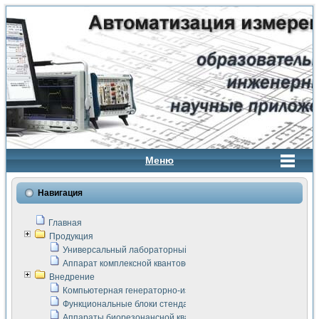
Меню
Навигация
Главная
Продукция
Универсальный лабораторный стенд "Сигнал-USB"
Аппарат комплексной квантовой терапии Интроскан
Внедрение
Компьютерная генераторно-измерительная система
Функциональные блоки стенда "Сигнал-USB"
Аппараты биорезонансной квантовой терапии серии СКАН