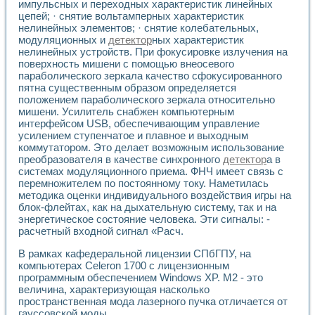
импульсных и переходных характеристик линейных
цепей; · снятие вольтамперных характеристик
нелинейных элементов; · снятие колебательных,
модуляционных и
детектор
ных характеристик
нелинейных устройств. При фокусировке излучения на
поверхность мишени с помощью внеосевого
параболического зеркала качество сфокусированного
пятна существенным образом определяется
положением параболического зеркала относительно
мишени. Усилитель снабжен компьютерным
интерфейсом USB, обеспечивающим управление
усилением ступенчатое и плавное и выходным
коммутатором. Это делает возможным использование
преобразователя в качестве синхронного
детектор
а в
системах модуляционного приема. ФНЧ имеет связь с
перемножителем по постоянному току. Наметилась
методика оценки индивидуального воздействия игры на
блок-флейтах, как на дыхательную систему, так и на
энергетическое состояние человека. Эти сигналы: -
расчетный входной сигнал «Расч.
В рамках кафедеральной лицензии СПбГПУ, на
компьютерах Celeron 1700 с лицензионным
программным обеспечением Windows XP. М2 - это
величина, характеризующая насколько
пространственная мода лазерного пучка отличается от
гауссовской моды.