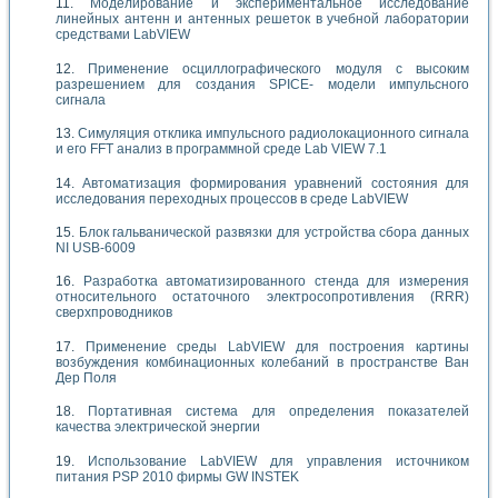
Моделирование и экспериментальное исследование
линейных антенн и антенных решеток в учебной лаборатории
средствами LabVIEW
Применение осциллографического модуля с высоким
разрешением для создания SPICE- модели импульсного
сигнала
Симуляция отклика импульсного радиолокационного сигнала
и его FFT анализ в программной среде Lab VIEW 7.1
Автоматизация формирования уравнений состояния для
исследования переходных процессов в среде LabVIEW
Блок гальванической развязки для устройства сбора данных
NI USB-6009
Разработка автоматизированного стенда для измерения
относительного остаточного электросопротивления (RRR)
сверхпроводников
Применение среды LabVIEW для построения картины
возбуждения комбинационных колебаний в пространстве Ван
Дер Поля
Портативная система для определения показателей
качества электрической энергии
Использование LabVIEW для управления источником
питания PSP 2010 фирмы GW INSTEK