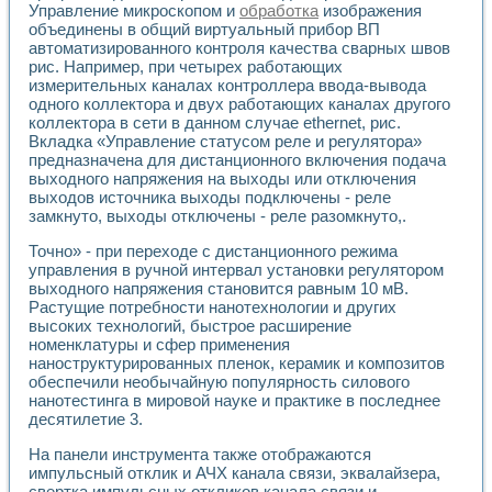
Управление микроскопом и
обработка
изображения
объединены в общий виртуальный прибор ВП
автоматизированного контроля качества сварных швов
рис. Например, при четырех работающих
измерительных каналах контроллера ввода-вывода
одного коллектора и двух работающих каналах другого
коллектора в сети в данном случае ethernet, рис.
Вкладка «Управление статусом реле и регулятора»
предназначена для дистанционного включения подача
выходного напряжения на выходы или отключения
выходов источника выходы подключены - реле
замкнуто, выходы отключены - реле разомкнуто,.
Точно» - при переходе с дистанционного режима
управления в ручной интервал установки регулятором
выходного напряжения становится равным 10 мВ.
Растущие потребности нанотехнологии и других
высоких технологий, быстрое расширение
номенклатуры и сфер применения
наноструктурированных пленок, керамик и композитов
обеспечили необычайную популярность силового
нанотестинга в мировой науке и практике в последнее
десятилетие 3.
На панели инструмента также отображаются
импульсный отклик и АЧХ канала связи, эквалайзера,
свертка импульсных откликов канала связи и