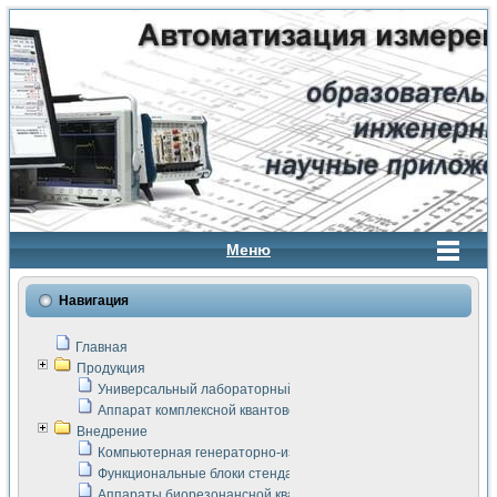
Меню
Навигация
Главная
Продукция
Универсальный лабораторный стенд "Сигнал-USB"
Аппарат комплексной квантовой терапии Интроскан
Внедрение
Компьютерная генераторно-измерительная система
Функциональные блоки стенда "Сигнал-USB"
Аппараты биорезонансной квантовой терапии серии СКАН