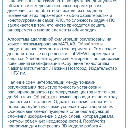
Универсальный стенд для исследования электрических ха
задачей РЛС подразумевать обнаружение движущихся
объектов и измерение основных параметров их
Лабораторные практикумы по информационно-измерител
движения, а под обратной - исходя из пределов
Виртуальный измеритель частотных характеристик на осн
изменения этих параметров - выбор характеристик и
Лабораторный практикум по основам теории Коммутации
конструирование самой РЛС, то сложность задачи ПО
Разработка виртуальной лабораторной работы «Имитаци
заключается в том, что часто приходится решать
Виртуальные практикумы по электротехнике в среде LabV
одновременно многие элементы обеих задач.
Из опыта внедрения в рамках национального проекта «Об
Исследование эффективности решателей обыкновенных 
Алгоритмы адаптивной фильтрации реализованы на
Опыт разработки LabVIEW лабораторных практикумов н
языке программирования MATLAB.
Обработка
и
представление результатов эксперимента. Это создает
Проблемы повышения качества образования и подготовки
дополнительные погрешности. LabVIEW в примерах и
Развитие LabVIEW лабораторного практикума по электр
задачах: Учебно-методические материалы по программе
Разработка виртуальной лаборатории по электротехнике 
повышения квалификации «Обучение технологиям
Усовершенствованные алгоритмы частотного анализа для
National Instruments» / Нижний Новгород, Издательство
Об опыте работы учебного центра «Технологии NATIONAL
ННГУ им.
Технологии NI в магистерской программе «Прикладная фи
Система диагностики двигателей постоянного тока
Наличие схем интерполяции между точками
регулирования повысило точность установок и
Автоматизированный стенд формирования электромагнитн
расширило диапазон регулируемых цветов и оттенков
Лабораторный практикум по курсу ИИС на базе оборудов
до 64 тысяч.
Обработка
снимков проводится по методу
Партнеры
сравнения с эталоном. Однако, за время всплытия с
Академические и отраслевые институты
больших глубин пузырьки успевают «раствориться».
Учебные заведения
Основой выявления пузырей в слое была функция
Бизнес
сложения изображений с двух слоев, которая давала
Контакты
контуры объемных неоднородностей. RoboWorks,
программа для построения 3D модели робота 4.