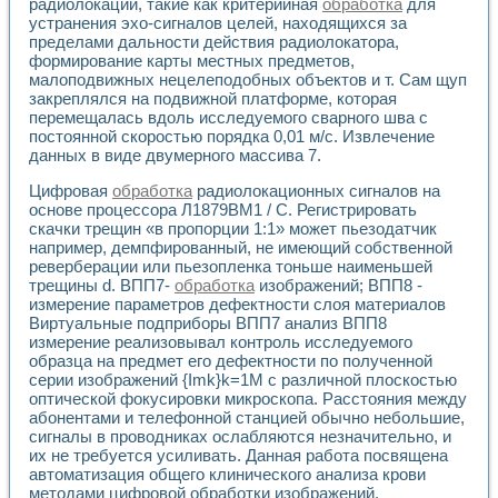
радиолокации, такие как критерийная
обработка
для
Разработка виртуальных тренажеров путем моделировани
устранения эхо-сигналов целей, находящихся за
Система блокировок, сигнализации и защиты ускорителя 
пределами дальности действия радиолокатора,
Система сбора данных и управления процессом цементир
формирование карты местных предметов,
Управление температурой газовой среды специальной ба
малоподвижных нецелеподобных объектов и т. Сам щуп
Разработка программного обеспечения с использованием
закреплялся на подвижной платформе, которая
Использование технологий NATIONAL INSTRUMENTS при ра
перемещалась вдоль исследуемого сварного шва с
Оборудование для промышленной термотрансферной мар
постоянной скоростью порядка 0,01 м/с. Извлечение
Автоматизация реометрических исследований на базе La
данных в виде двумерного массива 7.
Применение измерителя иммитанса для исследова¬ния эле
Цифровая
обработка
радиолокационных сигналов на
Исследование электромагнитных переходных процессов при
основе процессора Л1879ВМ1 / С. Регистрировать
Стенд для исследования электрических переходных харак
скачки трещин «в пропорции 1:1» может пьезодатчик
Автоматизация контроля сварных швов на базе техноло
например, демпфированный, не имеющий собственной
Измерительный контроль с применением неиндустриальны
реверберации или пьезопленка тоньше наименьшей
Моделирование надежности и эффективности систем упра
трещины d. ВПП7-
обработка
изображений; ВПП8 -
Лабораторные практикумы и учебные стенды
измерение параметров дефектности слоя материалов
Автоматизация лабораторного стенда по измерению проф
Виртуальные подприборы ВПП7 анализ ВПП8
измерение реализовывал контроль исследуемого
Автоматизированные лабораторные комплексы для вузов,
образца на предмет его дефектности по полученной
Виртуальный прибор для исследования нелинейных рези
серии изображений {Imk}k=1M с различной плоскостью
Использование виртуальных приборов в процесе изучения
оптической фокусировки микроскопа. Расстояния между
Использование программ ELECTRONICS WORKBENCH-MULTI
абонентами и телефонной станцией обычно небольшие,
Лабораторный практикум по дисциплине «Цифровые вычис
сигналы в проводниках ослабляются незначительно, и
Лабораторный практикум по ИНС на основе LabVIEW
их не требуется усиливать. Данная работа посвящена
Лабораторный практикум по основам теории коммутации
автоматизация общего клинического анализа крови
Опыт использования NI LabVIEW для создания лабораторн
методами цифровой обработки изображений.