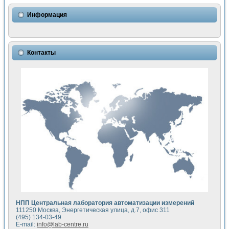
Использование NI LabVIEW для математического моделир
Исследовние возможности создания измерителя ВАХ фото
Информация
Математическое моделирование генератора сигналов - и
Моделирование и экспериментальное исследование линей
Применение осциллографического модуля с высоким разр
Симуляция отклика импульсного радиолокационного сигнал
Контакты
Автоматизация формирования уравнений состояния для и
Блок гальванической развязки для устройства сбора данн
Разработка автоматизированного стенда для измерения о
Применение среды LabVIEW для построения картины возб
Портативная система для определения показателей качес
Использование LabVIEW для управления источником пит
Устройство для снятия вольт-амперных характеристик со
Передовые научные технологии: нано-, фемто-, биотехнологи
Автоматизированная установка по измерению временных 
Автоматизированный лабораторный комплекс на базе Lab
Визуализация моделирования и оптимизации тепловой об
Виртуальный прибор для исследования функциональных в
Исследование возможности создания экономичного виртуа
Исследование кинетики движения макрочастиц в упорядо
Комплекс автоматизированной диагностики крови
НПП Центральная лаборатория автоматизации измерений
Метод прогнозирования свойств дисперсных продуктов п
111250 Москва, Энергетическая улица, д.7, офис 311
Недорогая система управления сверхпроводящим соленои
(495) 134-03-49
E-mail:
info@lab-centre.ru
Применение технологий NI в курсе экспериментальной фи