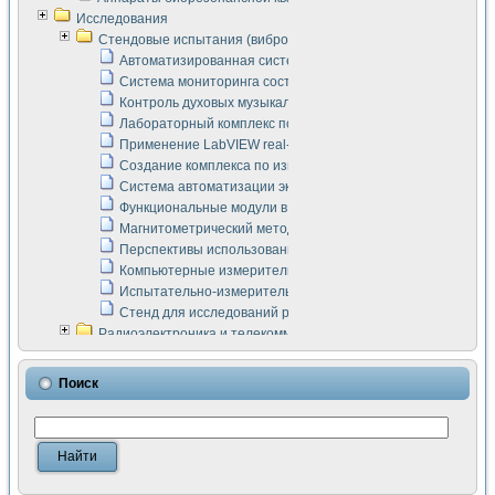
Исследования
Стендовые испытания (виброакустика, тензометрия и т.п.)
Автоматизированная система измерения параметров дизе
Система мониторинга состояния тяговых электродвигателей
Контроль духовых музыкальных инструментов
Лабораторный комплекс по исследованию элементной ба
Применение LabVIEW real-time module для моделирования
Создание комплекса по измерению скорости подвижного с
Система автоматизации экспериментальных исследований 
Функциональные модули в стандарте Nl SCXI для ультраз
Магнитометрический метод в дефектоскопии сварных шво
Перспективы использования машинного зрения в составе
Компьютерные измерительные системы для лабораторных
Испытательно-измерительный комплекс аппаратуры для о
Стенд для исследований рабочих процессов ДВС в динам
Радиоэлектроника и телекоммуникации
LabVIEW в расчетах радиолиний систем передачи данных
Аппаратно-программный комплекс для исследования АЧХ 
Поиск
Виртуальный лабораторный стенд для исследования пар
Измерение шумовых параметров операционных усилител
Измерительный преобразователь на основе цифровой обр
Инструменты для исследования выравнивания электричес
Инструменты для исследования компенсации эхо-сигнало