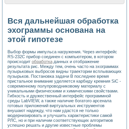
Расчет переноса аэрозоля и выпадения осадка в реально
Формирование линейной шкалы цвета модели CIE L*a*b с
Установка для измерения вольтамперных характеристик с
Вся дальнейшая обработка
Применение NI VISION для геометрического анализа в ме
Система температурной стабилизации
эхограммы основана на
Управление движением с помощью программно - аппаратног
этой гипотезе
Определение параметров всплывающих газовых пузырьков
Система управления асинхронным тиристорным электроп
Лазерный профилометр
Выбор формы импульса нагружения. Через интерфейс
Применение средств NATIONAL INSTRUMENTS для автомат
RS-232C прибор соединен с компьютером, в котором
Разработка автоматизированного стенда для исследован
происходит
обработка
данных и отображение
Автоматизированный стенд рентгеновской диагностики п
результата рис. Между тем, очень часто на эхограммах
Высокочувствительные оптоэлектронные дифракционные 
пузырьковых выбросов видны траектории всплывающих
Установка для измерения диэлектрических свойств сегне
пузырьков. Постановка задачи В последнее время
Исследование кинетики зарождения и развития дефектов 
пристальное внимание уделяется карбиду кремния SiC -
современному полупроводниковому материалу с
Лабораторный электрический импедансный томограф на б
уникальными физическими и химическими свойствами.
Микрозондовая система для характеризации механических
Гибкость и дружественный интерфейс программной
Метод траекторий в исследовании металлообрабатывающ
среды LabVIEW, а также наличие богатого арсенала
Промышленная автоматизация
готовых приложений виртуальных инструментов
Автоматизация технологических процессов получения дис
внушают надежду, что нам удастся не только
Использование систем технического зрения для контроля
модернизировать и улучшить характеристики самой
Исследование электромагнитных переходных процессов при
РЛС, но и при наличии соответствующих алгоритмов
Применение LabVIEW при разработке обучающих информа
успешно решать и другие известные проблемы