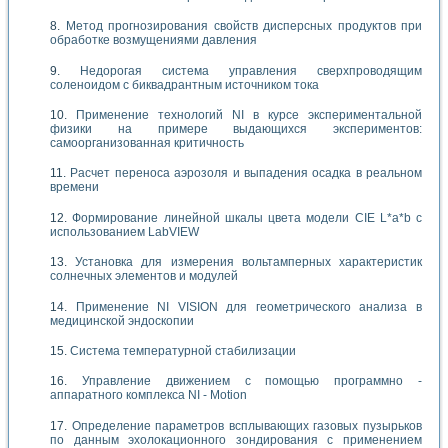
Метод прогнозирования свойств дисперсных продуктов при
обработке возмущениями давления
Недорогая система управления сверхпроводящим
соленоидом с биквадрантным источником тока
Применение технологий NI в курсе экспериментальной
физики на примере выдающихся экспериментов:
самоорганизованная критичность
Расчет переноса аэрозоля и выпадения осадка в реальном
времени
Формирование линейной шкалы цвета модели CIE L*a*b с
использованием LabVIEW
Установка для измерения вольтамперных характеристик
солнечных элементов и модулей
Применение NI VISION для геометрического анализа в
медицинской эндоскопии
Система температурной стабилизации
Управление движением с помощью программно -
аппаратного комплекса NI - Motion
Определение параметров всплывающих газовых пузырьков
по данным эхолокационного зондирования с применением