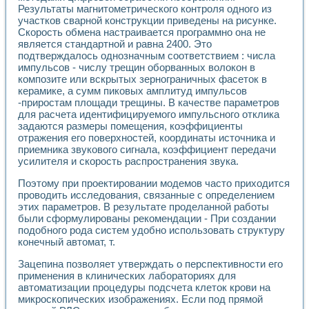
Применение LabVIEW для исследования течения в расши
Результаты магнитометрического контроля одного из
участков сварной конструкции приведены на рисунке.
Создание виртуальной работы «Изучение магнитных свой
Скорость обмена настраивается программно она не
Обратный маятник
является стандартной и равна 2400. Это
Устройство для изучения основ интерфейсов обмена по п
подтверждалось однозначным соответствием : числа
Лабораторный практикум: изучение адиабатического расш
импульсов - числу трещин оборванных волокон в
Стенд для исследования электрических переходных харак
композите или вскрытых зернограничных фасеток в
Система статистической обработки результатов измерите
керамике, а сумм пиковых амплитуд импульсов
Автоматизация лазерно-плазменных измерений с помощ
-приростам площади трещины. В качестве параметров
Модельно-измерительный комплекс. Назначение. Состав.
для расчета идентифицируемого импульсного отклика
задаются размеры помещения, коэффициенты
Использование технологий NATIONAL INSTRUMENTS для с
отражения его поверхностей, координаты источника и
Учебный практикум "Спектральный и корреляционный ана
приемника звукового сигнала, коэффициент передачи
Учебный стенд для исследования принципа действия унив
усилителя и скорость распространения звука.
Оборудование и программное обеспечение учебных лабор
Виртуальный лабораторный практикум для изучения техн
Поэтому при проектировании модемов часто приходится
Управление роботом ТУР-10 средствами LabVIEW
проводить исследования, связанные с определением
Аппаратно-программный комплекс для исследования АЧХ 
этих параметров. В результате проделанной работы
Автоматизированный дистанционный лабораторный практи
были сформулированы рекомендации - При создании
подобного рода систем удобно использовать структуру
Исследование возможности реставрации одномерных сигн
конечный автомат, т.
Использование технологий NATIONAL INSTRUMENTS в оп
Разработка модификаций алгоритма полигармонической э
Зацепина позволяет утверждать о перспективности его
Учебный стенд для исследования принципа действия унив
применения в клинических лабораториях для
Виртуальная система поддержки принимаемых решений в
автоматизации процедуры подсчета клеток крови на
Преемственность дисциплин «Моделирование систем» и «
микроскопических изображениях. Если под прямой