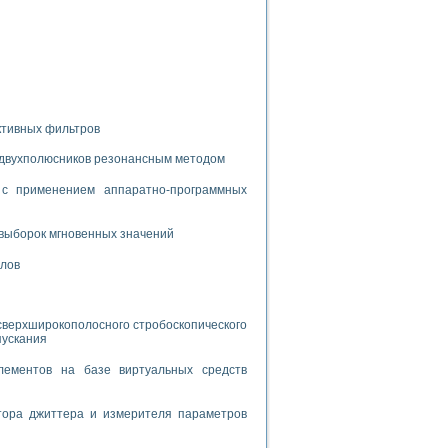
спользованием графической среды программирования LabVIEW
 устройства по интерфейсу RS232
ктивных фильтров
 двухполюсников резонансным методом
орного практикума
с применением аппаратно-программных
выборок мгновенных значений
ческих монокристаллов
алов
лы»
сверхширокополосного стробоскопического
экстраполяции
пускания
лементов на базе виртуальных средств
тора джиттера и измерителя параметров
тв управления»