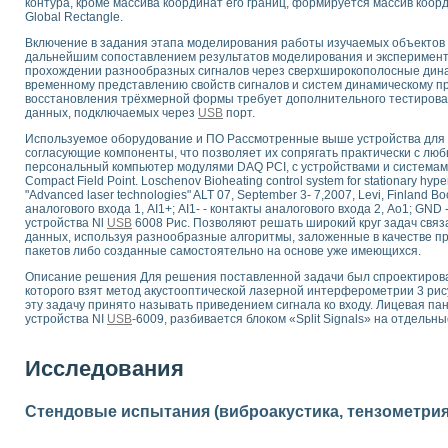
контура, кроме массива координат его границ, формируется массив коо
 выпадения осадка в реальном времени
Global Rectangle.
лы цвета модели CIE L*a*b с использованием LabVIEW
Включение в задания этапа моделирования работы изучаемых объектов с
льтамперных характеристик солнечных элементов и модулей
дальнейшим сопоставлением результатов моделирования и эксперимент
прохождении разнообразных сигналов через сверхширокополосные дина
еометрического анализа в медицинской эндоскопии
временному представлению свойств сигналов и систем динамическому 
билизации
восстановления трёхмерной формы требует дополнительного тестирова
ощью программно - аппаратного комплекса NI - Motion
данных, подключаемых через
USB
порт.
плывающих газовых пузырьков по данным эхолокационного зондирования с 
Используемое оборудование и ПО Рассмотренные выше устройства для
онным тиристорным электроприводом
согласующие компоненты, что позволяет их сопрягать практически с лю
персональный компьютер модулями DAQ PCI, с устройствами и система
Compact Field Point. Loschenov Bioheating control system for stationary hyper
AL INSTRUMENTS для автоматизации процесса очистки сточных вод в мемб
"Advanced laser technologies" ALT 07, September 3- 7,2007, Levi, Finland Book
нного стенда для исследования плазменных процессов синтеза нанопорошко
аналогового входа 1, AI1+; АI1- - контакты аналогового входа 2, Ао1; GND
устройства Nl
USB
6008 Рис. Позволяют решать широкий круг задач свя
рентгеновской диагностики плазмы
данных, используя разнообразные алгоритмы, заложенные в качестве 
электронные дифракционные датчики малых перемещений и колебаний
пакетов либо созданные самостоятельно на основе уже имеющихся.
электрических свойств сегнетоэлектриков методом тепловых шумов
Описание решения Для решения поставленной задачи был спроектирова
ждения и развития дефектов в растущем монокристалле карбида кремния на
которого взят метод акустооптической лазерной интерферометрии 3 рис
й импедансный томограф на базе платы сбора данных PCI 6052E
эту задачу принято называть приведением сигнала ко входу. Лицевая па
устройства NI
USB
-6009, разбивается блоком «Split Signals» на отдельны
характеризации механических свойств материалов в наношкале
овании металлообрабатывающих станков
Исследования
ких процессов получения дисперсных продуктов на основе виртуальных при
ческого зрения для контроля образцов
Стендовые испытания (виброакустика, тензометрия и
ных переходных процессов при коротких замыканиях в узлах электрических н
зработке обучающих информационных систем и тренажеров для персонала 