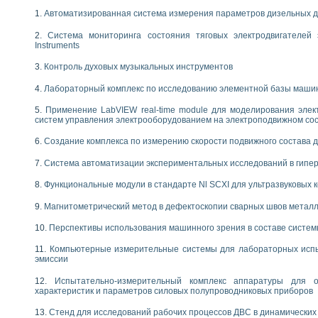
енажеров путем моделирования технологических процессов пищевых произво
Автоматизированная система измерения параметров дизельных д
изации и защиты ускорителя ЛУЭ-200
равления процессом цементирования нефтегазовых скважин
Система мониторинга состояния тяговых электродвигателей э
азовой среды специальной барокамеры
Instruments
еспечения с использованием среды графического программирования LabVIE
Контроль духовых музыкальных инструментов
NATIONAL INSTRUMENTS при разработке автоматизированного комплекса для
енной термотрансферной маркировки изделий
Лабораторный комплекс по исследованию элементной базы маши
ких исследований на базе LabVIEW
Применение LabVIEW real-time module для моделирования элек
танса для исследова¬ния электрофизических свойств аморфного гидрогениз
систем управления электрооборудованием на электроподвижном со
ных переходных процессов при коротких замыканиях в узлах электрических н
ктрических переходных характеристик асинхронных двигателей при пуске
Создание комплекса по измерению скорости подвижного состава 
арных швов на базе технологий фирмы NATIONAL INSTRUMENTS
Система автоматизации экспериментальных исследований в гипер
применением неиндустриальных камер в производственных условиях
и эффективности систем управления в интегрированных средах
Функциональные модули в стандарте Nl SCXI для ультразвуковых
ебные стенды
го стенда по измерению профиля зеркальной антенны и построению диагра
Магнитометрический метод в дефектоскопии сварных швов метал
торные комплексы для вузов, осуществляющих подготовку специалистов по
Перспективы использования машинного зрения в составе систе
следования нелинейных резистивных цепей
приборов в процесе изучения специальных дисциплин в технических коллед
Компьютерные измерительные системы для лабораторных испы
LECTRONICS WORKBENCH-MULTISIM для электротехнической подготовки инже
эмиссии
 дисциплине «Цифровые вычислительные устройства и микропроцессоры приб
Испытательно-измерительный комплекс аппаратуры для о
 ИНС на основе LabVIEW
характеристик и параметров силовых полупроводниковых приборов
 основам теории коммутации
Стенд для исследований рабочих процессов ДВС в динамических
IEW для создания лабораторного практикума по измерениям магнитных вели