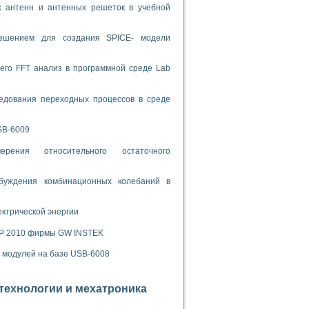
ламп
х антенн и антенных решеток в учебной
решением для создания SPICE- модели
мерения температуры» в среде LabVIEW
его FFT анализ в программной среде Lab
в Нижегородском госуниверситете им. Н.И. Лобачевского
ых систем моделирования
едования переходных процессов в среде
й среде
SB-6009
рения относительного остаточного
и информатики
буждения комбинационных колебаний в
го образовательного проекта РУДН
ектрической энергии
SP 2010 фирмы GW INSTEK
х модулей на базе USB-6008
отехнологии и мехатроника