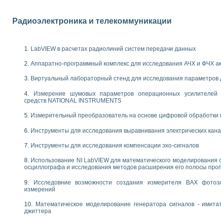
следования течения в расширяющемся канале
ты «Изучение магнитных свойств ферромагнетиков. Петля гистерезиса» с и
Радиоэлектроника и телекоммуникации
нов интерфейсов обмена по протоколам RS232 и GPIB / имитатор оконечного
учение адиабатического расширения газов
LabVIEW в расчетах радиолиний систем передачи данных
ктрических переходных характеристик асинхронных двигателей при пуске
аботки результатов измерительного экспримента
Аппаратно-программный комплекс для исследования АЧХ и ФЧХ а
азменных измерений с помощью LabVIEW
Виртуальный лабораторный стенд для исследования параметров
мплекс. Назначение. Состав. Возможности
NATIONAL INSTRUMENTS для создания систем автоматизированного лаборат
Измерение шумовых параметров операционных усилителей 
альный и корреляционный анализ"
средств NATIONAL INSTRUMENTS
ания принципа действия универсального цифрового вольтметра
Измерительный преобразователь на основе цифровой обработки 
е обеспечение учебных лабораторных стендов
практикум для изучения технологии выращивания полупроводниковых и опти
Инструменты для исследования выравнивания электрических кан
 средствами LabVIEW
Инструменты для исследования компенсации эхо-сигналов
плекс для исследования АЧХ и ФЧХ активных фильтров
ционный лабораторный практикум по курсу «радиотехнические цепи и сигна
Использование NI LabVIEW для математического моделирования 
реставрации одномерных сигналов на основе алгоритма полигармонической 
осциллографа и исследования методов расширения его полосы про
NATIONAL INSTRUMENTS в операционной системе LINUX
Исследовние возможности создания измерителя ВАХ фотоэ
горитма полигармонической экстраполяции в среде LabVIEW
измерений
ания принципа действия универсального цифрового вольтметра
ржки принимаемых решений в среде LabVIEW
Математическое моделирование генератора сигналов - имита
джиттера
 «Моделирование систем» и «Автоматизация проектирования систем и средс