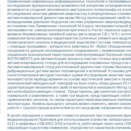
применением современных информационных технологий и программных 
для математического моделирования сверхширокополосного стробоскопическ
исследования функциональных возможностей алгоритма полигармониче
оздания измерителя ВАХ фотоэлементов на базе виртуальных средств изме
возможности создания экономичного виртуального полярографа на осн
ие генератора сигналов - имитатора джиттера и измерителя параметров д
Исследование кинетики движения макрочастиц в упорядоченных плазме
автоматизированной диагностики крови Метод прогнозирования свойств
нтальное исследование линейных антенн и антенных решеток в учебной ла
возмущениями давления Недорогая система управления сверхпроводящ
ского модуля с высоким разрешением для создания SPICE- модели импульсн
источником тока Применение технологий NI в курсе экспериментальной
ого радиолокационного сигнала и его FFT анализ в программной среде Lab V
экспериментов: самоорганизованная критичность Расчет переноса аэроз
времени Формирование линейной шкалы цвета модели CIE L*a*b с испо
я уравнений состояния для исследования переходных процессов в среде L
измерения вольтамперных характеристик солнечных элементов и модул
ки для устройства сбора данных NI USB-6009
геометрического анализа в медицинской эндоскопии Система температ
с помощью программно - аппаратного комплекса NI - Motion Определен
ного стенда для измерения относительного остаточного электросопротивле
пузырьков по данным эхолокационного зондирования с применением те
для построения картины возбуждения комбинационных колебаний в простра
управления асинхронным тиристорным электроприводом Лазерный про
ределения показателей качества электрической энергии
INSTRUMENTS для автоматизации процесса очистки сточных вод в мемб
автоматизированного стенда для исследования плазменных процессов 
 управления источником питания PSP 2010 фирмы GW INSTEK
Автоматизированный стенд рентгеновской диагностики плазмы Высокоч
т-амперных характеристик солнечных модулей на базе USB-6008
дифракционные датчики малых перемещений и колебаний Установка для
 нано-, фемто-, биотехнологии и мехатроника
сегнетоэлектриков методом тепловых шумов Исследование кинетики зар
монокристалле карбида кремния на основе акустической эмиссии и ла
вка по измерению временных характеристик реверсивных сред
электрический импедансный томограф на базе платы сбора данных PCI
торный комплекс на базе LabVIEW для исследования наноструктур
характеризации механических свойств материалов в наношкале Метод т
я и оптимизации тепловой обработки биопродуктов с применением совреме
металлообрабатывающих станков . Представлены два наиболее распрос
нормальное и равномерное, а также три модели, представляющие собой
следования функциональных возможностей алгоритма полигармонической эк
гармонических сигналов, по своим характеристикам максимально прибл
оздания экономичного виртуального полярографа на основе платы USB 6008
эксплуатации. Уровень выходного сигнала можно изменять, меняя напряж
жения макрочастиц в упорядоченных плазменно-пылевых структурах
работе с транзисторным усилителем на его вход кроме напряжения сиг
й диагностики крови
В целях упрощения и снижения стоимости решения при сохранении фу
йств дисперсных продуктов при обработке возмущениями давления
модернизировали Практикум для использования в качестве лабораторн
6211 и цифровых USB-6501 DAQ-устройств, работающих через шину USB
ния сверхпроводящим соленоидом с биквадрантным источником тока
образующих подсистему измерения, определяется характером изучаемы
 курсе экспериментальной физики на примере выдающихся экспериментов: с