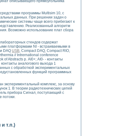
рдинат описывающего прямоугольника
редствами программы Multisim 10, с
альных данных. При решении задач о
мические системы чаще всего прибегают к
представлению. Реализованный алгоритм
ния. Возможно использование плат сбора
применением технологии виртуальных приборов
 лабораторных стендов содержат
быми платформами NI - встраиваемыми в
ми DAQ
USB
, Compact DAQ, Compact RIO,
thermia // Intrernational conference
ранном биореакторе
 of Abstracts p. АI0+; АI0- - контакты
в
 - контакты аналогового выхода 1
занных с обработкой экспериментальных
предустановленных функций программных
н экспериментальный комплекс, за основу
 основе акустической эмиссии и лазерной интерферометрии
унок 1. В теории радиотехнических цепей
нель прибора Сигнал, поступающий с
е потоки.
боров
 т.п.)
агрузок
химических предприятий