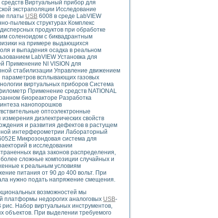
средств Виртуальный прибор для
ого осциллографа и исследования методов расширения его полосы пропуска
ской экстраполяции Исследование
рений
ове платы
USB
6008 в среде LabVIEW
життера
нно-пылевых структурах Комплекс
 дисперсных продуктов при обработке
боратории средствами LabVIEW
им соленоидом с биквадрантным
ого сигнала
 физики на примере выдающихся
IEW 7.1
оля и выпадения осадка в реальном
льзованием LabVIEW Установка для
abVIEW
ей Применение NI VISION для
урной стабилизации Управление движением
ие параметров всплывающих газовых
ния (RRR) сверхпроводников
хнологии виртуальных приборов Система
нстве Ван Дер Поля
филометр Применение средств NATIONAL
ранном биореакторе Разработка
синтеза нанопорошков
увствительные оптоэлектронные
 измерения диэлектрических свойств
ождения и развития дефектов в растущем
зерной интерферометрии Лабораторный
 6052E Микрозондовая система для
раекторий в исследовании
нных информационных технологий и программных средств
траненных вида законов распределения,
 более сложные композиции случайных и
страполяции
иженные к реальным условиям
 в среде LabVIEW
ение питания от 90 до 400 вольт. При
нала нужно подать напряжение смещения.
нкциональных возможностей мы
ой платформы недорогих аналоговых
USB
-
 рис. Набор виртуальных инструментов,
х объектов. При выделении требуемого
амоорганизованная критичность