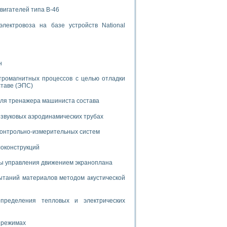
дств с использованием языка программирования LabVIEW
вигателей типа В-46
лектровоза на базе устройств National
W для моделирования типовых химико-технологических процессов
 исследования средств измерения температуры
н
тромагнитных процессов с целью отладки
ированного карбида кремния (A-SIC:H)
ставе (ЭПС)
агрузок
для тренажера машиниста состава
звуковых аэродинамических трубах
 контрольно-измерительных систем
ммы направленности
локонструкций
 пищевой инженерии
мы управления движением экраноплана
жах
таний материалов методом акустической
неров-неэлектриков
орных комплексов» на основе Multisim
пределения тепловых и электрических
 режимах
чин