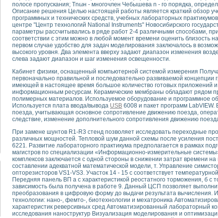
полосе пропускания; Тnωн - многочлен Чебышева n - го порядка, опреде
Описание решения Целью настоящей работы является краткий обзор уч
программных и технических средств, учебных лабораторных практикумов
тика, тензометрия и т.п.)
центре "Центр технологий National Instruments" Новосибирского государс
а измерения параметров дизельных двигателей типа В-46
параметры рассчитывались в ряде работ 2-4 различными способами, при
ия тяговых электродвигателей электровоза на базе устройств National Instr
соответствии с этим можно в любой момент времени оценить близость н
первом случае удобство для задач моделирования заключалось в возмо
ных инструментов
высокого уровня. Два элемента вверху задают диапазон изменения воз
исследованию элементной базы машин
слева задают диапазон и шаг изменения освещенности.
me module для моделирования электромагнитных процессов с целью отладки
Кабинет физики, оснащенный компьютерной системой измерения Получ
рению скорости подвижного состава для тренажера машиниста состава
первоначально правильной и последовательно развиваемой концепции 
ериментальных исследований в гиперзвуковых аэродинамических трубах
имеющей в настоящее время большое количество готовых приложений и
информационным ресурсам. Керамические мембраны обладают рядом п
андарте Nl SCXI для ультразвуковых контрольно-измерительных систем
полимерных материалов. Используемое оборудование и программное обе
в дефектоскопии сварных швов металлоконструкций
Используется плата ввода/вывода
USB
6008 и пакет программ LabVIEW. 
 машинного зрения в составе системы управления движением экраноплана
поезда, учитывающая основное сопротивление движению поезда, операт
следствие, изменение дополнительного сопротивления движению поезда 
е системы для лабораторных испытаний материалов методом акустической
й комплекс аппаратуры для определения тепловых и электрических характе
При замене шунтов R1-R3 стенд позволяет исследовать переходные про
очих процессов ДВС в динамических режимах
различных мощностей. Тепловой шум данной схемы после усиления пост
6221. Развитие лабораторного практикума предполагается в рамках под
никации
магистров по специализации «Информационно-измерительные системы»
иний систем передачи данных
комплексов заключается с одной стороны в снижении затрат времени на п
составлении адекватной математической модели, т. Управление симист
плекс для исследования АЧХ и ФЧХ активных фильтров
опторезисторов VS1-VS3. Участок 14 - 15 с соответствует температурно
стенд для исследования параметров двухполюсников резонансным методом
Передняя панель ВП а с характеристикой реостатного торможения, б с т
тров операционных усилителей с применением аппаратно-программных ср
зависимость была получена в работе 9. Данный ЦСП позволяет выполнит
преобразования в цифровую форму до выдачи результата вычисления.
тель на основе цифровой обработки выборок мгновенных значений
технологии: нано-, фемто-, биотехнологии и мехатроника Автоматизиро
ния выравнивания электрических каналов
характеристик реверсивных сред Автоматизированный лабораторный ко
ния компенсации эхо-сигналов
исследования наноструктур Визуализация моделирования и оптимизации