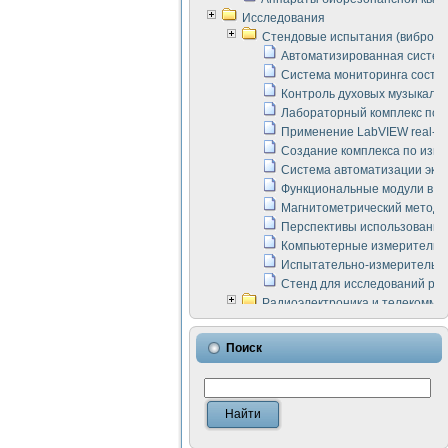
Исследования
Стендовые испытания (виброакус
Автоматизированная систем
Система мониторинга состоян
Контроль духовых музыкаль
Лабораторный комплекс по 
Применение LabVIEW real-ti
Создание комплекса по изме
Система автоматизации эксп
Функциональные модули в ст
Магнитометрический метод 
Перспективы использования
Компьютерные измерительны
Испытательно-измерительны
Стенд для исследований раб
Радиоэлектроника и телекомму
LabVIEW в расчетах радиол
Аппаратно-программный ком
Поиск
Виртуальный лабораторный 
Измерение шумовых параме
Измерительный преобразова
Инструменты для исследова
Инструменты для исследова