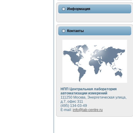
Использование NI LabVIEW 
Исследовние возможности с
Информация
Математическое моделирован
Моделирование и экспериме
Применение осциллографиче
Симуляция отклика импульсн
Контакты
Автоматизация формировани
Блок гальванической развяз
Разработка автоматизирован
Применение среды LabVIEW 
Портативная система для оп
Использование LabVIEW для
Устройство для снятия воль
Передовые научные технологии:
Автоматизированная устано
Автоматизированный лабора
НПП Центральная лаборатория
Визуализация моделировани
автоматизации измерений
111250 Москва, Энергетическая улица,
Виртуальный прибор для ис
д.7, офис 311
Исследование возможности с
(495) 134-03-49
Исследование кинетики дви
E-mail:
info@lab-centre.ru
Комплекс автоматизированно
Метод прогнозирования сво
Недорогая система управле
Применение технологий NI в