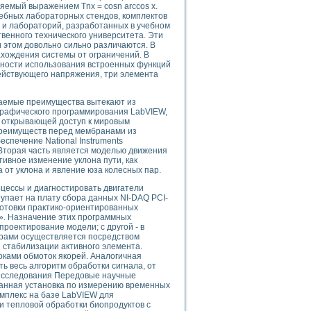
ляемый выражением Тnх = cosn arccos x.
ебных лабораторных стендов, комплектов
 и лабораторий, разработанных в учебном
твенного технического университета. Эти
 этом довольно сильно различаются. В
uments
ахождения системы от ограничений. В
жности использования встроенных функций
действующего напряжения, три элемента
 систем управления электрооборудованием на электроподвижном составе (Э
аемые преимущества вытекают из
графического программирования LabVIEW,
 открывающей доступ к мировым
реимуществ перед мембранами из
спечение National Instruments
Вторая часть является моделью движения
ивное изменение уклона пути, как
от уклона и явление юза колесных пар.
 эмиссии
ристик и параметров силовых полупроводниковых приборов
цессы и диагностировать двигатели
упает на плату сбора данных NI-DAQ PCI-
готовки практико-ориентированных
. Назначение этих программных
роектирование модели; с другой - в
орами осуществляется посредством
й стабилизации активного элемента.
оками обмоток якорей. Аналогичная
едств NATIONAL INSTRUMENTS
ь весь алгоритм обработки сигнала, от
 Исследования Передовые научные
ванная установка по измерению временных
мплекс на базе LabVIEW для
 тепловой обработки биопродуктов с