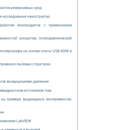
ристик реверсивных сред
я исследования наноструктур
бработки биопродуктов с применением
ожностей алгоритма полигармонической
 полярографа на основе платы USB 6008 в
плазменно-пылевых структурах
ботке возмущениями давления
иквадрантным источником тока
и на примере выдающихся экспериментов:
ени
ьзованием LabVIEW
ых элементов и модулей