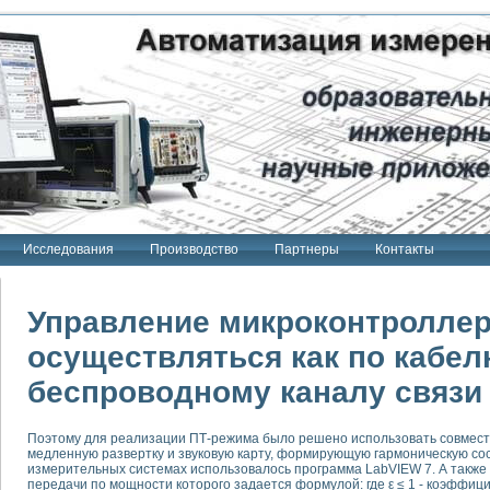
Исследования
Производство
Партнеры
Контакты
Управление микроконтролле
осуществляться как по кабелю
беспроводному каналу связи -
тенд "Сигнал-USB"
 терапии Интроскан
Поэтому для реализации ПТ-режима было решено использовать совмес
ерительная система
медленную развертку и звуковую карту, формирующую гармоническую с
Сигнал-USB"
измерительных системах использовалось программа LabVIEW 7. А такж
передачи по мощности которого задается формулой: где ε ≤ 1 - коэффиц
товой терапии серии СКАН