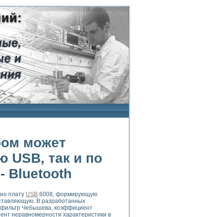
ром может
 USB, так и по
 Bluetooth
тно плату
USB
6008, формирующую
оставляющую. В разработанных
е фильтр Чебышева, коэффициент
иент неравномерности характеристики в