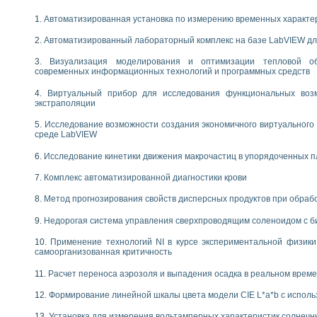
Автоматизированная установка по измерению временных характе
Автоматизированный лабораторный комплекс на базе LabVIEW дл
Визуализация моделирования и оптимизации тепловой о
современных информационных технологий и программных средств
Виртуальный прибор для исследования функциональных возм
экстраполяции
Исследование возможности создания экономичного виртуального
среде LabVIEW
Исследование кинетики движения макрочастиц в упорядоченных 
Комплекс автоматизированной диагностики крови
Метод прогнозирования свойств дисперсных продуктов при обра
Недорогая система управления сверхпроводящим соленоидом с б
Применение технологий NI в курсе экспериментальной физик
самоорганизованная критичность
Расчет переноса аэрозоля и выпадения осадка в реальном врем
Формирование линейной шкалы цвета модели CIE L*a*b с испол
Установка для измерения вольтамперных характеристик солнечн