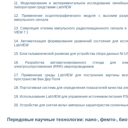
следования электрических характеристик газоразрядных и люминесцентных 
Моделирование и экспериментальное исследование линейны
по информационно-измерительным системам (ИИС)
лаборатории средствами LabVIEW
тотных характеристик на основе использования звуковой карты ПК
Применение осциллографического модуля с высоким раз
 основам теории Коммутации
импульсного сигнала
бораторной работы «Имитационное моделирование погрешностей канала из
электротехнике в среде LabVIEW
Симуляция отклика импульсного радиолокационного сигнала и 
VIEW 7.1
х национального проекта «Образование» технологий NATIONAL INSTRUMENTS 
ти решателей обыкновенных дифференциальных уравнений инструментальн
Автоматизация формирования уравнений состояния для иссл
абораторных практикумов на кафедре информационных систем МИРЭА
LabVIEW
ва образования и подготовки преподавателей для работы в ИКТ насыщенно
Блок гальванической развязки для устройства сбора данных NI U
рного практикума по электронике кафедры информационных систем МИРЭА
оратории по электротехнике в среде MULTISIM
Разработка автоматизированного стенда для изме
итмы частотного анализа для LabWindows/CVI и LabVIEW
электросопротивления (RRR) сверхпроводников
центра «Технологии NATIONAL INSTRUMENTS» в ростовском колледже связи 
Применение среды LabVIEW для построения картины воз
ой программе «Прикладная физика и физическая информатика» инновационно
пространстве Ван Дер Поля
елей постоянного тока
формирования электромагнитного поля для испытаний изделий авионики
Портативная система для определения показателей качества эл
 курсу ИИС на базе оборудования NI CompactDAQ
Использование LabVIEW для управления источником питания P
ституты
Устройство для снятия вольт-амперных характеристик солнечны
Передовые научные технологии: нано-, фемто-, би